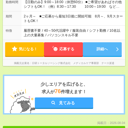
【日勤のみ】9:00～18:00（休憩60分） ■ご希望があればその他
勤務時間
シフトもOK！ （例）8:30～17:30 10:00～19:00 など
「家族とお休みを合わせたい」 「できれば残業はしたくない」
など、あなたのご希望に沿ったお仕事をご紹介します！ ※Wワ
2ヶ月～ ■ご応募から最短3日後に開始可能 8月～、9月スター
期間
ーク希望の方へ 今ご覧のお仕事で希望する勤務時間と、もう1つ
トもOK！
のお仕事の勤務時間。 合計で週40時間を超える場合は応募でき
ません
履歴書不要
/
40～50代活躍中
/
服装自由
/
シフト勤務
/
10名以
特徴
上の大量募集
/
パソコンスキル不要
気になる！
応募する
詳細へ
掲載元企業名
日研トータルソーシング株式会社 メディカルケア事業部 ナース派遣
少しエリアを広げると、
76
求人が
件増えます！
見てみる
掲載日：2026.08.04