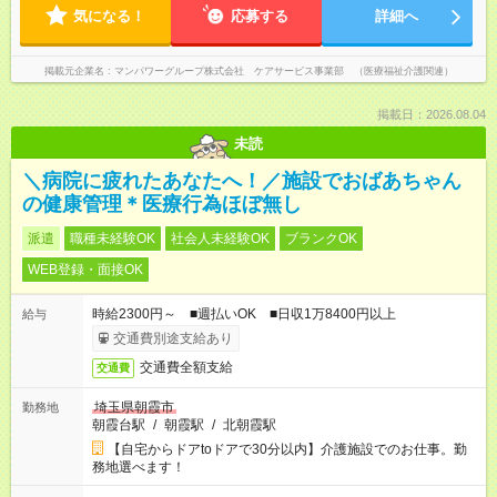
気になる！
応募する
詳細へ
掲載元企業名
マンパワーグループ株式会社 ケアサービス事業部 （医療福祉介護関連）
掲載日：2026.08.04
未読
＼病院に疲れたあなたへ！／施設でおばあちゃん
の健康管理＊医療行為ほぼ無し
派遣
職種未経験OK
社会人未経験OK
ブランクOK
WEB登録・面接OK
時給2300円～ ■週払いOK ■日収1万8400円以上
給与
交通費別途支給あり
交通費全額支給
交通費
埼玉県朝霞市
勤務地
朝霞台駅
/
朝霞駅
/
北朝霞駅
【自宅からドアtoドアで30分以内】介護施設でのお仕事。勤
務地選べます！