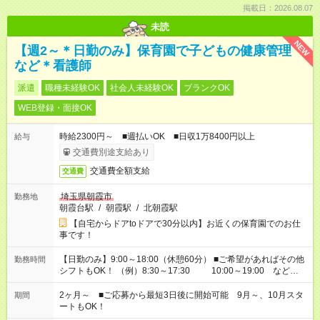
掲載日：2026.08.07
未読
NEW
【週2～＊日勤のみ】保育園で子どもの健康管理
など＊看護師
派遣
職種未経験OK
社会人未経験OK
ブランクOK
WEB登録・面接OK
時給2300円～ ■週払いOK ■日収1万8400円以上
給与
交通費別途支給あり
交通費全額支給
交通費
埼玉県朝霞市
勤務地
朝霞台駅
/
朝霞駅
/
北朝霞駅
【自宅からドアtoドアで30分以内】お近くの保育園でのお仕
事です！
【日勤のみ】9:00～18:00（休憩60分） ■ご希望があればその他
勤務時間
シフトもOK！ （例）8:30～17:30 10:00～19:00 など
「家族とお休みを合わせたい」 「余裕を持って夕飯の準備がし
たい」 「できれば残業はしたくない」 など、ご希望があれば教
2ヶ月～ ■ご応募から最短3日後に開始可能 9月～、10月スタ
期間
えてくださいね。 ※Wワーク希望の方へ 今ご覧のお仕事で希望
ートもOK！
する勤務時間と、もう1つのお仕事の勤務時間。 合計で週40時