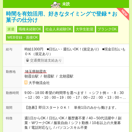
未読
NEW
時間を有効活用、好きなタイミングで登録＊お
菓子の仕分け
派遣
職種未経験OK
社会人未経験OK
大学生歓迎
ブランクOK
WEB登録・面接OK
時給1300円 ■日払い・週払いOK！(規定あり) ■現金日払いも
給与
ＯＫ（規定あり）
交通費別途支給あり
埼玉県朝霞市
勤務地
朝霞台駅
/
朝霞駅
/
北朝霞駅
大手物流会社
9:00～18:00 希望の時間帯を選べます！ ＜シフト例＞ ・8：30
勤務時間
～12：00 ・10：00～19：00 ・17：00～22：00 ・13：00～
22：00 ・22：00～翌6：00 など
【急募】即日スタートＯＫ！ 単発1日のみから働けます。
期間
週1日からOK
/
日払いOK
/
履歴書不要
/
40～50代活躍中
/
副
特徴
業・WワークOK
/
服装自由
/
シフト勤務
/
10名以上の大量募
集
/
電話対応なし
/
パソコンスキル不要