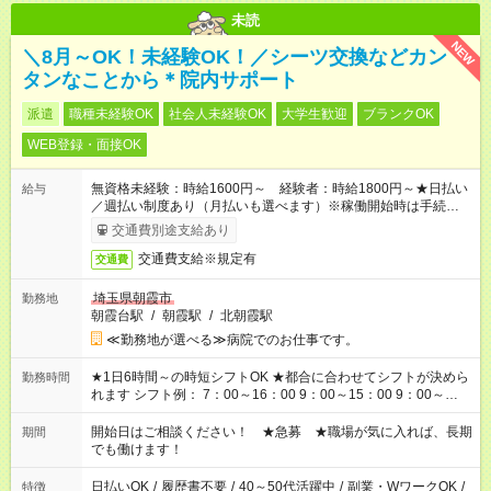
未読
NEW
＼8月～OK！未経験OK！／シーツ交換などカン
タンなことから＊院内サポート
派遣
職種未経験OK
社会人未経験OK
大学生歓迎
ブランクOK
WEB登録・面接OK
無資格未経験：時給1600円～ 経験者：時給1800円～★日払い
給与
／週払い制度あり（月払いも選べます）※稼働開始時は手続き完
了次第のお支払いとなります。
交通費別途支給あり
交通費支給※規定有
交通費
埼玉県朝霞市
勤務地
朝霞台駅
/
朝霞駅
/
北朝霞駅
≪勤務地が選べる≫病院でのお仕事です。
★1日6時間～の時短シフトOK ★都合に合わせてシフトが決めら
勤務時間
れます シフト例： 7：00～16：00 9：00～15：00 9：00～
18：00 11：00～20：00 など ※Wワークの場合、他のお仕事と
合わせ週40時間超の就業はご案内できません ※法令に基づき、
開始日はご相談ください！ ★急募 ★職場が気に入れば、長期
期間
週20時間以上勤務は社会保険への加入対象となります ※労働者
でも働けます！
派遣法（日雇い派遣の原則禁止）により、短時間・短期間の就
業はご案内が難しい場合があります
日払いOK
/
履歴書不要
/
40～50代活躍中
/
副業・WワークOK
/
特徴