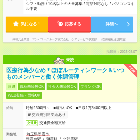
シフト勤務
/
10名以上の大量募集
/
電話対応なし
/
パソコンスキ
ル不要
気になる！
応募する
詳細へ
掲載元企業名
マンパワーグループ株式会社 ケアサービス事業部 （医療福祉介護関連）
掲載日：2026.08.07
未読
NEW
医療行為少なめ＊ほぼルーティンワーク＆いつ
ものメンバーと働く体調管理
派遣
職種未経験OK
社会人未経験OK
ブランクOK
WEB登録・面接OK
時給2300円～ ■週払いOK ■日収1万8400円以上
給与
交通費別途支給あり
交通費全額支給
交通費
埼玉県朝霞市
勤務地
朝霞台駅
/
朝霞駅
/
北朝霞駅