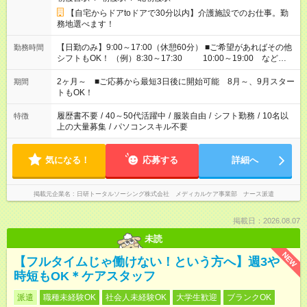
【自宅からドアtoドアで30分以内】介護施設でのお仕事。勤
務地選べます！
【日勤のみ】9:00～17:00（休憩60分） ■ご希望があればその他
勤務時間
シフトもOK！ （例）8:30～17:30 10:00～19:00 など
「家族とお休みを合わせたい」 「できれば残業はしたくない」
など、あなたのご希望に沿ったお仕事をご紹介します！ ※Wワ
2ヶ月～ ■ご応募から最短3日後に開始可能 8月～、9月スター
期間
ーク希望の方へ 今ご覧のお仕事で希望する勤務時間と、もう1つ
トもOK！
のお仕事の勤務時間。 合計で週40時間を超える場合は応募でき
ません
履歴書不要
/
40～50代活躍中
/
服装自由
/
シフト勤務
/
10名以
特徴
上の大量募集
/
パソコンスキル不要
気になる！
応募する
詳細へ
掲載元企業名
日研トータルソーシング株式会社 メディカルケア事業部 ナース派遣
掲載日：2026.08.07
未読
NEW
【フルタイムじゃ働けない！という方へ】週3や
時短もOK＊ケアスタッフ
派遣
職種未経験OK
社会人未経験OK
大学生歓迎
ブランクOK