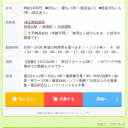
時給1400円 ■日払い・週払いOK！(規定あり) ■現金日払いも
給与
OK（規定あり）
埼玉県朝霞市
勤務地
朝霞台駅
/
朝霞駅
/
北朝霞駅
大手物流会社（年齢不問／「無理なく続けられる」と好評の
職場です）
9:00～18:00 希望の時間帯を選べます！ ＜シフト例＞ ・8：30
勤務時間
～12：00 ・10：00～19：00 ・17：00～22：00 ・13：00～
22：00 ・22：00～翌6：00 など
【急募】1日のみOK！ 即日スタートもOK！ ＜Ｗワークや扶
期間
養内での勤務もＯＫです＞
週1日からOK
/
日払いOK
/
履歴書不要
/
40～50代活躍中
/
副
特徴
業・WワークOK
/
服装自由
/
シフト勤務
/
10名以上の大量募
集
/
電話対応なし
/
パソコンスキル不要
気になる！
応募する
詳細へ
掲載元企業名
株式会社マイワーク（シニア）
掲載日：2026.08.05