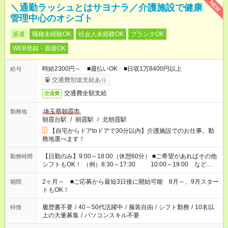
NEW
＼通勤ラッシュとはサヨナラ／介護施設で健康
管理中心のオシゴト
派遣
職種未経験OK
社会人未経験OK
ブランクOK
WEB登録・面接OK
時給2300円～ ■週払いOK ■日収1万8400円以上
給与
交通費別途支給あり
交通費全額支給
交通費
埼玉県朝霞市
勤務地
朝霞台駅
/
朝霞駅
/
北朝霞駅
【自宅からドアtoドアで30分以内】介護施設でのお仕事。勤
務地選べます！
【日勤のみ】9:00～18:00（休憩60分） ■ご希望があればその他
勤務時間
シフトもOK！ （例）8:30～17:30 10:00～19:00 など
「家族とお休みを合わせたい」 「余裕を持って夕飯の準備がし
たい」 「できれば残業はしたくない」 など、ご希望があれば教
2ヶ月～ ■ご応募から最短3日後に開始可能 8月～、9月スター
期間
えてくださいね。 ※Wワーク希望の方へ 今ご覧のお仕事で希望
トもOK！
する勤務時間と、もう1つのお仕事の勤務時間。 合計で週40時
間を超える場合は応募できません
履歴書不要
/
40～50代活躍中
/
服装自由
/
シフト勤務
/
10名以
特徴
上の大量募集
/
パソコンスキル不要