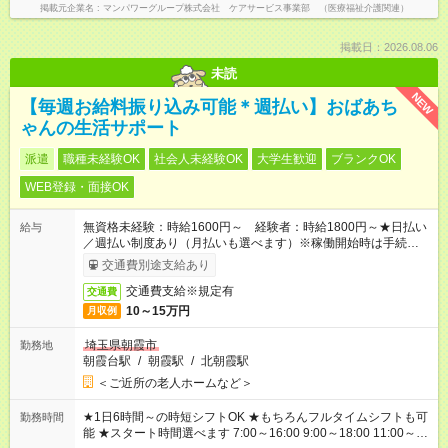
掲載元企業名
マンパワーグループ株式会社 ケアサービス事業部 （医療福祉介護関連）
掲載日：2026.08.06
未読
NEW
【毎週お給料振り込み可能＊週払い】おばあち
ゃんの生活サポート
派遣
職種未経験OK
社会人未経験OK
大学生歓迎
ブランクOK
WEB登録・面接OK
無資格未経験：時給1600円～ 経験者：時給1800円～★日払い
給与
／週払い制度あり（月払いも選べます）※稼働開始時は手続き完
了次第のお支払いとなります。
交通費別途支給あり
交通費支給※規定有
交通費
10～15万円
月収例
埼玉県朝霞市
勤務地
朝霞台駅
/
朝霞駅
/
北朝霞駅
＜ご近所の老人ホームなど＞
★1日6時間～の時短シフトOK ★もちろんフルタイムシフトも可
勤務時間
能 ★スタート時間選べます 7:00～16:00 9:00～18:00 11:00～