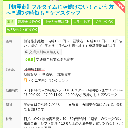
NEW
【朝霞市】フルタイムじゃ働けない！という方
へ＊週3や時短も＊ケアスタッフ
派遣
職種未経験OK
社会人未経験OK
大学生歓迎
ブランクOK
WEB登録・面接OK
無資格未経験：時給1600円～ 経験者：時給1800円～ ★日払
給与
い／週払い制度あり（月払いも選べます）※稼働開始時は手続き
完了次第のお支払いとなります。
交通費別途支給あり
交通費全額支給※規定有
交通費
埼玉県朝霞市
勤務地
朝霞台駅
/
朝霞駅
/
北朝霞駅
＜シニア向けマンション＞
★1日6時間～の時短シフトOK ★スタート時間選べます！ 7:00～
勤務時間
16:00 9:00～17:00 11:00～19:00 など 残業なし！ ※Wワークの
場合、他のお仕事と合わせ週40時間超の就業はご案内できませ
ん ※法令に基づき、週20時間以上勤務は社会保険への加入対象
開始日はご相談ください！ ★急募 ★職場が気に入れば、長期
期間
となります ※労働者派遣法（日雇い派遣の原則禁止）により、
でも働けます！
短時間・短期間の就業はご案内が難しい場合があります
日払いOK
/
履歴書不要
/
40～50代活躍中
/
副業・WワークOK
/
特徴
服装自由
/
シフト勤務
/
10名以上の大量募集
/
電話対応なし
/
パ