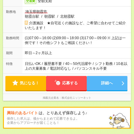
全額支給
交通費
埼玉県朝霞市
勤務地
朝霞台駅
/
朝霞駅
/
北朝霞駅
介護施設 ★自宅近くの施設など、ご希望に合わせてご紹介
いたします！
(1)07:00～16:00 (2)09:00～18:00 (3)17:00～09:00 ※ 上記は一
勤務時間
例です！その他シフトもご相談ください！
即日～2ヶ月以上
期間
日払いOK
/
履歴書不要
/
40～50代活躍中
/
シフト勤務
/
10名以
特徴
上の大量募集
/
電話対応なし
/
パソコンスキル不要
気になる！
応募する
詳細へ
掲載元企業名
株式会社ニッソーネット
興味のあるバイト
は、とりあえず保存しよう♪
保存した求人は、後からまとめて応募できるよ。
企業からアプローチが届くことも！