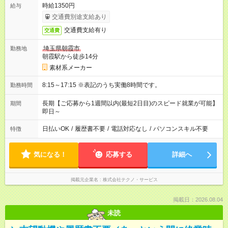
時給1350円
給与
交通費別途支給あり
交通費支給有り
交通費
埼玉県朝霞市
勤務地
朝霞駅から徒歩14分
素材系メーカー
8:15～17:15 ※表記のうち実働8時間です。
勤務時間
長期【ご応募から1週間以内(最短2日目)のスピード就業が可能】
期間
即日～
日払いOK
/
履歴書不要
/
電話対応なし
/
パソコンスキル不要
特徴
気になる！
応募する
詳細へ
掲載元企業名
株式会社テクノ・サービス
掲載日：2026.08.04
未読