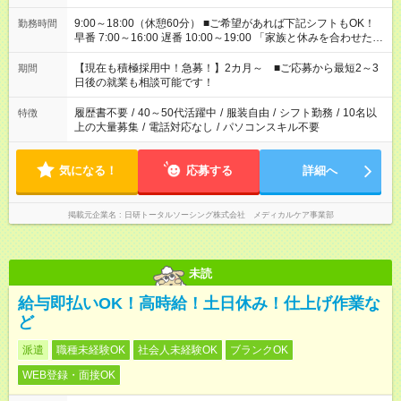
9:00～18:00（休憩60分） ■ご希望があれば下記シフトもOK！
勤務時間
早番 7:00～16:00 遅番 10:00～19:00 「家族と休みを合わせた
い」 「余裕を持って夕飯の準備がしたい」 「できれば残業はし
たくない」 など、ご希望を教えてくださいね。 ※Wワーク希望
【現在も積極採用中！急募！】2カ月～ ■ご応募から最短2～3
期間
の方へ 今ご覧のお仕事で希望する勤務時間と、もう1つのお仕事
日後の就業も相談可能です！
の勤務時間。 合計で週40時間を超える場合は応募できません。
履歴書不要
/
40～50代活躍中
/
服装自由
/
シフト勤務
/
10名以
特徴
上の大量募集
/
電話対応なし
/
パソコンスキル不要
気になる！
応募する
詳細へ
掲載元企業名
日研トータルソーシング株式会社 メディカルケア事業部
未読
給与即払いOK！高時給！土日休み！仕上げ作業な
ど
派遣
職種未経験OK
社会人未経験OK
ブランクOK
WEB登録・面接OK