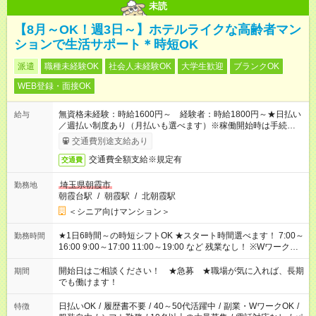
未読
【8月～OK！週3日～】ホテルライクな高齢者マン
ションで生活サポート＊時短OK
派遣
職種未経験OK
社会人未経験OK
大学生歓迎
ブランクOK
WEB登録・面接OK
無資格未経験：時給1600円～ 経験者：時給1800円～★日払い
給与
／週払い制度あり（月払いも選べます）※稼働開始時は手続き完
了次第のお支払いとなります。
交通費別途支給あり
交通費全額支給※規定有
交通費
埼玉県朝霞市
勤務地
朝霞台駅
/
朝霞駅
/
北朝霞駅
＜シニア向けマンション＞
★1日6時間～の時短シフトOK ★スタート時間選べます！ 7:00～
勤務時間
16:00 9:00～17:00 11:00～19:00 など 残業なし！ ※Wワークの
場合、他のお仕事と合わせ週40時間超の就業はご案内できませ
ん ※法令に基づき、週20時間以上勤務は社会保険への加入対象
開始日はご相談ください！ ★急募 ★職場が気に入れば、長期
期間
となります ※労働者派遣法（日雇い派遣の原則禁止）により、
でも働けます！
短時間・短期間の就業はご案内が難しい場合があります
日払いOK
/
履歴書不要
/
40～50代活躍中
/
副業・WワークOK
/
特徴