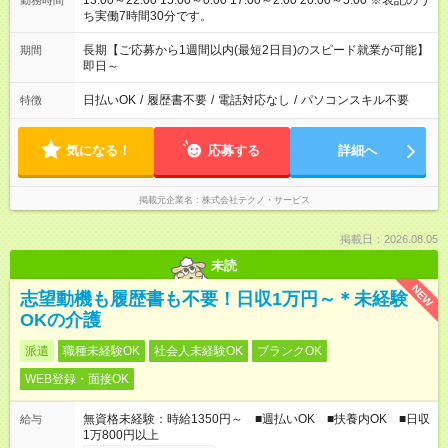
13:00～22:00 15:00～0:00 17:00～2:00 20:00～5:00 ※表記のう
勤務時間
ち実働7時間30分です。
長期【ご応募から1週間以内(最短2日目)のスピード就業が可能】
期間
即日～
日払いOK
/
履歴書不要
/
電話対応なし
/
パソコンスキル不要
特徴
気になる！
応募する
詳細へ
掲載元企業名
株式会社テクノ・サービス
掲載日：2026.08.05
未読
NEW
志望動機も履歴書も不要！日収1万円～＊未経験
OKの介護
派遣
職種未経験OK
社会人未経験OK
ブランクOK
WEB登録・面接OK
無資格未経験：時給1350円～ ■週払いOK ■扶養内OK ■日収
給与
1万800円以上