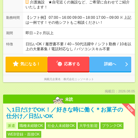
介護施設 ★自宅近くの施設など、ご希望に合わせてご紹介
いたします！
【シフト例】 07:00～16:00 09:00～18:00 17:00～09:00 ※ 上記
勤務時間
は一例です！その他シフトもご相談ください！
即日～2ヶ月以上
期間
日払いOK
/
履歴書不要
/
40～50代活躍中
/
シフト勤務
/
10名以
特徴
上の大量募集
/
電話対応なし
/
パソコンスキル不要
気になる！
応募する
詳細へ
掲載元企業名
株式会社ニッソーネット
掲載日：2026.08.05
未読
NEW
＼1日だけでOK！／好きな時に働く＊お菓子の
仕分け／日払いOK
派遣
職種未経験OK
社会人未経験OK
大学生歓迎
ブランクOK
WEB登録・面接OK