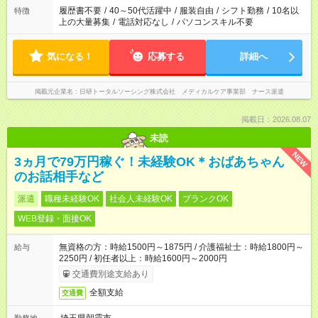
間を超える場合は応募できません
履歴書不要
/
40～50代活躍中
/
服装自由
/
シフト勤務
/
10名以
特徴
上の大量募集
/
電話対応なし
/
パソコンスキル不要
気になる！
応募する
詳細へ
掲載元企業名
日研トータルソーシング株式会社 メディカルケア事業部 ナース派遣
掲載日：2026.08.07
未読
NEW
3ヵ月で79万円稼ぐ！未経験OK＊おばあちゃん
のお話相手など
派遣
職種未経験OK
社会人未経験OK
ブランクOK
WEB登録・面接OK
無資格の方：時給1500円～1875円 / 介護福祉士：時給1800円～
給与
2250円 / 初任者以上：時給1600円～2000円
交通費別途支給あり
全額支給
交通費