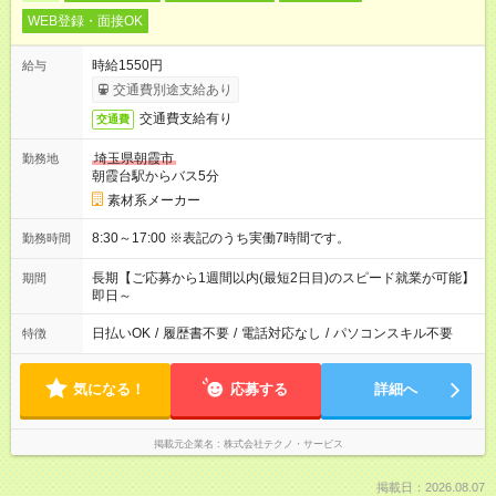
WEB登録・面接OK
時給1550円
給与
交通費別途支給あり
交通費支給有り
交通費
埼玉県朝霞市
勤務地
朝霞台駅からバス5分
素材系メーカー
8:30～17:00 ※表記のうち実働7時間です。
勤務時間
長期【ご応募から1週間以内(最短2日目)のスピード就業が可能】
期間
即日～
日払いOK
/
履歴書不要
/
電話対応なし
/
パソコンスキル不要
特徴
気になる！
応募する
詳細へ
掲載元企業名
株式会社テクノ・サービス
掲載日：2026.08.07