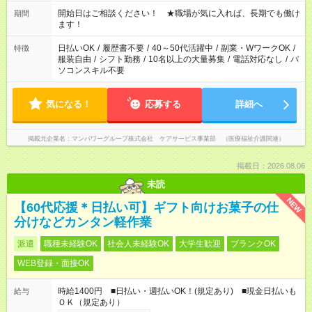
20:00 など 残業なし！ ※Wワークの場合、他のお仕事と合わせ
週40時間超の就業はご案内できません ※法令に基づき、週20時
開始日はご相談ください！ ★職場が気に入れば、長期でも働け
期間
間以上勤務は社会保険への加入対象となります ※労働者派遣法
ます！
（日雇い派遣の原則禁止）により、短時間・短期間の就業はご
案内が難しい場合があります
日払いOK
/
履歴書不要
/
40～50代活躍中
/
副業・WワークOK
/
特徴
服装自由
/
シフト勤務
/
10名以上の大量募集
/
電話対応なし
/
パ
ソコンスキル不要
気になる！
応募する
詳細へ
掲載元企業名
マンパワーグループ株式会社 ケアサービス事業部 （医療福祉介護関連）
掲載日：2026.08.06
未読
NEW
【60代応援＊日払い可】ギフト向けお菓子の仕
分けなどカンタン軽作業
派遣
職種未経験OK
社会人未経験OK
大学生歓迎
ブランクOK
WEB登録・面接OK
時給1400円 ■日払い・週払いOK！(規定あり) ■現金日払いも
給与
ＯＫ（規定あり）