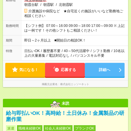
埼玉県朝霞市
勤務地
朝霞台駅
/
朝霞駅
/
北朝霞駅
介護施設や病院など ★自宅近くの施設がいいなど勤務地ご
相談ください
【シフト例】 07:00～16:00 09:00～18:00 17:00～09:00 ※ 上記
勤務時間
は一例です！その他シフトもご相談ください！
即日～2ヶ月以上 ■開始日の相談OK！
期間
日払いOK
/
履歴書不要
/
40～50代活躍中
/
シフト勤務
/
10名以
特徴
上の大量募集
/
電話対応なし
/
パソコンスキル不要
気になる！
応募する
詳細へ
掲載元企業名
株式会社ニッソーネット
未読
給与即払いOK！高時給！土日休み！金属製品の研
磨作業
派遣
職種未経験OK
社会人未経験OK
ブランクOK