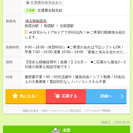
交通費別途支給あり
交通費全額支給
交通費
埼玉県朝霞市
勤務地
朝霞台駅
/
朝霞駅
/
北朝霞駅
≪自宅からドアtoドアで30分以内！≫ご希望の勤務地を紹介
します。
9:00～18:00（休憩60分） ■ご希望があれば下記シフトもOK！
勤務時間
早番 7:00～16:00 遅番 10:00～19:00 「家族と休みを合わせた
い」 「余裕を持って夕飯の準備がしたい」 「できれば残業はし
たくない」 など、ご希望を教えてくださいね。 ※Wワーク希望
【現在も積極採用中！急募！】2カ月～ ■ご応募から最短2～3
期間
の方へ 今ご覧のお仕事で希望する勤務時間と、もう1つのお仕事
日後の就業も相談可能です！
の勤務時間。 合計で週40時間を超える場合は応募できません。
履歴書不要
/
40～50代活躍中
/
服装自由
/
シフト勤務
/
10名以
特徴
上の大量募集
/
電話対応なし
/
パソコンスキル不要
気になる！
応募する
詳細へ
掲載元企業名
日研トータルソーシング株式会社 メディカルケア事業部
掲載日：2026.08.05
未読