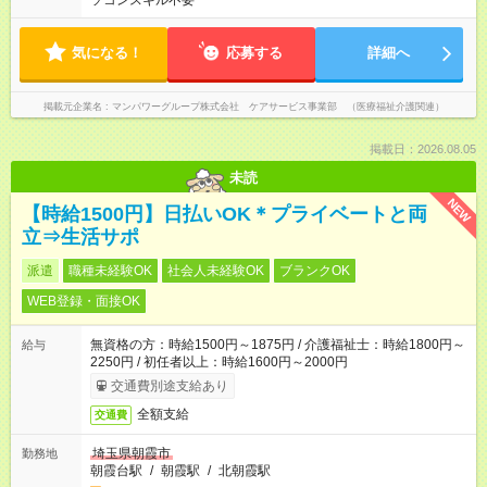
ソコンスキル不要
気になる！
応募する
詳細へ
掲載元企業名
マンパワーグループ株式会社 ケアサービス事業部 （医療福祉介護関連）
掲載日：2026.08.05
未読
NEW
【時給1500円】日払いOK＊プライベートと両
立⇒生活サポ
派遣
職種未経験OK
社会人未経験OK
ブランクOK
WEB登録・面接OK
無資格の方：時給1500円～1875円 / 介護福祉士：時給1800円～
給与
2250円 / 初任者以上：時給1600円～2000円
交通費別途支給あり
全額支給
交通費
埼玉県朝霞市
勤務地
朝霞台駅
/
朝霞駅
/
北朝霞駅