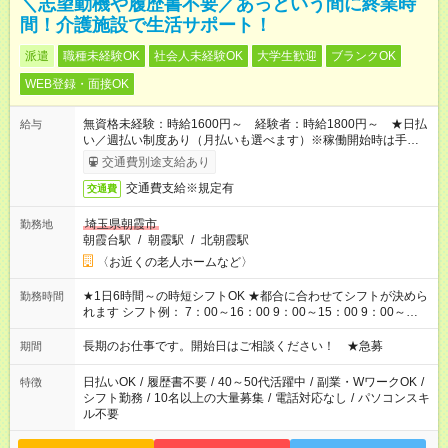
＼志望動機や履歴書不要／あっという間に終業時
間！介護施設で生活サポート！
派遣
職種未経験OK
社会人未経験OK
大学生歓迎
ブランクOK
WEB登録・面接OK
無資格未経験：時給1600円～ 経験者：時給1800円～ ★日払
給与
い／週払い制度あり（月払いも選べます）※稼働開始時は手続き
完了次第のお支払いとなります。
交通費別途支給あり
交通費支給※規定有
交通費
埼玉県朝霞市
勤務地
朝霞台駅
/
朝霞駅
/
北朝霞駅
〈お近くの老人ホームなど〉
★1日6時間～の時短シフトOK ★都合に合わせてシフトが決めら
勤務時間
れます シフト例： 7：00～16：00 9：00～15：00 9：00～
18：00 11：00～20：00 など ※Wワークの場合、他のお仕事と
合わせ週40時間超の就業はご案内できません ※法令に基づき、
長期のお仕事です。開始日はご相談ください！ ★急募
期間
週20時間以上勤務は社会保険への加入対象となります ※労働者
派遣法（日雇い派遣の原則禁止）により、短時間・短期間の就
日払いOK
/
履歴書不要
/
40～50代活躍中
/
副業・WワークOK
/
特徴
業はご案内が難しい場合があります
シフト勤務
/
10名以上の大量募集
/
電話対応なし
/
パソコンスキ
ル不要