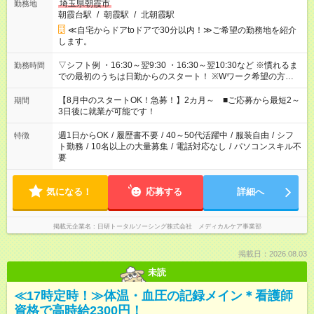
埼玉県朝霞市
勤務地
朝霞台駅
/
朝霞駅
/
北朝霞駅
≪自宅からドアtoドアで30分以内！≫ご希望の勤務地を紹介
します。
▽シフト例 ・16:30～翌9:30 ・16:30～翌10:30など ※慣れるま
勤務時間
での最初のうちは日勤からのスタート！ ※Wワーク希望の方へ
今ご覧のお仕事で希望する勤務時間と、もう1つのお仕事の勤務
時間。 合計で週40時間を超える場合は応募できません。
【8月中のスタートOK！急募！】2カ月～ ■ご応募から最短2～
期間
3日後に就業が可能です！
週1日からOK
/
履歴書不要
/
40～50代活躍中
/
服装自由
/
シフ
特徴
ト勤務
/
10名以上の大量募集
/
電話対応なし
/
パソコンスキル不
要
気になる！
応募する
詳細へ
掲載元企業名
日研トータルソーシング株式会社 メディカルケア事業部
掲載日：2026.08.03
未読
≪17時定時！≫体温・血圧の記録メイン＊看護師
資格で高時給2300円！