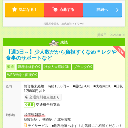
気になる！
応募する
詳細へ
掲載元企業名
株式会社マイワーク
掲載日：2026.08.05
未読
NEW
【週3日～】少人数だから負担すくなめ＊レクや
食事のサポートなど
派遣
職種未経験OK
社会人未経験OK
ブランクOK
WEB登録・面接OK
無資格未経験：時給1350円～ ■週払いOK ■扶養内OK ■日収
給与
1万800円以上
交通費別途支給あり
交通費全額支給
交通費
埼玉県朝霞市
勤務地
朝霞台駅
/
朝霞駅
/
北朝霞駅
デイサービス ■勤務地選べます！お気軽にご相談ください！