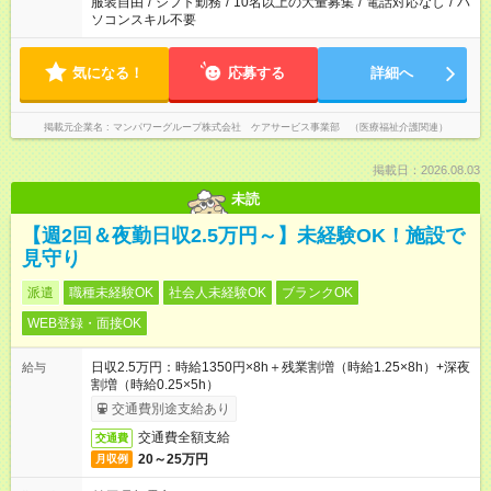
服装自由
/
シフト勤務
/
10名以上の大量募集
/
電話対応なし
/
パ
ソコンスキル不要
気になる！
応募する
詳細へ
掲載元企業名
マンパワーグループ株式会社 ケアサービス事業部 （医療福祉介護関連）
掲載日：2026.08.03
未読
【週2回＆夜勤日収2.5万円～】未経験OK！施設で
見守り
派遣
職種未経験OK
社会人未経験OK
ブランクOK
WEB登録・面接OK
日収2.5万円：時給1350円×8h＋残業割増（時給1.25×8h）+深夜
給与
割増（時給0.25×5h）
交通費別途支給あり
交通費全額支給
交通費
20～25万円
月収例