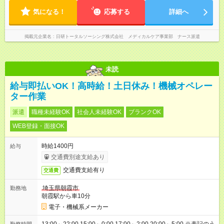
気になる！
応募する
詳細へ
掲載元企業名
日研トータルソーシング株式会社 メディカルケア事業部 ナース派遣
未読
給与即払いOK！高時給！土日休み！機械オペレー
ター作業
派遣
職種未経験OK
社会人未経験OK
ブランクOK
WEB登録・面接OK
時給1400円
給与
交通費別途支給あり
交通費支給有り
交通費
埼玉県朝霞市
勤務地
朝霞駅から車10分
電子・機械系メーカー