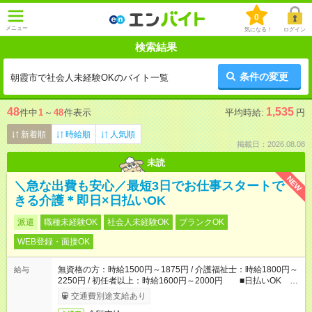
0
メニュー
気になる！
ログイン
検索結果
条件の変更
朝霞市で社会人未経験OKのバイト一覧
48
1,535
件中
1
～
48
件表示
平均時給:
円
新着順
時給順
人気順
掲載日：2026.08.08
未読
NEW
＼急な出費も安心／最短3日でお仕事スタートで
きる介護＊即日×日払いOK
派遣
職種未経験OK
社会人未経験OK
ブランクOK
WEB登録・面接OK
無資格の方：時給1500円～1875円 / 介護福祉士：時給1800円～
給与
2250円 / 初任者以上：時給1600円～2000円 ■日払いOK ■
日収例：1万2000円（時給1500円×8h）
交通費別途支給あり