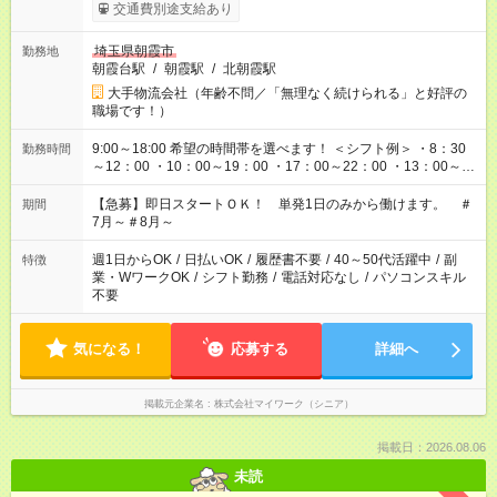
交通費別途支給あり
埼玉県朝霞市
勤務地
朝霞台駅
/
朝霞駅
/
北朝霞駅
大手物流会社（年齢不問／「無理なく続けられる」と好評の
職場です！）
9:00～18:00 希望の時間帯を選べます！ ＜シフト例＞ ・8：30
勤務時間
～12：00 ・10：00～19：00 ・17：00～22：00 ・13：00～
22：00 ・22：00～翌6：00 など
【急募】即日スタートＯＫ！ 単発1日のみから働けます。 ＃
期間
7月～＃8月～
週1日からOK
/
日払いOK
/
履歴書不要
/
40～50代活躍中
/
副
特徴
業・WワークOK
/
シフト勤務
/
電話対応なし
/
パソコンスキル
不要
気になる！
応募する
詳細へ
掲載元企業名
株式会社マイワーク（シニア）
掲載日：2026.08.06
未読