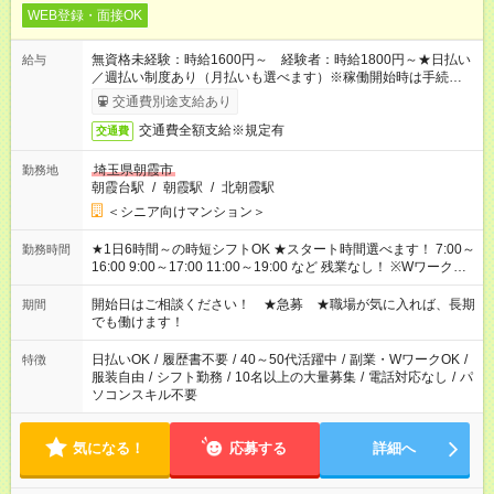
WEB登録・面接OK
無資格未経験：時給1600円～ 経験者：時給1800円～★日払い
給与
／週払い制度あり（月払いも選べます）※稼働開始時は手続き完
了次第のお支払いとなります。
交通費別途支給あり
交通費全額支給※規定有
交通費
埼玉県朝霞市
勤務地
朝霞台駅
/
朝霞駅
/
北朝霞駅
＜シニア向けマンション＞
★1日6時間～の時短シフトOK ★スタート時間選べます！ 7:00～
勤務時間
16:00 9:00～17:00 11:00～19:00 など 残業なし！ ※Wワークの
場合、他のお仕事と合わせ週40時間超の就業はご案内できませ
ん ※法令に基づき、週20時間以上勤務は社会保険への加入対象
開始日はご相談ください！ ★急募 ★職場が気に入れば、長期
期間
となります ※労働者派遣法（日雇い派遣の原則禁止）により、
でも働けます！
短時間・短期間の就業はご案内が難しい場合があります
日払いOK
/
履歴書不要
/
40～50代活躍中
/
副業・WワークOK
/
特徴
服装自由
/
シフト勤務
/
10名以上の大量募集
/
電話対応なし
/
パ
ソコンスキル不要
気になる！
応募する
詳細へ