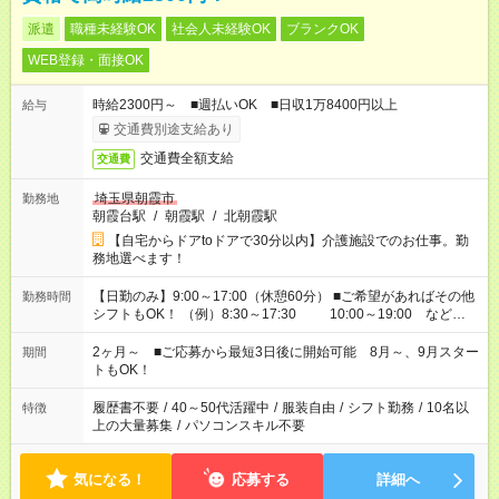
派遣
職種未経験OK
社会人未経験OK
ブランクOK
WEB登録・面接OK
時給2300円～ ■週払いOK ■日収1万8400円以上
給与
交通費別途支給あり
交通費全額支給
交通費
埼玉県朝霞市
勤務地
朝霞台駅
/
朝霞駅
/
北朝霞駅
【自宅からドアtoドアで30分以内】介護施設でのお仕事。勤
務地選べます！
【日勤のみ】9:00～17:00（休憩60分） ■ご希望があればその他
勤務時間
シフトもOK！ （例）8:30～17:30 10:00～19:00 など
「家族とお休みを合わせたい」 「できれば残業はしたくない」
など、あなたのご希望に沿ったお仕事をご紹介します！ ※Wワ
2ヶ月～ ■ご応募から最短3日後に開始可能 8月～、9月スター
期間
ーク希望の方へ 今ご覧のお仕事で希望する勤務時間と、もう1つ
トもOK！
のお仕事の勤務時間。 合計で週40時間を超える場合は応募でき
ません
履歴書不要
/
40～50代活躍中
/
服装自由
/
シフト勤務
/
10名以
特徴
上の大量募集
/
パソコンスキル不要
気になる！
応募する
詳細へ