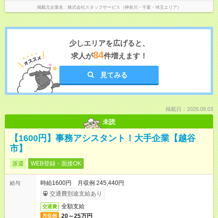
掲載元企業名
株式会社スタッフサービス（神奈川・千葉・埼玉エリア）
少しエリアを広げると、
84
求人が
件増えます！
見てみる
掲載日：2026.08.03
未読
【1600円】事務アシスタント！大手企業【越谷
市】
派遣
WEB登録・面接OK
時給1600円 月収例 245,440円
給与
交通費別途支給あり
全額支給
交通費
20～25万円
月収例