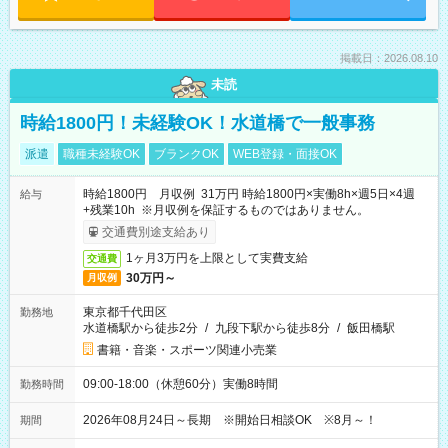
掲載日：2026.08.10
未読
時給1800円！未経験OK！水道橋で一般事務
派遣
職種未経験OK
ブランクOK
WEB登録・面接OK
時給1800円 月収例 31万円 時給1800円×実働8h×週5日×4週
給与
+残業10h ※月収例を保証するものではありません。
交通費別途支給あり
1ヶ月3万円を上限として実費支給
交通費
30万円～
月収例
東京都千代田区
勤務地
水道橋駅から徒歩2分
/
九段下駅から徒歩8分
/
飯田橋駅
書籍・音楽・スポーツ関連小売業
09:00-18:00（休憩60分）実働8時間
勤務時間
2026年08月24日～長期 ※開始日相談OK ※8月～！
期間