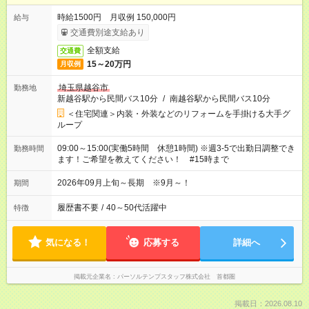
時給1500円 月収例 150,000円
給与
交通費別途支給あり
全額支給
交通費
15～20万円
月収例
埼玉県越谷市
勤務地
新越谷駅から民間バス10分
/
南越谷駅から民間バス10分
＜住宅関連＞内装・外装などのリフォームを手掛ける大手グ
ループ
09:00～15:00(実働5時間 休憩1時間) ※週3-5で出勤日調整でき
勤務時間
ます！ご希望を教えてください！ #15時まで
2026年09月上旬～長期 ※9月～！
期間
履歴書不要
/
40～50代活躍中
特徴
気になる！
応募する
詳細へ
掲載元企業名
パーソルテンプスタッフ株式会社 首都圏
掲載日：2026.08.10