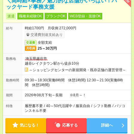
＼高時給×事務／魅力的な店舗がいっぱい！バ
ックヤード事務支援
派遣
職種未経験OK
ブランクOK
WEB登録・面接OK
時給1700円 月収例 272,000円
給与
交通費別途支給あり
全額支給
交通費
25～30万円
月収例
埼玉県越谷市
勤務地
越谷レイクタウン駅から徒歩10分
～ショッピングセンターの新規開発・既存店舗の運営管理～
09:30～18:30(実働8時間 休憩1時間) 12:30～21:30(実働8時
勤務時間
間 休憩1時間)
2026年08月下旬～長期 ※8月～！
期間
履歴書不要
/
40～50代活躍中
/
服装自由
/
シフト勤務
/
パソコ
特徴
ンスキル不要
気になる！
応募する
詳細へ