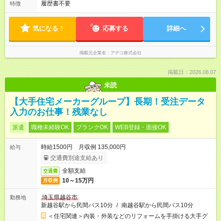
履歴書不要
特徴
気になる！
応募する
詳細へ
掲載元企業名
アデコ株式会社
掲載日：2026.08.07
未読
【大手住宅メーカーグループ】長期！受注データ
入力のお仕事！残業なし
派遣
職種未経験OK
ブランクOK
WEB登録・面接OK
時給1500円 月収例 135,000円
給与
交通費別途支給あり
全額支給
交通費
10～15万円
月収例
埼玉県越谷市
勤務地
新越谷駅から民間バス10分
/
南越谷駅から民間バス10分
＜住宅関連＞内装・外装などのリフォームを手掛ける大手グ