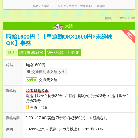
掲載元企業名
パーソルテンプスタッフ株式会社 首都圏
掲載日：2026.08.08
未読
NEW
時給1600円！【車通勤OK×1600円×未経験
OK】事務
派遣
職種未経験OK
WEB登録・面接OK
時給1600円
給与
交通費別途支給あり
交通費支給
交通費
埼玉県越谷市
勤務地
南越谷駅から徒歩22分
/
新越谷駅から徒歩23分
/
越谷駅から
徒歩25分
医療・福祉
9:00～17:00(実働:7時間) (休憩60分) ※残業なし
勤務時間
2026/9/上旬～長期（3カ月以上） ★9月～OK！
期間