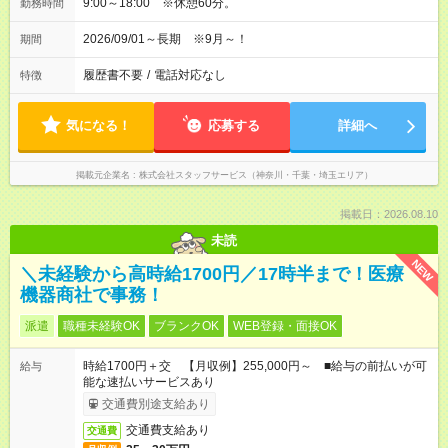
9:00～18:00 ※休憩60分。
勤務時間
2026/09/01～長期 ※9月～！
期間
履歴書不要
/
電話対応なし
特徴
気になる！
応募する
詳細へ
掲載元企業名
株式会社スタッフサービス（神奈川・千葉・埼玉エリア）
掲載日：2026.08.10
未読
NEW
＼未経験から高時給1700円／17時半まで！医療
機器商社で事務！
派遣
職種未経験OK
ブランクOK
WEB登録・面接OK
時給1700円＋交 【月収例】255,000円～ ■給与の前払いが可
給与
能な速払いサービスあり
交通費別途支給あり
交通費支給あり
交通費