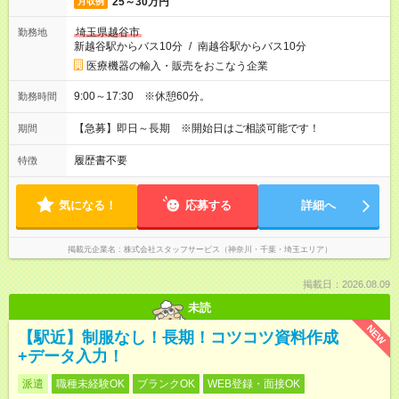
25～30万円
月収例
埼玉県越谷市
勤務地
新越谷駅からバス10分
/
南越谷駅からバス10分
医療機器の輸入・販売をおこなう企業
9:00～17:30 ※休憩60分。
勤務時間
【急募】即日～長期 ※開始日はご相談可能です！
期間
履歴書不要
特徴
気になる！
応募する
詳細へ
掲載元企業名
株式会社スタッフサービス（神奈川・千葉・埼玉エリア）
掲載日：2026.08.09
未読
NEW
【駅近】制服なし！長期！コツコツ資料作成
+データ入力！
派遣
職種未経験OK
ブランクOK
WEB登録・面接OK