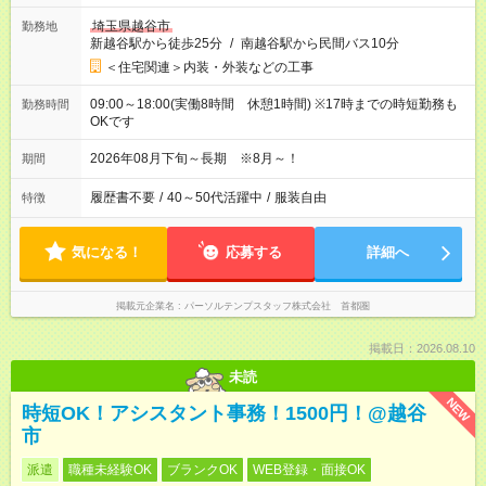
埼玉県越谷市
勤務地
新越谷駅から徒歩25分
/
南越谷駅から民間バス10分
＜住宅関連＞内装・外装などの工事
09:00～18:00(実働8時間 休憩1時間) ※17時までの時短勤務も
勤務時間
OKです
2026年08月下旬～長期 ※8月～！
期間
履歴書不要
/
40～50代活躍中
/
服装自由
特徴
気になる！
応募する
詳細へ
掲載元企業名
パーソルテンプスタッフ株式会社 首都圏
掲載日：2026.08.10
未読
NEW
時短OK！アシスタント事務！1500円！@越谷
市
派遣
職種未経験OK
ブランクOK
WEB登録・面接OK