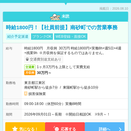
掲載日：2026.08.10
未読
時給1800円！【社員前提】南砂町での営業事務
紹介予定派遣
ブランクOK
WEB登録・面接OK
時給1800円 月収例 30万円 時給1800円×実働8h×週5日×4週
給与
+残業9h ※月収例を保証するものではありません。
交通費別途支給あり
1ヶ月3万円を上限として実費支給
交通費
30万円～
月収例
東京都江東区
勤務地
南砂町駅から徒歩7分
/
東陽町駅から徒歩10分
損害保険業
09:00-18:00（休憩60分）実働8時間
勤務時間
2026年09月01日～長期 ※開始日相談OK ※9月～！
期間
気になる！
応募する
詳細へ