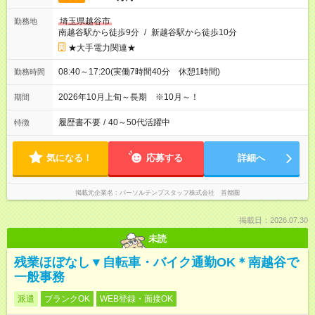
埼玉県越谷市
勤務地
南越谷駅から徒歩9分
/
新越谷駅から徒歩10分
★大手電力関連★
08:40～17:20(実働7時間40分 休憩1時間)
勤務時間
2026年10月上旬～長期 ※10月～！
期間
履歴書不要
/
40～50代活躍中
特徴
気になる！
応募する
詳細へ
掲載元企業名
パーソルテンプスタッフ株式会社 首都圏
掲載日：2026.07.30
未読
残業ほぼなし▼自転車・バイク通勤OK＊南越谷で
一般事務
派遣
ブランクOK
WEB登録・面接OK