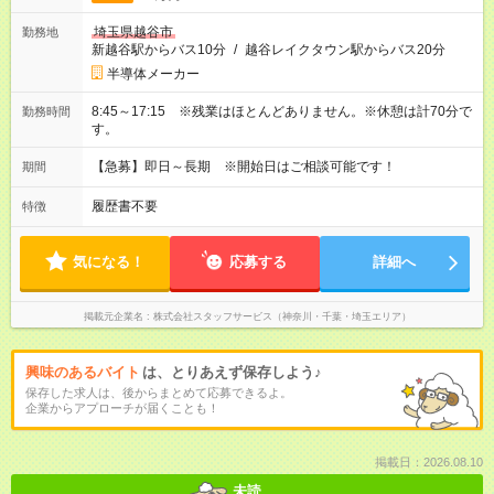
埼玉県越谷市
勤務地
新越谷駅からバス10分
/
越谷レイクタウン駅からバス20分
半導体メーカー
8:45～17:15 ※残業はほとんどありません。※休憩は計70分で
勤務時間
す。
【急募】即日～長期 ※開始日はご相談可能です！
期間
履歴書不要
特徴
気になる！
応募する
詳細へ
掲載元企業名
株式会社スタッフサービス（神奈川・千葉・埼玉エリア）
興味のあるバイト
は、とりあえず保存しよう♪
保存した求人は、後からまとめて応募できるよ。
企業からアプローチが届くことも！
掲載日：2026.08.10
未読