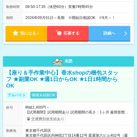
08:50-17:35（休憩60分）実働7時間45分
勤務時間
2026年09月01日～長期 ※開始日相談OK ※9月～！
期間
気になる！
応募する
詳細へ
未読
【座り＆手作業中心】香水shopの梱包スタッ
フ ★副業OK ★週1日からOK ★1日1時間から
OK
アルバイト
職種未経験OK
時給1,400円～
給与
【試用期間】試用期間あり 試用期間の長さ：1ヶ月 雇用形態、
給与は本採用時と同じです。
交通費別途支給あり
東京都千代田区
勤務地
東京都千代田区内神田2丁目14番12号 星屋第六ビル402号（最