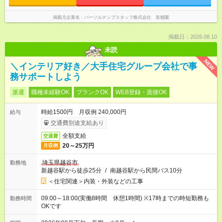
掲載元企業名
パーソルテンプスタッフ株式会社 首都圏
掲載日：2026.08.10
未読
NEW
＼インテリア好き／大手住宅グループ会社で事
務サポートしよう
派遣
職種未経験OK
ブランクOK
WEB登録・面接OK
時給1500円 月収例 240,000円
給与
交通費別途支給あり
全額支給
交通費
20～25万円
月収例
埼玉県越谷市
勤務地
新越谷駅から徒歩25分
/
南越谷駅から民間バス10分
＜住宅関連＞内装・外装などの工事
09:00～18:00(実働8時間 休憩1時間) ※17時までの時短勤務も
勤務時間
OKです