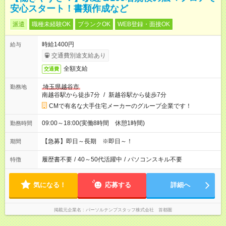
安心スタート！書類作成など
派遣
職種未経験OK
ブランクOK
WEB登録・面接OK
時給1400円
給与
交通費別途支給あり
全額支給
交通費
埼玉県越谷市
勤務地
南越谷駅から徒歩7分
/
新越谷駅から徒歩7分
CMで有名な大手住宅メーカーのグループ企業です！
09:00～18:00(実働8時間 休憩1時間)
勤務時間
【急募】即日～長期 ※即日～！
期間
履歴書不要
/
40～50代活躍中
/
パソコンスキル不要
特徴
気になる！
応募する
詳細へ
掲載元企業名
パーソルテンプスタッフ株式会社 首都圏