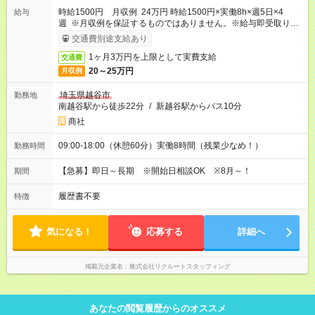
時給1500円 月収例 24万円 時給1500円×実働8h×週5日×4
給与
週 ※月収例を保証するものではありません。※給与即受取りサ
ービス利用可（利用条件有）
交通費別途支給あり
1ヶ月3万円を上限として実費支給
交通費
20～25万円
月収例
埼玉県越谷市
勤務地
南越谷駅から徒歩22分
/
新越谷駅からバス10分
商社
09:00-18:00（休憩60分）実働8時間（残業少なめ！）
勤務時間
【急募】即日～長期 ※開始日相談OK ※8月～！
期間
履歴書不要
特徴
気になる！
応募する
詳細へ
掲載元企業名
株式会社リクルートスタッフィング
あなたの閲覧履歴からのオススメ