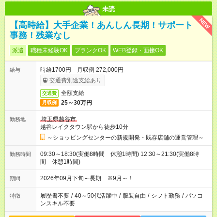
未読
NEW
【高時給】大手企業！あんしん長期！サポート
事務！残業なし
派遣
職種未経験OK
ブランクOK
WEB登録・面接OK
時給1700円 月収例 272,000円
給与
交通費別途支給あり
全額支給
交通費
25～30万円
月収例
埼玉県越谷市
勤務地
越谷レイクタウン駅から徒歩10分
～ショッピングセンターの新規開発・既存店舗の運営管理～
09:30～18:30(実働8時間 休憩1時間) 12:30～21:30(実働8時
勤務時間
間 休憩1時間)
2026年09月下旬～長期 ※9月～！
期間
履歴書不要
/
40～50代活躍中
/
服装自由
/
シフト勤務
/
パソコ
特徴
ンスキル不要