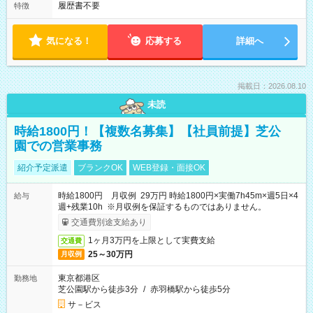
履歴書不要
特徴
気になる！
応募する
詳細へ
掲載日：2026.08.10
未読
時給1800円！【複数名募集】【社員前提】芝公
園での営業事務
紹介予定派遣
ブランクOK
WEB登録・面接OK
時給1800円 月収例 29万円 時給1800円×実働7h45m×週5日×4
給与
週+残業10h ※月収例を保証するものではありません。
交通費別途支給あり
1ヶ月3万円を上限として実費支給
交通費
25～30万円
月収例
東京都港区
勤務地
芝公園駅から徒歩3分
/
赤羽橋駅から徒歩5分
サ－ビス