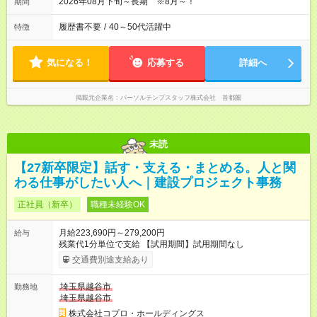
2026年08月下旬～長期 ※8月～！
期間
履歴書不要
/
40～50代活躍中
特徴
気になる！
応募する
詳細へ
掲載元企業名
パーソルテンプスタッフ株式会社 首都圏
未読
【27新卒限定】話す・支える・まとめる。人と関
わる仕事がしたい人へ｜建設プロジェクト事務
正社員（新卒）
職種未経験OK
月給223,690円～279,200円
給与
残業代1分単位で支給 【試用期間】試用期間なし
交通費別途支給あり
埼玉県越谷市
勤務地
埼玉県越谷市
株式会社コプロ・ホールディングス