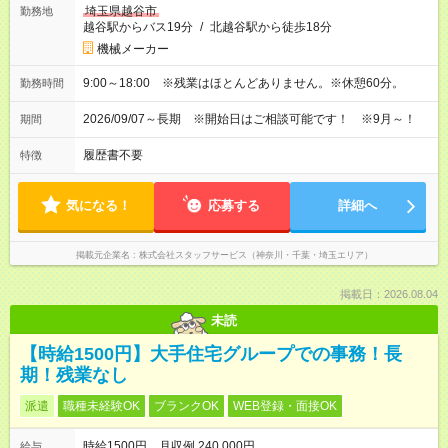
埼玉県越谷市
勤務地
越谷駅からバス19分
/
北越谷駅から徒歩18分
機械メーカー
9:00～18:00 ※残業はほとんどありません。※休憩60分。
勤務時間
2026/09/07～長期 ※開始日はご相談可能です！ ※9月～！
期間
履歴書不要
特徴
気になる！
応募する
詳細へ
掲載元企業名
株式会社スタッフサービス（神奈川・千葉・埼玉エリア）
掲載日：2026.08.04
未読
【時給1500円】大手住宅グループでの事務！長
期！残業なし
派遣
職種未経験OK
ブランクOK
WEB登録・面接OK
時給1500円 月収例 240,000円
給与