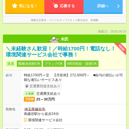
気になる！
応募する
詳細へ
掲載元企業名
パーソルテンプスタッフ株式会社 首都圏
掲載日：2026.08.10
未読
NEW
＼未経験さん歓迎！／時給1700円！電話なし！
環境関連サービス会社で事務！
派遣
職種未経験OK
ブランクOK
WEB登録・面接OK
時給1700円＋交 【月収例】272,000円～ ■給与の前払いが可
給与
能な速払いサービスあり
交通費別途支給あり
交通費支給あり
交通費
25～30万円
月収例
埼玉県越谷市
勤務地
南越谷駅から徒歩24分
環境関連サービス会社