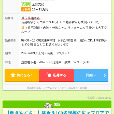
全額支給
交通費
10～15万円
月収例
埼玉県越谷市
勤務地
新越谷駅から民間バス10分
/
南越谷駅から民間バス10分
＜住宅関連＞内装・外装などのリフォームを手掛ける大手グ
ループ
09:00～16:00(実働6時間 休憩1時間) ※【週5もOK♪17時30分
勤務時間
までや曜日などご相談ください◎】
2026年09月上旬～長期 ※9月～！
期間
履歴書不要
/
40～50代活躍中
/
副業・WワークOK
特徴
気になる！
応募する
詳細へ
掲載元企業名
パーソルテンプスタッフ株式会社 首都圏
掲載日：2026.08.07
未読
【働きやすさ！】駅近＆100名規模の広々フロアで