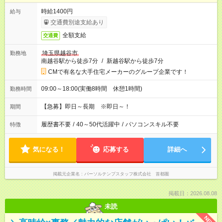
時給1400円
給与
交通費別途支給あり
全額支給
交通費
埼玉県越谷市
勤務地
南越谷駅から徒歩7分
/
新越谷駅から徒歩7分
CMで有名な大手住宅メーカーのグループ企業です！
09:00～18:00(実働8時間 休憩1時間)
勤務時間
【急募】即日～長期 ※即日～！
期間
履歴書不要
/
40～50代活躍中
/
パソコンスキル不要
特徴
気になる！
応募する
詳細へ
掲載元企業名
パーソルテンプスタッフ株式会社 首都圏
掲載日：2026.08.08
未読
NEW