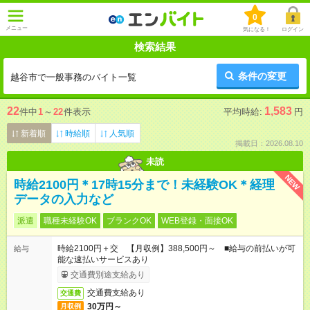
0
メニュー
気になる！
ログイン
検索結果
条件の変更
越谷市で一般事務のバイト一覧
22
1,583
件中
1
～
22
件表示
平均時給:
円
新着順
時給順
人気順
掲載日：2026.08.10
未読
NEW
時給2100円＊17時15分まで！未経験OK＊経理
データの入力など
派遣
職種未経験OK
ブランクOK
WEB登録・面接OK
時給2100円＋交 【月収例】388,500円～ ■給与の前払いが可
給与
能な速払いサービスあり
交通費別途支給あり
交通費支給あり
交通費
30万円～
月収例