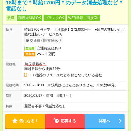
18時まで＊時給1700円＊のデータ消去処理など＊
電話なし
派遣
職種未経験OK
ブランクOK
WEB登録・面接OK
時給1700円＋交 【月収例】272,000円～ ■給与の前払いが可
給与
能な速払いサービスあり
交通費別途支給あり
交通費支給あり
交通費
25～30万円
月収例
埼玉県越谷市
勤務地
南越谷駅から徒歩24分
ＩＴ機器のリユースなどをおこなっている会社
9:00～18:00 ※残業はほとんどありません。※休憩60分。
勤務時間
2026/08/17～長期 ※8月～！
期間
履歴書不要
/
電話対応なし
特徴
気になる！
応募する
詳細へ