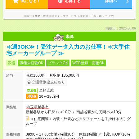
気になる！
応募する
詳細へ
掲載元企業名
株式会社スタッフサービス（神奈川・千葉・埼玉エリア）
掲載日：2026.08.06
未読
≪週3OK≫！受注データ入力のお仕事！≪大手住
宅メーカーグループ ≫
派遣
職種未経験OK
ブランクOK
WEB登録・面接OK
時給1500円 月収例 135,000円
給与
交通費別途支給あり
全額支給
交通費
10～15万円
月収例
埼玉県越谷市
勤務地
新越谷駅から民間バス10分
/
南越谷駅から民間バス10分
＜住宅関連＞内装・外装などのリフォームを手掛ける大手グ
ループ
09:00～17:30(実働7時間30分 休憩1時間) ※【週5もOK♪16時
勤務時間