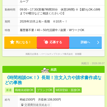
ループ
09:00～17:30(実働7時間30分 休憩1時間) ※【週5もOK♪16時
勤務時間
までや曜日などご相談ください◎】
2026年10月上旬～長期 ※10月～！
期間
履歴書不要
/
40～50代活躍中
/
副業・WワークOK
特徴
気になる！
応募する
詳細へ
掲載元企業名
パーソルテンプスタッフ株式会社 首都圏
掲載日：2026.08.07
未読
《時間相談OK！》長期！注文入力や請求書作成な
どの事務
派遣
職種未経験OK
ブランクOK
WEB登録・面接OK
時給1500円 月収例 108,000円
給与
交通費別途支給あり