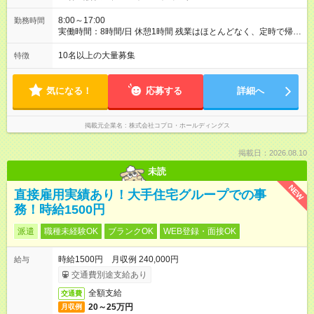
8:00～17:00
勤務時間
実働時間：8時間/日 休憩1時間 残業はほとんどなく、定時で帰れ
る日が多い働き方です。 毎日の業務は進捗管理や事務が中心な
ので、 「今日やるべき仕事」が終われば、自然と区切りをつけ
10名以上の大量募集
特徴
やすいのが特長。 突発的な対応も少なく、無理をさせない働き
方を大切にしています。
気になる！
応募する
詳細へ
掲載元企業名
株式会社コプロ・ホールディングス
掲載日：2026.08.10
未読
NEW
直接雇用実績あり！大手住宅グループでの事
務！時給1500円
派遣
職種未経験OK
ブランクOK
WEB登録・面接OK
時給1500円 月収例 240,000円
給与
交通費別途支給あり
全額支給
交通費
20～25万円
月収例