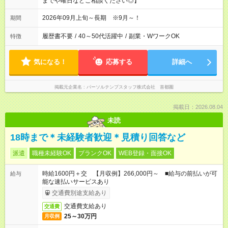
までや曜日などご相談ください◎】
2026年09月上旬～長期 ※9月～！
期間
履歴書不要
/
40～50代活躍中
/
副業・WワークOK
特徴
気になる！
応募する
詳細へ
掲載元企業名
パーソルテンプスタッフ株式会社 首都圏
掲載日：2026.08.04
未読
18時まで＊未経験者歓迎＊見積り回答など
派遣
職種未経験OK
ブランクOK
WEB登録・面接OK
時給1600円＋交 【月収例】266,000円～ ■給与の前払いが可
給与
能な速払いサービスあり
交通費別途支給あり
交通費支給あり
交通費
25～30万円
月収例