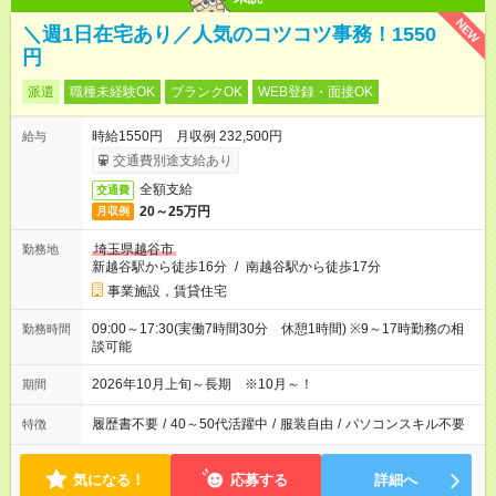
NEW
＼週1日在宅あり／人気のコツコツ事務！1550
円
派遣
職種未経験OK
ブランクOK
WEB登録・面接OK
時給1550円 月収例 232,500円
給与
交通費別途支給あり
全額支給
交通費
20～25万円
月収例
埼玉県越谷市
勤務地
新越谷駅から徒歩16分
/
南越谷駅から徒歩17分
事業施設，賃貸住宅
09:00～17:30(実働7時間30分 休憩1時間) ※9～17時勤務の相
勤務時間
談可能
2026年10月上旬～長期 ※10月～！
期間
履歴書不要
/
40～50代活躍中
/
服装自由
/
パソコンスキル不要
特徴
気になる！
応募する
詳細へ