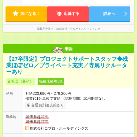
気になる！
応募する
詳細へ
掲載元企業名
株式会社リクルートスタッフィング
未読
【27卒限定】プロジェクトサポートスタッフ◆残
業ほぼゼロ／プライベート充実／専属リクルータ
ーあり
正社員（新卒）
職種未経験OK
月給223,690円～279,200円
給与
残業代1分単位で支給 【試用期間】試用期間なし
交通費別途支給あり
埼玉県越谷市
勤務地
埼玉県越谷市
株式会社コプロ・ホールディングス