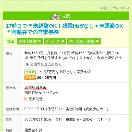
掲載日：2026.08.04
未読
17時まで＊未経験OK！残業ほぼなし▼車通勤OK
＊南越谷での営業事務
派遣
職種未経験OK
ブランクOK
WEB登録・面接OK
時給1550円 月収例 21万円 時給1550円×実働7h×週5日×4
給与
週 ※月収例を保証するものではありません。※給与即受取りサ
ービス利用可（利用条件有）
交通費別途支給あり
1ヶ月3万円を上限として実費支給
交通費
20～25万円
月収例
埼玉県越谷市
勤務地
南越谷駅からバス5分
医療関連
09:00-17:00（休憩60分）実働7時間（残業少なめ！）
勤務時間
2026年09月01日～長期 ※開始日相談OK ※9月～！
期間
履歴書不要
特徴