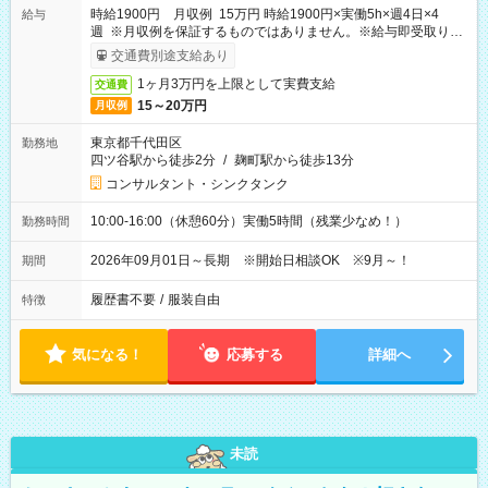
時給1900円 月収例 15万円 時給1900円×実働5h×週4日×4
給与
週 ※月収例を保証するものではありません。※給与即受取りサ
ービス利用可（利用条件有）
交通費別途支給あり
1ヶ月3万円を上限として実費支給
交通費
15～20万円
月収例
東京都千代田区
勤務地
四ツ谷駅から徒歩2分
/
麹町駅から徒歩13分
コンサルタント・シンクタンク
10:00-16:00（休憩60分）実働5時間（残業少なめ！）
勤務時間
2026年09月01日～長期 ※開始日相談OK ※9月～！
期間
履歴書不要
/
服装自由
特徴
気になる！
応募する
詳細へ
未読