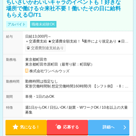
ちいさいかわいいキャラのイベントも！好きな
場所で働ける☆来社不要！働いたその日に給料
もらえる◎/T1
アルバイト
職種未経験OK
日給13,000円～
給与
＋交通費支給 ★交通費全額支給！ ┗案件により規定あり ★日払
いOK！（規定あり） ┗働いたその日に現金GET♪ お仕事後はコ
交通費別途支給あり
ンビニATMから 日払い分を引き落とせます！ 【試用期間】試
用期間なし
東京都町田市
勤務地
東京都町田市原町田（最寄り駅：町田駅）
株式会社ワンベルウッズ
勤務時間は指定なし
勤務時間
変形労働時間制 想定労働時間160時間/月 【シフト例】 ・8：00
～21：00
単発・1日のみOK
期間
週1日からOK / 日払いOK / 副業・WワークOK / 10名以上の大量
特徴
募集
気になる！
応募する
詳細へ