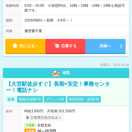
9:00～16:00 ※休憩60分。10時～18時・10時～19時も相談可
勤務時間
能です。
2026/09/01～長期 ※9月～！
期間
履歴書不要
特徴
気になる！
応募する
詳細へ
掲載日：2026.08.06
未読
【大宮駅徒歩すぐ】長期×安定！事務センタ
ー！電話ナシ
派遣
職種未経験OK
ブランクOK
WEB登録・面接OK
時給1300円 月収例 201,500円
給与
交通費別途支給あり
全額支給
交通費
20～25万円
月収例