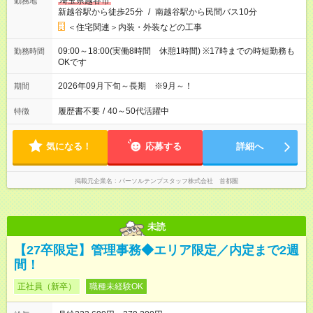
埼玉県越谷市
勤務地
新越谷駅から徒歩25分
/
南越谷駅から民間バス10分
＜住宅関連＞内装・外装などの工事
09:00～18:00(実働8時間 休憩1時間) ※17時までの時短勤務も
勤務時間
OKです
2026年09月下旬～長期 ※9月～！
期間
履歴書不要
/
40～50代活躍中
特徴
気になる！
応募する
詳細へ
掲載元企業名
パーソルテンプスタッフ株式会社 首都圏
未読
【27卒限定】管理事務◆エリア限定／内定まで2週
間！
正社員（新卒）
職種未経験OK