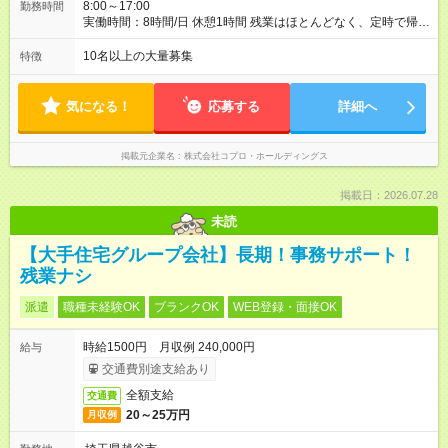
8:00～17:00
勤務時間
実働時間：8時間/日 休憩1時間 残業はほとんどなく、定時で帰れ
る日が多い働き方です。 毎日の業務は進捗管理や事務が中心な
ので、 「今日やるべき仕事」が終われば、自然と区切りをつけ
10名以上の大量募集
特徴
やすいのが特長。 突発的な対応も少なく、無理をさせない働き
方を大切にしています。
気になる！
応募する
詳細へ
掲載元企業名
株式会社コプロ・ホールディングス
掲載日：2026.07.28
未読
【大手住宅グループ会社】長期！事務サポート！
残業ナシ
派遣
職種未経験OK
ブランクOK
WEB登録・面接OK
時給1500円 月収例 240,000円
給与
交通費別途支給あり
全額支給
交通費
20～25万円
月収例