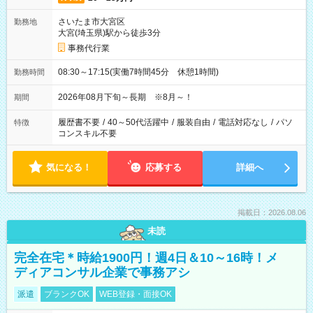
さいたま市大宮区
勤務地
大宮(埼玉県)駅から徒歩3分
事務代行業
08:30～17:15(実働7時間45分 休憩1時間)
勤務時間
2026年08月下旬～長期 ※8月～！
期間
履歴書不要
/
40～50代活躍中
/
服装自由
/
電話対応なし
/
パソ
特徴
コンスキル不要
気になる！
応募する
詳細へ
掲載日：2026.08.06
未読
完全在宅＊時給1900円！週4日＆10～16時！メ
ディアコンサル企業で事務アシ
派遣
ブランクOK
WEB登録・面接OK