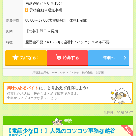
南越谷駅から徒歩15分
貨物自動車運送事業
08:00～17:00(実働8時間 休憩1時間)
勤務時間
【急募】即日～長期
期間
履歴書不要
/
40～50代活躍中
/
パソコンスキル不要
特徴
気になる！
応募する
詳細へ
掲載元企業名
パーソルテンプスタッフ株式会社 首都圏
興味のあるバイト
は、とりあえず保存しよう♪
保存した求人は、後からまとめて応募できるよ。
企業からアプローチが届くことも！
掲載日：2026.08.07
未読
NEW
【電話少な目！】人気のコツコツ事務@越谷