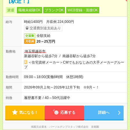
【駅近！】
派遣
職種未経験OK
ブランクOK
WEB登録・面接OK
時給1400円 月収例 224,000円
給与
交通費別途支給あり
全額支給
交通費
20～25万円
月収例
埼玉県越谷市
勤務地
新越谷駅から徒歩7分
/
南越谷駅から徒歩7分
＜住宅資材メーカー＞CMでもおなじみの大手メーカーグルー
プ
09:00～18:00(実働8時間 休憩1時間)
勤務時間
2026年09月上旬～2026年12月下旬 ※9月～！
期間
履歴書不要
/
40～50代活躍中
特徴
気になる！
応募する
詳細へ
掲載元企業名
パーソルテンプスタッフ株式会社 首都圏