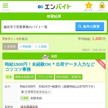
0
メニュー
気になる！
ログイン
検索結果
条件の変更
越谷市で営業事務のバイト一覧
6
1,488
件中
1
～
6
件表示
平均時給:
円
新着順
時給順
人気順
掲載日：2026.08.08
未読
NEW
時給1500円！未経験OK＊出荷データ入力など
コツコツ事務
派遣
職種未経験OK
ブランクOK
WEB登録・面接OK
時給1500円 月収24万+残業代（残業時給は1875円です）
給与
交通費別途支給あり
全額支給
交通費
埼玉県越谷市
勤務地