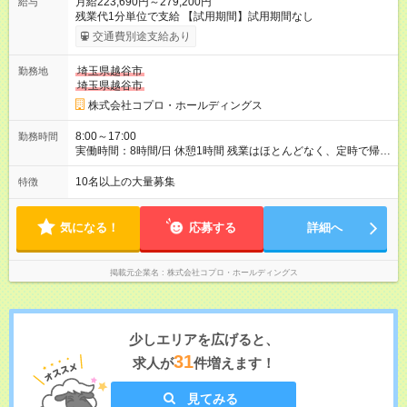
月給223,690円～279,200円
給与
残業代1分単位で支給 【試用期間】試用期間なし
交通費別途支給あり
埼玉県越谷市
勤務地
埼玉県越谷市
株式会社コプロ・ホールディングス
8:00～17:00
勤務時間
実働時間：8時間/日 休憩1時間 残業はほとんどなく、定時で帰れ
る日が多い働き方です。 毎日の業務は進捗管理や事務が中心な
ので、 「今日やるべき仕事」が終われば、自然と区切りをつけ
10名以上の大量募集
特徴
やすいのが特長。 突発的な対応も少なく、無理をさせない働き
方を大切にしています。
気になる！
応募する
詳細へ
掲載元企業名
株式会社コプロ・ホールディングス
少しエリアを広げると、
31
求人が
件増えます！
見てみる