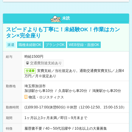
未読
スピードよりも丁寧に！未経験OK！作業はカン
タン×完全座り
派遣
職種未経験OK
ブランクOK
WEB登録・面接OK
時給1500円
給与
交通費別途支給あり
実費支給／当社規定あり。通勤交通費実費支払／上限4
交通費
万円／月※規定あり
埼玉県加須市
勤務地
加須駅から車10分
/
久喜駅から車20分
/
鴻巣駅から車20分
物流・ロジスティクス
(1)09:00-17:00(休憩60分) ※休憩（12:00-12:50、15:00-15:10）
勤務時間
1ヶ月以上3ヶ月未満／即日～9月末まで
期間
履歴書不要
/
40～50代活躍中
/
10名以上の大量募集
特徴