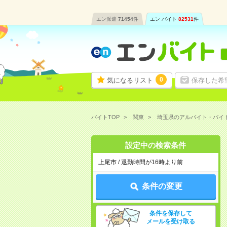
エン派遣
71454
件
エン バイト
82531
件
0
気になるリスト
保存した希
バイトTOP
関東
埼玉県のアルバイト・バイ
設定中の検索条件
上尾市 / 退勤時間が16時より前
条件の変更
条件を保存して
メールを受け取る