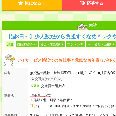
気になる！
応募する
未読
【週3日～】少人数だから負担すくなめ＊レク
派遣
職種未経験OK
社会人未経験OK
ブランクOK
WEB登録・面接OK
デイサービス施設でのお仕事＊元気なお年寄りが多
無資格未経験：時給1350円～ ■週払いOK ■扶養内OK
給与
交通費別途支給あり
交通費全額支給
交通費
埼玉県上尾市
勤務地
上尾駅
/
北上尾駅
/
沼南駅
/
…
デイサービス ■勤務地選べます！お気軽にご相談くださ
9:00～18:00（休憩60分） ■ご希望があれば下記シフトもOK！ 
勤務時間