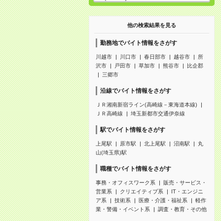
他の検索結果を見る
勤務地でバイト情報をさがす
川越市
川口市
春日部市
越谷市
所
沢市
戸田市
草加市
熊谷市
比企郡
三郷市
沿線でバイト情報をさがす
ＪＲ湘南新宿ライン(高崎線－東海道本線)
ＪＲ高崎線
埼玉新都市交通伊奈線
駅でバイト情報をさがす
上尾駅
原市駅
北上尾駅
沼南駅
丸
山(埼玉県)駅
職種でバイト情報をさがす
事務・オフィスワーク系
販売・サービス・
営業系
クリエイティブ系
IT・エンジニ
ア系
技術系
医療・介護・福祉系
軽作
業・警備・イベント系
調査・教育・その他