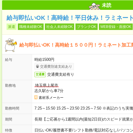
未読
給与即払いOK！高時給！平日休み！ラミネー
派遣
職種未経験OK
社会人未経験OK
ブランクOK
WEB登録・面接OK
給与即払いOK！高時給１５００円！ラミネート加工
時給1500円
給与
交通費別途支給あり
交通費支給有り
交通費
埼玉県上尾市
勤務地
志久駅から車7分
素材系メーカー
7:25～15:50 15:25～23:50 23:25～7:50 ※表記のう
勤務時間
長期【ご応募から1週間以内(最短2日目)のスピード就業
期間
日払いOK
/
履歴書不要
/
シフト勤務
/
電話対応なし
/
パソコ
特徴