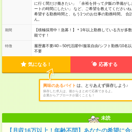
に行く間だけ働きたい」 「余裕を持って夕飯の準備がし
ートの時間にしたい」 など、ご希望を教えてくださいね
希望する勤務時間と、もう1つのお仕事の勤務時間。 合
ん。
【積極採用中！急募！】＊1年以上勤務している方が多数
期間
能です！
履歴書不要
/
40～50代活躍中
/
服装自由
/
シフト勤務
/
10名
特徴
不要
気になる！
応募する
興味のあるバイト
は、とりあえず保存しよう♪
保存した求人は、後からまとめて応募できるよ。
企業からアプローチが届くことも！
未読
【月収16万以上！年齢不問】あなたの希望に