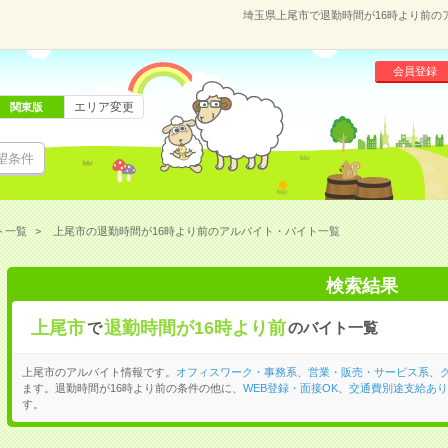
埼玉県上尾市で退勤時間が16時より前の
会員登録
エリア変更
関東版
望条件
ト一覧
上尾市の退勤時間が16時より前のアルバイト・バイト一覧
検索結果
上尾市
退勤時間が16時より前
で
のバイト一覧
上尾市のアルバイト情報です。
オフィスワーク・事務系
、
営業・販売・サービス系
、
ます。退勤時間が16時より前の条件の他に、
WEB登録・面接OK
、
交通費別途支給あり
す。