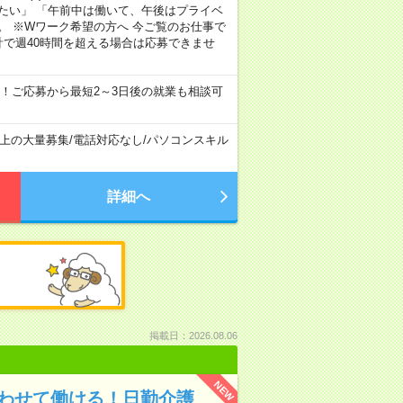
たい」 「午前中は働いて、午後はプライベ
。 ※Wワーク希望の方へ 今ご覧のお仕事で
計で週40時間を超える場合は応募できませ
！ご応募から最短2～3日後の就業も相談可
以上の大量募集
/
電話対応なし
/
パソコンスキル
詳細へ
掲載日：2026.08.06
NEW
合わせて働ける！日勤介護