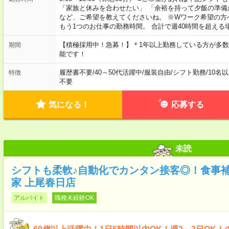
「家族と休みを合わせたい」 「余裕を持って夕飯の準備
など、ご希望を教えてくださいね。 ※Wワーク希望の方
もう1つのお仕事の勤務時間。 合計で週40時間を超える
【積極採用中！急募！】＊1年以上勤務している方が多数
期間
能です！
履歴書不要
/
40～50代活躍中
/
服装自由
/
シフト勤務
/
10名
特徴
不要
気になる！
応募する
未読
シフトも柔軟♪自動化でカンタン接客◎！食事
家 上尾春日店
アルバイト
職種未経験OK