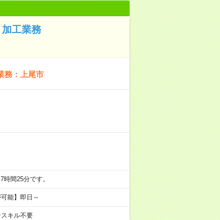
ト加工業務
業務：上尾市
ち実働7時間25分です。
が可能】即日～
ンスキル不要