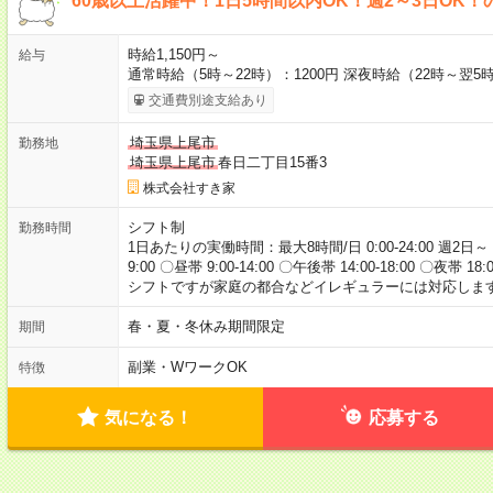
60歳以上活躍中！1日5時間以内OK！週2～3日OK！
時給1,150円～
給与
通常時給（5時～22時）：1200円 深夜時給（22時～翌5時
交通費別途支給あり
埼玉県上尾市
勤務地
埼玉県上尾市
春日二丁目15番3
株式会社すき家
シフト制
勤務時間
1日あたりの実働時間：最大8時間/日 0:00-24:00 週2日～
9:00 〇昼帯 9:00-14:00 〇午後帯 14:00-18:00 〇夜帯 18
シフトですが家庭の都合などイレギュラーには対応します
春・夏・冬休み期間限定
期間
副業・WワークOK
特徴
気になる！
応募する