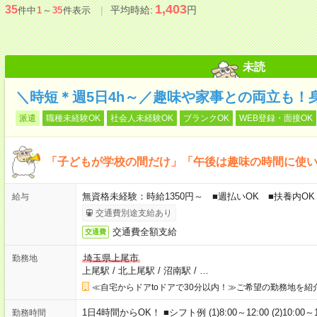
1,403
35
平均時給:
円
件中
1
～
35
件表示
未読
＼時短＊週5日4h～／趣味や家事との両立も！
派遣
職種未経験OK
社会人未経験OK
ブランクOK
WEB登録・面接OK
「子どもが学校の間だけ」「午後は趣味の時間に使
無資格未経験：時給1350円～ ■週払いOK ■扶養内OK
給与
交通費別途支給あり
交通費全額支給
交通費
埼玉県上尾市
勤務地
上尾駅
/
北上尾駅
/
沼南駅
/
…
≪自宅からドアtoドアで30分以内！≫ご希望の勤務地を紹
1日4時間からOK！ ■シフト例 (1)8:00～12:00 (2)10:00～
勤務時間