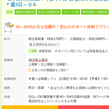
＊週3日～ＯＫ
派遣
職種未経験OK
社会人未経験OK
ブランクOK
WEB登録・面接OK
50～60代の方も活躍中！安心のサポート体制でブラ
初任者研修：時給1700円～ 介護福祉士：時給1800円
給与
交通費別途支給あり
全額支給 ※ガソリン代については別途規定あり
交通費
埼玉県上尾市
勤務地
上尾駅
/
北上尾駅
/
沼南駅
/
…
お近くの介護施設をご紹介！
▼選べる勤務シフト 【日勤】9:00～18:00 【早番】7:00～16
勤務時間
即日～長期 ＊あなたのご希望をお気軽にお聞かせくだ
期間
日払いOK
/
履歴書不要
/
40～50代活躍中
/
副業・WワークO
特徴
電話対応なし
/
パソコンスキル不要