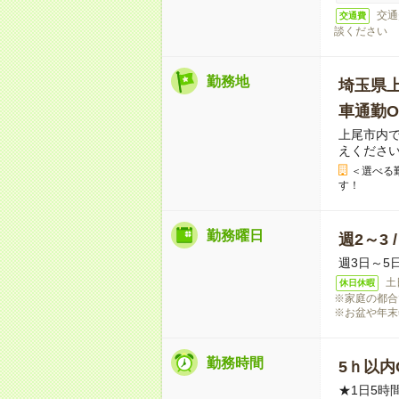
交通
交通費
談ください
勤務地
埼玉県
車通勤O
上尾市内
えくださ
＜選べる
す！
勤務曜日
週2～3 
週3日～5
土
休日休暇
※家庭の都合
※お盆や年末
勤務時間
5ｈ以内O
★1日5時