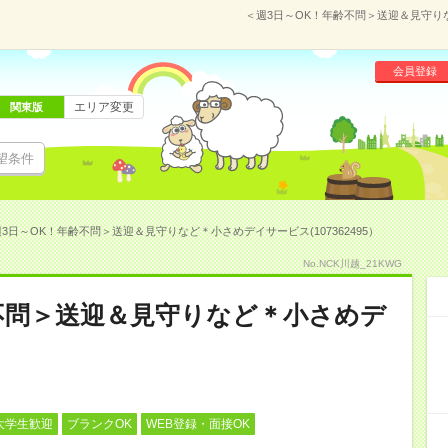
＜週3日～OK！年齢不問＞送迎＆見守りな
会員登録
エリア変更
関東版
望条件
3日～OK！年齢不問＞送迎＆見守りなど＊小さめデイサービス(107362495）
No.NCK川越_21KWG
不問＞送迎＆見守りなど＊小さめデ
大学生歓迎
ブランクOK
WEB登録・面接OK