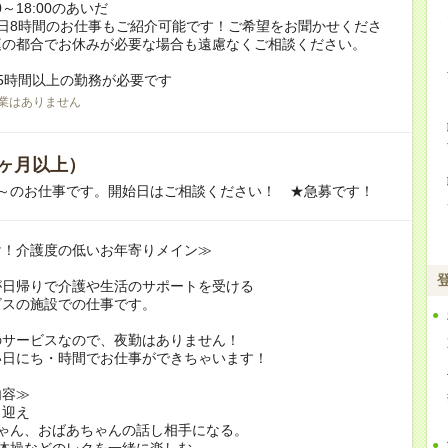
0～18:00のあいだ
日8時間のお仕事もご紹介可能です！ご希望をお聞かせくださ
庭の都合でお休みが必要な場合も遠慮なくご相談ください。
5時間以上の勤務が必要です
業はありません
ヶ月以上）
月～のお仕事です。開始日はご相談ください！ ★急募です！
け！介護度の低いお年寄りメイン≫
が日帰りで介護や生活のサポートを受ける
ビスの施設での仕事です。
のサービスなので、夜勤はありません！
い日にち・時間でお仕事ができちゃいます！
内容≫
り迎え
ちゃん、おばあちゃんの話し相手になる。
体操などのレクを一緒に楽しむ。