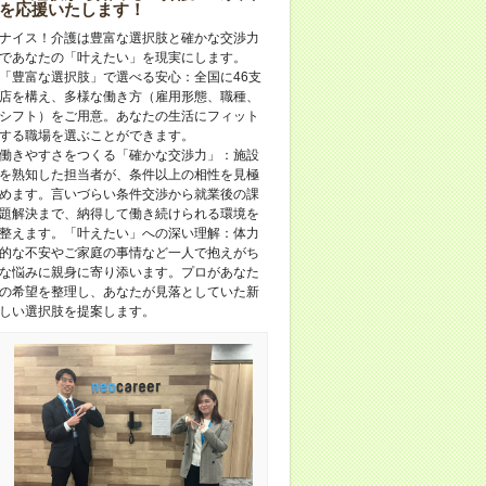
を応援いたします！
ナイス！介護は豊富な選択肢と確かな交渉力
であなたの「叶えたい」を現実にします。
「豊富な選択肢」で選べる安心：全国に46支
店を構え、多様な働き方（雇用形態、職種、
シフト）をご用意。あなたの生活にフィット
する職場を選ぶことができます。
働きやすさをつくる「確かな交渉力」：施設
を熟知した担当者が、条件以上の相性を見極
めます。言いづらい条件交渉から就業後の課
題解決まで、納得して働き続けられる環境を
整えます。「叶えたい」への深い理解：体力
的な不安やご家庭の事情など一人で抱えがち
な悩みに親身に寄り添います。プロがあなた
の希望を整理し、あなたが見落としていた新
しい選択肢を提案します。