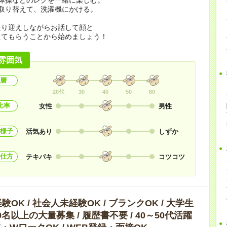
取り替えて、洗濯機にかける。
送り迎えしながらお話して顔と
えてもらうことから始めましょう！
雰囲気
層
20代
30
40
50
60
比率
女性
男性
様子
活気あり
しずか
仕方
テキパキ
コツコツ
OK / 社会人未経験OK / ブランクOK / 大学生
10名以上の大量募集 / 履歴書不要 / 40～50代活躍