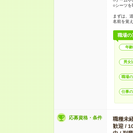
○シーツを
まずは、
名前を覚
職場の
年齢
男女
職場の
仕事の
応募資格・条件
職種未経験
歓迎 / 