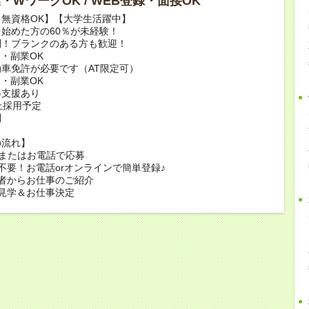
副業・WワークOK / WEB登録・面接OK
無資格OK】【大学生活躍中】
始めた方の60％が未経験！
問！ブランクのある方も歓迎！
・副業OK
車免許が必要です（AT限定可）
・副業OK
得支援あり
上採用予定
問
の流れ】
bまたはお電話で応募
不要！お電話orオンラインで簡単登録♪
者からお仕事のご紹介
見学＆お仕事決定