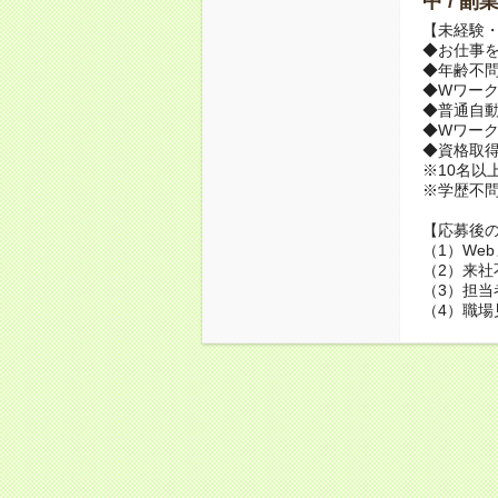
中 / 
【未経験・
◆お仕事を
◆年齢不
◆Wワーク
◆普通自動
◆Wワーク
◆資格取
※10名以
※学歴不
【応募後
（1）We
（2）来社
（3）担当
（4）職場