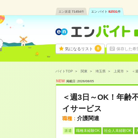
エン派遣
71454
件
エン バイト
82531
件
0
気になるリスト
保存した希
バイトTOP
関東
埼玉県
上尾市
＜週
NEW
掲載日 :
2026
/
08
/
05
＜週3日～OK！年齢
イサービス
介護関連
職種：
派遣
職種未経験OK
社会人未経験OK