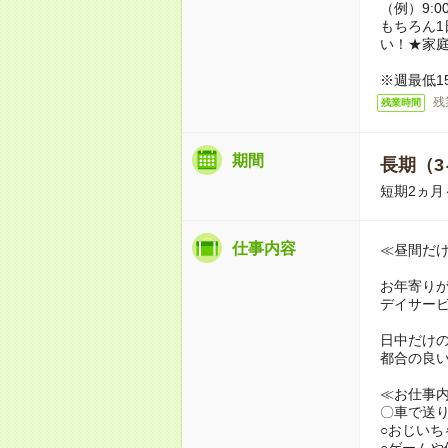
（例）9:0
もちろん1
い！★家
※週最低1
残
残業時間
期間
長期（3
短期2ヵ
仕事内容
≪昼間だ
お年寄り
デイサー
日中だけ
都合の良
≪お仕事
〇車で送
○おじい
○ゲームや