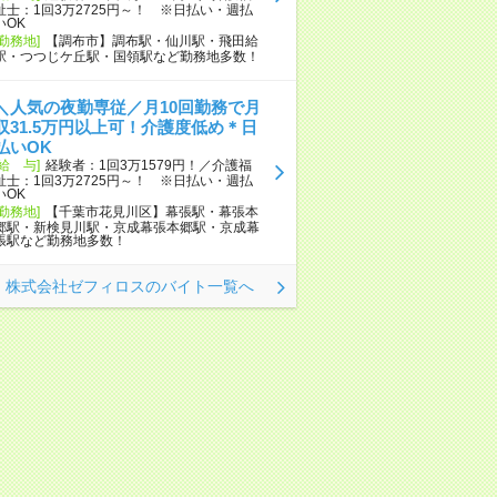
祉士：1回3万2725円～！ ※日払い・週払
いOK
[勤務地]
【調布市】調布駅・仙川駅・飛田給
駅・つつじケ丘駅・国領駅など勤務地多数！
＼人気の夜勤専従／月10回勤務で月
収31.5万円以上可！介護度低め＊日
払いOK
[給 与]
経験者：1回3万1579円！／介護福
祉士：1回3万2725円～！ ※日払い・週払
いOK
[勤務地]
【千葉市花見川区】幕張駅・幕張本
郷駅・新検見川駅・京成幕張本郷駅・京成幕
張駅など勤務地多数！
株式会社ゼフィロスのバイト一覧へ