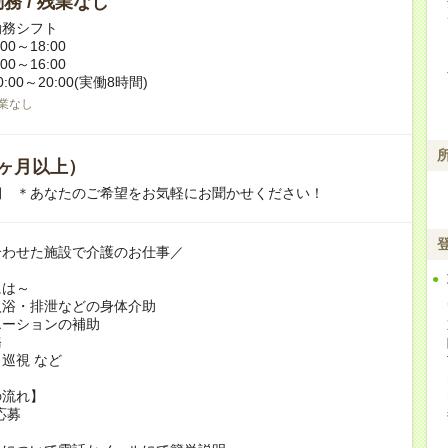
務 / 残業なし
勤務シフト
0～18:00
0～16:00
:00～20:00(実働8時間)
業なし
ヶ月以上）
期 ＊あなたのご希望をお気軽にお聞かせください！
合わせた施設で介護のお仕事／
には～
入浴・排泄などの身体介助
エーションの補助
務
巡視 など
の流れ】
L応募