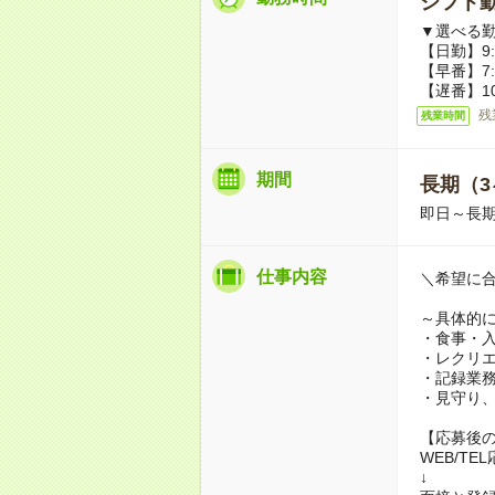
シフト勤
▼選べる
【日勤】9:0
【早番】7:0
【遅番】10
残
残業時間
期間
長期（3
即日～長
仕事内容
＼希望に
～具体的
・食事・
・レクリ
・記録業
・見守り、
【応募後
WEB/TE
↓