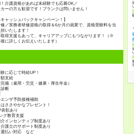
！介護資格があれば未経験でも応募OK／
ーカーの方も歓迎です！ブランクは問いません！
得キャッシュバックキャンペーン！】
研修／実務者研修資格の取得＆6か月の就業で、資格受験料を当
負担いたします！
格取得支援もあって、キャリアアップにもつながります！（※
募後に詳しくお伝えいたします）
験に応じて時給UP！
全額支給
険完備（雇用・労災・健康・厚生年金）
康診断
暇
ルエンザ予防接種補助
にはささやかなプレゼント！
P表彰あり
ング教育支援
紹介インセンティブ制度あり
ン介護士のサポート制度あり
／週払い対応 など