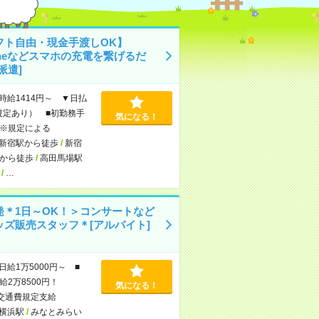
フト自由・現金手渡しOK】
oneなどスマホの充電を繋げるだ
派遣]
時給1414円～ ▼日払
規定あり） ■初勤務手
気になる！
※規定による
新宿駅から徒歩
/
新宿
から徒歩
/
高田馬場駅
/
…
発＊1日～OK！＞コンサートなど
ッズ販売スタッフ＊[アルバイト]
日給1万5000円～ ■
給2万8500円！
気になる！
交通費規定支給
横浜駅
/
みなとみらい