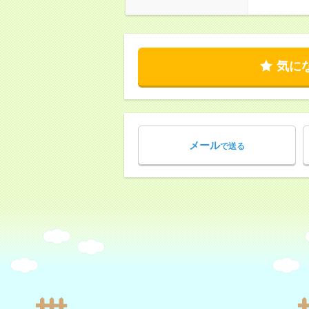
気に
メール
で送る