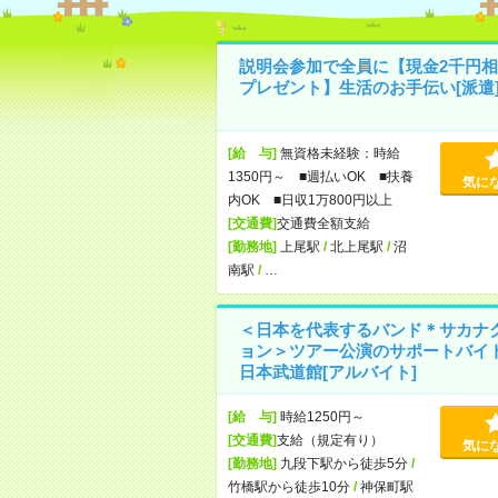
説明会参加で全員に【現金2千円相
プレゼント】生活のお手伝い[派遣
[給 与]
無資格未経験：時給
1350円～ ■週払いOK ■扶養
気に
内OK ■日収1万800円以上
[交通費]
交通費全額支給
[勤務地]
上尾駅
/
北上尾駅
/
沼
南駅
/
…
＜日本を代表するバンド＊サカナ
ョン＞ツアー公演のサポートバイ
日本武道館[アルバイト]
[給 与]
時給1250円～
[交通費]
支給（規定有り）
気に
[勤務地]
九段下駅から徒歩5分
/
竹橋駅から徒歩10分
/
神保町駅