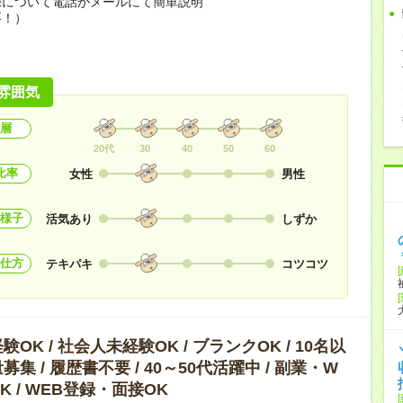
録について電話かメールにて簡単説明
要！）
雰囲気
層
20代
30
40
50
60
比率
女性
男性
様子
活気あり
しずか
仕方
テキパキ
コツコツ
OK / 社会人未経験OK / ブランクOK / 10名以
集 / 履歴書不要 / 40～50代活躍中 / 副業・W
K / WEB登録・面接OK