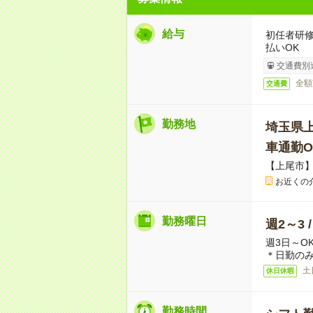
給与
初任者研修
払いOK
交通費別
全額
交通費
勤務地
埼玉県
車通勤O
【上尾市
お近くの
勤務曜日
週2～3 
週3日～O
＊日勤のみ
土
休日休暇
勤務時間