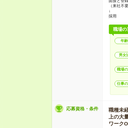
面接と登
（来社不
↓
採用
職場の
年齢
男女
職場の
仕事の
応募資格・条件
職種未経験
上の大量募
ワークO