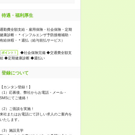
待遇・福利厚生
通勤費全額支給・雇用保険・社会保険・定期
健康診断・＊インフルエンザ予防接種補助・
有給休暇・＊週払（給与前払サービス）
◆社会保険完備 ◆交通費全額支
ポイント！
給 ◆定期健康診断 ◆週払い
登録について
【カンタン登録！】
（1）応募後、弊社からお電話・メール・
SMSにてご連絡！
（2）ご面談を実施！
来社またはお電話にて詳しい求人のご案内を
いたします。
（3）施設見学