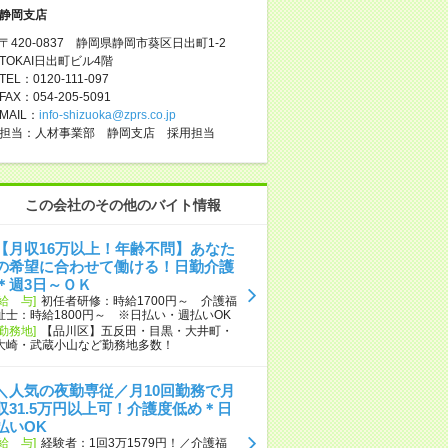
静岡支店
〒420-0837 静岡県静岡市葵区日出町1-2
TOKAI日出町ビル4階
TEL：0120-111-097
FAX：054-205-5091
MAIL：
info-shizuoka@zprs.co.jp
担当：人材事業部 静岡支店 採用担当
この会社のその他のバイト情報
【月収16万以上！年齢不問】あなた
の希望に合わせて働ける！日勤介護
＊週3日～ＯＫ
[給 与]
初任者研修：時給1700円～ 介護福
祉士：時給1800円～ ※日払い・週払いOK
[勤務地]
【品川区】五反田・目黒・大井町・
大崎・武蔵小山など勤務地多数！
＼人気の夜勤専従／月10回勤務で月
収31.5万円以上可！介護度低め＊日
払いOK
[給 与]
経験者：1回3万1579円！／介護福