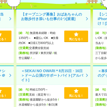
当
【オープニング募集】おばあちゃんの
【シ
]
お散歩付き添いも仕事の1つ[派遣]
iPh
け！[
[給 与]
無資格未経験：時給
[給 与]
1350円～ ■週払いOK ■扶養
いOK（
なる！
気になる！
内OK ■日収1万800円以上
当あり 
[交通費]
交通費全額支給
[勤務地]
[勤務地]
所沢駅
/
東所沢駅
/
航
三丁目駅
空公園駅
/
…
から徒歩
クシ
＜SEKAI NO OWARI＊8月15日・16日
＜単
ト＠
＞ドーム公演のサポートバイト[アルバ
のグ
イト]
[給 与]
時給1250円～
[給 与]
[交通費]
支給（規定有り）
最大で日
なる！
気になる！
[勤務地]
後楽園駅から徒歩5分
/
[交通費]
水道橋駅から徒歩5分
/
春日(東
[勤務地]