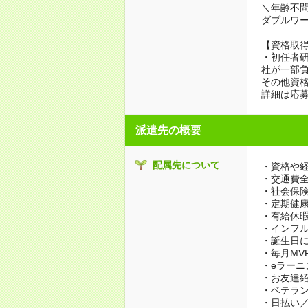
＼年齢不問
ダブルワ
【資格取
・初任者
社が一部
その他資
詳細は応
派遣先の概要
配属先について
・資格や経
・交通費
・社会保
・定期健
・有給休
・インフ
・誕生日
・毎月MV
・eラーニ
・お友達
・ベテラ
・日払い