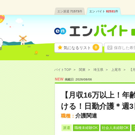
エン派遣
71573
件
エン バイト
82531
件
0
気になるリスト
保存した希
バイトTOP
関東
埼玉県
上尾市
【月
NEW
掲載日 :
2026
/
08
/
06
【月収16万以上！年
ける！日勤介護＊週3
介護関連
職種：
派遣
職種未経験OK
社会人未経験OK