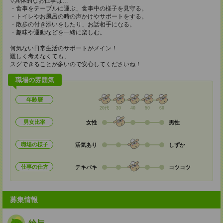
▽具体的なお仕事は…
・食事をテーブルに運ぶ、食事中の様子を見守る。
・トイレやお風呂の時の声かけやサポートをする。
・散歩の付き添いをしたり、お話相手になる。
・趣味や運動などを一緒に楽しむ。
何気ない日常生活のサポートがメイン！
難しく考えなくても、
スグできることが多いので安心してくださいね！
職場の雰囲気
年齢層
20代
30
40
50
60
男女比率
女性
男性
職場の様子
活気あり
しずか
仕事の仕方
テキパキ
コツコツ
募集情報