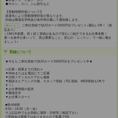
◆飲食チェーン店クーポン
◆サロン、スパ、ジム割引など
【受動喫煙対策について】
派遣先により受動喫煙対策が異なります。
詳細は職場見学時及び条件明示書にて通知致します。
ご来社登録でQUOカード2000円分プレゼント♪週払いOK！（規
ポイント！
定あり）
☆1981年創業。長く続く実績があるので安心♪ご紹介できるお仕事多数！
選べる条件が多いって、実は重要なこと。安心の「ニッケン」で一緒に働き
ましょう♪
登録について
★今ならご来社登録でQUOカード2000円分をプレゼント中★
≪応募～就業までの流れ≫
▼Webまたはお電話にてご応募
▼日研メディカルケアから連絡
▼面談＆ヒアリングの後、スタッフ登録（TEL登録、WEB登録もOKで
す！）
▼お仕事情報の提供
▼職場見学
▼お仕事スタート
■受付時間
9:00～18:00（月～金）
※上記以外でもお気軽に場所・日程等ご相談下さい
※登録会は面接ではありませんので私服でOK