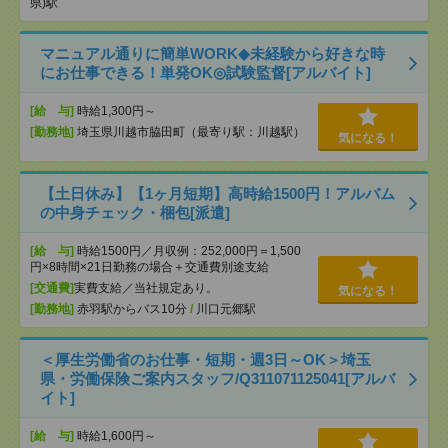
県)駅
マニュアル通りに簡単WORK◆未経験から好きな時
にお仕事できる！単発OK◎試験監督[アルバイト]
[給 与]
時給1,300円～
[勤務地]
埼玉県川越市脇田町（最寄り駅：川越駅）
気になる！
【土日休み】【1ヶ月短期】高時給1500円！アルバム
の中身チェック・梱包[派遣]
[給 与]
時給1500円／月収例：252,000円＝1,500
円×8時間×21日勤務の場合＋交通費別途支給
[交通費]
実費支給／当社規定あり。
気になる！
[勤務地]
赤羽駅からバス10分
/
川口元郷駅
＜厚生労働省のお仕事・短期・週3日～OK＞埼玉
県・労働保険ご案内スタッフ/Q311071125041[アルバ
イト]
[給 与]
時給1,600円～