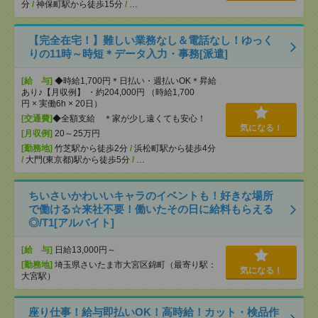
分
/
神保町駅から徒歩15分
/
…
【完全在宅！】難しい業務なし＆電話なし！ゆっく
りの11時～時短＊データ入力・事務[派遣]
[給 与]
◆時給1,700円＊日払い・週払いOK＊昇給
あり♪【月収例】 ・約204,000円 （時給1,700
円 × 実働6h × 20日）
[交通費]
◆全額支給 ＊家が少し遠くても安心！
気になる！
[月収例]
20～25万円
[勤務地]
竹芝駅から徒歩2分
/
浜松町駅から徒歩4分
/
大門(東京都)駅から徒歩5分
/
…
ちいさいかわいいキャラのイベントも！好きな場所
で働ける☆来社不要！働いたその日に給料もらえる
◎/T1[アルバイト]
[給 与]
日給13,000円～
[勤務地]
埼玉県さいたま市大宮区錦町（最寄り駅：
気になる！
大宮駅）
座り仕事！給与即払いOK！高時給！カット・検品作