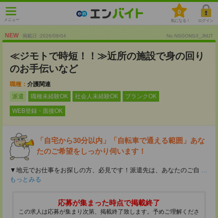
0
メニュー
気になる！
ログイン
NEW
掲載日 :2026
/
08
/
04
No.NSGOM10_JMJT
≪ジモトで時短！！≫近所の施設で身の回り
のお手伝いなど
職種：
介護関連
派遣
職種未経験OK
社会人未経験OK
ブランクOK
WEB登録・面接OK
「自宅から30分以内」「自転車で通える範囲」あな
たのご希望をしっかり伺います！
▼地元でお仕事をお探しの方、必見です！派遣先は、あなたのご自
...
もっとみる
応募が集まった時点で掲載終了
この求人は応募が集まり次第、掲載終了致します。予めご理解くださ