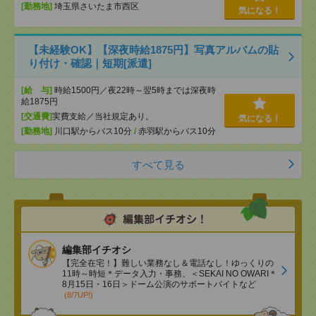
[勤務地]
埼玉県さいたま市西区
気になる！
【未経験OK】【深夜時給1875円】写真アルバムの貼
り付け・確認｜短期[派遣]
[給 与]
時給1500円／夜22時～翌5時までは深夜時
給1875円
[交通費]
実費支給／当社規定あり。
気になる！
[勤務地]
川口駅からバス10分
/
赤羽駅からバス10分
すべて見る
編集部イチオシ
【完全在宅！】難しい業務なし＆電話なし！ゆっくりの
11時～時短＊データ入力・事務、＜SEKAI NO OWARI＊
8月15日・16日＞ドーム公演のサポートバイトなど
(8/7UP!)