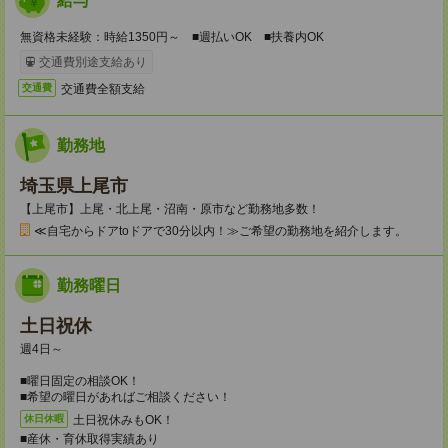
給与
無資格未経験：時給1350円～ ■週払いOK ■扶養内OK
交通費別途支給あり
交通費全額支給
交通費
勤務地
埼玉県上尾市
【上尾市】上尾・北上尾・沼南・原市など勤務地多数！
≪自宅からドアtoドアで30分以内！≫ご希望の勤務地を紹介します。
勤務曜日
土日祝休
週4日～
■曜日固定の相談OK！
■希望の曜日があればご相談ください！
土日祝休みもOK！
休日休暇
■産休・育休取得実績あり