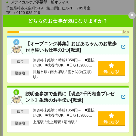
メディカルケア事業部 柏オフィス
千葉県柏市末広町5-19 第12関口ビル7F 705号室
TEL：0120-935-218
×
MAIL：
tenshoku@nikken-ts.jp
どちらのお仕事が気になりますか？
担当：採用担当
メディカルケア事業部 新宿オフィス
1
/10
東京都新宿区新宿2-3-10 新宿御苑ビル6階
TEL：0120-457-235
【オープニング募集】おばあちゃんのお散歩
MAIL：
tenshoku@nikken-ts.jp
付き添いも仕事の1つ[派遣]
担当：採用担当
メディカルケア事業部 立川事業所
無資格未経験：時給1350円～ ■週払
給与
いOK ■扶養内OK ■日収1万800円
東京都立川市錦町1-12-14
以上
TEL：0120-934-200
川越市駅 / 南大塚駅 / 霞ケ関(埼玉県)
気になる!
勤務地
MAIL：
tenshoku@nikken-ts.jp
駅 / …
担当：採用担当
メディカルケア事業部 町田オフィス
説明会参加で全員に【現金2千円相当プレゼ
東京都町田市森野1-7-23 大樹生命町田ビル6F
TEL：0120-453-285
ント】生活のお手伝い[派遣]
MAIL：
tenshoku@nikken-ts.jp
担当：採用担当
無資格未経験：時給1350円～ ■週払
給与
いOK ■扶養内OK ■日収1万800円
メディカルケア事業部 横浜オフィス
以上
上尾駅 / 北上尾駅 / 沼南駅 / …
気になる!
勤務地
神奈川県横浜市保土ケ谷区神戸町134 横浜ビジネスパークサウスタワー
2F B区画
TEL：0120-901-799