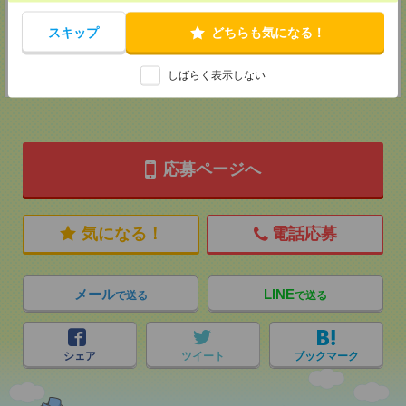
MAIL：
tenshoku@nikken-ts.jp
担当：採用担当
スキップ
どちらも気になる！
登録交通費
★今ならご来社登録でQUOカード2000円分をプレゼント中★
しばらく表示しない
応募ページへ
気になる！
電話応募
メール
LINE
で送る
で送る
シェア
ツイート
ブックマーク