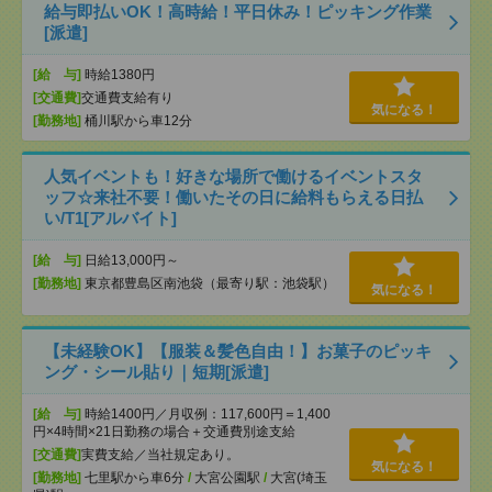
給与即払いOK！高時給！平日休み！ピッキング作業
[派遣]
[給 与]
時給1380円
[交通費]
交通費支給有り
気になる！
[勤務地]
桶川駅から車12分
人気イベントも！好きな場所で働けるイベントスタ
ッフ☆来社不要！働いたその日に給料もらえる日払
い/T1[アルバイト]
[給 与]
日給13,000円～
[勤務地]
東京都豊島区南池袋（最寄り駅：池袋駅）
気になる！
【未経験OK】【服装＆髪色自由！】お菓子のピッキ
ング・シール貼り｜短期[派遣]
[給 与]
時給1400円／月収例：117,600円＝1,400
円×4時間×21日勤務の場合＋交通費別途支給
[交通費]
実費支給／当社規定あり。
気になる！
[勤務地]
七里駅から車6分
/
大宮公園駅
/
大宮(埼玉