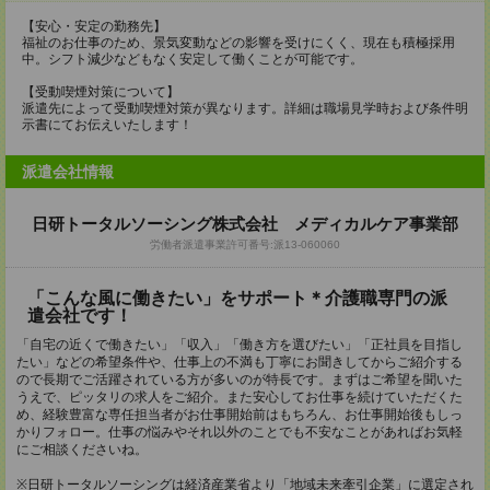
【安心・安定の勤務先】
福祉のお仕事のため、景気変動などの影響を受けにくく、現在も積極採用
中。シフト減少などもなく安定して働くことが可能です。
【受動喫煙対策について】
派遣先によって受動喫煙対策が異なります。詳細は職場見学時および条件明
示書にてお伝えいたします！
派遣会社情報
日研トータルソーシング株式会社 メディカルケア事業部
労働者派遣事業許可番号:派13-060060
「こんな風に働きたい」をサポート＊介護職専門の派
遣会社です！
「自宅の近くで働きたい」「収入」「働き方を選びたい」「正社員を目指し
たい」などの希望条件や、仕事上の不満も丁寧にお聞きしてからご紹介する
ので長期でご活躍されている方が多いのが特長です。まずはご希望を聞いた
うえで、ピッタリの求人をご紹介。また安心してお仕事を続けていただくた
め、経験豊富な専任担当者がお仕事開始前はもちろん、お仕事開始後もしっ
かりフォロー。仕事の悩みやそれ以外のことでも不安なことがあればお気軽
にご相談くださいね。
※日研トータルソーシングは経済産業省より「地域未来牽引企業」に選定され