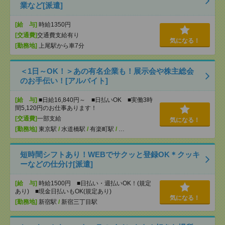
業など[派遣]
[給 与]
時給1350円
[交通費]
交通費支給有り
気になる！
[勤務地]
上尾駅から車7分
＜1日～OK！＞あの有名企業も！展示会や株主総会
のお手伝い！[アルバイト]
[給 与]
■日給16,840円～ ■日払いOK ■実働3時
間5,120円のお仕事あります！
[交通費]
一部支給
気になる！
[勤務地]
東京駅
/
水道橋駅
/
有楽町駅
/
…
短時間シフトあり！WEBでサクッと登録OK＊クッキ
ーなどの仕分け[派遣]
[給 与]
時給1500円 ■日払い・週払いOK！(規定
あり) ■現金日払いもOK(規定あり)
気になる！
[勤務地]
新宿駅
/
新宿三丁目駅