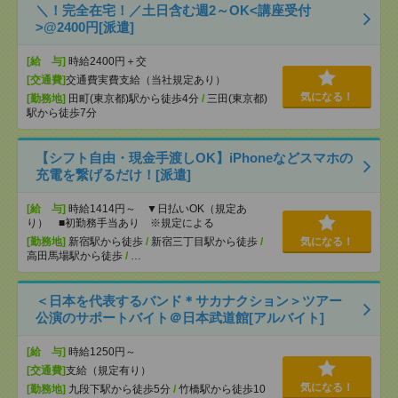
＼！完全在宅！／土日含む週2～OK<講座受付
>@2400円[派遣]
[給 与]
時給2400円＋交
[交通費]
交通費実費支給（当社規定あり）
気になる！
[勤務地]
田町(東京都)駅から徒歩4分
/
三田(東京都)
駅から徒歩7分
【シフト自由・現金手渡しOK】iPhoneなどスマホの
充電を繋げるだけ！[派遣]
[給 与]
時給1414円～ ▼日払いOK（規定あ
り） ■初勤務手当あり ※規定による
[勤務地]
新宿駅から徒歩
/
新宿三丁目駅から徒歩
/
気になる！
高田馬場駅から徒歩
/
…
＜日本を代表するバンド＊サカナクション＞ツアー
公演のサポートバイト＠日本武道館[アルバイト]
[給 与]
時給1250円～
[交通費]
支給（規定有り）
気になる！
[勤務地]
九段下駅から徒歩5分
/
竹橋駅から徒歩10