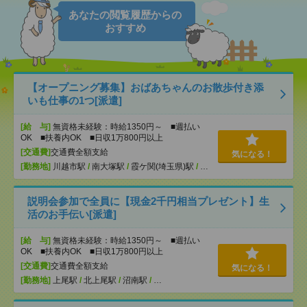
あなたの閲覧履歴からの
おすすめ
【オープニング募集】おばあちゃんのお散歩付き添
いも仕事の1つ[派遣]
[給 与]
無資格未経験：時給1350円～ ■週払い
OK ■扶養内OK ■日収1万800円以上
[交通費]
交通費全額支給
気になる！
[勤務地]
川越市駅
/
南大塚駅
/
霞ケ関(埼玉県)駅
/
…
説明会参加で全員に【現金2千円相当プレゼント】生
活のお手伝い[派遣]
[給 与]
無資格未経験：時給1350円～ ■週払い
OK ■扶養内OK ■日収1万800円以上
[交通費]
交通費全額支給
気になる！
[勤務地]
上尾駅
/
北上尾駅
/
沼南駅
/
…