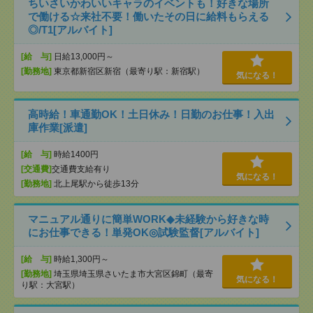
ちいさいかわいいキャラのイベントも！好きな場所
で働ける☆来社不要！働いたその日に給料もらえる
◎/T1[アルバイト]
[給 与]
日給13,000円～
[勤務地]
東京都新宿区新宿（最寄り駅：新宿駅）
気になる！
高時給！車通勤OK！土日休み！日勤のお仕事！入出
庫作業[派遣]
[給 与]
時給1400円
[交通費]
交通費支給有り
気になる！
[勤務地]
北上尾駅から徒歩13分
マニュアル通りに簡単WORK◆未経験から好きな時
にお仕事できる！単発OK◎試験監督[アルバイト]
[給 与]
時給1,300円～
[勤務地]
埼玉県埼玉県さいたま市大宮区錦町（最寄
気になる！
り駅：大宮駅）