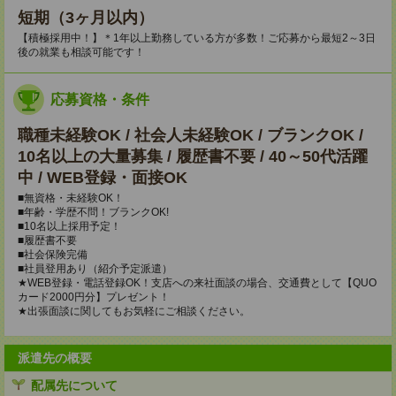
短期（3ヶ月以内）
【積極採用中！】＊1年以上勤務している方が多数！ご応募から最短2～3日
後の就業も相談可能です！
応募資格・条件
職種未経験OK / 社会人未経験OK / ブランクOK /
10名以上の大量募集 / 履歴書不要 / 40～50代活躍
中 / WEB登録・面接OK
■無資格・未経験OK！
■年齢・学歴不問！ブランクOK!
■10名以上採用予定！
■履歴書不要
■社会保険完備
■社員登用あり（紹介予定派遣）
★WEB登録・電話登録OK！支店への来社面談の場合、交通費として【QUO
カード2000円分】プレゼント！
★出張面談に関してもお気軽にご相談ください。
派遣先の概要
配属先について