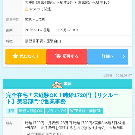
大手町(東京都)駅から徒歩1分
/
東京駅から徒歩10分
マスコミ関連
9:30～17:30
勤務時間
2026/9/1～長期 ※9月～OK！
期間
履歴書不要
/
服装自由
特徴
気になる！
応募する
詳細へ
掲載日：2026.08.07
未読
完全在宅＊未経験OK！時給1720円【リクルー
ト】美容部門で営業事務
派遣
職種未経験OK
ブランクOK
WEB登録・面接OK
時給1720円 月収例 28万円 時給1720円×実働8h×週5日×4週
給与
+残業5h ※月収例を保証するものではありません。※給与即受
取りサービス利用可（利用条件有）
交通費別途支給あり