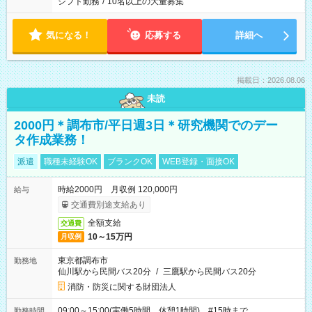
シフト勤務
/
10名以上の大量募集
気になる！
応募する
詳細へ
掲載日：2026.08.06
未読
2000円＊調布市/平日週3日＊研究機関でのデー
タ作成業務！
派遣
職種未経験OK
ブランクOK
WEB登録・面接OK
時給2000円 月収例 120,000円
給与
交通費別途支給あり
全額支給
交通費
10～15万円
月収例
東京都調布市
勤務地
仙川駅から民間バス20分
/
三鷹駅から民間バス20分
消防・防災に関する財団法人
09:00～15:00(実働5時間 休憩1時間) #15時まで
勤務時間