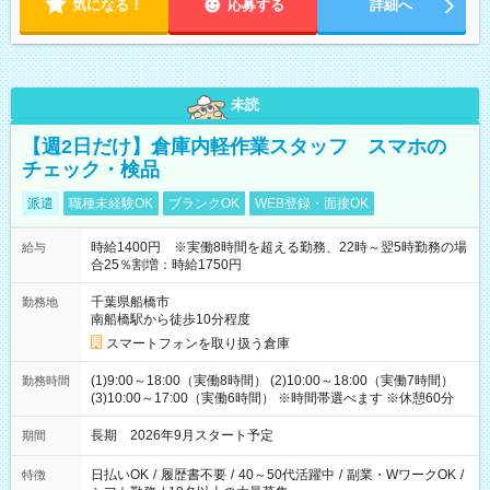
気になる！
応募する
詳細へ
未読
【週2日だけ】倉庫内軽作業スタッフ スマホの
チェック・検品
派遣
職種未経験OK
ブランクOK
WEB登録・面接OK
時給1400円 ※実働8時間を超える勤務、22時～翌5時勤務の場
給与
合25％割増：時給1750円
千葉県船橋市
勤務地
南船橋駅から徒歩10分程度
スマートフォンを取り扱う倉庫
(1)9:00～18:00（実働8時間） (2)10:00～18:00（実働7時間）
勤務時間
(3)10:00～17:00（実働6時間） ※時間帯選べます ※休憩60分
長期 2026年9月スタート予定
期間
日払いOK
/
履歴書不要
/
40～50代活躍中
/
副業・WワークOK
/
特徴