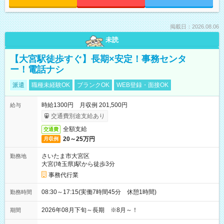
掲載日：2026.08.06
未読
【大宮駅徒歩すぐ】長期×安定！事務センタ
ー！電話ナシ
派遣
職種未経験OK
ブランクOK
WEB登録・面接OK
時給1300円 月収例 201,500円
給与
交通費別途支給あり
全額支給
交通費
20～25万円
月収例
さいたま市大宮区
勤務地
大宮(埼玉県)駅から徒歩3分
事務代行業
08:30～17:15(実働7時間45分 休憩1時間)
勤務時間
2026年08月下旬～長期 ※8月～！
期間