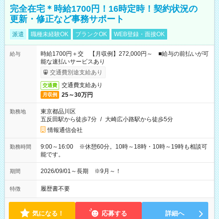
完全在宅＊時給1700円！16時定時！契約状況の
更新・修正など事務サポート
派遣
職種未経験OK
ブランクOK
WEB登録・面接OK
時給1700円＋交 【月収例】272,000円～ ■給与の前払いが可
給与
能な速払いサービスあり
交通費別途支給あり
交通費支給あり
交通費
25～30万円
月収例
東京都品川区
勤務地
五反田駅から徒歩7分
/
大崎広小路駅から徒歩5分
情報通信会社
9:00～16:00 ※休憩60分。10時～18時・10時～19時も相談可
勤務時間
能です。
2026/09/01～長期 ※9月～！
期間
履歴書不要
特徴
気になる！
応募する
詳細へ