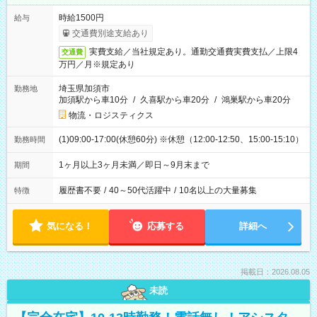
時給1500円
給与
交通費別途支給あり
実費支給／当社規定あり。通勤交通費実費支払／上限4
交通費
万円／月※規定あり
埼玉県加須市
勤務地
加須駅から車10分
/
久喜駅から車20分
/
鴻巣駅から車20分
物流・ロジスティクス
(1)09:00-17:00(休憩60分) ※休憩（12:00-12:50、15:00-15:10）
勤務時間
1ヶ月以上3ヶ月未満／即日～9月末まで
期間
履歴書不要
/
40～50代活躍中
/
10名以上の大量募集
特徴
気になる！
応募する
詳細へ
掲載日：2026.08.05
未読