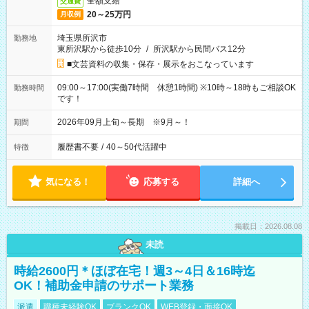
全額支給
交通費
20～25万円
月収例
埼玉県所沢市
勤務地
東所沢駅から徒歩10分
/
所沢駅から民間バス12分
■文芸資料の収集・保存・展示をおこなっています
09:00～17:00(実働7時間 休憩1時間) ※10時～18時もご相談OK
勤務時間
です！
2026年09月上旬～長期 ※9月～！
期間
履歴書不要
/
40～50代活躍中
特徴
気になる！
応募する
詳細へ
掲載日：2026.08.08
未読
時給2600円＊ほぼ在宅！週3～4日＆16時迄
OK！補助金申請のサポート業務
派遣
職種未経験OK
ブランクOK
WEB登録・面接OK