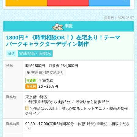
掲載日：2026.08.07
未読
1800円＊《時間相談OK！》在宅あり！テーマ
パークキャラクターデザイン制作
派遣
WEB登録・面接OK
時給1800円 月収例 234,000円
給与
交通費別途支給あり
全額支給
交通費
20～25万円
月収例
東京都中野区
勤務地
中野(東京都)駅から徒歩5分
/
沼袋駅から徒歩16分
＼作品は500以上！誰もが知る大ヒットアニメ・映画の制作
会社+*／
09:30～17:00(実働6時間30分 休憩1時間) ※時短ご相談くださ
勤務時間
い！