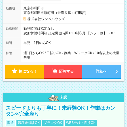
ンビニATMから 日払い分を引き落とせます！ 【試用期間】試
用期間なし
東京都町田市
勤務地
東京都町田市原町田（最寄り駅：町田駅）
株式会社ワンベルウッズ
勤務時間は指定なし
勤務時間
変形労働時間制 想定労働時間160時間/月 【シフト例】 ・8：00
～21：00
単発・1日のみOK
期間
週1日からOK / 日払いOK / 副業・WワークOK / 10名以上の大量
特徴
募集
気になる！
応募する
詳細へ
未読
スピードよりも丁寧に！未経験OK！作業はカン
タン×完全座り
派遣
職種未経験OK
ブランクOK
WEB登録・面接OK