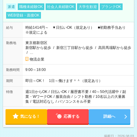
派遣
職種未経験OK
社会人未経験OK
大学生歓迎
ブランクOK
WEB登録・面接OK
時給1414円～ ▼日払いOK（規定あり） ■初勤務手当あり
給与
※規定による
東京都新宿区
勤務地
新宿駅から徒歩
/
新宿三丁目駅から徒歩
/
高田馬場駅から徒歩
/
…
物流企業
9:00～18:00
勤務時間
即日～OK！ 1日～働けます＾＾（規定あり）
期間
週1日からOK
/
日払いOK
/
履歴書不要
/
40～50代活躍中
/
副
特徴
業・WワークOK
/
服装自由
/
シフト勤務
/
10名以上の大量募
集
/
電話対応なし
/
パソコンスキル不要
気になる！
応募する
詳細へ
掲載日：2026.08.03