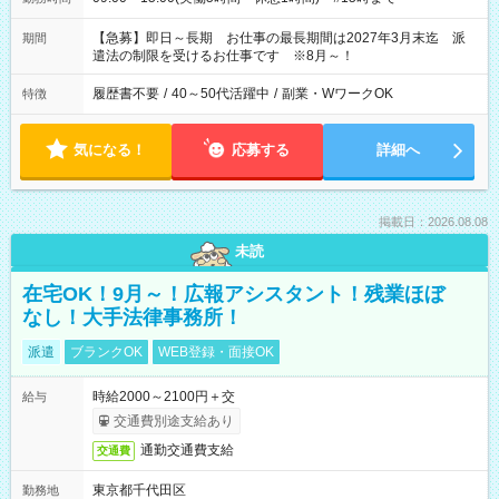
【急募】即日～長期 お仕事の最長期間は2027年3月末迄 派
期間
遣法の制限を受けるお仕事です ※8月～！
履歴書不要
/
40～50代活躍中
/
副業・WワークOK
特徴
気になる！
応募する
詳細へ
掲載日：2026.08.08
未読
在宅OK！9月～！広報アシスタント！残業ほぼ
なし！大手法律事務所！
派遣
ブランクOK
WEB登録・面接OK
時給2000～2100円＋交
給与
交通費別途支給あり
通勤交通費支給
交通費
東京都千代田区
勤務地