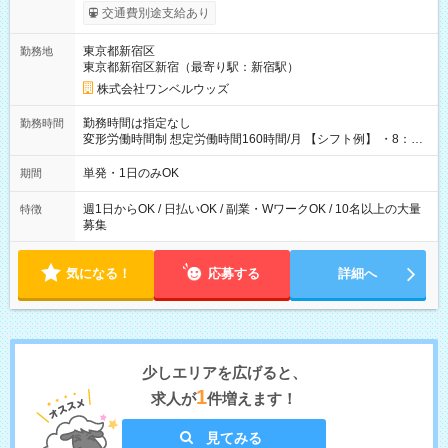
いOK！（規定あり） ┗働いたその日に現金GET♪ お仕事後はコ
交通費別途支給あり
ンビニATMから 日払い分を引き落とせます！ 【試用期間】試
用期間なし
東京都新宿区
勤務地
東京都新宿区新宿（最寄り駅：新宿駅）
株式会社ワンベルウッズ
勤務時間は指定なし
勤務時間
変形労働時間制 想定労働時間160時間/月 【シフト例】 ・8：00
～21：00
単発・1日のみOK
期間
週1日からOK / 日払いOK / 副業・WワークOK / 10名以上の大量
特徴
募集
気になる！
応募する
詳細へ
少しエリアを広げると、
1
求人が
件増えます！
見てみる