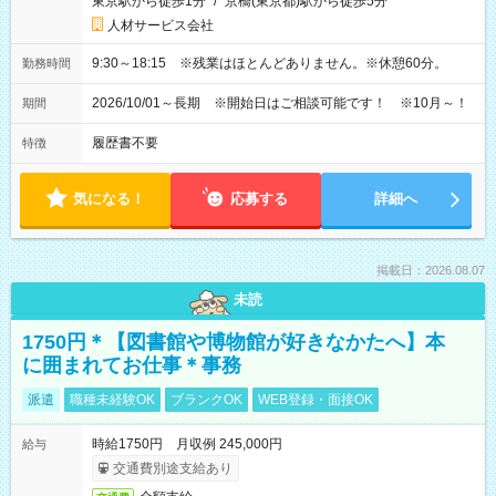
東京駅から徒歩1分
/
京橋(東京都)駅から徒歩5分
人材サービス会社
9:30～18:15 ※残業はほとんどありません。※休憩60分。
勤務時間
2026/10/01～長期 ※開始日はご相談可能です！ ※10月～！
期間
履歴書不要
特徴
気になる！
応募する
詳細へ
掲載日：2026.08.07
未読
1750円＊【図書館や博物館が好きなかたへ】本
に囲まれてお仕事＊事務
派遣
職種未経験OK
ブランクOK
WEB登録・面接OK
時給1750円 月収例 245,000円
給与
交通費別途支給あり