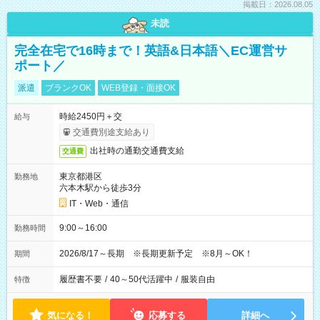
掲載日：2026.08.05
未読
完全在宅で16時まで！英語&日本語＼EC運営サ
ポート／
派遣
ブランクOK
WEB登録・面接OK
時給2450円＋交
給与
交通費別途支給あり
出社時の通勤交通費支給
交通費
東京都港区
勤務地
六本木駅から徒歩3分
IT・Web・通信
9:00～16:00
勤務時間
2026/8/17～長期 ※長期更新予定 ※8月～OK！
期間
履歴書不要
/
40～50代活躍中
/
服装自由
特徴
気になる！
応募する
詳細へ