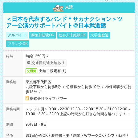
未読
＜日本を代表するバンド＊サカナクション＞ツ
アー公演のサポートバイト＠日本武道館
アルバイト
職種未経験OK
社会人未経験OK
大学生歓迎
ブランクOK
時給1250円～
給与
交通費別途支給あり
支給（規定有り）
交通費
東京都千代田区
勤務地
九段下駅から徒歩5分
/
竹橋駅から徒歩10分
/
神保町駅から徒
歩15分
/
…
株式会社ライブパワー
＜シフト例＞ 9:00～22:30 12:30～22:00 15:30～21:00 12:30～
勤務時間
19:00 12:30～22:00 上記の時間から好きな時間を選べます！ ※
時間は変更となる可能性があります
9月8日・9日
期間
週1日からOK
/
履歴書不要
/
副業・WワークOK
/
シフト勤務
/
特徴