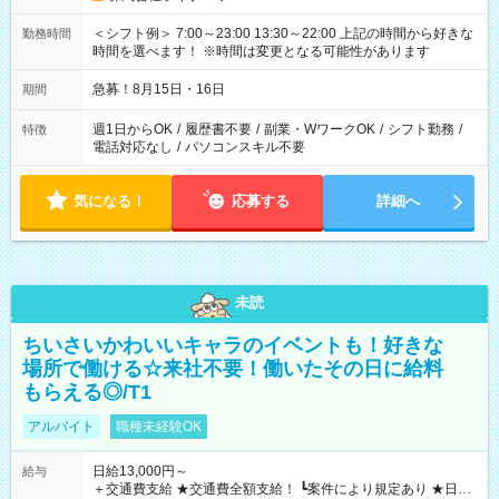
＜シフト例＞ 7:00～23:00 13:30～22:00 上記の時間から好きな
勤務時間
時間を選べます！ ※時間は変更となる可能性があります
急募！8月15日・16日
期間
週1日からOK
/
履歴書不要
/
副業・WワークOK
/
シフト勤務
/
特徴
電話対応なし
/
パソコンスキル不要
気になる！
応募する
詳細へ
未読
ちいさいかわいいキャラのイベントも！好きな
場所で働ける☆来社不要！働いたその日に給料
もらえる◎/T1
アルバイト
職種未経験OK
日給13,000円～
給与
＋交通費支給 ★交通費全額支給！ ┗案件により規定あり ★日払