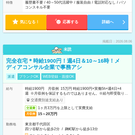
履歴書不要
/
40～50代活躍中
/
服装自由
/
電話対応なし
/
パソ
特徴
コンスキル不要
気になる！
応募する
詳細へ
掲載日：2026.08.06
未読
完全在宅＊時給1900円！週4日＆10～16時！メ
ディアコンサル企業で事務アシ
派遣
ブランクOK
WEB登録・面接OK
時給1900円 月収例 15万円 時給1900円×実働5h×週4日×4
給与
週 ※月収例を保証するものではありません。※給与即受取りサ
ービス利用可（利用条件有）
交通費別途支給あり
1ヶ月3万円を上限として実費支給
交通費
15～20万円
月収例
東京都千代田区
勤務地
四ツ谷駅から徒歩2分
/
麹町駅から徒歩13分