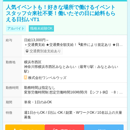
人気イベントも！好きな場所で働けるイベント
スタッフ☆来社不要！働いたその日に給料もら
える日払い/T1
アルバイト
職種未経験OK
日給13,000円～
給与
＋交通費支給 ★交通費全額支給！ ┗案件により規定あり ★日払
いOK！（規定あり） ┗働いたその日に現金GET♪ お仕事後はコ
交通費別途支給あり
ンビニATMから 日払い分を引き落とせます！ 【試用期間】試
用期間なし
横浜市西区
勤務地
神奈川県横浜市西区みなとみらい（最寄り駅：みなとみらい
駅）
株式会社ワンベルウッズ
勤務時間は指定なし
勤務時間
変形労働時間制 想定労働時間160時間/月 【シフト例】 ・8：00
～21：00
単発・1日のみOK
期間
週1日からOK / 日払いOK / 副業・WワークOK / 10名以上の大量
特徴
募集