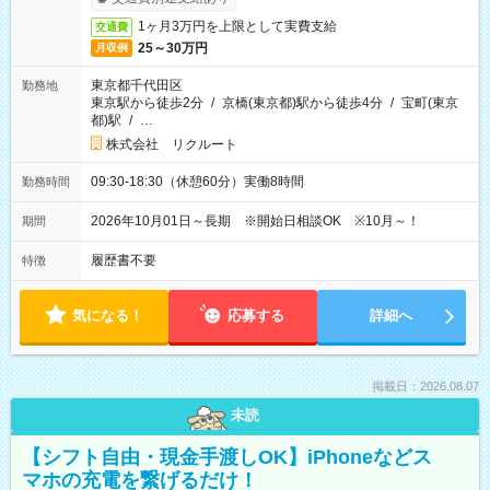
1ヶ月3万円を上限として実費支給
交通費
25～30万円
月収例
東京都千代田区
勤務地
東京駅から徒歩2分
/
京橋(東京都)駅から徒歩4分
/
宝町(東京
都)駅
/
…
株式会社 リクルート
09:30-18:30（休憩60分）実働8時間
勤務時間
2026年10月01日～長期 ※開始日相談OK ※10月～！
期間
履歴書不要
特徴
気になる！
応募する
詳細へ
掲載日：2026.08.07
未読
【シフト自由・現金手渡しOK】iPhoneなどス
マホの充電を繋げるだけ！