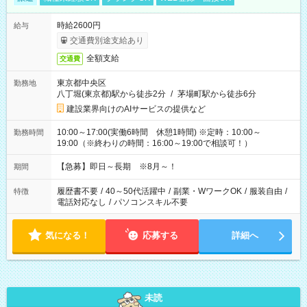
時給2600円
給与
交通費別途支給あり
全額支給
交通費
東京都中央区
勤務地
八丁堀(東京都)駅から徒歩2分
/
茅場町駅から徒歩6分
建設業界向けのAIサービスの提供など
10:00～17:00(実働6時間 休憩1時間) ※定時：10:00～
勤務時間
19:00（※終わりの時間：16:00～19:00で相談可！）
【急募】即日～長期 ※8月～！
期間
履歴書不要
/
40～50代活躍中
/
副業・WワークOK
/
服装自由
/
特徴
電話対応なし
/
パソコンスキル不要
気になる！
応募する
詳細へ
未読