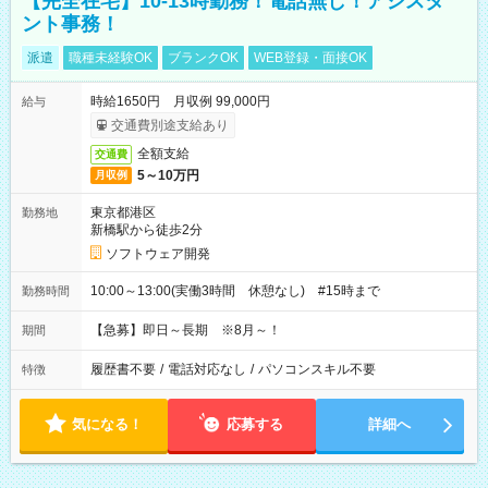
【完全在宅】10-13時勤務！電話無し！アシスタ
ント事務！
派遣
職種未経験OK
ブランクOK
WEB登録・面接OK
時給1650円 月収例 99,000円
給与
交通費別途支給あり
全額支給
交通費
5～10万円
月収例
東京都港区
勤務地
新橋駅から徒歩2分
ソフトウェア開発
10:00～13:00(実働3時間 休憩なし) #15時まで
勤務時間
【急募】即日～長期 ※8月～！
期間
履歴書不要
/
電話対応なし
/
パソコンスキル不要
特徴
気になる！
応募する
詳細へ