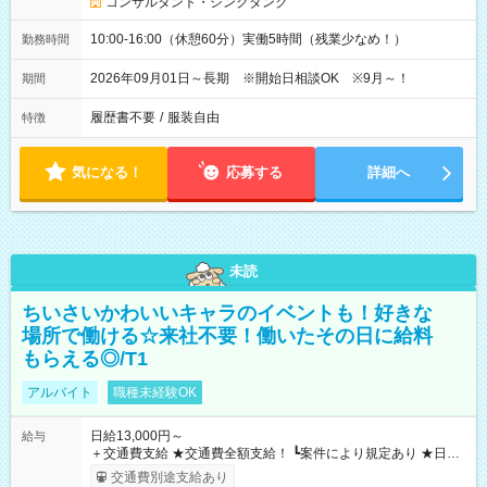
コンサルタント・シンクタンク
10:00-16:00（休憩60分）実働5時間（残業少なめ！）
勤務時間
2026年09月01日～長期 ※開始日相談OK ※9月～！
期間
履歴書不要
/
服装自由
特徴
気になる！
応募する
詳細へ
未読
ちいさいかわいいキャラのイベントも！好きな
場所で働ける☆来社不要！働いたその日に給料
もらえる◎/T1
アルバイト
職種未経験OK
日給13,000円～
給与
＋交通費支給 ★交通費全額支給！ ┗案件により規定あり ★日払
いOK！（規定あり） ┗働いたその日に現金GET♪ お仕事後はコ
交通費別途支給あり