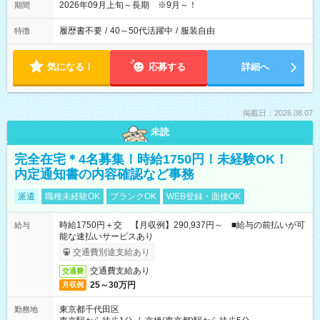
2026年09月上旬～長期 ※9月～！
期間
履歴書不要
/
40～50代活躍中
/
服装自由
特徴
気になる！
応募する
詳細へ
掲載日：2026.08.07
未読
完全在宅＊4名募集！時給1750円！未経験OK！
内定通知書の内容確認など事務
派遣
職種未経験OK
ブランクOK
WEB登録・面接OK
時給1750円＋交 【月収例】290,937円～ ■給与の前払いが可
給与
能な速払いサービスあり
交通費別途支給あり
交通費支給あり
交通費
25～30万円
月収例
東京都千代田区
勤務地