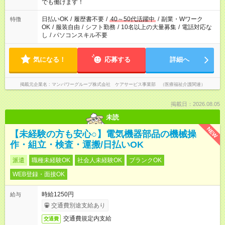
となります ※労働者派遣法（日雇い派遣の原則禁止）により、
でも働けます！
短時間・短期間の就業はご案内が難しい場合があります
日払いOK
/
履歴書不要
/
40～50代活躍中
/
副業・Wワーク
特徴
OK
/
服装自由
/
シフト勤務
/
10名以上の大量募集
/
電話対応な
し
/
パソコンスキル不要
気になる！
応募する
詳細へ
掲載元企業名
マンパワーグループ株式会社 ケアサービス事業部 （医療福祉介護関連）
掲載日：2026.08.05
未読
NEW
【未経験の方も安心○】電気機器部品の機械操
作・組立・検査・運搬/日払いOK
派遣
職種未経験OK
社会人未経験OK
ブランクOK
WEB登録・面接OK
時給1250円
給与
交通費別途支給あり
交通費規定内支給
交通費