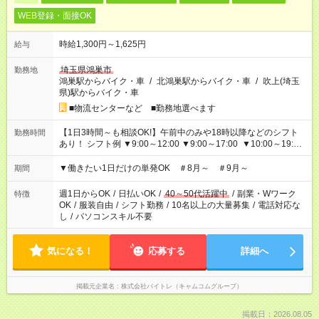
WEB登録・面接OK
時給1,300円～1,625円
給与
埼玉県鴻巣市
勤務地
鴻巣駅からバイク・車
/
北鴻巣駅からバイク・車
/
吹上(埼玉
県)駅からバイク・車
■物流センターなど ■勤務地選べます
【1日3時間～も相談OK!】午前中のみや18時以降などのシフト
勤務時間
あり！ シフト例 ▼9:00～12:00 ▼9:00～17:00 ▼10:00～19:00
▼18:00～21:00
▼働きたい1日だけの単発OK ＃8月～ ＃9月～
期間
週1日からOK
/
日払いOK
/
40～50代活躍中
/
副業・Wワーク
特徴
OK
/
服装自由
/
シフト勤務
/
10名以上の大量募集
/
電話対応な
し
/
パソコンスキル不要
気になる！
応募する
詳細へ
掲載元企業名
株式会社バイトレ（キャムコムグループ）
掲載日：2026.08.05