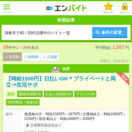
0
メニュー
気になる！
ログイン
検索結果
条件の変更
鴻巣市で40～50代活躍中のバイト一覧
39
1,567
件中
1
～
39
件表示
平均時給:
円
新着順
時給順
人気順
掲載日：2026.08.07
未読
NEW
【時給1500円】日払いOK＊プライベートと両
立⇒生活サポ
派遣
職種未経験OK
社会人未経験OK
ブランクOK
WEB登録・面接OK
無資格の方：時給1500円～1875円 / 介護福祉士：時給1800円～
給与
2250円 / 初任者以上：時給1600円～2000円
交通費別途支給あり