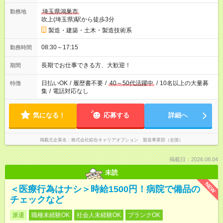
埼玉県鴻巣市
勤務地
吹上(埼玉県)駅から徒歩3分
製造・建築・土木・製造技術系
08:30～17:15
勤務時間
長期でお仕事できる方、大歓迎！
期間
日払いOK
/
履歴書不要
/
40～50代活躍中
/
10名以上の大量募
特徴
集
/
電話対応なし
気になる！
応募する
詳細へ
掲載元企業名
株式会社綜合キャリアオプション 製造事業部（全国）
掲載日：2026.08.04
未読
NEW
＜医療行為はナシ＞時給1500円！病院で備品の
チェックなど
派遣
職種未経験OK
社会人未経験OK
ブランクOK