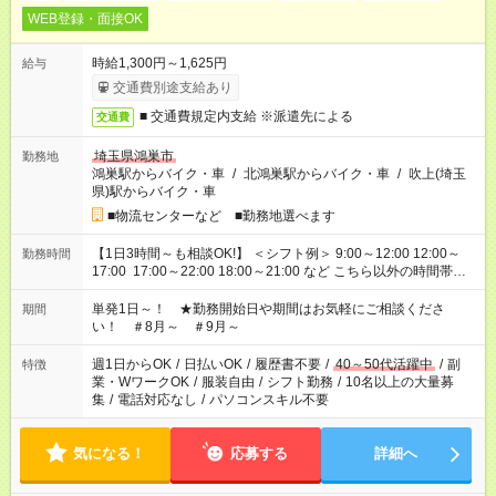
WEB登録・面接OK
時給1,300円～1,625円
給与
交通費別途支給あり
■ 交通費規定内支給 ※派遣先による
交通費
埼玉県鴻巣市
勤務地
鴻巣駅からバイク・車
/
北鴻巣駅からバイク・車
/
吹上(埼玉
県)駅からバイク・車
■物流センターなど ■勤務地選べます
【1日3時間～も相談OK!】 ＜シフト例＞ 9:00～12:00 12:00～
勤務時間
17:00 17:00～22:00 18:00～21:00 など こちら以外の時間帯も
お気軽にご相談ください！
単発1日～！ ★勤務開始日や期間はお気軽にご相談くださ
期間
い！ ＃8月～ ＃9月～
週1日からOK
/
日払いOK
/
履歴書不要
/
40～50代活躍中
/
副
特徴
業・WワークOK
/
服装自由
/
シフト勤務
/
10名以上の大量募
集
/
電話対応なし
/
パソコンスキル不要
気になる！
応募する
詳細へ