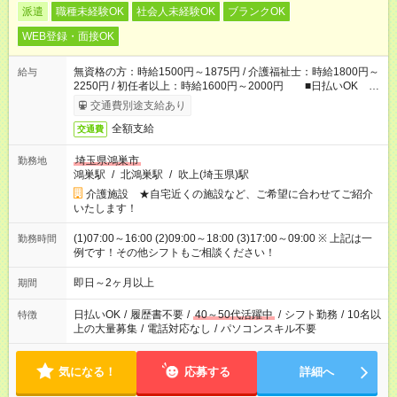
派遣
職種未経験OK
社会人未経験OK
ブランクOK
WEB登録・面接OK
無資格の方：時給1500円～1875円 / 介護福祉士：時給1800円～
給与
2250円 / 初任者以上：時給1600円～2000円 ■日払いOK ■
日収例：1万2000円（時給1500円×8h）
交通費別途支給あり
全額支給
交通費
埼玉県鴻巣市
勤務地
鴻巣駅
/
北鴻巣駅
/
吹上(埼玉県)駅
介護施設 ★自宅近くの施設など、ご希望に合わせてご紹介
いたします！
(1)07:00～16:00 (2)09:00～18:00 (3)17:00～09:00 ※ 上記は一
勤務時間
例です！その他シフトもご相談ください！
即日～2ヶ月以上
期間
日払いOK
/
履歴書不要
/
40～50代活躍中
/
シフト勤務
/
10名以
特徴
上の大量募集
/
電話対応なし
/
パソコンスキル不要
気になる！
応募する
詳細へ