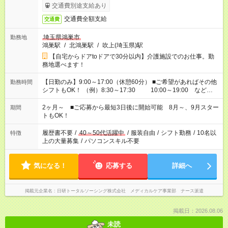
交通費別途支給あり
交通費全額支給
交通費
埼玉県鴻巣市
勤務地
鴻巣駅
/
北鴻巣駅
/
吹上(埼玉県)駅
【自宅からドアtoドアで30分以内】介護施設でのお仕事。勤
務地選べます！
【日勤のみ】9:00～17:00（休憩60分） ■ご希望があればその他
勤務時間
シフトもOK！ （例）8:30～17:30 10:00～19:00 など
「家族とお休みを合わせたい」 「できれば残業はしたくない」
など、あなたのご希望に沿ったお仕事をご紹介します！ ※Wワ
2ヶ月～ ■ご応募から最短3日後に開始可能 8月～、9月スター
期間
ーク希望の方へ 今ご覧のお仕事で希望する勤務時間と、もう1つ
トもOK！
のお仕事の勤務時間。 合計で週40時間を超える場合は応募でき
ません
履歴書不要
/
40～50代活躍中
/
服装自由
/
シフト勤務
/
10名以
特徴
上の大量募集
/
パソコンスキル不要
気になる！
応募する
詳細へ
掲載元企業名
日研トータルソーシング株式会社 メディカルケア事業部 ナース派遣
掲載日：2026.08.06
未読