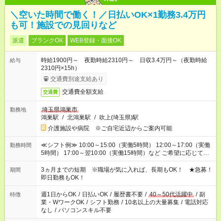
＼空いた時間で働く！／日払いOK×1勤務3.4万円
も可！施設での見回りなど
派遣
ブランクOK
WEB登録・面接OK
時給1900円～ 夜勤時給2310円～ 日収3.4万円～（夜勤時給
給与
2310円×15h）
交通費別途支給あり
交通費全額支給
交通費
埼玉県鴻巣市
勤務地
鴻巣駅
/
北鴻巣駅
/
吹上(埼玉県)駅
介護施設や病院 ※ご自宅近辺からご案内可能
≪シフト例≫ 10:00～15:00（実働5時間） 12:00～17:00（実働
勤務時間
5時間） 17:00～翌10:00（実働15時間）など ご希望に応じて、
働く時間は調整できます！ お気軽に担当へ相談ください！
3ヵ月までの短期 ※職場が気に入れば、長期もOK！ ★急募！
期間
即日勤務もOK！
週1日からOK
/
日払いOK
/
履歴書不要
/
40～50代活躍中
/
副
特徴
業・WワークOK
/
シフト勤務
/
10名以上の大量募集
/
電話対応
なし
/
パソコンスキル不要