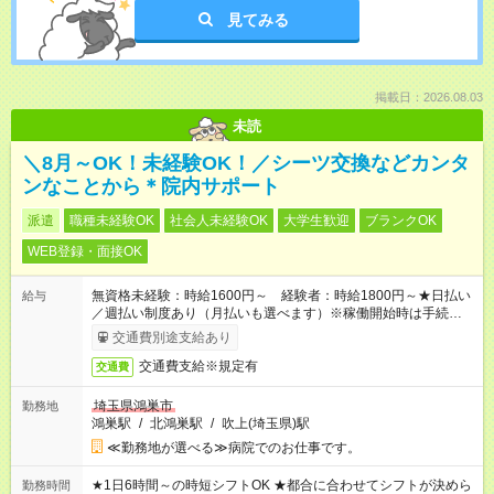
見てみる
掲載日：2026.08.03
未読
＼8月～OK！未経験OK！／シーツ交換などカンタ
ンなことから＊院内サポート
派遣
職種未経験OK
社会人未経験OK
大学生歓迎
ブランクOK
WEB登録・面接OK
無資格未経験：時給1600円～ 経験者：時給1800円～★日払い
給与
／週払い制度あり（月払いも選べます）※稼働開始時は手続き完
了次第のお支払いとなります。
交通費別途支給あり
交通費支給※規定有
交通費
埼玉県鴻巣市
勤務地
鴻巣駅
/
北鴻巣駅
/
吹上(埼玉県)駅
≪勤務地が選べる≫病院でのお仕事です。
★1日6時間～の時短シフトOK ★都合に合わせてシフトが決めら
勤務時間