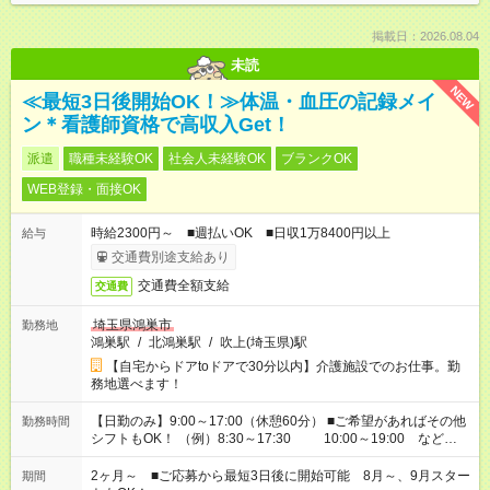
掲載日：2026.08.04
未読
NEW
≪最短3日後開始OK！≫体温・血圧の記録メイ
ン＊看護師資格で高収入Get！
派遣
職種未経験OK
社会人未経験OK
ブランクOK
WEB登録・面接OK
時給2300円～ ■週払いOK ■日収1万8400円以上
給与
交通費別途支給あり
交通費全額支給
交通費
埼玉県鴻巣市
勤務地
鴻巣駅
/
北鴻巣駅
/
吹上(埼玉県)駅
【自宅からドアtoドアで30分以内】介護施設でのお仕事。勤
務地選べます！
【日勤のみ】9:00～17:00（休憩60分） ■ご希望があればその他
勤務時間
シフトもOK！ （例）8:30～17:30 10:00～19:00 など
「家族とお休みを合わせたい」 「できれば残業はしたくない」
など、あなたのご希望に沿ったお仕事をご紹介します！ ※Wワ
2ヶ月～ ■ご応募から最短3日後に開始可能 8月～、9月スター
期間