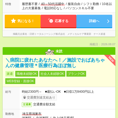
間を超える場合は応募できません
履歴書不要
/
40～50代活躍中
/
服装自由
/
シフト勤務
/
10名以
特徴
上の大量募集
/
電話対応なし
/
パソコンスキル不要
気になる！
応募する
詳細へ
掲載元企業名
日研トータルソーシング株式会社 メディカルケア事業部 ナース派遣
掲載日：2026.08.07
未読
NEW
＼病院に疲れたあなたへ！／施設でおばあちゃ
んの健康管理＊医療行為ほぼ無し
派遣
職種未経験OK
社会人未経験OK
ブランクOK
WEB登録・面接OK
時給2300円～ ■週払いOK ■日収1万8400円以上
給与
交通費別途支給あり
交通費全額支給
交通費
埼玉県鴻巣市
勤務地