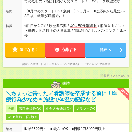
での最初のうちは日勤からのスタート！ ※Wワーク希望の方へ
今ご覧のお仕事で希望する勤務時間と、もう1つのお仕事の勤務
時間。 合計で週40時間を超える場合は応募できません。
【8月中のスタートOK！急募！】2カ月～ ■ご応募から最短2～
期間
3日後に就業が可能です！
週1日からOK
/
履歴書不要
/
40～50代活躍中
/
服装自由
/
シフ
特徴
ト勤務
/
10名以上の大量募集
/
電話対応なし
/
パソコンスキル不
要
気になる！
応募する
詳細へ
掲載元企業名
日研トータルソーシング株式会社 メディカルケア事業部
掲載日：2026.08.06
未読
NEW
＼ちょっと待った／看護師を卒業する前に！医
療行為少なめ＊施設で体温の記録など
派遣
職種未経験OK
社会人未経験OK
ブランクOK
WEB登録・面接OK
時給2300円～ ■週払いOK ■日収1万8400円以上
給与