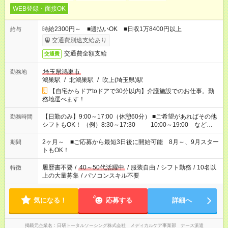
WEB登録・面接OK
時給2300円～ ■週払いOK ■日収1万8400円以上
給与
交通費別途支給あり
交通費全額支給
交通費
埼玉県鴻巣市
勤務地
鴻巣駅
/
北鴻巣駅
/
吹上(埼玉県)駅
【自宅からドアtoドアで30分以内】介護施設でのお仕事。勤
務地選べます！
【日勤のみ】9:00～17:00（休憩60分） ■ご希望があればその他
勤務時間
シフトもOK！ （例）8:30～17:30 10:00～19:00 など
「家族とお休みを合わせたい」 「できれば残業はしたくない」
など、あなたのご希望に沿ったお仕事をご紹介します！ ※Wワ
2ヶ月～ ■ご応募から最短3日後に開始可能 8月～、9月スター
期間
ーク希望の方へ 今ご覧のお仕事で希望する勤務時間と、もう1つ
トもOK！
のお仕事の勤務時間。 合計で週40時間を超える場合は応募でき
ません
履歴書不要
/
40～50代活躍中
/
服装自由
/
シフト勤務
/
10名以
特徴
上の大量募集
/
パソコンスキル不要
気になる！
応募する
詳細へ
掲載元企業名
日研トータルソーシング株式会社 メディカルケア事業部 ナース派遣