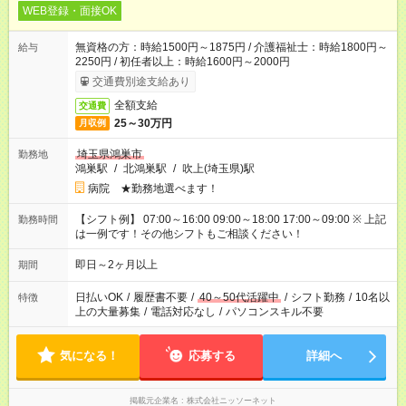
WEB登録・面接OK
無資格の方：時給1500円～1875円 / 介護福祉士：時給1800円～
給与
2250円 / 初任者以上：時給1600円～2000円
交通費別途支給あり
全額支給
交通費
25～30万円
月収例
埼玉県鴻巣市
勤務地
鴻巣駅
/
北鴻巣駅
/
吹上(埼玉県)駅
病院 ★勤務地選べます！
【シフト例】 07:00～16:00 09:00～18:00 17:00～09:00 ※ 上記
勤務時間
は一例です！その他シフトもご相談ください！
即日～2ヶ月以上
期間
日払いOK
/
履歴書不要
/
40～50代活躍中
/
シフト勤務
/
10名以
特徴
上の大量募集
/
電話対応なし
/
パソコンスキル不要
気になる！
応募する
詳細へ
掲載元企業名
株式会社ニッソーネット