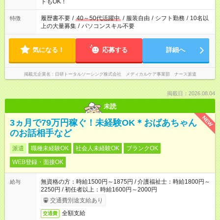
ーク希望の方へ 今ご覧のお仕事で希望する勤務時間と、もう1つ
トもOK！
のお仕事の勤務時間。 合計で週40時間を超える場合は応募でき
ません
履歴書不要
/
40～50代活躍中
/
服装自由
/
シフト勤務
/
10名以
特徴
上の大量募集
/
パソコンスキル不要
気になる！
応募する
詳細へ
掲載元企業名
日研トータルソーシング株式会社 メディカルケア事業部 ナース派遣
掲載日：2026.08.04
未読
NEW
3ヵ月で79万円稼ぐ！未経験OK＊おばあちゃん
のお話相手など
派遣
職種未経験OK
社会人未経験OK
ブランクOK
WEB登録・面接OK
無資格の方：時給1500円～1875円 / 介護福祉士：時給1800円～
給与
2250円 / 初任者以上：時給1600円～2000円
交通費別途支給あり
全額支給
交通費