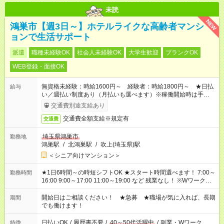
未読
NEW
鴻巣市【週3日～】ホテルライクな高齢者マンシ
ョンで生活サポート
派遣
職種未経験OK
社会人未経験OK
大学生歓迎
ブランクOK
WEB登録・面接OK
無資格未経験：時給1600円～ 経験者：時給1800円～ ★日払
給与
い／週払い制度あり（月払いも選べます）※稼働開始時は手続き
完了次第のお支払いとなります。
交通費別途支給あり
交通費全額支給※規定有
交通費
埼玉県鴻巣市
勤務地
鴻巣駅
/
北鴻巣駅
/
吹上(埼玉県)駅
＜シニア向けマンション＞
★1日6時間～の時短シフトOK ★スタート時間選べます！ 7:00～
勤務時間
16:00 9:00～17:00 11:00～19:00 など 残業なし！ ※Wワークの
場合、他のお仕事と合わせ週40時間超の就業はご案内できませ
ん ※法令に基づき、週20時間以上勤務は社会保険への加入対象
開始日はご相談ください！ ★急募 ★職場が気に入れば、長期
期間
となります ※労働者派遣法（日雇い派遣の原則禁止）により、
でも働けます！
短時間・短期間の就業はご案内が難しい場合があります
日払いOK
/
履歴書不要
/
40～50代活躍中
/
副業・Wワーク
特徴