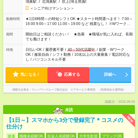
鴻巣駅
/
北鴻巣駅
/
吹上(埼玉県)駅
＜シニア向けマンション＞
★1日6時間～の時短シフトOK ★スタート時間選べます！ 7:00～
勤務時間
16:00 9:00～17:00 11:00～19:00 など 残業なし！ ※Wワークの
場合、他のお仕事と合わせ週40時間超の就業はご案内できませ
ん ※法令に基づき、週20時間以上勤務は社会保険への加入対象
開始日はご相談ください！ ★急募 ★職場が気に入れば、長期
期間
となります ※労働者派遣法（日雇い派遣の原則禁止）により、
でも働けます！
短時間・短期間の就業はご案内が難しい場合があります
日払いOK
/
履歴書不要
/
40～50代活躍中
/
副業・Wワーク
特徴
OK
/
服装自由
/
シフト勤務
/
10名以上の大量募集
/
電話対応な
し
/
パソコンスキル不要
気になる！
応募する
詳細へ
掲載元企業名
マンパワーグループ株式会社 ケアサービス事業部 （医療福祉介護関連）
掲載日：2026.08.05
未読
NEW
【1日～】スマホから3分で登録完了＊コスメの
仕分け
派遣
職種未経験OK
社会人未経験OK
大学生歓迎
ブランクOK