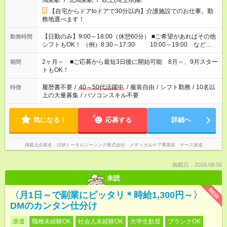
鴻巣駅
/
北鴻巣駅
/
吹上(埼玉県)駅
【自宅からドアtoドアで30分以内】介護施設でのお仕事。勤
務地選べます！
【日勤のみ】9:00～18:00（休憩60分） ■ご希望があればその他
勤務時間
シフトもOK！ （例）8:30～17:30 10:00～19:00 など
「家族とお休みを合わせたい」 「できれば残業はしたくない」
など、あなたのご希望に沿ったお仕事をご紹介します！ ※Wワ
2ヶ月～ ■ご応募から最短3日後に開始可能 8月～、9月スター
期間
ーク希望の方へ 今ご覧のお仕事で希望する勤務時間と、もう1つ
トもOK！
のお仕事の勤務時間。 合計で週40時間を超える場合は応募でき
ません
履歴書不要
/
40～50代活躍中
/
服装自由
/
シフト勤務
/
10名以
特徴
上の大量募集
/
パソコンスキル不要
気になる！
応募する
詳細へ
掲載元企業名
日研トータルソーシング株式会社 メディカルケア事業部 ナース派遣
掲載日：2026.08.06
未読
NEW
〈月1日～で副業にピッタリ＊時給1,300円～〉
DMのカンタン仕分け
派遣
職種未経験OK
社会人未経験OK
大学生歓迎
ブランクOK