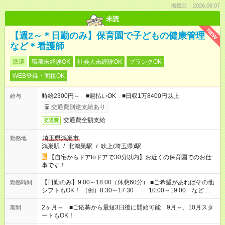
掲載日：2026.08.07
未読
NEW
【週2～＊日勤のみ】保育園で子どもの健康管理
など＊看護師
派遣
職種未経験OK
社会人未経験OK
ブランクOK
WEB登録・面接OK
時給2300円～ ■週払いOK ■日収1万8400円以上
給与
交通費別途支給あり
交通費全額支給
交通費
埼玉県鴻巣市
勤務地
鴻巣駅
/
北鴻巣駅
/
吹上(埼玉県)駅
【自宅からドアtoドアで30分以内】お近くの保育園でのお仕
事です！
【日勤のみ】9:00～18:00（休憩60分） ■ご希望があればその他
勤務時間
シフトもOK！ （例）8:30～17:30 10:00～19:00 など
「家族とお休みを合わせたい」 「余裕を持って夕飯の準備がし
たい」 「できれば残業はしたくない」 など、ご希望があれば教
2ヶ月～ ■ご応募から最短3日後に開始可能 9月～、10月スタ
期間
えてくださいね。 ※Wワーク希望の方へ 今ご覧のお仕事で希望
ートもOK！
する勤務時間と、もう1つのお仕事の勤務時間。 合計で週40時