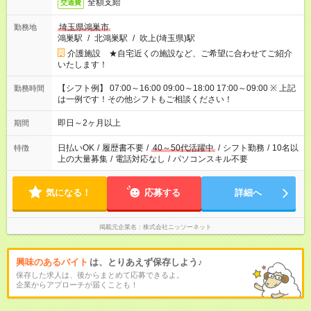
全額支給
交通費
埼玉県鴻巣市
勤務地
鴻巣駅
/
北鴻巣駅
/
吹上(埼玉県)駅
介護施設 ★自宅近くの施設など、ご希望に合わせてご紹介
いたします！
【シフト例】 07:00～16:00 09:00～18:00 17:00～09:00 ※ 上記
勤務時間
は一例です！その他シフトもご相談ください！
即日～2ヶ月以上
期間
日払いOK
/
履歴書不要
/
40～50代活躍中
/
シフト勤務
/
10名以
特徴
上の大量募集
/
電話対応なし
/
パソコンスキル不要
気になる！
応募する
詳細へ
掲載元企業名
株式会社ニッソーネット
興味のあるバイト
は、とりあえず保存しよう♪
保存した求人は、後からまとめて応募できるよ。
企業からアプローチが届くことも！