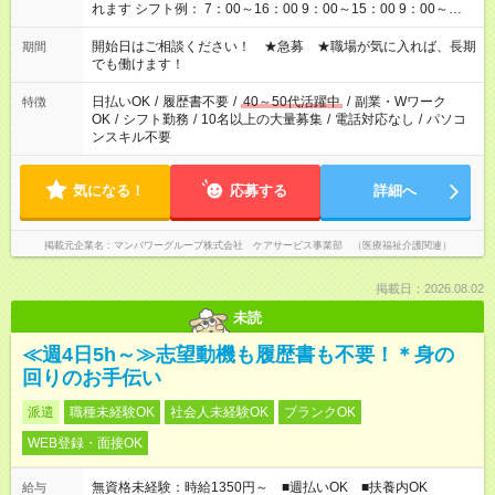
れます シフト例： 7：00～16：00 9：00～15：00 9：00～
18：00 11：00～20：00 など ※Wワークの場合、他のお仕事と
合わせ週40時間超の就業はご案内できません ※法令に基づき、
開始日はご相談ください！ ★急募 ★職場が気に入れば、長期
期間
週20時間以上勤務は社会保険への加入対象となります ※労働者
でも働けます！
派遣法（日雇い派遣の原則禁止）により、短時間・短期間の就
業はご案内が難しい場合があります
日払いOK
/
履歴書不要
/
40～50代活躍中
/
副業・Wワーク
特徴
OK
/
シフト勤務
/
10名以上の大量募集
/
電話対応なし
/
パソコ
ンスキル不要
気になる！
応募する
詳細へ
掲載元企業名
マンパワーグループ株式会社 ケアサービス事業部 （医療福祉介護関連）
掲載日：2026.08.02
未読
≪週4日5h～≫志望動機も履歴書も不要！＊身の
回りのお手伝い
派遣
職種未経験OK
社会人未経験OK
ブランクOK
WEB登録・面接OK
無資格未経験：時給1350円～ ■週払いOK ■扶養内OK
給与