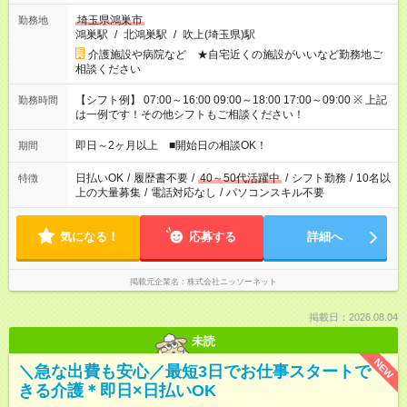
埼玉県鴻巣市
勤務地
鴻巣駅
/
北鴻巣駅
/
吹上(埼玉県)駅
介護施設や病院など ★自宅近くの施設がいいなど勤務地ご
相談ください
【シフト例】 07:00～16:00 09:00～18:00 17:00～09:00 ※ 上記
勤務時間
は一例です！その他シフトもご相談ください！
即日～2ヶ月以上 ■開始日の相談OK！
期間
日払いOK
/
履歴書不要
/
40～50代活躍中
/
シフト勤務
/
10名以
特徴
上の大量募集
/
電話対応なし
/
パソコンスキル不要
気になる！
応募する
詳細へ
掲載元企業名
株式会社ニッソーネット
掲載日：2026.08.04
未読
NEW
＼急な出費も安心／最短3日でお仕事スタートで
きる介護＊即日×日払いOK