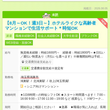
掲載日：2026.08.05
未読
NEW
【8月～OK！週3日～】ホテルライクな高齢者
マンションで生活サポート＊時短OK
派遣
職種未経験OK
社会人未経験OK
大学生歓迎
ブランクOK
WEB登録・面接OK
無資格未経験：時給1600円～ 経験者：時給1800円～★日払い
給与
／週払い制度あり（月払いも選べます）※稼働開始時は手続き完
了次第のお支払いとなります。
交通費別途支給あり
交通費全額支給※規定有
交通費
埼玉県鴻巣市
勤務地
鴻巣駅
/
北鴻巣駅
/
吹上(埼玉県)駅
＜シニア向けマンション＞
★1日6時間～の時短シフトOK ★スタート時間選べます！ 7:00～
勤務時間
16:00 9:00～17:00 11:00～19:00 など 残業なし！ ※Wワークの
場合、他のお仕事と合わせ週40時間超の就業はご案内できませ
ん ※法令に基づき、週20時間以上勤務は社会保険への加入対象
開始日はご相談ください！ ★急募 ★職場が気に入れば、長期
期間