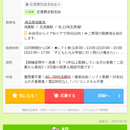
交通費別途支給あり
交通費全額支給
交通費
埼玉県鴻巣市
勤務地
鴻巣駅
/
北鴻巣駅
/
吹上(埼玉県)駅
≪自宅からドアtoドアで30分以内！≫ご希望の勤務地を紹介
します。
1日5時間からOK！ ■シフト例 (1)8:00～13:00 (2)10:00～15:00
勤務時間
(3)12:00～17:00 「子どもたちが学校に行く間だけ働きたい」
「余裕を持って夕飯の準備がしたい」 「午前中は働いて、午後
はプライベートの時間にしたい」 など、ご希望を教えてくださ
【積極採用中！急募！】＊1年以上勤務している方が多数！ご応
期間
いね。 ※Wワーク希望の方へ 今ご覧のお仕事で希望する勤務時
募から最短2～3日後の就業も相談可能です！
間と、もう1つのお仕事の勤務時間。 合計で週40時間を超える
場合は応募できません。
履歴書不要
/
40～50代活躍中
/
服装自由
/
シフト勤務
/
10名以
特徴
上の大量募集
/
電話対応なし
/
パソコンスキル不要
気になる！
応募する
詳細へ
掲載元企業名
日研トータルソーシング株式会社 メディカルケア事業部
掲載日：2026.08.02
未読