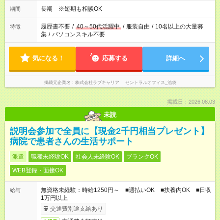
長期 ※短期も相談OK
期間
履歴書不要
/
40～50代活躍中
/
服装自由
/
10名以上の大量募
特徴
集
/
パソコンスキル不要
気になる！
応募する
詳細へ
掲載元企業名
株式会社ラブキャリア セントラルオフィス_池袋
掲載日：2026.08.03
未読
説明会参加で全員に【現金2千円相当プレゼント】
病院で患者さんの生活サポート
派遣
職種未経験OK
社会人未経験OK
ブランクOK
WEB登録・面接OK
無資格未経験：時給1250円～ ■週払いOK ■扶養内OK ■日収
給与
1万円以上
交通費別途支給あり