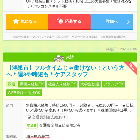
OK
/
服装自由
/
シフト勤務
/
10名以上の大量募集
/
電話対応な
し
/
パソコンスキル不要
気になる！
応募する
詳細へ
掲載元企業名
マンパワーグループ株式会社 ケアサービス事業部 （医療福祉介護関連）
掲載日：2026.08.06
未読
NEW
【鴻巣市】フルタイムじゃ働けない！という方
へ＊週3や時短も＊ケアスタッフ
派遣
職種未経験OK
社会人未経験OK
大学生歓迎
ブランクOK
WEB登録・面接OK
無資格未経験：時給1600円～ 経験者：時給1800円～ ★日払
給与
い／週払い制度あり（月払いも選べます）※稼働開始時は手続き
完了次第のお支払いとなります。
交通費別途支給あり
交通費全額支給※規定有
交通費
埼玉県鴻巣市
勤務地