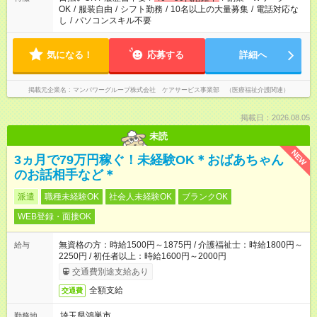
OK
/
服装自由
/
シフト勤務
/
10名以上の大量募集
/
電話対応な
し
/
パソコンスキル不要
気になる！
応募する
詳細へ
掲載元企業名
マンパワーグループ株式会社 ケアサービス事業部 （医療福祉介護関連）
掲載日：2026.08.05
未読
NEW
3ヵ月で79万円稼ぐ！未経験OK＊おばあちゃん
のお話相手など＊
派遣
職種未経験OK
社会人未経験OK
ブランクOK
WEB登録・面接OK
無資格の方：時給1500円～1875円 / 介護福祉士：時給1800円～
給与
2250円 / 初任者以上：時給1600円～2000円
交通費別途支給あり
全額支給
交通費
埼玉県鴻巣市
勤務地