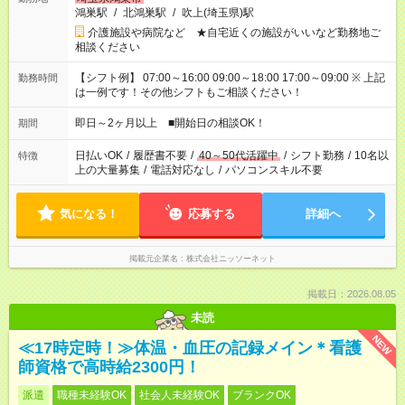
鴻巣駅
/
北鴻巣駅
/
吹上(埼玉県)駅
介護施設や病院など ★自宅近くの施設がいいなど勤務地ご
相談ください
【シフト例】 07:00～16:00 09:00～18:00 17:00～09:00 ※ 上記
勤務時間
は一例です！その他シフトもご相談ください！
即日～2ヶ月以上 ■開始日の相談OK！
期間
日払いOK
/
履歴書不要
/
40～50代活躍中
/
シフト勤務
/
10名以
特徴
上の大量募集
/
電話対応なし
/
パソコンスキル不要
気になる！
応募する
詳細へ
掲載元企業名
株式会社ニッソーネット
掲載日：2026.08.05
未読
NEW
≪17時定時！≫体温・血圧の記録メイン＊看護
師資格で高時給2300円！
派遣
職種未経験OK
社会人未経験OK
ブランクOK