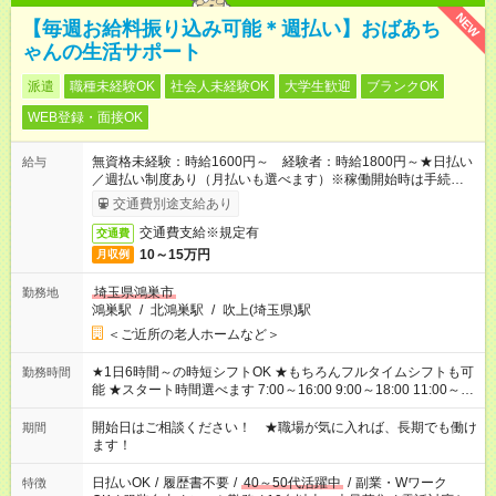
NEW
【毎週お給料振り込み可能＊週払い】おばあち
ゃんの生活サポート
派遣
職種未経験OK
社会人未経験OK
大学生歓迎
ブランクOK
WEB登録・面接OK
無資格未経験：時給1600円～ 経験者：時給1800円～★日払い
給与
／週払い制度あり（月払いも選べます）※稼働開始時は手続き完
了次第のお支払いとなります。
交通費別途支給あり
交通費支給※規定有
交通費
10～15万円
月収例
埼玉県鴻巣市
勤務地
鴻巣駅
/
北鴻巣駅
/
吹上(埼玉県)駅
＜ご近所の老人ホームなど＞
★1日6時間～の時短シフトOK ★もちろんフルタイムシフトも可
勤務時間
能 ★スタート時間選べます 7:00～16:00 9:00～18:00 11:00～
20:00 など 残業なし！ ※Wワークの場合、他のお仕事と合わせ
週40時間超の就業はご案内できません ※法令に基づき、週20時
開始日はご相談ください！ ★職場が気に入れば、長期でも働け
期間
間以上勤務は社会保険への加入対象となります ※労働者派遣法
ます！
（日雇い派遣の原則禁止）により、短時間・短期間の就業はご
案内が難しい場合があります
日払いOK
/
履歴書不要
/
40～50代活躍中
/
副業・Wワーク
特徴