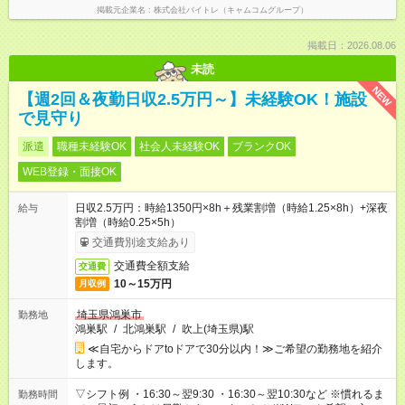
掲載元企業名
株式会社バイトレ（キャムコムグループ）
掲載日：2026.08.06
未読
NEW
【週2回＆夜勤日収2.5万円～】未経験OK！施設
で見守り
派遣
職種未経験OK
社会人未経験OK
ブランクOK
WEB登録・面接OK
日収2.5万円：時給1350円×8h＋残業割増（時給1.25×8h）+深夜
給与
割増（時給0.25×5h）
交通費別途支給あり
交通費全額支給
交通費
10～15万円
月収例
埼玉県鴻巣市
勤務地
鴻巣駅
/
北鴻巣駅
/
吹上(埼玉県)駅
≪自宅からドアtoドアで30分以内！≫ご希望の勤務地を紹介
します。
▽シフト例 ・16:30～翌9:30 ・16:30～翌10:30など ※慣れるま
勤務時間