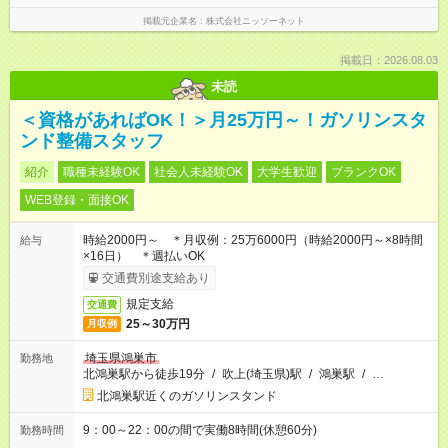
掲載元企業名
株式会社ニッソーネット
掲載日：2026.08.03
未読
＜資格があればOK！＞月25万円～！ガソリンスタ
ンド整備スタッフ
紹介
職種未経験OK
社会人未経験OK
大学生歓迎
ブランクOK
WEB登録・面接OK
時給2000円～ ＊月収例：25万6000円（時給2000円～×8時間
給与
×16日） ＊週払いOK
交通費別途支給あり
規定支給
交通費
25～30万円
月収例
埼玉県鴻巣市
勤務地
北鴻巣駅から徒歩19分
/
吹上(埼玉県)駅
/
鴻巣駅
/
…
北鴻巣駅近くのガソリンスタンド
9：00～22：00の間で実働8時間(休憩60分)
勤務時間