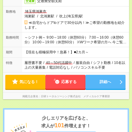
交通費全額支給
交通費
埼玉県鴻巣市
勤務地
鴻巣駅
/
北鴻巣駅
/
吹上(埼玉県)駅
≪自宅からドアtoドアで30分以内！≫ご希望の勤務地を紹介
します。
～シフト例～ 9:00～18:00（休憩60分） 7:00～16:00（休憩60
勤務時間
分） 10:00～19:00（休憩60分） ※Wワーク希望の方へ 今ご覧の
お仕事で希望する勤務時間と、もう1つのお仕事の勤務時間の合
計が 週40時間を超えなければOKです。
【現在も積極採用中！急募！】■2カ月～
期間
履歴書不要
/
40～50代活躍中
/
服装自由
/
シフト勤務
/
10名以
特徴
上の大量募集
/
電話対応なし
/
パソコンスキル不要
気になる！
応募する
詳細へ
掲載元企業名
日研トータルソーシング株式会社 メディカルケア事業部
少しエリアを広げると、
101
求人が
件増えます！