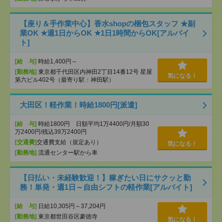
【座り＆手作業中心】香水shopの梱包スタッフ ★副
業OK ★週1日からOK ★1日1時間からOK[アルバイ
ト]
[給 与]
時給1,400円～
[勤務地]
東京都千代田区内神田2丁目14番12号 星屋
気になる！
第六ビル402号（最寄り駅：神田駅）
大田区！軽作業！時給1800円[派遣]
[給 与]
時給1800円 日額平均1万4400円/月額30
万2400円/残込39万2400円
[交通費]
交通費支給（規定あり）
気になる！
[勤務地]
流通センター駅から車
【日払い・未経験歓迎！】稼ぎたい日にサクッと勤
務！単発・週1日～自由シフトの軽作業[アルバイト]
[給 与]
日給10,305円～37,204円
[勤務地]
東京都世田谷区豪徳寺
気になる！