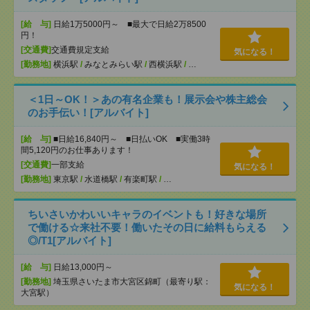
[給 与]
日給1万5000円～ ■最大で日給2万8500
円！
[交通費]
交通費規定支給
気になる！
[勤務地]
横浜駅
/
みなとみらい駅
/
西横浜駅
/
…
＜1日～OK！＞あの有名企業も！展示会や株主総会
のお手伝い！[アルバイト]
[給 与]
■日給16,840円～ ■日払いOK ■実働3時
間5,120円のお仕事あります！
[交通費]
一部支給
気になる！
[勤務地]
東京駅
/
水道橋駅
/
有楽町駅
/
…
ちいさいかわいいキャラのイベントも！好きな場所
で働ける☆来社不要！働いたその日に給料もらえる
◎/T1[アルバイト]
[給 与]
日給13,000円～
[勤務地]
埼玉県さいたま市大宮区錦町（最寄り駅：
気になる！
大宮駅）