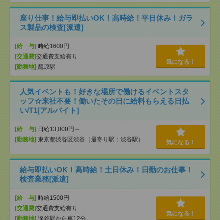
座り仕事！給与即払いOK！高時給！平日休み！ガラ
ス製品の検査[派遣]
[給 与]
時給1600円
[交通費]
交通費支給有り
気になる！
[勤務地]
籠原駅
人気イベントも！好きな場所で働けるイベントスタ
ッフ☆来社不要！働いたその日に給料もらえる日払
い/T1[アルバイト]
[給 与]
日給13,000円～
[勤務地]
東京都渋谷区渋谷（最寄り駅：渋谷駅）
気になる！
給与即払いOK！高時給！土日休み！日勤のお仕事！
検査業務[派遣]
[給 与]
時給1500円
[交通費]
交通費支給有り
気になる！
[勤務地]
深谷駅から車12分