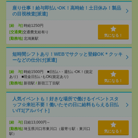
座り仕事！給与即払いOK！高時給！土日休み！製品
の目視検査[派遣]
[給 与]
時給1250円
[交通費]
交通費支給有り
気になる！
[勤務地]
北鴻巣駅
短時間シフトあり！WEBでサクッと登録OK＊クッキ
ーなどの仕分け[派遣]
[給 与]
時給1500円 ■日払い・週払いOK！(規定
あり) ■現金日払いもOK(規定あり)
気になる！
[勤務地]
新宿駅
/
新宿三丁目駅
人気イベントも！好きな場所で働けるイベントスタ
ッフ☆来社不要！働いたその日に給料もらえる日払
い/T1[アルバイト]
[給 与]
日給13,000円～
[勤務地]
埼玉県川口市東川口（最寄り駅：東川口
気になる！
駅）