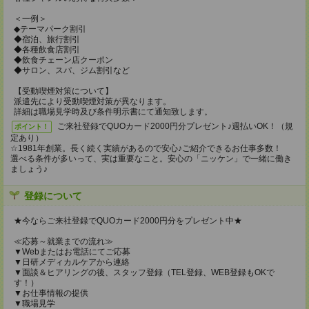
＜一例＞
◆テーマパーク割引
◆宿泊、旅行割引
◆各種飲食店割引
◆飲食チェーン店クーポン
◆サロン、スパ、ジム割引など
【受動喫煙対策について】
派遣先により受動喫煙対策が異なります。
詳細は職場見学時及び条件明示書にて通知致します。
ご来社登録でQUOカード2000円分プレゼント♪週払いOK！（規
ポイント！
定あり）
☆1981年創業。長く続く実績があるので安心♪ご紹介できるお仕事多数！
選べる条件が多いって、実は重要なこと。安心の「ニッケン」で一緒に働き
ましょう♪
登録について
★今ならご来社登録でQUOカード2000円分をプレゼント中★
≪応募～就業までの流れ≫
▼Webまたはお電話にてご応募
▼日研メディカルケアから連絡
▼面談＆ヒアリングの後、スタッフ登録（TEL登録、WEB登録もOKで
す！）
▼お仕事情報の提供
▼職場見学