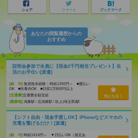
シェア
ツイート
ブックマーク
あなたの閲覧履歴からの
おすすめ
説明会参加で全員に【現金2千円相当プレゼント】生
活のお手伝い[派遣]
[給 与]
無資格未経験：時給1350円～ ■週払い
OK ■扶養内OK ■日収1万800円以上
[交通費]
交通費全額支給
気になる！
[勤務地]
鴻巣駅
/
北鴻巣駅
/
吹上(埼玉県)駅
【シフト自由・現金手渡しOK】iPhoneなどスマホの
充電を繋げるだけ！[派遣]
[給 与]
時給1414円～ ▼日払いOK（規定あ