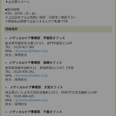
▼お仕事スタート
■受付時間
9:00～18:00（月～金）
※上記以外でもお気軽に場所・日程等ご相談下さい
※登録会は面接ではありませんので私服でOK
登録場所
メディカルケア事業部 宇都宮オフィス
栃木県宇都宮市大通り2-3-1 井門宇都宮ビル5F
TEL：0120-917-385
MAIL：
tenshoku@nikken-ts.jp
担当：採用担当
メディカルケア事業部 高崎オフィス
群馬県高崎市栄町4-11 原地所第2ビル6Ｆ 1号室
TEL：0120-935-241
MAIL：
tenshoku@nikken-ts.jp
担当：採用担当
メディカルケア事業部 大宮オフィス
埼玉県さいたま市大宮区吉敷町1-23-1 ONEST大宮吉敷町ビル6F
TEL：0120-989-425
MAIL：
tenshoku@nikken-ts.jp
担当：採用担当
メディカルケア事業部 千葉オフィス