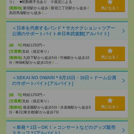
り） ■初勤務手当あり ※規定による
[勤務地]
新宿駅から徒歩
/
新宿三丁目駅から徒歩
/
気になる！
高田馬場駅から徒歩
/
…
＜日本を代表するバンド＊サカナクション＞ツアー
公演のサポートバイト＠日本武道館[アルバイト]
[給 与]
時給1250円～
[交通費]
支給（規定有り）
気になる！
[勤務地]
九段下駅から徒歩5分
/
竹橋駅から徒歩10
分
/
神保町駅から徒歩15分
/
…
＜SEKAI NO OWARI＊8月15日・16日＞ドーム公演
のサポートバイト[アルバイト]
[給 与]
時給1250円～
[交通費]
支給（規定有り）
気になる！
[勤務地]
後楽園駅から徒歩5分
/
水道橋駅から徒歩5
分
/
春日(東京都)駅から徒歩7分
＜単発＊1日～OK！＞コンサートなどのグッズ販売
スタッフ＊[アルバイト]