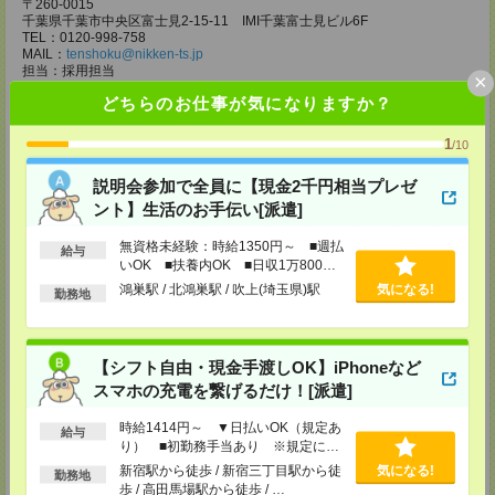
〒260-0015
千葉県千葉市中央区富士見2-15-11 IMI千葉富士見ビル6F
TEL：0120-998-758
MAIL：
tenshoku@nikken-ts.jp
担当：採用担当
×
どちらのお仕事が気になりますか？
メディカルケア事業部 柏オフィス
千葉県柏市末広町5-19 第12関口ビル7F 705号室
TEL：0120-935-218
1
/10
MAIL：
tenshoku@nikken-ts.jp
担当：採用担当
説明会参加で全員に【現金2千円相当プレゼ
ント】生活のお手伝い[派遣]
メディカルケア事業部 新宿オフィス
東京都新宿区新宿2-3-10 新宿御苑ビル6階
無資格未経験：時給1350円～ ■週払
TEL：0120-457-235
給与
MAIL：
tenshoku@nikken-ts.jp
いOK ■扶養内OK ■日収1万800円
担当：採用担当
以上
鴻巣駅 / 北鴻巣駅 / 吹上(埼玉県)駅
気になる!
勤務地
メディカルケア事業部 立川事業所
東京都立川市錦町1-12-14
TEL：0120-934-200
【シフト自由・現金手渡しOK】iPhoneなど
MAIL：
tenshoku@nikken-ts.jp
担当：採用担当
スマホの充電を繋げるだけ！[派遣]
メディカルケア事業部 町田オフィス
時給1414円～ ▼日払いOK（規定あ
給与
東京都町田市森野1-7-23 大樹生命町田ビル6F
り） ■初勤務手当あり ※規定によ
TEL：0120-453-285
る
新宿駅から徒歩 / 新宿三丁目駅から徒
気になる!
MAIL：
tenshoku@nikken-ts.jp
勤務地
歩 / 高田馬場駅から徒歩 / …
担当：採用担当