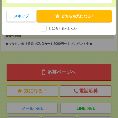
メディカルケア事業部 横浜オフィス
神奈川県横浜市保土ケ谷区神戸町134 横浜ビジネスパークサウスタワー
スキップ
どちらも気になる！
2F B区画
TEL：0120-901-799
MAIL：
tenshoku@nikken-ts.jp
担当：採用担当
しばらく表示しない
登録交通費
★今ならご来社登録でQUOカード2000円分をプレゼント中★
応募ページへ
気になる！
電話応募
メール
LINE
で送る
で送る