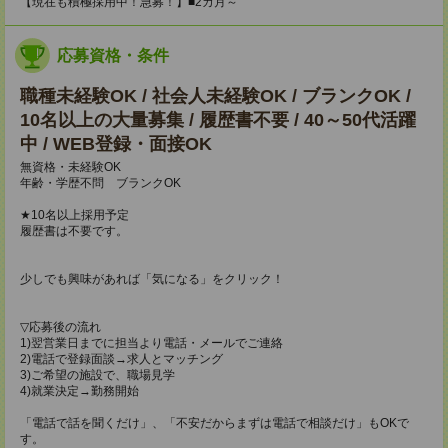
【現在も積極採用中！急募！】■2カ月～
応募資格・条件
職種未経験OK / 社会人未経験OK / ブランクOK /
10名以上の大量募集 / 履歴書不要 / 40～50代活躍
中 / WEB登録・面接OK
無資格・未経験OK
年齢・学歴不問 ブランクOK
★10名以上採用予定
履歴書は不要です。
少しでも興味があれば「気になる」をクリック！
▽応募後の流れ
1)翌営業日までに担当より電話・メールでご連絡
2)電話で登録面談→求人とマッチング
3)ご希望の施設で、職場見学
4)就業決定→勤務開始
「電話で話を聞くだけ」、「不安だからまずは電話で相談だけ」もOKで
す。