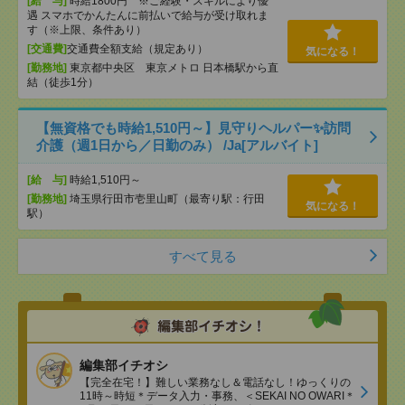
[給 与]
時給1800円 ※ご経験・スキルにより優
遇 スマホでかんたんに前払いで給与が受け取れま
す（※上限、条件あり）
[交通費]
交通費全額支給（規定あり）
気になる！
[勤務地]
東京都中央区 東京メトロ 日本橋駅から直
結（徒歩1分）
【無資格でも時給1,510円～】見守りヘルパー✨訪問
介護（週1日から／日勤のみ） /Ja[アルバイト]
[給 与]
時給1,510円～
[勤務地]
埼玉県行田市壱里山町（最寄り駅：行田
気になる！
駅）
すべて見る
編集部イチオシ
【完全在宅！】難しい業務なし＆電話なし！ゆっくりの
11時～時短＊データ入力・事務、＜SEKAI NO OWARI＊