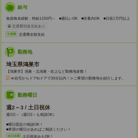
給与
無資格未経験：時給1250円～ ■週払いOK ■扶養内OK ■日収1万円以上
交通費別途支給あり
交通費全額支給
交通費
勤務地
埼玉県鴻巣市
【鴻巣市】鴻巣・北鴻巣・吹上など勤務地多数！
≪自宅からドアtoドアで30分以内！≫ご希望の勤務地を紹介します。
勤務曜日
週2～3 / 土日祝休
週3日～（週2日～も相談OK）
■曜日固定の相談OK！
■希望の曜日があればご相談ください！
土日祝休みもOK！
休日休暇