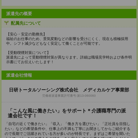
派遣先の概要
配属先について
【安心・安定の勤務先】
福祉のお仕事のため、景気変動などの影響を受けにくく、現在も積極採用
中。シフト減少などもなく安定して働くことが可能です。
【受動喫煙対策について】
派遣先によって受動喫煙対策が異なります。詳細は職場見学時および条件明
示書にてお伝えいたします！
派遣会社情報
日研トータルソーシング株式会社 メディカルケア事業部
労働者派遣事業許可番号:派13-060060
「こんな風に働きたい」をサポート＊介護職専門の派
遣会社です！
「自宅の近くで働きたい」「収入」「働き方を選びたい」「正社員を目指し
たい」などの希望条件や、仕事上の不満も丁寧にお聞きしてからご紹介する
ので長期でご活躍されている方が多いのが特長です。まずはご希望を聞いた