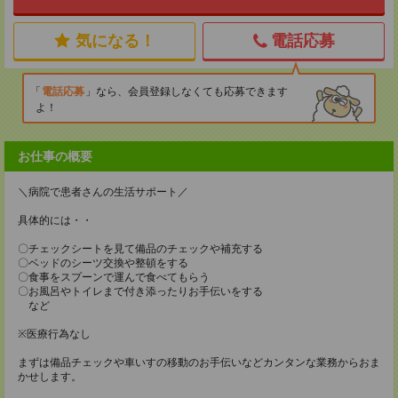
気になる！
電話応募
電話応募
なら、会員登録しなくても応募できます
よ！
お仕事の概要
＼病院で患者さんの生活サポート／
具体的には・・
〇チェックシートを見て備品のチェックや補充する
〇ベッドのシーツ交換や整頓をする
〇食事をスプーンで運んで食べてもらう
〇お風呂やトイレまで付き添ったりお手伝いをする
など
※医療行為なし
まずは備品チェックや車いすの移動のお手伝いなどカンタンな業務からおま
かせします。