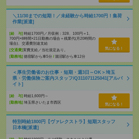
＼11/30までの短期！／未経験から時給1700円！集荷
作業[派遣]
[給 与]
時給1700円／月収例：328、100円＝1、
700円×8時間×21日勤務の場合＋残業代(月20時間の
場合)、交通費別途支給
気になる！
[交通費]
実費支給／当社規定あり。
[勤務地]
徳宿駅から車5分
/
涸沼駅から車12分
＜厚生労働省のお仕事・短期・週3日～OK＞埼玉
県・労働保険ご案内スタッフ/Q311071125041[アルバ
イト]
[給 与]
時給1,600円～
[勤務地]
埼玉県さいたま市西区
気になる！
特別時給1800円【ヴァレクストラ】短期スタッフ
日本橋[派遣]