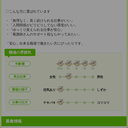
〇こんな方に選ばれています
・「無理なく、長く続けられる仕事がいい」
・「人間関係がピリピリしてない環境がいい」
・「ゆっくり覚えられる仕事が安心」
・「看護師さんのサポート役ならやってみたい」
「安心」出来る職場で働きたい方にぴったりです。
職場の雰囲気
年齢層
20代
30
40
50
60
男女比率
女性
男性
職場の様子
活気あり
しずか
仕事の仕方
テキパキ
コツコツ
募集情報