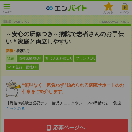
0
メニュー
気になる！
ログイン
掲載日 :2026
/
07
/
30
No.NSGOM19_KJM-1
～安心の研修つき～病院で患者さんのお手伝
い＊家庭と両立しやすい
職種：
看護助手
派遣
職種未経験OK
社会人未経験OK
ブランクOK
WEB登録・面接OK
“無理なく・気負わず”始められる病院サポートのお
仕事をご紹介します。
【資格や経験は必要ナシ】備品チェックやシーツの準備など、負担
...
もっとみる
応募ページへ