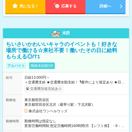
気になる！
応募する
詳細へ
未読
ちいさいかわいいキャラのイベントも！好きな
場所で働ける☆来社不要！働いたその日に給料
もらえる◎/T1
アルバイト
職種未経験OK
日給13,000円～
給与
＋交通費支給 ★交通費全額支給！ ┗案件により規定あり ★日払
いOK！（規定あり） ┗働いたその日に現金GET♪ お仕事後はコ
交通費別途支給あり
ンビニATMから 日払い分を引き落とせます！ 【試用期間】試
用期間なし
東京都世田谷区
勤務地
東京都世田谷区北沢（最寄り駅：下北沢駅）
株式会社ワンベルウッズ
勤務時間は指定なし
勤務時間
変形労働時間制 想定労働時間160時間/月 【シフト例】 ・8：00
～21：00