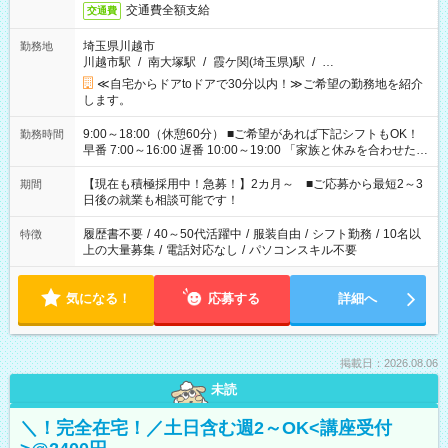
交通費全額支給
交通費
埼玉県川越市
勤務地
川越市駅
/
南大塚駅
/
霞ケ関(埼玉県)駅
/
…
≪自宅からドアtoドアで30分以内！≫ご希望の勤務地を紹介
します。
9:00～18:00（休憩60分） ■ご希望があれば下記シフトもOK！
勤務時間
早番 7:00～16:00 遅番 10:00～19:00 「家族と休みを合わせた
い」 「余裕を持って夕飯の準備がしたい」 「できれば残業はし
たくない」 など、ご希望を教えてくださいね。 ※Wワーク希望
【現在も積極採用中！急募！】2カ月～ ■ご応募から最短2～3
期間
の方へ 今ご覧のお仕事で希望する勤務時間と、もう1つのお仕事
日後の就業も相談可能です！
の勤務時間。 合計で週40時間を超える場合は応募できません。
履歴書不要
/
40～50代活躍中
/
服装自由
/
シフト勤務
/
10名以
特徴
上の大量募集
/
電話対応なし
/
パソコンスキル不要
気になる！
応募する
詳細へ
掲載日：2026.08.06
未読
＼！完全在宅！／土日含む週2～OK<講座受付