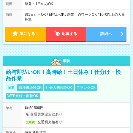
単発・1日のみOK
期間
週1日からOK / 日払いOK / 副業・WワークOK / 10名以上の大量
特徴
募集
気になる！
応募する
詳細へ
未読
給与即払いOK！高時給！土日休み！仕分け・検
品作業
派遣
職種未経験OK
社会人未経験OK
ブランクOK
WEB登録・面接OK
時給1500円
給与
交通費別途支給あり
交通費支給有り
交通費
埼玉県越谷市
勤務地