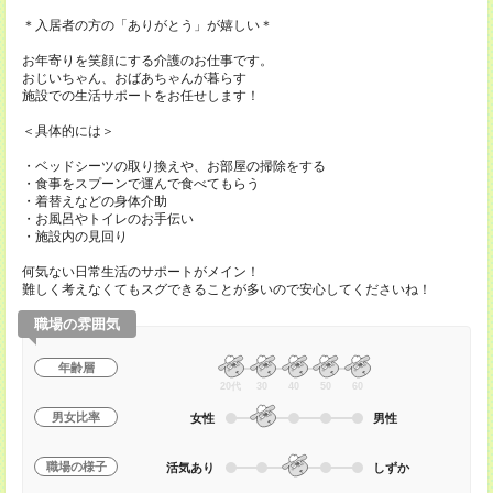
＊入居者の方の「ありがとう」が嬉しい＊
お年寄りを笑顔にする介護のお仕事です。
おじいちゃん、おばあちゃんが暮らす
施設での生活サポートをお任せします！
＜具体的には＞
・ベッドシーツの取り換えや、お部屋の掃除をする
・食事をスプーンで運んで食べてもらう
・着替えなどの身体介助
・お風呂やトイレのお手伝い
・施設内の見回り
何気ない日常生活のサポートがメイン！
難しく考えなくてもスグできることが多いので安心してくださいね！
職場の雰囲気
年齢層
20代
30
40
50
60
男女比率
女性
男性
職場の様子
活気あり
しずか