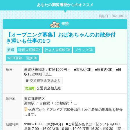
あなたの閲覧履歴からのオススメ
掲載日：2026.08.06
未読
【オープニング募集】おばあちゃんのお散歩付
き添いも仕事の1つ
派遣
職種未経験OK
社会人未経験OK
ブランクOK
WEB登録・面接OK
無資格未経験：時給1500円～ ■週払いOK ■扶養内OK ■日
給与
収1万2000円以上
交通費別途支給あり
交通費全額支給
交通費
東京都豊島区
勤務地
巣鴨駅
/
目白駅
/
北池袋駅
/
…
≪自宅からドアtoドアで30分以内！≫ご希望の勤務地を紹介
します。
9:00～18:00（休憩60分） ■ご希望があれば下記シフトもOK！
勤務時間
早番 7:00～16:00 遅番 10:00～19:00 夜勤 16:30～翌9:30 「家族