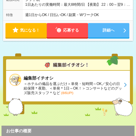
1日あたりの実働時間：最大8時間/日 【夜勤】 22：00～翌9：
00 ※週1日～OK ／ 夜勤専従 ＊＊ 勤務時間例 ＊＊ ■22時か
ら翌7時 ■23時から翌8時 ■24時から翌9時 など ※上記の時間
週1日からOK / 日払いOK / 副業・WワークOK
特徴
内で8時間勤務（休憩1時間）ご利用者様により、時間は異なり
ます。 ※曜日固定（毎週同じ曜日での勤務となります）
気になる！
応募する
詳細へ
編集部イチオシ
＜ホテルの備品を運ぶだけ＞単発・短時間～OK／安心の日
給保障＊夜勤、＜単発＊1日～OK！＞コンサートなどのグッ
ズ販売スタッフ＊など
(8/6UP!)
お仕事の概要