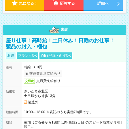
気になる！
応募する
詳細へ
未読
座り仕事！高時給！土日休み！日勤のお仕事！
製品の封入・梱包
派遣
ブランクOK
WEB登録・面接OK
時給1310円
給与
交通費別途支給あり
交通費支給有り
交通費
さいたま市北区
勤務地
土呂駅から徒歩13分
製造外
10:00～18:00 ※表記のうち実働7時間です。
勤務時間
長期【ご応募から1週間以内(最短2日目)のスピード就業が可能】
期間
即日～