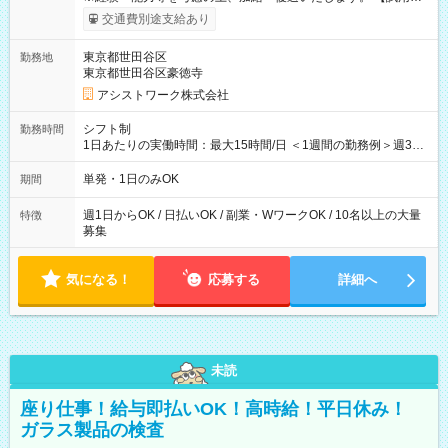
間】試用期間なし
交通費別途支給あり
東京都世田谷区
勤務地
東京都世田谷区豪徳寺
アシストワーク株式会社
シフト制
勤務時間
1日あたりの実働時間：最大15時間/日 ＜1週間の勤務例＞週3回
勤務 勤務：月・水・金 休み：火・木・土・日 好きな時にお仕事
可能です！ ※1日あたりの最大実働時間は日勤、夜勤共に勤務し
単発・1日のみOK
期間
た時間になります。
週1日からOK / 日払いOK / 副業・WワークOK / 10名以上の大量
特徴
募集
気になる！
応募する
詳細へ
未読
座り仕事！給与即払いOK！高時給！平日休み！
ガラス製品の検査