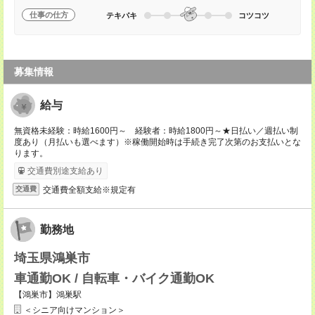
仕事の仕方
テキパキ
コツコツ
募集情報
給与
無資格未経験：時給1600円～ 経験者：時給1800円～★日払い／週払い制
度あり（月払いも選べます）※稼働開始時は手続き完了次第のお支払いとな
ります。
交通費別途支給あり
交通費全額支給※規定有
交通費
勤務地
埼玉県鴻巣市
車通勤OK / 自転車・バイク通勤OK
【鴻巣市】鴻巣駅
＜シニア向けマンション＞