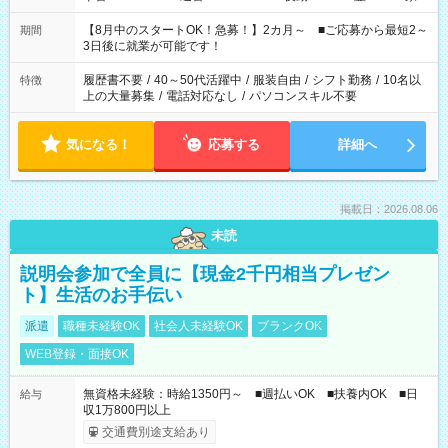
と休みを合わせたい」 「余裕を持って夕飯の準備がしたい」
「できれば残業はしたくない」 など、ご希望を教えてください
【8月中のスタートOK！急募！】2カ月～ ■ご応募から最短2～
期間
ね。 ※Wワーク希望の方へ 今ご覧のお仕事で希望する勤務時間
3日後に就業が可能です！
と、もう1つのお仕事の勤務時間。 合計で週40時間を超える場
合は応募できません。
履歴書不要
/
40～50代活躍中
/
服装自由
/
シフト勤務
/
10名以
特徴
上の大量募集
/
電話対応なし
/
パソコンスキル不要
気になる！
応募する
詳細へ
掲載日：2026.08.06
未読
説明会参加で全員に【現金2千円相当プレゼン
ト】生活のお手伝い
派遣
職種未経験OK
社会人未経験OK
ブランクOK
WEB登録・面接OK
無資格未経験：時給1350円～ ■週払いOK ■扶養内OK ■日
給与
収1万800円以上
交通費別途支給あり