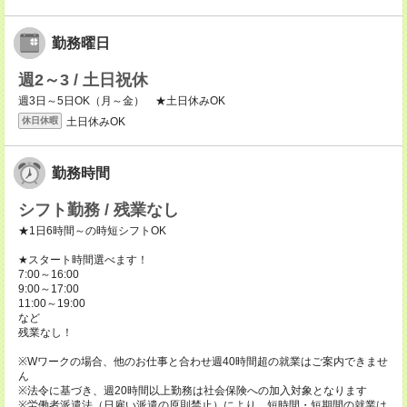
勤務曜日
週2～3 / 土日祝休
週3日～5日OK（月～金） ★土日休みOK
土日休みOK
休日休暇
勤務時間
シフト勤務 / 残業なし
★1日6時間～の時短シフトOK
★スタート時間選べます！
7:00～16:00
9:00～17:00
11:00～19:00
など
残業なし！
※Wワークの場合、他のお仕事と合わせ週40時間超の就業はご案内できませ
ん
※法令に基づき、週20時間以上勤務は社会保険への加入対象となります
※労働者派遣法（日雇い派遣の原則禁止）により、短時間・短期間の就業は