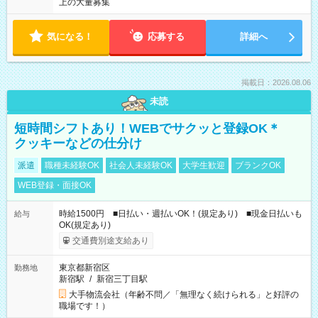
上の大量募集
気になる！
応募する
詳細へ
掲載日：2026.08.06
未読
短時間シフトあり！WEBでサクッと登録OK＊
クッキーなどの仕分け
派遣
職種未経験OK
社会人未経験OK
大学生歓迎
ブランクOK
WEB登録・面接OK
時給1500円 ■日払い・週払いOK！(規定あり) ■現金日払いも
給与
OK(規定あり)
交通費別途支給あり
東京都新宿区
勤務地
新宿駅
/
新宿三丁目駅
大手物流会社（年齢不問／「無理なく続けられる」と好評の
職場です！）