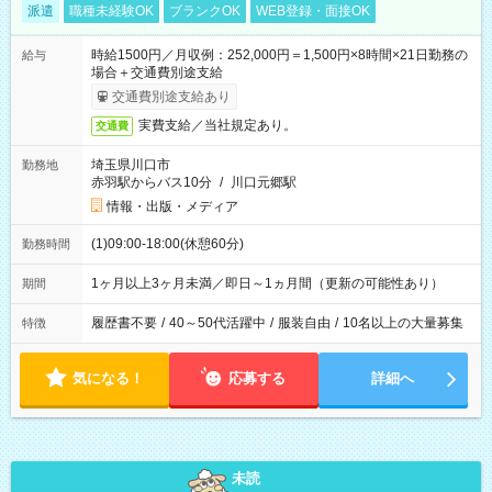
派遣
職種未経験OK
ブランクOK
WEB登録・面接OK
時給1500円／月収例：252,000円＝1,500円×8時間×21日勤務の
給与
場合＋交通費別途支給
交通費別途支給あり
実費支給／当社規定あり。
交通費
埼玉県川口市
勤務地
赤羽駅からバス10分
/
川口元郷駅
情報・出版・メディア
(1)09:00-18:00(休憩60分)
勤務時間
1ヶ月以上3ヶ月未満／即日～1ヵ月間（更新の可能性あり）
期間
履歴書不要
/
40～50代活躍中
/
服装自由
/
10名以上の大量募集
特徴
気になる！
応募する
詳細へ
未読