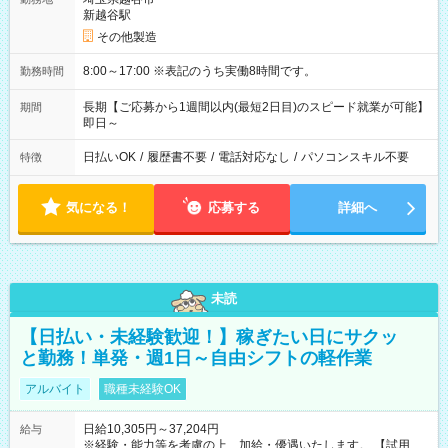
新越谷駅
その他製造
8:00～17:00 ※表記のうち実働8時間です。
勤務時間
長期【ご応募から1週間以内(最短2日目)のスピード就業が可能】
期間
即日～
日払いOK
/
履歴書不要
/
電話対応なし
/
パソコンスキル不要
特徴
気になる！
応募する
詳細へ
未読
【日払い・未経験歓迎！】稼ぎたい日にサクッ
と勤務！単発・週1日～自由シフトの軽作業
アルバイト
職種未経験OK
日給10,305円～37,204円
給与
※経験・能力等を考慮の上、加給・優遇いたします。 【試用期