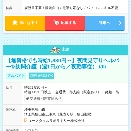
履歴書不要
/
服装自由
/
電話対応なし
/
パソコンスキル不要
特徴
気になる！
応募する
詳細へ
未読
【無資格でも時給1,830円～】夜間見守りヘルパ
ー✨訪問介護（週1日から／夜勤専従） /Jb
アルバイト
職種未経験OK
時給1,830円～
給与
時給1,830円以上 ※交通費一部支給（既定あり） ※経験・能力を
考慮して決定します 【収入例】 週1回勤務の場合：1,830円×8時
交通費別途支給あり
間×4回=5万8,560円 週3回勤務の場合：1,830円×8時間×12回
=17万5,680円 【試用期間】試用期間あり 試用期間の長さ：2ヶ
埼玉県狭山市
勤務地
月 ※ 雇用形態と給与に、本採用時と異なる部分があります。 雇
埼玉県狭山市広瀬東（最寄り駅：狭山市駅）
用形態：本採用時と同じです。 給与：時給 1,580円以上
ユースタイルラボラトリー株式会社
シフト制
勤務時間