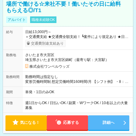
場所で働ける☆来社不要！働いたその日に給料
もらえる◎/T1
アルバイト
職種未経験OK
日給13,000円～
給与
＋交通費支給 ★交通費全額支給！ ┗案件により規定あり ★日払
いOK！（規定あり） ┗働いたその日に現金GET♪ お仕事後はコ
交通費別途支給あり
ンビニATMから 日払い分を引き落とせます！ 【試用期間】試
用期間なし
さいたま市大宮区
勤務地
埼玉県さいたま市大宮区錦町（最寄り駅：大宮駅）
株式会社ワンベルウッズ
勤務時間は指定なし
勤務時間
変形労働時間制 想定労働時間160時間/月 【シフト例】 ・8：00
～21：00
単発・1日のみOK
期間
週1日からOK / 日払いOK / 副業・WワークOK / 10名以上の大量
特徴
募集
気になる！
応募する
詳細へ