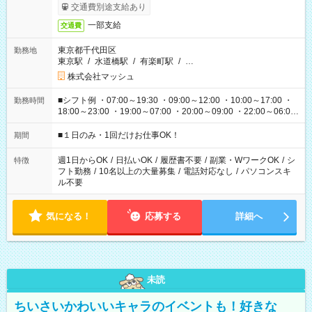
交通費別途支給あり
一部支給
交通費
東京都千代田区
勤務地
東京駅
/
水道橋駅
/
有楽町駅
/
…
株式会社マッシュ
■シフト例 ・07:00～19:30 ・09:00～12:00 ・10:00～17:00 ・
勤務時間
18:00～23:00 ・19:00～07:00 ・20:00～09:00 ・22:00～06:00
etc ★最短で3時間で5,120円のお仕事から 15時間で2万円近く稼
げるお仕事も！ ご希望のお時間に合わせてご紹介！ ※シフトは
■１日のみ・1回だけお仕事OK！
期間
現場によって異なります。 ※勿論、休憩時間はあるのでご安心
ください！
週1日からOK
/
日払いOK
/
履歴書不要
/
副業・WワークOK
/
シ
特徴
フト勤務
/
10名以上の大量募集
/
電話対応なし
/
パソコンスキ
ル不要
気になる！
応募する
詳細へ
未読
ちいさいかわいいキャラのイベントも！好きな