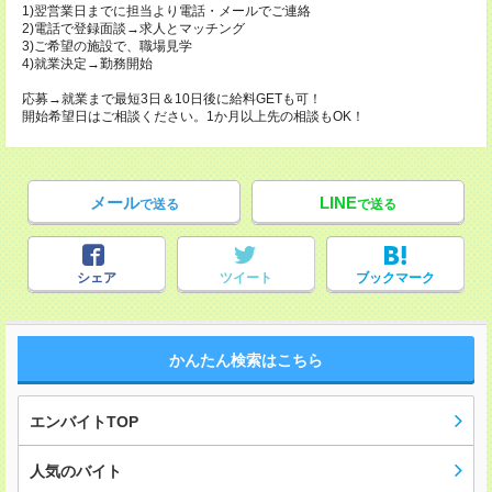
1)翌営業日までに担当より電話・メールでご連絡
2)電話で登録面談→求人とマッチング
3)ご希望の施設で、職場見学
4)就業決定→勤務開始
応募→就業まで最短3日＆10日後に給料GETも可！
開始希望日はご相談ください。1か月以上先の相談もOK！
メール
LINE
で送る
で送る
シェア
ツイート
ブックマーク
かんたん検索はこちら
エンバイトTOP
人気のバイト