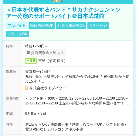
＜日本を代表するバンド＊サカナクション＞ツ
アー公演のサポートバイト＠日本武道館
アルバイト
職種未経験OK
社会人未経験OK
大学生歓迎
ブランクOK
時給1250円～
給与
交通費別途支給あり
支給（規定有り）
交通費
東京都千代田区
勤務地
九段下駅から徒歩5分
/
竹橋駅から徒歩10分
/
神保町駅から徒
歩15分
/
…
株式会社ライブパワー
＜シフト例＞ 9:00～22:30 12:30～22:00 15:30～21:00 12:30～
勤務時間
19:00 12:30～22:00 上記の時間から好きな時間を選べます！ ※
時間は変更となる可能性があります
9月8日・9日
期間
週1日からOK
/
履歴書不要
/
副業・WワークOK
/
シフト勤務
/
特徴
電話対応なし
/
パソコンスキル不要