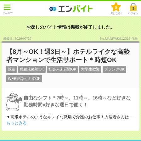
0
メニュー
気になる！
ログイン
お探しのバイト情報は掲載が終了しました。
掲載日 :2026
/
07
/
26
No.MANPWK912516-鴻巣
【8月～OK！週3日～】ホテルライクな高齢
者マンションで生活サポート＊時短OK
派遣
職種未経験OK
社会人未経験OK
大学生歓迎
ブランクOK
WEB登録・面接OK
自由なシフト＊7時～、11時～、16時～など好きな
勤務時間×好きな曜日で働く！
▼高級ホテルのようなキレイな職場で介護のお仕事！入居者さんは
...
もっとみる