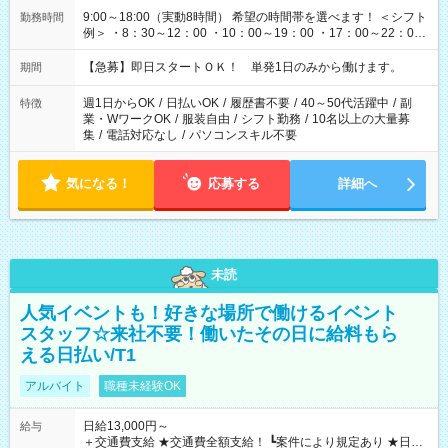
9:00～18:00（実動8時間） 希望の時間帯を選べます！ ＜シフト
勤務時間
例＞ ・8：30～12：00 ・10：00～19：00 ・17：00～22：00
・13：00～22：00 ・22：00～翌6：00 など
【急募】即日スタートＯＫ！ 単発1日のみから働けます。
期間
週1日からOK
/
日払いOK
/
履歴書不要
/
40～50代活躍中
/
副
特徴
業・WワークOK
/
服装自由
/
シフト勤務
/
10名以上の大量募
集
/
電話対応なし
/
パソコンスキル不要
気になる！
応募する
詳細へ
未読
人気イベントも！好きな場所で働けるイベント
スタッフ☆来社不要！働いたその日に給料もら
える日払い/T1
アルバイト
職種未経験OK
日給13,000円～
給与
＋交通費支給 ★交通費全額支給！ ┗案件により規定あり ★日払