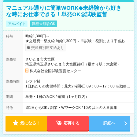
マニュアル通りに簡単WORK◆未経験から好き
な時にお仕事できる！単発OK◎試験監督
アルバイト
職種未経験OK
時給1,300円～
給与
★交通費一部支給 時給1,300円～ ※試験・役割により手当あり
※勤務回数により昇給あり 【即給（前払い）オプションあ
交通費別途支給あり
り！】 希望される場合、勤務から1週間ほどで給与の一部を受け
取れます。 ※手数料418円がかかります。 【過去試験日の収入
さいたま市大宮区
勤務地
例】 ・河合塾模擬試験 8:30～17:30（休憩1時間） 時給1,300円
埼玉県埼玉県さいたま市大宮区錦町（最寄り駅：大宮駅）
×8時間＝日収10,400円＋交通費 ※当日の役割により時給＋100
円の場合あり ・国家試験 7:00～13:30（休憩なし） 時給1,300
株式会社全国試験運営センター
円（役割手当＋100円）×6時間＝日収8,400円＋交通費 【試用期
間】試用期間なし
シフト制
勤務時間
1日あたりの実働時間：最大7時間/日 09：00～17：00 ※勤務時
間は 試験により異なります。
単発・1日のみOK / 短期（1ヶ月以内）
期間
週1日からOK / 副業・WワークOK / 10名以上の大量募集
特徴
気になる！
応募する
詳細へ