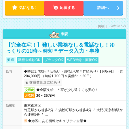
気になる！
応募する
詳細へ
掲載日：2026.07.29
未読
【完全在宅！】難しい業務なし＆電話なし！ゆ
っくりの11時～時短＊データ入力・事務
派遣
職種未経験OK
ブランクOK
WEB登録・面接OK
◆時給1,700円＊日払い・週払いOK＊昇給あり♪【月収例】 ・約
給与
204,000円 （時給1,700円 × 実働6h × 20日）
交通費別途支給あり
◆全額支給 ＊家が少し遠くても安心！
交通費
20～25万円
月収例
東京都港区
勤務地
竹芝駅から徒歩2分
/
浜松町駅から徒歩4分
/
大門(東京都)駅か
ら徒歩5分
/
…
◆港区にある情報セキュリティ企業◆