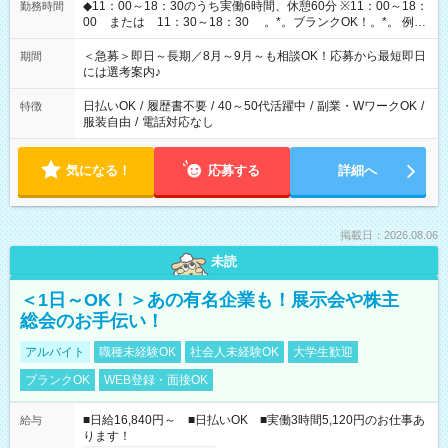
◆11：00～18：30のうち実働6時間、休憩60分 ※11：00～18：
勤務時間
00 または 11：30～18：30 。*。ブランクOK！。*。 例え
ば前職が、 在宅/財団法人/事務/コールセンター/受付/販売/カフェ
スタッフ スイーツ販売/ホテルフロント/化粧品販売/など 様々な
＜急募＞即日～長期／8月～9月～も相談OK！応募から最短即日
期間
業界から入社して活躍されています♪
には選考案内♪
日払いOK
/
履歴書不要
/
40～50代活躍中
/
副業・WワークOK
/
特徴
服装自由
/
電話対応なし
気になる！
応募する
詳細へ
掲載日：2026.08.06
未読
＜1日～OK！＞あの有名企業も！展示会や株主
総会のお手伝い！
アルバイト
職種未経験OK
社会人未経験OK
大学生歓迎
ブランクOK
WEB登録・面接OK
■日給16,840円～ ■日払いOK ■実働3時間5,120円のお仕事あ
給与
ります！