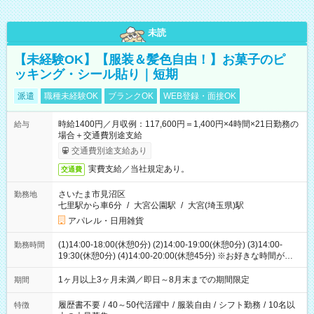
未読
【未経験OK】【服装＆髪色自由！】お菓子のピ
ッキング・シール貼り｜短期
派遣
職種未経験OK
ブランクOK
WEB登録・面接OK
時給1400円／月収例：117,600円＝1,400円×4時間×21日勤務の
給与
場合＋交通費別途支給
交通費別途支給あり
実費支給／当社規定あり。
交通費
さいたま市見沼区
勤務地
七里駅から車6分
/
大宮公園駅
/
大宮(埼玉県)駅
アパレル・日用雑貨
(1)14:00-18:00(休憩0分) (2)14:00-19:00(休憩0分) (3)14:00-
勤務時間
19:30(休憩0分) (4)14:00-20:00(休憩45分) ※お好きな時間が選べ
ます
1ヶ月以上3ヶ月未満／即日～8月末までの期間限定
期間
履歴書不要
/
40～50代活躍中
/
服装自由
/
シフト勤務
/
10名以
特徴