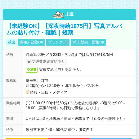
未読
【未経験OK】【深夜時給1875円】写真アルバ
ムの貼り付け・確認｜短期
派遣
職種未経験OK
ブランクOK
WEB登録・面接OK
時給1500円／夜22時～翌5時までは深夜時給1875円
給与
交通費別途支給あり
実費支給／当社規定あり。
交通費
埼玉県川口市
勤務地
川口駅からバス10分
/
赤羽駅からバス10分
情報・出版・メディア
(1)21:00-06:00(休憩60分) ※入社後の最初2～3週間は9:00～
勤務時間
18:00（実働8時間）の日勤で勤務になります
1ヶ月以上3ヶ月未満／即日～9/30まで（延長の可能性あり）
期間
履歴書不要
/
40～50代活躍中
/
服装自由
特徴