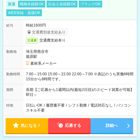
派遣
職種未経験OK
社会人未経験OK
ブランクOK
WEB登録・面接OK
時給1600円
給与
交通費別途支給あり
交通費支給有り
交通費
埼玉県熊谷市
勤務地
籠原駅
素材系メーカー
7:00～15:00 15:00～22:00 22:00～7:00 ※表記のうち実働6時間
勤務時間
15分から8時間です。
長期【ご応募から1週間以内(最短2日目)のスピード就業が可能】
期間
即日～
日払いOK
/
履歴書不要
/
シフト勤務
/
電話対応なし
/
パソコン
特徴
スキル不要
気になる！
応募する
詳細へ