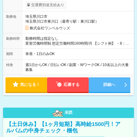
いOK！（規定あり） ┗働いたその日に現金GET♪ お仕事後はコ
交通費別途支給あり
ンビニATMから 日払い分を引き落とせます！ 【試用期間】試
用期間なし
埼玉県川口市
勤務地
埼玉県川口市東川口（最寄り駅：東川口駅）
株式会社ワンベルウッズ
勤務時間は指定なし
勤務時間
変形労働時間制 想定労働時間160時間/月 【シフト例】 ・8：00
～21：00
単発・1日のみOK
期間
週1日からOK / 日払いOK / 副業・WワークOK / 10名以上の大量
特徴
募集
気になる！
応募する
詳細へ
未読
【土日休み】【1ヶ月短期】高時給1500円！ア
ルバムの中身チェック・梱包