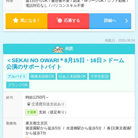
週1日からOK
/
履歴書不要
/
副業・WワークOK
/
シフト勤務
/
特徴
電話対応なし
/
パソコンスキル不要
気になる！
応募する
詳細へ
掲載日：2026.08.04
未読
＜SEKAI NO OWARI＊8月15日・16日＞ドーム
公演のサポートバイト
アルバイト
職種未経験OK
社会人未経験OK
大学生歓迎
ブランクOK
時給1250円～
給与
交通費別途支給あり
支給（規定有り）
交通費
東京都文京区
勤務地
後楽園駅から徒歩5分
/
水道橋駅から徒歩5分
/
春日(東京都)駅
から徒歩7分