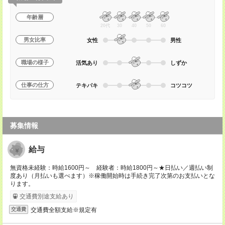
年齢層
20代
30
40
50
60
男女比率
女性
男性
職場の様子
活気あり
しずか
仕事の仕方
テキパキ
コツコツ
募集情報
給与
無資格未経験：時給1600円～ 経験者：時給1800円～★日払い／週払い制
度あり（月払いも選べます）※稼働開始時は手続き完了次第のお支払いとな
ります。
交通費別途支給あり
交通費全額支給※規定有
交通費