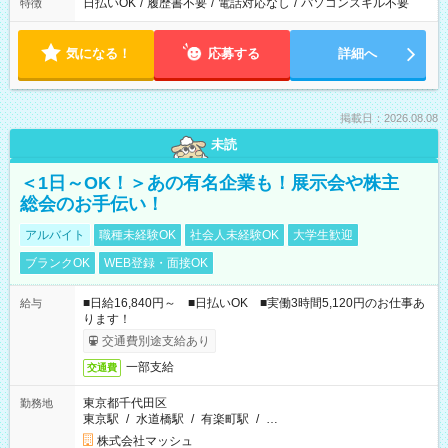
日払いOK
/
履歴書不要
/
電話対応なし
/
パソコンスキル不要
特徴
気になる！
応募する
詳細へ
掲載日：2026.08.08
未読
＜1日～OK！＞あの有名企業も！展示会や株主
総会のお手伝い！
アルバイト
職種未経験OK
社会人未経験OK
大学生歓迎
ブランクOK
WEB登録・面接OK
■日給16,840円～ ■日払いOK ■実働3時間5,120円のお仕事あ
給与
ります！
交通費別途支給あり
一部支給
交通費
東京都千代田区
勤務地
東京駅
/
水道橋駅
/
有楽町駅
/
…
株式会社マッシュ