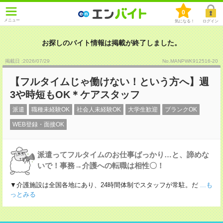
0
メニュー
気になる！
ログイン
お探しのバイト情報は掲載が終了しました。
掲載日 :2026
/
07
/
29
No.MANPWK912516-20
【フルタイムじゃ働けない！という方へ】週
3や時短もOK＊ケアスタッフ
派遣
職種未経験OK
社会人未経験OK
大学生歓迎
ブランクOK
WEB登録・面接OK
派遣ってフルタイムのお仕事ばっかり…と、諦めな
いで！事務→介護への転職は相性〇！
▼介護施設は全国各地にあり、24時間体制でスタッフが常駐。だ
...も
っとみる