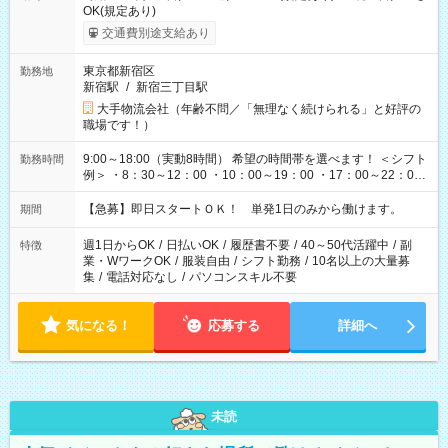
OK(規定あり)
交通費別途支給あり
東京都新宿区
勤務地
新宿駅
/
新宿三丁目駅
大手物流会社（年齢不問／「無理なく続けられる」と好評の
職場です！）
9:00～18:00（実動8時間） 希望の時間帯を選べます！ ＜シフト
勤務時間
例＞ ・8：30～12：00 ・10：00～19：00 ・17：00～22：00
・13：00～22：00 ・22：00～翌6：00 など
【急募】即日スタートＯＫ！ 単発1日のみから働けます。
期間
週1日からOK
/
日払いOK
/
履歴書不要
/
40～50代活躍中
/
副
特徴
業・WワークOK
/
服装自由
/
シフト勤務
/
10名以上の大量募
集
/
電話対応なし
/
パソコンスキル不要
気になる！
応募する
詳細へ
未読