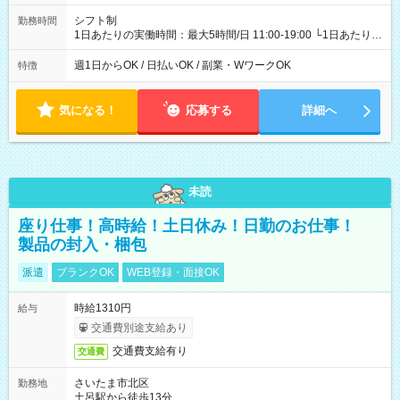
シフト制
勤務時間
1日あたりの実働時間：最大5時間/日 11:00-19:00 └1日あたりの
実働時間：1-5時間 └上記の時間帯内であれば、いつでも勤務可
能！ └平日・土曜日の中で、お好きな曜日でご勤務いただけま
週1日からOK / 日払いOK / 副業・WワークOK
特徴
す！ 【シフト例】 ・11:00～14:00 ・16:30～19:00 ・13:00～
18:00 などのように、自由な働き方が可能なお仕事です！
気になる！
応募する
詳細へ
未読
座り仕事！高時給！土日休み！日勤のお仕事！
製品の封入・梱包
派遣
ブランクOK
WEB登録・面接OK
時給1310円
給与
交通費別途支給あり
交通費支給有り
交通費
さいたま市北区
勤務地
土呂駅から徒歩13分