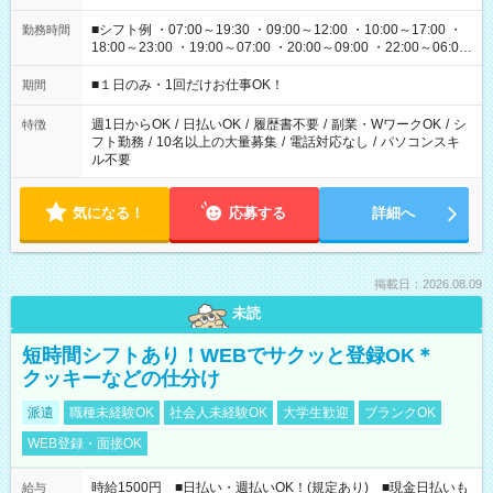
■シフト例 ・07:00～19:30 ・09:00～12:00 ・10:00～17:00 ・
勤務時間
18:00～23:00 ・19:00～07:00 ・20:00～09:00 ・22:00～06:00
etc ★最短で3時間で5,120円のお仕事から 15時間で2万円近く稼
げるお仕事も！ ご希望のお時間に合わせてご紹介！ ※シフトは
■１日のみ・1回だけお仕事OK！
期間
現場によって異なります。 ※勿論、休憩時間はあるのでご安心
ください！
週1日からOK
/
日払いOK
/
履歴書不要
/
副業・WワークOK
/
シ
特徴
フト勤務
/
10名以上の大量募集
/
電話対応なし
/
パソコンスキ
ル不要
気になる！
応募する
詳細へ
掲載日：2026.08.09
未読
短時間シフトあり！WEBでサクッと登録OK＊
クッキーなどの仕分け
派遣
職種未経験OK
社会人未経験OK
大学生歓迎
ブランクOK
WEB登録・面接OK
時給1500円 ■日払い・週払いOK！(規定あり) ■現金日払いも
給与