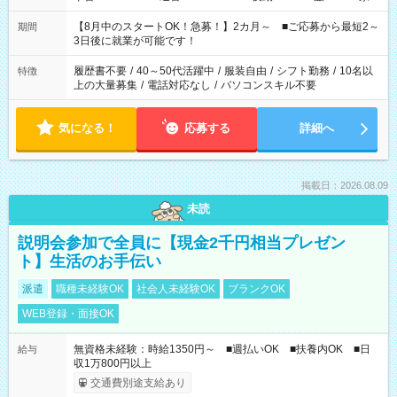
と休みを合わせたい」 「余裕を持って夕飯の準備がしたい」
「できれば残業はしたくない」 など、ご希望を教えてください
【8月中のスタートOK！急募！】2カ月～ ■ご応募から最短2～
期間
ね。 ※Wワーク希望の方へ 今ご覧のお仕事で希望する勤務時間
3日後に就業が可能です！
と、もう1つのお仕事の勤務時間。 合計で週40時間を超える場
合は応募できません。
履歴書不要
/
40～50代活躍中
/
服装自由
/
シフト勤務
/
10名以
特徴
上の大量募集
/
電話対応なし
/
パソコンスキル不要
気になる！
応募する
詳細へ
掲載日：2026.08.09
未読
説明会参加で全員に【現金2千円相当プレゼン
ト】生活のお手伝い
派遣
職種未経験OK
社会人未経験OK
ブランクOK
WEB登録・面接OK
無資格未経験：時給1350円～ ■週払いOK ■扶養内OK ■日
給与
収1万800円以上
交通費別途支給あり