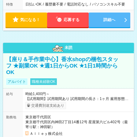
日払いOK
/
履歴書不要
/
電話対応なし
/
パソコンスキル不要
特徴
気になる！
応募する
詳細へ
未読
【座り＆手作業中心】香水shopの梱包スタッ
フ ★副業OK ★週1日からOK ★1日1時間から
OK
アルバイト
職種未経験OK
時給1,400円～
給与
【試用期間】試用期間あり 試用期間の長さ：1ヶ月 雇用形態、
給与は本採用時と同じです。
交通費別途支給あり
東京都千代田区
勤務地
東京都千代田区内神田2丁目14番12号 星屋第六ビル402号（最
寄り駅：神田駅）
Ａｌｌｅｙ株式会社