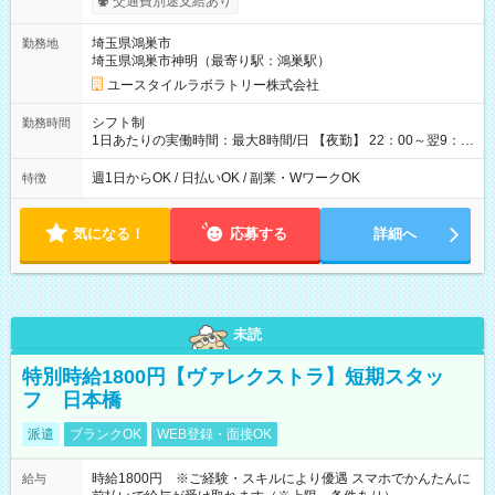
交通費別途支給あり
間×4回=5万8,560円 週3回勤務の場合：1,830円×8時間×12回
=17万5,680円 【試用期間】試用期間あり 試用期間の長さ：2ヶ
埼玉県鴻巣市
勤務地
月 ※ 雇用形態と給与に、本採用時と異なる部分があります。 雇
埼玉県鴻巣市神明（最寄り駅：鴻巣駅）
用形態：本採用時と同じです。 給与：時給 1,580円以上
ユースタイルラボラトリー株式会社
シフト制
勤務時間
1日あたりの実働時間：最大8時間/日 【夜勤】 22：00～翌9：
00 ※週1日～OK ／ 夜勤専従 ＊＊ 勤務時間例 ＊＊ ■22時か
ら翌7時 ■23時から翌8時 ■24時から翌9時 など ※上記の時間
週1日からOK / 日払いOK / 副業・WワークOK
特徴
内で8時間勤務（休憩1時間）ご利用者様により、時間は異なり
ます。 ※曜日固定（毎週同じ曜日での勤務となります）
気になる！
応募する
詳細へ
未読
特別時給1800円【ヴァレクストラ】短期スタッ
フ 日本橋
派遣
ブランクOK
WEB登録・面接OK
時給1800円 ※ご経験・スキルにより優遇 スマホでかんたんに
給与