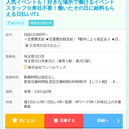
人気イベントも！好きな場所で働けるイベント
スタッフ☆来社不要！働いたその日に給料もら
える日払い/T1
アルバイト
職種未経験OK
日給13,000円～
給与
＋交通費支給 ★交通費全額支給！ ┗案件により規定あり ★日払
いOK！（規定あり） ┗働いたその日に現金GET♪ お仕事後はコ
交通費別途支給あり
ンビニATMから 日払い分を引き落とせます！ 【試用期間】試
用期間なし
埼玉県川口市
勤務地
埼玉県川口市東川口（最寄り駅：東川口駅）
株式会社ワンベルウッズ
勤務時間は指定なし
勤務時間
変形労働時間制 想定労働時間160時間/月 【シフト例】 ・8：00
～21：00
単発・1日のみOK
期間
週1日からOK / 日払いOK / 副業・WワークOK / 10名以上の大量
特徴
募集
気になる！
応募する
詳細へ