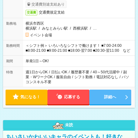
交通費別途支給あり
交通費規定支給
交通費
横浜市西区
勤務地
横浜駅
/
みなとみらい駅
/
西横浜駅
/
…
イベント会場
＜シフト例＞ いろいろなシフトで働けます！ ■7:00-24:00
勤務時間
■8:00-21:00 ■9:00-21:00 ■18:00-翌7:00 ■20:30-翌11:00 など
単発1日～OK!
期間
週1日からOK
/
日払いOK
/
履歴書不要
/
40～50代活躍中
/
副
特徴
業・WワークOK
/
服装自由
/
シフト勤務
/
電話対応なし
/
パソ
コンスキル不要
気になる！
応募する
詳細へ
未読
ちいさいかわいいキャラのイベントも！好きな