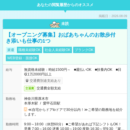
あなたの閲覧履歴からのオススメ
掲載日：2026.08.09
未読
【オープニング募集】おばあちゃんのお散歩付
き添いも仕事の1つ
派遣
職種未経験OK
社会人未経験OK
ブランクOK
WEB登録・面接OK
無資格未経験：時給1500円～ ■週払いOK ■扶養内OK ■日
給与
収1万2000円以上
交通費別途支給あり
交通費全額支給
交通費
神奈川県厚木市
勤務地
本厚木駅
/
愛甲石田駅
≪自宅からドアtoドアで30分以内！≫ご希望の勤務地を紹介
します。
9:00～18:00（休憩60分） ■ご希望があれば下記シフトもOK！
勤務時間
早番 7:00～16:00 遅番 10:00～19:00 夜勤 16:30～翌9:30 「家族