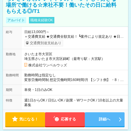
場所で働ける☆来社不要！働いたその日に給料
もらえる◎/T1
アルバイト
職種未経験OK
日給13,000円～
給与
＋交通費支給 ★交通費全額支給！ ┗案件により規定あり ★日払
いOK！（規定あり） ┗働いたその日に現金GET♪ お仕事後はコ
交通費別途支給あり
ンビニATMから 日払い分を引き落とせます！ 【試用期間】試
用期間なし
さいたま市大宮区
勤務地
埼玉県さいたま市大宮区錦町（最寄り駅：大宮駅）
株式会社ワンベルウッズ
勤務時間は指定なし
勤務時間
変形労働時間制 想定労働時間160時間/月 【シフト例】 ・8：00
～21：00
単発・1日のみOK
期間
週1日からOK / 日払いOK / 副業・WワークOK / 10名以上の大量
特徴
募集
気になる！
応募する
詳細へ