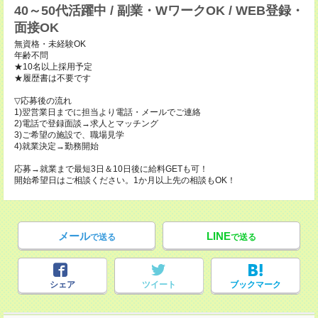
40～50代活躍中 / 副業・WワークOK / WEB登録・
面接OK
無資格・未経験OK
年齢不問
★10名以上採用予定
★履歴書は不要です
▽応募後の流れ
1)翌営業日までに担当より電話・メールでご連絡
2)電話で登録面談→求人とマッチング
3)ご希望の施設で、職場見学
4)就業決定→勤務開始
応募→就業まで最短3日＆10日後に給料GETも可！
開始希望日はご相談ください。1か月以上先の相談もOK！
メール
LINE
で送る
で送る
シェア
ツイート
ブックマーク