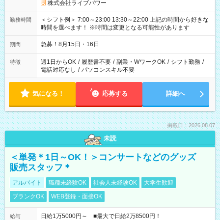
株式会社ライブパワー
＜シフト例＞ 7:00～23:00 13:30～22:00 上記の時間から好きな
勤務時間
時間を選べます！ ※時間は変更となる可能性があります
急募！8月15日・16日
期間
週1日からOK
/
履歴書不要
/
副業・WワークOK
/
シフト勤務
/
特徴
電話対応なし
/
パソコンスキル不要
気になる！
応募する
詳細へ
掲載日：2026.08.07
未読
＜単発＊1日～OK！＞コンサートなどのグッズ
販売スタッフ＊
アルバイト
職種未経験OK
社会人未経験OK
大学生歓迎
ブランクOK
WEB登録・面接OK
日給1万5000円～ ■最大で日給2万8500円！
給与