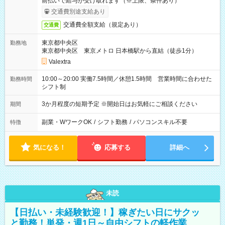
前払いで給与が受け取れます（※上限、条件あり）
交通費別途支給あり
交通費全額支給（規定あり）
交通費
東京都中央区
勤務地
東京都中央区 東京メトロ 日本橋駅から直結（徒歩1分）
Valextra
10:00～20:00 実働7.5時間／休憩1.5時間 営業時間に合わせた
勤務時間
シフト制
3か月程度の短期予定 ※開始日はお気軽にご相談ください
期間
副業・WワークOK
/
シフト勤務
/
パソコンスキル不要
特徴
気になる！
応募する
詳細へ
未読
【日払い・未経験歓迎！】稼ぎたい日にサクッ
と勤務！単発・週1日～自由シフトの軽作業