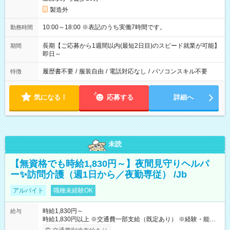
製造外
10:00～18:00 ※表記のうち実働7時間です。
勤務時間
長期【ご応募から1週間以内(最短2日目)のスピード就業が可能】
期間
即日～
履歴書不要
/
服装自由
/
電話対応なし
/
パソコンスキル不要
特徴
気になる！
応募する
詳細へ
未読
【無資格でも時給1,830円～】夜間見守りヘルパ
ー✨訪問介護（週1日から／夜勤専従） /Jb
アルバイト
職種未経験OK
時給1,830円～
給与
時給1,830円以上 ※交通費一部支給（既定あり） ※経験・能力を
考慮して決定します 【収入例】 週1回勤務の場合：1,830円×8時