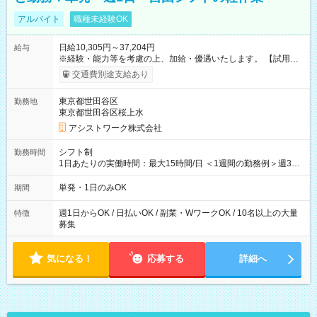
アルバイト
職種未経験OK
日給10,305円～37,204円
給与
※経験・能力等を考慮の上、加給・優遇いたします。 【試用期
間】試用期間なし
交通費別途支給あり
東京都世田谷区
勤務地
東京都世田谷区桜上水
アシストワーク株式会社
シフト制
勤務時間
1日あたりの実働時間：最大15時間/日 ＜1週間の勤務例＞週3回
勤務 勤務：月・水・金 休み：火・木・土・日 好きな時にお仕事
可能です！ ※1日あたりの最大実働時間は日勤、夜勤共に勤務し
単発・1日のみOK
期間
た時間になります。
週1日からOK / 日払いOK / 副業・WワークOK / 10名以上の大量
特徴
募集
気になる！
応募する
詳細へ