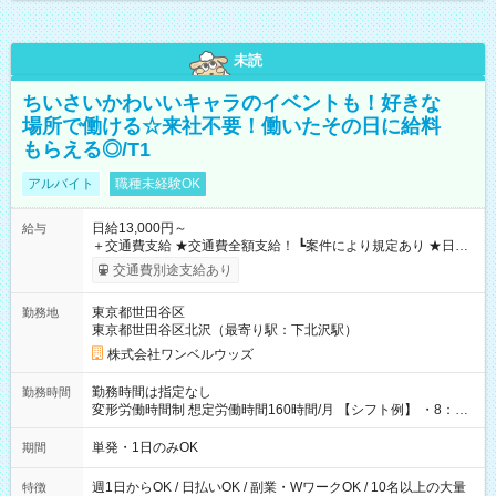
未読
ちいさいかわいいキャラのイベントも！好きな
場所で働ける☆来社不要！働いたその日に給料
もらえる◎/T1
アルバイト
職種未経験OK
日給13,000円～
給与
＋交通費支給 ★交通費全額支給！ ┗案件により規定あり ★日払
いOK！（規定あり） ┗働いたその日に現金GET♪ お仕事後はコ
交通費別途支給あり
ンビニATMから 日払い分を引き落とせます！ 【試用期間】試
用期間なし
東京都世田谷区
勤務地
東京都世田谷区北沢（最寄り駅：下北沢駅）
株式会社ワンベルウッズ
勤務時間は指定なし
勤務時間
変形労働時間制 想定労働時間160時間/月 【シフト例】 ・8：00
～21：00
単発・1日のみOK
期間
週1日からOK / 日払いOK / 副業・WワークOK / 10名以上の大量
特徴