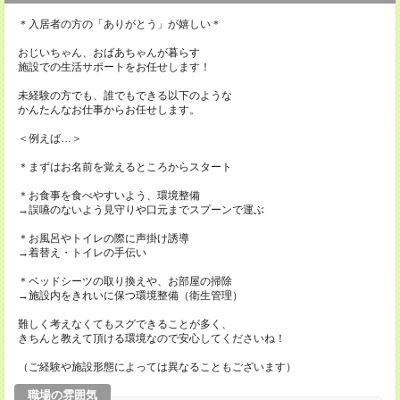
＊入居者の方の「ありがとう」が嬉しい＊
おじいちゃん、おばあちゃんが暮らす
施設での生活サポートをお任せします！
未経験の方でも、誰でもできる以下のような
かんたんなお仕事からお任せします。
＜例えば…＞
＊まずはお名前を覚えるところからスタート
＊お食事を食べやすいよう、環境整備
→誤嚥のないよう見守りや口元までスプーンで運ぶ
＊お風呂やトイレの際に声掛け誘導
→着替え・トイレの手伝い
＊ベッドシーツの取り換えや、お部屋の掃除
→施設内をきれいに保つ環境整備（衛生管理）
難しく考えなくてもスグできることが多く、
きちんと教えて頂ける環境なので安心してくださいね！
（ご経験や施設形態によっては異なることもございます）
職場の雰囲気