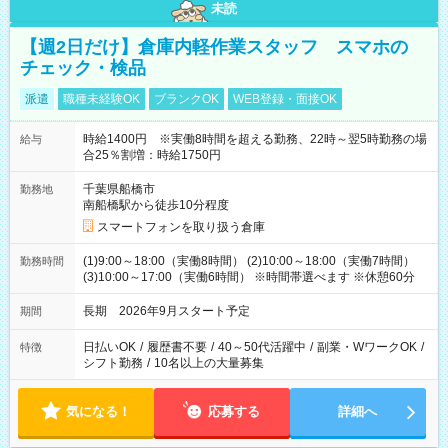
未読
【週2日だけ】倉庫内軽作業スタッフ スマホの
チェック・検品
派遣
職種未経験OK
ブランクOK
WEB登録・面接OK
時給1400円 ※実働8時間を超える勤務、22時～翌5時勤務の場
給与
合25％割増：時給1750円
千葉県船橋市
勤務地
南船橋駅から徒歩10分程度
スマートフォンを取り扱う倉庫
(1)9:00～18:00（実働8時間） (2)10:00～18:00（実働7時間）
勤務時間
(3)10:00～17:00（実働6時間） ※時間帯選べます ※休憩60分
長期 2026年9月スタート予定
期間
日払いOK
/
履歴書不要
/
40～50代活躍中
/
副業・WワークOK
/
特徴
シフト勤務
/
10名以上の大量募集
気になる！
応募する
詳細へ