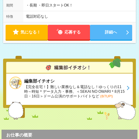
・長期 ・即日スタートOK！
期間
電話対応なし
特徴
気になる！
応募する
詳細へ
編集部イチオシ
【完全在宅！】難しい業務なし＆電話なし！ゆっくりの11
時～時短＊データ入力・事務、＜SEKAI NO OWARI＊8月15
日・16日＞ドーム公演のサポートバイトなど
(8/7UP!)
お仕事の概要