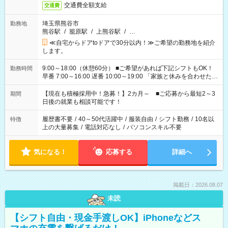
交通費全額支給
交通費
埼玉県熊谷市
勤務地
熊谷駅
/
籠原駅
/
上熊谷駅
/
…
≪自宅からドアtoドアで30分以内！≫ご希望の勤務地を紹介
します。
9:00～18:00（休憩60分） ■ご希望があれば下記シフトもOK！
勤務時間
早番 7:00～16:00 遅番 10:00～19:00 「家族と休みを合わせた
い」 「余裕を持って夕飯の準備がしたい」 「できれば残業はし
たくない」 など、ご希望を教えてくださいね。 ※Wワーク希望
【現在も積極採用中！急募！】2カ月～ ■ご応募から最短2～3
期間
の方へ 今ご覧のお仕事で希望する勤務時間と、もう1つのお仕事
日後の就業も相談可能です！
の勤務時間。 合計で週40時間を超える場合は応募できません。
履歴書不要
/
40～50代活躍中
/
服装自由
/
シフト勤務
/
10名以
特徴
上の大量募集
/
電話対応なし
/
パソコンスキル不要
気になる！
応募する
詳細へ
掲載日：2026.08.07
未読
【シフト自由・現金手渡しOK】iPhoneなどス