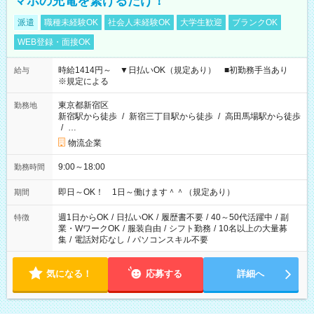
マホの充電を繋げるだけ！
派遣
職種未経験OK
社会人未経験OK
大学生歓迎
ブランクOK
WEB登録・面接OK
時給1414円～ ▼日払いOK（規定あり） ■初勤務手当あり
給与
※規定による
東京都新宿区
勤務地
新宿駅から徒歩
/
新宿三丁目駅から徒歩
/
高田馬場駅から徒歩
/
…
物流企業
9:00～18:00
勤務時間
即日～OK！ 1日～働けます＾＾（規定あり）
期間
週1日からOK
/
日払いOK
/
履歴書不要
/
40～50代活躍中
/
副
特徴
業・WワークOK
/
服装自由
/
シフト勤務
/
10名以上の大量募
集
/
電話対応なし
/
パソコンスキル不要
気になる！
応募する
詳細へ