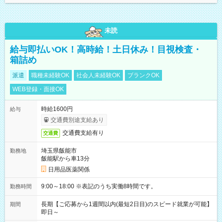
未読
給与即払いOK！高時給！土日休み！目視検査・
箱詰め
派遣
職種未経験OK
社会人未経験OK
ブランクOK
WEB登録・面接OK
時給1600円
給与
交通費別途支給あり
交通費支給有り
交通費
埼玉県飯能市
勤務地
飯能駅から車13分
日用品医薬関係
9:00～18:00 ※表記のうち実働8時間です。
勤務時間
長期【ご応募から1週間以内(最短2日目)のスピード就業が可能】
期間
即日～