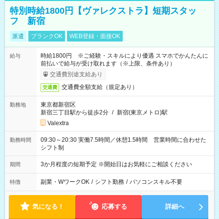
特別時給1800円【ヴァレクストラ】短期スタッ
フ 新宿
派遣
ブランクOK
WEB登録・面接OK
時給1800円 ※ご経験・スキルにより優遇 スマホでかんたんに
給与
前払いで給与が受け取れます（※上限、条件あり）
交通費別途支給あり
交通費全額支給（規定あり）
交通費
東京都新宿区
勤務地
新宿三丁目駅から徒歩2分
/
新宿(東京メトロ)駅
Valextra
09:30～20:30 実働7.5時間／休憩1.5時間 営業時間に合わせた
勤務時間
シフト制
3か月程度の短期予定 ※開始日はお気軽にご相談ください
期間
副業・WワークOK
/
シフト勤務
/
パソコンスキル不要
特徴
気になる！
応募する
詳細へ