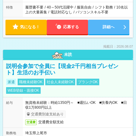
と、もう1つのお仕事の勤務時間。 合計で週40時間を超える場
合は応募できません。
履歴書不要
/
40～50代活躍中
/
服装自由
/
シフト勤務
/
10名以
特徴
上の大量募集
/
電話対応なし
/
パソコンスキル不要
気になる！
応募する
詳細へ
掲載日：2026.08.07
未読
説明会参加で全員に【現金2千円相当プレゼン
ト】生活のお手伝い
派遣
職種未経験OK
社会人未経験OK
ブランクOK
WEB登録・面接OK
無資格未経験：時給1350円～ ■週払いOK ■扶養内OK ■日
給与
収1万800円以上
交通費別途支給あり
交通費全額支給
交通費
埼玉県上尾市
勤務地