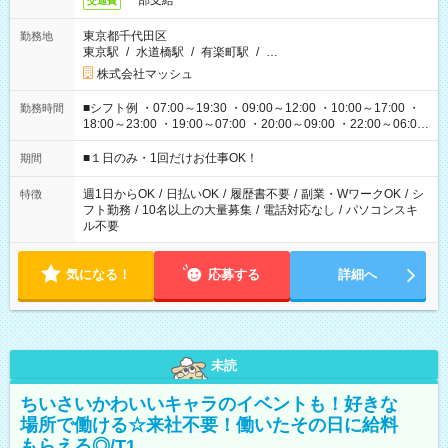
一部支給
交通費
東京都千代田区
勤務地
東京駅
/
水道橋駅
/
有楽町駅
/
…
株式会社マッシュ
■シフト例 ・07:00～19:30 ・09:00～12:00 ・10:00～17:00 ・
勤務時間
18:00～23:00 ・19:00～07:00 ・20:00～09:00 ・22:00～06:00
etc ★最短で3時間で5,120円のお仕事から 15時間で2万円近く稼
げるお仕事も！ ご希望のお時間に合わせてご紹介！ ※シフトは
■１日のみ・1回だけお仕事OK！
期間
現場によって異なります。 ※勿論、休憩時間はあるのでご安心
ください！
週1日からOK
/
日払いOK
/
履歴書不要
/
副業・WワークOK
/
シ
特徴
フト勤務
/
10名以上の大量募集
/
電話対応なし
/
パソコンスキ
ル不要
気になる！
応募する
詳細へ
未読
ちいさいかわいいキャラのイベントも！好きな
場所で働ける☆来社不要！働いたその日に給料
もらえる◎/T1