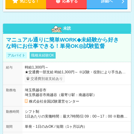
気になる！
応募する
詳細へ
未読
マニュアル通りに簡単WORK◆未経験から好き
な時にお仕事できる！単発OK◎試験監督
アルバイト
職種未経験OK
時給1,300円～
給与
★交通費一部支給 時給1,300円～ ※試験・役割により手当あり
※勤務回数により昇給あり 【即給（前払い）オプションあ
交通費別途支給あり
り！】 希望される場合、勤務から1週間ほどで給与の一部を受け
取れます。 ※手数料418円がかかります。 【過去試験日の収入
埼玉県越谷市
勤務地
例】 ・河合塾模擬試験 8:30～17:30（休憩1時間） 時給1,300円
埼玉県越谷市南越谷（最寄り駅：南越谷駅）
×8時間＝日収10,400円＋交通費 ※当日の役割により時給＋100
円の場合あり ・国家試験 7:00～13:30（休憩なし） 時給1,300
株式会社全国試験運営センター
円（役割手当＋100円）×6時間＝日収8,400円＋交通費 【試用期
間】試用期間なし
シフト制
勤務時間
1日あたりの実働時間：最大7時間/日 09：00～17：00 ※勤務時
間は 試験により異なります。
単発・1日のみOK / 短期（1ヶ月以内）
期間