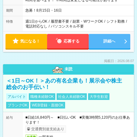
時間を選べます！ ※時間は変更となる可能性があります
急募！8月15日・16日
期間
週1日からOK
/
履歴書不要
/
副業・WワークOK
/
シフト勤務
/
特徴
電話対応なし
/
パソコンスキル不要
気になる！
応募する
詳細へ
掲載日：2026.08.07
未読
＜1日～OK！＞あの有名企業も！展示会や株主
総会のお手伝い！
アルバイト
職種未経験OK
社会人未経験OK
大学生歓迎
ブランクOK
WEB登録・面接OK
■日給16,840円～ ■日払いOK ■実働3時間5,120円のお仕事あ
給与
ります！
交通費別途支給あり