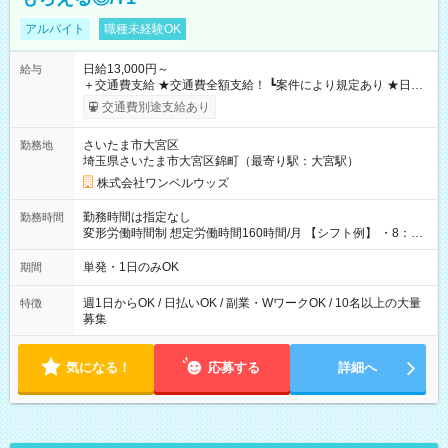
アルバイト
職種未経験OK
日給13,000円～
給与
＋交通費支給 ★交通費全額支給！ ┗案件により規定あり ★日払
いOK！（規定あり） ┗働いたその日に現金GET♪ お仕事後はコ
交通費別途支給あり
ンビニATMから 日払い分を引き落とせます！ 【試用期間】試
用期間なし
さいたま市大宮区
勤務地
埼玉県さいたま市大宮区錦町（最寄り駅：大宮駅）
株式会社ワンベルウッズ
勤務時間は指定なし
勤務時間
変形労働時間制 想定労働時間160時間/月 【シフト例】 ・8：00
～21：00
単発・1日のみOK
期間
週1日からOK / 日払いOK / 副業・WワークOK / 10名以上の大量
特徴
募集
気になる！
応募する
詳細へ