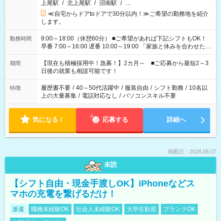
上尾駅
/
北上尾駅
/
沼南駅
/
…
≪自宅からドアtoドアで30分以内！≫ご希望の勤務地を紹介
します。
9:00～18:00（休憩60分） ■ご希望があれば下記シフトもOK！
勤務時間
早番 7:00～16:00 遅番 10:00～19:00 「家族と休みを合わせた
い」 「余裕を持って夕飯の準備がしたい」 「できれば残業はし
たくない」 など、ご希望を教えてくださいね。 ※Wワーク希望
【現在も積極採用中！急募！】2カ月～ ■ご応募から最短2～3
期間
の方へ 今ご覧のお仕事で希望する勤務時間と、もう1つのお仕事
日後の就業も相談可能です！
の勤務時間。 合計で週40時間を超える場合は応募できません。
履歴書不要
/
40～50代活躍中
/
服装自由
/
シフト勤務
/
10名以
特徴
上の大量募集
/
電話対応なし
/
パソコンスキル不要
気になる！
応募する
詳細へ
掲載日：2026.08.07
未読
【シフト自由・現金手渡しOK】iPhoneなどス
マホの充電を繋げるだけ！
派遣
職種未経験OK
社会人未経験OK
大学生歓迎
ブランクOK