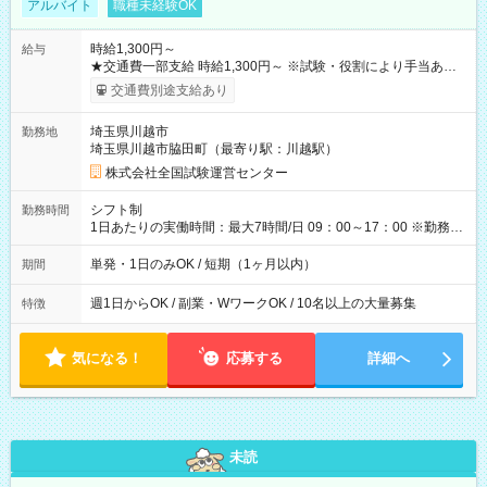
アルバイト
職種未経験OK
時給1,300円～
給与
★交通費一部支給 時給1,300円～ ※試験・役割により手当あり
※勤務回数により昇給あり 【即給（前払い）オプションあ
交通費別途支給あり
り！】 希望される場合、勤務から1週間ほどで給与の一部を受け
取れます。 ※手数料418円がかかります。 【過去試験日の収入
埼玉県川越市
勤務地
例】 ・河合塾模擬試験 8:30～17:30（休憩1時間） 時給1,300円
埼玉県川越市脇田町（最寄り駅：川越駅）
×8時間＝日収10,400円＋交通費 ※当日の役割により時給＋100
円の場合あり ・国家試験 7:00～13:30（休憩なし） 時給1,300
株式会社全国試験運営センター
円（役割手当＋100円）×6時間＝日収8,400円＋交通費 【試用期
間】試用期間なし
シフト制
勤務時間
1日あたりの実働時間：最大7時間/日 09：00～17：00 ※勤務時
間は 試験により異なります。
単発・1日のみOK / 短期（1ヶ月以内）
期間
週1日からOK / 副業・WワークOK / 10名以上の大量募集
特徴
気になる！
応募する
詳細へ
未読