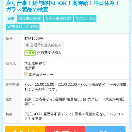
座り仕事！給与即払いOK！高時給！平日休み！
ガラス製品の検査
派遣
職種未経験OK
社会人未経験OK
ブランクOK
WEB登録・面接OK
時給1600円
給与
交通費別途支給あり
交通費支給有り
交通費
埼玉県熊谷市
勤務地
籠原駅
素材系メーカー
7:00～15:00 15:00～22:00 22:00～7:00 ※表記のうち実働6時間
勤務時間
15分から8時間です。
長期【ご応募から1週間以内(最短2日目)のスピード就業が可能】
期間
即日～
日払いOK
/
履歴書不要
/
シフト勤務
/
電話対応なし
/
パソコン
特徴
スキル不要