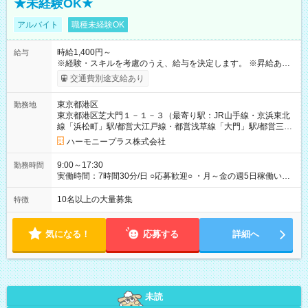
★未経験OK★
アルバイト
職種未経験OK
時給1,400円～
給与
※経験・スキルを考慮のうえ、給与を決定します。 ※昇給あり
（勤務実績・評価による） ※残業が発生した場合は、時間外手
交通費別途支給あり
当を全額支給します。 ※交通費支給（月額上限50,000円／当社
規定による） ※給与は月末締め、翌月15日払いです。 ※試用期
東京都港区
勤務地
間中も給与・待遇に変更はありません。 【試用期間】試用期間
東京都港区芝大門１－１－３（最寄り駅：JR山手線・京浜東北
あり 試用期間の長さ：1ヶ月 雇用形態、給与は本採用時と同じ
線「浜松町」駅/都営大江戸線・都営浅草線「⼤⾨」駅/都営三田
です。 試用期間中は、健康保険などの福利厚生の一部が制限さ
線「御成⾨」駅）
れる可能性があります。
ハーモニープラス株式会社
9:00～17:30
勤務時間
実働時間：7時間30分/日 ○応募歓迎○ ・月～金の週5日稼働いた
だける方 ・実働時間：7.5時間（休憩1時間）
10名以上の大量募集
特徴
気になる！
応募する
詳細へ
未読