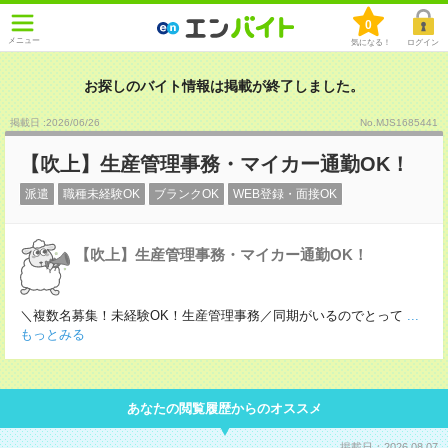
0
メニュー
気になる！
ログイン
お探しのバイト情報は掲載が終了しました。
掲載日 :2026
/
06
/
26
No.MJS1685441
【吹上】生産管理事務・マイカー通勤OK！
派遣
職種未経験OK
ブランクOK
WEB登録・面接OK
【吹上】生産管理事務・マイカー通勤OK！
＼複数名募集！未経験OK！生産管理事務／同期がいるのでとって
...
もっとみる
あなたの閲覧履歴からのオススメ
掲載日：2026.08.07