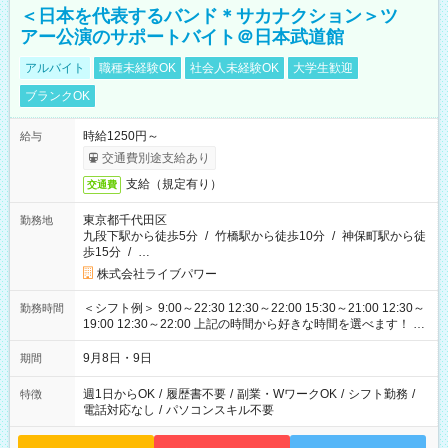
＜日本を代表するバンド＊サカナクション＞ツ
アー公演のサポートバイト＠日本武道館
アルバイト
職種未経験OK
社会人未経験OK
大学生歓迎
ブランクOK
時給1250円～
給与
交通費別途支給あり
支給（規定有り）
交通費
東京都千代田区
勤務地
九段下駅から徒歩5分
/
竹橋駅から徒歩10分
/
神保町駅から徒
歩15分
/
…
株式会社ライブパワー
＜シフト例＞ 9:00～22:30 12:30～22:00 15:30～21:00 12:30～
勤務時間
19:00 12:30～22:00 上記の時間から好きな時間を選べます！ ※
時間は変更となる可能性があります
9月8日・9日
期間
週1日からOK
/
履歴書不要
/
副業・WワークOK
/
シフト勤務
/
特徴
電話対応なし
/
パソコンスキル不要