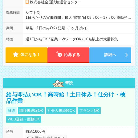
円の場合あり ・国家試験 7:00～13:30（休憩なし） 時給1,300
株式会社全国試験運営センター
円（役割手当＋100円）×6時間＝日収8,400円＋交通費 【試用期
間】試用期間なし
シフト制
勤務時間
1日あたりの実働時間：最大7時間/日 09：00～17：00 ※勤務時
間は 試験により異なります。
単発・1日のみOK / 短期（1ヶ月以内）
期間
週1日からOK / 副業・WワークOK / 10名以上の大量募集
特徴
気になる！
応募する
詳細へ
未読
給与即払いOK！高時給！土日休み！仕分け・検
品作業
派遣
職種未経験OK
社会人未経験OK
ブランクOK
WEB登録・面接OK
時給1600円
給与