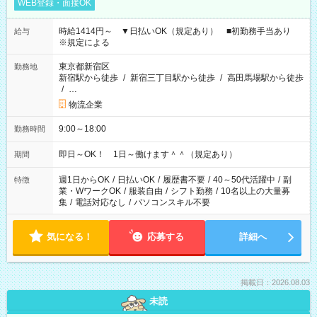
WEB登録・面接OK
時給1414円～ ▼日払いOK（規定あり） ■初勤務手当あり
給与
※規定による
東京都新宿区
勤務地
新宿駅から徒歩
/
新宿三丁目駅から徒歩
/
高田馬場駅から徒歩
/
…
物流企業
9:00～18:00
勤務時間
即日～OK！ 1日～働けます＾＾（規定あり）
期間
週1日からOK
/
日払いOK
/
履歴書不要
/
40～50代活躍中
/
副
特徴
業・WワークOK
/
服装自由
/
シフト勤務
/
10名以上の大量募
集
/
電話対応なし
/
パソコンスキル不要
気になる！
応募する
詳細へ
掲載日：2026.08.03
未読