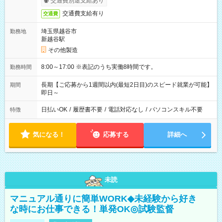
交通費別途支給あり
交通費支給有り
交通費
埼玉県越谷市
勤務地
新越谷駅
その他製造
8:00～17:00 ※表記のうち実働8時間です。
勤務時間
長期【ご応募から1週間以内(最短2日目)のスピード就業が可能】
期間
即日～
日払いOK
/
履歴書不要
/
電話対応なし
/
パソコンスキル不要
特徴
気になる！
応募する
詳細へ
未読
マニュアル通りに簡単WORK◆未経験から好き
な時にお仕事できる！単発OK◎試験監督