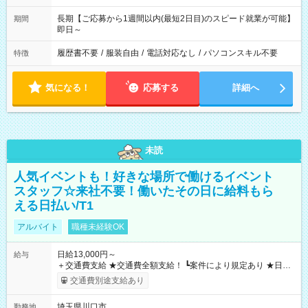
長期【ご応募から1週間以内(最短2日目)のスピード就業が可能】
期間
即日～
履歴書不要
/
服装自由
/
電話対応なし
/
パソコンスキル不要
特徴
気になる！
応募する
詳細へ
未読
人気イベントも！好きな場所で働けるイベント
スタッフ☆来社不要！働いたその日に給料もら
える日払い/T1
アルバイト
職種未経験OK
日給13,000円～
給与
＋交通費支給 ★交通費全額支給！ ┗案件により規定あり ★日払
いOK！（規定あり） ┗働いたその日に現金GET♪ お仕事後はコ
交通費別途支給あり
ンビニATMから 日払い分を引き落とせます！ 【試用期間】試
用期間なし
埼玉県川口市
勤務地