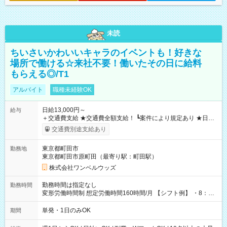
未読
ちいさいかわいいキャラのイベントも！好きな
場所で働ける☆来社不要！働いたその日に給料
もらえる◎/T1
アルバイト
職種未経験OK
日給13,000円～
給与
＋交通費支給 ★交通費全額支給！ ┗案件により規定あり ★日払
いOK！（規定あり） ┗働いたその日に現金GET♪ お仕事後はコ
交通費別途支給あり
ンビニATMから 日払い分を引き落とせます！ 【試用期間】試
用期間なし
東京都町田市
勤務地
東京都町田市原町田（最寄り駅：町田駅）
株式会社ワンベルウッズ
勤務時間は指定なし
勤務時間
変形労働時間制 想定労働時間160時間/月 【シフト例】 ・8：00
～21：00
単発・1日のみOK
期間