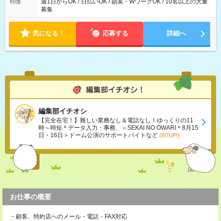
週1日からOK / 日払いOK / 副業・WワークOK / 10名以上の大量
特徴
募集
気になる！
応募する
詳細へ
編集部イチオシ
【完全在宅！】難しい業務なし＆電話なし！ゆっくりの11
時～時短＊データ入力・事務、＜SEKAI NO OWARI＊8月15
日・16日＞ドーム公演のサポートバイトなど
(8/7UP!)
お仕事の概要
・顧客、特約店へのメール・電話・FAX対応