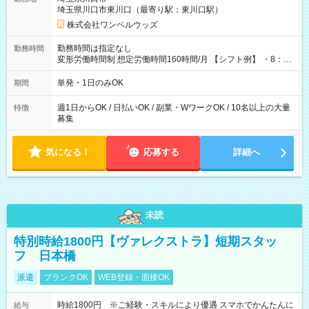
埼玉県川口市東川口（最寄り駅：東川口駅）
株式会社ワンベルウッズ
勤務時間は指定なし
勤務時間
変形労働時間制 想定労働時間160時間/月 【シフト例】 ・8：00
～21：00
単発・1日のみOK
期間
週1日からOK / 日払いOK / 副業・WワークOK / 10名以上の大量
特徴
募集
気になる！
応募する
詳細へ
未読
特別時給1800円【ヴァレクストラ】短期スタッ
フ 日本橋
派遣
ブランクOK
WEB登録・面接OK
時給1800円 ※ご経験・スキルにより優遇 スマホでかんたんに
給与