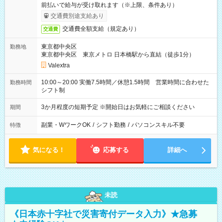
前払いで給与が受け取れます（※上限、条件あり）
交通費別途支給あり
交通費全額支給（規定あり）
交通費
東京都中央区
勤務地
東京都中央区 東京メトロ 日本橋駅から直結（徒歩1分）
Valextra
10:00～20:00 実働7.5時間／休憩1.5時間 営業時間に合わせた
勤務時間
シフト制
3か月程度の短期予定 ※開始日はお気軽にご相談ください
期間
副業・WワークOK
/
シフト勤務
/
パソコンスキル不要
特徴
気になる！
応募する
詳細へ
未読
《日本赤十字社で災害寄付データ入力》★急募