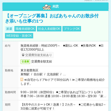
未読
【オープニング募集】おばあちゃんのお散歩付
き添いも仕事の1つ
派遣
職種未経験OK
社会人未経験OK
ブランクOK
WEB登録・面接OK
無資格未経験：時給1500円～ ■週払いOK ■扶養内OK ■日
給与
収1万2000円以上
交通費別途支給あり
交通費全額支給
交通費
東京都豊島区
勤務地
巣鴨駅
/
目白駅
/
北池袋駅
/
…
≪自宅からドアtoドアで30分以内！≫ご希望の勤務地を紹介
します。
9:00～18:00（休憩60分） ■ご希望があれば下記シフトもOK！
勤務時間
早番 7:00～16:00 遅番 10:00～19:00 夜勤 16:30～翌9:30 「家族
と休みを合わせたい」 「余裕を持って夕飯の準備がしたい」
「できれば残業はしたくない」 など、ご希望を教えてください
【8月中のスタートOK！急募！】2カ月～ ■ご応募から最短2～
期間
ね。 ※Wワーク希望の方へ 今ご覧のお仕事で希望する勤務時間
3日後に就業が可能です！