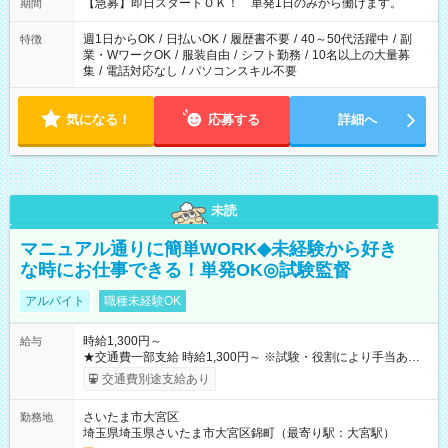
【急募】即日スタートＯＫ！ 単発1日のみから働けます。
期間
週1日からOK
/
日払いOK
/
履歴書不要
/
40～50代活躍中
/
副
特徴
業・WワークOK
/
服装自由
/
シフト勤務
/
10名以上の大量募
集
/
電話対応なし
/
パソコンスキル不要
気になる！
応募する
詳細へ
未読
マニュアル通りに簡単WORK◆未経験から好き
な時にお仕事できる！単発OK◎試験監督
アルバイト
職種未経験OK
時給1,300円～
給与
★交通費一部支給 時給1,300円～ ※試験・役割により手当あり
※勤務回数により昇給あり 【即給（前払い）オプションあ
交通費別途支給あり
り！】 希望される場合、勤務から1週間ほどで給与の一部を受け
取れます。 ※手数料418円がかかります。 【過去試験日の収入
さいたま市大宮区
勤務地
例】 ・河合塾模擬試験 8:30～17:30（休憩1時間） 時給1,300円
埼玉県埼玉県さいたま市大宮区錦町（最寄り駅：大宮駅）
×8時間＝日収10,400円＋交通費 ※当日の役割により時給＋100