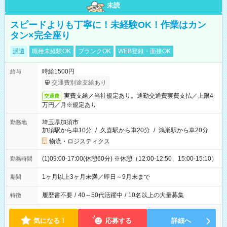
未読
スピードよりも丁寧に！未経験OK！作業はカン
タン×完全座り
派遣
職種未経験OK
ブランクOK
WEB登録・面接OK
時給1500円
給与
交通費別途支給あり
実費支給／当社規定あり。通勤交通費実費支払／上限4
交通費
万円／月※規定あり
埼玉県加須市
勤務地
加須駅から車10分
/
久喜駅から車20分
/
鴻巣駅から車20分
物流・ロジスティクス
(1)09:00-17:00(休憩60分) ※休憩（12:00-12:50、15:00-15:10）
勤務時間
1ヶ月以上3ヶ月未満／即日～9月末まで
期間
履歴書不要
/
40～50代活躍中
/
10名以上の大量募集
特徴
気になる！
応募する
詳細へ