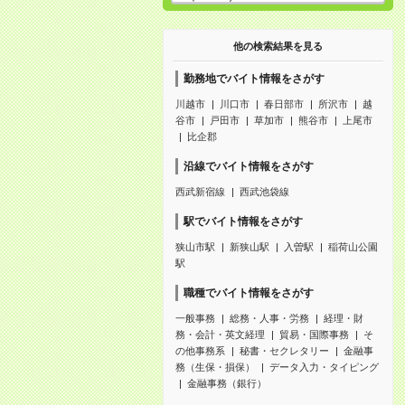
他の検索結果を見る
勤務地でバイト情報をさがす
川越市
川口市
春日部市
所沢市
越
谷市
戸田市
草加市
熊谷市
上尾市
比企郡
沿線でバイト情報をさがす
西武新宿線
西武池袋線
駅でバイト情報をさがす
狭山市駅
新狭山駅
入曽駅
稲荷山公園
駅
職種でバイト情報をさがす
一般事務
総務・人事・労務
経理・財
務・会計・英文経理
貿易・国際事務
そ
の他事務系
秘書・セクレタリー
金融事
務（生保・損保）
データ入力・タイピング
金融事務（銀行）