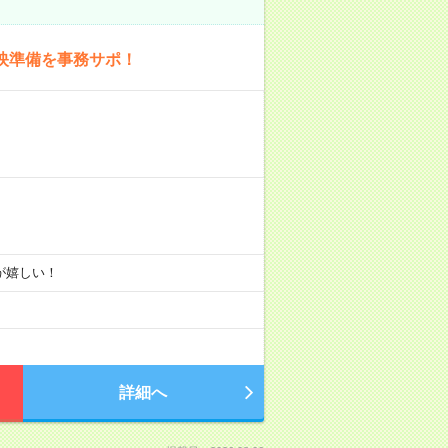
映準備を事務サポ！
りが嬉しい！
詳細へ