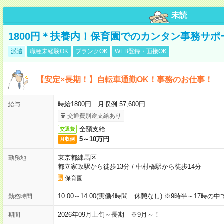
未読
1800円＊扶養内！保育園でのカンタン事務サ
派遣
職種未経験OK
ブランクOK
WEB登録・面接OK
【安定×長期！】自転車通勤OK！事務のお仕事！
時給1800円 月収例 57,600円
給与
交通費別途支給あり
全額支給
交通費
5～10万円
月収例
東京都練馬区
勤務地
都立家政駅から徒歩13分
/
中村橋駅から徒歩14分
保育園
10:00～14:00(実働4時間 休憩なし) ※9時半～17時
勤務時間
2026年09月上旬～長期 ※9月～！
期間