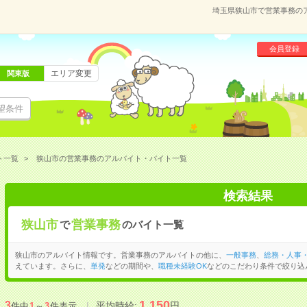
埼玉県狭山市で営業事務の
会員登録
エリア変更
関東版
望条件
ト一覧
狭山市の営業事務のアルバイト・バイト一覧
検索結果
狭山市
営業事務
で
のバイト一覧
狭山市のアルバイト情報です。営業事務のアルバイトの他に、
一般事務
、
総務・人事
えています。さらに、
単発
などの期間や、
職種未経験OK
などのこだわり条件で絞り込
1,150
3
平均時給:
円
件中
1
～
3
件表示