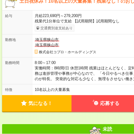
土日祝休み！10名以上の大量募集！残業なし！のお
月給223,690円～279,200円
給与
残業代1分単位で支給 【試用期間】試用期間なし
交通費別途支給あり
埼玉県狭山市
勤務地
埼玉県狭山市
株式会社コプロ・ホールディングス
8:00～17:00
勤務時間
実働時間：8時間/日 休憩1時間 残業はほとんどなく、
務は進捗管理や事務が中心なので、 「今日やるべき仕
のが特長。 突発的な対応も少なく、無理をさせない働き
10名以上の大量募集
特徴
気になる！
応募する
未読