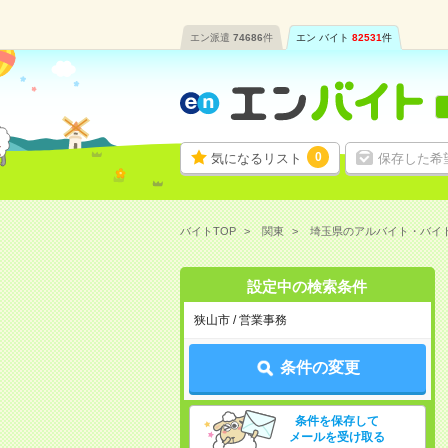
エン派遣
74686
件
エン バイト
82531
件
0
気になるリスト
保存した希
バイトTOP
関東
埼玉県のアルバイト・バイ
設定中の検索条件
狭山市 / 営業事務
条件の変更
条件を保存して
メールを受け取る