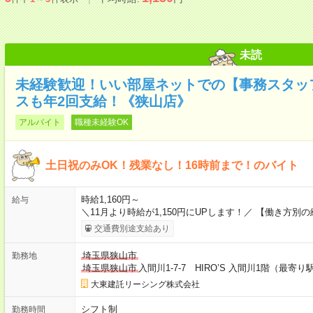
未読
未経験歓迎！いい部屋ネットでの【事務スタッフ
スも年2回支給！《狭山店》
アルバイト
職種未経験OK
土日祝のみOK！残業なし！16時前まで！のバイト
時給1,160円～
給与
＼11月より時給が1,150円にUPします！／ 【働き方別の
交通費別途支給あり
埼玉県狭山市
勤務地
埼玉県狭山市
入間川1-7-7 HIRO’S 入間川1階（最
大東建託リーシング株式会社
シフト制
勤務時間