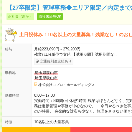
【27卒限定】管理事務◆エリア限定／内定まで
正社員（新卒）
職種未経験OK
土日祝休み！10名以上の大量募集！残業なし！のお
月給223,690円～279,200円
給与
残業代1分単位で支給 【試用期間】試用期間なし
交通費別途支給あり
埼玉県狭山市
勤務地
埼玉県狭山市
株式会社コプロ・ホールディングス
8:00～17:00
勤務時間
実働時間：8時間/日 休憩1時間 残業はほとんどなく、
務は進捗管理や事務が中心なので、 「今日やるべき仕
のが特長。 突発的な対応も少なく、無理をさせない働き
10名以上の大量募集
特徴