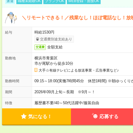
派遣
職種未経験OK
ブランクOK
WEB登録・面接OK
＼リモートできる！／残業なし！ほぼ電話なし！放
時給1530円
給与
交通費別途支給あり
全額支給
交通費
横浜市青葉区
勤務地
市が尾駅から徒歩10分
大手☆有線テレビによる放送事業・広告事業など♪
09:15～18:00(実働7時間45分 休憩1時間) ※朝ゆっく
勤務時間
2026年09月上旬～長期 ※9月～！
期間
履歴書不要
/
40～50代活躍中
/
服装自由
特徴
気になる！
応募する