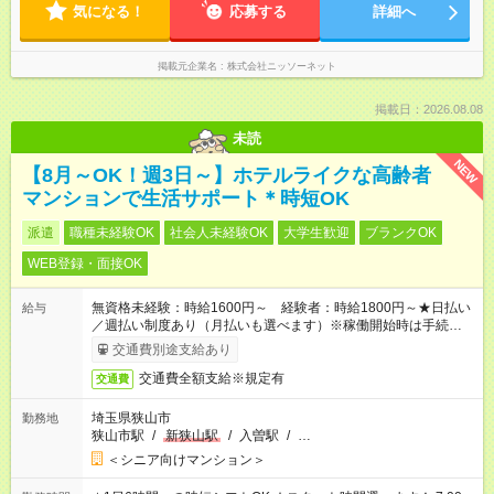
気になる！
応募する
詳細へ
掲載元企業名
株式会社ニッソーネット
掲載日：2026.08.08
未読
NEW
【8月～OK！週3日～】ホテルライクな高齢者
マンションで生活サポート＊時短OK
派遣
職種未経験OK
社会人未経験OK
大学生歓迎
ブランクOK
WEB登録・面接OK
無資格未経験：時給1600円～ 経験者：時給1800円～★日払い
給与
／週払い制度あり（月払いも選べます）※稼働開始時は手続き完
了次第のお支払いとなります。
交通費別途支給あり
交通費全額支給※規定有
交通費
埼玉県狭山市
勤務地
狭山市駅
/
新狭山駅
/
入曽駅
/
…
＜シニア向けマンション＞