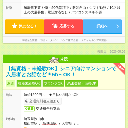
の勤務時間。 合計で週40時間を超える場合は応募できません。
履歴書不要
/
40～50代活躍中
/
服装自由
/
シフト勤務
/
10名以
特徴
上の大量募集
/
電話対応なし
/
パソコンスキル不要
気になる！
応募する
詳細へ
掲載元企業名
日研トータルソーシング株式会社 メディカルケア事業部
掲載日：2026.08.06
未読
NEW
【無資格・未経験OK】シニア向けマンションで
入居者とお話など＊5h～OK！
派遣
職種未経験OK
ブランクOK
WEB登録・面接OK
時給1800円～ ★日払い/週払いOK
給与
交通費別途支給あり
交通費全額支給
交通費
埼玉県狭山市
勤務地
狭山市駅
/
新狭山駅
/
入曽駅
/
…