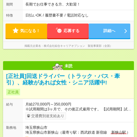
長期でお仕事できる方、大歓迎！
期間
日払いOK
/
履歴書不要
/
電話対応なし
特徴
気になる！
応募する
詳細へ
掲載元企業名
株式会社綜合キャリアオプション 製造事業部（全国）
未読
[正社員]回送ドライバー（トラック・バス・牽
引）、経験があれば女性・シニア活躍中!
正社員
月給270,000円～350,000円
給与
※試用期間は3ヶ月で、その後正式雇用です。 【試用期間】試用
期間あり 試用期間の長さ：3ヶ月 雇用形態、給与は本採用時と
交通費別途支給あり
同じです。
埼玉県狭山市
勤務地
埼玉県狭山市新狭山（最寄り駅：西武鉄道 新宿線
新狭山駅
）