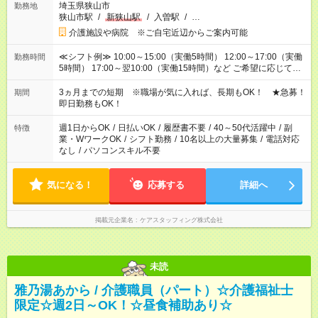
埼玉県狭山市
勤務地
狭山市駅
/
新狭山駅
/
入曽駅
/
…
介護施設や病院 ※ご自宅近辺からご案内可能
≪シフト例≫ 10:00～15:00（実働5時間） 12:00～17:00（実働
勤務時間
5時間） 17:00～翌10:00（実働15時間）など ご希望に応じて、
働く時間は調整できます！ お気軽に担当へ相談ください！
3ヵ月までの短期 ※職場が気に入れば、長期もOK！ ★急募！
期間
即日勤務もOK！
週1日からOK
/
日払いOK
/
履歴書不要
/
40～50代活躍中
/
副
特徴
業・WワークOK
/
シフト勤務
/
10名以上の大量募集
/
電話対応
なし
/
パソコンスキル不要
気になる！
応募する
詳細へ
掲載元企業名
ケアスタッフィング株式会社
未読
雅乃湯あから / 介護職員（パート）☆介護福祉士
限定☆週2日～OK！☆昼食補助あり☆