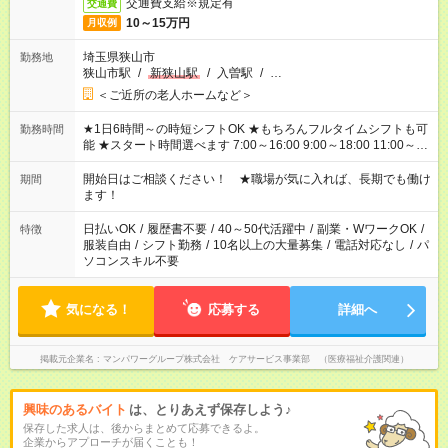
交通費支給※規定有
交通費
10～15万円
月収例
埼玉県狭山市
勤務地
狭山市駅
/
新狭山駅
/
入曽駅
/
…
＜ご近所の老人ホームなど＞
★1日6時間～の時短シフトOK ★もちろんフルタイムシフトも可
勤務時間
能 ★スタート時間選べます 7:00～16:00 9:00～18:00 11:00～
20:00 など 残業なし！ ※Wワークの場合、他のお仕事と合わせ
週40時間超の就業はご案内できません ※法令に基づき、週20時
開始日はご相談ください！ ★職場が気に入れば、長期でも働け
期間
間以上勤務は社会保険への加入対象となります ※労働者派遣法
ます！
（日雇い派遣の原則禁止）により、短時間・短期間の就業はご
案内が難しい場合があります
日払いOK
/
履歴書不要
/
40～50代活躍中
/
副業・WワークOK
/
特徴
服装自由
/
シフト勤務
/
10名以上の大量募集
/
電話対応なし
/
パ
ソコンスキル不要
気になる！
応募する
詳細へ
掲載元企業名
マンパワーグループ株式会社 ケアサービス事業部 （医療福祉介護関連）
興味のあるバイト
は、とりあえず保存しよう♪
保存した求人は、後からまとめて応募できるよ。
企業からアプローチが届くことも！