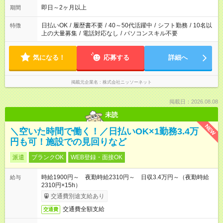
即日～2ヶ月以上
期間
日払いOK
/
履歴書不要
/
40～50代活躍中
/
シフト勤務
/
10名以
特徴
上の大量募集
/
電話対応なし
/
パソコンスキル不要
気になる！
応募する
詳細へ
掲載元企業名
株式会社ニッソーネット
掲載日：2026.08.08
未読
NEW
＼空いた時間で働く！／日払いOK×1勤務3.4万
円も可！施設での見回りなど
派遣
ブランクOK
WEB登録・面接OK
時給1900円～ 夜勤時給2310円～ 日収3.4万円～（夜勤時給
給与
2310円×15h）
交通費別途支給あり
交通費全額支給
交通費