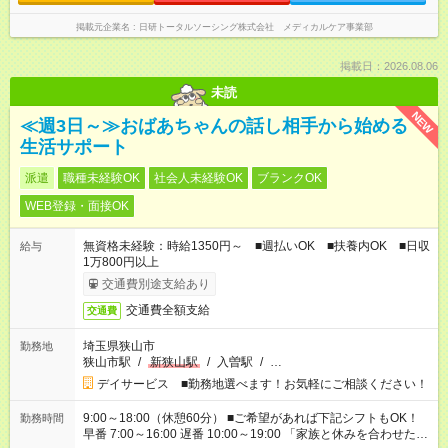
掲載元企業名
日研トータルソーシング株式会社 メディカルケア事業部
掲載日：2026.08.06
未読
NEW
≪週3日～≫おばあちゃんの話し相手から始める
生活サポート
派遣
職種未経験OK
社会人未経験OK
ブランクOK
WEB登録・面接OK
無資格未経験：時給1350円～ ■週払いOK ■扶養内OK ■日収
給与
1万800円以上
交通費別途支給あり
交通費全額支給
交通費
埼玉県狭山市
勤務地
狭山市駅
/
新狭山駅
/
入曽駅
/
…
デイサービス ■勤務地選べます！お気軽にご相談ください！
9:00～18:00（休憩60分） ■ご希望があれば下記シフトもOK！
勤務時間
早番 7:00～16:00 遅番 10:00～19:00 「家族と休みを合わせた