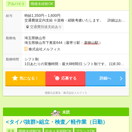
アルバイト
職種未経験OK
時給1,350円～1,600円
給与
交通費規定内支給 ※資格・経験考慮いたします。 詳細はお気
軽にお問合せ下さい♪ 【試用期間】試用期間なし
交通費別途支給あり
埼玉県狭山市
勤務地
埼玉県狭山市下奥富644（最寄り駅：
新狭山駅
）
株式会社メルフィス
シフト制
勤務時間
1日あたりの実働時間：最大8時間/日 シフト制です。 (1)8:30～
17:30 (2)9:00～18:00 (3)8:30~17:00 週2日～勤務可能です！ 週
3日以上勤務可能な方大歓迎！！！！ 勤務曜日・短時間勤務につ
気になる！
いてもご相談下さい。
応募する
詳細へ
掲載元企業名
株式会社メルフィス
未読
<タイパ抜群>組立・検査／軽作業（日勤）
派遣
職種未経験OK
社会人未経験OK
ブランクOK