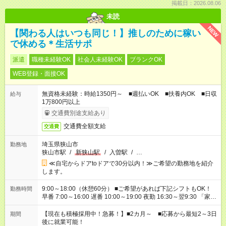
掲載日：2026.08.06
未読
NEW
【関わる人はいつも同じ！】推しのために稼い
で休める＊生活サポ
派遣
職種未経験OK
社会人未経験OK
ブランクOK
WEB登録・面接OK
無資格未経験：時給1350円～ ■週払いOK ■扶養内OK ■日収
給与
1万800円以上
交通費別途支給あり
交通費全額支給
交通費
埼玉県狭山市
勤務地
狭山市駅
/
新狭山駅
/
入曽駅
/
…
≪自宅からドアtoドアで30分以内！≫ご希望の勤務地を紹介
します。
9:00～18:00（休憩60分） ■ご希望があれば下記シフトもOK！
勤務時間
早番 7:00～16:00 遅番 10:00～19:00 夜勤 16:30～翌9:30 「家族
と休みを合わせたい」 「余裕を持って夕飯の準備がしたい」
「できれば残業はしたくない」 など、ご希望を教えてください
【現在も積極採用中！急募！】■2カ月～ ■応募から最短2～3日
期間
ね。 ※Wワーク希望の方へ 今ご覧のお仕事で希望する勤務時間
後に就業可能！