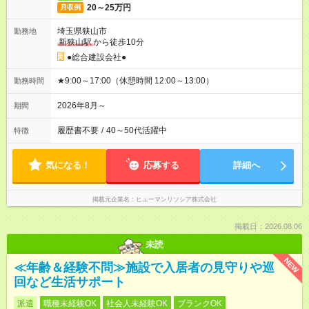
20～25万円
月収例
埼玉県狭山市
勤務地
新狭山駅
から徒歩10分
●総合建設会社●
★9:00～17:00（休憩時間 12:00～13:00）
勤務時間
2026年8月～
期間
履歴書不要
/
40～50代活躍中
特徴
気になる！
応募する
詳細へ
掲載元企業名
ヒューマンリソシア株式会社
掲載日：2026.08.06
未読
NEW
≪年齢＆経験不問≫施設で入居者の見守りや巡
回など生活サポート
派遣
職種未経験OK
社会人未経験OK
ブランクOK