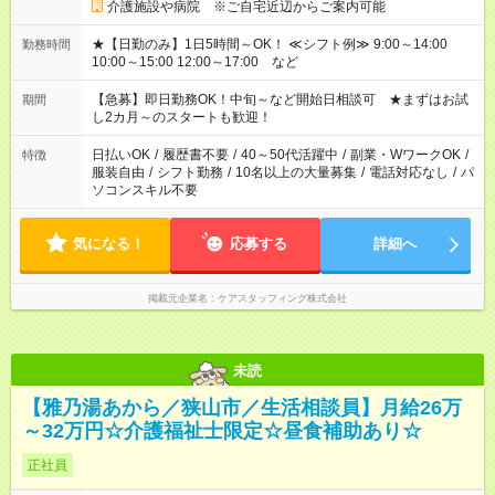
介護施設や病院 ※ご自宅近辺からご案内可能
★【日勤のみ】1日5時間～OK！ ≪シフト例≫ 9:00～14:00
勤務時間
10:00～15:00 12:00～17:00 など
【急募】即日勤務OK！中旬～など開始日相談可 ★まずはお試
期間
し2カ月～のスタートも歓迎！
日払いOK
/
履歴書不要
/
40～50代活躍中
/
副業・WワークOK
/
特徴
服装自由
/
シフト勤務
/
10名以上の大量募集
/
電話対応なし
/
パ
ソコンスキル不要
気になる！
応募する
詳細へ
掲載元企業名
ケアスタッフィング株式会社
未読
【雅乃湯あから／狭山市／生活相談員】月給26万
～32万円☆介護福祉士限定☆昼食補助あり☆
正社員