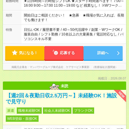
★1日6時間～の時短シフトOK ★スタート時間選べます！ 7:00～
勤務時間
16:00 9:00～17:00 11:00～19:00 など 残業なし！ ※Wワークの
場合、他のお仕事と合わせ週40時間超の就業はご案内できませ
ん ※法令に基づき、週20時間以上勤務は社会保険への加入対象
開始日はご相談ください！ ★急募 ★職場が気に入れば、長期
期間
となります ※労働者派遣法（日雇い派遣の原則禁止）により、
でも働けます！
短時間・短期間の就業はご案内が難しい場合があります
日払いOK
/
履歴書不要
/
40～50代活躍中
/
副業・WワークOK
/
特徴
服装自由
/
シフト勤務
/
10名以上の大量募集
/
電話対応なし
/
パ
ソコンスキル不要
気になる！
応募する
詳細へ
掲載元企業名
マンパワーグループ株式会社 ケアサービス事業部 （医療福祉介護関連）
掲載日：2026.08.07
未読
NEW
【週2回＆夜勤日収2.5万円～】未経験OK！施設
で見守り
派遣
職種未経験OK
社会人未経験OK
ブランクOK
WEB登録・面接OK