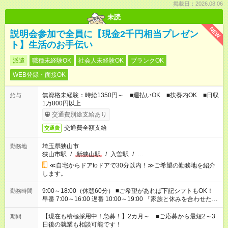
掲載日：2026.08.06
未読
NEW
説明会参加で全員に【現金2千円相当プレゼン
ト】生活のお手伝い
派遣
職種未経験OK
社会人未経験OK
ブランクOK
WEB登録・面接OK
無資格未経験：時給1350円～ ■週払いOK ■扶養内OK ■日収
給与
1万800円以上
交通費別途支給あり
交通費全額支給
交通費
埼玉県狭山市
勤務地
狭山市駅
/
新狭山駅
/
入曽駅
/
…
≪自宅からドアtoドアで30分以内！≫ご希望の勤務地を紹介
します。
9:00～18:00（休憩60分） ■ご希望があれば下記シフトもOK！
勤務時間
早番 7:00～16:00 遅番 10:00～19:00 「家族と休みを合わせた
い」 「余裕を持って夕飯の準備がしたい」 「できれば残業はし
たくない」 など、ご希望を教えてくださいね。 ※Wワーク希望
【現在も積極採用中！急募！】2カ月～ ■ご応募から最短2～3
期間
の方へ 今ご覧のお仕事で希望する勤務時間と、もう1つのお仕事
日後の就業も相談可能です！