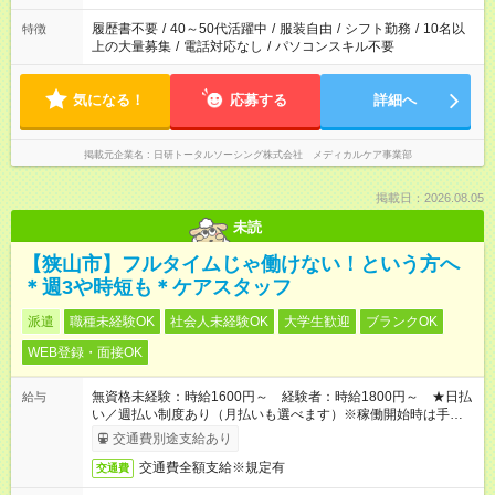
と、もう1つのお仕事の勤務時間。 合計で週40時間を超える場
合は応募できません。
履歴書不要
/
40～50代活躍中
/
服装自由
/
シフト勤務
/
10名以
特徴
上の大量募集
/
電話対応なし
/
パソコンスキル不要
気になる！
応募する
詳細へ
掲載元企業名
日研トータルソーシング株式会社 メディカルケア事業部
掲載日：2026.08.05
未読
【狭山市】フルタイムじゃ働けない！という方へ
＊週3や時短も＊ケアスタッフ
派遣
職種未経験OK
社会人未経験OK
大学生歓迎
ブランクOK
WEB登録・面接OK
無資格未経験：時給1600円～ 経験者：時給1800円～ ★日払
給与
い／週払い制度あり（月払いも選べます）※稼働開始時は手続き
完了次第のお支払いとなります。
交通費別途支給あり
交通費全額支給※規定有
交通費