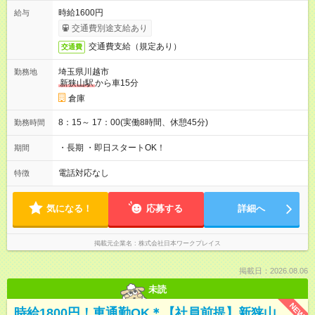
時給1600円
給与
交通費別途支給あり
交通費支給（規定あり）
交通費
埼玉県川越市
勤務地
新狭山駅
から車15分
倉庫
8：15～ 17：00(実働8時間、休憩45分)
勤務時間
・長期 ・即日スタートOK！
期間
電話対応なし
特徴
気になる！
応募する
詳細へ
掲載元企業名
株式会社日本ワークプレイス
掲載日：2026.08.06
未読
NEW
時給1800円！車通勤OK＊【社員前提】新狭山