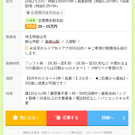
日収2.5万円：時給1350円×8h＋残業割増（時給1.25×8h）+深夜
給与
割増（時給0.25×5h）
交通費別途支給あり
交通費全額支給
交通費
20～25万円
月収例
埼玉県狭山市
勤務地
狭山市駅
/
新狭山駅
/
入曽駅
/
…
≪自宅からドアtoドアで30分以内！≫ご希望の勤務地を紹介
します。
▽シフト例 ・16:30～翌9:30 ・16:30～翌10:30など ※慣れるま
勤務時間
での最初のうちは日勤からのスタート！ ※Wワーク希望の方へ
今ご覧のお仕事で希望する勤務時間と、もう1つのお仕事の勤務
時間。 合計で週40時間を超える場合は応募できません。
【8月中のスタートOK！急募！】2カ月～ ■ご応募から最短2～
期間
3日後に就業が可能です！
週1日からOK
/
履歴書不要
/
40～50代活躍中
/
服装自由
/
シフ
特徴
ト勤務
/
10名以上の大量募集
/
電話対応なし
/
パソコンスキル不
要
気になる！
応募する
詳細へ
掲載元企業名
日研トータルソーシング株式会社 メディカルケア事業部