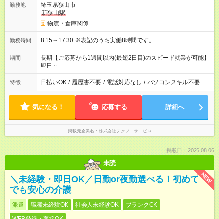
埼玉県狭山市
勤務地
新狭山駅
物流・倉庫関係
8:15～17:30 ※表記のうち実働8時間です。
勤務時間
長期【ご応募から1週間以内(最短2日目)のスピード就業が可能】
期間
即日～
日払いOK
/
履歴書不要
/
電話対応なし
/
パソコンスキル不要
特徴
気になる！
応募する
詳細へ
掲載元企業名
株式会社テクノ・サービス
掲載日：2026.08.06
未読
NEW
＼未経験・即日OK／日勤or夜勤選べる！初めて
でも安心の介護
派遣
職種未経験OK
社会人未経験OK
ブランクOK
WEB登録・面接OK