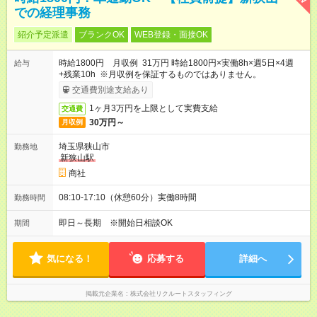
での経理事務
紹介予定派遣
ブランクOK
WEB登録・面接OK
時給1800円 月収例 31万円 時給1800円×実働8h×週5日×4週
給与
+残業10h ※月収例を保証するものではありません。
交通費別途支給あり
1ヶ月3万円を上限として実費支給
交通費
30万円～
月収例
埼玉県狭山市
勤務地
新狭山駅
商社
08:10-17:10（休憩60分）実働8時間
勤務時間
即日～長期 ※開始日相談OK
期間
気になる！
応募する
詳細へ
掲載元企業名
株式会社リクルートスタッフィング