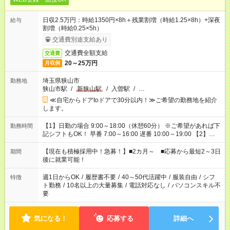
日収2.5万円：時給1350円×8h＋残業割増（時給1.25×8h）+深夜
給与
割増（時給0.25×5h）
交通費別途支給あり
交通費全額支給
交通費
20～25万円
月収例
埼玉県狭山市
勤務地
狭山市駅
/
新狭山駅
/
入曽駅
/
…
≪自宅からドアtoドアで30分以内！≫ご希望の勤務地を紹介
します。
【1】日勤の場合 9:00～18:00（休憩60分） ※ご希望があれば下
勤務時間
記シフトもOK！ 早番 7:00～16:00 遅番 10:00～19:00 【2】夜
勤の場合 16:30～翌9:30 16:30～翌10:30など ※Wワーク希望の
方へ 今ご覧のお仕事で希望する勤務時間と、もう1つのお仕事の
【現在も積極採用中！急募！】■2カ月～ ■応募から最短2～3日
期間
勤務時間。 合計で週40時間を超える場合は応募できません。
後に就業可能！
週1日からOK
/
履歴書不要
/
40～50代活躍中
/
服装自由
/
シフ
特徴
ト勤務
/
10名以上の大量募集
/
電話対応なし
/
パソコンスキル不
要
気になる！
応募する
詳細へ