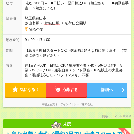
時給1300円～ ■日払い・翌日振込OK（規定あり） ■初勤務手
給与
当（※規定による）
埼玉県狭山市
勤務地
狭山市駅
/
新狭山駅
/
稲荷山公園駅
/
…
物流企業
9：00～17：00
勤務時間
【急募＊即日スタートOK】登録後は好きな時に働けます！（業
期間
法に基づく規定あり）
週1日からOK
/
日払いOK
/
履歴書不要
/
40～50代活躍中
/
副
特徴
業・WワークOK
/
服装自由
/
シフト勤務
/
10名以上の大量募
集
/
電話対応なし
/
パソコンスキル不要
気になる！
応募する
詳細へ
掲載元企業名
テイケイトレード株式会社
掲載日：2026.08.08
未読
NEW