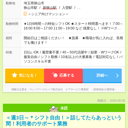
埼玉県狭山市
勤務地
狭山市駅
/
新狭山駅
/
入曽駅
/
…
＜シニア向けマンション＞
★1日6時間～の時短シフトOK ★スタート時間選べます！ 7:00～
勤務時間
16:00 9:00～17:00 11:00～19:00 など 残業なし！ ※Wワークの
場合、他のお仕事と合わせ週40時間超の就業はご案内できませ
ん ※法令に基づき、週20時間以上勤務は社会保険への加入対象
開始日はご相談ください！ ★急募 ★職場が気に入れば、長期
期間
となります ※労働者派遣法（日雇い派遣の原則禁止）により、
でも働けます！
短時間・短期間の就業はご案内が難しい場合があります
日払いOK
/
履歴書不要
/
40～50代活躍中
/
副業・WワークOK
/
特徴
服装自由
/
シフト勤務
/
10名以上の大量募集
/
電話対応なし
/
パ
ソコンスキル不要
気になる！
応募する
詳細へ
掲載元企業名
マンパワーグループ株式会社 ケアサービス事業部 （医療福祉介護関連）
掲載日：2026.08.05
未読
＜週3日～＊シフト自由！＞話してたらあっという
間！利用者のサポート業務