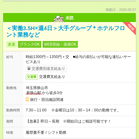
掲載日：2026.08.07
未読
NEW
＜実働3.5H×週4日＞大手グループ＊ホテルフロ
ント業務など
派遣
ブランクOK
WEB登録・面接OK
時給1300円～1350円＋交 ■給与の前払いが可能な速払いサー
給与
ビスあり
交通費別途支給あり
交通費支給あり
交通費
埼玉県狭山市
勤務地
新狭山駅
から徒歩3分
旅行・宿泊施設関連
7:30～11:00 ※金曜日は10：30～14：00の勤務です。
勤務時間
【急募】即日～長期 ※開始日はご相談可能です！
期間
履歴書不要
/
シフト勤務
特徴