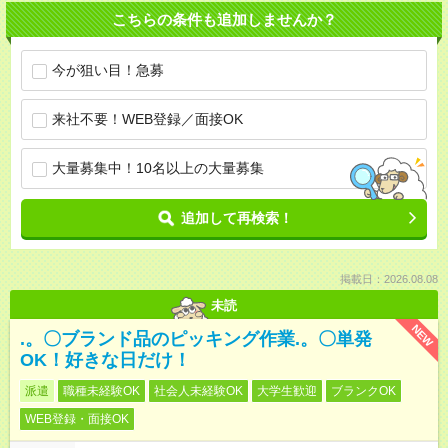
こちらの条件も追加しませんか？
今が狙い目！急募
来社不要！WEB登録／面接OK
大量募集中！10名以上の大量募集
追加して再検索！
掲載日：2026.08.08
未読
NEW
.。〇ブランド品のピッキング作業.。〇単発
OK！好きな日だけ！
派遣
職種未経験OK
社会人未経験OK
大学生歓迎
ブランクOK
WEB登録・面接OK