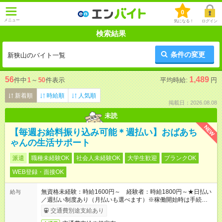
0
メニュー
気になる！
ログイン
検索結果
条件の変更
新狭山のバイト一覧
56
1,489
件中
1
～
50
件表示
平均時給:
円
新着順
時給順
人気順
掲載日：2026.08.08
未読
NEW
【毎週お給料振り込み可能＊週払い】おばあち
ゃんの生活サポート
派遣
職種未経験OK
社会人未経験OK
大学生歓迎
ブランクOK
WEB登録・面接OK
無資格未経験：時給1600円～ 経験者：時給1800円～★日払い
給与
／週払い制度あり（月払いも選べます）※稼働開始時は手続き完
了次第のお支払いとなります。
交通費別途支給あり