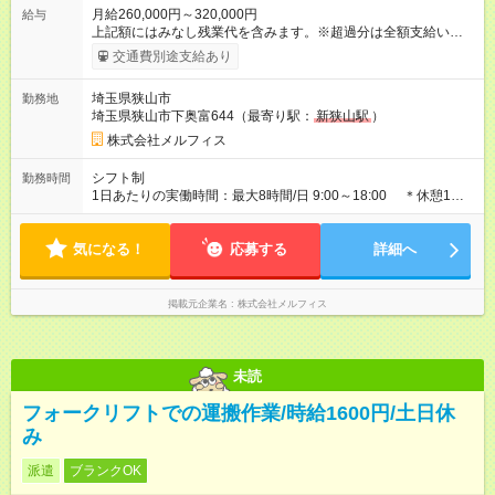
月給260,000円～320,000円
給与
上記額にはみなし残業代を含みます。※超過分は全額支給いたし
ます。 みなし残業代 40,000円 ～ 45,000円／月 みなし残業時
交通費別途支給あり
間 25時間／月 ※経験考慮致します。 賞与年2回 交通費規定内
支給 【試用期間】試用期間なし
埼玉県狭山市
勤務地
埼玉県狭山市下奥富644（最寄り駅：
新狭山駅
）
株式会社メルフィス
シフト制
勤務時間
1日あたりの実働時間：最大8時間/日 9:00～18:00 ＊休憩1時
間 ＊残業ほぼなし
気になる！
応募する
詳細へ
掲載元企業名
株式会社メルフィス
未読
フォークリフトでの運搬作業/時給1600円/土日休
み
派遣
ブランクOK