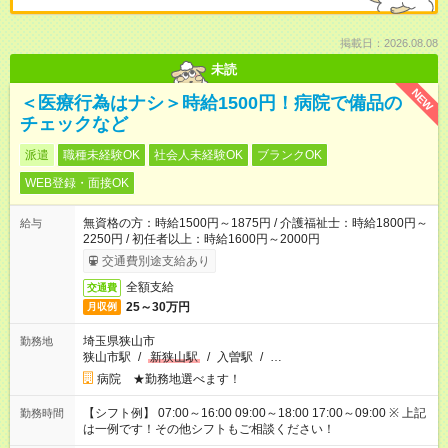
掲載日：2026.08.08
未読
NEW
＜医療行為はナシ＞時給1500円！病院で備品の
チェックなど
派遣
職種未経験OK
社会人未経験OK
ブランクOK
WEB登録・面接OK
無資格の方：時給1500円～1875円 / 介護福祉士：時給1800円～
給与
2250円 / 初任者以上：時給1600円～2000円
交通費別途支給あり
全額支給
交通費
25～30万円
月収例
埼玉県狭山市
勤務地
狭山市駅
/
新狭山駅
/
入曽駅
/
…
病院 ★勤務地選べます！
【シフト例】 07:00～16:00 09:00～18:00 17:00～09:00 ※ 上記
勤務時間
は一例です！その他シフトもご相談ください！