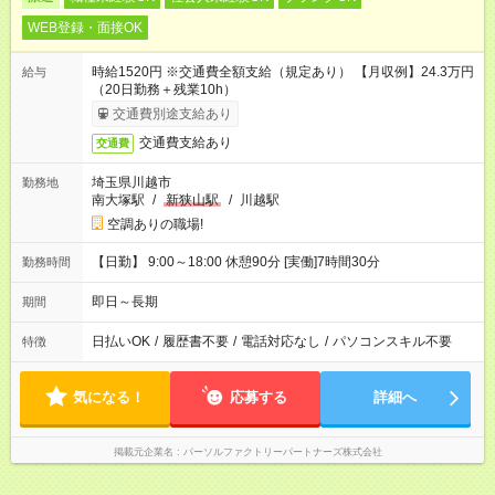
WEB登録・面接OK
時給1520円 ※交通費全額支給（規定あり） 【月収例】24.3万円
給与
（20日勤務＋残業10h）
交通費別途支給あり
交通費支給あり
交通費
埼玉県川越市
勤務地
南大塚駅
/
新狭山駅
/
川越駅
空調ありの職場!
【日勤】 9:00～18:00 休憩90分 [実働]7時間30分
勤務時間
即日～長期
期間
日払いOK
/
履歴書不要
/
電話対応なし
/
パソコンスキル不要
特徴
気になる！
応募する
詳細へ
掲載元企業名
パーソルファクトリーパートナーズ株式会社