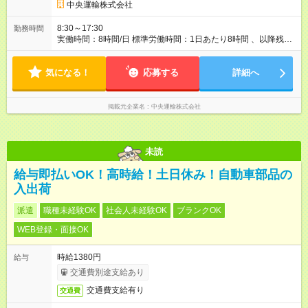
中央運輸株式会社
8:30～17:30
勤務時間
実働時間：8時間/日 標準労働時間：1日あたり8時間 、以降残業
扱いになり割増賃金で支給
気になる！
応募する
詳細へ
掲載元企業名
中央運輸株式会社
未読
給与即払いOK！高時給！土日休み！自動車部品の
入出荷
派遣
職種未経験OK
社会人未経験OK
ブランクOK
WEB登録・面接OK
時給1380円
給与
交通費別途支給あり
交通費支給有り
交通費