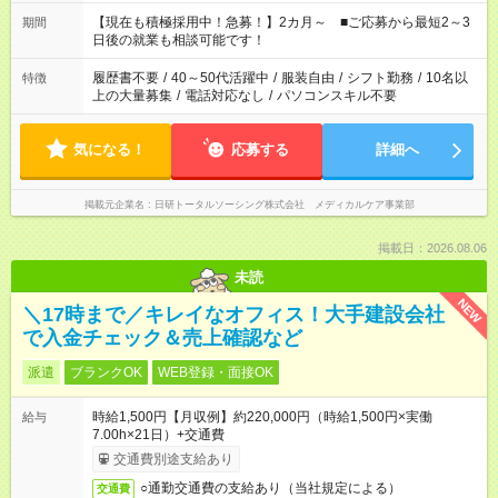
い」 「余裕を持って夕飯の準備がしたい」 「できれば残業はし
たくない」 など、ご希望を教えてくださいね。 ※Wワーク希望
【現在も積極採用中！急募！】2カ月～ ■ご応募から最短2～3
期間
の方へ 今ご覧のお仕事で希望する勤務時間と、もう1つのお仕事
日後の就業も相談可能です！
の勤務時間。 合計で週40時間を超える場合は応募できません。
履歴書不要
/
40～50代活躍中
/
服装自由
/
シフト勤務
/
10名以
特徴
上の大量募集
/
電話対応なし
/
パソコンスキル不要
気になる！
応募する
詳細へ
掲載元企業名
日研トータルソーシング株式会社 メディカルケア事業部
掲載日：2026.08.06
未読
NEW
＼17時まで／キレイなオフィス！大手建設会社
で入金チェック＆売上確認など
派遣
ブランクOK
WEB登録・面接OK
時給1,500円【月収例】約220,000円（時給1,500円×実働
給与
7.00h×21日）+交通費
交通費別途支給あり
○通勤交通費の支給あり（当社規定による）
交通費