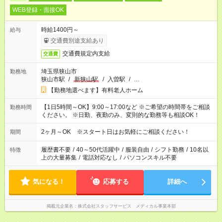
WEB登録・面接OK
時給1400円～
給与
交通費別途支給あり
交通費規定内支給
交通費
埼玉県狭山市
勤務地
狭山市駅
/
新狭山駅
/
入曽駅
/
…
【勤務地選べます】有料老人ホーム
【1日5時間～OK】9:00～17:00など ※ご希望の時間帯をご相談
勤務時間
ください。 ※日勤、夜勤のみ、変則的な勤務等も相談OK！
2ヶ月～OK ※スタート日はお気軽にご相談ください！
期間
履歴書不要
/
40～50代活躍中
/
服装自由
/
シフト勤務
/
10名以
特徴
上の大量募集
/
電話対応なし
/
パソコンスキル不要
気になる！
応募する
詳細へ
掲載元企業名
株式会社スタッフサービス メディカル事業本部