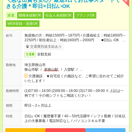
＼急な出費も安心／最短3日でお仕事スタートで
きる介護＊即日×日払いOK
派遣
職種未経験OK
社会人未経験OK
ブランクOK
WEB登録・面接OK
無資格の方：時給1500円～1875円 / 介護福祉士：時給1800円～
給与
2250円 / 初任者以上：時給1600円～2000円 ■日払いOK ■
日収例：1万2000円（時給1500円×8h）
交通費別途支給あり
全額支給
交通費
埼玉県狭山市
勤務地
狭山市駅
/
新狭山駅
/
入曽駅
/
…
介護施設 ★自宅近くの施設など、ご希望に合わせてご紹介
いたします！
(1)07:00～16:00 (2)09:00～18:00 (3)17:00～09:00 ※ 上記は一
勤務時間
例です！その他シフトもご相談ください！
即日～2ヶ月以上
期間
日払いOK
/
履歴書不要
/
40～50代活躍中
/
シフト勤務
/
10名以
特徴
上の大量募集
/
電話対応なし
/
パソコンスキル不要