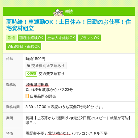
未読
高時給！車通勤OK！土日休み！日勤のお仕事！住
宅資材組立
派遣
職種未経験OK
社会人未経験OK
ブランクOK
WEB登録・面接OK
時給1500円
給与
交通費別途支給あり
交通費支給有り
交通費
埼玉県行田市
勤務地
吹上(埼玉県)駅からバス23分
日用品医薬関係
8:30～17:30 ※表記のうち実働7時間40分です。
勤務時間
長期【ご応募から1週間以内(最短2日目)のスピード就業が可能】
期間
即日～
履歴書不要
/
電話対応なし
/
パソコンスキル不要
特徴