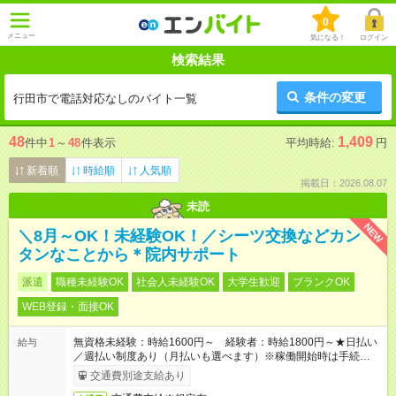
0
メニュー
気になる！
ログイン
検索結果
条件の変更
行田市で電話対応なしのバイト一覧
48
1,409
件中
1
～
48
件表示
平均時給:
円
新着順
時給順
人気順
掲載日：2026.08.07
未読
NEW
＼8月～OK！未経験OK！／シーツ交換などカン
タンなことから＊院内サポート
派遣
職種未経験OK
社会人未経験OK
大学生歓迎
ブランクOK
WEB登録・面接OK
無資格未経験：時給1600円～ 経験者：時給1800円～★日払い
給与
／週払い制度あり（月払いも選べます）※稼働開始時は手続き完
了次第のお支払いとなります。
交通費別途支給あり