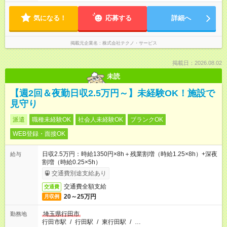
気になる！
応募する
詳細へ
掲載元企業名
株式会社テクノ・サービス
掲載日：2026.08.02
未読
【週2回＆夜勤日収2.5万円～】未経験OK！施設で
見守り
派遣
職種未経験OK
社会人未経験OK
ブランクOK
WEB登録・面接OK
日収2.5万円：時給1350円×8h＋残業割増（時給1.25×8h）+深夜
給与
割増（時給0.25×5h）
交通費別途支給あり
交通費全額支給
交通費
20～25万円
月収例
埼玉県行田市
勤務地
行田市駅
/
行田駅
/
東行田駅
/
…