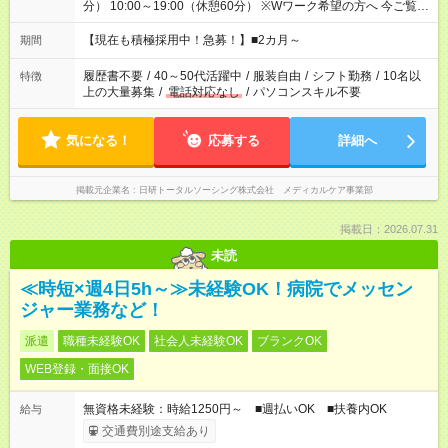
分） 10:00～19:00（休憩60分） ※Wワーク希望の方へ 今ご覧の
お仕事で希望する勤務時間と、もう1つのお仕事の勤務時間の合
計が 週40時間を超えなければOKです。
【現在も積極採用中！急募！】■2カ月～
期間
履歴書不要
/
40～50代活躍中
/
服装自由
/
シフト勤務
/
10名以
特徴
上の大量募集
/
電話対応なし
/
パソコンスキル不要
気になる！
応募する
詳細へ
掲載元企業名
日研トータルソーシング株式会社 メディカルケア事業部
掲載日：2026.07.31
未読
≪時短×週4日5h～≫未経験OK！病院でメッセン
ジャー業務など！
派遣
職種未経験OK
社会人未経験OK
ブランクOK
WEB登録・面接OK
無資格未経験：時給1250円～ ■週払いOK ■扶養内OK
給与
交通費別途支給あり