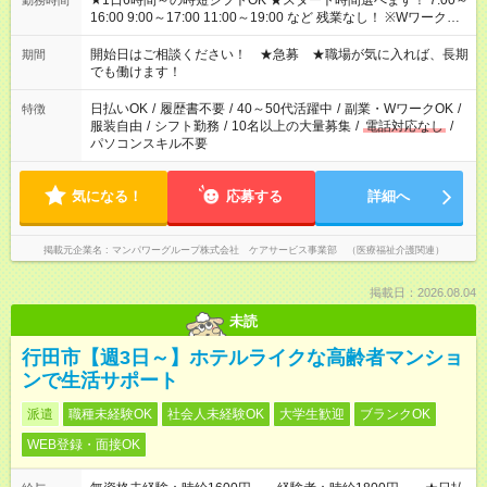
★1日6時間～の時短シフトOK ★スタート時間選べます！ 7:00～
勤務時間
16:00 9:00～17:00 11:00～19:00 など 残業なし！ ※Wワークの
場合、他のお仕事と合わせ週40時間超の就業はご案内できませ
ん ※法令に基づき、週20時間以上勤務は社会保険への加入対象
開始日はご相談ください！ ★急募 ★職場が気に入れば、長期
期間
となります ※労働者派遣法（日雇い派遣の原則禁止）により、
でも働けます！
短時間・短期間の就業はご案内が難しい場合があります
日払いOK
/
履歴書不要
/
40～50代活躍中
/
副業・WワークOK
/
特徴
服装自由
/
シフト勤務
/
10名以上の大量募集
/
電話対応なし
/
パソコンスキル不要
気になる！
応募する
詳細へ
掲載元企業名
マンパワーグループ株式会社 ケアサービス事業部 （医療福祉介護関連）
掲載日：2026.08.04
未読
行田市【週3日～】ホテルライクな高齢者マンショ
ンで生活サポート
派遣
職種未経験OK
社会人未経験OK
大学生歓迎
ブランクOK
WEB登録・面接OK