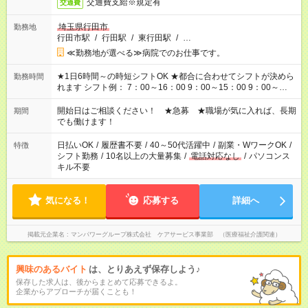
交通費支給※規定有
交通費
埼玉県行田市
勤務地
行田市駅
/
行田駅
/
東行田駅
/
…
≪勤務地が選べる≫病院でのお仕事です。
★1日6時間～の時短シフトOK ★都合に合わせてシフトが決めら
勤務時間
れます シフト例： 7：00～16：00 9：00～15：00 9：00～
18：00 11：00～20：00 など ※Wワークの場合、他のお仕事と
合わせ週40時間超の就業はご案内できません ※法令に基づき、
開始日はご相談ください！ ★急募 ★職場が気に入れば、長期
期間
週20時間以上勤務は社会保険への加入対象となります ※労働者
でも働けます！
派遣法（日雇い派遣の原則禁止）により、短時間・短期間の就
業はご案内が難しい場合があります
日払いOK
/
履歴書不要
/
40～50代活躍中
/
副業・WワークOK
/
特徴
シフト勤務
/
10名以上の大量募集
/
電話対応なし
/
パソコンス
キル不要
気になる！
応募する
詳細へ
掲載元企業名
マンパワーグループ株式会社 ケアサービス事業部 （医療福祉介護関連）
興味のあるバイト
は、とりあえず保存しよう♪
保存した求人は、後からまとめて応募できるよ。
企業からアプローチが届くことも！