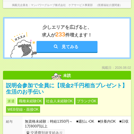
掲載元企業名
マンパワーグループ株式会社 ケアサービス事業部 （医療福祉介護関連）
少しエリアを広げると、
233
求人が
件増えます！
見てみる
掲載日：2026.08.02
未読
説明会参加で全員に【現金2千円相当プレゼント】
生活のお手伝い
派遣
職種未経験OK
社会人未経験OK
ブランクOK
WEB登録・面接OK
無資格未経験：時給1350円～ ■週払いOK ■扶養内OK ■日収
給与
1万800円以上
交通費別途支給あり