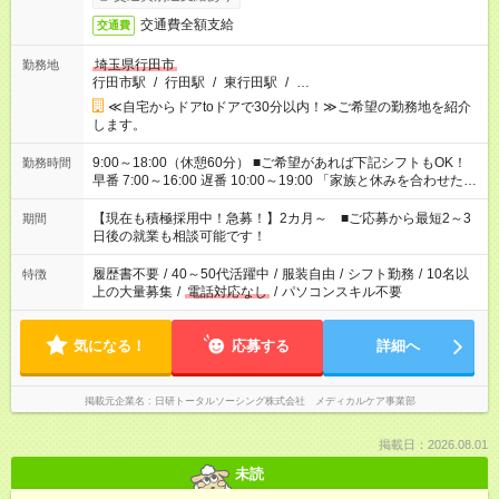
交通費全額支給
交通費
埼玉県行田市
勤務地
行田市駅
/
行田駅
/
東行田駅
/
…
≪自宅からドアtoドアで30分以内！≫ご希望の勤務地を紹介
します。
9:00～18:00（休憩60分） ■ご希望があれば下記シフトもOK！
勤務時間
早番 7:00～16:00 遅番 10:00～19:00 「家族と休みを合わせた
い」 「余裕を持って夕飯の準備がしたい」 「できれば残業はし
たくない」 など、ご希望を教えてくださいね。 ※Wワーク希望
【現在も積極採用中！急募！】2カ月～ ■ご応募から最短2～3
期間
の方へ 今ご覧のお仕事で希望する勤務時間と、もう1つのお仕事
日後の就業も相談可能です！
の勤務時間。 合計で週40時間を超える場合は応募できません。
履歴書不要
/
40～50代活躍中
/
服装自由
/
シフト勤務
/
10名以
特徴
上の大量募集
/
電話対応なし
/
パソコンスキル不要
気になる！
応募する
詳細へ
掲載元企業名
日研トータルソーシング株式会社 メディカルケア事業部
掲載日：2026.08.01
未読