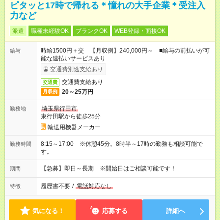
ピタッと17時で帰れる＊憧れの大手企業＊受注入
力など
派遣
職種未経験OK
ブランクOK
WEB登録・面接OK
時給1500円＋交 【月収例】240,000円～ ■給与の前払いが可
給与
能な速払いサービスあり
交通費別途支給あり
交通費支給あり
交通費
20～25万円
月収例
埼玉県行田市
勤務地
東行田駅から徒歩25分
輸送用機器メーカー
8:15～17:00 ※休憩45分。8時半～17時の勤務も相談可能で
勤務時間
す。
【急募】即日～長期 ※開始日はご相談可能です！
期間
履歴書不要
/
電話対応なし
特徴
気になる！
応募する
詳細へ