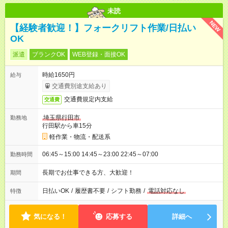
未読
NEW
【経験者歓迎！】フォークリフト作業/日払い
OK
派遣
ブランクOK
WEB登録・面接OK
時給1650円
給与
交通費別途支給あり
交通費規定内支給
交通費
埼玉県行田市
勤務地
行田駅から車15分
軽作業・物流・配送系
06:45～15:00 14:45～23:00 22:45～07:00
勤務時間
長期でお仕事できる方、大歓迎！
期間
日払いOK
/
履歴書不要
/
シフト勤務
/
電話対応なし
特徴
気になる！
応募する
詳細へ