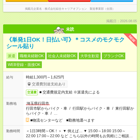
掲載元企業名
株式会社綜合キャリアオプション 製造事業部（全国）
掲載日：2026.08.05
未読
NEW
《単発1日OK！日払い可》＊コスメのモクモク
シール貼り
派遣
職種未経験OK
社会人未経験OK
大学生歓迎
ブランクOK
WEB登録・面接OK
時給1,300円～1,625円
給与
交通費別途支給あり
■ 交通費規定内支給 ※派遣先による
交通費
埼玉県行田市
勤務地
行田市駅からバイク・車
/
行田駅からバイク・車
/
東行田駅か
らバイク・車
/
…
■物流センターなど ■勤務地選べます
＜1日3時間～OK！＞ ▼ 例えば… ▼ 15:00～18:00 15:00～
勤務時間
22:00 17:00～22:00 など こちら以外の時間もお気軽にご相談く