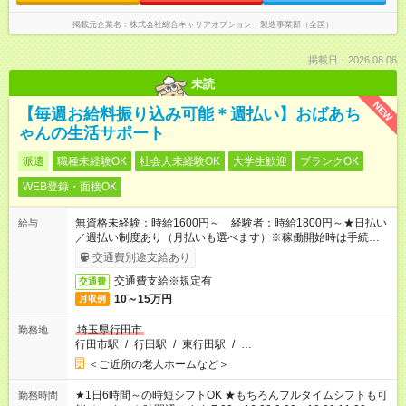
掲載元企業名
株式会社綜合キャリアオプション 製造事業部（全国）
掲載日：2026.08.06
未読
NEW
【毎週お給料振り込み可能＊週払い】おばあち
ゃんの生活サポート
派遣
職種未経験OK
社会人未経験OK
大学生歓迎
ブランクOK
WEB登録・面接OK
無資格未経験：時給1600円～ 経験者：時給1800円～★日払い
給与
／週払い制度あり（月払いも選べます）※稼働開始時は手続き完
了次第のお支払いとなります。
交通費別途支給あり
交通費支給※規定有
交通費
10～15万円
月収例
埼玉県行田市
勤務地
行田市駅
/
行田駅
/
東行田駅
/
…
＜ご近所の老人ホームなど＞
★1日6時間～の時短シフトOK ★もちろんフルタイムシフトも可
勤務時間