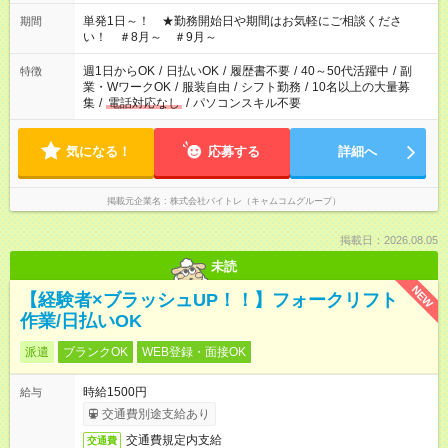
ださい！
単発1日～！ ★勤務開始日や期間はお気軽にご相談くださ
期間
い！ ＃8月～ ＃9月～
週1日からOK
/
日払いOK
/
履歴書不要
/
40～50代活躍中
/
副
特徴
業・WワークOK
/
服装自由
/
シフト勤務
/
10名以上の大量募
集
/
電話対応なし
/
パソコンスキル不要
気になる！
応募する
詳細へ
掲載元企業名
株式会社バイトレ（キャムコムグループ）
掲載日：2026.08.05
未読
NEW
【経験者×ブラッシュUP！！】フォークリフト
作業/日払いOK
派遣
ブランクOK
WEB登録・面接OK
時給1500円
給与
交通費別途支給あり
交通費規定内支給
交通費