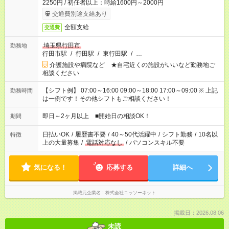
2250円 / 初任者以上：時給1600円～2000円
交通費別途支給あり
全額支給
交通費
埼玉県行田市
勤務地
行田市駅
/
行田駅
/
東行田駅
/
…
介護施設や病院など ★自宅近くの施設がいいなど勤務地ご
相談ください
【シフト例】 07:00～16:00 09:00～18:00 17:00～09:00 ※ 上記
勤務時間
は一例です！その他シフトもご相談ください！
即日～2ヶ月以上 ■開始日の相談OK！
期間
日払いOK
/
履歴書不要
/
40～50代活躍中
/
シフト勤務
/
10名以
特徴
上の大量募集
/
電話対応なし
/
パソコンスキル不要
気になる！
応募する
詳細へ
掲載元企業名
株式会社ニッソーネット
掲載日：2026.08.06
未読