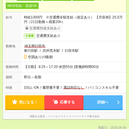
WEB登録・面接OK
時給1300円 ※交通費全額支給（規定あり） 【月収例】25.0万
給与
円（21日勤務＋残業20h）
交通費別途支給あり
交通費支給あり
交通費
埼玉県行田市
勤務地
東行田駅
/
武州荒木駅
/
行田市駅
空調ありの職場!
【日勤】 8:25～17:20 休憩55分 [実働]8時間00分
勤務時間
即日～長期
期間
日払いOK
/
履歴書不要
/
電話対応なし
/
パソコンスキル不要
特徴
気になる！
応募する
詳細へ
掲載元企業名
パーソルファクトリーパートナーズ株式会社
掲載日：2026.08.06