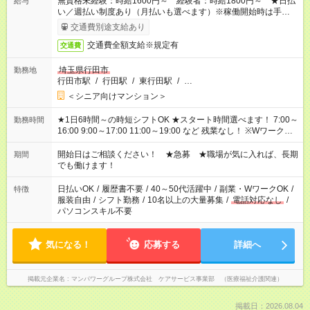
無資格未経験：時給1600円～ 経験者：時給1800円～ ★日払
給与
い／週払い制度あり（月払いも選べます）※稼働開始時は手続き
完了次第のお支払いとなります。
交通費別途支給あり
交通費全額支給※規定有
交通費
埼玉県行田市
勤務地
行田市駅
/
行田駅
/
東行田駅
/
…
＜シニア向けマンション＞
★1日6時間～の時短シフトOK ★スタート時間選べます！ 7:00～
勤務時間
16:00 9:00～17:00 11:00～19:00 など 残業なし！ ※Wワークの
場合、他のお仕事と合わせ週40時間超の就業はご案内できませ
ん ※法令に基づき、週20時間以上勤務は社会保険への加入対象
開始日はご相談ください！ ★急募 ★職場が気に入れば、長期
期間
となります ※労働者派遣法（日雇い派遣の原則禁止）により、
でも働けます！
短時間・短期間の就業はご案内が難しい場合があります
日払いOK
/
履歴書不要
/
40～50代活躍中
/
副業・WワークOK
/
特徴
服装自由
/
シフト勤務
/
10名以上の大量募集
/
電話対応なし
/
パソコンスキル不要
気になる！
応募する
詳細へ
掲載元企業名
マンパワーグループ株式会社 ケアサービス事業部 （医療福祉介護関連）
掲載日：2026.08.04