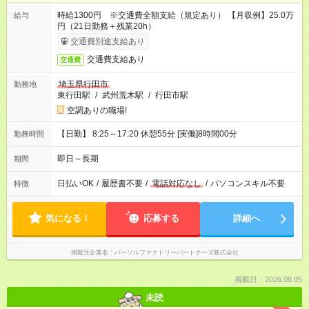
時給1300円 ※交通費全額支給（規定あり） 【月収例】25.0万
給与
円（21日勤務＋残業20h）
交通費別途支給あり
交通費支給あり
交通費
埼玉県行田市
勤務地
東行田駅
/
武州荒木駅
/
行田市駅
空調ありの職場!
【日勤】 8:25～17:20 休憩55分 [実働]8時間00分
勤務時間
即日～長期
期間
日払いOK
/
履歴書不要
/
電話対応なし
/
パソコンスキル不要
特徴
気になる！
応募する
詳細へ
掲載元企業名
パーソルファクトリーパートナーズ株式会社
掲載日：2026.08.05
未読