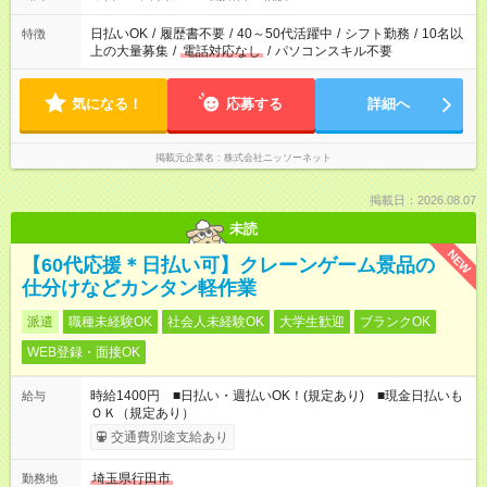
日払いOK
/
履歴書不要
/
40～50代活躍中
/
シフト勤務
/
10名以
特徴
上の大量募集
/
電話対応なし
/
パソコンスキル不要
気になる！
応募する
詳細へ
掲載元企業名
株式会社ニッソーネット
掲載日：2026.08.07
未読
NEW
【60代応援＊日払い可】クレーンゲーム景品の
仕分けなどカンタン軽作業
派遣
職種未経験OK
社会人未経験OK
大学生歓迎
ブランクOK
WEB登録・面接OK
時給1400円 ■日払い・週払いOK！(規定あり) ■現金日払いも
給与
ＯＫ（規定あり）
交通費別途支給あり
埼玉県行田市
勤務地