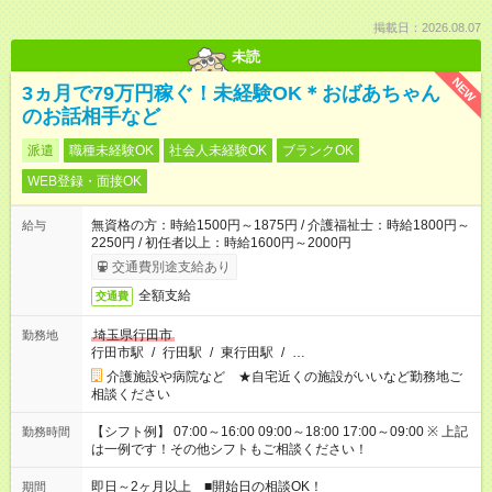
掲載日：2026.08.07
未読
NEW
3ヵ月で79万円稼ぐ！未経験OK＊おばあちゃん
のお話相手など
派遣
職種未経験OK
社会人未経験OK
ブランクOK
WEB登録・面接OK
無資格の方：時給1500円～1875円 / 介護福祉士：時給1800円～
給与
2250円 / 初任者以上：時給1600円～2000円
交通費別途支給あり
全額支給
交通費
埼玉県行田市
勤務地
行田市駅
/
行田駅
/
東行田駅
/
…
介護施設や病院など ★自宅近くの施設がいいなど勤務地ご
相談ください
【シフト例】 07:00～16:00 09:00～18:00 17:00～09:00 ※ 上記
勤務時間
は一例です！その他シフトもご相談ください！
即日～2ヶ月以上 ■開始日の相談OK！
期間