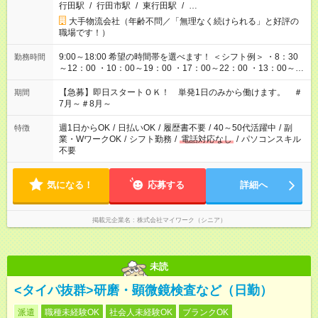
行田駅
/
行田市駅
/
東行田駅
/
…
大手物流会社（年齢不問／「無理なく続けられる」と好評の
職場です！）
9:00～18:00 希望の時間帯を選べます！ ＜シフト例＞ ・8：30
勤務時間
～12：00 ・10：00～19：00 ・17：00～22：00 ・13：00～
22：00 ・22：00～翌6：00 など
【急募】即日スタートＯＫ！ 単発1日のみから働けます。 ＃
期間
7月～＃8月～
週1日からOK
/
日払いOK
/
履歴書不要
/
40～50代活躍中
/
副
特徴
業・WワークOK
/
シフト勤務
/
電話対応なし
/
パソコンスキル
不要
気になる！
応募する
詳細へ
掲載元企業名
株式会社マイワーク（シニア）
未読
<タイパ抜群>研磨・顕微鏡検査など（日勤）
派遣
職種未経験OK
社会人未経験OK
ブランクOK