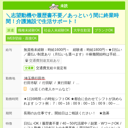
未読
＼志望動機や履歴書不要／あっという間に終業時
間！介護施設で生活サポート！
派遣
職種未経験OK
社会人未経験OK
大学生歓迎
ブランクOK
WEB登録・面接OK
無資格未経験：時給1600円～ 経験者：時給1800円～★日払い
給与
／週払い制度あり（月払いも選べます）※稼働開始時は手続き完
了次第のお支払いとなります。
交通費別途支給あり
交通費支給※規定有
交通費
埼玉県行田市
勤務地
行田市駅
/
行田駅
/
東行田駅
/
…
〈お近くの老人ホームなど〉
★1日6時間～の時短シフトOK ★都合に合わせてシフトが決めら
勤務時間
れます シフト例： 7：00～16：00 9：00～15：00 9：00～
18：00 11：00～20：00 など ※Wワークの場合、他のお仕事と
合わせ週40時間超の就業はご案内できません ※法令に基づき、
長期のお仕事です。開始日はご相談ください！ ★急募
期間
週20時間以上勤務は社会保険への加入対象となります ※労働者
派遣法（日雇い派遣の原則禁止）により、短時間・短期間の就
日払いOK
/
履歴書不要
/
40～50代活躍中
/
副業・WワークOK
/
特徴
業はご案内が難しい場合があります