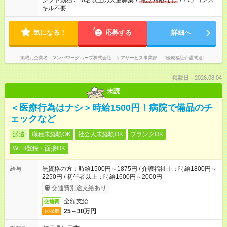
シフト勤務
/
10名以上の大量募集
/
電話対応なし
/
パソコンス
キル不要
気になる！
応募する
詳細へ
掲載元企業名
マンパワーグループ株式会社 ケアサービス事業部 （医療福祉介護関連）
掲載日：2026.08.04
未読
＜医療行為はナシ＞時給1500円！病院で備品のチ
ェックなど
派遣
職種未経験OK
社会人未経験OK
ブランクOK
WEB登録・面接OK
無資格の方：時給1500円～1875円 / 介護福祉士：時給1800円～
給与
2250円 / 初任者以上：時給1600円～2000円
交通費別途支給あり
全額支給
交通費
25～30万円
月収例