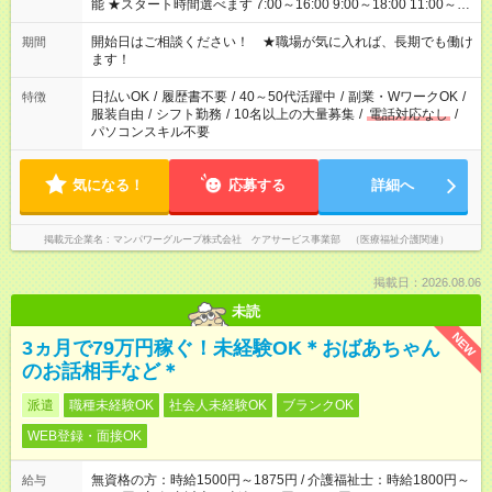
能 ★スタート時間選べます 7:00～16:00 9:00～18:00 11:00～
20:00 など 残業なし！ ※Wワークの場合、他のお仕事と合わせ
週40時間超の就業はご案内できません ※法令に基づき、週20時
開始日はご相談ください！ ★職場が気に入れば、長期でも働け
期間
間以上勤務は社会保険への加入対象となります ※労働者派遣法
ます！
（日雇い派遣の原則禁止）により、短時間・短期間の就業はご
案内が難しい場合があります
日払いOK
/
履歴書不要
/
40～50代活躍中
/
副業・WワークOK
/
特徴
服装自由
/
シフト勤務
/
10名以上の大量募集
/
電話対応なし
/
パソコンスキル不要
気になる！
応募する
詳細へ
掲載元企業名
マンパワーグループ株式会社 ケアサービス事業部 （医療福祉介護関連）
掲載日：2026.08.06
未読
NEW
3ヵ月で79万円稼ぐ！未経験OK＊おばあちゃん
のお話相手など＊
派遣
職種未経験OK
社会人未経験OK
ブランクOK
WEB登録・面接OK
無資格の方：時給1500円～1875円 / 介護福祉士：時給1800円～
給与