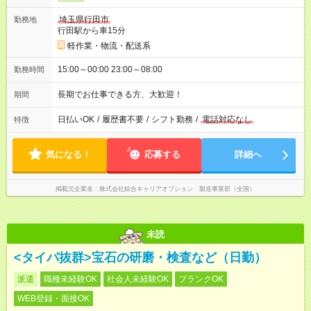
埼玉県行田市
勤務地
行田駅から車15分
軽作業・物流・配送系
15:00～00:00 23:00～08:00
勤務時間
長期でお仕事できる方、大歓迎！
期間
日払いOK
/
履歴書不要
/
シフト勤務
/
電話対応なし
特徴
気になる！
応募する
詳細へ
掲載元企業名
株式会社綜合キャリアオプション 製造事業部（全国）
未読
<タイパ抜群>宝石の研磨・検査など（日勤）
派遣
職種未経験OK
社会人未経験OK
ブランクOK
WEB登録・面接OK