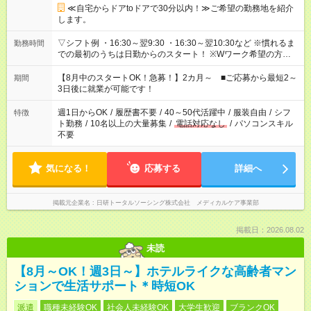
≪自宅からドアtoドアで30分以内！≫ご希望の勤務地を紹介
します。
▽シフト例 ・16:30～翌9:30 ・16:30～翌10:30など ※慣れるま
勤務時間
での最初のうちは日勤からのスタート！ ※Wワーク希望の方へ
今ご覧のお仕事で希望する勤務時間と、もう1つのお仕事の勤務
時間。 合計で週40時間を超える場合は応募できません。
【8月中のスタートOK！急募！】2カ月～ ■ご応募から最短2～
期間
3日後に就業が可能です！
週1日からOK
/
履歴書不要
/
40～50代活躍中
/
服装自由
/
シフ
特徴
ト勤務
/
10名以上の大量募集
/
電話対応なし
/
パソコンスキル
不要
気になる！
応募する
詳細へ
掲載元企業名
日研トータルソーシング株式会社 メディカルケア事業部
掲載日：2026.08.02
未読
【8月～OK！週3日～】ホテルライクな高齢者マン
ションで生活サポート＊時短OK
派遣
職種未経験OK
社会人未経験OK
大学生歓迎
ブランクOK