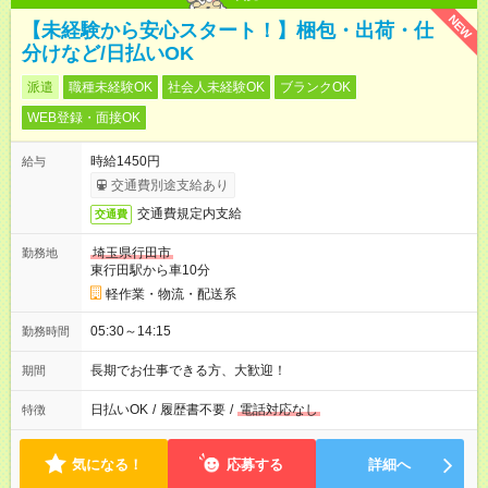
NEW
【未経験から安心スタート！】梱包・出荷・仕
分けなど/日払いOK
派遣
職種未経験OK
社会人未経験OK
ブランクOK
WEB登録・面接OK
時給1450円
給与
交通費別途支給あり
交通費規定内支給
交通費
埼玉県行田市
勤務地
東行田駅から車10分
軽作業・物流・配送系
05:30～14:15
勤務時間
長期でお仕事できる方、大歓迎！
期間
日払いOK
/
履歴書不要
/
電話対応なし
特徴
気になる！
応募する
詳細へ