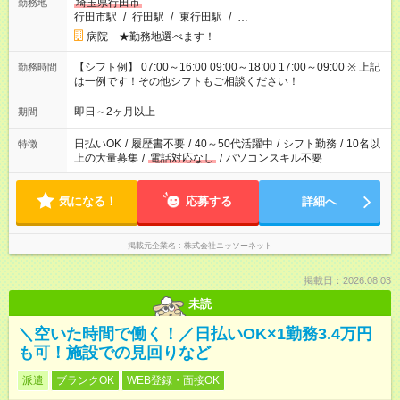
埼玉県行田市
勤務地
行田市駅
/
行田駅
/
東行田駅
/
…
病院 ★勤務地選べます！
【シフト例】 07:00～16:00 09:00～18:00 17:00～09:00 ※ 上記
勤務時間
は一例です！その他シフトもご相談ください！
即日～2ヶ月以上
期間
日払いOK
/
履歴書不要
/
40～50代活躍中
/
シフト勤務
/
10名以
特徴
上の大量募集
/
電話対応なし
/
パソコンスキル不要
気になる！
応募する
詳細へ
掲載元企業名
株式会社ニッソーネット
掲載日：2026.08.03
未読
＼空いた時間で働く！／日払いOK×1勤務3.4万円
も可！施設での見回りなど
派遣
ブランクOK
WEB登録・面接OK