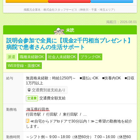
掲載元企業名
株式会社スタッフサービス（神奈川・千葉・埼玉エリア）
掲載日：2026.08.01
未読
説明会参加で全員に【現金2千円相当プレゼント】
病院で患者さんの生活サポート
派遣
職種未経験OK
社会人未経験OK
ブランクOK
WEB登録・面接OK
無資格未経験：時給1250円～ ■週払いOK ■扶養内OK ■日収
給与
1万円以上
交通費別途支給あり
交通費全額支給
交通費
埼玉県行田市
勤務地
行田市駅
/
行田駅
/
東行田駅
/
…
≪自宅からドアtoドアで30分以内！≫ご希望の勤務地を紹介
します。
～シフト例～ 9:00～18:00（休憩60分） 7:00～16:00（休憩60
勤務時間