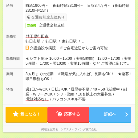
時給1900円～ 夜勤時給2310円～ 日収3.4万円～（夜勤時給
給与
2310円×15h）
交通費別途支給あり
交通費全額支給
交通費
埼玉県行田市
勤務地
行田市駅
/
行田駅
/
東行田駅
/
…
介護施設や病院 ※ご自宅近辺からご案内可能
≪シフト例≫ 10:00～15:00（実働5時間） 12:00～17:00（実働
勤務時間
5時間） 17:00～翌10:00（実働15時間）など ご希望に応じて、
働く時間は調整できます！ お気軽に担当へ相談ください！
3ヵ月までの短期 ※職場が気に入れば、長期もOK！ ★急募！
期間
即日勤務もOK！
週1日からOK
/
日払いOK
/
履歴書不要
/
40～50代活躍中
/
副
特徴
業・WワークOK
/
シフト勤務
/
10名以上の大量募集
/
電話対応なし
/
パソコンスキル不要
気になる！
応募する
詳細へ
掲載元企業名
ケアスタッフィング株式会社