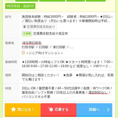
WEB登録・面接OK
無資格未経験：時給1600円～ 経験者：時給1800円～★日払い
給与
／週払い制度あり（月払いも選べます）※稼働開始時は手続き完
了次第のお支払いとなります。
交通費別途支給あり
交通費全額支給※規定有
交通費
埼玉県行田市
勤務地
行田市駅
/
行田駅
/
東行田駅
/
…
＜シニア向けマンション＞
★1日6時間～の時短シフトOK ★スタート時間選べます！ 7:00～
勤務時間
16:00 9:00～17:00 11:00～19:00 など 残業なし！ ※Wワークの
場合、他のお仕事と合わせ週40時間超の就業はご案内できませ
ん ※法令に基づき、週20時間以上勤務は社会保険への加入対象
開始日はご相談ください！ ★急募 ★職場が気に入れば、長期
期間
となります ※労働者派遣法（日雇い派遣の原則禁止）により、
でも働けます！
短時間・短期間の就業はご案内が難しい場合があります
日払いOK
/
履歴書不要
/
40～50代活躍中
/
副業・WワークOK
/
特徴
服装自由
/
シフト勤務
/
10名以上の大量募集
/
電話対応なし
/
パソコンスキル不要
気になる！
応募する
詳細へ