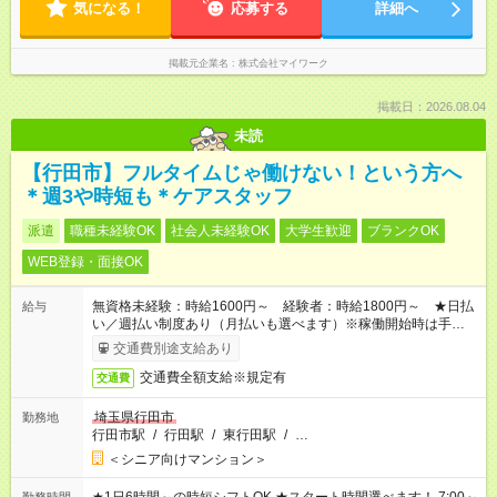
気になる！
応募する
詳細へ
掲載元企業名
株式会社マイワーク
掲載日：2026.08.04
未読
【行田市】フルタイムじゃ働けない！という方へ
＊週3や時短も＊ケアスタッフ
派遣
職種未経験OK
社会人未経験OK
大学生歓迎
ブランクOK
WEB登録・面接OK
無資格未経験：時給1600円～ 経験者：時給1800円～ ★日払
給与
い／週払い制度あり（月払いも選べます）※稼働開始時は手続き
完了次第のお支払いとなります。
交通費別途支給あり
交通費全額支給※規定有
交通費
埼玉県行田市
勤務地
行田市駅
/
行田駅
/
東行田駅
/
…
＜シニア向けマンション＞