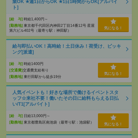
業OK ★週1日からOK ★1日1時間からOK[アルバイ
ト]
[給 与]
時給1,400円～
[勤務地]
東京都千代田区内神田2丁目14番12号 星屋
気になる！
第六ビル402号（最寄り駅：神田駅）
給与即払いOK！高時給！土日休み！荷受け、ピッキ
ング[派遣]
[給 与]
時給1400円
[交通費]
交通費支給有り
気になる！
[勤務地]
東行田駅から徒歩19分
人気イベントも！好きな場所で働けるイベントスタ
ッフ☆来社不要！働いたその日に給料もらえる日払
い/T1[アルバイト]
[給 与]
日給13,000円～
[勤務地]
東京都豊島区南池袋（最寄り駅：池袋駅）
気になる！