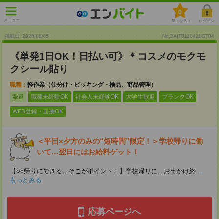
0
メニュー
気になる！
ログイン
掲載日 :2026
/
08
/
05
No.BAIT8110421GT04
《単発1日OK！日払い可》＊コスメのモクモ
クシール貼り
職種：
軽作業（仕分け・ピッキング・検品、商品管理）
派遣
職種未経験OK
社会人未経験OK
大学生歓迎
ブランクOK
WEB登録・面接OK
＜平日×夕方のみの“短時間”限定！＞学校帰りに働
いて…翌日にはお給料ゲット！
【○○帰りにできる…そこがポイント！】学校帰りに…お出かけ終
...
もっとみる
応募ページへ