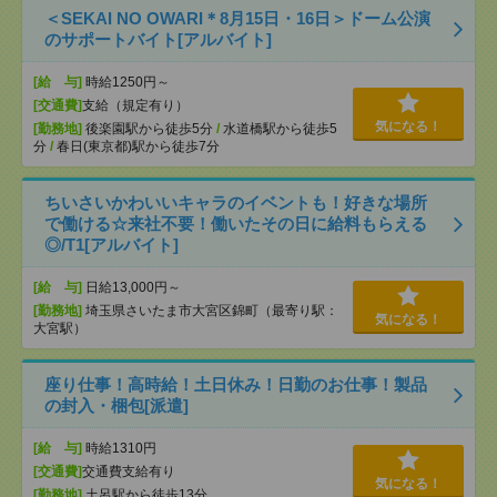
＜SEKAI NO OWARI＊8月15日・16日＞ドーム公演
のサポートバイト[アルバイト]
[給 与]
時給1250円～
[交通費]
支給（規定有り）
気になる！
[勤務地]
後楽園駅から徒歩5分
/
水道橋駅から徒歩5
分
/
春日(東京都)駅から徒歩7分
ちいさいかわいいキャラのイベントも！好きな場所
で働ける☆来社不要！働いたその日に給料もらえる
◎/T1[アルバイト]
[給 与]
日給13,000円～
[勤務地]
埼玉県さいたま市大宮区錦町（最寄り駅：
気になる！
大宮駅）
座り仕事！高時給！土日休み！日勤のお仕事！製品
の封入・梱包[派遣]
[給 与]
時給1310円
[交通費]
交通費支給有り
気になる！
[勤務地]
土呂駅から徒歩13分