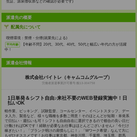
生証、源泉徴収票などの確認が必要です)
派遣先の概要
配属先について
喫煙環境：禁煙・分煙(就業先による)
【年齢不問】20代、30代、40代、50代と幅広い年代の方が活躍
平均年齢
中！
派遣会社情報
株式会社バイトレ（キャムコムグループ）
労働者派遣事業許可番号:般13-304758
1日単発＆シフト自由♪来社不要のWEB登録実施中！日
払いOK
軽作業、ピッキング、試験監督、コールセンター、イベントスタッフ、デー
タ入力、製造など、様々な職種を多数ご用意！そのほとんどが短期・単発系
で日払い・週払いも可！シフトも自由自在に選択できるので都合の良い日だ
け働ければOKです！経験が必要なお仕事はほとんどございません♪「今だけ
稼ぎたい！」「ブランク明けの肩慣らしに！」「Wワーク希望」なんて方に
もぜひオススメです！お仕事は東京都、神奈川県、千葉県、埼玉県、群馬