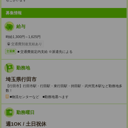
もございます
募集情報
給与
時給1,300円～1,625円
交通費別途支給あり
■ 交通費規定内支給 ※派遣先による
交通費
勤務地
埼玉県行田市
【行田市】行田市駅・行田駅・東行田駅・持田駅・武州荒木駅など勤務地多
数！
■物流センターなど ■勤務地選べます
勤務曜日
週1OK / 土日祝休