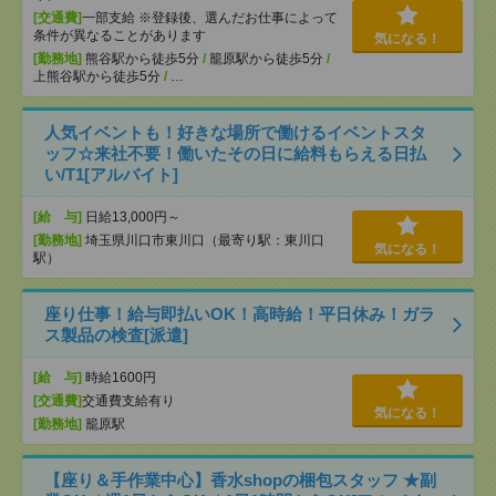
[交通費]
一部支給 ※登録後、選んだお仕事によって
条件が異なることがあります
気になる！
[勤務地]
熊谷駅から徒歩5分
/
籠原駅から徒歩5分
/
上熊谷駅から徒歩5分
/
…
人気イベントも！好きな場所で働けるイベントスタ
ッフ☆来社不要！働いたその日に給料もらえる日払
い/T1[アルバイト]
[給 与]
日給13,000円～
[勤務地]
埼玉県川口市東川口（最寄り駅：東川口
気になる！
駅）
座り仕事！給与即払いOK！高時給！平日休み！ガラ
ス製品の検査[派遣]
[給 与]
時給1600円
[交通費]
交通費支給有り
気になる！
[勤務地]
籠原駅
【座り＆手作業中心】香水shopの梱包スタッフ ★副