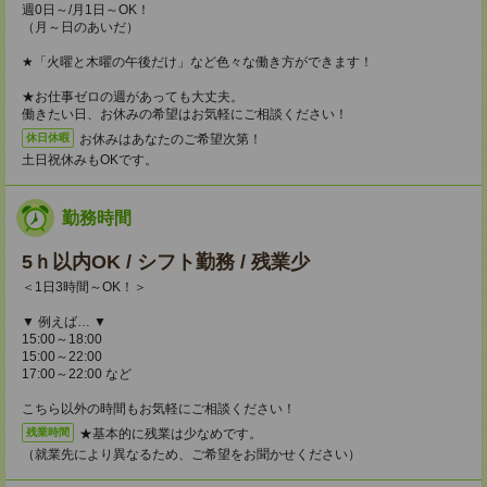
週0日～/月1日～OK！
（月～日のあいだ）
★「火曜と木曜の午後だけ」など色々な働き方ができます！
★お仕事ゼロの週があっても大丈夫。
働きたい日、お休みの希望はお気軽にご相談ください！
お休みはあなたのご希望次第！
休日休暇
土日祝休みもOKです。
勤務時間
5ｈ以内OK / シフト勤務 / 残業少
＜1日3時間～OK！＞
▼ 例えば… ▼
15:00～18:00
15:00～22:00
17:00～22:00 など
こちら以外の時間もお気軽にご相談ください！
★基本的に残業は少なめです。
残業時間
（就業先により異なるため、ご希望をお聞かせください）