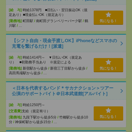
[給 与]
時給1378円 ■日払い・翌日振込OK（規
定あり）■現金払いOK（規定あり）
[勤務地]
町田駅
/
南町田グランベリーパーク駅
/
鶴
気になる！
川駅
/
…
【シフト自由・現金手渡しOK】iPhoneなどスマホの
充電を繋げるだけ！[派遣]
[給 与]
時給1414円～ ▼日払いOK（規定あ
り） ■初勤務手当あり ※規定による
[勤務地]
新宿駅から徒歩
/
新宿三丁目駅から徒歩
/
気になる！
高田馬場駅から徒歩
/
…
＜日本を代表するバンド＊サカナクション＞ツアー
公演のサポートバイト＠日本武道館[アルバイト]
[給 与]
時給1250円～
[交通費]
支給（規定有り）
気になる！
[勤務地]
九段下駅から徒歩5分
/
竹橋駅から徒歩10
分
/
神保町駅から徒歩15分
/
…