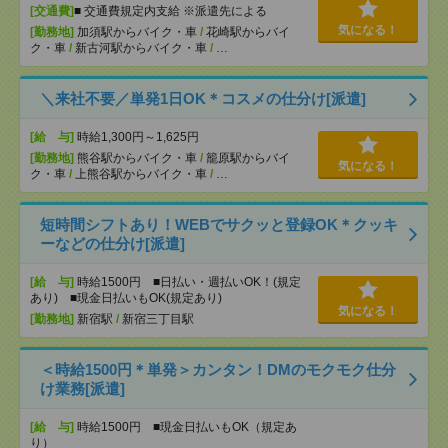
[交通費]
■ 交通費規定内支給 ※派遣先による
気になる！
[勤務地]
加須駅からバイク・車
/
花崎駅からバイ
ク・車
/
新古河駅からバイク・車
/
…
＼来社不要／単発1日OK＊コスメの仕分け[派遣]
[給 与]
時給1,300円～1,625円
[勤務地]
熊谷駅からバイク・車
/
籠原駅からバイ
気になる！
ク・車
/
上熊谷駅からバイク・車
/
…
短時間シフトあり！WEBでサクッと登録OK＊クッキ
ーなどの仕分け[派遣]
[給 与]
時給1500円 ■日払い・週払いOK！(規定
あり) ■現金日払いもOK(規定あり)
気になる！
[勤務地]
新宿駅
/
新宿三丁目駅
＜時給1500円＊単発＞カンタン！DMのモクモク仕分
け業務[派遣]
[給 与]
時給1500円 ■現金日払いもOK（規定あ
り）