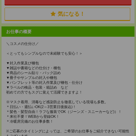
気になる！
お仕事の概要
＼コスメの仕分け／
＜とってもシンプルなので未経験でも安心！＞
▼封入作業及び梱包
▼雑誌や書籍などの仕分け・梱包
▼商品のシール貼り・パック詰め
▼冊子やサンプルの封入や梱包
▼パンフレット等の封入作業及び梱包・仕分け
▼ラベルの検品・包装・箱詰め など
初めての方でもスグに覚えて活躍できますよ！
※マスク着用、消毒など感染防止を徹底している現場も多数。
＊日払い・週払いOK(2～3営業日後振込)！
＊髪色・髪型自由！ラフな服装でOK（ジーンズ・スニーカーなど)）！
＊来社不要！WEBから登録OK！
＊冷暖房完備のお仕事多数！
※ご応募のタイミングによっては、ご希望のお仕事をご紹介できない可能性