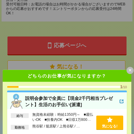
受付可能日時：お電話の場合はお時間がかかる場合がございますのでWEB
からの応募がおすすめです！エントリーボタンからの応募受付は24時間
OK！
応募ページへ
気になる！
×
どちらのお仕事が気になりますか？
メール
LINE
1
で送る
で送る
/10
説明会参加で全員に【現金2千円相当プレゼ
ント】生活のお手伝い[派遣]
シェア
ツイート
ブックマーク
無資格未経験：時給1350円～ ■週払
給与
いOK ■扶養内OK ■日収1万800円
以上
熊谷駅 / 籠原駅 / 上熊谷駅 / …
気になる!
勤務地
あなたの閲覧履歴からの