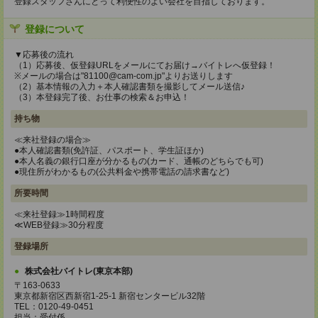
登録スタッフさんにとって利便性のよい会社を目指しております。
登録について
▼応募後の流れ
（1）応募後、仮登録URLをメールにてお届け→バイトレへ仮登録！
※メールの場合は"81100@cam-com.jp"よりお送りします
（2）基本情報の入力＋本人確認書類を撮影してメール送信♪
（3）本登録完了後、お仕事の検索＆お申込！
持ち物
≪来社登録の場合≫
●本人確認書類(免許証、パスポート、学生証ほか)
●本人名義の銀行口座が分かるもの(カード、通帳のどちらでも可)
●現住所がわかるもの(公共料金や携帯電話の請求書など)
所要時間
≪来社登録≫1時間程度
≪WEB登録≫30分程度
登録場所
株式会社バイトレ(東京本部)
〒163-0633
東京都新宿区西新宿1-25-1 新宿センタービル32階
TEL：0120-49-0451
担当：受付係