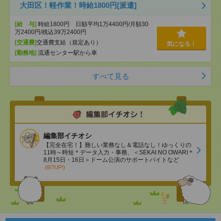
大田区！軽作業！時給1800円[派遣]
[給 与]
時給1800円 日額平均1万4400円/月額30
万2400円/残込39万2400円
[交通費]
交通費支給（規定あり）
気になる！
[勤務地]
流通センター駅から車
すべて見る
編集部イチオシ
【完全在宅！】難しい業務なし＆電話なし！ゆっくりの
11時～時短＊データ入力・事務、＜SEKAI NO OWARI＊
8月15日・16日＞ドーム公演のサポートバイトなど
(8/7UP!)