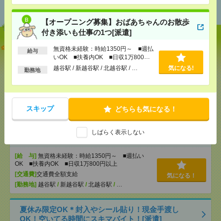
おすすめ
【オープニング募集】おばあちゃんのお散歩
付き添いも仕事の1つ[派遣]
説明会参加で全員に【現金2千円相当プレゼント】生
無資格未経験：時給1350円～ ■週払
給与
活のお手伝い[派遣]
いOK ■扶養内OK ■日収1万800円
以上
越谷駅 / 新越谷駅 / 北越谷駅 / …
気になる!
勤務地
[給 与]
無資格未経験：時給1350円～ ■週払い
OK ■扶養内OK ■日収1万800円以上
[交通費]
交通費全額支給
気になる！
[勤務地]
熊谷駅
/
籠原駅
/
上熊谷駅
/
…
スキップ
どちらも気になる！
【オープニング募集】おばあちゃんのお散歩付き添
しばらく表示しない
いも仕事の1つ[派遣]
[給 与]
無資格未経験：時給1350円～ ■週払い
OK ■扶養内OK ■日収1万800円以上
[交通費]
交通費全額支給
気になる！
[勤務地]
越谷駅
/
新越谷駅
/
北越谷駅
/
…
夏休み限定OK＊封入やシール貼り！現金手渡し
OK！空いてる時間にスキマバイト！[派遣]