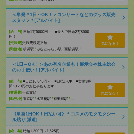
＜単発＊1日～OK！＞コンサートなどのグッズ販売
スタッフ＊[アルバイト]
[給 与]
日給1万5000円～ ■最大で日給2万8500
円！
[交通費]
交通費規定支給
気になる！
[勤務地]
横浜駅
/
みなとみらい駅
/
西横浜駅
/
…
＜1日～OK！＞あの有名企業も！展示会や株主総会
のお手伝い！[アルバイト]
[給 与]
■日給16,840円～ ■日払いOK ■実働3時
間5,120円のお仕事あります！
[交通費]
一部支給
気になる！
[勤務地]
東京駅
/
水道橋駅
/
有楽町駅
/
…
《単発1日OK！日払い可》＊コスメのモクモクシー
ル貼り[派遣]
[給 与]
時給1,300円～1,625円