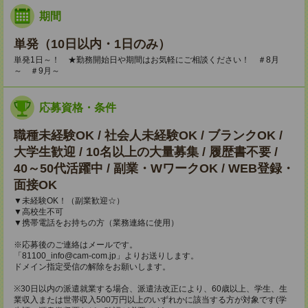
期間
単発（10日以内・1日のみ）
単発1日～！ ★勤務開始日や期間はお気軽にご相談ください！ ＃8月
～ ＃9月～
応募資格・条件
職種未経験OK / 社会人未経験OK / ブランクOK /
大学生歓迎 / 10名以上の大量募集 / 履歴書不要 /
40～50代活躍中 / 副業・WワークOK / WEB登録・
面接OK
▼未経験OK！（副業歓迎☆）
▼高校生不可
▼携帯電話をお持ちの方（業務連絡に使用）
※応募後のご連絡はメールです。
「81100_info@cam-com.jp」よりお送りします。
ドメイン指定受信の解除をお願いします。
※30日以内の派遣就業する場合、派遣法改正により、60歳以上、学生、生
業収入または世帯収入500万円以上のいずれかに該当する方が対象です(学