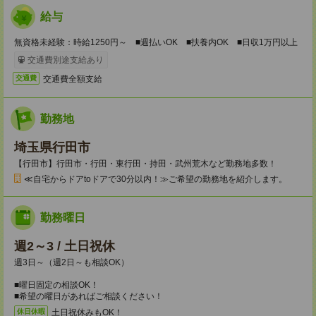
給与
無資格未経験：時給1250円～ ■週払いOK ■扶養内OK ■日収1万円以上
交通費別途支給あり
交通費全額支給
交通費
勤務地
埼玉県行田市
【行田市】行田市・行田・東行田・持田・武州荒木など勤務地多数！
≪自宅からドアtoドアで30分以内！≫ご希望の勤務地を紹介します。
勤務曜日
週2～3 / 土日祝休
週3日～（週2日～も相談OK）
■曜日固定の相談OK！
■希望の曜日があればご相談ください！
土日祝休みもOK！
休日休暇