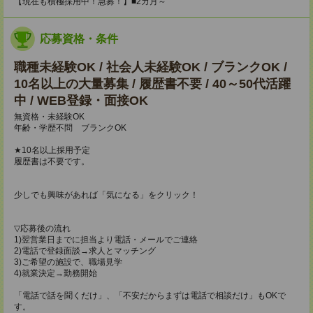
【現在も積極採用中！急募！】■2カ月～
応募資格・条件
職種未経験OK / 社会人未経験OK / ブランクOK /
10名以上の大量募集 / 履歴書不要 / 40～50代活躍
中 / WEB登録・面接OK
無資格・未経験OK
年齢・学歴不問 ブランクOK
★10名以上採用予定
履歴書は不要です。
少しでも興味があれば「気になる」をクリック！
▽応募後の流れ
1)翌営業日までに担当より電話・メールでご連絡
2)電話で登録面談→求人とマッチング
3)ご希望の施設で、職場見学
4)就業決定→勤務開始
「電話で話を聞くだけ」、「不安だからまずは電話で相談だけ」もOKで
す。