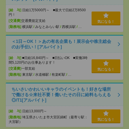
[給 与]
日給1万5000円～ ■最大で日給2万8500
円！
[交通費]
交通費規定支給
気になる！
[勤務地]
横浜駅
/
みなとみらい駅
/
西横浜駅
/
…
＜1日～OK！＞あの有名企業も！展示会や株主総会
のお手伝い！[アルバイト]
[給 与]
■日給16,840円～ ■日払いOK ■実働3時
間5,120円のお仕事あります！
[交通費]
一部支給
気になる！
[勤務地]
東京駅
/
水道橋駅
/
有楽町駅
/
…
ちいさいかわいいキャラのイベントも！好きな場所
で働ける☆来社不要！働いたその日に給料もらえる
◎/T1[アルバイト]
[給 与]
日給13,000円～
[勤務地]
埼玉県さいたま市大宮区錦町（最寄り駅：
気になる！
大宮駅）