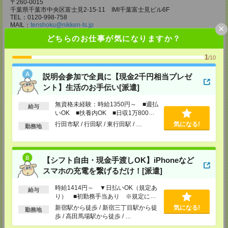
〒260-0015
千葉県千葉市中央区富士見2-15-11 IMI千葉富士見ビル6F
TEL：0120-998-758
MAIL：
tenshoku@nikken-ts.jp
×
担当：採用担当
どちらのお仕事が気になりますか？
メディカルケア事業部 柏オフィス
1
/10
千葉県柏市末広町5-19 第12関口ビル7F 705号室
TEL：0120-935-218
MAIL：
tenshoku@nikken-ts.jp
説明会参加で全員に【現金2千円相当プレゼ
担当：採用担当
ント】生活のお手伝い[派遣]
メディカルケア事業部 新宿オフィス
無資格未経験：時給1350円～ ■週払
東京都新宿区新宿2-3-10 新宿御苑ビル6階
給与
いOK ■扶養内OK ■日収1万800円
TEL：0120-457-235
以上
MAIL：
tenshoku@nikken-ts.jp
行田市駅 / 行田駅 / 東行田駅 / …
気になる!
勤務地
担当：採用担当
メディカルケア事業部 立川事業所
東京都立川市錦町1-12-14
【シフト自由・現金手渡しOK】iPhoneなど
TEL：0120-934-200
スマホの充電を繋げるだけ！[派遣]
MAIL：
tenshoku@nikken-ts.jp
担当：採用担当
時給1414円～ ▼日払いOK（規定あ
給与
メディカルケア事業部 町田オフィス
り） ■初勤務手当あり ※規定によ
東京都町田市森野1-7-23 大樹生命町田ビル6F
る
新宿駅から徒歩 / 新宿三丁目駅から徒
気になる!
勤務地
TEL：0120-453-285
歩 / 高田馬場駅から徒歩 / …
MAIL：
tenshoku@nikken-ts.jp
担当：採用担当