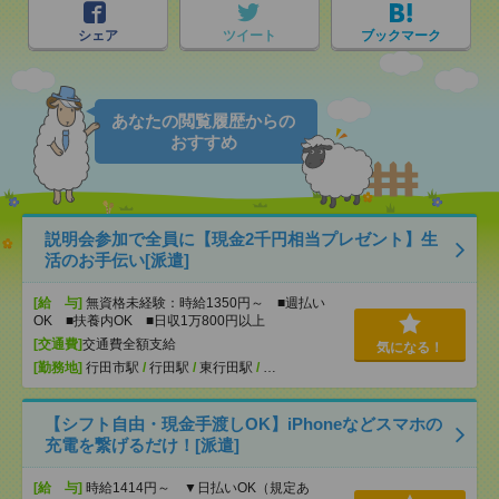
シェア
ツイート
ブックマーク
あなたの閲覧履歴からの
おすすめ
説明会参加で全員に【現金2千円相当プレゼント】生
活のお手伝い[派遣]
[給 与]
無資格未経験：時給1350円～ ■週払い
OK ■扶養内OK ■日収1万800円以上
[交通費]
交通費全額支給
気になる！
[勤務地]
行田市駅
/
行田駅
/
東行田駅
/
…
【シフト自由・現金手渡しOK】iPhoneなどスマホの
充電を繋げるだけ！[派遣]
[給 与]
時給1414円～ ▼日払いOK（規定あ