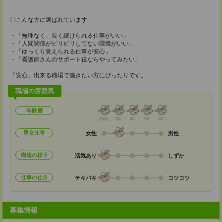
〇こんな方に選ばれています
・「無理なく、長く続けられる仕事がいい」
・「人間関係がピリピリしてない環境がいい」
・「ゆっくり覚えられる仕事が安心」
・「看護師さんのサポート役ならやってみたい」
「安心」出来る職場で働きたい方にぴったりです。
職場の雰囲気
年齢層
20代
30
40
50
60
男女比率
女性
男性
職場の様子
活気あり
しずか
仕事の仕方
テキパキ
コツコツ
募集情報