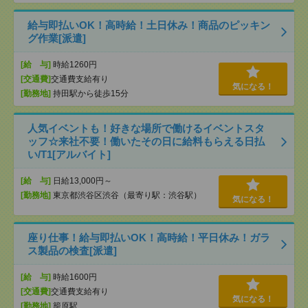
給与即払いOK！高時給！土日休み！商品のピッキン
グ作業[派遣]
[給 与]
時給1260円
[交通費]
交通費支給有り
気になる！
[勤務地]
持田駅から徒歩15分
人気イベントも！好きな場所で働けるイベントスタ
ッフ☆来社不要！働いたその日に給料もらえる日払
い/T1[アルバイト]
[給 与]
日給13,000円～
[勤務地]
東京都渋谷区渋谷（最寄り駅：渋谷駅）
気になる！
座り仕事！給与即払いOK！高時給！平日休み！ガラ
ス製品の検査[派遣]
[給 与]
時給1600円
[交通費]
交通費支給有り
気になる！
[勤務地]
籠原駅