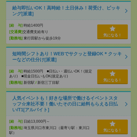
給与即払いOK！高時給！土日休み！荷受け、ピッキ
ング[派遣]
[給 与]
時給1400円
[交通費]
交通費支給有り
気になる！
[勤務地]
東行田駅から徒歩19分
短時間シフトあり！WEBでサクッと登録OK＊クッキ
ーなどの仕分け[派遣]
[給 与]
時給1500円 ■日払い・週払いOK！(規定
あり) ■現金日払いもOK(規定あり)
気になる！
[勤務地]
新宿駅
/
新宿三丁目駅
人気イベントも！好きな場所で働けるイベントスタ
ッフ☆来社不要！働いたその日に給料もらえる日払
い/T1[アルバイト]
[給 与]
日給13,000円～
[勤務地]
埼玉県川口市東川口（最寄り駅：東川口
気になる！
駅）