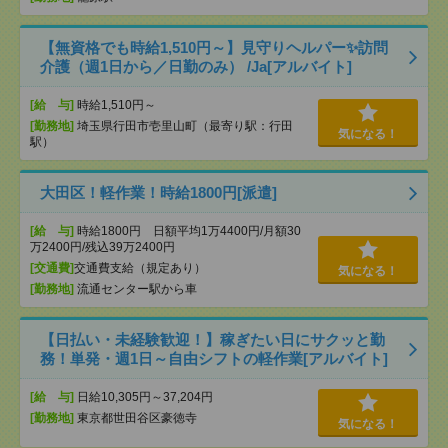
【無資格でも時給1,510円～】見守りヘルパー✨訪問
介護（週1日から／日勤のみ） /Ja[アルバイト]
[給 与]
時給1,510円～
[勤務地]
埼玉県行田市壱里山町（最寄り駅：行田
気になる！
駅）
大田区！軽作業！時給1800円[派遣]
[給 与]
時給1800円 日額平均1万4400円/月額30
万2400円/残込39万2400円
[交通費]
交通費支給（規定あり）
気になる！
[勤務地]
流通センター駅から車
【日払い・未経験歓迎！】稼ぎたい日にサクッと勤
務！単発・週1日～自由シフトの軽作業[アルバイト]
[給 与]
日給10,305円～37,204円
[勤務地]
東京都世田谷区豪徳寺
気になる！