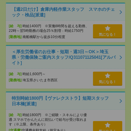
【週2日だけ】倉庫内軽作業スタッフ スマホのチェ
ック・検品[派遣]
[給 与]
時給1400円 ※実働8時間を超える勤務、
22時～翌5時勤務の場合25％割増：時給1750円
気になる！
[勤務地]
南船橋駅から徒歩10分程度
＜厚生労働省のお仕事・短期・週3日～OK＞埼玉
県・労働保険ご案内スタッフ/Q311071125041[アルバ
イト]
[給 与]
時給1,600円～
[勤務地]
埼玉県さいたま市西区
気になる！
特別時給1800円【ヴァレクストラ】短期スタッフ
日本橋[派遣]
[給 与]
時給1800円 ※ご経験・スキルにより優
遇 スマホでかんたんに前払いで給与が受け取れま
す（※上限、条件あり）
[交通費]
交通費全額支給（規定あり）