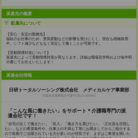
派遣先の概要
配属先について
【安心・安定の勤務先】
福祉のお仕事のため、景気変動などの影響を受けにくく、現在も積極採用
中。シフト減少などもなく安定して働くことが可能です。
【受動喫煙対策について】
派遣先によって受動喫煙対策が異なります。詳細は職場見学時および条件明
示書にてお伝えいたします！
派遣会社情報
日研トータルソーシング株式会社 メディカルケア事業部
労働者派遣事業許可番号:派13-060060
「こんな風に働きたい」をサポート＊介護職専門の派
遣会社です！
「自宅の近くで働きたい」「収入」「働き方を選びたい」「正社員を目指し
たい」などの希望条件や、仕事上の不満も丁寧にお聞きしてからご紹介する
ので長期でご活躍されている方が多いのが特長です。まずはご希望を聞いた