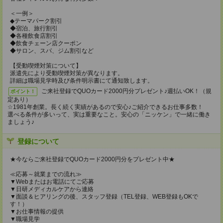
＜一例＞
◆テーマパーク割引
◆宿泊、旅行割引
◆各種飲食店割引
◆飲食チェーン店クーポン
◆サロン、スパ、ジム割引など
【受動喫煙対策について】
派遣先により受動喫煙対策が異なります。
詳細は職場見学時及び条件明示書にて通知致します。
ご来社登録でQUOカード2000円分プレゼント♪週払いOK！（規
ポイント！
定あり）
☆1981年創業。長く続く実績があるので安心♪ご紹介できるお仕事多数！
選べる条件が多いって、実は重要なこと。安心の「ニッケン」で一緒に働き
ましょう♪
登録について
★今ならご来社登録でQUOカード2000円分をプレゼント中★
≪応募～就業までの流れ≫
▼Webまたはお電話にてご応募
▼日研メディカルケアから連絡
▼面談＆ヒアリングの後、スタッフ登録（TEL登録、WEB登録もOKで
す！）
▼お仕事情報の提供
▼職場見学