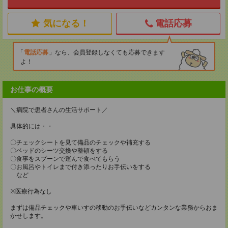
気になる！
電話応募
電話応募
なら、会員登録しなくても応募できます
よ！
お仕事の概要
＼病院で患者さんの生活サポート／
具体的には・・
〇チェックシートを見て備品のチェックや補充する
〇ベッドのシーツ交換や整頓をする
〇食事をスプーンで運んで食べてもらう
〇お風呂やトイレまで付き添ったりお手伝いをする
など
※医療行為なし
まずは備品チェックや車いすの移動のお手伝いなどカンタンな業務からおま
かせします。