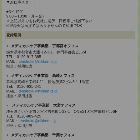
▼お仕事スタート
■受付時間
9:00～18:00（月～金）
※上記以外でもお気軽に場所・日程等ご相談下さい
※登録会は面接ではありませんので私服でOK
登録場所
メディカルケア事業部 宇都宮オフィス
栃木県宇都宮市大通り2-3-1 井門宇都宮ビル5F
TEL：0120-917-385
MAIL：
tenshoku@nikken-ts.jp
担当：採用担当
メディカルケア事業部 高崎オフィス
群馬県高崎市栄町4-11 原地所第2ビル6Ｆ 1号室
TEL：0120-935-241
MAIL：
tenshoku@nikken-ts.jp
担当：採用担当
メディカルケア事業部 大宮オフィス
埼玉県さいたま市大宮区吉敷町1-23-1 ONEST大宮吉敷町ビル6F
TEL：0120-989-425
MAIL：
tenshoku@nikken-ts.jp
担当：採用担当
メディカルケア事業部 千葉オフィス