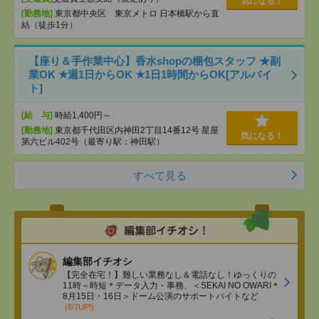
気になる！
[勤務地]
東京都中央区 東京メトロ 日本橋駅から直
結（徒歩1分）
【座り＆手作業中心】香水shopの梱包スタッフ ★副
業OK ★週1日からOK ★1日1時間からOK[アルバイ
ト]
[給 与]
時給1,400円～
[勤務地]
東京都千代田区内神田2丁目14番12号 星屋
気になる！
第六ビル402号（最寄り駅：神田駅）
すべて見る
編集部イチオシ
【完全在宅！】難しい業務なし＆電話なし！ゆっくりの
11時～時短＊データ入力・事務、＜SEKAI NO OWARI＊
8月15日・16日＞ドーム公演のサポートバイトなど
(8/7UP!)