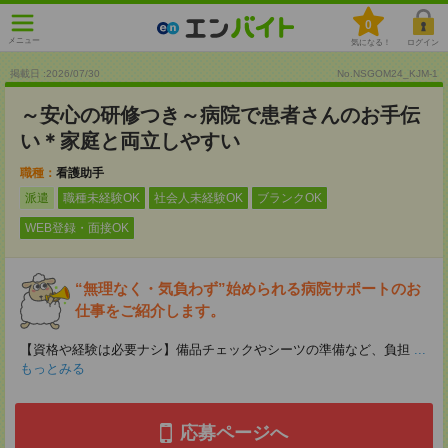
0
メニュー
気になる！
ログイン
掲載日 :2026
/
07
/
30
No.NSGOM24_KJM-1
～安心の研修つき～病院で患者さんのお手伝
い＊家庭と両立しやすい
職種：
看護助手
派遣
職種未経験OK
社会人未経験OK
ブランクOK
WEB登録・面接OK
“無理なく・気負わず”始められる病院サポートのお
仕事をご紹介します。
【資格や経験は必要ナシ】備品チェックやシーツの準備など、負担
...
もっとみる
応募ページへ