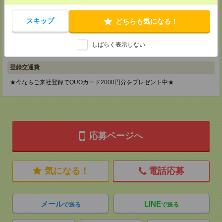
メディカルケア事業部 横浜オフィス
スキップ
どちらも気になる！
神奈川県横浜市保土ケ谷区神戸町134 横浜ビジネスパークサウスタワー
2F B区画
TEL：0120-901-799
しばらく表示しない
MAIL：
tenshoku@nikken-ts.jp
担当：採用担当
登録交通費
★今ならご来社登録でQUOカード2000円分をプレゼント中★
応募ページへ
気になる！
電話応募
メール
LINE
で送る
で送る