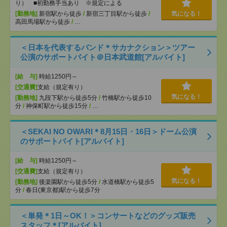
り） ■初勤務手当あり ※規定による
[勤務地]
新宿駅から徒歩
/
新宿三丁目駅から徒歩
/
気になる！
高田馬場駅から徒歩
/
…
＜日本を代表するバンド＊サカナクション＞ツアー
公演のサポートバイト＠日本武道館[アルバイト]
[給 与]
時給1250円～
[交通費]
支給（規定有り）
気になる！
[勤務地]
九段下駅から徒歩5分
/
竹橋駅から徒歩10
分
/
神保町駅から徒歩15分
/
…
＜SEKAI NO OWARI＊8月15日・16日＞ドーム公演
のサポートバイト[アルバイト]
[給 与]
時給1250円～
[交通費]
支給（規定有り）
気になる！
[勤務地]
後楽園駅から徒歩5分
/
水道橋駅から徒歩5
分
/
春日(東京都)駅から徒歩7分
＜単発＊1日～OK！＞コンサートなどのグッズ販売
スタッフ＊[アルバイト]