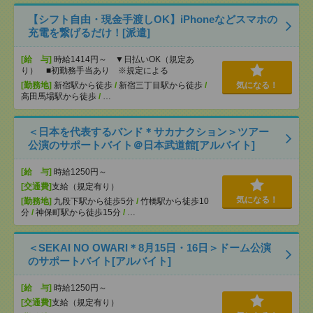
【シフト自由・現金手渡しOK】iPhoneなどスマホの
充電を繋げるだけ！[派遣]
[給 与]
時給1414円～ ▼日払いOK（規定あ
り） ■初勤務手当あり ※規定による
[勤務地]
新宿駅から徒歩
/
新宿三丁目駅から徒歩
/
気になる！
高田馬場駅から徒歩
/
…
＜日本を代表するバンド＊サカナクション＞ツアー
公演のサポートバイト＠日本武道館[アルバイト]
[給 与]
時給1250円～
[交通費]
支給（規定有り）
気になる！
[勤務地]
九段下駅から徒歩5分
/
竹橋駅から徒歩10
分
/
神保町駅から徒歩15分
/
…
＜SEKAI NO OWARI＊8月15日・16日＞ドーム公演
のサポートバイト[アルバイト]
[給 与]
時給1250円～
[交通費]
支給（規定有り）