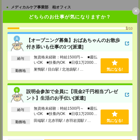
メディカルケア事業部 柏オフィス
×
千葉県柏市末広町5-19 第12関口ビル7F 705号室
どちらのお仕事が気になりますか？
TEL：0120-935-218
MAIL：
tenshoku@nikken-ts.jp
担当：採用担当
1
/10
メディカルケア事業部 新宿オフィス
【オープニング募集】おばあちゃんのお散歩
東京都新宿区新宿2-3-10 新宿御苑ビル6階
付き添いも仕事の1つ[派遣]
TEL：0120-457-235
MAIL：
tenshoku@nikken-ts.jp
無資格未経験：時給1500円～ ■週払
担当：採用担当
給与
いOK ■扶養内OK ■日収1万2000円
メディカルケア事業部 立川事業所
以上
巣鴨駅 / 目白駅 / 北池袋駅 / …
気になる!
勤務地
東京都立川市錦町1-12-14
TEL：0120-934-200
MAIL：
tenshoku@nikken-ts.jp
担当：採用担当
説明会参加で全員に【現金2千円相当プレゼ
メディカルケア事業部 町田オフィス
ント】生活のお手伝い[派遣]
東京都町田市森野1-7-23 大樹生命町田ビル6F
TEL：0120-453-285
無資格未経験：時給1500円～ ■週払
給与
MAIL：
tenshoku@nikken-ts.jp
いOK ■扶養内OK ■日収1万2000円
担当：採用担当
以上
田端駅 / 北赤羽駅 / 赤羽岩淵駅 / …
気になる!
勤務地
メディカルケア事業部 横浜オフィス
神奈川県横浜市保土ケ谷区神戸町134 横浜ビジネスパークサウスタワー
2F B区画