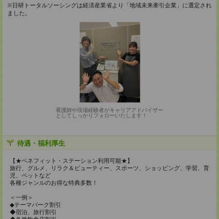
※日研トータルソーシングは経済産業省より「地域未来牽引企業」に選定され
ました。
看護師や現場経験者がキャリアアドバイザー
としてしっかりフォローいたします！
待遇・福利厚生
【★ベネフィット・ステーション利用可能★】
旅行、グルメ、リラク＆ビューティー、スポーツ、ショッピング、学習、育
児、ペットなど
各種ジャンルのお得な特典多数！
＜一例＞
◆テーマパーク割引
◆宿泊、旅行割引