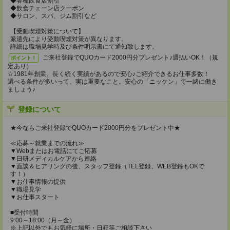
◆各種飲食店割引
◆飲食チェーン店クーポン
◆サロン、スパ、ジム割引など
【受動喫煙対策について】
派遣先により受動喫煙対策が異なります。
詳細は職場見学時及び条件明示書にて通知致します。
ご来社登録でQUOカード2000円分プレゼント♪週払いOK！（規
ポイント！
定あり）
☆1981年創業。長く続く実績があるので安心♪ご紹介できるお仕事多数！
選べる条件が多いって、実は重要なこと。安心の「ニッケン」で一緒に働き
ましょう♪
登録について
★今ならご来社登録でQUOカード2000円分をプレゼント中★
≪応募～就業までの流れ≫
▼Webまたはお電話にてご応募
▼日研メディカルケアから連絡
▼面談＆ヒアリングの後、スタッフ登録（TEL登録、WEB登録もOKで
す！）
▼お仕事情報の提供
▼職場見学
▼お仕事スタート
■受付時間
9:00～18:00（月～金）
※上記以外でもお気軽に場所・日程等ご相談下さい