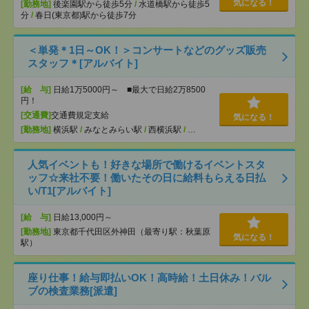
気になる！
[勤務地]
後楽園駅から徒歩5分
/
水道橋駅から徒歩5
分
/
春日(東京都)駅から徒歩7分
＜単発＊1日～OK！＞コンサートなどのグッズ販売
スタッフ＊[アルバイト]
[給 与]
日給1万5000円～ ■最大で日給2万8500
円！
[交通費]
交通費規定支給
気になる！
[勤務地]
横浜駅
/
みなとみらい駅
/
西横浜駅
/
…
人気イベントも！好きな場所で働けるイベントスタ
ッフ☆来社不要！働いたその日に給料もらえる日払
い/T1[アルバイト]
[給 与]
日給13,000円～
[勤務地]
東京都千代田区外神田（最寄り駅：秋葉原
気になる！
駅）
座り仕事！給与即払いOK！高時給！土日休み！バル
ブの検査業務[派遣]