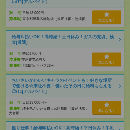
い/T1[アルバイト]
[給 与]
日給13,000円～
[勤務地]
東京都豊島区南池袋（最寄り駅：池袋駅）
気になる！
給与即払いOK！高時給！土日休み！ガスの充填、検
査[派遣]
[給 与]
時給1700円
[交通費]
交通費支給有り
気になる！
[勤務地]
川口駅からバス23分
ちいさいかわいいキャラのイベントも！好きな場所
で働ける☆来社不要！働いたその日に給料もらえる
◎/T1[アルバイト]
[給 与]
日給13,000円～
[勤務地]
埼玉県さいたま市大宮区錦町（最寄り駅：
気になる！
大宮駅）
座り仕事！給与即払いOK！高時給！平日休み！牛乳