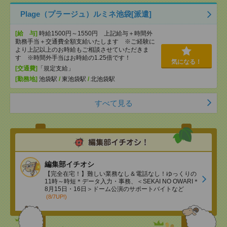
Plage（プラージュ）ルミネ池袋[派遣]
[給 与]
時給1500円～1550円 上記給与＋時間外
勤務手当＋交通費全額支給いたします ※ご経験に
より上記以上のお時給もご相談させていただきま
す ※時間外手当はお時給の1.25倍です！
気になる！
[交通費]
「規定支給」
[勤務地]
池袋駅
/
東池袋駅
/
北池袋駅
すべて見る
編集部イチオシ
【完全在宅！】難しい業務なし＆電話なし！ゆっくりの
11時～時短＊データ入力・事務、＜SEKAI NO OWARI＊
8月15日・16日＞ドーム公演のサポートバイトなど
(8/7UP!)