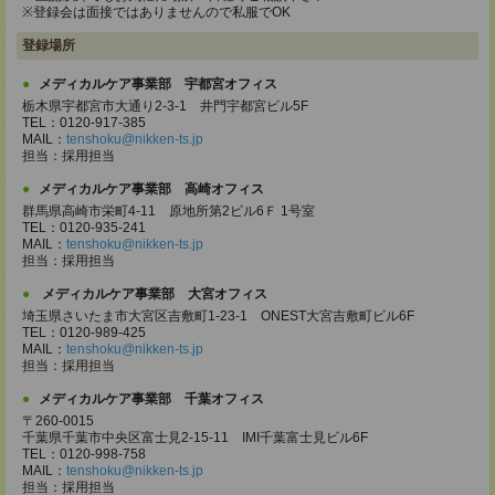
※登録会は面接ではありませんので私服でOK
登録場所
メディカルケア事業部 宇都宮オフィス
栃木県宇都宮市大通り2-3-1 井門宇都宮ビル5F
TEL：0120-917-385
MAIL：
tenshoku@nikken-ts.jp
担当：採用担当
メディカルケア事業部 高崎オフィス
群馬県高崎市栄町4-11 原地所第2ビル6Ｆ 1号室
TEL：0120-935-241
MAIL：
tenshoku@nikken-ts.jp
担当：採用担当
メディカルケア事業部 大宮オフィス
埼玉県さいたま市大宮区吉敷町1-23-1 ONEST大宮吉敷町ビル6F
TEL：0120-989-425
MAIL：
tenshoku@nikken-ts.jp
担当：採用担当
メディカルケア事業部 千葉オフィス
〒260-0015
千葉県千葉市中央区富士見2-15-11 IMI千葉富士見ビル6F
TEL：0120-998-758
MAIL：
tenshoku@nikken-ts.jp
担当：採用担当