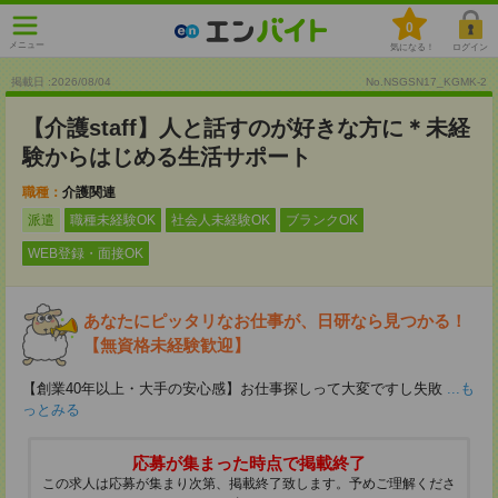
0
メニュー
気になる！
ログイン
掲載日 :2026
/
08
/
04
No.NSGSN17_KGMK-2
【介護staff】人と話すのが好きな方に＊未経
験からはじめる生活サポート
職種：
介護関連
派遣
職種未経験OK
社会人未経験OK
ブランクOK
WEB登録・面接OK
あなたにピッタリなお仕事が、日研なら見つかる！
【無資格未経験歓迎】
【創業40年以上・大手の安心感】お仕事探しって大変ですし失敗
...も
っとみる
応募が集まった時点で掲載終了
この求人は応募が集まり次第、掲載終了致します。予めご理解くださ