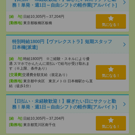
務！単発・週1日～自由シフトの軽作業[アルバイト]
[給 与]
日給10,305円～37,204円
[勤務地]
東京都板橋区板橋
気になる！
特別時給1800円【ヴァレクストラ】短期スタッフ
日本橋[派遣]
[給 与]
時給1800円 ※ご経験・スキルにより優
遇 スマホでかんたんに前払いで給与が受け取れま
す（※上限、条件あり）
[交通費]
交通費全額支給（規定あり）
気になる！
[勤務地]
東京都中央区 東京メトロ 日本橋駅から直
結（徒歩1分）
【日払い・未経験歓迎！】稼ぎたい日にサクッと勤
務！単発・週1日～自由シフトの軽作業[アルバイト]
[給 与]
日給10,305円～37,204円
[勤務地]
東京都荒川区南千住
気になる！