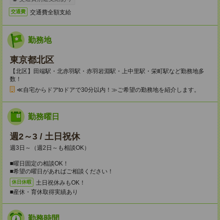
交通費全額支給
交通費
勤務地
東京都北区
【北区】田端駅・北赤羽駅・赤羽岩淵駅・上中里駅・栄町駅など勤務地多
数！
≪自宅からドアtoドアで30分以内！≫ご希望の勤務地を紹介します。
勤務曜日
週2～3 / 土日祝休
週3日～（週2日～も相談OK）
■曜日固定の相談OK！
■希望の曜日があればご相談ください！
土日祝休みもOK！
休日休暇
■産休・育休取得実績あり
勤務時間