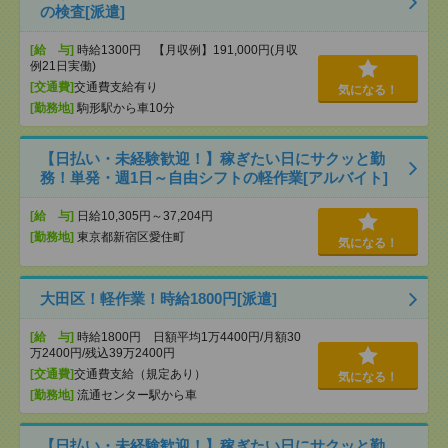
の検査[派遣]
[給 与]
時給1300円 【月収例】191,000円(月収
例21日実働)
[交通費]
交通費支給有り
気になる！
[勤務地]
駒形駅から車10分
【日払い・未経験歓迎！】稼ぎたい日にサクッと勤
務！単発・週1日～自由シフトの軽作業[アルバイト]
[給 与]
日給10,305円～37,204円
[勤務地]
東京都新宿区愛住町
気になる！
大田区！軽作業！時給1800円[派遣]
[給 与]
時給1800円 日額平均1万4400円/月額30
万2400円/残込39万2400円
[交通費]
交通費支給（規定あり）
気になる！
[勤務地]
流通センター駅から車
【日払い・未経験歓迎！】稼ぎたい日にサクッと勤