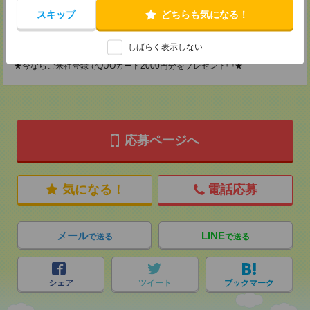
TEL：0120-901-799
スキップ
どちらも気になる！
MAIL：
tenshoku@nikken-ts.jp
担当：採用担当
登録交通費
しばらく表示しない
★今ならご来社登録でQUOカード2000円分をプレゼント中★
応募ページへ
気になる！
電話応募
メール
LINE
で送る
で送る
シェア
ツイート
ブックマーク