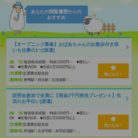
あなたの閲覧履歴からの
おすすめ
【オープニング募集】おばあちゃんのお散歩付き添
いも仕事の1つ[派遣]
[給 与]
無資格未経験：時給1500円～ ■週払い
OK ■扶養内OK ■日収1万2000円以上
[交通費]
交通費全額支給
気になる！
[勤務地]
巣鴨駅
/
目白駅
/
北池袋駅
/
…
説明会参加で全員に【現金2千円相当プレゼント】生
活のお手伝い[派遣]
[給 与]
無資格未経験：時給1500円～ ■週払い
OK ■扶養内OK ■日収1万2000円以上
[交通費]
交通費全額支給
気になる！
[勤務地]
田端駅
/
北赤羽駅
/
赤羽岩淵駅
/
…