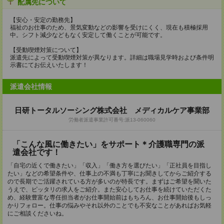
配属先について
【安心・安定の勤務先】
福祉のお仕事のため、景気変動などの影響を受けにくく、現在も積極採用
中。シフト減少などもなく安定して働くことが可能です。
【受動喫煙対策について】
派遣先によって受動喫煙対策が異なります。詳細は職場見学時および条件明
示書にてお伝えいたします！
派遣会社情報
日研トータルソーシング株式会社 メディカルケア事業部
労働者派遣事業許可番号:派13-060060
「こんな風に働きたい」をサポート＊介護職専門の派
遣会社です！
「自宅の近くで働きたい」「収入」「働き方を選びたい」「正社員を目指し
たい」などの希望条件や、仕事上の不満も丁寧にお聞きしてからご紹介する
ので長期でご活躍されている方が多いのが特長です。まずはご希望を聞いた
うえで、ピッタリの求人をご紹介。また安心してお仕事を続けていただくた
め、経験豊富な専任担当者がお仕事開始前はもちろん、お仕事開始後もしっ
かりフォロー。仕事の悩みやそれ以外のことでも不安なことがあればお気軽
にご相談くださいね。