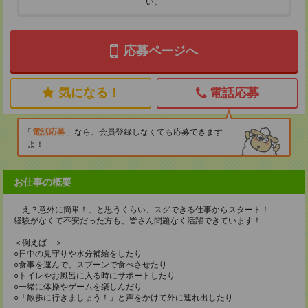
い。
応募ページへ
気になる！
電話応募
電話応募
なら、会員登録しなくても応募できます
よ！
お仕事の概要
「え？意外に簡単！」と思うくらい、スグできる仕事からスタート！
経験がなくて不安だった方も、皆さん問題なく活躍できています！
＜例えば…＞
○日中の見守りや水分補給をしたり
○食事を運んで、スプーンで食べさせたり
○トイレやお風呂に入る時にサポートしたり
○一緒に体操やゲームを楽しんだり
○「散歩に行きましょう！」と声をかけて外に連れ出したり