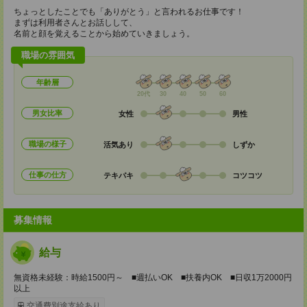
ちょっとしたことでも「ありがとう」と言われるお仕事です！
まずは利用者さんとお話しして、
名前と顔を覚えることから始めていきましょう。
職場の雰囲気
年齢層
20代
30
40
50
60
男女比率
女性
男性
職場の様子
活気あり
しずか
仕事の仕方
テキパキ
コツコツ
募集情報
給与
無資格未経験：時給1500円～ ■週払いOK ■扶養内OK ■日収1万2000円
以上
交通費別途支給あり