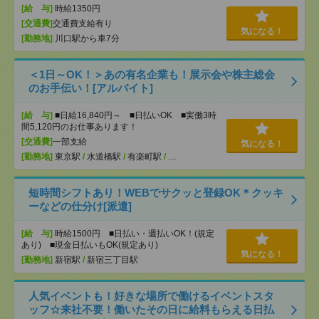
[給 与]
時給1350円
[交通費]
交通費支給有り
気になる！
[勤務地]
川口駅から車7分
＜1日～OK！＞あの有名企業も！展示会や株主総会
のお手伝い！[アルバイト]
[給 与]
■日給16,840円～ ■日払いOK ■実働3時
間5,120円のお仕事あります！
[交通費]
一部支給
気になる！
[勤務地]
東京駅
/
水道橋駅
/
有楽町駅
/
…
短時間シフトあり！WEBでサクッと登録OK＊クッキ
ーなどの仕分け[派遣]
[給 与]
時給1500円 ■日払い・週払いOK！(規定
あり) ■現金日払いもOK(規定あり)
気になる！
[勤務地]
新宿駅
/
新宿三丁目駅
人気イベントも！好きな場所で働けるイベントスタ
ッフ☆来社不要！働いたその日に給料もらえる日払