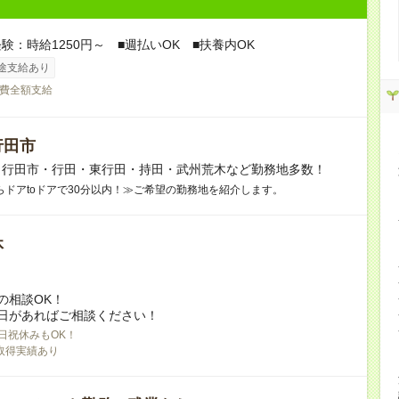
験：時給1250円～ ■週払いOK ■扶養内OK
途支給あり
費全額支給
行田市
】行田市・行田・東行田・持田・武州荒木など勤務地多数！
らドアtoドアで30分以内！≫ご希望の勤務地を紹介します。
休
の相談OK！
日があればご相談ください！
日祝休みもOK！
取得実績あり