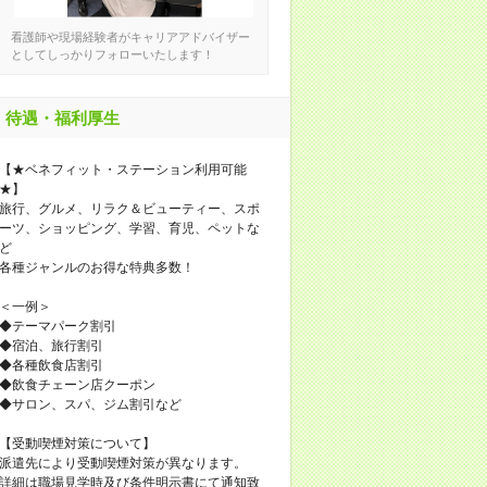
看護師や現場経験者がキャリアアドバイザー
としてしっかりフォローいたします！
待遇・福利厚生
【★ベネフィット・ステーション利用可能
★】
旅行、グルメ、リラク＆ビューティー、スポ
ーツ、ショッピング、学習、育児、ペットな
ど
各種ジャンルのお得な特典多数！
＜一例＞
◆テーマパーク割引
◆宿泊、旅行割引
◆各種飲食店割引
◆飲食チェーン店クーポン
◆サロン、スパ、ジム割引など
【受動喫煙対策について】
派遣先により受動喫煙対策が異なります。
詳細は職場見学時及び条件明示書にて通知致