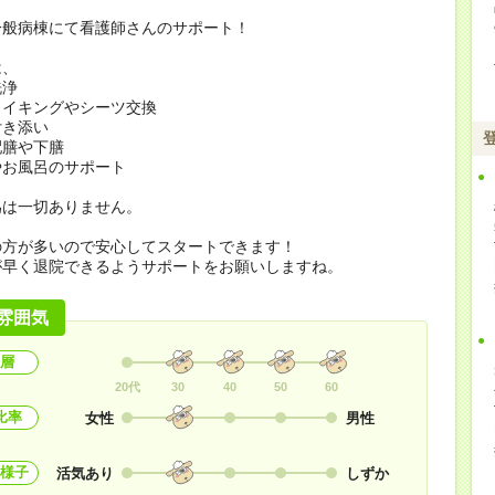
一般病棟にて看護師さんのサポート！
は、
洗浄
メイキングやシーツ交換
付き添い
配膳や下膳
やお風呂のサポート
為は一切ありません。
の方が多いので安心してスタートできます！
が早く退院できるようサポートをお願いしますね。
雰囲気
層
20代
30
40
50
60
比率
女性
男性
様子
活気あり
しずか