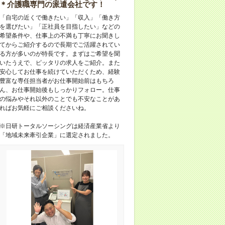
＊介護職専門の派遣会社です！
「自宅の近くで働きたい」「収入」「働き方
を選びたい」「正社員を目指したい」などの
希望条件や、仕事上の不満も丁寧にお聞きし
てからご紹介するので長期でご活躍されてい
る方が多いのが特長です。まずはご希望を聞
いたうえで、ピッタリの求人をご紹介。また
安心してお仕事を続けていただくため、経験
豊富な専任担当者がお仕事開始前はもちろ
ん、お仕事開始後もしっかりフォロー。仕事
の悩みやそれ以外のことでも不安なことがあ
ればお気軽にご相談くださいね。
※日研トータルソーシングは経済産業省より
「地域未来牽引企業」に選定されました。