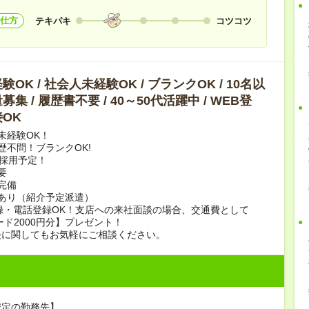
仕方
テキパキ
コツコツ
OK / 社会人未経験OK / ブランクOK / 10名以
集 / 履歴書不要 / 40～50代活躍中 / WEB登
OK
未経験OK！
歴不問！ブランクOK!
上採用予定！
要
完備
あり（紹介予定派遣）
録・電話登録OK！支店への来社面談の場合、交通費として
ード2000円分】プレゼント！
談に関してもお気軽にご相談ください。
安定の勤務先】