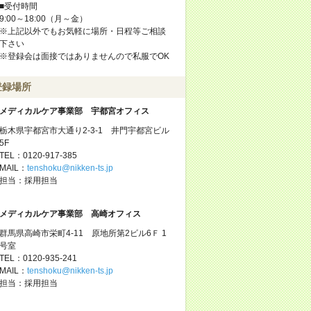
■受付時間
9:00～18:00（月～金）
※上記以外でもお気軽に場所・日程等ご相談
下さい
※登録会は面接ではありませんので私服でOK
登録場所
メディカルケア事業部 宇都宮オフィス
栃木県宇都宮市大通り2-3-1 井門宇都宮ビル
5F
TEL：0120-917-385
MAIL：
tenshoku@nikken-ts.jp
担当：採用担当
メディカルケア事業部 高崎オフィス
群馬県高崎市栄町4-11 原地所第2ビル6Ｆ 1
号室
TEL：0120-935-241
MAIL：
tenshoku@nikken-ts.jp
担当：採用担当