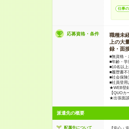
仕事の
応募資格・条件
職種未経験
上の大量募
録・面接
■無資格・
■年齢・学
■10名以
■履歴書不
■社会保険
■社員登用
★WEB登
【QUOカ
★出張面
派遣先の概要
配属先について
【安心・