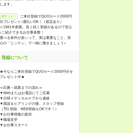
します。
ご来社登録でQUOカード2000円
ポイント！
分プレゼント♪週払いOK！（規定あり）
☆1981年創業。長く続く実績があるので安心
♪ご紹介できるお仕事多数！
選べる条件が多いって、実は重要なこと。安
心の「ニッケン」で一緒に働きましょう♪
登録について
★今ならご来社登録でQUOカード2000円分を
プレゼント中★
≪応募～就業までの流れ≫
▼Webまたはお電話にてご応募
▼日研メディカルケアから連絡
▼面談＆ヒアリングの後、スタッフ登録
（TEL登録、WEB登録もOKです！）
▼お仕事情報の提供
▼職場見学
▼お仕事スタート