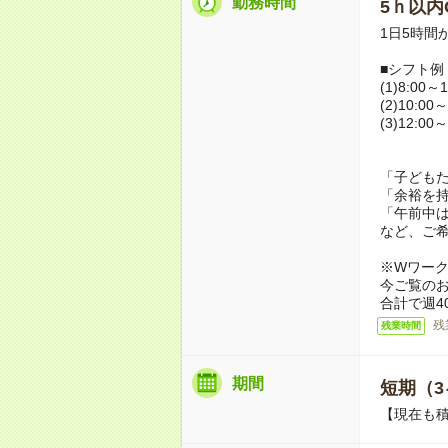
勤務時間
5ｈ以内O
1日5時間
■シフト例
(1)8:00～1
(2)10:00～
(3)12:00～
「子ども
「余裕を
「午前中
など、ご
※Wワー
今ご覧の
合計で週4
残
残業時間
期間
短期（3
【現在も積