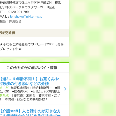
神奈川県横浜市保土ケ谷区神戸町134 横浜
ビジネスパークサウスタワー2F B区画
TEL：0120-901-799
MAIL：
tenshoku@nikken-ts.jp
担当：採用担当
登録交通費
★今ならご来社登録でQUOカード2000円分を
プレゼント中★
この会社のその他のバイト情報
【週2～＆年齢不問！】お茶くみや
お散歩の付き添いなどの介護
[給 与]
無資格未経験：時給1500円～ ■週
払いOK ■扶養内OK ■日収1万2000円以上
[勤務地]
【藤沢市】湘南台・藤沢本町・江ノ
島・本鵠沼・鵠沼など勤務地多数！
【介護staff】人と話すのが好きな方
に＊未経験からはじめる生活サポー