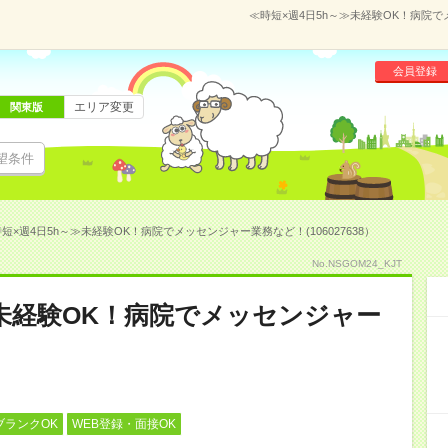
≪時短×週4日5h～≫未経験OK！病院で
会員登録
エリア変更
関東版
望条件
短×週4日5h～≫未経験OK！病院でメッセンジャー業務など！(106027638）
No.NSGOM24_KJT
≫未経験OK！病院でメッセンジャー
ブランクOK
WEB登録・面接OK