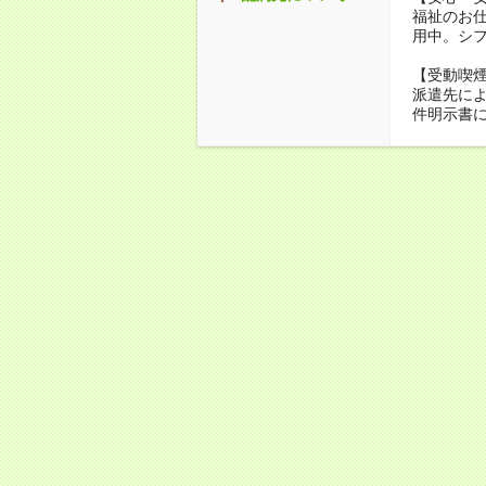
福祉のお
用中。シ
【受動喫
派遣先に
件明示書