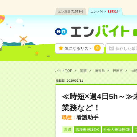
エン派遣
71573
件
エン バイト
82531
件
0
気になるリスト
保存した希
バイトTOP
関東
埼玉県
行田市
≪時
掲載日 :
2026
/
07
/
31
≪時短×週4日5h～
業務など！
看護助手
職種：
派遣
職種未経験OK
社会人未経験OK