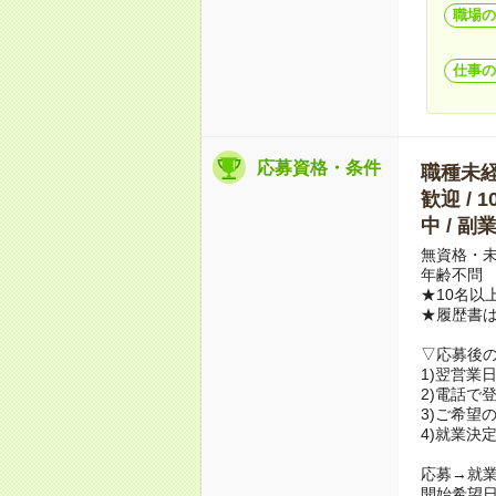
職場の
仕事の
応募資格・条件
職種未経験
歓迎 / 
中 / 
無資格・未
年齢不問
★10名以
★履歴書
▽応募後
1)翌営業
2)電話で
3)ご希望
4)就業決
応募→就業
開始希望日