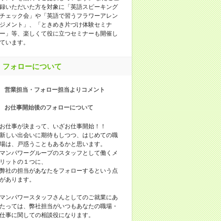
録いただいた方を対象に「英語スピーキング
チェック会」や「英語で習うフラワーアレン
ジメント」、「ときめき片づけ体験セミナ
ー」等、楽しくて役に立つセミナーも開催し
ています。
フォローについて
営業担当・フォロー担当よりコメント
お仕事開始後のフォローについて
お仕事が決まって、いざお仕事開始！！
新しい出会いに期待もしつつ、はじめての職
場は、戸惑うこともあるかと思います。
マンパワーグループのスタッフとして働くメ
リットの１つに、
弊社の担当があなたをフォローするという点
があります。
マンパワースタッフさんとしてのご就業にあ
たっては、弊社担当がいつもあなたの職場・
仕事に関しての相談役になります。