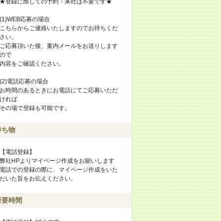
★登録に際しての予約・来社は不要です★
(1)WEB応募の場合
こちらからご連絡いたしますのでお待ちくだ
さい。
ご応募頂いた後、案内メールをお送りします
ので
内容をご確認ください。
(2)電話応募の場合
お時間のあるときにお電話にてご応募いただ
ければ
その場で登録も可能です。
持ち物
【電話登録】
弊社HPよりマイページ作成をお願いします
電話での登録の際に、マイページ作成をいた
だいた旨をお伝えください。
所要時間