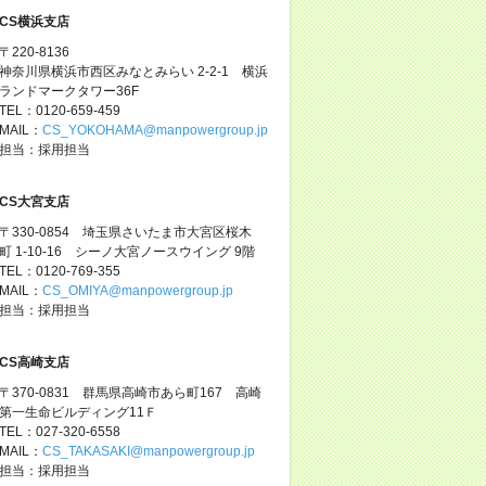
CS横浜支店
〒220-8136
神奈川県横浜市西区みなとみらい 2-2-1 横浜
ランドマークタワー36F
TEL：0120-659-459
MAIL：
CS_YOKOHAMA@manpowergroup.jp
担当：採用担当
CS大宮支店
〒330-0854 埼玉県さいたま市大宮区桜木
町 1-10-16 シーノ大宮ノースウイング 9階
TEL：0120-769-355
MAIL：
CS_OMIYA@manpowergroup.jp
担当：採用担当
CS高崎支店
〒370-0831 群馬県高崎市あら町167 高崎
第一生命ビルディング11Ｆ
TEL：027-320-6558
MAIL：
CS_TAKASAKI@manpowergroup.jp
担当：採用担当