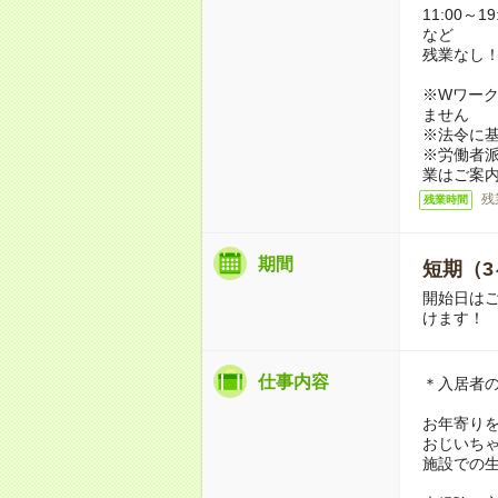
11:00～19
など
残業なし
※Wワーク
ません
※法令に基
※労働者
業はご案
残
残業時間
期間
短期（3
開始日は
けます！
仕事内容
＊入居者
お年寄り
おじいち
施設での