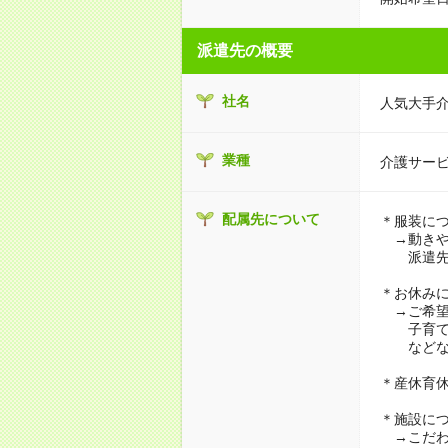
派遣先の概要
社名
人気大手
業種
介護サー
配属先について
＊服装に
→動きや
派遣先に
＊お休み
→ご希望
子育て・
などな
＊産休育
＊施設に
→こだわ