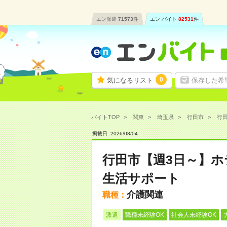
エン派遣
71573
件
エン バイト
82531
件
0
気になるリスト
保存した希
バイトTOP
関東
埼玉県
行田市
行田
掲載日 :
2026
/
08
/
04
行田市【週3日～】
生活サポート
介護関連
職種：
派遣
職種未経験OK
社会人未経験OK