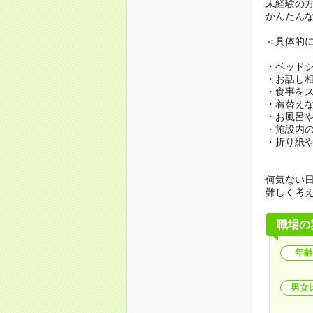
未経験の
かんたん
＜具体的
・ベッド
・お話し
・食事を
・着替え
・お風呂
・施設内
・折り紙
何気ない
難しく考
職場の
年齢
男女