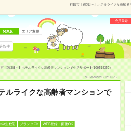
行田市【週3日～】ホテルライクな高齢者マン
会員登録
エリア変更
関東版
望条件
市【週3日～】ホテルライクな高齢者マンションで生活サポート(109518350）
No.MANPWK912516-19
ホテルライクな高齢者マンションで
大学生歓迎
ブランクOK
WEB登録・面接OK