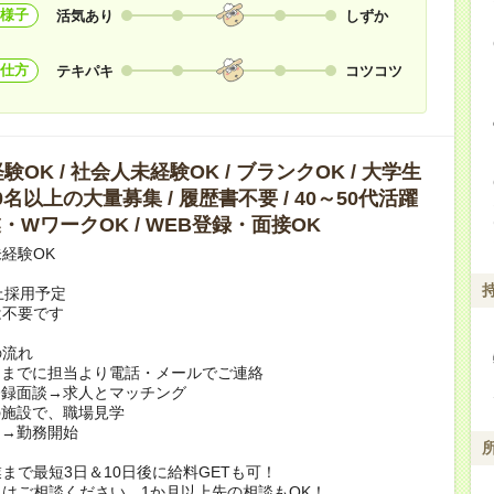
様子
活気あり
しずか
仕方
テキパキ
コツコツ
OK / 社会人未経験OK / ブランクOK / 大学生
10名以上の大量募集 / 履歴書不要 / 40～50代活躍
副業・WワークOK / WEB登録・面接OK
経験OK
上採用予定
は不要です
の流れ
日までに担当より電話・メールでご連絡
登録面談→求人とマッチング
の施設で、職場見学
定→勤務開始
まで最短3日＆10日後に給料GETも可！
はご相談ください。1か月以上先の相談もOK！