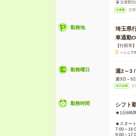
交通費別
交通
交通費
勤務地
埼玉県
車通勤O
【行田市
＜シニア
勤務曜日
週2～3 
週3日～5
土
休日休暇
勤務時間
シフト勤
★1日6時
★スター
7:00～16:
9:00～17: