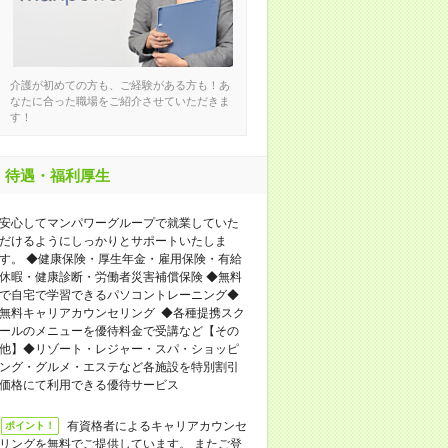
介護が初めての方も、ご経験がある方も！あ
なたに合った職場をご紹介させていただきま
す！
待遇・福利厚生
安心してマンパワーグループで就業していた
だけるようにしっかりとサポートいたしま
す。 ◆健康保険・厚生年金・雇用保険・有給
休暇・健康診断・労働者災害補償保険 ◆無料
で自宅で学習できるパソコントレーニング◆
無料キャリアカウンセリング ◆各種提携スク
ールのメニューを優待料金で受講など【その
他】◆リゾート・レジャー・スパ・ショッピ
ング・グルメ・エステなど各施設を特別割引
価格にて利用できる優待サービス
有資格者によるキャリアカウンセ
ポイント！
リングを無料でご提供しています。 またご登