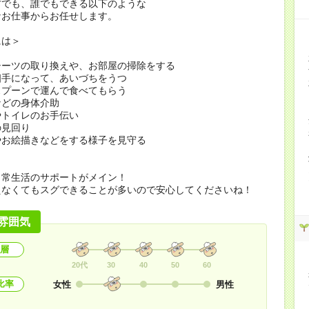
方でも、誰でもできる以下のような
なお仕事からお任せします。
には＞
シーツの取り換えや、お部屋の掃除をする
相手になって、あいづちをうつ
スプーンで運んで食べてもらう
などの身体介助
やトイレのお手伝い
の見回り
やお絵描きなどをする様子を見守る
日常生活のサポートがメイン！
えなくてもスグできることが多いので安心してくださいね！
雰囲気
層
20代
30
40
50
60
比率
女性
男性