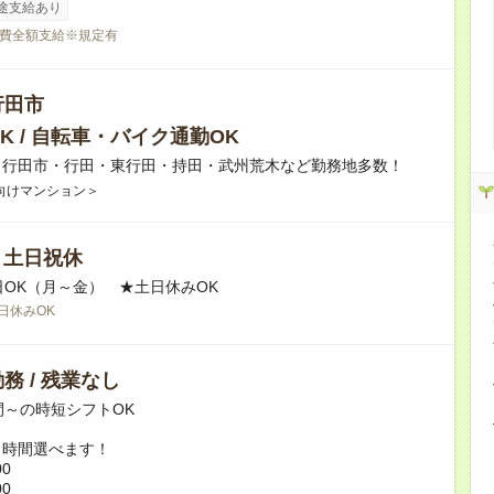
途支給あり
費全額支給※規定有
行田市
K / 自転車・バイク通勤OK
】行田市・行田・東行田・持田・武州荒木など勤務地多数！
向けマンション＞
/ 土日祝休
日OK（月～金） ★土日休みOK
日休みOK
務 / 残業なし
間～の時短シフトOK
ト時間選べます！
00
00