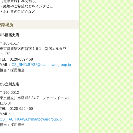
【電話登録】30分程度
・経験やご希望などをインタビュー
・お仕事のご紹介など
登録場所
CS新宿支店
〒163-1517
東京都新宿区西新宿 1-6-1 新宿エルタワ
ー 17F
TEL：0120-659-458
MAIL：
CS_SHINJUKU@manpowergroup.jp
担当：採用担当
CS立川支店
〒190-0012
東京都立川市曙町2-34-7 ファーレイースト
ビル 8F
TEL：0120-659-460
MAIL：
CS_TACHIKAWA@manpowergroup.jp
担当：採用担当