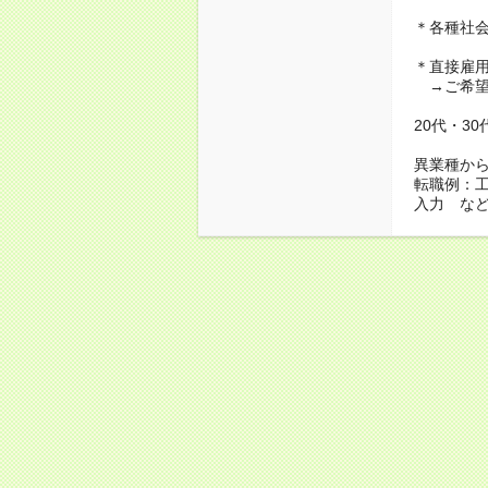
＊各種社
＊直接雇
→ご希望
20代・3
異業種か
転職例：
入力 な