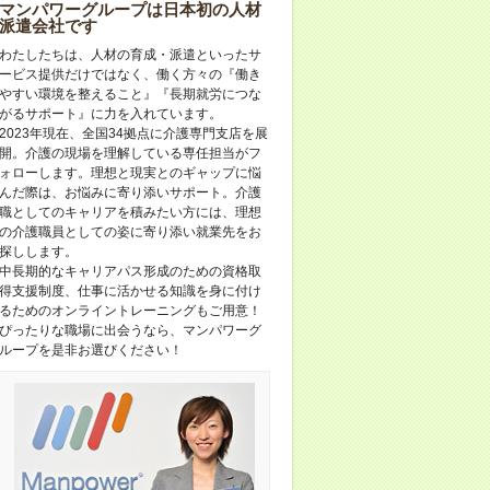
マンパワーグループは日本初の人材
派遣会社です
わたしたちは、人材の育成・派遣といったサ
ービス提供だけではなく、働く方々の『働き
やすい環境を整えること』『長期就労につな
がるサポート』に力を入れています。
2023年現在、全国34拠点に介護専門支店を展
開。介護の現場を理解している専任担当がフ
ォローします。理想と現実とのギャップに悩
んだ際は、お悩みに寄り添いサポート。介護
職としてのキャリアを積みたい方には、理想
の介護職員としての姿に寄り添い就業先をお
探しします。
中長期的なキャリアパス形成のための資格取
得支援制度、仕事に活かせる知識を身に付け
るためのオンライントレーニングもご用意！
ぴったりな職場に出会うなら、マンパワーグ
ループを是非お選びください！