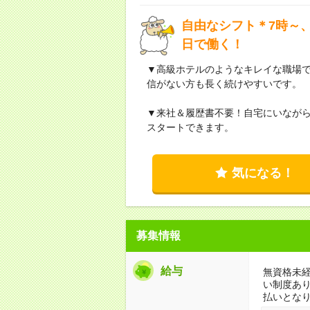
自由なシフト＊7時～、
日で働く！
▼高級ホテルのようなキレイな職場
信がない方も長く続けやすいです。
▼来社＆履歴書不要！自宅にいなが
スタートできます。
気になる！
募集情報
給与
無資格未経
い制度あ
払いとな