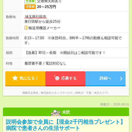
交通費支給あり
交通費
20～25万円
月収例
埼玉県行田市
勤務地
東行田駅から徒歩25分
輸送用機器メーカー
8:15～17:00 ※休憩45分。8時半～17時の勤務も相談可能で
勤務時間
す。
【急募】即日～長期 ※開始日はご相談可能です！
期間
履歴書不要
/
電話対応なし
特徴
気になる！
応募する
詳細へ
掲載元企業名
株式会社スタッフサービス（神奈川・千葉・埼玉エリア）
掲載日：2026.08.01
未読
説明会参加で全員に【現金2千円相当プレゼント】
病院で患者さんの生活サポート