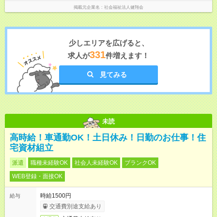
掲載元企業名
社会福祉法人健翔会
少しエリアを広げると、
331
求人が
件増えます！
見てみる
未読
高時給！車通勤OK！土日休み！日勤のお仕事！住
宅資材組立
派遣
職種未経験OK
社会人未経験OK
ブランクOK
WEB登録・面接OK
時給1500円
給与
交通費別途支給あり