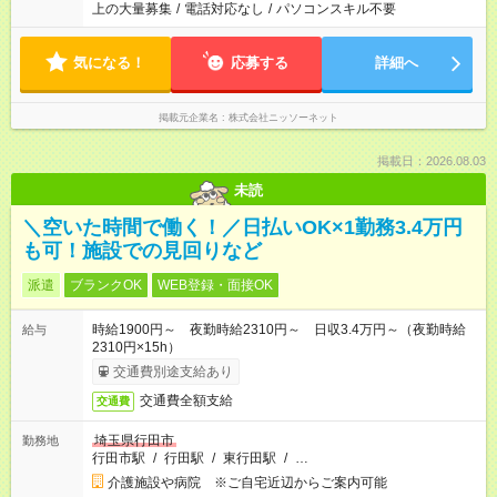
上の大量募集
/
電話対応なし
/
パソコンスキル不要
気になる！
応募する
詳細へ
掲載元企業名
株式会社ニッソーネット
掲載日：2026.08.03
未読
＼空いた時間で働く！／日払いOK×1勤務3.4万円
も可！施設での見回りなど
派遣
ブランクOK
WEB登録・面接OK
時給1900円～ 夜勤時給2310円～ 日収3.4万円～（夜勤時給
給与
2310円×15h）
交通費別途支給あり
交通費全額支給
交通費
埼玉県行田市
勤務地
行田市駅
/
行田駅
/
東行田駅
/
…
介護施設や病院 ※ご自宅近辺からご案内可能