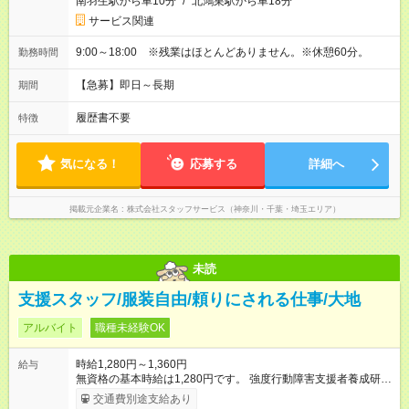
南羽生駅から車10分
/
北鴻巣駅から車18分
サービス関連
9:00～18:00 ※残業はほとんどありません。※休憩60分。
勤務時間
【急募】即日～長期
期間
履歴書不要
特徴
気になる！
応募する
詳細へ
掲載元企業名
株式会社スタッフサービス（神奈川・千葉・埼玉エリア）
未読
支援スタッフ/服装自由/頼りにされる仕事/大地
アルバイト
職種未経験OK
時給1,280円～1,360円
給与
無資格の基本時給は1,280円です。 強度行動障害支援者養成研修
修了者は1,310円、介護福祉士は1,360円となります。 給与例 無
交通費別途支給あり
資格 週5日勤務の場合 基本給 1,280円×5.5時間×21日＝