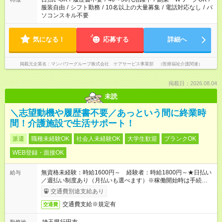
服装自由
/
シフト勤務
/
10名以上の大量募集
/
電話対応なし
/
パ
ソコンスキル不要
気になる！
応募する
詳細へ
掲載元企業名
マンパワーグループ株式会社 ケアサービス事業部 （医療福祉介護関連）
掲載日：2026.08.04
未読
＼志望動機や履歴書不要／あっという間に終業時
間！介護施設で生活サポート！
派遣
職種未経験OK
社会人未経験OK
大学生歓迎
ブランクOK
WEB登録・面接OK
無資格未経験：時給1600円～ 経験者：時給1800円～★日払い
給与
／週払い制度あり（月払いも選べます）※稼働開始時は手続き完
了次第のお支払いとなります。
交通費別途支給あり
交通費支給※規定有
交通費