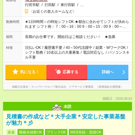
埼玉県行田市
勤務地
行田市駅
/
行田駅
/
東行田駅
/
…
〈お近くの老人ホームなど〉
★1日6時間～の時短シフトOK ★都合に合わせてシフトが決めら
勤務時間
れます シフト例： 7：00～16：00 9：00～15：00 9：00～
18：00 11：00～20：00 など ※Wワークの場合、他のお仕事と
合わせ週40時間超の就業はご案内できません ※法令に基づき、
長期のお仕事です。開始日はご相談ください！ ★急募
期間
週20時間以上勤務は社会保険への加入対象となります ※労働者
派遣法（日雇い派遣の原則禁止）により、短時間・短期間の就
日払いOK
/
履歴書不要
/
40～50代活躍中
/
副業・WワークOK
/
特徴
業はご案内が難しい場合があります
シフト勤務
/
10名以上の大量募集
/
電話対応なし
/
パソコンスキ
ル不要
気になる！
応募する
詳細へ
掲載元企業名
マンパワーグループ株式会社 ケアサービス事業部 （医療福祉介護関連）
掲載日：2026.08.04
未読
見積書の作成など＊大手企業＊安定した事業基盤
が魅力＊彡
派遣
職種未経験OK
ブランクOK
WEB登録・面接OK