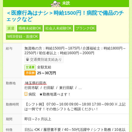
未読
＜医療行為はナシ＞時給1500円！病院で備品のチ
ェックなど
派遣
職種未経験OK
社会人未経験OK
ブランクOK
WEB登録・面接OK
無資格の方：時給1500円～1875円 / 介護福祉士：時給1800円～
給与
2250円 / 初任者以上：時給1600円～2000円
交通費別途支給あり
全額支給
交通費
25～30万円
月収例
埼玉県行田市
勤務地
行田市駅
/
行田駅
/
東行田駅
/
…
病院 ★勤務地選べます！
【シフト例】 07:00～16:00 09:00～18:00 17:00～09:00 ※ 上記
勤務時間
は一例です！その他シフトもご相談ください！
即日～2ヶ月以上
期間
日払いOK
/
履歴書不要
/
40～50代活躍中
/
シフト勤務
/
10名以
特徴