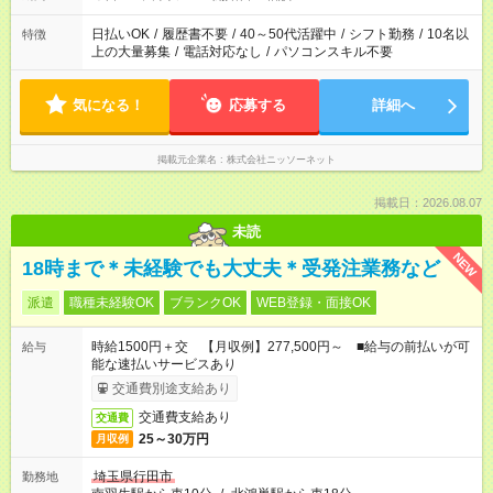
日払いOK
/
履歴書不要
/
40～50代活躍中
/
シフト勤務
/
10名以
特徴
上の大量募集
/
電話対応なし
/
パソコンスキル不要
気になる！
応募する
詳細へ
掲載元企業名
株式会社ニッソーネット
掲載日：2026.08.07
未読
NEW
18時まで＊未経験でも大丈夫＊受発注業務など
派遣
職種未経験OK
ブランクOK
WEB登録・面接OK
時給1500円＋交 【月収例】277,500円～ ■給与の前払いが可
給与
能な速払いサービスあり
交通費別途支給あり
交通費支給あり
交通費
25～30万円
月収例
埼玉県行田市
勤務地