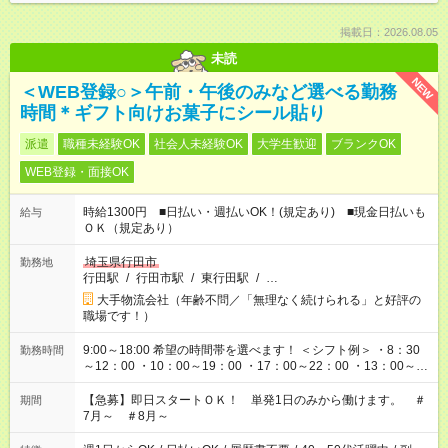
掲載日：2026.08.05
未読
NEW
＜WEB登録○＞午前・午後のみなど選べる勤務
時間＊ギフト向けお菓子にシール貼り
派遣
職種未経験OK
社会人未経験OK
大学生歓迎
ブランクOK
WEB登録・面接OK
時給1300円 ■日払い・週払いOK！(規定あり) ■現金日払いも
給与
ＯＫ（規定あり）
埼玉県行田市
勤務地
行田駅
/
行田市駅
/
東行田駅
/
…
大手物流会社（年齢不問／「無理なく続けられる」と好評の
職場です！）
9:00～18:00 希望の時間帯を選べます！ ＜シフト例＞ ・8：30
勤務時間
～12：00 ・10：00～19：00 ・17：00～22：00 ・13：00～
22：00 ・22：00～翌6：00 など
【急募】即日スタートＯＫ！ 単発1日のみから働けます。 ＃
期間
7月～ ＃8月～