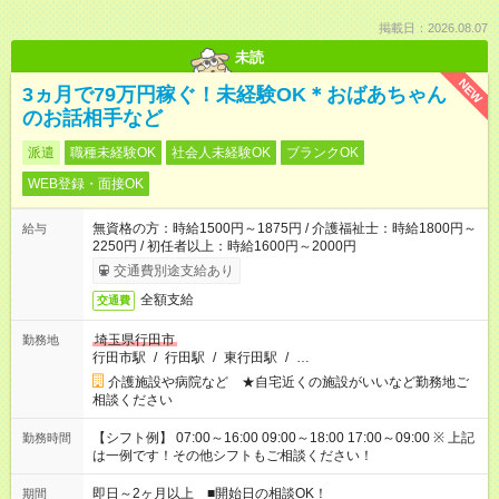
掲載日：2026.08.07
未読
NEW
3ヵ月で79万円稼ぐ！未経験OK＊おばあちゃん
のお話相手など
派遣
職種未経験OK
社会人未経験OK
ブランクOK
WEB登録・面接OK
無資格の方：時給1500円～1875円 / 介護福祉士：時給1800円～
給与
2250円 / 初任者以上：時給1600円～2000円
交通費別途支給あり
全額支給
交通費
埼玉県行田市
勤務地
行田市駅
/
行田駅
/
東行田駅
/
…
介護施設や病院など ★自宅近くの施設がいいなど勤務地ご
相談ください
【シフト例】 07:00～16:00 09:00～18:00 17:00～09:00 ※ 上記
勤務時間
は一例です！その他シフトもご相談ください！
即日～2ヶ月以上 ■開始日の相談OK！
期間