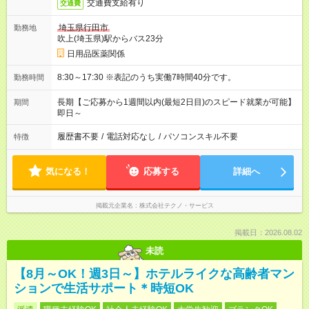
交通費支給有り
交通費
埼玉県行田市
勤務地
吹上(埼玉県)駅からバス23分
日用品医薬関係
8:30～17:30 ※表記のうち実働7時間40分です。
勤務時間
長期【ご応募から1週間以内(最短2日目)のスピード就業が可能】
期間
即日～
履歴書不要
/
電話対応なし
/
パソコンスキル不要
特徴
気になる！
応募する
詳細へ
掲載元企業名
株式会社テクノ・サービス
掲載日：2026.08.02
未読
【8月～OK！週3日～】ホテルライクな高齢者マン
ションで生活サポート＊時短OK