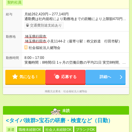
契約社員
月給262,420円～277,140円
給与
通勤費は社内規程により勤務地までの距離により上限額470円/
日まで支給します。 【試用期間】試用期間あり 試用期間の長
交通費別途支給あり
さ：3ヶ月 ※ 雇用形態と給与に、本採用時と異なる部分がありま
す。 雇用形態：本採用時と同じです。 給与：月給 244,020円以
埼玉県行田市
勤務地
上 試用期間中は福利厚生の一部が制限されます。
埼玉県行田市
小見1144-2（最寄り駅：秩父鉄道 行田市駅）
社会福祉法人健翔会
8:00～17:00
勤務時間
実働時間：8時間/日 1ヶ月の労働日数の平均21日 実労8時間、休
憩1時間 月の残業時間 ほぼなし
気になる！
応募する
詳細へ
掲載元企業名
社会福祉法人健翔会
未読
<タイパ抜群>宝石の研磨・検査など（日勤）
派遣
職種未経験OK
社会人未経験OK
ブランクOK