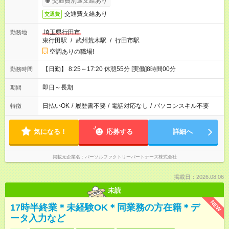
交通費別途支給あり
交通費支給あり
交通費
埼玉県行田市
勤務地
東行田駅
/
武州荒木駅
/
行田市駅
空調ありの職場!
【日勤】 8:25～17:20 休憩55分 [実働]8時間00分
勤務時間
即日～長期
期間
日払いOK
/
履歴書不要
/
電話対応なし
/
パソコンスキル不要
特徴
気になる！
応募する
詳細へ
掲載元企業名
パーソルファクトリーパートナーズ株式会社
掲載日：2026.08.06
未読
NEW
17時半終業＊未経験OK＊同業務の方在籍＊デ
ータ入力など