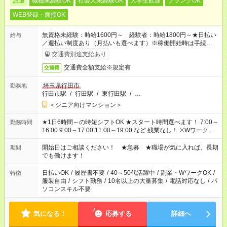
派遣
職種未経験OK
社会人未経験OK
大学生歓迎
ブランクOK
WEB登録・面接OK
無資格未経験：時給1600円～ 経験者：時給1800円～★日払い
給与
／週払い制度あり（月払いも選べます）※稼働開始時は手続き完
了次第のお支払いとなります。
交通費別途支給あり
交通費全額支給※規定有
交通費
埼玉県行田市
勤務地
行田市駅
/
行田駅
/
東行田駅
/
…
＜シニア向けマンション＞
★1日6時間～の時短シフトOK ★スタート時間選べます！ 7:00～
勤務時間
16:00 9:00～17:00 11:00～19:00 など 残業なし！ ※Wワークの
場合、他のお仕事と合わせ週40時間超の就業はご案内できませ
ん ※法令に基づき、週20時間以上勤務は社会保険への加入対象
開始日はご相談ください！ ★急募 ★職場が気に入れば、長期
期間
となります ※労働者派遣法（日雇い派遣の原則禁止）により、
でも働けます！
短時間・短期間の就業はご案内が難しい場合があります
日払いOK
/
履歴書不要
/
40～50代活躍中
/
副業・WワークOK
/
特徴
服装自由
/
シフト勤務
/
10名以上の大量募集
/
電話対応なし
/
パ
ソコンスキル不要
気になる！
応募する
詳細へ