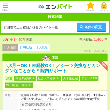
0
メニュー
気になる！
ログイン
検索結果
条件の変更
行田市で土日祝日が休みのバイト一覧
50
1,400
件中
1
～
50
件表示
平均時給:
円
新着順
時給順
人気順
掲載日：2026.08.07
未読
NEW
＼8月～OK！未経験OK！／シーツ交換などカン
タンなことから＊院内サポート
派遣
職種未経験OK
社会人未経験OK
大学生歓迎
ブランクOK
WEB登録・面接OK
無資格未経験：時給1600円～ 経験者：時給1800円～★日払い
給与
／週払い制度あり（月払いも選べます）※稼働開始時は手続き完
了次第のお支払いとなります。
交通費別途支給あり