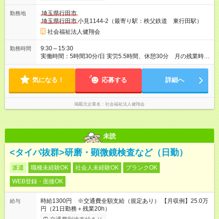
147,840円 通勤費 上限額470円/日まで支給します。 【試用
埼玉県行田市
勤務地
期間】試用期間あり 試用期間の長さ：3ヶ月 ※ 雇用形態と給与
埼玉県行田市
小見1144-2（最寄り駅：秩父鉄道 東行田駅）
に、本採用時と異なる部分があります。 雇用形態：本採用時と
同じです。 給与：時給 1,180円以上 3ヶ月間で必要な知識能力を
社会福祉法人健翔会
身に着けてもらいます。 福利厚生の一部が制限されます。
9:30～15:30
勤務時間
実働時間：5時間30分/日 実労5.5時間、休憩30分 月の残業時間
はありません。 毎月第4金曜日 職員会議 17：00～18：30 研
修、反省、予定を確認します。職員会議中も勤務になります。
気になる！
週4日以上勤務の募集です。
応募する
詳細へ
掲載元企業名
社会福祉法人健翔会
未読
<タイパ抜群>研磨・顕微鏡検査など（日勤）
派遣
職種未経験OK
社会人未経験OK
ブランクOK
WEB登録・面接OK
時給1300円 ※交通費全額支給（規定あり） 【月収例】25.0万
給与
円（21日勤務＋残業20h）