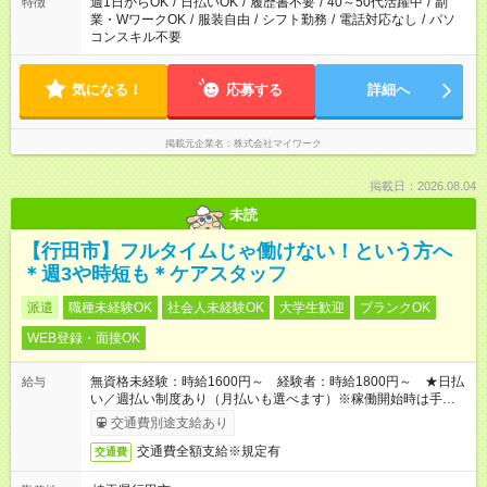
週1日からOK
/
日払いOK
/
履歴書不要
/
40～50代活躍中
/
副
特徴
業・WワークOK
/
服装自由
/
シフト勤務
/
電話対応なし
/
パソ
コンスキル不要
気になる！
応募する
詳細へ
掲載元企業名
株式会社マイワーク
掲載日：2026.08.04
未読
【行田市】フルタイムじゃ働けない！という方へ
＊週3や時短も＊ケアスタッフ
派遣
職種未経験OK
社会人未経験OK
大学生歓迎
ブランクOK
WEB登録・面接OK
無資格未経験：時給1600円～ 経験者：時給1800円～ ★日払
給与
い／週払い制度あり（月払いも選べます）※稼働開始時は手続き
完了次第のお支払いとなります。
交通費別途支給あり
交通費全額支給※規定有
交通費