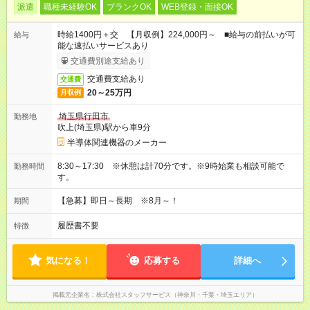
派遣
職種未経験OK
ブランクOK
WEB登録・面接OK
時給1400円＋交 【月収例】224,000円～ ■給与の前払いが可
給与
能な速払いサービスあり
交通費別途支給あり
交通費支給あり
交通費
20～25万円
月収例
埼玉県行田市
勤務地
吹上(埼玉県)駅から車9分
半導体関連機器のメーカー
8:30～17:30 ※休憩は計70分です。※9時始業も相談可能で
勤務時間
す。
【急募】即日～長期 ※8月～！
期間
履歴書不要
特徴
気になる！
応募する
詳細へ
掲載元企業名
株式会社スタッフサービス（神奈川・千葉・埼玉エリア）