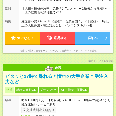
い」 「余裕を持って夕飯の準備がしたい」 「できれば残業はし
たくない」 など、ご希望を教えてくださいね。 ※Wワーク希望
【現在も積極採用中！急募！】2カ月～ ■ご応募から最短2～3
期間
の方へ 今ご覧のお仕事で希望する勤務時間と、もう1つのお仕事
日後の就業も相談可能です！
の勤務時間。 合計で週40時間を超える場合は応募できません。
履歴書不要
/
40～50代活躍中
/
服装自由
/
シフト勤務
/
10名以
特徴
上の大量募集
/
電話対応なし
/
パソコンスキル不要
気になる！
応募する
詳細へ
掲載元企業名
日研トータルソーシング株式会社 メディカルケア事業部
掲載日：2026.08.01
未読
ピタッと17時で帰れる＊憧れの大手企業＊受注入
力など
派遣
職種未経験OK
ブランクOK
WEB登録・面接OK
時給1500円＋交 【月収例】240,000円～ ■給与の前払いが可
給与
能な速払いサービスあり
交通費別途支給あり