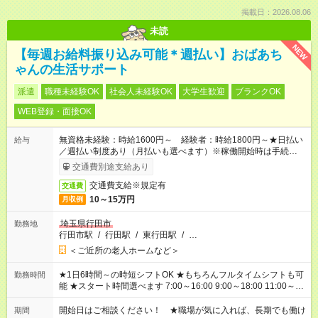
掲載日：2026.08.06
未読
NEW
【毎週お給料振り込み可能＊週払い】おばあち
ゃんの生活サポート
派遣
職種未経験OK
社会人未経験OK
大学生歓迎
ブランクOK
WEB登録・面接OK
無資格未経験：時給1600円～ 経験者：時給1800円～★日払い
給与
／週払い制度あり（月払いも選べます）※稼働開始時は手続き完
了次第のお支払いとなります。
交通費別途支給あり
交通費支給※規定有
交通費
10～15万円
月収例
埼玉県行田市
勤務地
行田市駅
/
行田駅
/
東行田駅
/
…
＜ご近所の老人ホームなど＞
★1日6時間～の時短シフトOK ★もちろんフルタイムシフトも可
勤務時間
能 ★スタート時間選べます 7:00～16:00 9:00～18:00 11:00～
20:00 など 残業なし！ ※Wワークの場合、他のお仕事と合わせ
週40時間超の就業はご案内できません ※法令に基づき、週20時
開始日はご相談ください！ ★職場が気に入れば、長期でも働け
期間