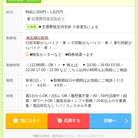
時給1,300円～1,625円
給与
交通費別途支給あり
■ 交通費規定内支給 ※派遣先による
交通費
埼玉県行田市
勤務地
行田市駅からバイク・車
/
行田駅からバイク・車
/
東行田駅か
らバイク・車
/
…
■物流センターなど ■勤務地選べます
＜1日3時間～OK！＞ ▼ 例えば… ▼ 15:00～18:00 15:00～
勤務時間
22:00 17:00～22:00 など こちら以外の時間もお気軽にご相談く
ださい！
単発1日～！ ★勤務開始日や期間はお気軽にご相談くださ
期間
い！ ＃8月～ ＃9月～
週1日からOK
/
日払いOK
/
履歴書不要
/
40～50代活躍中
/
副
特徴
業・WワークOK
/
服装自由
/
シフト勤務
/
10名以上の大量募
集
/
電話対応なし
/
パソコンスキル不要
気になる！
応募する
詳細へ
掲載元企業名
株式会社バイトレ（キャムコムグループ）