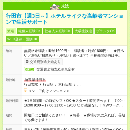
未読
行田市【週3日～】ホテルライクな高齢者マンショ
ンで生活サポート
派遣
職種未経験OK
社会人未経験OK
大学生歓迎
ブランクOK
WEB登録・面接OK
無資格未経験：時給1600円～ 経験者：時給1800円～ ★日払
給与
い／週払い制度あり（月払いも選べます）※稼働開始時は手続き
完了次第のお支払いとなります。
交通費別途支給あり
交通費全額支給※規定有
交通費
埼玉県行田市
勤務地
行田市駅
/
行田駅
/
東行田駅
/
…
＜シニア向けマンション＞
★1日6時間～の時短シフトOK ★スタート時間選べます！ 7:00～
勤務時間
16:00 9:00～17:00 11:00～19:00 など 残業なし！ ※Wワークの
場合、他のお仕事と合わせ週40時間超の就業はご案内できませ
ん ※法令に基づき、週20時間以上勤務は社会保険への加入対象
開始日はご相談ください！ ★急募 ★職場が気に入れば、長期
期間
となります ※労働者派遣法（日雇い派遣の原則禁止）により、
でも働けます！
短時間・短期間の就業はご案内が難しい場合があります
日払いOK
/
履歴書不要
/
40～50代活躍中
/
副業・WワークOK
/
特徴