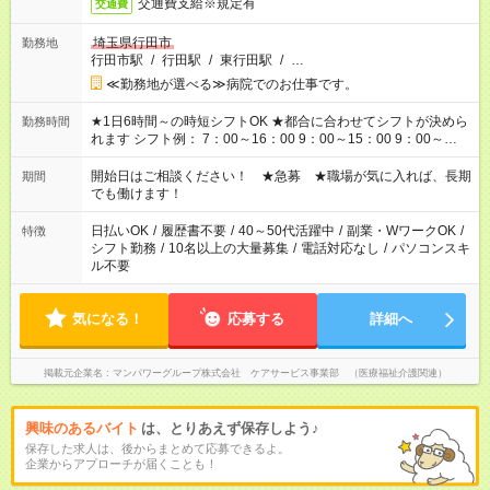
交通費支給※規定有
交通費
埼玉県行田市
勤務地
行田市駅
/
行田駅
/
東行田駅
/
…
≪勤務地が選べる≫病院でのお仕事です。
★1日6時間～の時短シフトOK ★都合に合わせてシフトが決めら
勤務時間
れます シフト例： 7：00～16：00 9：00～15：00 9：00～
18：00 11：00～20：00 など ※Wワークの場合、他のお仕事と
合わせ週40時間超の就業はご案内できません ※法令に基づき、
開始日はご相談ください！ ★急募 ★職場が気に入れば、長期
期間
週20時間以上勤務は社会保険への加入対象となります ※労働者
でも働けます！
派遣法（日雇い派遣の原則禁止）により、短時間・短期間の就
業はご案内が難しい場合があります
日払いOK
/
履歴書不要
/
40～50代活躍中
/
副業・WワークOK
/
特徴
シフト勤務
/
10名以上の大量募集
/
電話対応なし
/
パソコンスキ
ル不要
気になる！
応募する
詳細へ
掲載元企業名
マンパワーグループ株式会社 ケアサービス事業部 （医療福祉介護関連）
興味のあるバイト
は、とりあえず保存しよう♪
保存した求人は、後からまとめて応募できるよ。
企業からアプローチが届くことも！