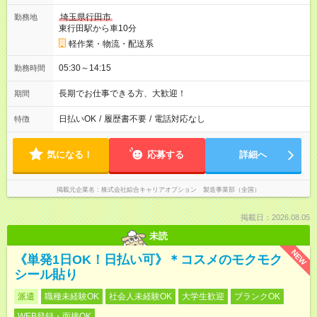
埼玉県行田市
勤務地
東行田駅から車10分
軽作業・物流・配送系
05:30～14:15
勤務時間
長期でお仕事できる方、大歓迎！
期間
日払いOK
/
履歴書不要
/
電話対応なし
特徴
気になる！
応募する
詳細へ
掲載元企業名
株式会社綜合キャリアオプション 製造事業部（全国）
掲載日：2026.08.05
未読
NEW
《単発1日OK！日払い可》＊コスメのモクモク
シール貼り
派遣
職種未経験OK
社会人未経験OK
大学生歓迎
ブランクOK
WEB登録・面接OK