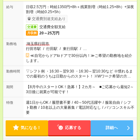
日収2.5万円：時給1350円×8h＋残業割増（時給1.25×8h）+深夜
給与
割増（時給0.25×5h）
交通費別途支給あり
交通費全額支給
交通費
20～25万円
月収例
埼玉県行田市
勤務地
行田市駅
/
行田駅
/
東行田駅
/
…
≪自宅からドアtoドアで30分以内！≫ご希望の勤務地を紹介
します。
▽シフト例 ・16:30～翌9:30 ・16:30～翌10:30など ※慣れるま
勤務時間
での最初のうちは日勤からのスタート！ ※Wワーク希望の方へ
今ご覧のお仕事で希望する勤務時間と、もう1つのお仕事の勤務
時間。 合計で週40時間を超える場合は応募できません。
【8月中のスタートOK！急募！】2カ月～ ■ご応募から最短2～
期間
3日後に就業が可能です！
週1日からOK
/
履歴書不要
/
40～50代活躍中
/
服装自由
/
シフ
特徴
ト勤務
/
10名以上の大量募集
/
電話対応なし
/
パソコンスキル不
要
気になる！
応募する
詳細へ