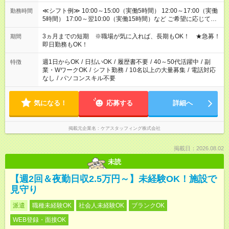
≪シフト例≫ 10:00～15:00（実働5時間） 12:00～17:00（実働
勤務時間
5時間） 17:00～翌10:00（実働15時間）など ご希望に応じて、
働く時間は調整できます！ お気軽に担当へ相談ください！
3ヵ月までの短期 ※職場が気に入れば、長期もOK！ ★急募！
期間
即日勤務もOK！
週1日からOK
/
日払いOK
/
履歴書不要
/
40～50代活躍中
/
副
特徴
業・WワークOK
/
シフト勤務
/
10名以上の大量募集
/
電話対応
なし
/
パソコンスキル不要
気になる！
応募する
詳細へ
掲載元企業名
ケアスタッフィング株式会社
掲載日：2026.08.02
未読
【週2回＆夜勤日収2.5万円～】未経験OK！施設で
見守り
派遣
職種未経験OK
社会人未経験OK
ブランクOK
WEB登録・面接OK