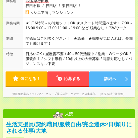
埼玉県行田市
勤務地
行田市駅
/
行田駅
/
東行田駅
/
…
＜シニア向けマンション＞
★1日6時間～の時短シフトOK ★スタート時間選べます！ 7:00～
勤務時間
16:00 9:00～17:00 11:00～19:00 など 残業なし！ ※Wワークの
場合、他のお仕事と合わせ週40時間超の就業はご案内できませ
ん ※法令に基づき、週20時間以上勤務は社会保険への加入対象
開始日はご相談ください！ ★急募 ★職場が気に入れば、長期
期間
となります ※労働者派遣法（日雇い派遣の原則禁止）により、
でも働けます！
短時間・短期間の就業はご案内が難しい場合があります
日払いOK
/
履歴書不要
/
40～50代活躍中
/
副業・WワークOK
/
特徴
服装自由
/
シフト勤務
/
10名以上の大量募集
/
電話対応なし
/
パ
ソコンスキル不要
気になる！
応募する
詳細へ
掲載元企業名
マンパワーグループ株式会社 ケアサービス事業部 （医療福祉介護関連）
未読
生活支援員/契約職員/服装自由/完全週休2日/頼りに
される仕事/大地