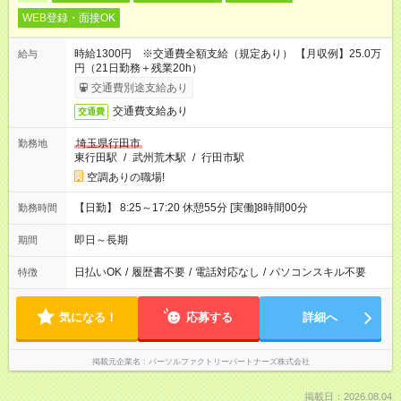
WEB登録・面接OK
時給1300円 ※交通費全額支給（規定あり） 【月収例】25.0万
給与
円（21日勤務＋残業20h）
交通費別途支給あり
交通費支給あり
交通費
埼玉県行田市
勤務地
東行田駅
/
武州荒木駅
/
行田市駅
空調ありの職場!
【日勤】 8:25～17:20 休憩55分 [実働]8時間00分
勤務時間
即日～長期
期間
日払いOK
/
履歴書不要
/
電話対応なし
/
パソコンスキル不要
特徴
気になる！
応募する
詳細へ
掲載元企業名
パーソルファクトリーパートナーズ株式会社
掲載日：2026.08.04