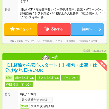
間以上勤務は社会保険への加入対象となります ※労働者派遣法
ます！
（日雇い派遣の原則禁止）により、短時間・短期間の就業はご
案内が難しい場合があります
日払いOK
/
履歴書不要
/
40～50代活躍中
/
副業・WワークOK
/
特徴
服装自由
/
シフト勤務
/
10名以上の大量募集
/
電話対応なし
/
パ
ソコンスキル不要
気になる！
応募する
詳細へ
掲載元企業名
マンパワーグループ株式会社 ケアサービス事業部 （医療福祉介護関連）
掲載日：2026.08.06
未読
NEW
【未経験から安心スタート！】梱包・出荷・仕
分けなど/日払いOK
派遣
職種未経験OK
社会人未経験OK
ブランクOK
WEB登録・面接OK
時給1450円
給与
交通費別途支給あり
交通費規定内支給
交通費