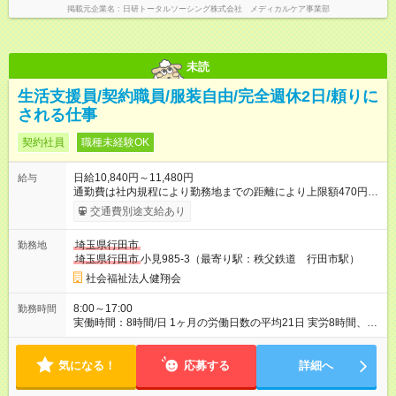
掲載元企業名
日研トータルソーシング株式会社 メディカルケア事業部
未読
生活支援員/契約職員/服装自由/完全週休2日/頼りに
される仕事
契約社員
職種未経験OK
日給10,840円～11,480円
給与
通勤費は社内規程により勤務地までの距離により上限額470円/
日まで支給します。 【試用期間】試用期間あり 試用期間の長
交通費別途支給あり
さ：3ヶ月 ※ 雇用形態と給与に、本採用時と異なる部分がありま
す。 雇用形態：本採用時と同じです。 給与：日給 10,040
埼玉県行田市
勤務地
円 ～ 10,680円 試用期間中は福利厚生の一部が制限されます。
埼玉県行田市
小見985-3（最寄り駅：秩父鉄道 行田市駅）
社会福祉法人健翔会
8:00～17:00
勤務時間
実働時間：8時間/日 1ヶ月の労働日数の平均21日 実労8時間、休
憩1時間 月の残業時間 ほぼなし 無資格10,840円、介護福祉士
11,480円
気になる！
応募する
詳細へ