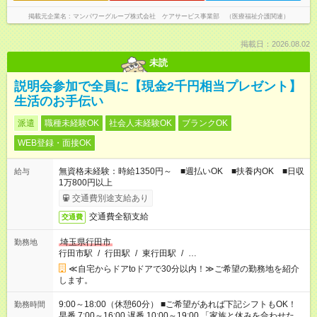
掲載元企業名
マンパワーグループ株式会社 ケアサービス事業部 （医療福祉介護関連）
掲載日：2026.08.02
未読
説明会参加で全員に【現金2千円相当プレゼント】
生活のお手伝い
派遣
職種未経験OK
社会人未経験OK
ブランクOK
WEB登録・面接OK
無資格未経験：時給1350円～ ■週払いOK ■扶養内OK ■日収
給与
1万800円以上
交通費別途支給あり
交通費全額支給
交通費
埼玉県行田市
勤務地
行田市駅
/
行田駅
/
東行田駅
/
…
≪自宅からドアtoドアで30分以内！≫ご希望の勤務地を紹介
します。
9:00～18:00（休憩60分） ■ご希望があれば下記シフトもOK！
勤務時間
早番 7:00～16:00 遅番 10:00～19:00 「家族と休みを合わせた