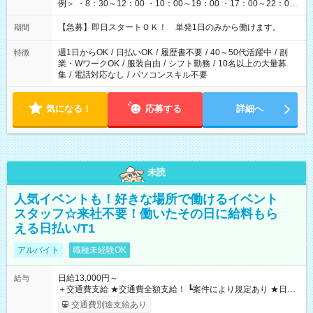
例＞ ・8：30～12：00 ・10：00～19：00 ・17：00～22：00
・13：00～22：00 ・22：00～翌6：00 など
【急募】即日スタートＯＫ！ 単発1日のみから働けます。
期間
週1日からOK
/
日払いOK
/
履歴書不要
/
40～50代活躍中
/
副
特徴
業・WワークOK
/
服装自由
/
シフト勤務
/
10名以上の大量募
集
/
電話対応なし
/
パソコンスキル不要
気になる！
応募する
詳細へ
未読
人気イベントも！好きな場所で働けるイベント
スタッフ☆来社不要！働いたその日に給料もら
える日払い/T1
アルバイト
職種未経験OK
日給13,000円～
給与
＋交通費支給 ★交通費全額支給！ ┗案件により規定あり ★日払
いOK！（規定あり） ┗働いたその日に現金GET♪ お仕事後はコ
交通費別途支給あり
ンビニATMから 日払い分を引き落とせます！ 【試用期間】試