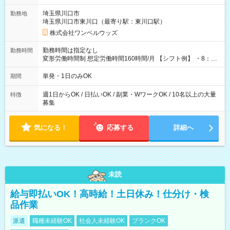
用期間なし
埼玉県川口市
勤務地
埼玉県川口市東川口（最寄り駅：東川口駅）
株式会社ワンベルウッズ
勤務時間は指定なし
勤務時間
変形労働時間制 想定労働時間160時間/月 【シフト例】 ・8：00
～21：00
単発・1日のみOK
期間
週1日からOK / 日払いOK / 副業・WワークOK / 10名以上の大量
特徴
募集
気になる！
応募する
詳細へ
未読
給与即払いOK！高時給！土日休み！仕分け・検
品作業
派遣
職種未経験OK
社会人未経験OK
ブランクOK