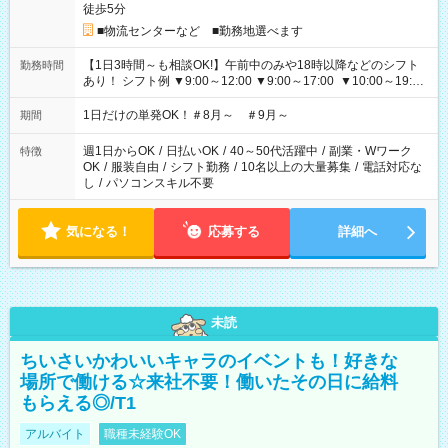
徒歩5分
■物流センターなど ■勤務地選べます
【1日3時間～も相談OK!】午前中のみや18時以降などのシフト
勤務時間
あり！ シフト例 ▼9:00～12:00 ▼9:00～17:00 ▼10:00～19:00
▼18:00～21:00
1日だけの単発OK！＃8月～ ＃9月～
期間
週1日からOK
/
日払いOK
/
40～50代活躍中
/
副業・Wワーク
特徴
OK
/
服装自由
/
シフト勤務
/
10名以上の大量募集
/
電話対応な
し
/
パソコンスキル不要
気になる！
応募する
詳細へ
未読
ちいさいかわいいキャラのイベントも！好きな
場所で働ける☆来社不要！働いたその日に給料
もらえる◎/T1
アルバイト
職種未経験OK