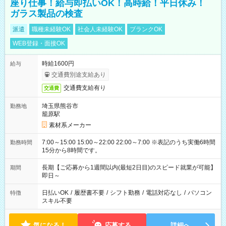
座り仕事！給与即払いOK！高時給！平日休み！
ガラス製品の検査
派遣
職種未経験OK
社会人未経験OK
ブランクOK
WEB登録・面接OK
時給1600円
給与
交通費別途支給あり
交通費支給有り
交通費
埼玉県熊谷市
勤務地
籠原駅
素材系メーカー
7:00～15:00 15:00～22:00 22:00～7:00 ※表記のうち実働6時間
勤務時間
15分から8時間です。
長期【ご応募から1週間以内(最短2日目)のスピード就業が可能】
期間
即日～
日払いOK
/
履歴書不要
/
シフト勤務
/
電話対応なし
/
パソコン
特徴
スキル不要
気になる！
応募する
詳細へ