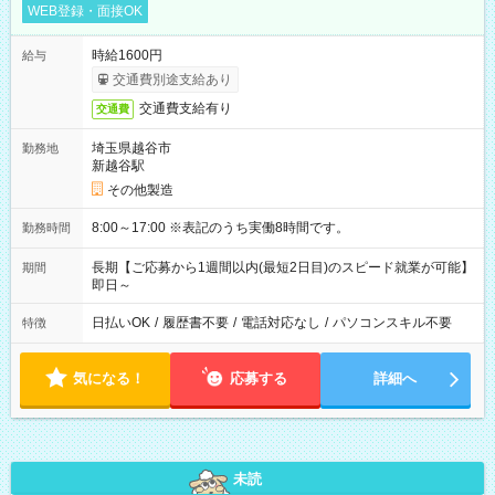
WEB登録・面接OK
時給1600円
給与
交通費別途支給あり
交通費支給有り
交通費
埼玉県越谷市
勤務地
新越谷駅
その他製造
8:00～17:00 ※表記のうち実働8時間です。
勤務時間
長期【ご応募から1週間以内(最短2日目)のスピード就業が可能】
期間
即日～
日払いOK
/
履歴書不要
/
電話対応なし
/
パソコンスキル不要
特徴
気になる！
応募する
詳細へ
未読