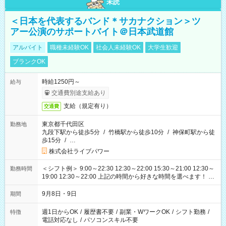
未読
＜日本を代表するバンド＊サカナクション＞ツ
アー公演のサポートバイト＠日本武道館
アルバイト
職種未経験OK
社会人未経験OK
大学生歓迎
ブランクOK
時給1250円～
給与
交通費別途支給あり
支給（規定有り）
交通費
東京都千代田区
勤務地
九段下駅から徒歩5分
/
竹橋駅から徒歩10分
/
神保町駅から徒
歩15分
/
…
株式会社ライブパワー
＜シフト例＞ 9:00～22:30 12:30～22:00 15:30～21:00 12:30～
勤務時間
19:00 12:30～22:00 上記の時間から好きな時間を選べます！ ※
時間は変更となる可能性があります
9月8日・9日
期間
週1日からOK
/
履歴書不要
/
副業・WワークOK
/
シフト勤務
/
特徴
電話対応なし
/
パソコンスキル不要