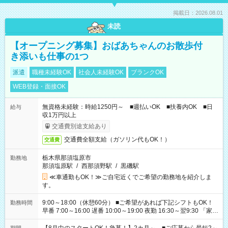
掲載日：2026.08.01
未読
【オープニング募集】おばあちゃんのお散歩付
き添いも仕事の1つ
派遣
職種未経験OK
社会人未経験OK
ブランクOK
WEB登録・面接OK
無資格未経験：時給1250円～ ■週払いOK ■扶養内OK ■日
給与
収1万円以上
交通費別途支給あり
交通費全額支給（ガソリン代もOK！）
交通費
栃木県那須塩原市
勤務地
那須塩原駅
/
西那須野駅
/
黒磯駅
≪車通勤もOK！≫ご自宅近くでご希望の勤務地を紹介しま
す。
9:00～18:00（休憩60分） ■ご希望があれば下記シフトもOK！
勤務時間
早番 7:00～16:00 遅番 10:00～19:00 夜勤 16:30～翌9:30 「家族
と休みを合わせたい」 「余裕を持って夕飯の準備がしたい」
「できれば残業はしたくない」 など、ご希望を教えてください