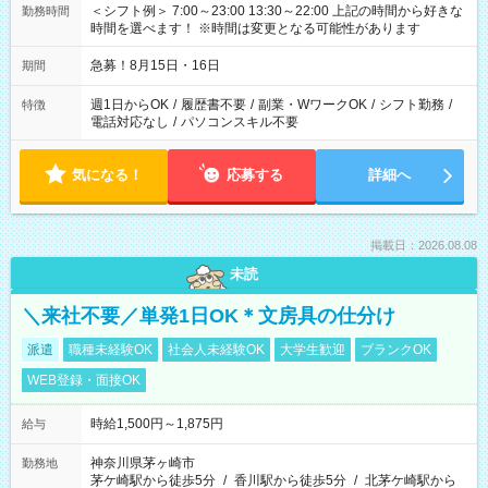
＜シフト例＞ 7:00～23:00 13:30～22:00 上記の時間から好きな
勤務時間
時間を選べます！ ※時間は変更となる可能性があります
急募！8月15日・16日
期間
週1日からOK
/
履歴書不要
/
副業・WワークOK
/
シフト勤務
/
特徴
電話対応なし
/
パソコンスキル不要
気になる！
応募する
詳細へ
掲載日：2026.08.08
未読
＼来社不要／単発1日OK＊文房具の仕分け
派遣
職種未経験OK
社会人未経験OK
大学生歓迎
ブランクOK
WEB登録・面接OK
時給1,500円～1,875円
給与
神奈川県茅ヶ崎市
勤務地
茅ケ崎駅から徒歩5分
/
香川駅から徒歩5分
/
北茅ケ崎駅から