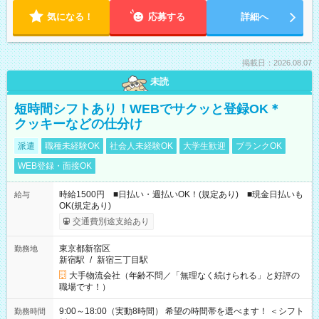
気になる！
応募する
詳細へ
掲載日：2026.08.07
未読
短時間シフトあり！WEBでサクッと登録OK＊
クッキーなどの仕分け
派遣
職種未経験OK
社会人未経験OK
大学生歓迎
ブランクOK
WEB登録・面接OK
時給1500円 ■日払い・週払いOK！(規定あり) ■現金日払いも
給与
OK(規定あり)
交通費別途支給あり
東京都新宿区
勤務地
新宿駅
/
新宿三丁目駅
大手物流会社（年齢不問／「無理なく続けられる」と好評の
職場です！）
9:00～18:00（実動8時間） 希望の時間帯を選べます！ ＜シフト
勤務時間