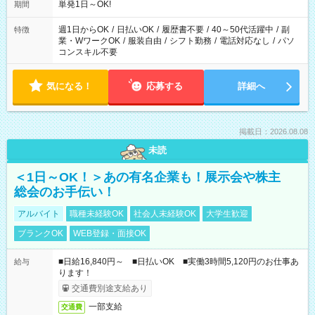
単発1日～OK!
期間
週1日からOK
/
日払いOK
/
履歴書不要
/
40～50代活躍中
/
副
特徴
業・WワークOK
/
服装自由
/
シフト勤務
/
電話対応なし
/
パソ
コンスキル不要
気になる！
応募する
詳細へ
掲載日：2026.08.08
未読
＜1日～OK！＞あの有名企業も！展示会や株主
総会のお手伝い！
アルバイト
職種未経験OK
社会人未経験OK
大学生歓迎
ブランクOK
WEB登録・面接OK
■日給16,840円～ ■日払いOK ■実働3時間5,120円のお仕事あ
給与
ります！
交通費別途支給あり
一部支給
交通費