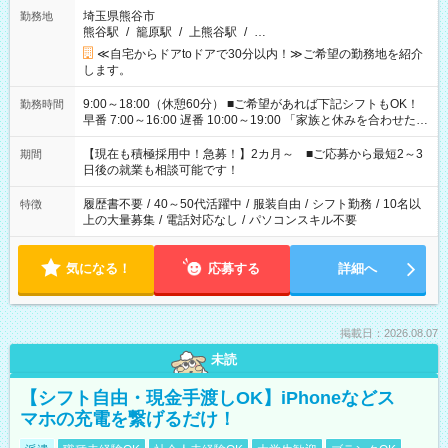
埼玉県熊谷市
勤務地
熊谷駅
/
籠原駅
/
上熊谷駅
/
…
≪自宅からドアtoドアで30分以内！≫ご希望の勤務地を紹介
します。
9:00～18:00（休憩60分） ■ご希望があれば下記シフトもOK！
勤務時間
早番 7:00～16:00 遅番 10:00～19:00 「家族と休みを合わせた
い」 「余裕を持って夕飯の準備がしたい」 「できれば残業はし
たくない」 など、ご希望を教えてくださいね。 ※Wワーク希望
【現在も積極採用中！急募！】2カ月～ ■ご応募から最短2～3
期間
の方へ 今ご覧のお仕事で希望する勤務時間と、もう1つのお仕事
日後の就業も相談可能です！
の勤務時間。 合計で週40時間を超える場合は応募できません。
履歴書不要
/
40～50代活躍中
/
服装自由
/
シフト勤務
/
10名以
特徴
上の大量募集
/
電話対応なし
/
パソコンスキル不要
気になる！
応募する
詳細へ
掲載日：2026.08.07
未読
【シフト自由・現金手渡しOK】iPhoneなどス
マホの充電を繋げるだけ！