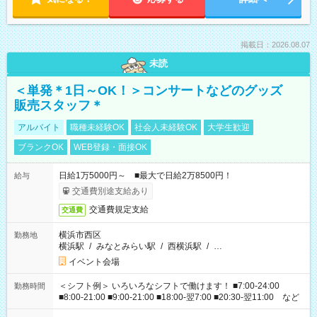
掲載日：2026.08.07
未読
＜単発＊1日～OK！＞コンサートなどのグッズ
販売スタッフ＊
アルバイト
職種未経験OK
社会人未経験OK
大学生歓迎
ブランクOK
WEB登録・面接OK
日給1万5000円～ ■最大で日給2万8500円！
給与
交通費別途支給あり
交通費規定支給
交通費
横浜市西区
勤務地
横浜駅
/
みなとみらい駅
/
西横浜駅
/
…
イベント会場
＜シフト例＞ いろいろなシフトで働けます！ ■7:00-24:00
勤務時間
■8:00-21:00 ■9:00-21:00 ■18:00-翌7:00 ■20:30-翌11:00 など