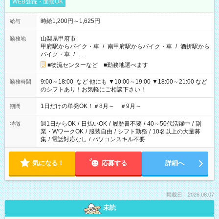
WEB登録・面接OK
時給1,200円～1,625円
給与
山梨県甲府市
勤務地
甲府駅からバイク・車
/
南甲府駅からバイク・車
/
酒折駅から
バイク・車
/
…
■物流センターなど ■勤務地選べます
9:00～18:00 など 他にも ▼10:00～19:00 ▼18:00～21:00 など
勤務時間
のシフトあり！お気軽にご相談下さい！
1日だけの単発OK！＃8月～ ＃9月～
期間
週1日からOK
/
日払いOK
/
履歴書不要
/
40～50代活躍中
/
副
特徴
業・WワークOK
/
服装自由
/
シフト勤務
/
10名以上の大量募
集
/
電話対応なし
/
パソコンスキル不要
気になる！
応募する
詳細へ
掲載日：2026.08.07
未読