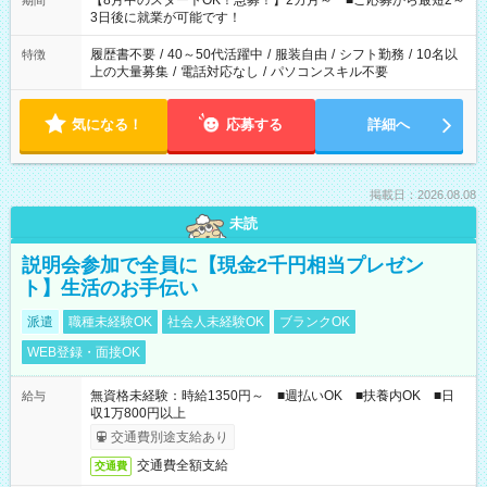
【8月中のスタートOK！急募！】2カ月～ ■ご応募から最短2～
期間
ね。 ※Wワーク希望の方へ 今ご覧のお仕事で希望する勤務時間
3日後に就業が可能です！
と、もう1つのお仕事の勤務時間。 合計で週40時間を超える場
合は応募できません。
履歴書不要
/
40～50代活躍中
/
服装自由
/
シフト勤務
/
10名以
特徴
上の大量募集
/
電話対応なし
/
パソコンスキル不要
気になる！
応募する
詳細へ
掲載日：2026.08.08
未読
説明会参加で全員に【現金2千円相当プレゼン
ト】生活のお手伝い
派遣
職種未経験OK
社会人未経験OK
ブランクOK
WEB登録・面接OK
無資格未経験：時給1350円～ ■週払いOK ■扶養内OK ■日
給与
収1万800円以上
交通費別途支給あり
交通費全額支給
交通費