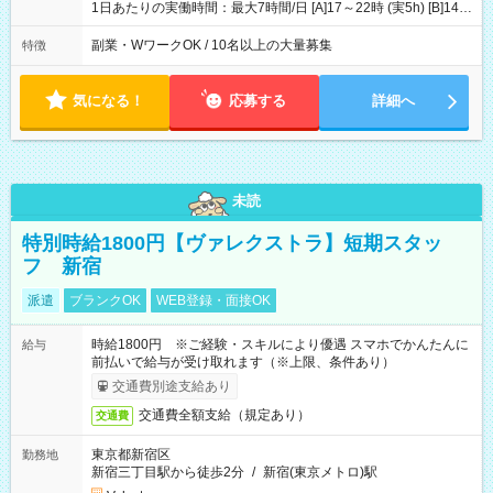
4200円 【試用期間】試用期間あり 試用期間の長さ：3ヶ月 ※ 雇
1日あたりの実働時間：最大7時間/日 [A]17～22時 (実5h) [B]14～
用形態と給与に、本採用時と異なる部分があります。 雇用形
22時 (実7h/休1h） ★週3～5日※土or日必須 ◎休日：平日メイン
態：本採用時と同じです。 給与：時給 1,780円以上 ※各加算給
※[B]OJT終了後要相談 ◎下記選択制 （1）曜日固定 週3～・土or
副業・WワークOK / 10名以上の大量募集
特徴
無
日必須 （2）月間シフト※規定 1ヶ月毎のシフト制 ※デビュー後
選択可 ▶ご確認 祝日/GW/年末年始等も シフト通りの出勤が必要
です
気になる！
応募する
詳細へ
未読
特別時給1800円【ヴァレクストラ】短期スタッ
フ 新宿
派遣
ブランクOK
WEB登録・面接OK
時給1800円 ※ご経験・スキルにより優遇 スマホでかんたんに
給与
前払いで給与が受け取れます（※上限、条件あり）
交通費別途支給あり
交通費全額支給（規定あり）
交通費
東京都新宿区
勤務地
新宿三丁目駅から徒歩2分
/
新宿(東京メトロ)駅