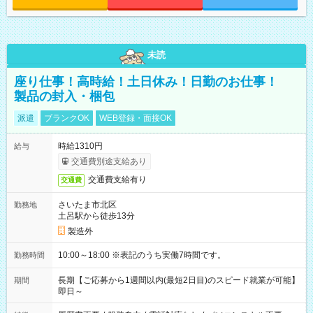
未読
座り仕事！高時給！土日休み！日勤のお仕事！
製品の封入・梱包
派遣
ブランクOK
WEB登録・面接OK
時給1310円
給与
交通費別途支給あり
交通費支給有り
交通費
さいたま市北区
勤務地
土呂駅から徒歩13分
製造外
10:00～18:00 ※表記のうち実働7時間です。
勤務時間
長期【ご応募から1週間以内(最短2日目)のスピード就業が可能】
期間
即日～