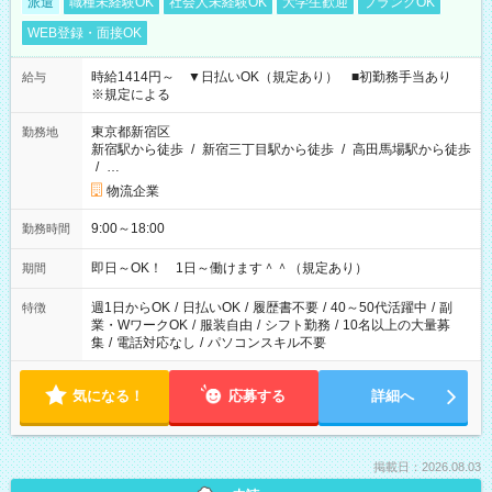
派遣
職種未経験OK
社会人未経験OK
大学生歓迎
ブランクOK
WEB登録・面接OK
時給1414円～ ▼日払いOK（規定あり） ■初勤務手当あり
給与
※規定による
東京都新宿区
勤務地
新宿駅から徒歩
/
新宿三丁目駅から徒歩
/
高田馬場駅から徒歩
/
…
物流企業
9:00～18:00
勤務時間
即日～OK！ 1日～働けます＾＾（規定あり）
期間
週1日からOK
/
日払いOK
/
履歴書不要
/
40～50代活躍中
/
副
特徴
業・WワークOK
/
服装自由
/
シフト勤務
/
10名以上の大量募
集
/
電話対応なし
/
パソコンスキル不要
気になる！
応募する
詳細へ
掲載日：2026.08.03