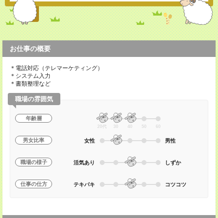
お仕事の概要
＊電話対応（テレマーケティング）
＊システム入力
＊書類整理など
職場の雰囲気
年齢層
20代
30
40
50
60
男女比率
女性
男性
職場の様子
活気あり
しずか
仕事の仕方
テキパキ
コツコツ