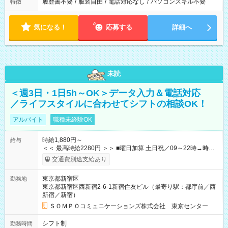
履歴書不要
/
服装自由
/
電話対応なし
/
パソコンスキル不要
特徴
気になる！
応募する
詳細へ
未読
＜週3日・1日5h～OK＞データ入力＆電話対応
／ライフスタイルに合わせてシフトの相談OK！
アルバイト
職種未経験OK
時給1,880円～
給与
＜＜ 最高時給2280円 ＞＞ ■曜日加算 土日祝／09～22時→時給
＋400円 ■時間加算 月曜／09～12時→時給＋200円 月曜／17～
交通費別途支給あり
22時→時給＋200円 金曜／17～22時→時給＋400円 ■導入研
修・OJT研修時： 時給1780円（各加算給無）
東京都新宿区
勤務地
━━━━━━━━━━━━━━━ ■月収例 ◎ロングシフト（週3日×実7h） [1]
東京都新宿区西新宿2-6-1新宿住友ビル（最寄り駅：都庁前／西
金曜日収：15160円×4日＝60640円 [2]土曜日収：15960円×5日
新宿／新宿）
＝79800円 [3]日曜日収：15960円×5日＝79800円 [1]＋[2]＋[3]＝
月収22万240円 ◎ショートシフト（週3日×実5h） [1]月曜日収：
ＳＯＭＰＯコミュニケーションズ株式会社 東京センター
10400円×4日＝41600円 [2]金曜日収：11400円×4日＝45600円
[3]土曜日収：11400円×5日＝57000円 [1]＋[2]＋[3]＝月収14万
シフト制
勤務時間