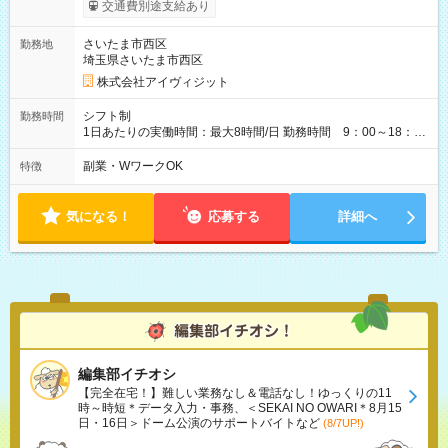
交通費別途支給あり
さいたま市西区
勤務地
埼玉県さいたま市西区
株式会社アイヴィジット
シフト制
勤務時間
1日あたりの実働時間：最大8時間/日 勤務時間 9：00～18：
00(実働8h、休憩1h) 土日祝含む週3日～OK、シフト制 ※もちろ
ん週5日勤務もOK♪ 勤務期間：2026年8月12日～9月9日※リスト
副業・WワークOK
特徴
全件完了で業務終了
気になる！
応募する
詳細へ
編集部イチオシ
【完全在宅！】難しい業務なし＆電話なし！ゆっくりの11
時～時短＊データ入力・事務、＜SEKAI NO OWARI＊8月15
日・16日＞ドーム公演のサポートバイトなど
(8/7UP!)