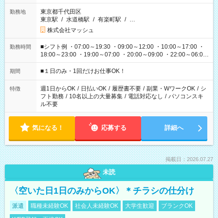
東京都千代田区
勤務地
東京駅
/
水道橋駅
/
有楽町駅
/
…
株式会社マッシュ
■シフト例 ・07:00～19:30 ・09:00～12:00 ・10:00～17:00 ・
勤務時間
18:00～23:00 ・19:00～07:00 ・20:00～09:00 ・22:00～06:00
etc ★最短で3時間で5,120円のお仕事から 15時間で2万円近く稼
げるお仕事も！ ご希望のお時間に合わせてご紹介！ ※シフトは
■１日のみ・1回だけお仕事OK！
期間
現場によって異なります。 ※勿論、休憩時間はあるのでご安心
ください！
週1日からOK
/
日払いOK
/
履歴書不要
/
副業・WワークOK
/
シ
特徴
フト勤務
/
10名以上の大量募集
/
電話対応なし
/
パソコンスキ
ル不要
気になる！
応募する
詳細へ
掲載日：2026.07.27
未読
〈空いた日1日のみからOK〉＊チラシの仕分け
派遣
職種未経験OK
社会人未経験OK
大学生歓迎
ブランクOK