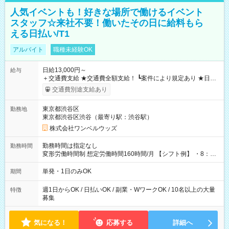
人気イベントも！好きな場所で働けるイベント
スタッフ☆来社不要！働いたその日に給料もら
える日払い/T1
アルバイト
職種未経験OK
日給13,000円～
給与
＋交通費支給 ★交通費全額支給！ ┗案件により規定あり ★日払
いOK！（規定あり） ┗働いたその日に現金GET♪ お仕事後はコ
交通費別途支給あり
ンビニATMから 日払い分を引き落とせます！ 【試用期間】試
用期間なし
東京都渋谷区
勤務地
東京都渋谷区渋谷（最寄り駅：渋谷駅）
株式会社ワンベルウッズ
勤務時間は指定なし
勤務時間
変形労働時間制 想定労働時間160時間/月 【シフト例】 ・8：00
～21：00
単発・1日のみOK
期間
週1日からOK / 日払いOK / 副業・WワークOK / 10名以上の大量
特徴
募集
気になる！
応募する
詳細へ