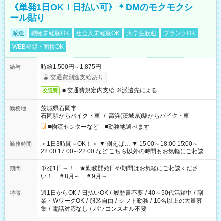
《単発1日OK！日払い可》＊DMのモクモクシ
ール貼り
派遣
職種未経験OK
社会人未経験OK
大学生歓迎
ブランクOK
WEB登録・面接OK
時給1,500円～1,875円
給与
交通費別途支給あり
■ 交通費規定内支給 ※派遣先による
交通費
茨城県石岡市
勤務地
石岡駅からバイク・車
/
高浜(茨城県)駅からバイク・車
■物流センターなど ■勤務地選べます
＜1日3時間～OK！＞ ▼ 例えば… ▼ 15:00～18:00 15:00～
勤務時間
22:00 17:00～22:00 など こちら以外の時間もお気軽にご相談く
ださい！
単発1日～！ ★勤務開始日や期間はお気軽にご相談くださ
期間
い！ ＃8月～ ＃9月～
週1日からOK
/
日払いOK
/
履歴書不要
/
40～50代活躍中
/
副
特徴
業・WワークOK
/
服装自由
/
シフト勤務
/
10名以上の大量募
集
/
電話対応なし
/
パソコンスキル不要