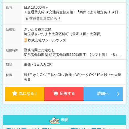
日給13,000円～
給与
＋交通費支給 ★交通費全額支給！ ┗案件により規定あり ★日払
いOK！（規定あり） ┗働いたその日に現金GET♪ お仕事後はコ
交通費別途支給あり
ンビニATMから 日払い分を引き落とせます！ 【試用期間】試
用期間なし
さいたま市大宮区
勤務地
埼玉県さいたま市大宮区錦町（最寄り駅：大宮駅）
株式会社ワンベルウッズ
勤務時間は指定なし
勤務時間
変形労働時間制 想定労働時間160時間/月 【シフト例】 ・8：00
～21：00
単発・1日のみOK
期間
週1日からOK / 日払いOK / 副業・WワークOK / 10名以上の大量
特徴
募集
気になる！
応募する
詳細へ
未読