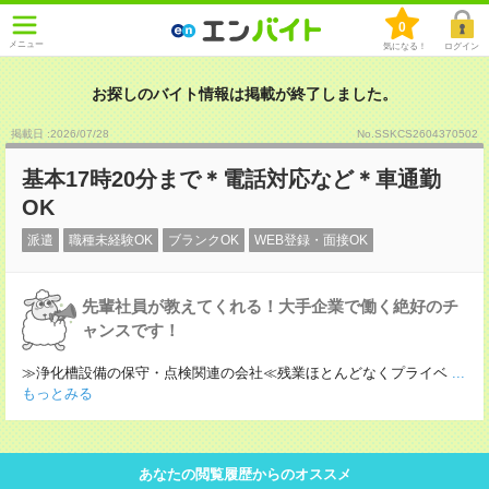
0
メニュー
気になる！
ログイン
お探しのバイト情報は掲載が終了しました。
掲載日 :2026
/
07
/
28
No.SSKCS2604370502
基本17時20分まで＊電話対応など＊車通勤
OK
派遣
職種未経験OK
ブランクOK
WEB登録・面接OK
先輩社員が教えてくれる！大手企業で働く絶好のチ
ャンスです！
≫浄化槽設備の保守・点検関連の会社≪残業ほとんどなくプライベ
...
もっとみる
あなたの閲覧履歴からのオススメ