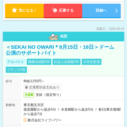
気になる！
応募する
詳細へ
掲載日：2026.08.04
未読
＜SEKAI NO OWARI＊8月15日・16日＞ドーム
公演のサポートバイト
アルバイト
職種未経験OK
社会人未経験OK
大学生歓迎
ブランクOK
時給1250円～
給与
交通費別途支給あり
支給（規定有り）
交通費
東京都文京区
勤務地
後楽園駅から徒歩5分
/
水道橋駅から徒歩5分
/
春日(東京都)駅
から徒歩7分
株式会社ライブパワー