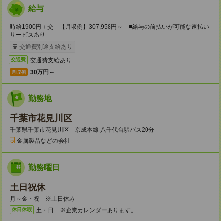
給与
時給1900円＋交 【月収例】307,958円～ ■給与の前払いが可能な速払い
サービスあり
交通費別途支給あり
交通費支給あり
交通費
30万円～
月収例
勤務地
千葉市花見川区
千葉県千葉市花見川区 京成本線 八千代台駅バス20分
金属製品などの会社
勤務曜日
土日祝休
月～金・祝 ※土日休み
土・日 ※企業カレンダーあります。
休日休暇