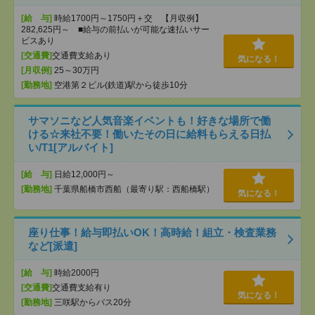
[給 与]
時給1700円～1750円＋交 【月収例】
282,625円～ ■給与の前払いが可能な速払いサー
ビスあり
[交通費]
交通費支給あり
気になる！
[月収例]
25～30万円
[勤務地]
空港第２ビル(鉄道)駅から徒歩10分
サマソニなど人気音楽イベントも！好きな場所で働
ける☆来社不要！働いたその日に給料もらえる日払
い/T1[アルバイト]
[給 与]
日給12,000円～
[勤務地]
千葉県船橋市西船（最寄り駅：西船橋駅）
気になる！
座り仕事！給与即払いOK！高時給！組立・検査業務
など[派遣]
[給 与]
時給2000円
[交通費]
交通費支給有り
気になる！
[勤務地]
三咲駅からバス20分