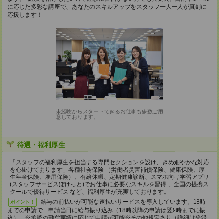
に応じた多彩な講座で、あなたのスキルアップをスタッフ一人一人が真剣に
応援します！
未経験からスタートできるお仕事も多数ご用
意しております。
待遇・福利厚生
「スタッフの福利厚生を担当する専門セクションを設け、きめ細やかな対応
を心掛けております」各種社会保険 （労働者災害補償保険、健康保険、厚
生年金保険、雇用保険）、有給休暇、定期健康診断、スマホ向け学習アプリ
(スタッフサービスぽけっと)でお仕事に必要なスキルを習得 、全国の提携ス
クールで優待サービス など、福利厚生が充実しております。
給与の前払いが可能な速払いサービスを導入しています。18時
ポイント！
までの申請で、申請当日に給与振り込み（18時以降の申請は翌9時までに振
込）！※承認の勤怠実績に応じて申請が可能※その他規定あり（詳細は登録