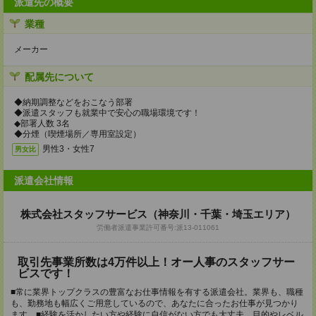
派遣先の概要
業種
メーカー
配属先について
◆納期調整などをおこなう部署
◆派遣スタッフも就業中で安心の職場環境です！
◆部署人数 3名
◆分煙（喫煙場所／専用室設定）
男性3・女性7
男女比
派遣会社情報
株式会社スタッフサービス（神奈川・千葉・埼玉エリア）
労働者派遣事業許可番号:派13-011061
取引先事業所数は4万件以上！オー人事のスタッフサー
ビスです！
■常に業界トップクラスの豊富なお仕事情報を有する派遣会社。業界も、職種
も、勤務地も幅広くご用意しているので、あなたに合ったお仕事が見つかり
ます。■経験を活かしたい方や経験に自信がない方でも大丈夫。目的やレベル