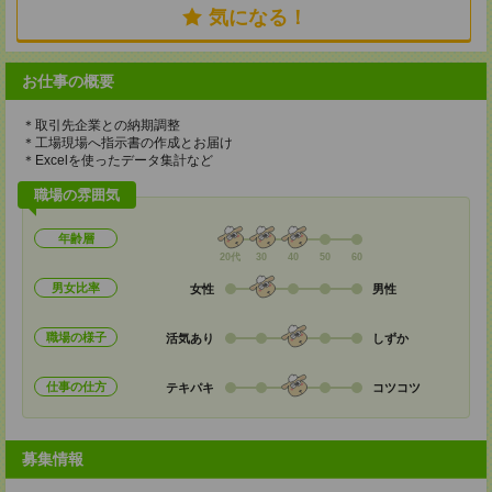
気になる！
お仕事の概要
＊取引先企業との納期調整
＊工場現場へ指示書の作成とお届け
＊Excelを使ったデータ集計など
職場の雰囲気
年齢層
20代
30
40
50
60
男女比率
女性
男性
職場の様子
活気あり
しずか
仕事の仕方
テキパキ
コツコツ
募集情報