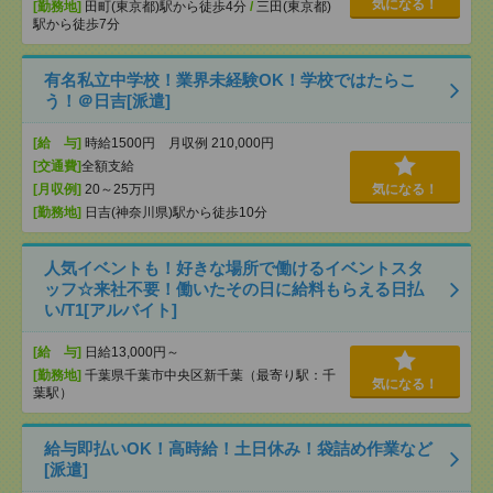
気になる！
[勤務地]
田町(東京都)駅から徒歩4分
/
三田(東京都)
駅から徒歩7分
有名私立中学校！業界未経験OK！学校ではたらこ
う！＠日吉[派遣]
[給 与]
時給1500円 月収例 210,000円
[交通費]
全額支給
[月収例]
20～25万円
気になる！
[勤務地]
日吉(神奈川県)駅から徒歩10分
人気イベントも！好きな場所で働けるイベントスタ
ッフ☆来社不要！働いたその日に給料もらえる日払
い/T1[アルバイト]
[給 与]
日給13,000円～
[勤務地]
千葉県千葉市中央区新千葉（最寄り駅：千
気になる！
葉駅）
給与即払いOK！高時給！土日休み！袋詰め作業など
[派遣]