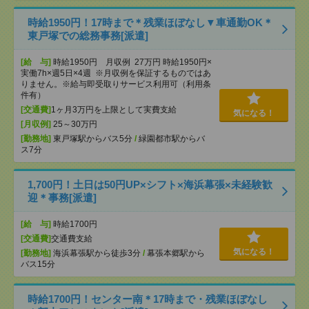
時給1950円！17時まで＊残業ほぼなし▼車通勤OK＊
東戸塚での総務事務[派遣]
[給 与]
時給1950円 月収例 27万円 時給1950円×
実働7h×週5日×4週 ※月収例を保証するものではあ
りません。※給与即受取りサービス利用可（利用条
件有）
[交通費]
1ヶ月3万円を上限として実費支給
気になる！
[月収例]
25～30万円
[勤務地]
東戸塚駅からバス5分
/
緑園都市駅からバ
ス7分
1,700円！土日は50円UP×シフト×海浜幕張×未経験歓
迎＊事務[派遣]
[給 与]
時給1700円
[交通費]
交通費支給
気になる！
[勤務地]
海浜幕張駅から徒歩3分
/
幕張本郷駅から
バス15分
時給1700円！センター南＊17時まで・残業ほぼなし