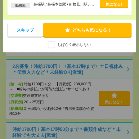
以上
[勤務地]
千葉駅から徒歩7分
/
東千葉駅から徒歩6分
幕張駅 / 幕張本郷駅 / 新検見川駅 / …
気になる!
勤務地
<<駅近>>貸し会議室運営・受付事務スタッフ【平
塚】[派遣]
スキップ
どちらも気になる！
[給 与]
時給1500円＋交
[交通費]
交通費実費支給（当社規定あり）
しばらく表示しない
気になる！
[勤務地]
平塚駅から徒歩3分
2名募集！時給1700円！〈基本17時まで〉土日祝休み
＊伝票入力など＊未経験OK[派遣]
[給 与]
時給1700円＋交 【月収例】238,000円
～ ■給与の前払いが可能な速払いサービスあり
[交通費]
交通費支給あり
[月収例]
20～25万円
気になる！
[勤務地]
新三郷駅から徒歩12分
/
吉川美南駅から徒
歩12分
時給1700円！基本17時50分まで＊書類作成など＊未
経験でも大丈夫[派遣]