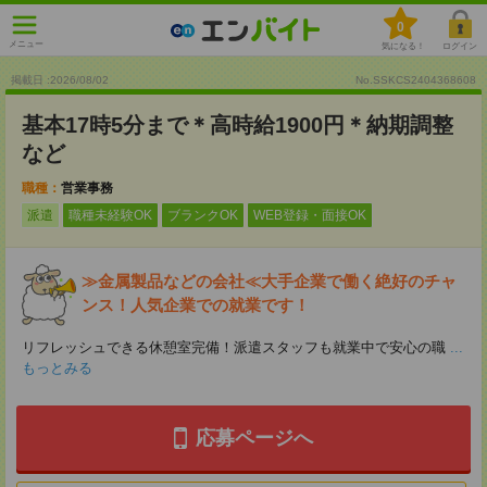
0
メニュー
気になる！
ログイン
掲載日 :2026
/
08
/
02
No.SSKCS2404368608
基本17時5分まで＊高時給1900円＊納期調整
など
職種：
営業事務
派遣
職種未経験OK
ブランクOK
WEB登録・面接OK
≫金属製品などの会社≪大手企業で働く絶好のチャ
ンス！人気企業での就業です！
リフレッシュできる休憩室完備！派遣スタッフも就業中で安心の職
...
もっとみる
応募ページへ