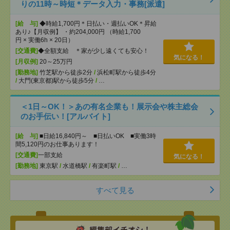
りの11時～時短＊データ入力・事務[派遣]
[給 与]
◆時給1,700円＊日払い・週払いOK＊昇給
あり♪【月収例】 ・約204,000円 （時給1,700
円 × 実働6h × 20日）
[交通費]
◆全額支給 ＊家が少し遠くても安心！
気になる！
[月収例]
20～25万円
[勤務地]
竹芝駅から徒歩2分
/
浜松町駅から徒歩4分
/
大門(東京都)駅から徒歩5分
/
…
＜1日～OK！＞あの有名企業も！展示会や株主総会
のお手伝い！[アルバイト]
[給 与]
■日給16,840円～ ■日払いOK ■実働3時
間5,120円のお仕事あります！
[交通費]
一部支給
気になる！
[勤務地]
東京駅
/
水道橋駅
/
有楽町駅
/
…
すべて見る