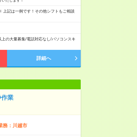
介いたします！
～09:00 ※ 上記は一例です！その他シフトもご相談
以上の大量募集
/
電話対応なし
/
パソコンスキ
詳細へ
浄作業
業務：川越市