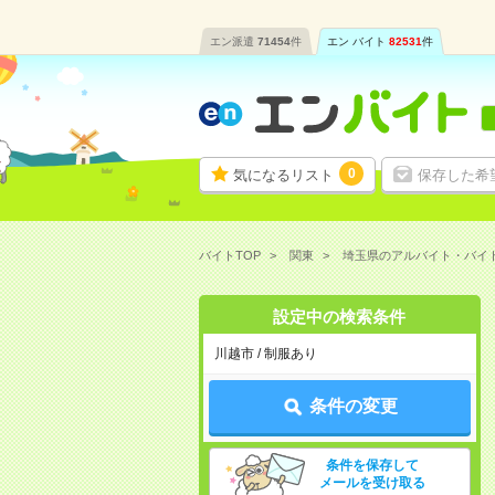
エン派遣
71454
件
エン バイト
82531
件
0
気になるリスト
保存した希
バイトTOP
関東
埼玉県のアルバイト・バイ
設定中の検索条件
川越市 / 制服あり
条件の変更
条件を保存して
メールを受け取る