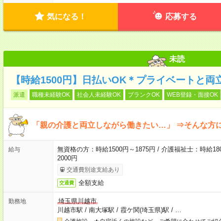
気になる！
応募する
未読
【時給1500円】日払いOK＊プライベートと両
派遣
職種未経験OK
社会人未経験OK
ブランクOK
WEB登録・面接OK
「親の介護と両立しながら働きたい…」 ⇒そんな方
無資格の方：時給1500円～1875円 / 介護福祉士：時給180
給与
2000円
交通費別途支給あり
全額支給
交通費
埼玉県川越市
勤務地
川越市駅
/
南大塚駅
/
霞ケ関(埼玉県)駅
/
…