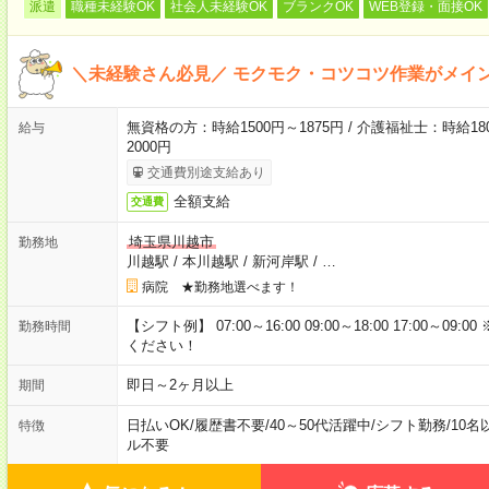
派遣
職種未経験OK
社会人未経験OK
ブランクOK
WEB登録・面接OK
＼未経験さん必見／ モクモク・コツコツ作業がメイ
無資格の方：時給1500円～1875円 / 介護福祉士：時給180
給与
2000円
交通費別途支給あり
全額支給
交通費
埼玉県川越市
勤務地
川越駅
/
本川越駅
/
新河岸駅
/
…
病院 ★勤務地選べます！
【シフト例】 07:00～16:00 09:00～18:00 17:00
勤務時間
ください！
即日～2ヶ月以上
期間
日払いOK
/
履歴書不要
/
40～50代活躍中
/
シフト勤務
/
10名
特徴
ル不要