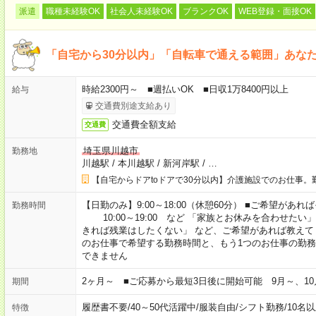
派遣
職種未経験OK
社会人未経験OK
ブランクOK
WEB登録・面接OK
「自宅から30分以内」「自転車で通える範囲」あな
時給2300円～ ■週払いOK ■日収1万8400円以上
給与
交通費別途支給あり
交通費全額支給
交通費
埼玉県川越市
勤務地
川越駅
/
本川越駅
/
新河岸駅
/
…
【自宅からドアtoドアで30分以内】介護施設でのお仕事。
【日勤のみ】9:00～18:00（休憩60分） ■ご希望があれば
勤務時間
10:00～19:00 など 「家族とお休みを合わせたい
きれば残業はしたくない」 など、ご希望があれば教えて
のお仕事で希望する勤務時間と、もう1つのお仕事の勤務
できません
2ヶ月～ ■ご応募から最短3日後に開始可能 9月～、10
期間
履歴書不要
/
40～50代活躍中
/
服装自由
/
シフト勤務
/
10名
特徴