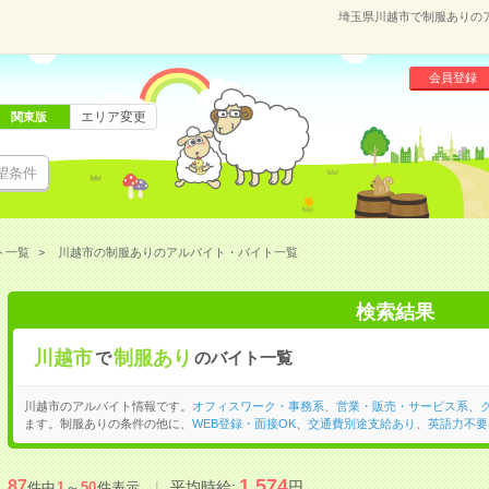
埼玉県川越市で制服ありの
会員登録
エリア変更
関東版
望条件
ト一覧
川越市の制服ありのアルバイト・バイト一覧
検索結果
川越市
制服あり
で
のバイト一覧
川越市のアルバイト情報です。
オフィスワーク・事務系
、
営業・販売・サービス系
、
ます。制服ありの条件の他に、
WEB登録・面接OK
、
交通費別途支給あり
、
英語力不要
1,574
87
平均時給:
円
件中
1
～
50
件表示