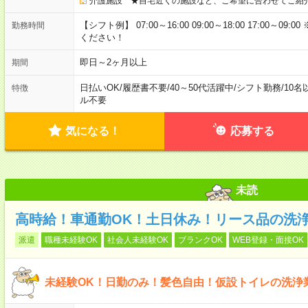
介護施設 ★自宅近くの施設など、ご希望に合わせてご紹
【シフト例】 07:00～16:00 09:00～18:00 17:00
勤務時間
ください！
即日～2ヶ月以上
期間
日払いOK
/
履歴書不要
/
40～50代活躍中
/
シフト勤務
/
10名
特徴
ル不要
気になる！
応募する
未読
高時給！車通勤OK！土日休み！リース品の洗
派遣
職種未経験OK
社会人未経験OK
ブランクOK
WEB登録・面接OK
未経験OK！日勤のみ！髪色自由！仮設トイレの洗浄