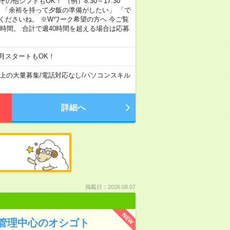
その他シフトもOK！ （例）8:30～17:30
」 「余裕を持って夕飯の準備がしたい」 「で
くださいね。 ※Wワーク希望の方へ 今ご覧
時間。 合計で週40時間を超える場合は応募
月スタートもOK！
以上の大量募集
/
電話対応なし
/
パソコンスキル
詳細へ
掲載日：2026.08.07
NEW
管理中心のオシゴト