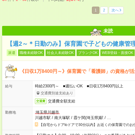
1
2
次へ
未読
【週2～＊日勤のみ】保育園で子どもの健康管
派遣
職種未経験OK
社会人未経験OK
ブランクOK
WEB登録・面接OK
《日収1万8400円～》保育園で「看護師」の資格が
時給2300円～ ■週払いOK ■日収1万8400円以上
給与
交通費別途支給あり
交通費全額支給
交通費
埼玉県川越市
勤務地
川越市駅
/
南大塚駅
/
霞ケ関(埼玉県)駅
/
…
【自宅からドアtoドアで30分以内】お近くの保育園でのお