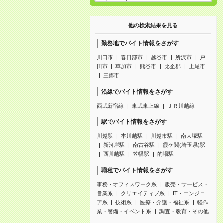
他の検索結果を見る
勤務地でバイト情報をさがす
川口市
春日部市
越谷市
所沢市
戸
田市
草加市
熊谷市
比企郡
上尾市
三郷市
沿線でバイト情報をさがす
西武新宿線
東武東上線
ＪＲ川越線
駅でバイト情報をさがす
川越駅
本川越駅
川越市駅
南大塚駅
新河岸駅
南古谷駅
霞ケ関(埼玉県)駅
西川越駅
笠幡駅
的場駅
職種でバイト情報をさがす
事務・オフィスワーク系
販売・サービス・
営業系
クリエイティブ系
IT・エンジニ
ア系
技術系
医療・介護・福祉系
軽作
業・警備・イベント系
調査・教育・その他