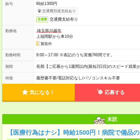
時給1300円
給与
交通費別途支給あり
交通費支給有り
交通費
埼玉県川越市
勤務地
上福岡駅から車10分
製造外
9:00～17:00 ※表記のうち実働7時間です。
勤務時間
長期【ご応募から1週間以内(最短2日目)のスピード就業
期間
履歴書不要
/
電話対応なし
/
パソコンスキル不要
特徴
気になる！
応募する
未読
【医療行為はナシ】時給1500円！病院で備品