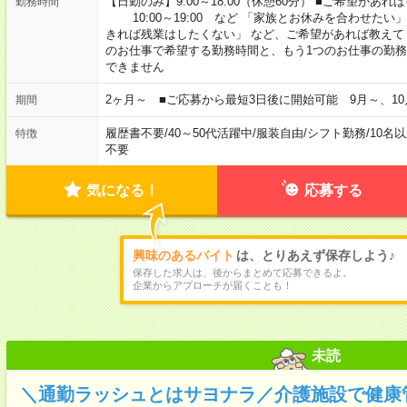
【日勤のみ】9:00～18:00（休憩60分） ■ご希望があれば
勤務時間
10:00～19:00 など 「家族とお休みを合わせたい
きれば残業はしたくない」 など、ご希望があれば教えて
のお仕事で希望する勤務時間と、もう1つのお仕事の勤務
できません
2ヶ月～ ■ご応募から最短3日後に開始可能 9月～、10
期間
履歴書不要
/
40～50代活躍中
/
服装自由
/
シフト勤務
/
10名
特徴
不要
気になる！
応募する
興味のあるバイト
は、とりあえず保存しよう♪
保存した求人は、後からまとめて応募できるよ。
企業からアプローチが届くことも！
未読
＼通勤ラッシュとはサヨナラ／介護施設で健康