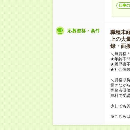
仕事の
応募資格・条件
職種未経験
上の大量募
録・面接
＼無資格＊
★年齢不問
★履歴書不
★社会保
＼資格取
働きながら
実務者研
無料で受
少しでも
※こちら