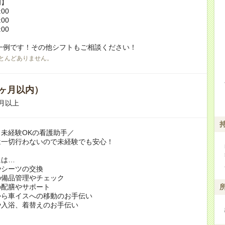
例】
:00
:00
:00
一例です！その他シフトもご相談ください！
とんどありません。
ヶ月以内）
月以上
未経験OKの看護助手／
は一切行わないので未経験でも安心！
には…
やシーツの交換
の備品管理やチェック
の配膳やサポート
から車イスへの移動のお手伝い
や入浴、着替えのお手伝い