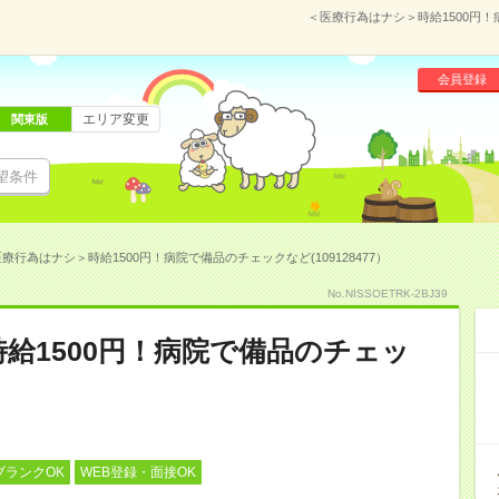
＜医療行為はナシ＞時給1500円！
会員登録
エリア変更
関東版
望条件
療行為はナシ＞時給1500円！病院で備品のチェックなど(109128477）
No.NISSOETRK-2BJ39
給1500円！病院で備品のチェッ
ブランクOK
WEB登録・面接OK