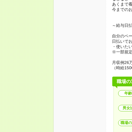
あくまで
今までの
～給与日
自分のペ
日払いで
・使いた
※一部規
月収例26万
（時給150
職場の
年齢
男女
職場の