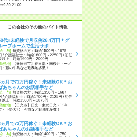
⇒9:30-21:00
この会社のその他のバイト情報
50代×未経験で月収例26.4万円＊グ
ループホームで生活サポ
[給 与]
無資格の方：時給1500円～1875
円 / 介護福祉士：時給1800円～2250円 / 初任
者以上：時給1600円～2000円
[勤務地]
【春日部市】春日部・南桜井・一ノ
割・藤の牛島など勤務地多数！
3ヵ月で71万円稼ぐ！未経験OK＊お
ばあちゃんのお話相手など
[給 与]
無資格の方：時給1350円～1687
円 / 介護福祉士：時給1700円～2125円 / 初任
者以上：時給1500円～1875円
[勤務地]
【日光市】日光・東武日光・下今
市・下野大沢・今市など勤務地多数！
3ヵ月で73万円稼ぐ！未経験OK＊お
ばあちゃんのお話相手など
[給 与]
無資格の方：時給1400円～1750