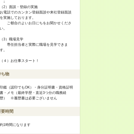
↓
（2）面談・登録の実施
お電話でのカンタン登録面談や来社登録面談
を実施しております。
ご都合のよいお日にちをお聞かせくださ
い。
（3）職場見学
専任担当者と実際に職場を見学できま
す。
（４）お仕事スタート！
持ち物
印鑑（認印でもOK）・身分証明書・資格証明
書・メモ（最終学歴・直近3つ分の職務経
歴） ※履歴書は必要ございません
所要時間
約1時間になります