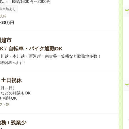
者以上：時給1600円～2000円
途支給あり
支給
～30万円
川越市
K / 自転車・バイク通勤OK
】川越・本川越・新河岸・南古谷・笠幡など勤務地多数！
勤務地選べます！
/ 土日祝休
（月～日）
などの相談もOK
も相談OK
フト制
務 / 残業少