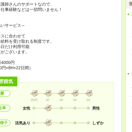
看護師さんのサポートなので、
お仕事経験などは一切問いません！
払いサービス～
ースに合わせて
お給料を受け取れる制度です。
い日だけ利用可能
定がございます。
4000円
0円×8H×22日間）
雰囲気
層
20代
30
40
50
60
比率
女性
男性
様子
活気あり
しずか