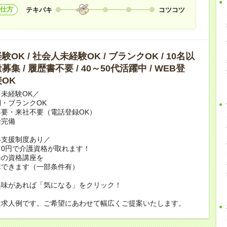
仕方
テキパキ
コツコツ
OK / 社会人未経験OK / ブランクOK / 10名以
集 / 履歴書不要 / 40～50代活躍中 / WEB登
OK
未経験OK／
・ブランクOK
要・来社不要（電話登録OK）
険完備
得支援制度あり／
0円で介護資格が取れます！
修の資格講座を
講できます（一部条件有）
興味があれば「気になる」をクリック！
は求人例です。ご希望にあわせて幅広くご提案いたします。