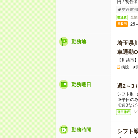
円 / 初任
交通費別
全額
交通費
25
月収例
勤務地
埼玉県
車通勤O
【川越市
病院 ★
勤務曜日
週2～3 
シフト制
※平日のみ
※週3など
シ
休日休暇
勤務時間
シフト勤