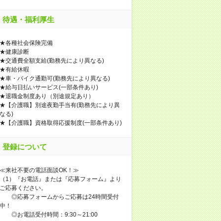
待遇・福利厚生
★各種社会保険完備
★健康診断
★交通費全額支給(勤務先により異なる)
★有給休暇
★車・バイク通勤可(勤務先により異なる)
★給与日払いサービス(一部条件あり)
★退職金制度あり（別途規定あり）
★【介護職】別途夜勤手当有(勤務先により異
なる)
★【介護職】資格取得応援制度(一部条件あり)
登録について
≪来社不要の電話面談OK！≫
（1）『お電話』または『応募フォーム』より
ご応募ください。
◎応募フォームからご応募は24時間受付
中！
◎お電話受付時間：9:30～21:00