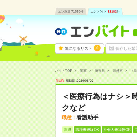
エン派遣
71570
件
エン バイト
82182
件
0
気になるリスト
保存した希
バイトTOP
関東
埼玉県
川越市
＜医
NEW
掲載日 :
2026
/
08
/
09
＜医療行為はナシ＞時
クなど
看護助手
職種：
派遣
職種未経験OK
社会人未経験OK