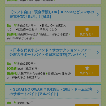
[勤務地]
川越駅
/
本川越駅
/
新河岸駅
/
…
【シフト自由・現金手渡しOK】iPhoneなどスマホの
充電を繋げるだけ！[派遣]
[給 与]
時給1414円～ ▼日払いOK（規定あ
り） ■初勤務手当あり ※規定による
[勤務地]
新宿駅から徒歩
/
新宿三丁目駅から徒歩
/
気になる！
高田馬場駅から徒歩
/
…
＜日本を代表するバンド＊サカナクション＞ツアー
公演のサポートバイト＠日本武道館[アルバイト]
[給 与]
時給1250円～
[交通費]
支給（規定有り）
気になる！
[勤務地]
九段下駅から徒歩5分
/
竹橋駅から徒歩10
分
/
神保町駅から徒歩15分
/
…
＜SEKAI NO OWARI＊8月15日・16日＞ドーム公演
のサポートバイト[アルバイト]
[給 与]
時給1250円～