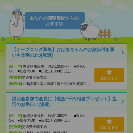
あなたの閲覧履歴からの
おすすめ
【オープニング募集】おばあちゃんのお散歩付き添
いも仕事の1つ[派遣]
[給 与]
無資格未経験：時給1350円～ ■週払い
OK ■扶養内OK ■日収1万800円以上
[交通費]
交通費全額支給
気になる！
[勤務地]
川越市駅
/
南大塚駅
/
霞ケ関(埼玉県)駅
/
…
説明会参加で全員に【現金2千円相当プレゼント】生
活のお手伝い[派遣]
[給 与]
無資格未経験：時給1350円～ ■週払い
OK ■扶養内OK ■日収1万800円以上
[交通費]
交通費全額支給
気になる！