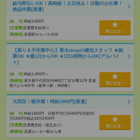
給与即払いOK！高時給！土日休み！日勤のお仕事！
検品作業[派遣]
[給 与]
時給1300円
[交通費]
交通費支給有り
気になる！
[勤務地]
若葉駅からバス10分
【座り＆手作業中心】香水shopの梱包スタッフ ★副
業OK ★週1日からOK ★1日1時間からOK[アルバイ
ト]
[給 与]
時給1,400円～
[勤務地]
東京都千代田区内神田2丁目14番12号 星屋
気になる！
第六ビル402号（最寄り駅：神田駅）
大田区！軽作業！時給1800円[派遣]
[給 与]
時給1800円 日額平均1万4400円/月額30
万2400円/残込39万2400円
[交通費]
交通費支給（規定あり）
気になる！
[勤務地]
流通センター駅から車