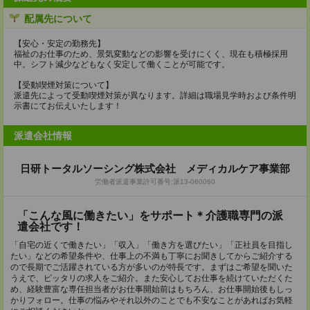
配属先について
【安心・安定の勤務先】
福祉のお仕事のため、景気変動などの影響を受けにくく、現在も積極採用
中。シフト減少などもなく安定して働くことが可能です。
【受動喫煙対策について】
派遣先によって受動喫煙対策が異なります。詳細は職場見学時および条件明
示書にてお伝えいたします！
派遣会社情報
日研トータルソーシング株式会社 メディカルケア事業部
労働者派遣事業許可番号:派13-060060
「こんな風に働きたい」をサポート＊介護職専門の派
遣会社です！
「自宅の近くで働きたい」「収入」「働き方を選びたい」「正社員を目指し
たい」などの希望条件や、仕事上の不満も丁寧にお聞きしてからご紹介する
ので長期でご活躍されている方が多いのが特長です。まずはご希望を聞いた
うえで、ピッタリの求人をご紹介。また安心してお仕事を続けていただくた
め、経験豊富な専任担当者がお仕事開始前はもちろん、お仕事開始後もしっ
かりフォロー。仕事の悩みやそれ以外のことでも不安なことがあればお気軽