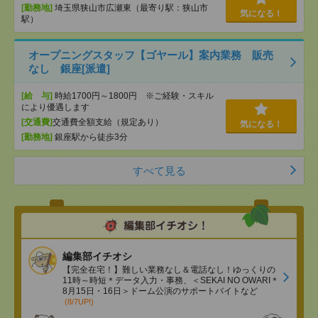
[勤務地]
埼玉県狭山市広瀬東（最寄り駅：狭山市
気になる！
駅）
オープニングスタッフ【ゴヤール】案内業務 販売
なし 銀座[派遣]
[給 与]
時給1700円～1800円 ※ご経験・スキル
により優遇します
[交通費]
交通費全額支給（規定あり）
気になる！
[勤務地]
銀座駅から徒歩3分
すべて見る
編集部イチオシ
【完全在宅！】難しい業務なし＆電話なし！ゆっくりの
11時～時短＊データ入力・事務、＜SEKAI NO OWARI＊
8月15日・16日＞ドーム公演のサポートバイトなど
(8/7UP!)