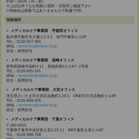
9:00～18:00（月～金）
※上記以外でもお気軽に場所・日程等ご相談下さい
※登録会は面接ではありませんので私服でOK
登録場所
メディカルケア事業部 宇都宮オフィス
栃木県宇都宮市大通り2-3-1 井門宇都宮ビル5F
TEL：0120-917-385
MAIL：
tenshoku@nikken-ts.jp
担当：採用担当
メディカルケア事業部 高崎オフィス
群馬県高崎市栄町4-11 原地所第2ビル6Ｆ 1号室
TEL：0120-935-241
MAIL：
tenshoku@nikken-ts.jp
担当：採用担当
メディカルケア事業部 大宮オフィス
埼玉県さいたま市大宮区吉敷町1-23-1 ONEST大宮吉敷町ビル6F
TEL：0120-989-425
MAIL：
tenshoku@nikken-ts.jp
担当：採用担当
メディカルケア事業部 千葉オフィス
〒260-0015
千葉県千葉市中央区富士見2-15-11 IMI千葉富士見ビル6F
TEL：0120-998-758