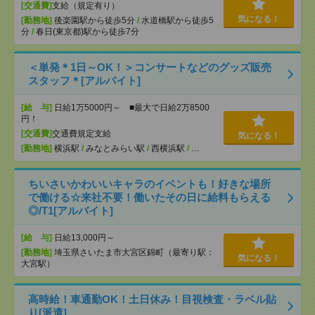
[交通費]
支給（規定有り）
気になる！
[勤務地]
後楽園駅から徒歩5分
/
水道橋駅から徒歩5
分
/
春日(東京都)駅から徒歩7分
＜単発＊1日～OK！＞コンサートなどのグッズ販売
スタッフ＊[アルバイト]
[給 与]
日給1万5000円～ ■最大で日給2万8500
円！
[交通費]
交通費規定支給
気になる！
[勤務地]
横浜駅
/
みなとみらい駅
/
西横浜駅
/
…
ちいさいかわいいキャラのイベントも！好きな場所
で働ける☆来社不要！働いたその日に給料もらえる
◎/T1[アルバイト]
[給 与]
日給13,000円～
[勤務地]
埼玉県さいたま市大宮区錦町（最寄り駅：
気になる！
大宮駅）
高時給！車通勤OK！土日休み！目視検査・ラベル貼
り[派遣]