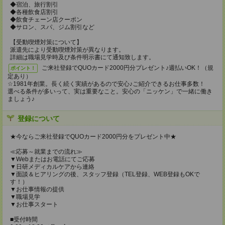
◆宿泊、旅行割引
◆各種飲食店割引
◆飲食チェーン店クーポン
◆サロン、スパ、ジム割引など
【受動喫煙対策について】
派遣先により受動喫煙対策が異なります。
詳細は職場見学時及び条件明示書にて通知致します。
ご来社登録でQUOカード2000円分プレゼント♪週払いOK！（規
ポイント！
定あり）
☆1981年創業。長く続く実績があるので安心♪ご紹介できるお仕事多数！
選べる条件が多いって、実は重要なこと。安心の「ニッケン」で一緒に働き
ましょう♪
登録について
★今ならご来社登録でQUOカード2000円分をプレゼント中★
≪応募～就業までの流れ≫
▼Webまたはお電話にてご応募
▼日研メディカルケアから連絡
▼面談＆ヒアリングの後、スタッフ登録（TEL登録、WEB登録もOKで
す！）
▼お仕事情報の提供
▼職場見学
▼お仕事スタート
■受付時間