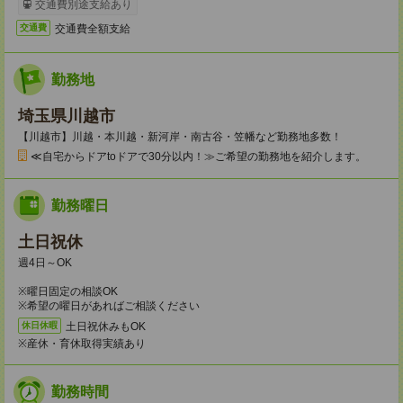
交通費別途支給あり
交通費全額支給
交通費
勤務地
埼玉県川越市
【川越市】川越・本川越・新河岸・南古谷・笠幡など勤務地多数！
≪自宅からドアtoドアで30分以内！≫ご希望の勤務地を紹介します。
勤務曜日
土日祝休
週4日～OK
※曜日固定の相談OK
※希望の曜日があればご相談ください
土日祝休みもOK
休日休暇
※産休・育休取得実績あり
勤務時間