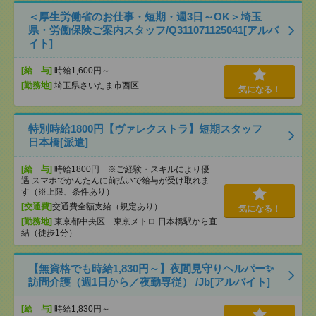
＜厚生労働省のお仕事・短期・週3日～OK＞埼玉
県・労働保険ご案内スタッフ/Q311071125041[アルバ
イト]
[給 与]
時給1,600円～
[勤務地]
埼玉県さいたま市西区
気になる！
特別時給1800円【ヴァレクストラ】短期スタッフ
日本橋[派遣]
[給 与]
時給1800円 ※ご経験・スキルにより優
遇 スマホでかんたんに前払いで給与が受け取れま
す（※上限、条件あり）
[交通費]
交通費全額支給（規定あり）
気になる！
[勤務地]
東京都中央区 東京メトロ 日本橋駅から直
結（徒歩1分）
【無資格でも時給1,830円～】夜間見守りヘルパー✨
訪問介護（週1日から／夜勤専従） /Jb[アルバイト]
[給 与]
時給1,830円～