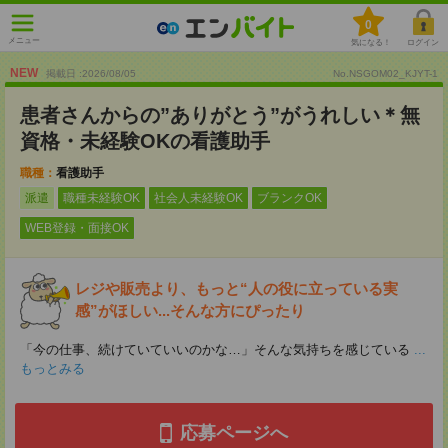
0
メニュー
気になる！
ログイン
NEW
掲載日 :2026
/
08
/
05
No.NSGOM02_KJYT-1
患者さんからの”ありがとう”がうれしい＊無
資格・未経験OKの看護助手
職種：
看護助手
派遣
職種未経験OK
社会人未経験OK
ブランクOK
WEB登録・面接OK
レジや販売より、もっと“人の役に立っている実
感”がほしい...そんな方にぴったり
「今の仕事、続けていていいのかな…」そんな気持ちを感じている
...
もっとみる
応募ページへ