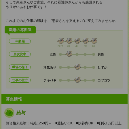
そして患者さんやご家族、それに看護師さんからも感謝される
やりがいあるお仕事です！
これまでのお仕事の経験を、“患者さんを支える力”に変えてみませんか。
職場の雰囲気
年齢層
20代
30
40
50
60
男女比率
女性
男性
職場の様子
活気あり
しずか
仕事の仕方
テキパキ
コツコツ
募集情報
給与
無資格未経験：時給1250円～ ■週払いOK ■扶養内OK ■日収1万円以上