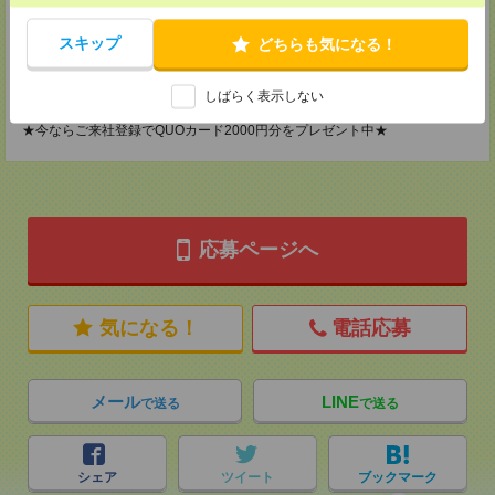
2F B区画
TEL：0120-901-799
スキップ
どちらも気になる！
MAIL：
tenshoku@nikken-ts.jp
担当：採用担当
しばらく表示しない
登録交通費
★今ならご来社登録でQUOカード2000円分をプレゼント中★
応募ページへ
気になる！
電話応募
メール
LINE
で送る
で送る
シェア
ツイート
ブックマーク