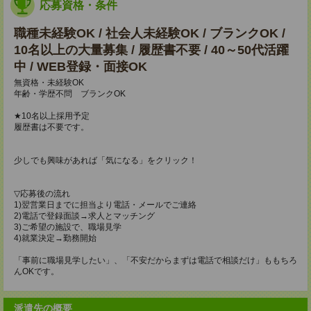
応募資格・条件
職種未経験OK / 社会人未経験OK / ブランクOK /
10名以上の大量募集 / 履歴書不要 / 40～50代活躍
中 / WEB登録・面接OK
無資格・未経験OK
年齢・学歴不問 ブランクOK
★10名以上採用予定
履歴書は不要です。
少しでも興味があれば「気になる」をクリック！
▽応募後の流れ
1)翌営業日までに担当より電話・メールでご連絡
2)電話で登録面談→求人とマッチング
3)ご希望の施設で、職場見学
4)就業決定→勤務開始
「事前に職場見学したい」、「不安だからまずは電話で相談だけ」ももちろ
んOKです。
派遣先の概要