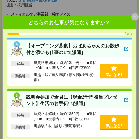
MAIL：
tenshoku@nikken-ts.jp
担当：採用担当
メディカルケア事業部 柏オフィス
×
千葉県柏市末広町5-19 第12関口ビル7F 705号室
どちらのお仕事が気になりますか？
TEL：0120-935-218
MAIL：
tenshoku@nikken-ts.jp
1
/10
担当：採用担当
メディカルケア事業部 新宿オフィス
【オープニング募集】おばあちゃんのお散歩
東京都新宿区新宿2-3-10 新宿御苑ビル6階
付き添いも仕事の1つ[派遣]
TEL：0120-457-235
MAIL：
tenshoku@nikken-ts.jp
無資格未経験：時給1350円～ ■週払
担当：採用担当
給与
いOK ■扶養内OK ■日収1万800円
以上
メディカルケア事業部 立川事業所
川越市駅 / 南大塚駅 / 霞ケ関(埼玉県)
気になる!
勤務地
東京都立川市錦町1-12-14
駅 / …
TEL：0120-934-200
MAIL：
tenshoku@nikken-ts.jp
担当：採用担当
説明会参加で全員に【現金2千円相当プレゼ
メディカルケア事業部 町田オフィス
ント】生活のお手伝い[派遣]
東京都町田市森野1-7-23 大樹生命町田ビル6F
TEL：0120-453-285
無資格未経験：時給1350円～ ■週払
給与
MAIL：
tenshoku@nikken-ts.jp
いOK ■扶養内OK ■日収1万800円
担当：採用担当
以上
川越駅 / 本川越駅 / 新河岸駅 / …
気になる!
勤務地
メディカルケア事業部 横浜オフィス
神奈川県横浜市保土ケ谷区神戸町134 横浜ビジネスパークサウスタワー