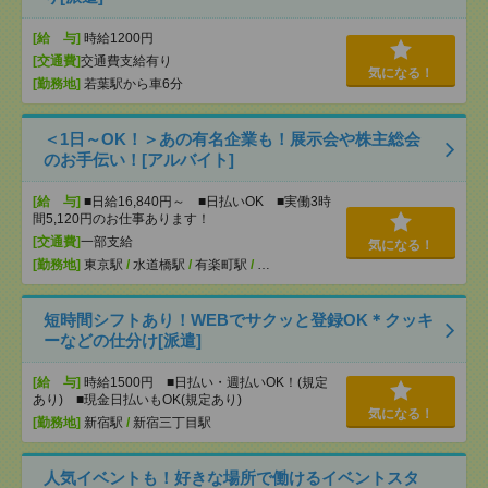
[給 与]
時給1200円
[交通費]
交通費支給有り
気になる！
[勤務地]
若葉駅から車6分
＜1日～OK！＞あの有名企業も！展示会や株主総会
のお手伝い！[アルバイト]
[給 与]
■日給16,840円～ ■日払いOK ■実働3時
間5,120円のお仕事あります！
[交通費]
一部支給
気になる！
[勤務地]
東京駅
/
水道橋駅
/
有楽町駅
/
…
短時間シフトあり！WEBでサクッと登録OK＊クッキ
ーなどの仕分け[派遣]
[給 与]
時給1500円 ■日払い・週払いOK！(規定
あり) ■現金日払いもOK(規定あり)
気になる！
[勤務地]
新宿駅
/
新宿三丁目駅
人気イベントも！好きな場所で働けるイベントスタ