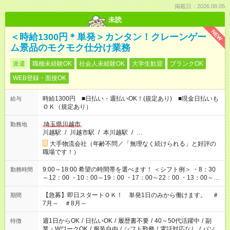
掲載日：2026.08.05
未読
NEW
＜時給1300円＊単発＞カンタン！クレーンゲー
ム景品のモクモク仕分け業務
派遣
職種未経験OK
社会人未経験OK
大学生歓迎
ブランクOK
WEB登録・面接OK
時給1300円 ■日払い・週払いOK！(規定あり) ■現金日払いも
給与
ＯＫ（規定あり）
埼玉県川越市
勤務地
川越駅
/
川越市駅
/
本川越駅
/
…
大手物流会社（年齢不問／「無理なく続けられる」と好評の
職場です！）
9:00～18:00 希望の時間帯を選べます！ ＜シフト例＞ ・8：30
勤務時間
～12：00 ・10：00～19：00 ・17：00～22：00 ・13：00～
22：00 ・22：00～翌6：00 など
【急募】即日スタートＯＫ！ 単発1日のみから働けます。 ＃
期間
7月～ ＃8月～
週1日からOK
/
日払いOK
/
履歴書不要
/
40～50代活躍中
/
副
特徴
業・WワークOK
/
服装自由
/
シフト勤務
/
電話対応なし
/
パソ