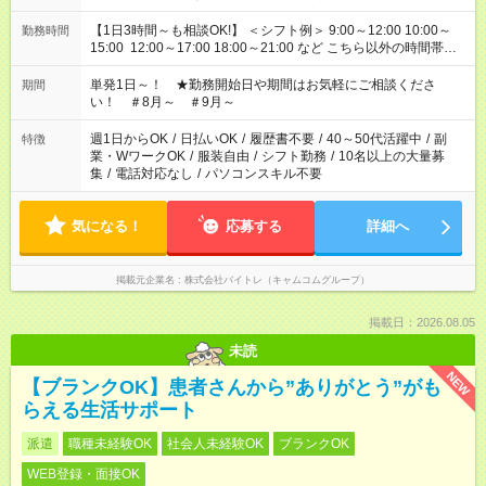
【1日3時間～も相談OK!】 ＜シフト例＞ 9:00～12:00 10:00～
勤務時間
15:00 12:00～17:00 18:00～21:00 など こちら以外の時間帯も
お気軽にご相談ください！
単発1日～！ ★勤務開始日や期間はお気軽にご相談くださ
期間
い！ ＃8月～ ＃9月～
週1日からOK
/
日払いOK
/
履歴書不要
/
40～50代活躍中
/
副
特徴
業・WワークOK
/
服装自由
/
シフト勤務
/
10名以上の大量募
集
/
電話対応なし
/
パソコンスキル不要
気になる！
応募する
詳細へ
掲載元企業名
株式会社バイトレ（キャムコムグループ）
掲載日：2026.08.05
未読
NEW
【ブランクOK】患者さんから”ありがとう”がも
らえる生活サポート
派遣
職種未経験OK
社会人未経験OK
ブランクOK
WEB登録・面接OK