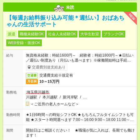
未読
NEW
【毎週お給料振り込み可能＊週払い】おばあち
ゃんの生活サポート
派遣
職種未経験OK
社会人未経験OK
大学生歓迎
ブランクOK
WEB登録・面接OK
無資格未経験：時給1600円～ 経験者：時給1800円～★日払い
給与
／週払い制度あり（月払いも選べます）※稼働開始時は手続き完
了次第のお支払いとなります。
交通費別途支給あり
交通費支給※規定有
交通費
10～15万円
月収例
埼玉県川越市
勤務地
川越駅
/
本川越駅
/
新河岸駅
/
…
＜ご近所の老人ホームなど＞
★1日6時間～の時短シフトOK ★もちろんフルタイムシフトも可
勤務時間
能 ★スタート時間選べます 7:00～16:00 9:00～18:00 11:00～
20:00 など 残業なし！ ※Wワークの場合、他のお仕事と合わせ
週40時間超の就業はご案内できません ※法令に基づき、週20時
開始日はご相談ください！ ★職場が気に入れば、長期でも働け
期間
間以上勤務は社会保険への加入対象となります ※労働者派遣法
ます！
（日雇い派遣の原則禁止）により、短時間・短期間の就業はご