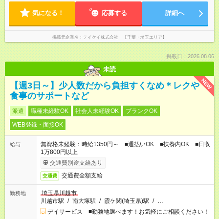
気になる！
応募する
詳細へ
掲載元企業名
テイケイ株式会社 【千葉・埼玉エリア】
掲載日：2026.08.06
未読
NEW
【週3日～】少人数だから負担すくなめ＊レクや
食事のサポートなど
派遣
職種未経験OK
社会人未経験OK
ブランクOK
WEB登録・面接OK
無資格未経験：時給1350円～ ■週払いOK ■扶養内OK ■日収
給与
1万800円以上
交通費別途支給あり
交通費全額支給
交通費
埼玉県川越市
勤務地
川越市駅
/
南大塚駅
/
霞ケ関(埼玉県)駅
/
…
デイサービス ■勤務地選べます！お気軽にご相談ください！