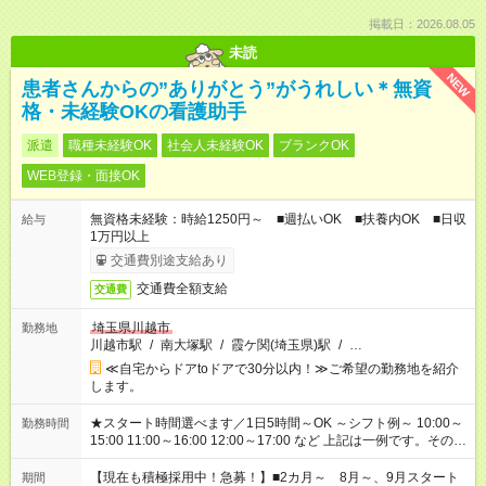
掲載日：2026.08.05
未読
NEW
患者さんからの”ありがとう”がうれしい＊無資
格・未経験OKの看護助手
派遣
職種未経験OK
社会人未経験OK
ブランクOK
WEB登録・面接OK
無資格未経験：時給1250円～ ■週払いOK ■扶養内OK ■日収
給与
1万円以上
交通費別途支給あり
交通費全額支給
交通費
埼玉県川越市
勤務地
川越市駅
/
南大塚駅
/
霞ケ関(埼玉県)駅
/
…
≪自宅からドアtoドアで30分以内！≫ご希望の勤務地を紹介
します。
★スタート時間選べます／1日5時間～OK ～シフト例～ 10:00～
勤務時間
15:00 11:00～16:00 12:00～17:00 など 上記は一例です。その他
シフトもご相談ください。 ※Wワークの場合当社と合わせて法
定労働時間が週40時間を超えなければOKです。
【現在も積極採用中！急募！】■2カ月～ 8月～、9月スタート
期間