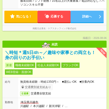
服装自由
/
シフト勤務
/
10名以上の大量募集
/
電話対応なし
/
パ
ソコンスキル不要
気になる！
応募する
詳細へ
掲載元企業名
ケアスタッフィング株式会社
掲載日：2026.08.06
未読
NEW
＼時短＊週5日4h～／趣味や家事との両立も！
身の回りのお手伝い
派遣
職種未経験OK
社会人未経験OK
ブランクOK
WEB登録・面接OK
無資格未経験：時給1350円～ ■週払いOK ■扶養内OK
給与
交通費別途支給あり
交通費全額支給
交通費
埼玉県川越市
勤務地
川越駅
/
本川越駅
/
新河岸駅
/
…