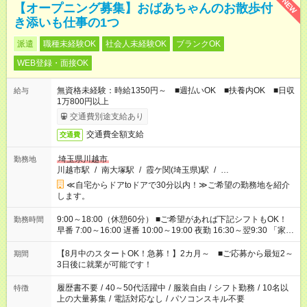
NEW
【オープニング募集】おばあちゃんのお散歩付
き添いも仕事の1つ
派遣
職種未経験OK
社会人未経験OK
ブランクOK
WEB登録・面接OK
無資格未経験：時給1350円～ ■週払いOK ■扶養内OK ■日収
給与
1万800円以上
交通費別途支給あり
交通費全額支給
交通費
埼玉県川越市
勤務地
川越市駅
/
南大塚駅
/
霞ケ関(埼玉県)駅
/
…
≪自宅からドアtoドアで30分以内！≫ご希望の勤務地を紹介
します。
9:00～18:00（休憩60分） ■ご希望があれば下記シフトもOK！
勤務時間
早番 7:00～16:00 遅番 10:00～19:00 夜勤 16:30～翌9:30 「家族
と休みを合わせたい」 「余裕を持って夕飯の準備がしたい」
「できれば残業はしたくない」 など、ご希望を教えてください
【8月中のスタートOK！急募！】2カ月～ ■ご応募から最短2～
期間
ね。 ※Wワーク希望の方へ 今ご覧のお仕事で希望する勤務時間
3日後に就業が可能です！
と、もう1つのお仕事の勤務時間。 合計で週40時間を超える場
合は応募できません。
履歴書不要
/
40～50代活躍中
/
服装自由
/
シフト勤務
/
10名以
特徴
上の大量募集
/
電話対応なし
/
パソコンスキル不要