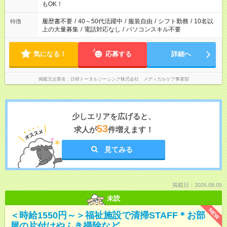
もOK！
履歴書不要
/
40～50代活躍中
/
服装自由
/
シフト勤務
/
10名以
特徴
上の大量募集
/
電話対応なし
/
パソコンスキル不要
気になる！
応募する
詳細へ
掲載元企業名
日研トータルソーシング株式会社 メディカルケア事業部
少しエリアを広げると、
53
求人が
件増えます！
見てみる
掲載日：2026.08.05
未読
NEW
＜時給1550円～＞福祉施設で清掃STAFF＊お部
屋の片付けやふき掃除など