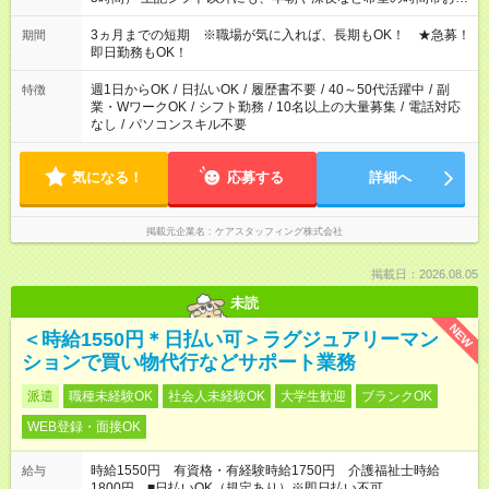
かせください！ 事前に担当からヒアリングもしますので、ご安
心ください！
3ヵ月までの短期 ※職場が気に入れば、長期もOK！ ★急募！
期間
即日勤務もOK！
週1日からOK
/
日払いOK
/
履歴書不要
/
40～50代活躍中
/
副
特徴
業・WワークOK
/
シフト勤務
/
10名以上の大量募集
/
電話対応
なし
/
パソコンスキル不要
気になる！
応募する
詳細へ
掲載元企業名
ケアスタッフィング株式会社
掲載日：2026.08.05
未読
NEW
＜時給1550円＊日払い可＞ラグジュアリーマン
ションで買い物代行などサポート業務
派遣
職種未経験OK
社会人未経験OK
大学生歓迎
ブランクOK
WEB登録・面接OK
時給1550円 有資格・有経験時給1750円 介護福祉士時給
給与
1800円 ■日払いOK（規定あり）※即日払い不可