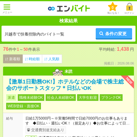
0
メニュー
気になる！
ログイン
検索結果
条件の変更
川越市で扶養控除内のバイト一覧
76
1,438
件中
1
～
50
件表示
平均時給:
円
新着順
時給順
人気順
掲載日：2026.08.06
未読
NEW
【激単1日勤務OK!】ホテルなどの会場で株主総
会のサポートスタッフ＊日払いOK
派遣
職種未経験OK
社会人未経験OK
大学生歓迎
ブランクOK
WEB登録・面接OK
日給1万5000円～※実働5時間で日給7000円のお仕事もありま
給与
す ◆日払い・週払いOK！（規定あり）◆お仕事によって日給も
異なります
交通費別途支給あり