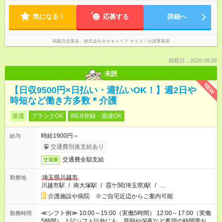
気になる！
応募する
詳細へ
掲載元企業名
株式会社ネオキャリア ナイス！介護事業部
掲載日：2026.08.05
未読
NEW
【日収9500円×日払い・週払いOK！】週2日や
時短など働き方多数＊介護
派遣
ブランクOK
WEB登録・面接OK
時給1900円～
給与
交通費別途支給あり
交通費全額支給
交通費
埼玉県川越市
勤務地
川越市駅
/
南大塚駅
/
霞ケ関(埼玉県)駅
/
…
介護施設や病院 ※ご自宅近辺からご案内可能
≪シフト例≫ 10:00～15:00（実働5時間） 12:00～17:00（実働
勤務時間
5時間） 上記シフト以外にも、早朝や深夜など希望の時間帯お聞