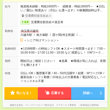
無資格未経験：時給1600円～ 経験者：時給1800円～ ★日払
給与
い／週払い制度あり（月払いも選べます）※稼働開始時は手続き
完了次第のお支払いとなります。
交通費別途支給あり
交通費全額支給※規定有
交通費
埼玉県川越市
勤務地
川越市駅
/
南大塚駅
/
霞ケ関(埼玉県)駅
/
…
＜シニア向けマンション＞
★1日6時間～の時短シフトOK ★スタート時間選べます！ 7:00～
勤務時間
16:00 9:00～17:00 11:00～19:00 など 残業なし！ ※Wワークの
場合、他のお仕事と合わせ週40時間超の就業はご案内できませ
ん ※法令に基づき、週20時間以上勤務は社会保険への加入対象
開始日はご相談ください！ ★急募 ★職場が気に入れば、長期
期間
となります ※労働者派遣法（日雇い派遣の原則禁止）により、
でも働けます！
短時間・短期間の就業はご案内が難しい場合があります
日払いOK
/
履歴書不要
/
40～50代活躍中
/
副業・WワークOK
/
特徴
服装自由
/
シフト勤務
/
10名以上の大量募集
/
電話対応なし
/
パ
ソコンスキル不要
気になる！
応募する
詳細へ
掲載元企業名
マンパワーグループ株式会社 ケアサービス事業部 （医療福祉介護関連）