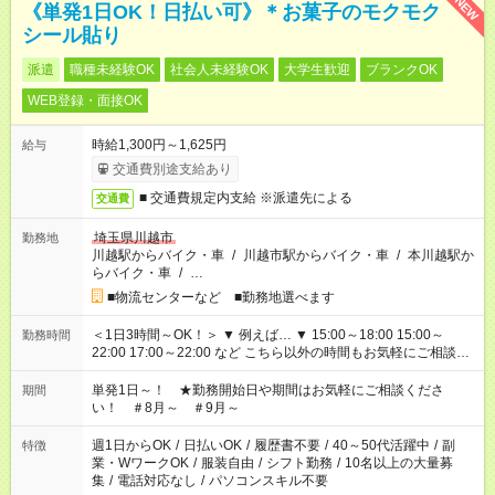
NEW
《単発1日OK！日払い可》＊お菓子のモクモク
シール貼り
派遣
職種未経験OK
社会人未経験OK
大学生歓迎
ブランクOK
WEB登録・面接OK
時給1,300円～1,625円
給与
交通費別途支給あり
■ 交通費規定内支給 ※派遣先による
交通費
埼玉県川越市
勤務地
川越駅からバイク・車
/
川越市駅からバイク・車
/
本川越駅か
らバイク・車
/
…
■物流センターなど ■勤務地選べます
＜1日3時間～OK！＞ ▼ 例えば… ▼ 15:00～18:00 15:00～
勤務時間
22:00 17:00～22:00 など こちら以外の時間もお気軽にご相談く
ださい！
単発1日～！ ★勤務開始日や期間はお気軽にご相談くださ
期間
い！ ＃8月～ ＃9月～
週1日からOK
/
日払いOK
/
履歴書不要
/
40～50代活躍中
/
副
特徴
業・WワークOK
/
服装自由
/
シフト勤務
/
10名以上の大量募
集
/
電話対応なし
/
パソコンスキル不要