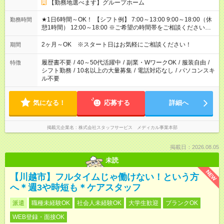
【勤務地選べます】グループホーム
★1日6時間～OK！ 【シフト例】 7:00～13:00 9:00～18:00（休
勤務時間
憩1時間） 12:00～18:00 ※ご希望の時間帯をご相談ください。
※日勤、夜勤のみ、変則的な勤務等も相談OK！
2ヶ月～OK ※スタート日はお気軽にご相談ください！
期間
履歴書不要
/
40～50代活躍中
/
副業・WワークOK
/
服装自由
/
特徴
シフト勤務
/
10名以上の大量募集
/
電話対応なし
/
パソコンスキ
ル不要
気になる！
応募する
詳細へ
掲載元企業名
株式会社スタッフサービス メディカル事業本部
掲載日：2026.08.05
未読
NEW
【川越市】フルタイムじゃ働けない！という方
へ＊週3や時短も＊ケアスタッフ
派遣
職種未経験OK
社会人未経験OK
大学生歓迎
ブランクOK
WEB登録・面接OK