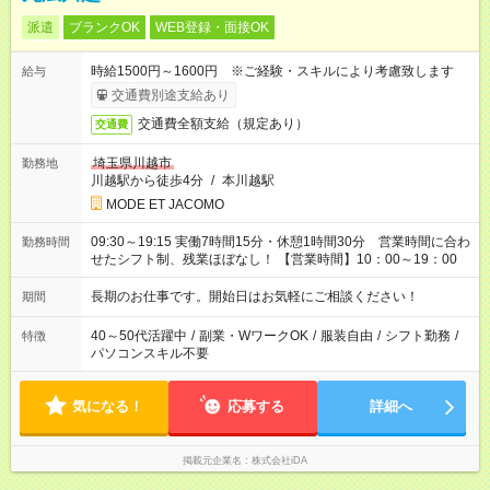
派遣
ブランクOK
WEB登録・面接OK
時給1500円～1600円 ※ご経験・スキルにより考慮致します
給与
交通費別途支給あり
交通費全額支給（規定あり）
交通費
埼玉県川越市
勤務地
川越駅から徒歩4分
/
本川越駅
MODE ET JACOMO
09:30～19:15 実働7時間15分・休憩1時間30分 営業時間に合わ
勤務時間
せたシフト制、残業ほぼなし！ 【営業時間】10：00～19：00
長期のお仕事です。開始日はお気軽にご相談ください！
期間
40～50代活躍中
/
副業・WワークOK
/
服装自由
/
シフト勤務
/
特徴
パソコンスキル不要
気になる！
応募する
詳細へ
掲載元企業名
株式会社iDA