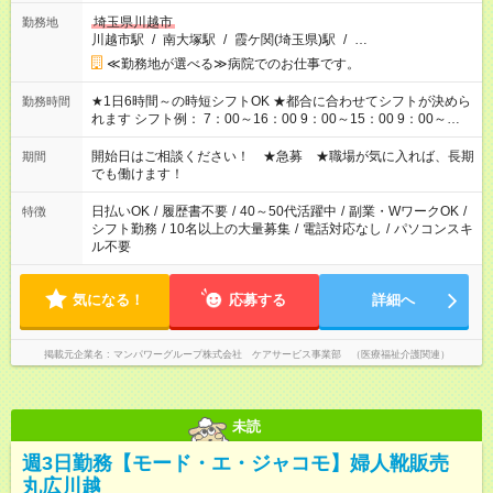
埼玉県川越市
勤務地
川越市駅
/
南大塚駅
/
霞ケ関(埼玉県)駅
/
…
≪勤務地が選べる≫病院でのお仕事です。
★1日6時間～の時短シフトOK ★都合に合わせてシフトが決めら
勤務時間
れます シフト例： 7：00～16：00 9：00～15：00 9：00～
18：00 11：00～20：00 など ※Wワークの場合、他のお仕事と
合わせ週40時間超の就業はご案内できません ※法令に基づき、
開始日はご相談ください！ ★急募 ★職場が気に入れば、長期
期間
週20時間以上勤務は社会保険への加入対象となります ※労働者
でも働けます！
派遣法（日雇い派遣の原則禁止）により、短時間・短期間の就
業はご案内が難しい場合があります
日払いOK
/
履歴書不要
/
40～50代活躍中
/
副業・WワークOK
/
特徴
シフト勤務
/
10名以上の大量募集
/
電話対応なし
/
パソコンスキ
ル不要
気になる！
応募する
詳細へ
掲載元企業名
マンパワーグループ株式会社 ケアサービス事業部 （医療福祉介護関連）
未読
週3日勤務【モード・エ・ジャコモ】婦人靴販売
丸広川越