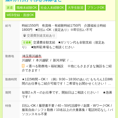
派遣
職種未経験OK
社会人未経験OK
大学生歓迎
ブランクOK
WEB登録・面接OK
時給1550円 有資格・有経験時給1750円 介護福祉士時給
給与
1800円 ■日払いOK（規定あり）※即日払い不可
交通費別途支給あり
交通費全額支給 ■ガソリン代も全額支給（規定あ
交通費
り） ■無料駐車場もご相談ください
埼玉県川越市
勤務地
川越駅
/
本川越駅
/
新河岸駅
/
…
＜選べる勤務地＞福祉施設 ※他にもさまざまな施設をご紹
介できます！
★1日5時間～OK！ （例）9:00～18:00のあいだ もちろん1日8時
勤務時間
間のお仕事もご紹介可能です！ご希望をお聞かせください！ ★
家庭の都合でお休みが必要な場合も遠慮なくご相談ください。
※週最低15時間以上の勤務が必要です
短期2ヵ月～のお仕事です。開始日はご相談ください！ ★急募
期間
です！
日払いOK
/
履歴書不要
/
40～50代活躍中
/
副業・WワークOK
/
特徴
服装自由
/
シフト勤務
/
10名以上の大量募集
/
電話対応なし
/
パ
ソコンスキル不要