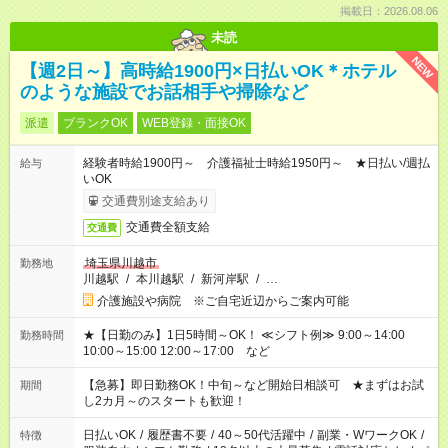
掲載日：2026.08.06
未読
NEW
【週2日～】高時給1900円×日払いOK＊ホテル
のような施設でお話相手や掃除など
派遣
ブランクOK
WEB登録・面接OK
経験者時給1900円～ 介護福祉士時給1950円～ ★日払い/週払
給与
いOK
交通費別途支給あり
交通費全額支給
交通費
埼玉県川越市
勤務地
川越駅
/
本川越駅
/
新河岸駅
/
…
介護施設や病院 ※ご自宅近辺からご案内可能
★【日勤のみ】1日5時間～OK！ ≪シフト例≫ 9:00～14:00
勤務時間
10:00～15:00 12:00～17:00 など
【急募】即日勤務OK！中旬～など開始日相談可 ★まずはお試
期間
し2カ月～のスタートも歓迎！
日払いOK
/
履歴書不要
/
40～50代活躍中
/
副業・WワークOK
/
特徴