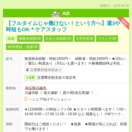
掲載日：2026.08.05
未読
NEW
【フルタイムじゃ働けない！という方へ】週3や
時短もOK＊ケアスタッフ
派遣
職種未経験OK
社会人未経験OK
大学生歓迎
ブランクOK
WEB登録・面接OK
無資格未経験：時給1600円～ 経験者：時給1800円～★日払い
給与
／週払い制度あり（月払いも選べます）※稼働開始時は手続き完
了次第のお支払いとなります。
交通費別途支給あり
交通費全額支給※規定有
交通費
埼玉県川越市
勤務地
川越市駅
/
南大塚駅
/
霞ケ関(埼玉県)駅
/
…
＜シニア向けマンション＞
★1日6時間～の時短シフトOK ★スタート時間選べます！ 7:00～
勤務時間
16:00 9:00～17:00 11:00～19:00 など 残業なし！ ※Wワークの
場合、他のお仕事と合わせ週40時間超の就業はご案内できませ
ん ※法令に基づき、週20時間以上勤務は社会保険への加入対象
開始日はご相談ください！ ★急募 ★職場が気に入れば、長期
期間
となります ※労働者派遣法（日雇い派遣の原則禁止）により、
でも働けます！