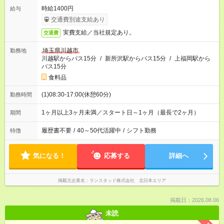
時給1400円
給与
交通費別途支給あり
実費支給／当社規定あり。
交通費
埼玉県川越市
勤務地
川越駅からバス15分
/
新所沢駅からバス15分
/
上福岡駅から
バス15分
食料品
(1)08:30-17:00(休憩60分)
勤務時間
1ヶ月以上3ヶ月未満／スタート日～1ヶ月（最長で2ヶ月）
期間
履歴書不要
/
40～50代活躍中
/
シフト勤務
特徴
気になる！
応募する
詳細へ
掲載元企業名
ランスタッド株式会社 北日本エリア
掲載日：2026.08.06
未読