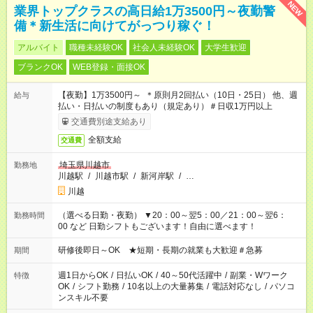
NEW
業界トップクラスの高日給1万3500円～夜勤警
備＊新生活に向けてがっつり稼ぐ！
アルバイト
職種未経験OK
社会人未経験OK
大学生歓迎
ブランクOK
WEB登録・面接OK
【夜勤】1万3500円～ ＊原則月2回払い（10日・25日） 他、週
給与
払い・日払いの制度もあり（規定あり）＃日収1万円以上
交通費別途支給あり
全額支給
交通費
埼玉県川越市
勤務地
川越駅
/
川越市駅
/
新河岸駅
/
…
川越
（選べる日勤・夜勤） ▼20：00～翌5：00／21：00～翌6：
勤務時間
00 など 日勤シフトもございます！自由に選べます！
研修後即日～OK ★短期・長期の就業も大歓迎＃急募
期間
週1日からOK
/
日払いOK
/
40～50代活躍中
/
副業・Wワーク
特徴
OK
/
シフト勤務
/
10名以上の大量募集
/
電話対応なし
/
パソコ
ンスキル不要