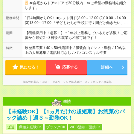
≪自宅からドアtoドアで30分以内！≫ご希望の勤務地を紹介
します。
1日4時間からOK！ ■シフト例 (1)8:00～12:00 (2)10:00～14:00
勤務時間
(3)13:00～17:00 「子どもたちが学校に行く間だけ働きたい」
「余裕を持って夕飯の準備がしたい」 「午前中は働いて、午後
はプライベートの時間にしたい」 など、ご希望を教えてくださ
【積極採用中！急募！】＊1年以上勤務している方が多数！ご応
期間
いね。 ※Wワーク希望の方へ 今ご覧のお仕事で希望する勤務時
募から最短2～3日後の就業も相談可能です！
間と、もう1つのお仕事の勤務時間。 合計で週40時間を超える
場合は応募できません。
履歴書不要
/
40～50代活躍中
/
服装自由
/
シフト勤務
/
10名以
特徴
上の大量募集
/
電話対応なし
/
パソコンスキル不要
気になる！
応募する
詳細へ
掲載元企業名
日研トータルソーシング株式会社 メディカルケア事業部
未読
【未経験OK】【1ヵ月だけの超短期】お惣菜のパ
ック詰め｜週３～勤務OK！
派遣
職種未経験OK
ブランクOK
WEB登録・面接OK