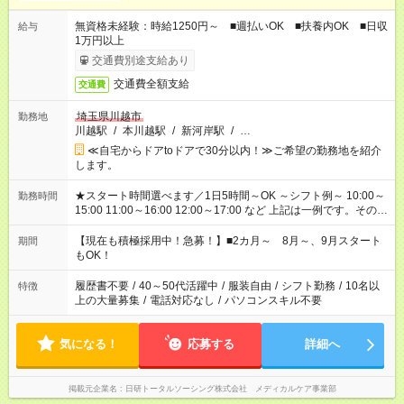
無資格未経験：時給1250円～ ■週払いOK ■扶養内OK ■日収
給与
1万円以上
交通費別途支給あり
交通費全額支給
交通費
埼玉県川越市
勤務地
川越駅
/
本川越駅
/
新河岸駅
/
…
≪自宅からドアtoドアで30分以内！≫ご希望の勤務地を紹介
します。
★スタート時間選べます／1日5時間～OK ～シフト例～ 10:00～
勤務時間
15:00 11:00～16:00 12:00～17:00 など 上記は一例です。その他
シフトもご相談ください。 ※Wワークの場合当社と合わせて法
定労働時間が週40時間を超えなければOKです。
【現在も積極採用中！急募！】■2カ月～ 8月～、9月スタート
期間
もOK！
履歴書不要
/
40～50代活躍中
/
服装自由
/
シフト勤務
/
10名以
特徴
上の大量募集
/
電話対応なし
/
パソコンスキル不要
気になる！
応募する
詳細へ
掲載元企業名
日研トータルソーシング株式会社 メディカルケア事業部