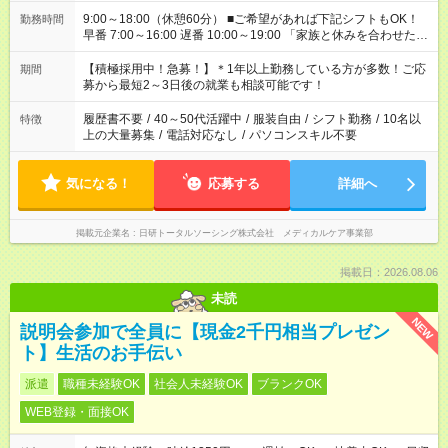
9:00～18:00（休憩60分） ■ご希望があれば下記シフトもOK！
勤務時間
早番 7:00～16:00 遅番 10:00～19:00 「家族と休みを合わせた
い」 「余裕を持って夕飯の準備がしたい」 「できれば残業はし
たくない」 など、ご希望を教えてくださいね。 ※Wワーク希望
【積極採用中！急募！】＊1年以上勤務している方が多数！ご応
期間
の方へ 今ご覧のお仕事で希望する勤務時間と、もう1つのお仕事
募から最短2～3日後の就業も相談可能です！
の勤務時間。 合計で週40時間を超える場合は応募できません。
履歴書不要
/
40～50代活躍中
/
服装自由
/
シフト勤務
/
10名以
特徴
上の大量募集
/
電話対応なし
/
パソコンスキル不要
気になる！
応募する
詳細へ
掲載元企業名
日研トータルソーシング株式会社 メディカルケア事業部
掲載日：2026.08.06
未読
NEW
説明会参加で全員に【現金2千円相当プレゼン
ト】生活のお手伝い
派遣
職種未経験OK
社会人未経験OK
ブランクOK
WEB登録・面接OK