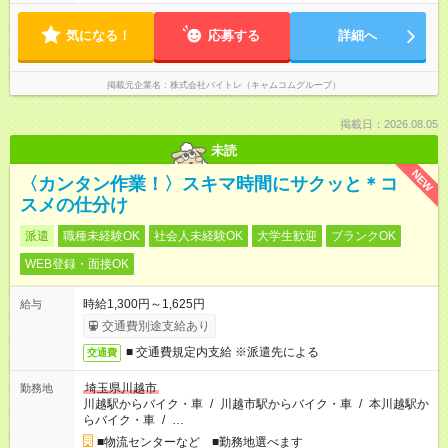
気になる！
応募する
詳細へ
掲載元企業名
株式会社バイトレ（キャムコムグループ）
掲載日：2026.08.05
未読
NEW
〈カンタン作業！〉スキマ時間にサクッと＊コ
スメの仕分け
派遣
職種未経験OK
社会人未経験OK
大学生歓迎
ブランクOK
WEB登録・面接OK
時給1,300円～1,625円
給与
交通費別途支給あり
■ 交通費規定内支給 ※派遣先による
交通費
埼玉県川越市
勤務地
川越駅からバイク・車
/
川越市駅からバイク・車
/
本川越駅か
らバイク・車
/
…
■物流センターなど ■勤務地選べます