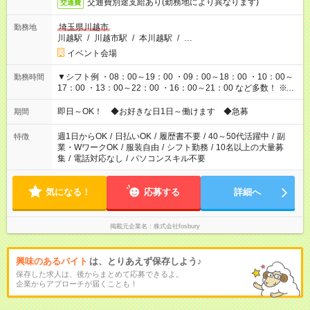
交通費別途支給あり(勤務地により異なります)
交通費
埼玉県川越市
勤務地
川越駅
/
川越市駅
/
本川越駅
/
…
イベント会場
▼シフト例 ・08：00～19：00 ・09：00～18：00 ・10：00～
勤務時間
17：00 ・13：00～22：00 ・16：00～21：00 など多数！ ※お
仕事により勤務時間が異なります
即日～OK！ ◆お好きな日1日～働けます ◆急募
期間
週1日からOK
/
日払いOK
/
履歴書不要
/
40～50代活躍中
/
副
特徴
業・WワークOK
/
服装自由
/
シフト勤務
/
10名以上の大量募
集
/
電話対応なし
/
パソコンスキル不要
気になる！
応募する
詳細へ
掲載元企業名
株式会社fosbury
興味のあるバイト
は、とりあえず保存しよう♪
保存した求人は、後からまとめて応募できるよ。
企業からアプローチが届くことも！