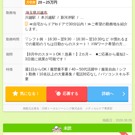
20～25万円
月収例
埼玉県川越市
勤務地
川越駅
/
本川越駅
/
新河岸駅
/
…
≪自宅からドアtoドアで30分以内！≫ご希望の勤務地を紹介
します。
▽シフト例 ・16:30～翌9:30 ・16:30～翌10:30など ※慣れるま
勤務時間
での最初のうちは日勤からのスタート！ ※Wワーク希望の方へ
今ご覧のお仕事で希望する勤務時間と、もう1つのお仕事の勤務
時間。 合計で週40時間を超える場合は応募できません。
【8月中のスタートOK！急募！】2カ月～ ■ご応募から最短2～
期間
3日後に就業が可能です！
週1日からOK
/
履歴書不要
/
40～50代活躍中
/
服装自由
/
シフ
特徴
ト勤務
/
10名以上の大量募集
/
電話対応なし
/
パソコンスキル不
要
気になる！
応募する
詳細へ
掲載元企業名
日研トータルソーシング株式会社 メディカルケア事業部
掲載日：2026.08.05
未読