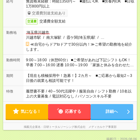
無資格未経験：時給1350円～ ■週払いOK ■扶養内OK ■日収
給与
1万800円以上
交通費別途支給あり
交通費全額支給
交通費
埼玉県川越市
勤務地
川越市駅
/
南大塚駅
/
霞ケ関(埼玉県)駅
/
…
≪自宅からドアtoドアで30分以内！≫ご希望の勤務地を紹介
します。
9:00～18:00（休憩60分） ■ご希望があれば下記シフトもOK！
勤務時間
早番 7:00～16:00 遅番 10:00～19:00 「家族と休みを合わせた
い」 「余裕を持って夕飯の準備がしたい」 「できれば残業はし
たくない」 など、ご希望を教えてくださいね。 ※Wワーク希望
【現在も積極採用中！急募！】2カ月～ ■ご応募から最短2～3
期間
の方へ 今ご覧のお仕事で希望する勤務時間と、もう1つのお仕事
日後の就業も相談可能です！
の勤務時間。 合計で週40時間を超える場合は応募できません。
履歴書不要
/
40～50代活躍中
/
服装自由
/
シフト勤務
/
10名以
特徴
上の大量募集
/
電話対応なし
/
パソコンスキル不要
気になる！
応募する
詳細へ
掲載元企業名
日研トータルソーシング株式会社 メディカルケア事業部
掲載日：2026.08.06