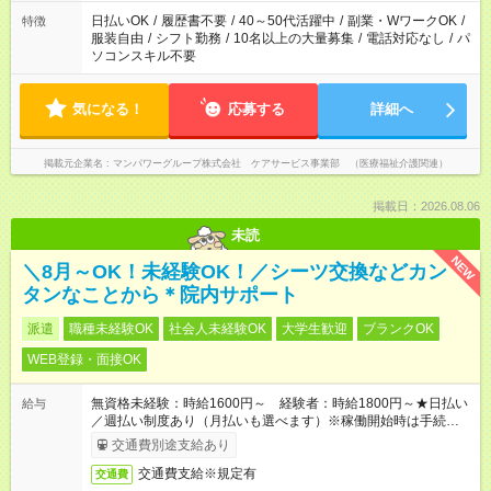
案内が難しい場合があります
日払いOK
/
履歴書不要
/
40～50代活躍中
/
副業・WワークOK
/
特徴
服装自由
/
シフト勤務
/
10名以上の大量募集
/
電話対応なし
/
パ
ソコンスキル不要
気になる！
応募する
詳細へ
掲載元企業名
マンパワーグループ株式会社 ケアサービス事業部 （医療福祉介護関連）
掲載日：2026.08.06
未読
NEW
＼8月～OK！未経験OK！／シーツ交換などカン
タンなことから＊院内サポート
派遣
職種未経験OK
社会人未経験OK
大学生歓迎
ブランクOK
WEB登録・面接OK
無資格未経験：時給1600円～ 経験者：時給1800円～★日払い
給与
／週払い制度あり（月払いも選べます）※稼働開始時は手続き完
了次第のお支払いとなります。
交通費別途支給あり
交通費支給※規定有
交通費