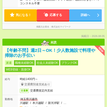
コンスキル不要
気になる！
応募する
詳細へ
掲載元企業名
株式会社マイワーク
掲載日：2026.08.05
未読
NEW
【年齢不問】週2日～OK！少人数施設で料理や
掃除のお手伝い
派遣
職種未経験OK
社会人未経験OK
ブランクOK
WEB登録・面接OK
時給1400円～
給与
交通費別途支給あり
交通費規定内支給
交通費
埼玉県川越市
勤務地
川越駅
/
本川越駅
/
新河岸駅
/
…