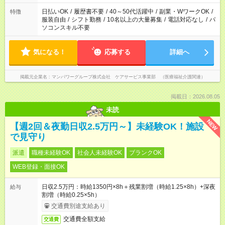
短時間・短期間の就業はご案内が難しい場合があります
日払いOK
/
履歴書不要
/
40～50代活躍中
/
副業・WワークOK
/
特徴
服装自由
/
シフト勤務
/
10名以上の大量募集
/
電話対応なし
/
パ
ソコンスキル不要
気になる！
応募する
詳細へ
掲載元企業名
マンパワーグループ株式会社 ケアサービス事業部 （医療福祉介護関連）
掲載日：2026.08.05
未読
NEW
【週2回＆夜勤日収2.5万円～】未経験OK！施設
で見守り
派遣
職種未経験OK
社会人未経験OK
ブランクOK
WEB登録・面接OK
日収2.5万円：時給1350円×8h＋残業割増（時給1.25×8h）+深夜
給与
割増（時給0.25×5h）
交通費別途支給あり
交通費全額支給
交通費