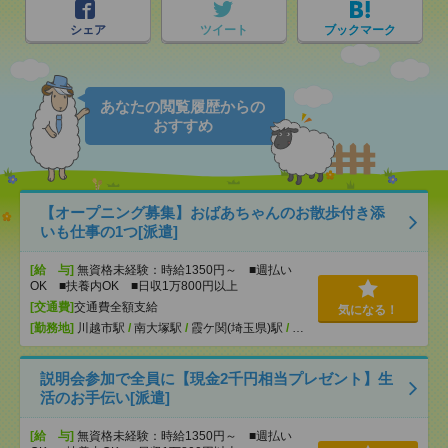
シェア
ツイート
ブックマーク
あなたの閲覧履歴からの
おすすめ
【オープニング募集】おばあちゃんのお散歩付き添
いも仕事の1つ[派遣]
[給 与]
無資格未経験：時給1350円～ ■週払い
OK ■扶養内OK ■日収1万800円以上
[交通費]
交通費全額支給
気になる！
[勤務地]
川越市駅
/
南大塚駅
/
霞ケ関(埼玉県)駅
/
…
説明会参加で全員に【現金2千円相当プレゼント】生
活のお手伝い[派遣]
[給 与]
無資格未経験：時給1350円～ ■週払い