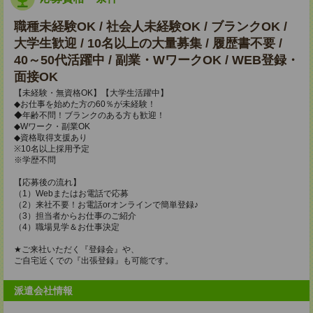
職種未経験OK / 社会人未経験OK / ブランクOK /
大学生歓迎 / 10名以上の大量募集 / 履歴書不要 /
40～50代活躍中 / 副業・WワークOK / WEB登録・
面接OK
【未経験・無資格OK】【大学生活躍中】
◆お仕事を始めた方の60％が未経験！
◆年齢不問！ブランクのある方も歓迎！
◆Wワーク・副業OK
◆資格取得支援あり
※10名以上採用予定
※学歴不問
【応募後の流れ】
（1）Webまたはお電話で応募
（2）来社不要！お電話orオンラインで簡単登録♪
（3）担当者からお仕事のご紹介
（4）職場見学＆お仕事決定
★ご来社いただく『登録会』や、
ご自宅近くでの『出張登録』も可能です。
派遣会社情報