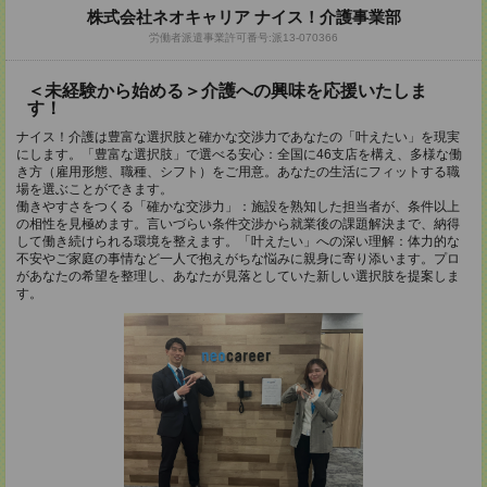
株式会社ネオキャリア ナイス！介護事業部
労働者派遣事業許可番号:派13-070366
＜未経験から始める＞介護への興味を応援いたしま
す！
ナイス！介護は豊富な選択肢と確かな交渉力であなたの「叶えたい」を現実
にします。「豊富な選択肢」で選べる安心：全国に46支店を構え、多様な働
き方（雇用形態、職種、シフト）をご用意。あなたの生活にフィットする職
場を選ぶことができます。
働きやすさをつくる「確かな交渉力」：施設を熟知した担当者が、条件以上
の相性を見極めます。言いづらい条件交渉から就業後の課題解決まで、納得
して働き続けられる環境を整えます。「叶えたい」への深い理解：体力的な
不安やご家庭の事情など一人で抱えがちな悩みに親身に寄り添います。プロ
があなたの希望を整理し、あなたが見落としていた新しい選択肢を提案しま
す。