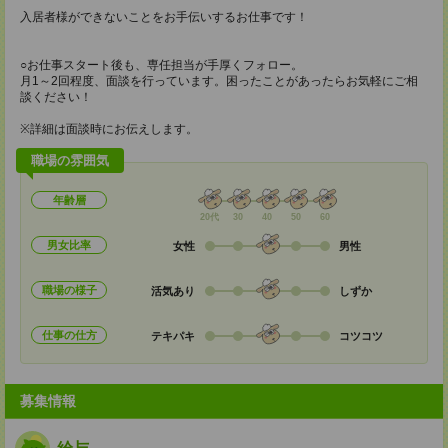
入居者様ができないことをお手伝いするお仕事です！
○お仕事スタート後も、専任担当が手厚くフォロー。
月1～2回程度、面談を行っています。困ったことがあったらお気軽にご相
談ください！
※詳細は面談時にお伝えします。
職場の雰囲気
年齢層
20代
30
40
50
60
男女比率
女性
男性
職場の様子
活気あり
しずか
仕事の仕方
テキパキ
コツコツ
募集情報