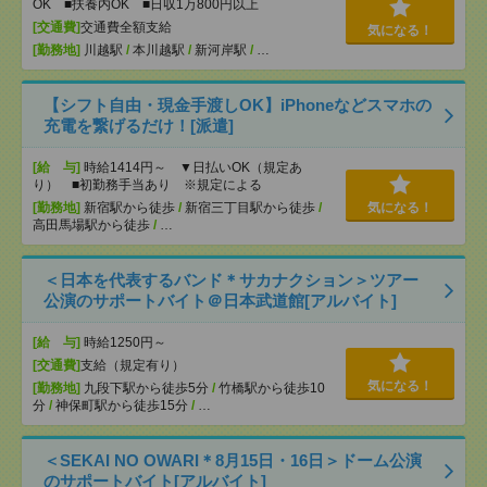
OK ■扶養内OK ■日収1万800円以上
[交通費]
交通費全額支給
気になる！
[勤務地]
川越駅
/
本川越駅
/
新河岸駅
/
…
【シフト自由・現金手渡しOK】iPhoneなどスマホの
充電を繋げるだけ！[派遣]
[給 与]
時給1414円～ ▼日払いOK（規定あ
り） ■初勤務手当あり ※規定による
[勤務地]
新宿駅から徒歩
/
新宿三丁目駅から徒歩
/
気になる！
高田馬場駅から徒歩
/
…
＜日本を代表するバンド＊サカナクション＞ツアー
公演のサポートバイト＠日本武道館[アルバイト]
[給 与]
時給1250円～
[交通費]
支給（規定有り）
気になる！
[勤務地]
九段下駅から徒歩5分
/
竹橋駅から徒歩10
分
/
神保町駅から徒歩15分
/
…
＜SEKAI NO OWARI＊8月15日・16日＞ドーム公演
のサポートバイト[アルバイト]