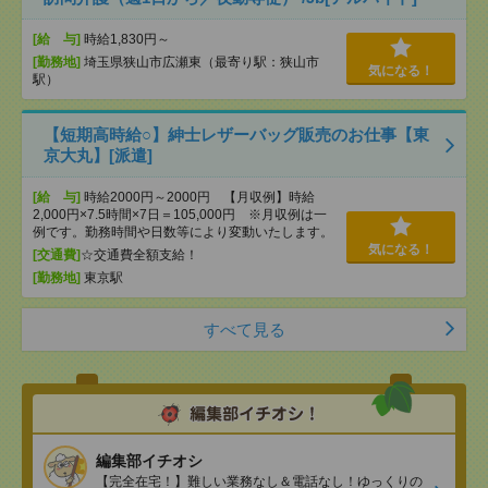
[給 与]
時給1,830円～
[勤務地]
埼玉県狭山市広瀬東（最寄り駅：狭山市
気になる！
駅）
【短期高時給○】紳士レザーバッグ販売のお仕事【東
京大丸】[派遣]
[給 与]
時給2000円～2000円 【月収例】時給
2,000円×7.5時間×7日＝105,000円 ※月収例は一
例です。勤務時間や日数等により変動いたします。
気になる！
[交通費]
☆交通費全額支給！
[勤務地]
東京駅
すべて見る
編集部イチオシ
【完全在宅！】難しい業務なし＆電話なし！ゆっくりの