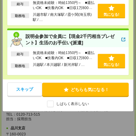
無資格未経験：時給1350円～ ■週払
TEL：0120-713-515
給与
いOK ■扶養内OK ■日収1万800円
担当：採用担当
以上
川越市駅 / 南大塚駅 / 霞ケ関(埼玉県)
気になる!
勤務地
越谷支店
駅 / …
〒343-0816
埼玉県越谷市弥生町1-4 越谷弥生ビル3階
TEL：0120-713-515
説明会参加で全員に【現金2千円相当プレゼ
担当：採用担当
ント】生活のお手伝い[派遣]
厚木支店
神奈川県厚木市旭町1-2-1 日本生命本厚木ビル7階
無資格未経験：時給1350円～ ■週払
給与
TEL：0120-713-515
いOK ■扶養内OK ■日収1万800円
担当：採用担当
以上
川越駅 / 本川越駅 / 新河岸駅 / …
気になる!
勤務地
藤沢支店
〒251-0025
神奈川県藤沢市鵠沼石上1丁目5番2号
日本生命藤沢ビル2階
スキップ
どちらも気になる！
TEL：0120-713-515
担当：採用担当
しばらく表示しない
甲府支店
〒400-0031 山梨県甲府市丸の内2-30-3 甲府丸の内ビル5階
TEL：0120-713-515
担当：採用担当
品川支店
〒160-0023