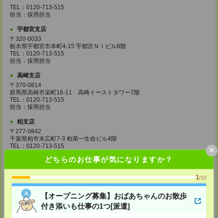
TEL：0120-713-515
担当：採用担当
宇都宮支店
〒320-0033
栃木県宇都宮市本町4-15 宇都宮ＮＩビル8階
TEL：0120-713-515
担当：採用担当
高崎支店
〒370-0814
群馬県高崎市栄町16-11 高崎イーストタワー7階
TEL：0120-713-515
担当：採用担当
柏支店
〒277-0842
千葉県柏市末広町7-3 柏第一生命ビル4階
TEL：0120-713-515
×
担当：採用担当
どちらのお仕事が気になりますか？
八王子支店
1
東京都八王子市東町1－6 橋完ＬＫビル 3階
/10
TEL：0120-713-515
担当：採用担当
【オープニング募集】おばあちゃんのお散歩
付き添いも仕事の1つ[派遣]
町田支店
〒194-0022 東京都町田市森野1-33-11 町田森野ビル1階