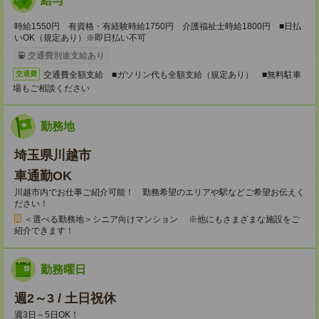
給与
時給1550円 有資格・有経験時給1750円 介護福祉士時給1800円 ■日払
いOK（規定あり）※即日払い不可
交通費別途支給あり
交通費全額支給 ■ガソリン代も全額支給（規定あり） ■無料駐車
交通費
場もご相談ください
勤務地
埼玉県川越市
車通勤OK
川越市内でお仕事ご紹介可能！ 勤務希望のエリアや駅などご希望お伝えく
ださい！
＜選べる勤務地＞シニア向けマンション ※他にもさまざまな施設をご
紹介できます！
勤務曜日
週2～3 / 土日祝休
週3日～5日OK！