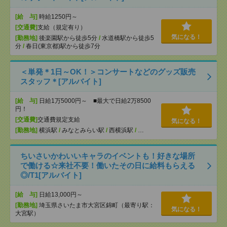
[給 与]
時給1250円～
[交通費]
支給（規定有り）
気になる！
[勤務地]
後楽園駅から徒歩5分
/
水道橋駅から徒歩5
分
/
春日(東京都)駅から徒歩7分
＜単発＊1日～OK！＞コンサートなどのグッズ販売
スタッフ＊[アルバイト]
[給 与]
日給1万5000円～ ■最大で日給2万8500
円！
[交通費]
交通費規定支給
気になる！
[勤務地]
横浜駅
/
みなとみらい駅
/
西横浜駅
/
…
ちいさいかわいいキャラのイベントも！好きな場所
で働ける☆来社不要！働いたその日に給料もらえる
◎/T1[アルバイト]
[給 与]
日給13,000円～
[勤務地]
埼玉県さいたま市大宮区錦町（最寄り駅：
気になる！
大宮駅）