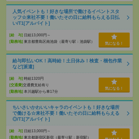
人気イベントも！好きな場所で働けるイベントスタ
ッフ☆来社不要！働いたその日に給料もらえる日払
い/T1[アルバイト]
[給 与]
日給13,000円～
[勤務地]
東京都豊島区南池袋（最寄り駅：池袋駅）
気になる！
給与即払いOK！高時給！土日休み！検査・梱包作業
など[派遣]
[給 与]
時給1320円
[交通費]
交通費支給有り
気になる！
[勤務地]
本川越駅から車17分
ちいさいかわいいキャラのイベントも！好きな場所
で働ける☆来社不要！働いたその日に給料もらえる
◎/T1[アルバイト]
[給 与]
日給13,000円～
[勤務地]
東京都新宿区新宿（最寄り駅：新宿駅）