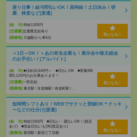
座り仕事！給与即払いOK！高時給！土日休み！研
磨、検査など[派遣]
[給 与]
時給1300円
[交通費]
交通費支給有り
気になる！
[勤務地]
川越駅から車6分
＜1日～OK！＞あの有名企業も！展示会や株主総会
のお手伝い！[アルバイト]
[給 与]
■日給16,840円～ ■日払いOK ■実働3時
間5,120円のお仕事あります！
[交通費]
一部支給
気になる！
[勤務地]
東京駅
/
水道橋駅
/
有楽町駅
/
…
短時間シフトあり！WEBでサクッと登録OK＊クッキ
ーなどの仕分け[派遣]
[給 与]
時給1500円 ■日払い・週払いOK！(規定
あり) ■現金日払いもOK(規定あり)
気になる！
[勤務地]
新宿駅
/
新宿三丁目駅