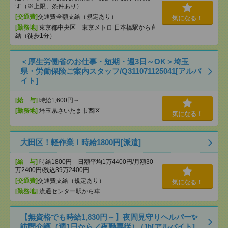
す（※上限、条件あり）
[交通費]
交通費全額支給（規定あり）
気になる！
[勤務地]
東京都中央区 東京メトロ 日本橋駅から直
結（徒歩1分）
＜厚生労働省のお仕事・短期・週3日～OK＞埼玉
県・労働保険ご案内スタッフ/Q311071125041[アルバ
イト]
[給 与]
時給1,600円～
[勤務地]
埼玉県さいたま市西区
気になる！
大田区！軽作業！時給1800円[派遣]
[給 与]
時給1800円 日額平均1万4400円/月額30
万2400円/残込39万2400円
[交通費]
交通費支給（規定あり）
気になる！
[勤務地]
流通センター駅から車
【無資格でも時給1,830円～】夜間見守りヘルパー✨
訪問介護（週1日から／夜勤専従） /Jb[アルバイト]