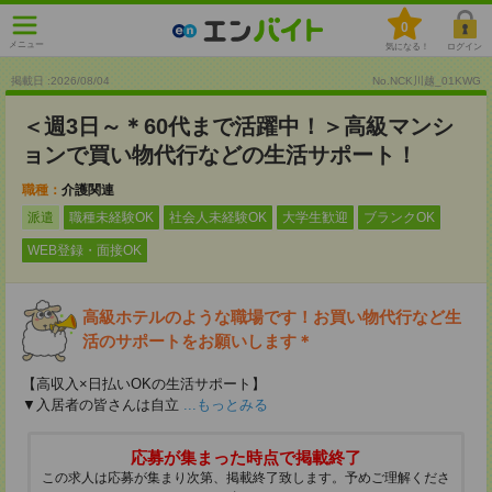
0
メニュー
気になる！
ログイン
掲載日 :2026
/
08
/
04
No.NCK川越_01KWG
＜週3日～＊60代まで活躍中！＞高級マンシ
ョンで買い物代行などの生活サポート！
職種：
介護関連
派遣
職種未経験OK
社会人未経験OK
大学生歓迎
ブランクOK
WEB登録・面接OK
高級ホテルのような職場です！お買い物代行など生
活のサポートをお願いします＊
【高収入×日払いOKの生活サポート】
▼入居者の皆さんは自立
...もっとみる
応募が集まった時点で掲載終了
この求人は応募が集まり次第、掲載終了致します。予めご理解くださ