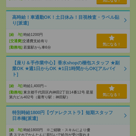
気になる！
高時給！車通勤OK！土日休み！目視検査・ラベル貼
り[派遣]
[給 与]
時給1200円
[交通費]
交通費支給有り
気になる！
[勤務地]
若葉駅から車6分
【座り＆手作業中心】香水shopの梱包スタッフ ★副
業OK ★週1日からOK ★1日1時間からOK[アルバイ
ト]
[給 与]
時給1,400円～
[勤務地]
東京都千代田区内神田2丁目14番12号 星屋
気になる！
第六ビル402号（最寄り駅：神田駅）
特別時給1800円【ヴァレクストラ】短期スタッフ
日本橋[派遣]
[給 与]
時給1800円 ※ご経験・スキルにより優
遇 スマホでかんたんに前払いで給与が受け取れま