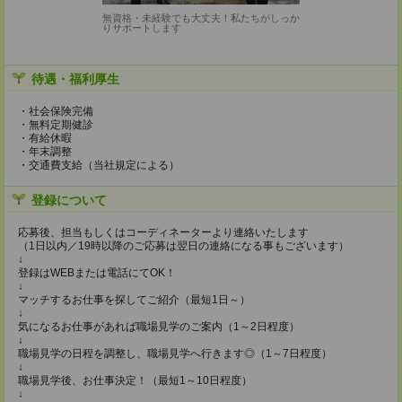
無資格・未経験でも大丈夫！私たちがしっか
りサポートします
待遇・福利厚生
・社会保険完備
・無料定期健診
・有給休暇
・年末調整
・交通費支給（当社規定による）
登録について
応募後、担当もしくはコーディネーターより連絡いたします
（1日以内／19時以降のご応募は翌日の連絡になる事もございます）
↓
登録はWEBまたは電話にてOK！
↓
マッチするお仕事を探してご紹介（最短1日～）
↓
気になるお仕事があれば職場見学のご案内（1～2日程度）
↓
職場見学の日程を調整し、職場見学へ行きます◎（1～7日程度）
↓
職場見学後、お仕事決定！（最短1～10日程度）
↓