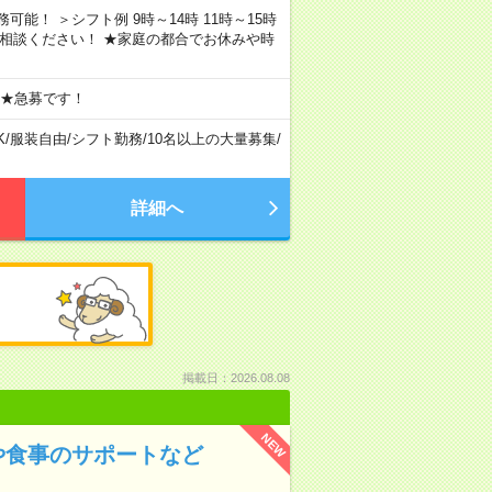
務可能！ ＞シフト例 9時～14時 11時～15時
ご相談ください！ ★家庭の都合でお休みや時
 ★急募です！
K
/
服装自由
/
シフト勤務
/
10名以上の大量募集
/
詳細へ
掲載日：2026.08.08
NEW
や食事のサポートなど