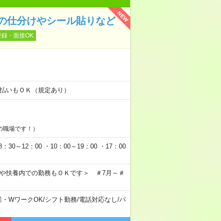
NEW
の仕分けやシール貼りなど
登録・面接OK
！
金日払いもＯＫ（規定あり）
の職場です！）
0～12：00 ・10：00～19：00 ・17：00
クや扶養内での勤務もＯＫです＞ ＃7月～＃
業・WワークOK
/
シフト勤務
/
電話対応なし
/
パ