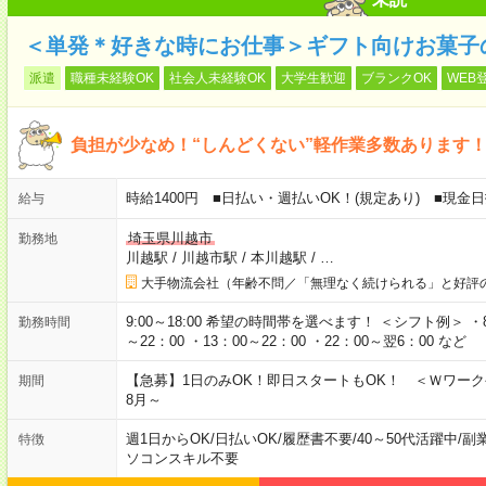
＜単発＊好きな時にお仕事＞ギフト向けお菓子
派遣
職種未経験OK
社会人未経験OK
大学生歓迎
ブランクOK
WEB
負担が少なめ！“しんどくない”軽作業多数あります
時給1400円 ■日払い・週払いOK！(規定あり) ■現
給与
埼玉県川越市
勤務地
川越駅
/
川越市駅
/
本川越駅
/
…
大手物流会社（年齢不問／「無理なく続けられる」と好評
9:00～18:00 希望の時間帯を選べます！ ＜シフト例＞ ・8：3
勤務時間
～22：00 ・13：00～22：00 ・22：00～翌6：00 など
【急募】1日のみOK！即日スタートもOK！ ＜Ｗワー
期間
8月～
週1日からOK
/
日払いOK
/
履歴書不要
/
40～50代活躍中
/
副
特徴
ソコンスキル不要