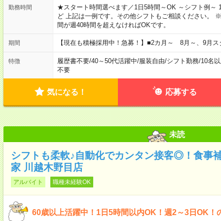
★スタート時間選べます／1日5時間～OK ～シフト例～ 10:00～15:
勤務時間
ど 上記は一例です。その他シフトもご相談ください。 
間が週40時間を超えなければOKです。
【現在も積極採用中！急募！】■2カ月～ 8月～、9月ス
期間
履歴書不要
/
40～50代活躍中
/
服装自由
/
シフト勤務
/
10名
特徴
不要
気になる！
応募する
未読
シフトも柔軟♪自動化でカンタン接客◎！食事
家 川越木野目店
アルバイト
職種未経験OK
60歳以上活躍中！1日5時間以内OK！週2～3日OK！