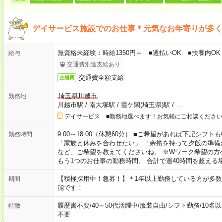
デイサービス施設でのお仕事＊元気なお年寄りが多
無資格未経験：時給1350円～ ■週払いOK ■扶養内OK
給与
交通費別途支給あり
交通費全額支給
交通費
埼玉県川越市
勤務地
川越市駅
/
南大塚駅
/
霞ケ関(埼玉県)駅
/
…
デイサービス ■勤務地選べます！お気軽にご相談くださ
9:00～18:00（休憩60分） ■ご希望があれば下記シフトもOK！ 
勤務時間
「家族と休みを合わせたい」 「余裕を持って夕飯の準備
など、ご希望を教えてくださいね。 ※Wワーク希望の方
もう1つのお仕事の勤務時間。 合計で週40時間を超える
【積極採用中！急募！】＊1年以上勤務している方が多数
期間
能です！
履歴書不要
/
40～50代活躍中
/
服装自由
/
シフト勤務
/
10名
特徴
不要