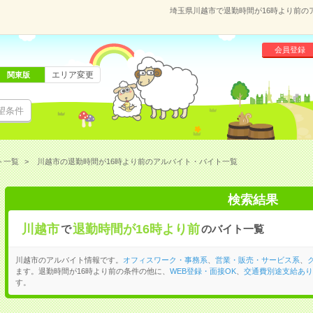
埼玉県川越市で退勤時間が16時より前の
会員登録
エリア変更
関東版
望条件
ト一覧
川越市の退勤時間が16時より前のアルバイト・バイト一覧
検索結果
川越市
退勤時間が16時より前
で
のバイト一覧
川越市のアルバイト情報です。
オフィスワーク・事務系
、
営業・販売・サービス系
、
ます。退勤時間が16時より前の条件の他に、
WEB登録・面接OK
、
交通費別途支給あり
す。