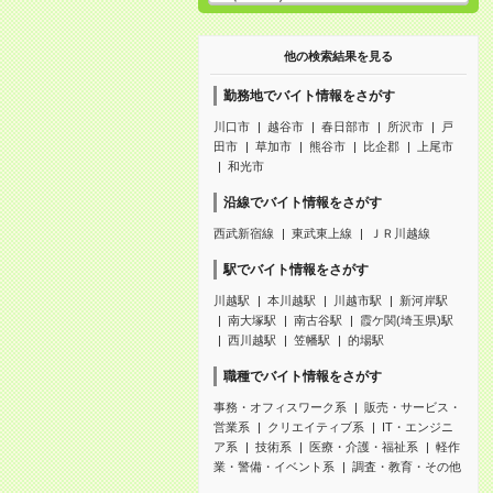
他の検索結果を見る
勤務地でバイト情報をさがす
川口市
越谷市
春日部市
所沢市
戸
田市
草加市
熊谷市
比企郡
上尾市
和光市
沿線でバイト情報をさがす
西武新宿線
東武東上線
ＪＲ川越線
駅でバイト情報をさがす
川越駅
本川越駅
川越市駅
新河岸駅
南大塚駅
南古谷駅
霞ケ関(埼玉県)駅
西川越駅
笠幡駅
的場駅
職種でバイト情報をさがす
事務・オフィスワーク系
販売・サービス・
営業系
クリエイティブ系
IT・エンジニ
ア系
技術系
医療・介護・福祉系
軽作
業・警備・イベント系
調査・教育・その他