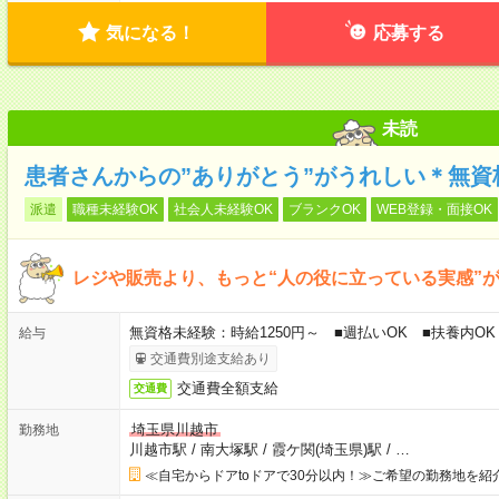
気になる！
応募する
未読
患者さんからの”ありがとう”がうれしい＊無資
派遣
職種未経験OK
社会人未経験OK
ブランクOK
WEB登録・面接OK
レジや販売より、もっと“人の役に立っている実感”がほ
無資格未経験：時給1250円～ ■週払いOK ■扶養内OK
給与
交通費別途支給あり
交通費全額支給
交通費
埼玉県川越市
勤務地
川越市駅
/
南大塚駅
/
霞ケ関(埼玉県)駅
/
…
≪自宅からドアtoドアで30分以内！≫ご希望の勤務地を紹