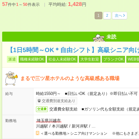
1,428
57
平均時給:
円
件中
1
～
50
件表示
1
2
次へ
未読
【1日5時間～OK＊自由シフト】高級シニア向
派遣
職種未経験OK
社会人未経験OK
大学生歓迎
ブランクOK
WEB
まるで三ツ星ホテルのような高級感ある職場
時給1550円～ ■日払いOK（規定あり）※即日払い不可
給与
交通費別途支給あり
交通費全額支給 ■ガソリン代も全額支給（規定
交通費
埼玉県川越市
勤務地
川越駅
/
本川越駅
/
新河岸駅
/
…
＜選べる勤務地＞シニア向けマンション ※他にもさまざ