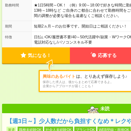
★1日5時間～OK！ （例）9:00～18:00で好きな時間に勤
勤務時間
13時～18時など ご自身のご都合に合わせて勤務時間を
間の調整が必要な場合も遠慮なくご相談ください。
短期2ヵ月～のお仕事です。開始日はご相談ください！
期間
日払いOK
/
履歴書不要
/
40～50代活躍中
/
副業・WワークO
特徴
電話対応なし
/
パソコンスキル不要
気になる！
応募する
興味のあるバイト
は、とりあえず保存しよう♪
保存した求人は、後からまとめて応募できるよ。
企業からアプローチが届くことも！
未読
【週3日～】少人数だから負担すくなめ＊レク
派遣
職種未経験OK
社会人未経験OK
ブランクOK
WEB登録・面接OK