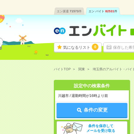
エン派遣
71573
件
エン バイト
82531
件
0
気になるリスト
保存した希
バイトTOP
関東
埼玉県のアルバイト・バイ
設定中の検索条件
川越市 / 退勤時間が16時より前
条件の変更
条件を保存して
メールを受け取る