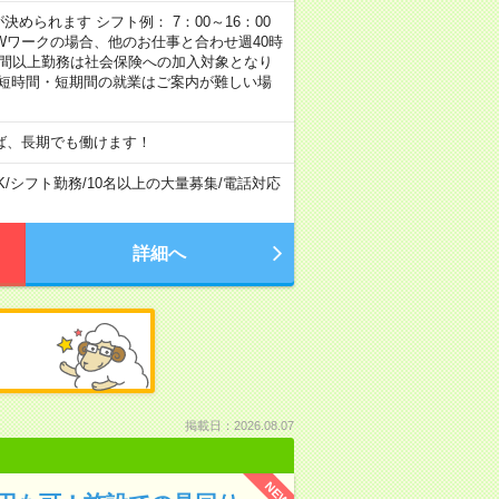
められます シフト例： 7：00～16：00
 など ※Wワークの場合、他のお仕事と合わせ週40時
時間以上勤務は社会保険への加入対象となり
、短時間・短期間の就業はご案内が難しい場
ば、長期でも働けます！
K
/
シフト勤務
/
10名以上の大量募集
/
電話対応
詳細へ
掲載日：2026.08.07
NEW