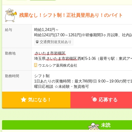
残業なし！シフト制！正社員登用あり！のバイト
時給1,241円～
給与
時給1241円(17:00～1261円)※研修期間3ヶ月以降、
交通費別途支給あり
さいたま市岩槻区
勤務地
埼玉県
さいたま市岩槻区
西町5-1-36（最寄り駅：東武
ウエルシア薬局株式会社
シフト制
勤務時間
1日あたりの実働時間：最大7時間/日 9:00～19:00の間
曜日応相談 ☆未経験・無資格可
気になる！
応募する
未読