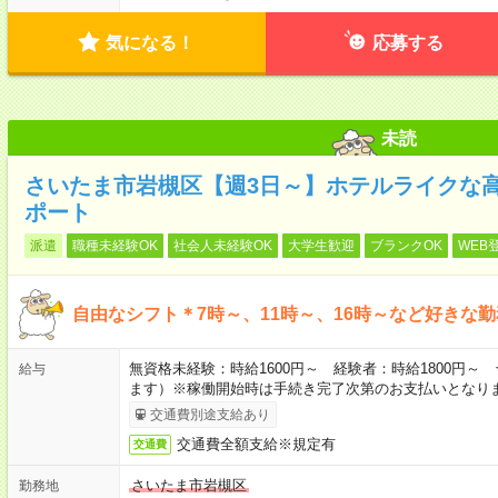
気になる！
応募する
未読
さいたま市岩槻区【週3日～】ホテルライクな
ポート
派遣
職種未経験OK
社会人未経験OK
大学生歓迎
ブランクOK
WEB
自由なシフト＊7時～、11時～、16時～など好きな
無資格未経験：時給1600円～ 経験者：時給1800円
給与
ます）※稼働開始時は手続き完了次第のお支払いとなり
交通費別途支給あり
交通費全額支給※規定有
交通費
さいたま市岩槻区
勤務地