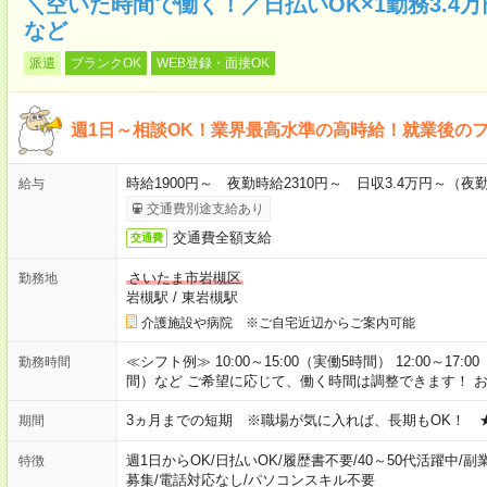
＼空いた時間で働く！／日払いOK×1勤務3.4
など
派遣
ブランクOK
WEB登録・面接OK
週1日～相談OK！業界最高水準の高時給！就業後の
時給1900円～ 夜勤時給2310円～ 日収3.4万円～（夜勤時
給与
交通費別途支給あり
交通費全額支給
交通費
さいたま市岩槻区
勤務地
岩槻駅
/
東岩槻駅
介護施設や病院 ※ご自宅近辺からご案内可能
≪シフト例≫ 10:00～15:00（実働5時間） 12:00～17:0
勤務時間
間）など ご希望に応じて、働く時間は調整できます！ 
3ヵ月までの短期 ※職場が気に入れば、長期もOK！ 
期間
週1日からOK
/
日払いOK
/
履歴書不要
/
40～50代活躍中
/
副
特徴
募集
/
電話対応なし
/
パソコンスキル不要