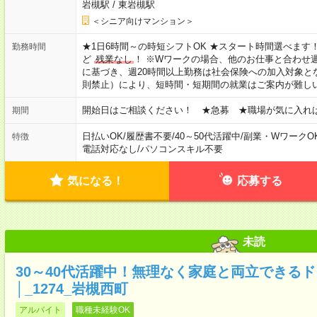
岩槻駅
/
東岩槻駅
＜シニア向けマンション＞
★1日6時間～の時短シフトOK ★スタート時間選べます！ 7:00～16
勤務時間
ど
残業なし
！ ※Wワークの場合、他のお仕事と合わせ週
に基づき、週20時間以上勤務は社会保険への加入対象と
則禁止）により、短時間・短期間の就業はご案内が難し
開始日はご相談ください！ ★急募 ★職場が気に入れ
期間
日払いOK
/
履歴書不要
/
40～50代活躍中
/
副業・WワークO
特徴
電話対応なし
/
パソコンスキル不要
気になる！
応募する
未読
30～40代活躍中！無理なく家庭と両立できる
│_1274_岩槻西町
アルバイト
職種未経験OK