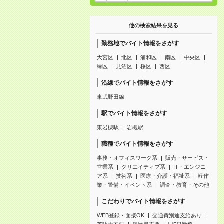
他の検索結果を見る
勤務地でバイト情報をさがす
大宮区
北区
浦和区
南区
中央区
緑区
見沼区
桜区
西区
沿線でバイト情報をさがす
東武野田線
駅でバイト情報をさがす
東岩槻駅
岩槻駅
職種でバイト情報をさがす
事務・オフィスワーク系
販売・サービス・
営業系
クリエイティブ系
IT・エンジニ
ア系
技術系
医療・介護・福祉系
軽作
業・警備・イベント系
調査・教育・その他
こだわりでバイト情報をさがす
WEB登録・面接OK
交通費別途支給あり