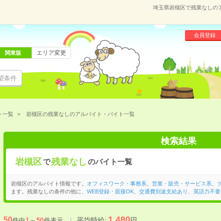
埼玉県岩槻区で残業なしの
会員登録
エリア変更
関東版
望条件
ト一覧
岩槻区の残業なしのアルバイト・バイト一覧
検索結果
岩槻区
残業なし
で
のバイト一覧
岩槻区のアルバイト情報です。
オフィスワーク・事務系
、
営業・販売・サービス系
、
ます。残業なしの条件の他に、
WEB登録・面接OK
、
交通費別途支給あり
、
英語力不要
1,480
50
平均時給:
円
件中
1
～
50
件表示