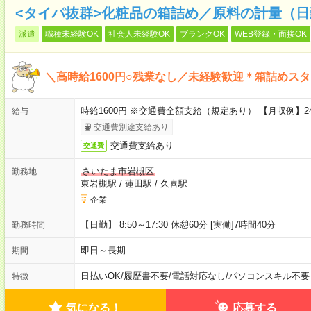
<タイパ抜群>化粧品の箱詰め／原料の計量（日
派遣
職種未経験OK
社会人未経験OK
ブランクOK
WEB登録・面接OK
＼高時給1600円○残業なし／未経験歓迎＊箱詰めス
時給1600円 ※交通費全額支給（規定あり） 【月収例】24
給与
交通費別途支給あり
交通費支給あり
交通費
さいたま市岩槻区
勤務地
東岩槻駅
/
蓮田駅
/
久喜駅
企業
【日勤】 8:50～17:30 休憩60分 [実働]7時間40分
勤務時間
即日～長期
期間
日払いOK
/
履歴書不要
/
電話対応なし
/
パソコンスキル不要
特徴
気になる！
応募する