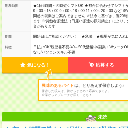
★1日6時間～の時短シフトOK ★都合に合わせてシフトが決
勤務時間
9：00～15：00 9：00～18：00 11：00～20：00
間超の就業はご案内できません ※法令に基づき、週20
ます ※労働者派遣法（日雇い派遣の原則禁止）により
合があります
開始日はご相談ください！ ★急募 ★職場が気に入れ
期間
日払いOK
/
履歴書不要
/
40～50代活躍中
/
副業・WワークO
特徴
なし
/
パソコンスキル不要
気になる！
応募する
興味のあるバイト
は、とりあえず保存しよう♪
保存した求人は、後からまとめて応募できるよ。
企業からアプローチが届くことも！
未読