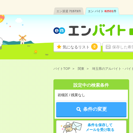
エン派遣
71573
件
エン バイト
82531
件
0
気になるリスト
保存した希
バイトTOP
関東
埼玉県のアルバイト・バイ
設定中の検索条件
岩槻区 / 残業なし
条件の変更
条件を保存して
メールを受け取る