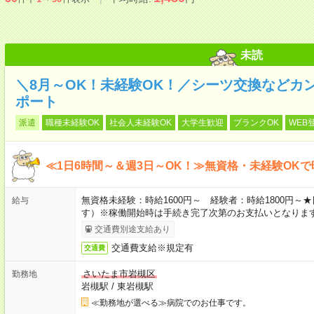
未読
＼8月～OK！未経験OK！／シーツ交換などカ
ポート
派遣
職種未経験OK
社会人未経験OK
大学生歓迎
ブランクOK
WEB
≪1日6時間～＆週3日～OK！≫無資格・未経験OKで
無資格未経験：時給1600円～ 経験者：時給1800円
給与
す）※稼働開始時は手続き完了次第のお支払いとなりま
交通費別途支給あり
交通費支給※規定有
交通費
さいたま市岩槻区
勤務地
岩槻駅
/
東岩槻駅
≪勤務地が選べる≫病院でのお仕事です。