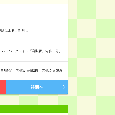
社内試験による更新判…
アーバンパークライン「岩槻駅」徒歩10分）
で1日6時間～応相談 ☆週3日～応相談 ※勤務
詳細へ