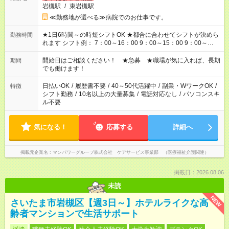
岩槻駅
/
東岩槻駅
≪勤務地が選べる≫病院でのお仕事です。
★1日6時間～の時短シフトOK ★都合に合わせてシフトが決めら
勤務時間
れます シフト例： 7：00～16：00 9：00～15：00 9：00～
18：00 11：00～20：00 など ※Wワークの場合、他のお仕事と
合わせ週40時間超の就業はご案内できません ※法令に基づき、
開始日はご相談ください！ ★急募 ★職場が気に入れば、長期
期間
週20時間以上勤務は社会保険への加入対象となります ※労働者
でも働けます！
派遣法（日雇い派遣の原則禁止）により、短時間・短期間の就
業はご案内が難しい場合があります
日払いOK
/
履歴書不要
/
40～50代活躍中
/
副業・WワークOK
/
特徴
シフト勤務
/
10名以上の大量募集
/
電話対応なし
/
パソコンスキ
ル不要
気になる！
応募する
詳細へ
掲載元企業名
マンパワーグループ株式会社 ケアサービス事業部 （医療福祉介護関連）
掲載日：2026.08.06
未読
NEW
さいたま市岩槻区【週3日～】ホテルライクな高
齢者マンションで生活サポート