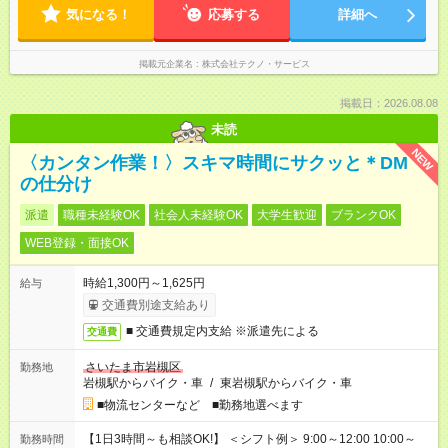
気になる！
応募する
詳細へ
掲載元企業名
株式会社テクノ・サービス
掲載日：2026.08.08
未読
NEW
〈カンタン作業！〉スキマ時間にサクッと＊DM
の仕分け
派遣
職種未経験OK
社会人未経験OK
大学生歓迎
ブランクOK
WEB登録・面接OK
時給1,300円～1,625円
給与
交通費別途支給あり
■ 交通費規定内支給 ※派遣先による
交通費
さいたま市岩槻区
勤務地
岩槻駅からバイク・車
/
東岩槻駅からバイク・車
■物流センターなど ■勤務地選べます
【1日3時間～も相談OK!】 ＜シフト例＞ 9:00～12:00 10:00～
勤務時間