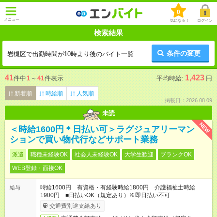
0
メニュー
気になる！
ログイン
検索結果
条件の変更
岩槻区で出勤時間が10時より後のバイト一覧
41
1,423
件中
1
～
41
件表示
平均時給:
円
新着順
時給順
人気順
掲載日：2026.08.09
未読
NEW
＜時給1600円＊日払い可＞ラグジュアリーマン
ションで買い物代行などサポート業務
派遣
職種未経験OK
社会人未経験OK
大学生歓迎
ブランクOK
WEB登録・面接OK
時給1600円 有資格・有経験時給1800円 介護福祉士時給
給与
1900円 ■日払いOK（規定あり）※即日払い不可
交通費別途支給あり