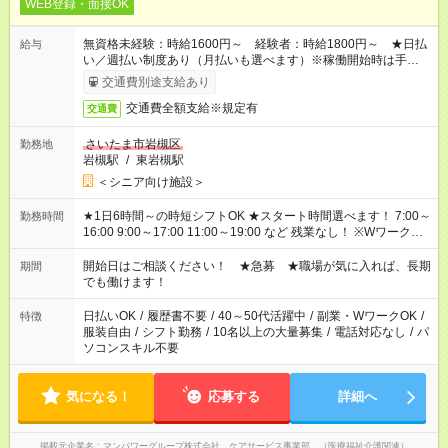
WEB登録・面接OK
無資格未経験：時給1600円～ 経験者：時給1800円～ ★日払
給与
い／週払い制度あり（月払いも選べます）※稼働開始時は手続き
完了次第のお支払いとなります。
交通費別途支給あり
交通費全額支給※規定有
交通費
さいたま市岩槻区
勤務地
岩槻駅
/
東岩槻駅
＜シニア向け施設＞
★1日6時間～の時短シフトOK ★スタート時間選べます！ 7:00～
勤務時間
16:00 9:00～17:00 11:00～19:00 など 残業なし！ ※Wワークの
場合、他のお仕事と合わせ週40時間超の就業はご案内できませ
ん ※法令に基づき、週20時間以上勤務は社会保険への加入対象
開始日はご相談ください！ ★急募 ★職場が気に入れば、長期
期間
となります ※労働者派遣法（日雇い派遣の原則禁止）により、
でも働けます！
短時間・短期間の就業はご案内が難しい場合があります
日払いOK
/
履歴書不要
/
40～50代活躍中
/
副業・WワークOK
/
特徴
服装自由
/
シフト勤務
/
10名以上の大量募集
/
電話対応なし
/
パ
ソコンスキル不要
気になる！
応募する
詳細へ
掲載元企業名
マンパワーグループ株式会社 ケアサービス事業部 （医療福祉介護関連）