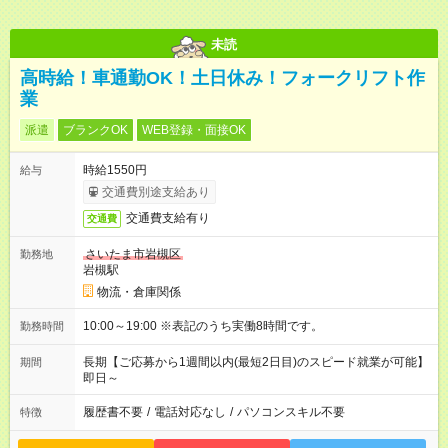
未読
高時給！車通勤OK！土日休み！フォークリフト作
業
派遣
ブランクOK
WEB登録・面接OK
時給1550円
給与
交通費別途支給あり
交通費支給有り
交通費
さいたま市岩槻区
勤務地
岩槻駅
物流・倉庫関係
10:00～19:00 ※表記のうち実働8時間です。
勤務時間
長期【ご応募から1週間以内(最短2日目)のスピード就業が可能】
期間
即日～
履歴書不要
/
電話対応なし
/
パソコンスキル不要
特徴