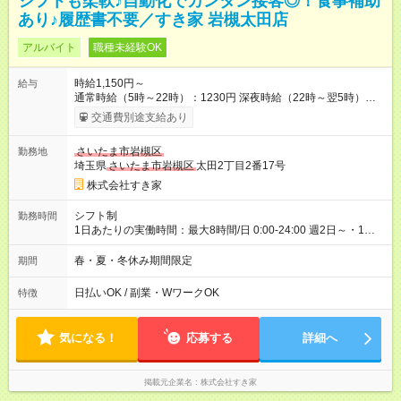
シフトも柔軟♪自動化でカンタン接客◎！食事補助
あり♪履歴書不要／すき家 岩槻太田店
アルバイト
職種未経験OK
時給1,150円～
給与
通常時給（5時～22時）：1230円 深夜時給（22時～翌5時）：
1538円 高校生時給：1150円 【特別手当】早朝手当（5：00-9：
交通費別途支給あり
00）時給+150円 【試用期間】試用期間あり 試用期間の長さ：1
ヶ月 雇用形態、給与は本採用時と同じです。 試用期間の実態は
さいたま市岩槻区
勤務地
30日（※条件変更なし）ですが、切り上げで一ヶ月とさせてい
埼玉県
さいたま市岩槻区
太田2丁目2番17号
ただきます。 研修制度あり：15時間(研修中も同時給）
株式会社すき家
シフト制
勤務時間
1日あたりの実働時間：最大8時間/日 0:00-24:00 週2日～・1日
2h～OK ＜シフト例＞ 〇朝帯 5:00-9:00 〇昼帯 9:00-14:00 〇午
後帯 14:00-18:00 〇夜帯 18:00-22:00 〇深夜帯 22:00-翌5:00 基
春・夏・冬休み期間限定
期間
本は固定シフトですが家庭の都合などイレギュラーには対応し
ます♪
日払いOK / 副業・WワークOK
特徴
気になる！
応募する
詳細へ
掲載元企業名
株式会社すき家