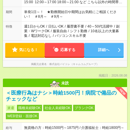
15:00 12:00～17:00 18:00～21:00 など こちら以外の時間帯も
お気軽にご相談ください！
単発1日～！ ★勤務開始日や期間はお気軽にご相談くださ
期間
い！ ＃8月～ ＃9月～
週1日からOK
/
日払いOK
/
履歴書不要
/
40～50代活躍中
/
副
特徴
業・WワークOK
/
服装自由
/
シフト勤務
/
10名以上の大量募
集
/
電話対応なし
/
パソコンスキル不要
気になる！
応募する
詳細へ
掲載元企業名
株式会社バイトレ（キャムコムグループ）
掲載日：2026.08.08
未読
NEW
＜医療行為はナシ＞時給1500円！病院で備品の
チェックなど
派遣
職種未経験OK
社会人未経験OK
ブランクOK
WEB登録・面接OK
無資格の方：時給1500円～1875円 / 介護福祉士：時給1800円～
給与