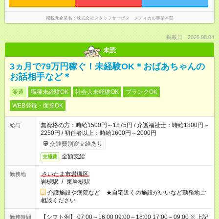
掲載元企業名
株式会社スタッフサービス メディカル事業本部
掲載日：2026.08.04
未読
3ヵ月で79万円稼ぐ！未経験OK＊おばあちゃんの
お話相手など＊
派遣
職種未経験OK
社会人未経験OK
ブランクOK
WEB登録・面接OK
無資格の方：時給1500円～1875円 / 介護福祉士：時給1800円～
給与
2250円 / 初任者以上：時給1600円～2000円
交通費別途支給あり
全額支給
交通費
さいたま市岩槻区
勤務地
岩槻駅
/
東岩槻駅
介護施設や病院など ★自宅近くの施設がいいなど勤務地ご
相談ください
【シフト例】 07:00～16:00 09:00～18:00 17:00～09:00 ※ 上記
勤務時間