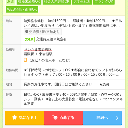
派遣
職種未経験OK
社会人未経験OK
大学生歓迎
ブランクOK
WEB登録・面接OK
無資格未経験：時給1600円～ 経験者：時給1800円～ ★日払
給与
い／週払い制度あり（月払いも選べます）※稼働開始時は手続き
完了次第のお支払いとなります。
交通費別途支給あり
交通費支給※規定有
交通費
さいたま市岩槻区
勤務地
岩槻駅
/
東岩槻駅
〈お近くの老人ホームなど〉
★1日6時間～の時短シフトOK ★都合に合わせてシフトが決めら
勤務時間
れます シフト例： 7：00～16：00 9：00～15：00 9：00～
18：00 11：00～20：00 など ※Wワークの場合、他のお仕事と
合わせ週40時間超の就業はご案内できません ※法令に基づき、
長期のお仕事です。開始日はご相談ください！ ★急募
期間
週20時間以上勤務は社会保険への加入対象となります ※労働者
派遣法（日雇い派遣の原則禁止）により、短時間・短期間の就
日払いOK
/
履歴書不要
/
40～50代活躍中
/
副業・WワークOK
/
特徴
業はご案内が難しい場合があります
シフト勤務
/
10名以上の大量募集
/
電話対応なし
/
パソコンスキ
ル不要
気になる！
応募する
詳細へ