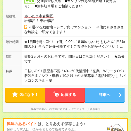
交通費全額支給 ■ガソリン代も全額支給（規定あ
交通費
り） ■無料駐車場もご相談ください
さいたま市岩槻区
勤務地
岩槻駅
/
東岩槻駅
＜選べる勤務地＞シニア向けマンション ※他にもさまざま
な施設をご紹介できます！
★1日5時間～OK！ （例）9:00～18:00のあいだ もちろん1日8時
勤務時間
間のお仕事もご紹介可能です！ご希望をお聞かせください！ ★
家庭の都合でお休みが必要な場合も遠慮なくご相談ください。
※週最低15時間以上の勤務が必要です
短期2ヵ月～のお仕事です。開始日はご相談ください！ ★急募
期間
です！
日払いOK
/
履歴書不要
/
40～50代活躍中
/
副業・WワークOK
/
特徴
服装自由
/
シフト勤務
/
10名以上の大量募集
/
電話対応なし
/
パ
ソコンスキル不要
気になる！
応募する
詳細へ
掲載元企業名
株式会社ネオキャリア ナイス！介護事業部
興味のあるバイト
は、とりあえず保存しよう♪
保存した求人は、後からまとめて応募できるよ。