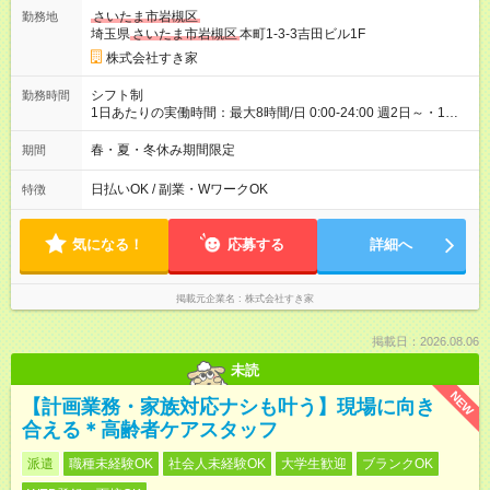
ヶ月 雇用形態、給与は本採用時と同じです。 試用期間の実態は
さいたま市岩槻区
勤務地
30日（※条件変更なし）ですが、切り上げで一ヶ月とさせてい
埼玉県
さいたま市岩槻区
本町1-3-3吉田ビル1F
ただきます。 研修制度あり：15時間(研修中も同時給）
株式会社すき家
シフト制
勤務時間
1日あたりの実働時間：最大8時間/日 0:00-24:00 週2日～・1日
2h～OK ＜シフト例＞ 〇朝帯 5:00-9:00 〇昼帯 9:00-14:00 〇午
後帯 14:00-18:00 〇夜帯 18:00-22:00 〇深夜帯 22:00-翌5:00 基
春・夏・冬休み期間限定
期間
本は固定シフトですが家庭の都合などイレギュラーには対応し
ます♪
日払いOK / 副業・WワークOK
特徴
気になる！
応募する
詳細へ
掲載元企業名
株式会社すき家
掲載日：2026.08.06
未読
NEW
【計画業務・家族対応ナシも叶う】現場に向き
合える＊高齢者ケアスタッフ
派遣
職種未経験OK
社会人未経験OK
大学生歓迎
ブランクOK