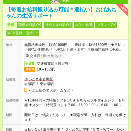
NEW
【毎週お給料振り込み可能＊週払い】おばあち
ゃんの生活サポート
派遣
職種未経験OK
社会人未経験OK
大学生歓迎
ブランクOK
WEB登録・面接OK
無資格未経験：時給1600円～ 経験者：時給1800円～★日払い
給与
／週払い制度あり（月払いも選べます）※稼働開始時は手続き完
了次第のお支払いとなります。
交通費別途支給あり
交通費支給※規定有
交通費
10～15万円
月収例
さいたま市岩槻区
勤務地
岩槻駅
/
東岩槻駅
＜ご近所の老人ホームなど＞
★1日6時間～の時短シフトOK ★もちろんフルタイムシフトも可
勤務時間
能 ★スタート時間選べます 7:00～16:00 9:00～18:00 11:00～
20:00 など 残業なし！ ※Wワークの場合、他のお仕事と合わせ
週40時間超の就業はご案内できません ※法令に基づき、週20時
開始日はご相談ください！ ★職場が気に入れば、長期でも働け
期間
間以上勤務は社会保険への加入対象となります ※労働者派遣法
ます！
（日雇い派遣の原則禁止）により、短時間・短期間の就業はご
案内が難しい場合があります
日払いOK
/
履歴書不要
/
40～50代活躍中
/
副業・WワークOK
/
特徴