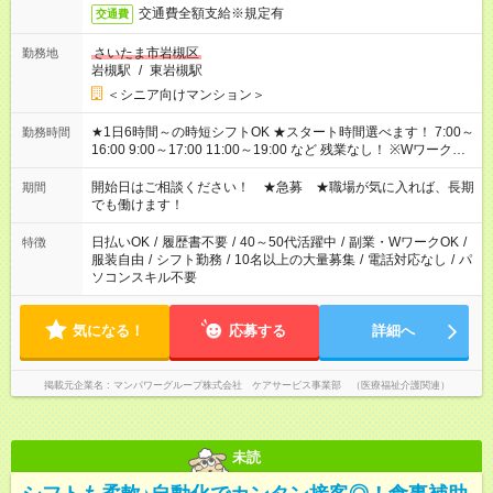
交通費全額支給※規定有
交通費
さいたま市岩槻区
勤務地
岩槻駅
/
東岩槻駅
＜シニア向けマンション＞
★1日6時間～の時短シフトOK ★スタート時間選べます！ 7:00～
勤務時間
16:00 9:00～17:00 11:00～19:00 など 残業なし！ ※Wワークの
場合、他のお仕事と合わせ週40時間超の就業はご案内できませ
ん ※法令に基づき、週20時間以上勤務は社会保険への加入対象
開始日はご相談ください！ ★急募 ★職場が気に入れば、長期
期間
となります ※労働者派遣法（日雇い派遣の原則禁止）により、
でも働けます！
短時間・短期間の就業はご案内が難しい場合があります
日払いOK
/
履歴書不要
/
40～50代活躍中
/
副業・WワークOK
/
特徴
服装自由
/
シフト勤務
/
10名以上の大量募集
/
電話対応なし
/
パ
ソコンスキル不要
気になる！
応募する
詳細へ
掲載元企業名
マンパワーグループ株式会社 ケアサービス事業部 （医療福祉介護関連）
未読