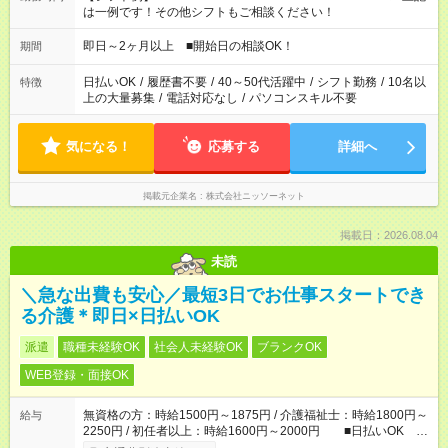
は一例です！その他シフトもご相談ください！
即日～2ヶ月以上 ■開始日の相談OK！
期間
日払いOK
/
履歴書不要
/
40～50代活躍中
/
シフト勤務
/
10名以
特徴
上の大量募集
/
電話対応なし
/
パソコンスキル不要
気になる！
応募する
詳細へ
掲載元企業名
株式会社ニッソーネット
掲載日：2026.08.04
未読
＼急な出費も安心／最短3日でお仕事スタートでき
る介護＊即日×日払いOK
派遣
職種未経験OK
社会人未経験OK
ブランクOK
WEB登録・面接OK
無資格の方：時給1500円～1875円 / 介護福祉士：時給1800円～
給与
2250円 / 初任者以上：時給1600円～2000円 ■日払いOK ■
日収例：1万2000円（時給1500円×8h）