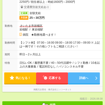
2250円 / 初任者以上：時給1600円～2000円
交通費別途支給あり
全額支給
交通費
25～30万円
月収例
さいたま市岩槻区
勤務地
岩槻駅
/
東岩槻駅
病院 ★勤務地選べます！
【シフト例】 07:00～16:00 09:00～18:00 17:00～09:00 ※ 上記
勤務時間
は一例です！その他シフトもご相談ください！
即日～2ヶ月以上
期間
日払いOK
/
履歴書不要
/
40～50代活躍中
/
シフト勤務
/
10名以
特徴
上の大量募集
/
電話対応なし
/
パソコンスキル不要
気になる！
応募する
詳細へ
掲載元企業名
株式会社ニッソーネット
掲載日：2026.08.08
未読