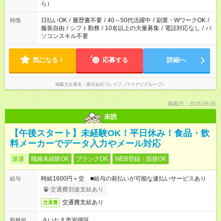
間を有効に使いたい」 など、ご希望があれば教えてください
ら）
ね。
日払いOK
/
履歴書不要
/
40～50代活躍中
/
副業・WワークOK
/
特徴
服装自由
/
シフト勤務
/
10名以上の大量募集
/
電話対応なし
/
パ
ソコンスキル不要
気になる！
応募する
詳細へ
掲載元企業名
株式会社ブレイブ（マイナビグループ）
掲載日：2026.08.05
未読
【午後スタート】未経験OK！平日休み！食品・飲
料メーカーでデータ入力やメール対応
派遣
職種未経験OK
ブランクOK
WEB登録・面接OK
時給1600円＋交 ■給与の前払いが可能な速払いサービスあり
給与
交通費別途支給あり
交通費支給あり
交通費
さいたま市岩槻区
勤務地