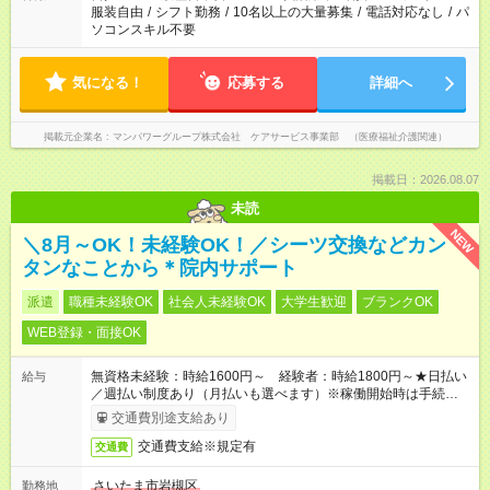
服装自由
/
シフト勤務
/
10名以上の大量募集
/
電話対応なし
/
パ
ソコンスキル不要
気になる！
応募する
詳細へ
掲載元企業名
マンパワーグループ株式会社 ケアサービス事業部 （医療福祉介護関連）
掲載日：2026.08.07
未読
NEW
＼8月～OK！未経験OK！／シーツ交換などカン
タンなことから＊院内サポート
派遣
職種未経験OK
社会人未経験OK
大学生歓迎
ブランクOK
WEB登録・面接OK
無資格未経験：時給1600円～ 経験者：時給1800円～★日払い
給与
／週払い制度あり（月払いも選べます）※稼働開始時は手続き完
了次第のお支払いとなります。
交通費別途支給あり
交通費支給※規定有
交通費
さいたま市岩槻区
勤務地