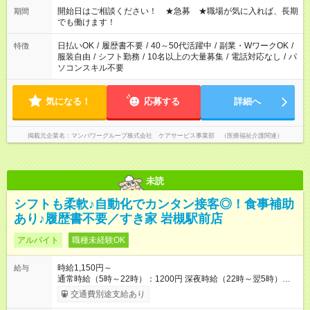
ん ※法令に基づき、週20時間以上勤務は社会保険への加入対象
開始日はご相談ください！ ★急募 ★職場が気に入れば、長期
期間
となります ※労働者派遣法（日雇い派遣の原則禁止）により、
でも働けます！
短時間・短期間の就業はご案内が難しい場合があります
日払いOK
/
履歴書不要
/
40～50代活躍中
/
副業・WワークOK
/
特徴
服装自由
/
シフト勤務
/
10名以上の大量募集
/
電話対応なし
/
パ
ソコンスキル不要
気になる！
応募する
詳細へ
掲載元企業名
マンパワーグループ株式会社 ケアサービス事業部 （医療福祉介護関連）
未読
シフトも柔軟♪自動化でカンタン接客◎！食事補助
あり♪履歴書不要／すき家 岩槻駅前店
アルバイト
職種未経験OK
時給1,150円～
給与
通常時給（5時～22時）：1200円 深夜時給（22時～翌5時）：
1500円 高校生時給：1150円 【特別手当】早朝手当（5：00-9：
交通費別途支給あり
00）時給+150円 【試用期間】試用期間あり 試用期間の長さ：1