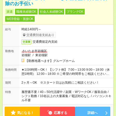
除のお手伝い
派遣
職種未経験OK
社会人未経験OK
ブランクOK
WEB登録・面接OK
時給1400円～
給与
交通費別途支給あり
交通費規定内支給
交通費
さいたま市岩槻区
勤務地
岩槻駅
/
東岩槻駅
【勤務地選べます】グループホーム
★1日6時間～OK！ 【シフト例】 7:00～13:00 9:00～18:00（休
勤務時間
憩1時間） 12:00～18:00 ※ご希望の時間帯をご相談ください。
※日勤、夜勤のみ、変則的な勤務等も相談OK！
2ヶ月～OK ※スタート日はお気軽にご相談ください！
期間
履歴書不要
/
40～50代活躍中
/
副業・WワークOK
/
服装自由
/
特徴
シフト勤務
/
10名以上の大量募集
/
電話対応なし
/
パソコンスキ
ル不要
気になる！
応募する
詳細へ