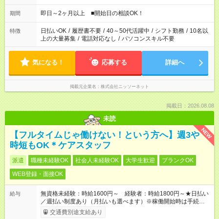
即日～2ヶ月以上 ■開始日の相談OK！
期間
日払いOK
/
履歴書不要
/
40～50代活躍中
/
シフト勤務
/
10名以
特徴
上の大量募集
/
電話対応なし
/
パソコンスキル不要
気になる！
応募する
詳細へ
掲載元企業名
株式会社ニッソーネット
掲載日：2026.08.08
未読
NEW
【フルタイムじゃ働けない！という方へ】週3や
時短もOK＊ケアスタッフ
派遣
職種未経験OK
社会人未経験OK
大学生歓迎
ブランクOK
WEB登録・面接OK
無資格未経験：時給1600円～ 経験者：時給1800円～★日払い
給与
／週払い制度あり（月払いも選べます）※稼働開始時は手続き完
了次第のお支払いとなります。
交通費別途支給あり