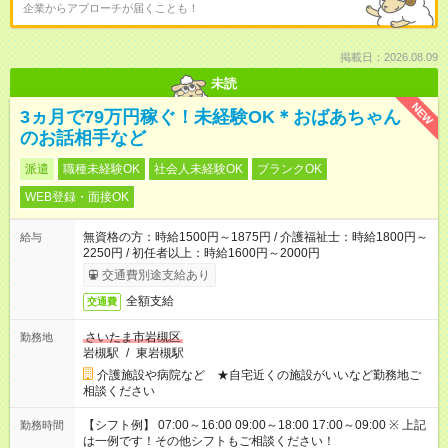
企業からアプローチが届くことも！
掲載日：2026.08.09
未読
NEW
3ヵ月で79万円稼ぐ！未経験OK＊おばあちゃん
のお話相手など
派遣
職種未経験OK
社会人未経験OK
ブランクOK
WEB登録・面接OK
無資格の方：時給1500円～1875円 / 介護福祉士：時給1800円～
給与
2250円 / 初任者以上：時給1600円～2000円
交通費別途支給あり
全額支給
交通費
さいたま市岩槻区
勤務地
岩槻駅
/
東岩槻駅
介護施設や病院など ★自宅近くの施設がいいなど勤務地ご
相談ください
【シフト例】 07:00～16:00 09:00～18:00 17:00～09:00 ※ 上記
勤務時間
は一例です！その他シフトもご相談ください！