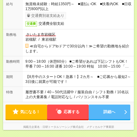
無資格未経験：時給1350円～ ■週払いOK ■扶養内OK ■日収
給与
1万800円以上
交通費別途支給あり
交通費全額支給
交通費
さいたま市岩槻区
勤務地
岩槻駅
/
東岩槻駅
≪自宅からドアtoドアで30分以内！≫ご希望の勤務地を紹介
します。
9:00～18:00（休憩60分） ■ご希望があれば下記シフトもOK！
勤務時間
早番 7:00～16:00 遅番 10:00～19:00 時短 10:00～15:00 「家
族と休みを合わせたい」 「余裕を持って夕飯の準備がしたい」
「できれば残業はしたくない」 など、ご希望を教えてください
【8月中のスタートOK！急募！】2カ月～ ■ご応募から最短2～
期間
ね。 ※Wワーク希望の方へ 今ご覧のお仕事で希望する勤務時間
3日後に就業が可能です！
と、もう1つのお仕事の勤務時間。 合計で週40時間を超える場
合は応募できません。
履歴書不要
/
40～50代活躍中
/
服装自由
/
シフト勤務
/
10名以
特徴
上の大量募集
/
電話対応なし
/
パソコンスキル不要
気になる！
応募する
詳細へ
掲載元企業名
日研トータルソーシング株式会社 メディカルケア事業部