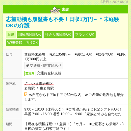
掲載日：2026.08.05
未読
志望動機も履歴書も不要！日収1万円～＊未経験
OKの介護
派遣
職種未経験OK
社会人未経験OK
ブランクOK
WEB登録・面接OK
無資格未経験：時給1350円～ ■週払いOK ■扶養内OK ■日収
給与
1万800円以上
交通費別途支給あり
交通費全額支給
交通費
さいたま市岩槻区
勤務地
岩槻駅
/
東岩槻駅
≪自宅からドアtoドアで30分以内！≫ご希望の勤務地を紹介
します。
9:00～18:00（休憩60分） ■ご希望があれば下記シフトもOK！
勤務時間
早番 7:00～16:00 遅番 10:00～19:00 「家族と休みを合わせた
い」 「余裕を持って夕飯の準備がしたい」 「できれば残業はし
たくない」 など、ご希望を教えてくださいね。 ※Wワーク希望
【現在も積極採用中！急募！】2カ月～ ■ご応募から最短2～3
期間
の方へ 今ご覧のお仕事で希望する勤務時間と、もう1つのお仕事
日後の就業も相談可能です！