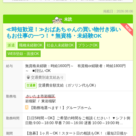
掲載日：2026.08.06
未読
NEW
≪時短歓迎！≫おばあちゃんの買い物付き添い
もお仕事の一つ！＊無資格・未経験OK
派遣
職種未経験OK
社会人未経験OK
ブランクOK
WEB登録・面接OK
無資格未経験：時給1600円～ 有資格or経験者：時給1800円
給与
～ ■日払いOK
交通費別途支給あり
交通費全額支給（ガソリン代もOK）
交通費
さいたま市岩槻区
勤務地
岩槻駅
/
東岩槻駅
【勤務地選べます！】グループホーム
【1日5時間～OK】ご希望の時間をご相談ください！ ▼シフト例
勤務時間
日勤 9:00～18:00 早番 7:00～16:00 遅番 10:00～19:00 時
短 10:00～15:00 上記はあくまで一例です。 「夕方までには帰宅
しておきたい」 「朝はゆっくりのスタートがいい」 「お昼の時
【急募】1ヶ月～OK！スタート日の相談もOK！（最短2日後か
期間