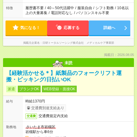
の勤務時間。 合計で週40時間を超える場合は応募できません。
履歴書不要
/
40～50代活躍中
/
服装自由
/
シフト勤務
/
10名以
特徴
上の大量募集
/
電話対応なし
/
パソコンスキル不要
気になる！
応募する
詳細へ
掲載元企業名
日研トータルソーシング株式会社 メディカルケア事業部
掲載日：2026.08.05
未読
【経験活かせる＊】紙製品のフォークリフト運
搬・ピッキング/日払いOK
派遣
ブランクOK
WEB登録・面接OK
時給1370円
給与
交通費別途支給あり
交通費規定内支給
交通費
さいたま市岩槻区
勤務地
岩槻駅から車6分