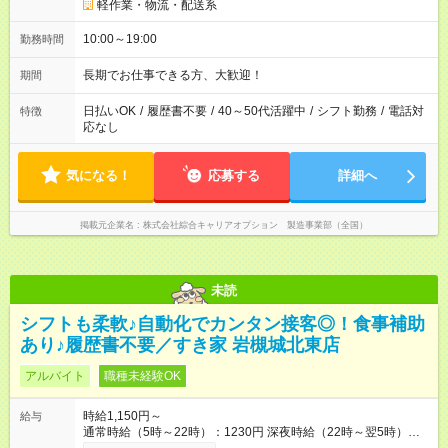
軽作業・物流・配送系
10:00～19:00
勤務時間
長期でお仕事できる方、大歓迎！
期間
日払いOK
/
履歴書不要
/
40～50代活躍中
/
シフト勤務
/
電話対
特徴
応なし
気になる！
応募する
詳細へ
掲載元企業名
株式会社綜合キャリアオプション 製造事業部（全国）
未読
シフトも柔軟♪自動化でカンタン接客◎！食事補助
あり♪履歴書不要／すき家 岩槻城北東店
アルバイト
職種未経験OK
時給1,150円～
給与
通常時給（5時～22時）：1230円 深夜時給（22時～翌5時）：