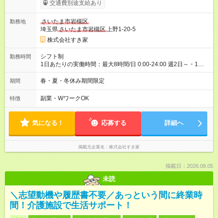
1538円 高校生時給：1150円 【特別手当】早朝手当（5：00-9：
交通費別途支給あり
00）時給+150円 【試用期間】試用期間あり 試用期間の長さ：1
ヶ月 雇用形態、給与は本採用時と同じです。 試用期間の実態は
さいたま市岩槻区
勤務地
30日（※条件変更なし）ですが、切り上げで一ヶ月とさせてい
埼玉県
さいたま市岩槻区
上野1-20-5
ただきます。 研修制度あり：15時間(研修中も同時給）
株式会社すき家
シフト制
勤務時間
1日あたりの実働時間：最大8時間/日 0:00-24:00 週2日～・1日
2h～OK ＜シフト例＞ 〇朝帯 5:00-9:00 〇昼帯 9:00-14:00 〇午
後帯 14:00-18:00 〇夜帯 18:00-22:00 〇深夜帯 22:00-翌5:00 基
春・夏・冬休み期間限定
期間
本は固定シフトですが家庭の都合などイレギュラーには対応し
ます♪
副業・WワークOK
特徴
気になる！
応募する
詳細へ
掲載元企業名
株式会社すき家
掲載日：2026.08.05
未読
＼志望動機や履歴書不要／あっという間に終業時
間！介護施設で生活サポート！