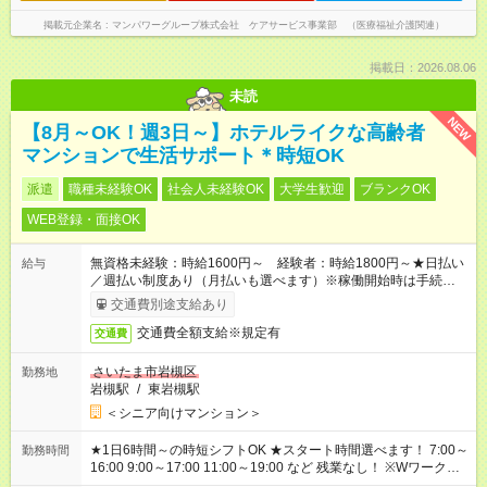
掲載元企業名
マンパワーグループ株式会社 ケアサービス事業部 （医療福祉介護関連）
掲載日：2026.08.06
未読
NEW
【8月～OK！週3日～】ホテルライクな高齢者
マンションで生活サポート＊時短OK
派遣
職種未経験OK
社会人未経験OK
大学生歓迎
ブランクOK
WEB登録・面接OK
無資格未経験：時給1600円～ 経験者：時給1800円～★日払い
給与
／週払い制度あり（月払いも選べます）※稼働開始時は手続き完
了次第のお支払いとなります。
交通費別途支給あり
交通費全額支給※規定有
交通費
さいたま市岩槻区
勤務地
岩槻駅
/
東岩槻駅
＜シニア向けマンション＞
★1日6時間～の時短シフトOK ★スタート時間選べます！ 7:00～
勤務時間
16:00 9:00～17:00 11:00～19:00 など 残業なし！ ※Wワークの
場合、他のお仕事と合わせ週40時間超の就業はご案内できませ