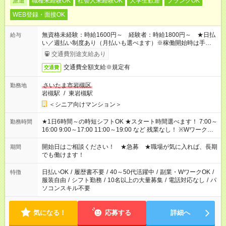
派遣
職種未経験OK
社会人未経験OK
大学生歓迎
ブランクOK
WEB登録・面接OK
無資格未経験：時給1600円～ 経験者：時給1800円～ ★日払
給与
い／週払い制度あり（月払いも選べます）※稼働開始時は手続き
完了次第のお支払いとなります。
交通費別途支給あり
交通費全額支給※規定有
交通費
さいたま市岩槻区
勤務地
岩槻駅
/
東岩槻駅
＜シニア向けマンション＞
★1日6時間～の時短シフトOK ★スタート時間選べます！ 7:00～
勤務時間
16:00 9:00～17:00 11:00～19:00 など 残業なし！ ※Wワークの
場合、他のお仕事と合わせ週40時間超の就業はご案内できませ
ん ※法令に基づき、週20時間以上勤務は社会保険への加入対象
開始日はご相談ください！ ★急募 ★職場が気に入れば、長期
期間
となります ※労働者派遣法（日雇い派遣の原則禁止）により、
でも働けます！
短時間・短期間の就業はご案内が難しい場合があります
日払いOK
/
履歴書不要
/
40～50代活躍中
/
副業・WワークOK
/
特徴
服装自由
/
シフト勤務
/
10名以上の大量募集
/
電話対応なし
/
パ
ソコンスキル不要
気になる！
応募する
詳細へ