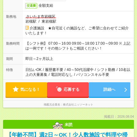
全額支給
交通費
さいたま市岩槻区
勤務地
岩槻駅
/
東岩槻駅
介護施設 ★自宅近くの施設など、ご希望に合わせてご紹介
いたします！
【シフト例】 07:00～16:00 09:00～18:00 17:00～09:00 ※ 上記
勤務時間
は一例です！その他シフトもご相談ください！
即日～2ヶ月以上
期間
日払いOK
/
履歴書不要
/
40～50代活躍中
/
シフト勤務
/
10名以
特徴
上の大量募集
/
電話対応なし
/
パソコンスキル不要
気になる！
応募する
詳細へ
掲載元企業名
株式会社ニッソーネット
掲載日：2026.08.04
未読
【年齢不問】週2日～OK！少人数施設で料理や掃