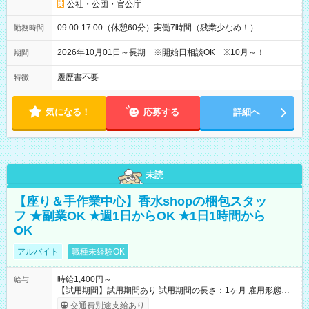
公社・公団・官公庁
09:00-17:00（休憩60分）実働7時間（残業少なめ！）
勤務時間
2026年10月01日～長期 ※開始日相談OK ※10月～！
期間
履歴書不要
特徴
気になる！
応募する
詳細へ
未読
【座り＆手作業中心】香水shopの梱包スタッ
フ ★副業OK ★週1日からOK ★1日1時間から
OK
アルバイト
職種未経験OK
時給1,400円～
給与
【試用期間】試用期間あり 試用期間の長さ：1ヶ月 雇用形態、
給与は本採用時と同じです。
交通費別途支給あり