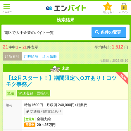
0
メニュー
気になる！
ログイン
検索結果
条件の変更
南区で大手企業のバイト一覧
21
1,512
件中
1
～
21
件表示
平均時給:
円
新着順
時給順
人気順
掲載日：2026.08.10
未読
NEW
【12月スタート！】期間限定＼OJTあり！コツ
モク事務／
派遣
WEB登録・面接OK
時給1600円 月収例 240,000円+残業代
給与
交通費別途支給あり
全額支給
交通費
20～25万円
月収例