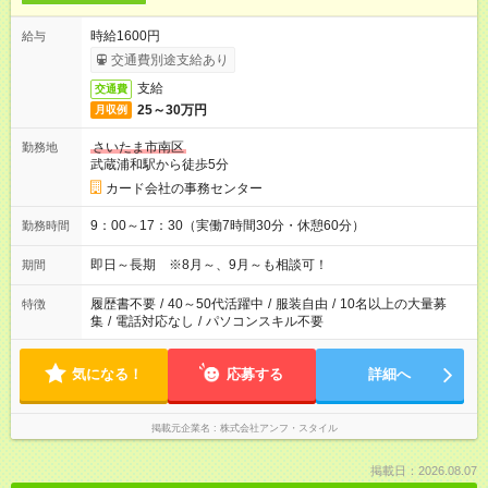
時給1600円
給与
交通費別途支給あり
支給
交通費
25～30万円
月収例
さいたま市南区
勤務地
武蔵浦和駅から徒歩5分
カード会社の事務センター
9：00～17：30（実働7時間30分・休憩60分）
勤務時間
即日～長期 ※8月～、9月～も相談可！
期間
履歴書不要
/
40～50代活躍中
/
服装自由
/
10名以上の大量募
特徴
集
/
電話対応なし
/
パソコンスキル不要
気になる！
応募する
詳細へ
掲載元企業名
株式会社アンフ・スタイル
掲載日：2026.08.07