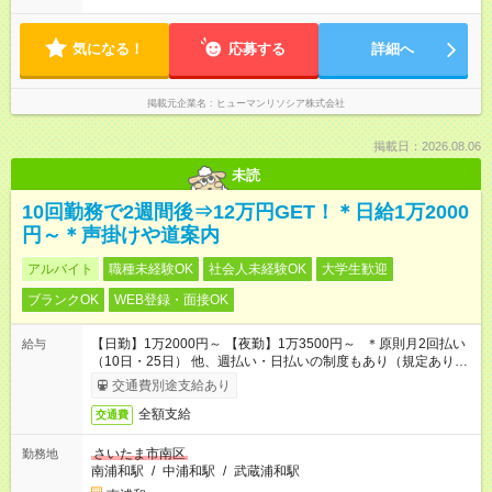
気になる！
応募する
詳細へ
掲載元企業名
ヒューマンリソシア株式会社
掲載日：2026.08.06
未読
10回勤務で2週間後⇒12万円GET！＊日給1万2000
円～＊声掛けや道案内
アルバイト
職種未経験OK
社会人未経験OK
大学生歓迎
ブランクOK
WEB登録・面接OK
【日勤】1万2000円～ 【夜勤】1万3500円～ ＊原則月2回払い
給与
（10日・25日） 他、週払い・日払いの制度もあり（規定あり）
＃日収1万円以上
交通費別途支給あり
全額支給
交通費
さいたま市南区
勤務地
南浦和駅
/
中浦和駅
/
武蔵浦和駅