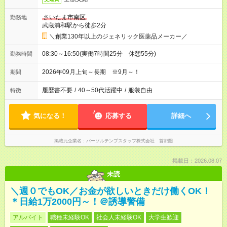
さいたま市南区
勤務地
武蔵浦和駅から徒歩2分
＼創業130年以上のジェネリック医薬品メーカー／
08:30～16:50(実働7時間25分 休憩55分)
勤務時間
2026年09月上旬～長期 ※9月～！
期間
履歴書不要
/
40～50代活躍中
/
服装自由
特徴
気になる！
応募する
詳細へ
掲載元企業名
パーソルテンプスタッフ株式会社 首都圏
掲載日：2026.08.07
未読
＼週０でもOK／お金が欲しいときだけ働くOK！
＊日給1万2000円～！＠誘導警備
アルバイト
職種未経験OK
社会人未経験OK
大学生歓迎