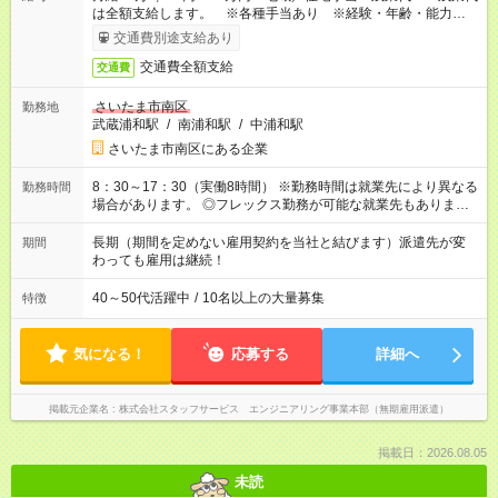
は全額支給します。 ※各種手当あり ※経験・年齢・能力等を
考慮して加給・優遇します。
交通費別途支給あり
交通費全額支給
交通費
さいたま市南区
勤務地
武蔵浦和駅
/
南浦和駅
/
中浦和駅
さいたま市南区にある企業
8：30～17：30（実働8時間） ※勤務時間は就業先により異なる
勤務時間
場合があります。 ◎フレックス勤務が可能な就業先もありま
す。 ◎今よりもさらに働きやすい環境をつくるべく、 働き方
改革に全社をあげて取り組んでいます。
長期（期間を定めない雇用契約を当社と結びます）派遣先が変
期間
わっても雇用は継続！
40～50代活躍中
/
10名以上の大量募集
特徴
気になる！
応募する
詳細へ
掲載元企業名
株式会社スタッフサービス エンジニアリング事業本部（無期雇用派遣）
掲載日：2026.08.05
未読