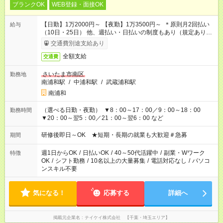
ブランクOK
WEB登録・面接OK
【日勤】1万2000円～ 【夜勤】1万3500円～ ＊原則月2回払い
給与
（10日・25日） 他、週払い・日払いの制度もあり（規定あり）
＃日収1万円以上
交通費別途支給あり
全額支給
交通費
さいたま市南区
勤務地
南浦和駅
/
中浦和駅
/
武蔵浦和駅
南浦和
（選べる日勤・夜勤） ▼8：00～17：00／9：00～18：00
勤務時間
▼20：00～翌5：00／21：00～翌6：00 など
研修後即日～OK ★短期・長期の就業も大歓迎＃急募
期間
週1日からOK
/
日払いOK
/
40～50代活躍中
/
副業・Wワーク
特徴
OK
/
シフト勤務
/
10名以上の大量募集
/
電話対応なし
/
パソコ
ンスキル不要
気になる！
応募する
詳細へ
掲載元企業名
テイケイ株式会社 【千葉・埼玉エリア】