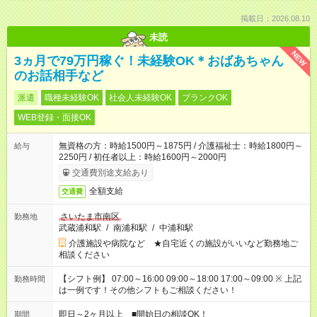
掲載日：2026.08.10
未読
NEW
3ヵ月で79万円稼ぐ！未経験OK＊おばあちゃん
のお話相手など
派遣
職種未経験OK
社会人未経験OK
ブランクOK
WEB登録・面接OK
無資格の方：時給1500円～1875円 / 介護福祉士：時給1800円～
給与
2250円 / 初任者以上：時給1600円～2000円
交通費別途支給あり
全額支給
交通費
さいたま市南区
勤務地
武蔵浦和駅
/
南浦和駅
/
中浦和駅
介護施設や病院など ★自宅近くの施設がいいなど勤務地ご
相談ください
【シフト例】 07:00～16:00 09:00～18:00 17:00～09:00 ※ 上記
勤務時間
は一例です！その他シフトもご相談ください！
即日～2ヶ月以上 ■開始日の相談OK！
期間