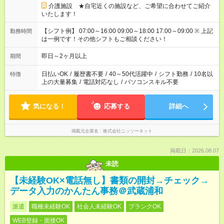
介護施設 ★自宅近くの施設など、ご希望に合わせてご紹介
いたします！
【シフト例】 07:00～16:00 09:00～18:00 17:00～09:00 ※ 上記
勤務時間
は一例です！その他シフトもご相談ください！
即日～2ヶ月以上
期間
日払いOK
/
履歴書不要
/
40～50代活躍中
/
シフト勤務
/
10名以
特徴
上の大量募集
/
電話対応なし
/
パソコンスキル不要
気になる！
応募する
詳細へ
掲載元企業名
株式会社ニッソーネット
掲載日：2026.08.07
未読
【未経験OK×電話無し】書類の開封→チェック→
データ入力のかんたん事務＠武蔵浦和
派遣
職種未経験OK
社会人未経験OK
ブランクOK
WEB登録・面接OK