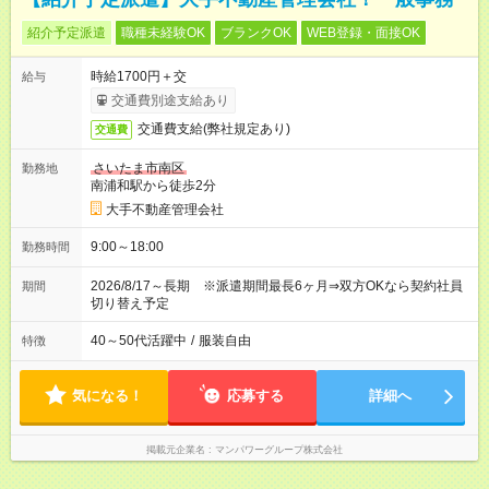
紹介予定派遣
職種未経験OK
ブランクOK
WEB登録・面接OK
時給1700円＋交
給与
交通費別途支給あり
交通費支給(弊社規定あり)
交通費
さいたま市南区
勤務地
南浦和駅から徒歩2分
大手不動産管理会社
9:00～18:00
勤務時間
2026/8/17～長期 ※派遣期間最長6ヶ月⇒双方OKなら契約社員
期間
切り替え予定
40～50代活躍中
/
服装自由
特徴
気になる！
応募する
詳細へ
掲載元企業名
マンパワーグループ株式会社