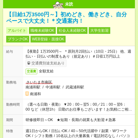
未読
【日給1万3500円～】初めどき、働きどき、自分
ペースで大丈夫！＊交通案内！
アルバイト
職種未経験OK
社会人未経験OK
大学生歓迎
ブランクOK
WEB登録・面接OK
【夜勤】1万3500円～ ＊原則月2回払い（10日・25日） 他、週
給与
払い・日払いの制度もあり（規定あり）＃日収1万円以上
交通費別途支給あり
全額支給
交通費
さいたま市南区
勤務地
南浦和駅
/
中浦和駅
/
武蔵浦和駅
南浦和
（選べる日勤・夜勤） ▼20：00～翌5：00／21：00～翌6：
勤務時間
00 など（休憩1h） 日勤のお仕事もございます！お気軽にご相談
ください！
研修後即日～OK ★短期・長期の就業も大歓迎＃急募
期間
週1日からOK
/
日払いOK
/
40～50代活躍中
/
副業・Wワーク
特徴
OK
/
シフト勤務
/
10名以上の大量募集
/
電話対応なし
/
パソコ