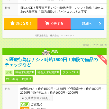
日払いOK
/
履歴書不要
/
40～50代活躍中
/
シフト勤務
/
10名以
特徴
上の大量募集
/
電話対応なし
/
パソコンスキル不要
気になる！
応募する
詳細へ
掲載元企業名
株式会社ニッソーネット
掲載日：2026.08.09
未読
NEW
＜医療行為はナシ＞時給1500円！病院で備品の
チェックなど
派遣
職種未経験OK
社会人未経験OK
ブランクOK
WEB登録・面接OK
無資格の方：時給1500円～1875円 / 介護福祉士：時給1800円～
給与
2250円 / 初任者以上：時給1600円～2000円
交通費別途支給あり
全額支給
交通費