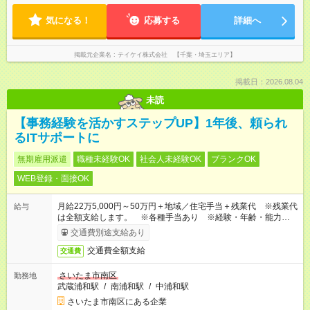
気になる！
応募する
詳細へ
掲載元企業名
テイケイ株式会社 【千葉・埼玉エリア】
掲載日：2026.08.04
未読
【事務経験を活かすステップUP】1年後、頼られ
るITサポートに
無期雇用派遣
職種未経験OK
社会人未経験OK
ブランクOK
WEB登録・面接OK
月給22万5,000円～50万円＋地域／住宅手当＋残業代 ※残業代
給与
は全額支給します。 ※各種手当あり ※経験・年齢・能力等を
考慮して加給・優遇します。
交通費別途支給あり
交通費全額支給
交通費
さいたま市南区
勤務地
武蔵浦和駅
/
南浦和駅
/
中浦和駅
さいたま市南区にある企業