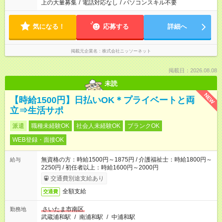
上の大量募集
/
電話対応なし
/
パソコンスキル不要
気になる！
応募する
詳細へ
掲載元企業名
株式会社ニッソーネット
掲載日：2026.08.08
未読
NEW
【時給1500円】日払いOK＊プライベートと両
立⇒生活サポ
派遣
職種未経験OK
社会人未経験OK
ブランクOK
WEB登録・面接OK
無資格の方：時給1500円～1875円 / 介護福祉士：時給1800円～
給与
2250円 / 初任者以上：時給1600円～2000円
交通費別途支給あり
全額支給
交通費
さいたま市南区
勤務地
武蔵浦和駅
/
南浦和駅
/
中浦和駅