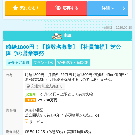
気になる！
応募する
詳細へ
掲載日：2026.08.10
未読
時給1800円！【複数名募集】【社員前提】芝公
園での営業事務
紹介予定派遣
ブランクOK
WEB登録・面接OK
時給1800円 月収例 29万円 時給1800円×実働7h45m×週5日×4
給与
週+残業10h ※月収例を保証するものではありません。
交通費別途支給あり
1ヶ月3万円を上限として実費支給
交通費
25～30万円
月収例
東京都港区
勤務地
芝公園駅から徒歩3分
/
赤羽橋駅から徒歩5分
サ－ビス
08:50-17:35（休憩60分）実働7時間45分
勤務時間