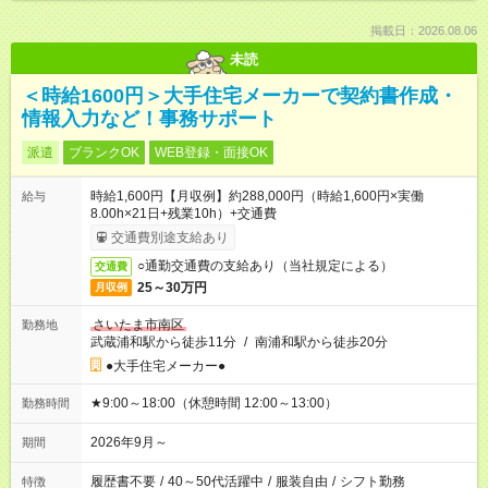
掲載日：2026.08.06
未読
＜時給1600円＞大手住宅メーカーで契約書作成・
情報入力など！事務サポート
派遣
ブランクOK
WEB登録・面接OK
時給1,600円【月収例】約288,000円（時給1,600円×実働
給与
8.00h×21日+残業10h）+交通費
交通費別途支給あり
○通勤交通費の支給あり（当社規定による）
交通費
25～30万円
月収例
さいたま市南区
勤務地
武蔵浦和駅から徒歩11分
/
南浦和駅から徒歩20分
●大手住宅メーカー●
★9:00～18:00（休憩時間 12:00～13:00）
勤務時間
2026年9月～
期間
履歴書不要
/
40～50代活躍中
/
服装自由
/
シフト勤務
特徴