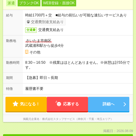
派遣
ブランクOK
WEB登録・面接OK
時給1700円＋交 ■給与の前払いが可能な速払いサービスあり
給与
交通費別途支給あり
交通費支給あり
交通費
さいたま市南区
勤務地
武蔵浦和駅から徒歩4分
その他
8:30～16:50 ※残業はほとんどありません。※休憩は計55分で
勤務時間
す。
【急募】即日～長期
期間
履歴書不要
特徴
気になる！
応募する
詳細へ
掲載元企業名
株式会社スタッフサービス（神奈川・千葉・埼玉エリア）
掲載日：2026.08.09