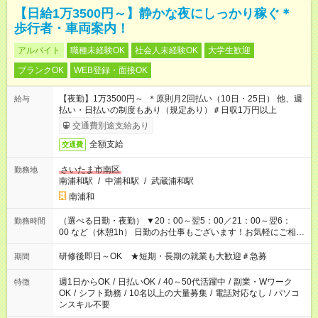
【日給1万3500円～】静かな夜にしっかり稼ぐ＊
歩行者・車両案内！
アルバイト
職種未経験OK
社会人未経験OK
大学生歓迎
ブランクOK
WEB登録・面接OK
【夜勤】1万3500円～ ＊原則月2回払い（10日・25日） 他、週
給与
払い・日払いの制度もあり（規定あり）＃日収1万円以上
交通費別途支給あり
全額支給
交通費
さいたま市南区
勤務地
南浦和駅
/
中浦和駅
/
武蔵浦和駅
南浦和
（選べる日勤・夜勤） ▼20：00～翌5：00／21：00～翌6：
勤務時間
00 など（休憩1h） 日勤のお仕事もございます！お気軽にご相談
ください！
研修後即日～OK ★短期・長期の就業も大歓迎＃急募
期間
週1日からOK
/
日払いOK
/
40～50代活躍中
/
副業・Wワーク
特徴
OK
/
シフト勤務
/
10名以上の大量募集
/
電話対応なし
/
パソコ
ンスキル不要