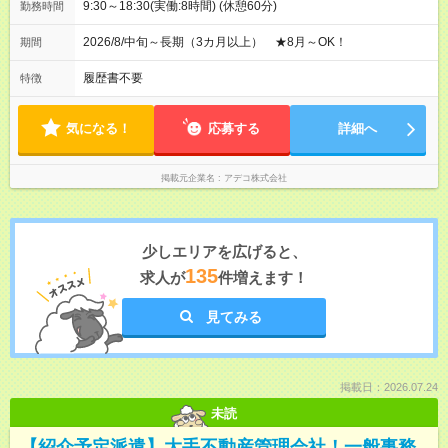
9:30～18:30(実働:8時間) (休憩60分)
勤務時間
2026/8/中旬～長期（3カ月以上） ★8月～OK！
期間
履歴書不要
特徴
気になる！
応募する
詳細へ
掲載元企業名
アデコ株式会社
少しエリアを広げると、
135
求人が
件増えます！
見てみる
掲載日：2026.07.24
未読
【紹介予定派遣】大手不動産管理会社！一般事務