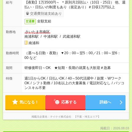
【夜勤】1万3500円～ ＊原則月2回払い（10日・25日） 他、週
給与
払い・日払いの制度もあり（規定あり）＃日収1万円以上
交通費別途支給あり
全額支給
交通費
さいたま市南区
勤務地
南浦和駅
/
中浦和駅
/
武蔵浦和駅
南浦和
（選べる日勤・夜勤） ▼20：00～翌5：00／21：00～翌6：
勤務時間
00 など
研修後即日～OK ★短期・長期の就業も大歓迎＃急募
期間
週1日からOK
/
日払いOK
/
40～50代活躍中
/
副業・Wワーク
特徴
OK
/
シフト勤務
/
10名以上の大量募集
/
電話対応なし
/
パソコ
ンスキル不要
気になる！
応募する
詳細へ
掲載元企業名
テイケイ株式会社 【千葉・埼玉エリア】
掲載日：2026.08.03