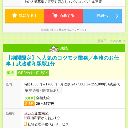
上の大量募集
/
電話対応なし
/
パソコンスキル不要
気になる！
応募する
詳細へ
掲載元企業名
株式会社ニッソーネット
掲載日：2026.08.07
未読
【期間限定】＼人気のコツモク業務／事務のお仕
事！武蔵浦和駅駅1分
派遣
WEB登録・面接OK
時給1650円～1700円 月収例 247,500円～255,000円+残業代
給与
交通費別途支給あり
全額支給
交通費
20～25万円
月収例
さいたま市南区
勤務地
武蔵浦和駅から徒歩1分
社宅管理事務代行サービス