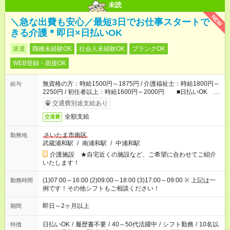
未読
NEW
＼急な出費も安心／最短3日でお仕事スタートで
きる介護＊即日×日払いOK
派遣
職種未経験OK
社会人未経験OK
ブランクOK
WEB登録・面接OK
無資格の方：時給1500円～1875円 / 介護福祉士：時給1800円～
給与
2250円 / 初任者以上：時給1600円～2000円 ■日払いOK ■
日収例：1万2000円（時給1500円×8h）
交通費別途支給あり
全額支給
交通費
さいたま市南区
勤務地
武蔵浦和駅
/
南浦和駅
/
中浦和駅
介護施設 ★自宅近くの施設など、ご希望に合わせてご紹介
いたします！
(1)07:00～16:00 (2)09:00～18:00 (3)17:00～09:00 ※ 上記は一
勤務時間
例です！その他シフトもご相談ください！
即日～2ヶ月以上
期間
日払いOK
/
履歴書不要
/
40～50代活躍中
/
シフト勤務
/
10名以
特徴