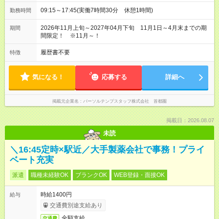
09:15～17:45(実働7時間30分 休憩1時間)
勤務時間
2026年11月上旬～2027年04月下旬 11月1日～4月末までの期
期間
間限定！ ※11月～！
履歴書不要
特徴
気になる！
応募する
詳細へ
掲載元企業名
パーソルテンプスタッフ株式会社 首都圏
掲載日：2026.08.07
未読
＼16:45定時×駅近／大手製薬会社で事務！プライ
ベート充実
派遣
職種未経験OK
ブランクOK
WEB登録・面接OK
時給1400円
給与
交通費別途支給あり
全額支給
交通費