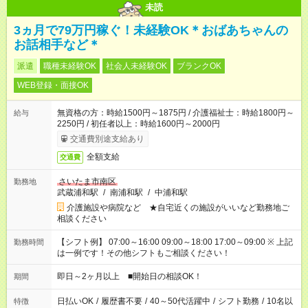
未読
3ヵ月で79万円稼ぐ！未経験OK＊おばあちゃんの
お話相手など＊
派遣
職種未経験OK
社会人未経験OK
ブランクOK
WEB登録・面接OK
無資格の方：時給1500円～1875円 / 介護福祉士：時給1800円～
給与
2250円 / 初任者以上：時給1600円～2000円
交通費別途支給あり
全額支給
交通費
さいたま市南区
勤務地
武蔵浦和駅
/
南浦和駅
/
中浦和駅
介護施設や病院など ★自宅近くの施設がいいなど勤務地ご
相談ください
【シフト例】 07:00～16:00 09:00～18:00 17:00～09:00 ※ 上記
勤務時間
は一例です！その他シフトもご相談ください！
即日～2ヶ月以上 ■開始日の相談OK！
期間
日払いOK
/
履歴書不要
/
40～50代活躍中
/
シフト勤務
/
10名以
特徴