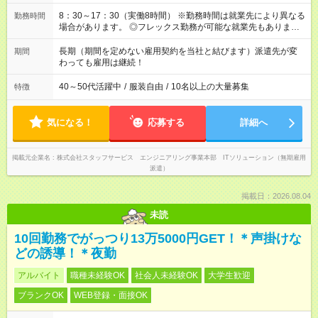
8：30～17：30（実働8時間） ※勤務時間は就業先により異なる
勤務時間
場合があります。 ◎フレックス勤務が可能な就業先もありま
す。 ◎今よりもさらに働きやすい環境をつくるべく、 働き方
改革に全社をあげて取り組んでいます。
長期（期間を定めない雇用契約を当社と結びます）派遣先が変
期間
わっても雇用は継続！
40～50代活躍中
/
服装自由
/
10名以上の大量募集
特徴
気になる！
応募する
詳細へ
掲載元企業名
株式会社スタッフサービス エンジニアリング事業本部 ITソリューション（無期雇用
派遣）
掲載日：2026.08.04
未読
10回勤務でがっつり13万5000円GET！＊声掛けな
どの誘導！＊夜勤
アルバイト
職種未経験OK
社会人未経験OK
大学生歓迎
ブランクOK
WEB登録・面接OK