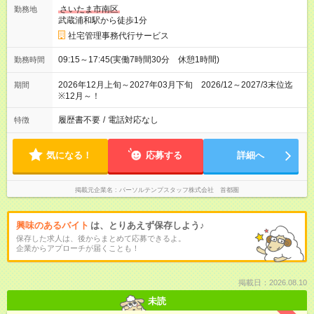
さいたま市南区
勤務地
武蔵浦和駅から徒歩1分
社宅管理事務代行サービス
09:15～17:45(実働7時間30分 休憩1時間)
勤務時間
2026年12月上旬～2027年03月下旬 2026/12～2027/3末位迄
期間
※12月～！
履歴書不要
/
電話対応なし
特徴
気になる！
応募する
詳細へ
掲載元企業名
パーソルテンプスタッフ株式会社 首都圏
興味のあるバイト
は、とりあえず保存しよう♪
保存した求人は、後からまとめて応募できるよ。
企業からアプローチが届くことも！
掲載日：2026.08.10
未読