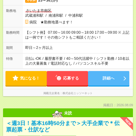
25～30万円
月収例
さいたま市南区
勤務地
武蔵浦和駅
/
南浦和駅
/
中浦和駅
病院 ★勤務地選べます！
【シフト例】 07:00～16:00 09:00～18:00 17:00～09:00 ※ 上記
勤務時間
は一例です！その他シフトもご相談ください！
即日～2ヶ月以上
期間
日払いOK
/
履歴書不要
/
40～50代活躍中
/
シフト勤務
/
10名以
特徴
上の大量募集
/
電話対応なし
/
パソコンスキル不要
気になる！
応募する
詳細へ
掲載元企業名
株式会社ニッソーネット
掲載日：2026.08.09
未読
NEW
＜週3日！基本16時50分まで＞大手企業で＊伝
票起票・仕訳など