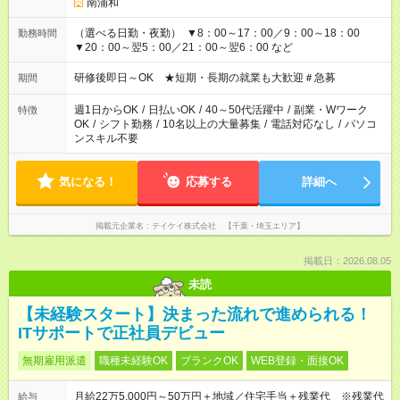
南浦和
（選べる日勤・夜勤） ▼8：00～17：00／9：00～18：00
勤務時間
▼20：00～翌5：00／21：00～翌6：00 など
研修後即日～OK ★短期・長期の就業も大歓迎＃急募
期間
週1日からOK
/
日払いOK
/
40～50代活躍中
/
副業・Wワーク
特徴
OK
/
シフト勤務
/
10名以上の大量募集
/
電話対応なし
/
パソコ
ンスキル不要
気になる！
応募する
詳細へ
掲載元企業名
テイケイ株式会社 【千葉・埼玉エリア】
掲載日：2026.08.05
未読
【未経験スタート】決まった流れで進められる！
ITサポートで正社員デビュー
無期雇用派遣
職種未経験OK
ブランクOK
WEB登録・面接OK
月給22万5,000円～50万円＋地域／住宅手当＋残業代 ※残業代
給与