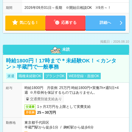
2026年09月01日～長期 ※開始日相談OK ※9月～！
期間
気になる！
応募する
詳細へ
掲載日：2026.08.10
未読
時給1800円！17時まで＊未経験OK！＜カンタ
ン＞半蔵門で一般事務
派遣
職種未経験OK
ブランクOK
WEB登録・面接OK
時給1800円 月収例 25万円 時給1800円×実働7h×週5日×4
給与
週 ※月収例を保証するものではありません。
交通費別途支給あり
1ヶ月3万円を上限として実費支給
交通費
25～30万円
月収例
東京都千代田区
勤務地
半蔵門駅から徒歩1分
/
麹町駅から徒歩6分