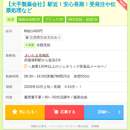
NEW
【大手製薬会社】駅近！安心長期！受発注や伝
票処理など
派遣
職種未経験OK
ブランクOK
WEB登録・面接OK
時給1400円
給与
交通費別途支給あり
全額支給
交通費
さいたま市南区
勤務地
武蔵浦和駅から徒歩2分
＼創業130年以上のジェネリック医薬品メーカー／
08:30～16:50(実働7時間25分 休憩55分)
勤務時間
2026年10月上旬～長期 ※10月～！
期間
履歴書不要
/
40～50代活躍中
/
服装自由
特徴
気になる！
応募する
詳細へ
掲載元企業名
パーソルテンプスタッフ株式会社 首都圏