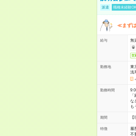
派遣
職種未経験O
≪まずは
無
給与
交
東
勤務地
浅
9:
勤務時間
「
な
も
【
期間
履
特徴
不