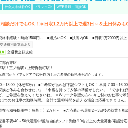
K
社会人未経験OK
ブランクOK
WEB登録・面接OK
相談だけでもOK！≫日収1.2万円以上で週3日～＆土日休みも
資格未経験：時給1500円～ ■週払いOK ■扶養内OK ■日収1万2000円以上
交通費別途支給あり
交通費全額支給
通費
京都台東区
草駅
/
三ノ輪駅
/
上野御徒町駅
/
…
≪自宅からドアtoドアで30分以内！≫ご希望の勤務地を紹介します。
00～18:00（休憩60分） ■ご希望があれば下記シフトもOK！ 早番 7:00～16:00 遅
家族と休みを合わせたい」 「余裕を持って夕飯の準備がしたい」 「できれば
ど、ご希望を教えてくださいね。 ※Wワーク希望の方へ 今ご覧のお仕事で希
う1つのお仕事の勤務時間。 合計で週40時間を超える場合は応募できません。
現在も積極採用中！急募！】2カ月～ ■ご応募から最短2～3日後の就業も相
歴書不要
/
40～50代活躍中
/
服装自由
/
シフト勤務
/
10名以上の大量募集
/
電話対応
要