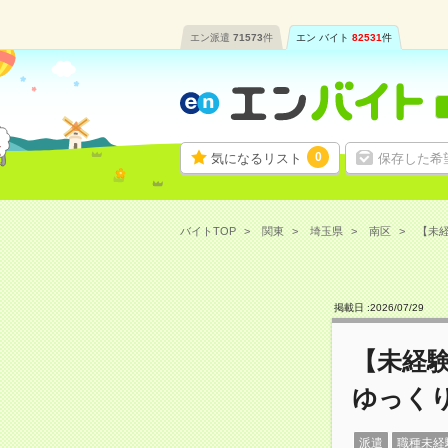
エン派遣
71573
件
エン バイト
82531
件
0
気になるリスト
保存した希
バイトTOP
関東
埼玉県
南区
【未経
掲載日 :
2026
/
07
/
29
【未経
ゆっく
派遣
職種未経