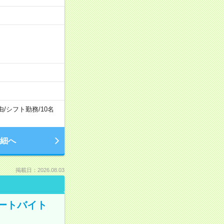
由
/
シフト勤務
/
10名
細へ
掲載日：2026.08.03
ートバイト