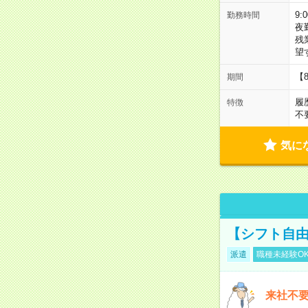
9:
勤務時間
夜
残
望
【
期間
履
特徴
不
気に
【シフト自由
派遣
職種未経験O
来社不要