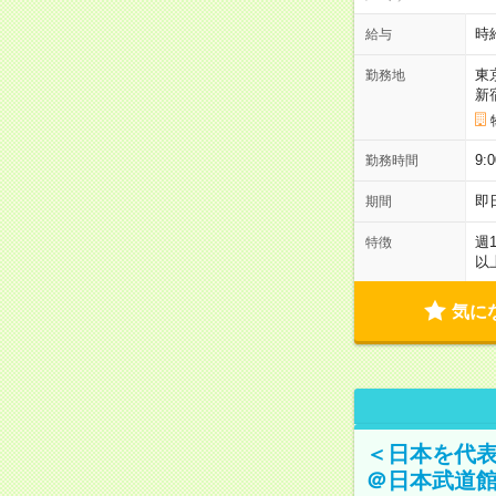
時
給与
東
勤務地
新
9:
勤務時間
即
期間
週
特徴
以
気に
＜日本を代
＠日本武道