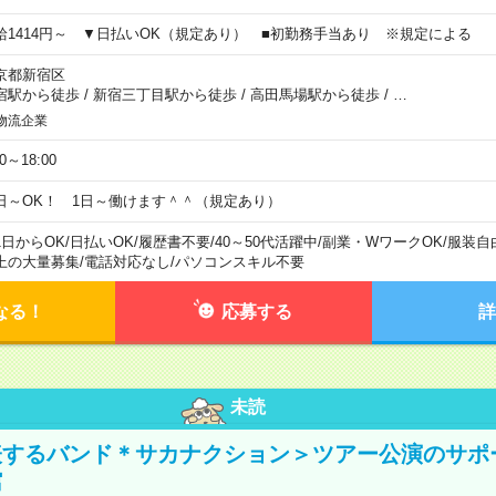
給1414円～ ▼日払いOK（規定あり） ■初勤務手当あり ※規定による
京都新宿区
宿駅から徒歩
/
新宿三丁目駅から徒歩
/
高田馬場駅から徒歩
/
…
物流企業
00～18:00
日～OK！ 1日～働けます＾＾（規定あり）
1日からOK
/
日払いOK
/
履歴書不要
/
40～50代活躍中
/
副業・WワークOK
/
服装自
上の大量募集
/
電話対応なし
/
パソコンスキル不要
なる！
応募する
詳
未読
表するバンド＊サカナクション＞ツアー公演のサポ
館