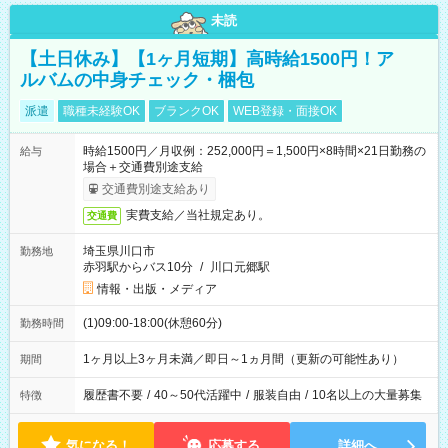
未読
【土日休み】【1ヶ月短期】高時給1500円！ア
ルバムの中身チェック・梱包
派遣
職種未経験OK
ブランクOK
WEB登録・面接OK
時給1500円／月収例：252,000円＝1,500円×8時間×21日勤務の
給与
場合＋交通費別途支給
交通費別途支給あり
実費支給／当社規定あり。
交通費
埼玉県川口市
勤務地
赤羽駅からバス10分
/
川口元郷駅
情報・出版・メディア
(1)09:00-18:00(休憩60分)
勤務時間
1ヶ月以上3ヶ月未満／即日～1ヵ月間（更新の可能性あり）
期間
履歴書不要
/
40～50代活躍中
/
服装自由
/
10名以上の大量募集
特徴
気になる！
応募する
詳細へ