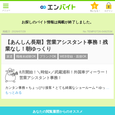
0
メニュー
気になる！
ログイン
お探しのバイト情報は掲載が終了しました。
掲載日 :2026
/
07
/
29
No.TEMPGT26-0492534
【あんしん長期】営業アシスタント事務！残
業なし！朝ゆっくり
派遣
職種未経験OK
ブランクOK
WEB登録・面接OK
8月開始！＼時短×／武蔵浦和！外国車ディーラー！
営業アシスタント事務！
カンタン事務＋ちょっぴり接客＊とても綺麗なショールーム＊ゆっ
...
もっとみる
あなたの閲覧履歴からのオススメ