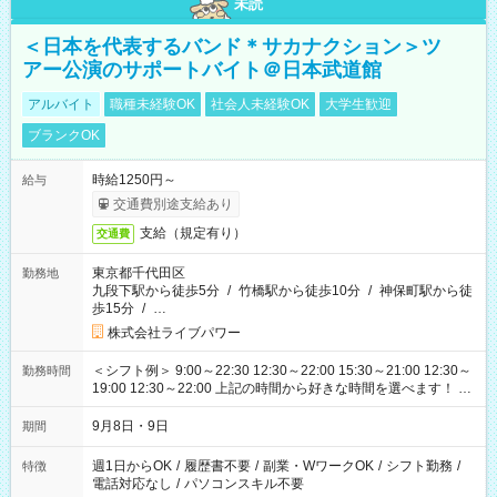
未読
＜日本を代表するバンド＊サカナクション＞ツ
アー公演のサポートバイト＠日本武道館
アルバイト
職種未経験OK
社会人未経験OK
大学生歓迎
ブランクOK
時給1250円～
給与
交通費別途支給あり
支給（規定有り）
交通費
東京都千代田区
勤務地
九段下駅から徒歩5分
/
竹橋駅から徒歩10分
/
神保町駅から徒
歩15分
/
…
株式会社ライブパワー
＜シフト例＞ 9:00～22:30 12:30～22:00 15:30～21:00 12:30～
勤務時間
19:00 12:30～22:00 上記の時間から好きな時間を選べます！ ※
時間は変更となる可能性があります
9月8日・9日
期間
週1日からOK
/
履歴書不要
/
副業・WワークOK
/
シフト勤務
/
特徴
電話対応なし
/
パソコンスキル不要