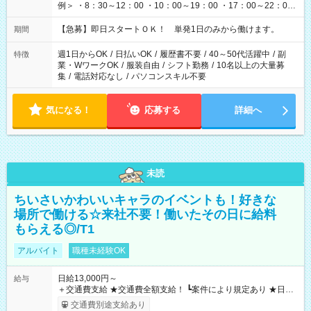
例＞ ・8：30～12：00 ・10：00～19：00 ・17：00～22：00
・13：00～22：00 ・22：00～翌6：00 など
【急募】即日スタートＯＫ！ 単発1日のみから働けます。
期間
週1日からOK
/
日払いOK
/
履歴書不要
/
40～50代活躍中
/
副
特徴
業・WワークOK
/
服装自由
/
シフト勤務
/
10名以上の大量募
集
/
電話対応なし
/
パソコンスキル不要
気になる！
応募する
詳細へ
未読
ちいさいかわいいキャラのイベントも！好きな
場所で働ける☆来社不要！働いたその日に給料
もらえる◎/T1
アルバイト
職種未経験OK
日給13,000円～
給与
＋交通費支給 ★交通費全額支給！ ┗案件により規定あり ★日払
いOK！（規定あり） ┗働いたその日に現金GET♪ お仕事後はコ
交通費別途支給あり