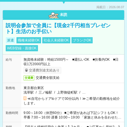
掲載日：2026.08.07
未読
説明会参加で全員に【現金2千円相当プレゼン
ト】生活のお手伝い
派遣
職種未経験OK
社会人未経験OK
ブランクOK
WEB登録・面接OK
無資格未経験：時給1500円～ ■週払いOK ■扶養内OK ■日
給与
収1万2000円以上
交通費別途支給あり
交通費全額支給
交通費
東京都台東区
勤務地
浅草駅
/
三ノ輪駅
/
上野御徒町駅
/
…
≪自宅からドアtoドアで30分以内！≫ご希望の勤務地を紹介
します。
9:00～18:00（休憩60分） ■ご希望があれば下記シフトもOK！
勤務時間
早番 7:00～16:00 遅番 10:00～19:00 「家族と休みを合わせた
い」 「余裕を持って夕飯の準備がしたい」 「できれば残業はし
たくない」 など、ご希望を教えてくださいね。 ※Wワーク希望