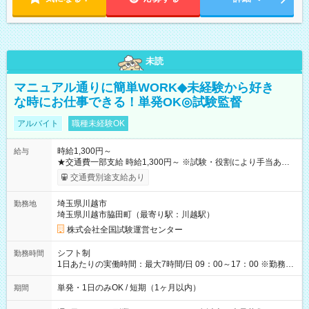
未読
マニュアル通りに簡単WORK◆未経験から好き
な時にお仕事できる！単発OK◎試験監督
アルバイト
職種未経験OK
時給1,300円～
給与
★交通費一部支給 時給1,300円～ ※試験・役割により手当あり
※勤務回数により昇給あり 【即給（前払い）オプションあ
交通費別途支給あり
り！】 希望される場合、勤務から1週間ほどで給与の一部を受け
取れます。 ※手数料418円がかかります。 【過去試験日の収入
埼玉県川越市
勤務地
例】 ・河合塾模擬試験 8:30～17:30（休憩1時間） 時給1,300円
埼玉県川越市脇田町（最寄り駅：川越駅）
×8時間＝日収10,400円＋交通費 ※当日の役割により時給＋100
円の場合あり ・国家試験 7:00～13:30（休憩なし） 時給1,300
株式会社全国試験運営センター
円（役割手当＋100円）×6時間＝日収8,400円＋交通費 【試用期
間】試用期間なし
シフト制
勤務時間
1日あたりの実働時間：最大7時間/日 09：00～17：00 ※勤務時
間は 試験により異なります。
単発・1日のみOK / 短期（1ヶ月以内）
期間