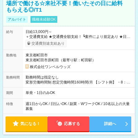
場所で働ける☆来社不要！働いたその日に給料
もらえる◎/T1
アルバイト
職種未経験OK
日給13,000円～
給与
＋交通費支給 ★交通費全額支給！ ┗案件により規定あり ★日払
いOK！（規定あり） ┗働いたその日に現金GET♪ お仕事後はコ
交通費別途支給あり
ンビニATMから 日払い分を引き落とせます！ 【試用期間】試
用期間なし
東京都町田市
勤務地
東京都町田市原町田（最寄り駅：町田駅）
株式会社ワンベルウッズ
勤務時間は指定なし
勤務時間
変形労働時間制 想定労働時間160時間/月 【シフト例】 ・8：00
～21：00
単発・1日のみOK
期間
週1日からOK / 日払いOK / 副業・WワークOK / 10名以上の大量
特徴
募集
気になる！
応募する
詳細へ