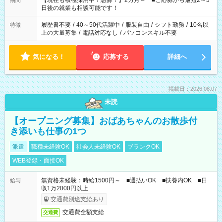
【現在も積極採用中！急募！】2カ月～ ■ご応募から最短2～3
期間
の方へ 今ご覧のお仕事で希望する勤務時間と、もう1つのお仕事
日後の就業も相談可能です！
の勤務時間。 合計で週40時間を超える場合は応募できません。
履歴書不要
/
40～50代活躍中
/
服装自由
/
シフト勤務
/
10名以
特徴
上の大量募集
/
電話対応なし
/
パソコンスキル不要
気になる！
応募する
詳細へ
掲載日：2026.08.07
未読
【オープニング募集】おばあちゃんのお散歩付
き添いも仕事の1つ
派遣
職種未経験OK
社会人未経験OK
ブランクOK
WEB登録・面接OK
無資格未経験：時給1500円～ ■週払いOK ■扶養内OK ■日
給与
収1万2000円以上
交通費別途支給あり
交通費全額支給
交通費