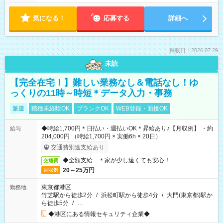
気になる！
応募する
詳細へ
掲載日：2026.07.29
未読
【完全在宅！】難しい業務なし＆電話なし！ゆ
っくりの11時～時短＊データ入力・事務
派遣
職種未経験OK
ブランクOK
WEB登録・面接OK
◆時給1,700円＊日払い・週払いOK＊昇給あり♪【月収例】 ・約
給与
204,000円 （時給1,700円 × 実働6h × 20日）
交通費別途支給あり
◆全額支給 ＊家が少し遠くても安心！
交通費
20～25万円
月収例
東京都港区
勤務地
竹芝駅から徒歩2分
/
浜松町駅から徒歩4分
/
大門(東京都)駅か
ら徒歩5分
/
…
◆港区にある情報セキュリティ企業◆