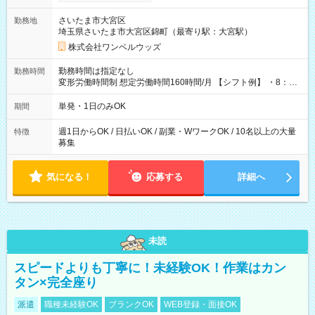
ンビニATMから 日払い分を引き落とせます！ 【試用期間】試
用期間なし
さいたま市大宮区
勤務地
埼玉県さいたま市大宮区錦町（最寄り駅：大宮駅）
株式会社ワンベルウッズ
勤務時間は指定なし
勤務時間
変形労働時間制 想定労働時間160時間/月 【シフト例】 ・8：00
～21：00
単発・1日のみOK
期間
週1日からOK / 日払いOK / 副業・WワークOK / 10名以上の大量
特徴
募集
気になる！
応募する
詳細へ
未読
スピードよりも丁寧に！未経験OK！作業はカン
タン×完全座り
派遣
職種未経験OK
ブランクOK
WEB登録・面接OK