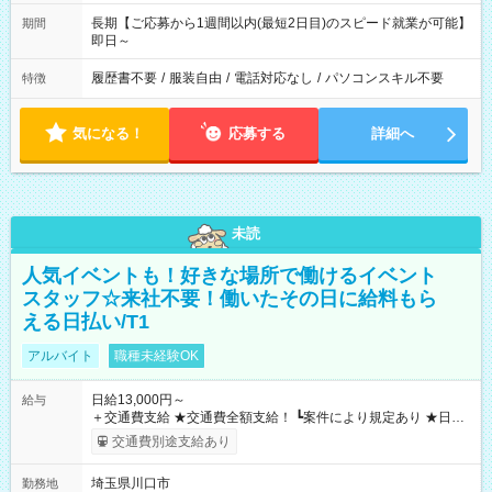
長期【ご応募から1週間以内(最短2日目)のスピード就業が可能】
期間
即日～
履歴書不要
/
服装自由
/
電話対応なし
/
パソコンスキル不要
特徴
気になる！
応募する
詳細へ
未読
人気イベントも！好きな場所で働けるイベント
スタッフ☆来社不要！働いたその日に給料もら
える日払い/T1
アルバイト
職種未経験OK
日給13,000円～
給与
＋交通費支給 ★交通費全額支給！ ┗案件により規定あり ★日払
いOK！（規定あり） ┗働いたその日に現金GET♪ お仕事後はコ
交通費別途支給あり
ンビニATMから 日払い分を引き落とせます！ 【試用期間】試
用期間なし
埼玉県川口市
勤務地