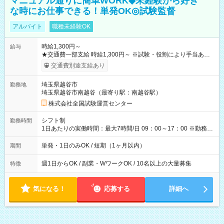
マニュアル通りに簡単WORK◆未経験から好き
な時にお仕事できる！単発OK◎試験監督
アルバイト
職種未経験OK
時給1,300円～
給与
★交通費一部支給 時給1,300円～ ※試験・役割により手当あり
※勤務回数により昇給あり 【即給（前払い）オプションあ
交通費別途支給あり
り！】 希望される場合、勤務から1週間ほどで給与の一部を受け
取れます。 ※手数料418円がかかります。 【過去試験日の収入
埼玉県越谷市
勤務地
例】 ・河合塾模擬試験 8:30～17:30（休憩1時間） 時給1,300円
埼玉県越谷市南越谷（最寄り駅：南越谷駅）
×8時間＝日収10,400円＋交通費 ※当日の役割により時給＋100
円の場合あり ・国家試験 7:00～13:30（休憩なし） 時給1,300
株式会社全国試験運営センター
円（役割手当＋100円）×6時間＝日収8,400円＋交通費 【試用期
間】試用期間なし
シフト制
勤務時間
1日あたりの実働時間：最大7時間/日 09：00～17：00 ※勤務時
間は 試験により異なります。
単発・1日のみOK / 短期（1ヶ月以内）
期間
週1日からOK / 副業・WワークOK / 10名以上の大量募集
特徴
気になる！
応募する
詳細へ