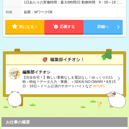
1日あたりの実働時間：最大8時間/日 勤務時間 9：00～18：
00(実働8h、休憩1h) 土日祝含む週3日～OK、シフト制 ※もちろ
ん週5日勤務もOK♪ 勤務期間：2026年8月12日～9月9日※リスト
副業・WワークOK
特徴
全件完了で業務終了
気になる！
応募する
詳細へ
編集部イチオシ
【完全在宅！】難しい業務なし＆電話なし！ゆっくりの11
時～時短＊データ入力・事務、＜SEKAI NO OWARI＊8月15
日・16日＞ドーム公演のサポートバイトなど
(8/7UP!)
お仕事の概要