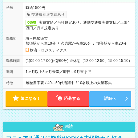
時給1500円
給与
交通費別途支給あり
実費支給／当社規定あり。通勤交通費実費支払／上限4
交通費
万円／月※規定あり
埼玉県加須市
勤務地
加須駅から車10分
/
久喜駅から車20分
/
鴻巣駅から車20分
物流・ロジスティクス
(1)09:00-17:00(休憩60分) ※休憩（12:00-12:50、15:00-15:10）
勤務時間
1ヶ月以上3ヶ月未満／即日～9月末まで
期間
履歴書不要
/
40～50代活躍中
/
10名以上の大量募集
特徴
気になる！
応募する
詳細へ
未読