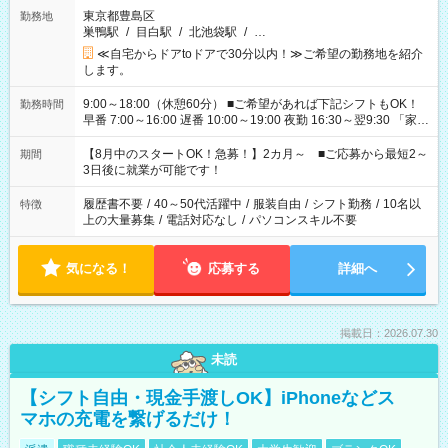
東京都豊島区
勤務地
巣鴨駅
/
目白駅
/
北池袋駅
/
…
≪自宅からドアtoドアで30分以内！≫ご希望の勤務地を紹介
します。
9:00～18:00（休憩60分） ■ご希望があれば下記シフトもOK！
勤務時間
早番 7:00～16:00 遅番 10:00～19:00 夜勤 16:30～翌9:30 「家族
と休みを合わせたい」 「余裕を持って夕飯の準備がしたい」
「できれば残業はしたくない」 など、ご希望を教えてください
【8月中のスタートOK！急募！】2カ月～ ■ご応募から最短2～
期間
ね。 ※Wワーク希望の方へ 今ご覧のお仕事で希望する勤務時間
3日後に就業が可能です！
と、もう1つのお仕事の勤務時間。 合計で週40時間を超える場
合は応募できません。
履歴書不要
/
40～50代活躍中
/
服装自由
/
シフト勤務
/
10名以
特徴
上の大量募集
/
電話対応なし
/
パソコンスキル不要
気になる！
応募する
詳細へ
掲載日：2026.07.30
未読
【シフト自由・現金手渡しOK】iPhoneなどス
マホの充電を繋げるだけ！