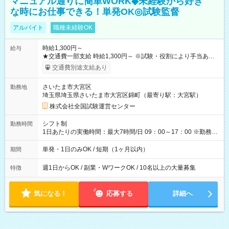
マニュアル通りに簡単WORK◆未経験から好き
な時にお仕事できる！単発OK◎試験監督
アルバイト
職種未経験OK
時給1,300円～
給与
★交通費一部支給 時給1,300円～ ※試験・役割により手当あり
※勤務回数により昇給あり 【即給（前払い）オプションあ
交通費別途支給あり
り！】 希望される場合、勤務から1週間ほどで給与の一部を受け
取れます。 ※手数料418円がかかります。 【過去試験日の収入
さいたま市大宮区
勤務地
例】 ・河合塾模擬試験 8:30～17:30（休憩1時間） 時給1,300円
埼玉県埼玉県さいたま市大宮区錦町（最寄り駅：大宮駅）
×8時間＝日収10,400円＋交通費 ※当日の役割により時給＋100
円の場合あり ・国家試験 7:00～13:30（休憩なし） 時給1,300
株式会社全国試験運営センター
円（役割手当＋100円）×6時間＝日収8,400円＋交通費 【試用期
間】試用期間なし
シフト制
勤務時間
1日あたりの実働時間：最大7時間/日 09：00～17：00 ※勤務時
間は 試験により異なります。
単発・1日のみOK / 短期（1ヶ月以内）
期間
週1日からOK / 副業・WワークOK / 10名以上の大量募集
特徴
気になる！
応募する
詳細へ