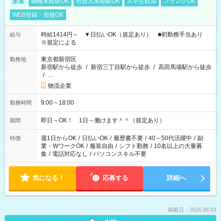
派遣
職種未経験OK
社会人未経験OK
大学生歓迎
ブランクOK
WEB登録・面接OK
時給1414円～ ▼日払いOK（規定あり） ■初勤務手当あり
給与
※規定による
東京都新宿区
勤務地
新宿駅から徒歩
/
新宿三丁目駅から徒歩
/
高田馬場駅から徒歩
/
…
物流企業
9:00～18:00
勤務時間
即日～OK！ 1日～働けます＾＾（規定あり）
期間
週1日からOK
/
日払いOK
/
履歴書不要
/
40～50代活躍中
/
副
特徴
業・WワークOK
/
服装自由
/
シフト勤務
/
10名以上の大量募
集
/
電話対応なし
/
パソコンスキル不要
気になる！
応募する
詳細へ
掲載日：2026.08.03