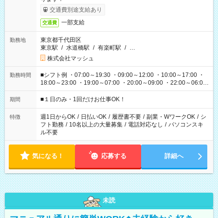
交通費別途支給あり
一部支給
交通費
東京都千代田区
勤務地
東京駅
/
水道橋駅
/
有楽町駅
/
…
株式会社マッシュ
■シフト例 ・07:00～19:30 ・09:00～12:00 ・10:00～17:00 ・
勤務時間
18:00～23:00 ・19:00～07:00 ・20:00～09:00 ・22:00～06:00
etc ★最短で3時間で5,120円のお仕事から 15時間で2万円近く稼
げるお仕事も！ ご希望のお時間に合わせてご紹介！ ※シフトは
■１日のみ・1回だけお仕事OK！
期間
現場によって異なります。 ※勿論、休憩時間はあるのでご安心
ください！
週1日からOK
/
日払いOK
/
履歴書不要
/
副業・WワークOK
/
シ
特徴
フト勤務
/
10名以上の大量募集
/
電話対応なし
/
パソコンスキ
ル不要
気になる！
応募する
詳細へ
未読