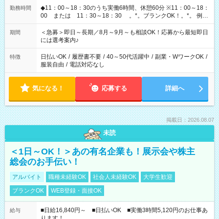
◆11：00～18：30のうち実働6時間、休憩60分 ※11：00～18：
勤務時間
00 または 11：30～18：30 。*。ブランクOK！。*。 例え
ば前職が、 在宅/財団法人/事務/コールセンター/受付/販売/カフェ
スタッフ スイーツ販売/ホテルフロント/化粧品販売/など 様々な
＜急募＞即日～長期／8月～9月～も相談OK！応募から最短即日
期間
業界から入社して活躍されています♪
には選考案内♪
日払いOK
/
履歴書不要
/
40～50代活躍中
/
副業・WワークOK
/
特徴
服装自由
/
電話対応なし
気になる！
応募する
詳細へ
掲載日：2026.08.07
未読
＜1日～OK！＞あの有名企業も！展示会や株主
総会のお手伝い！
アルバイト
職種未経験OK
社会人未経験OK
大学生歓迎
ブランクOK
WEB登録・面接OK
■日給16,840円～ ■日払いOK ■実働3時間5,120円のお仕事あ
給与
ります！