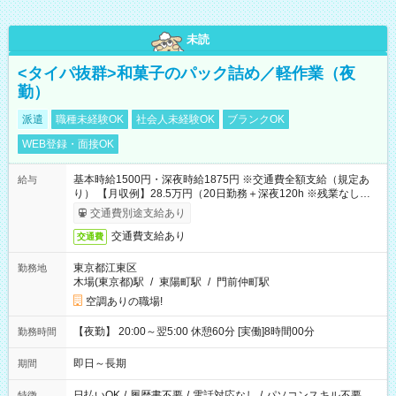
未読
<タイパ抜群>和菓子のパック詰め／軽作業（夜
勤）
派遣
職種未経験OK
社会人未経験OK
ブランクOK
WEB登録・面接OK
基本時給1500円・深夜時給1875円 ※交通費全額支給（規定あ
給与
り） 【月収例】28.5万円（20日勤務＋深夜120h ※残業なしの場
合）
交通費別途支給あり
交通費支給あり
交通費
東京都江東区
勤務地
木場(東京都)駅
/
東陽町駅
/
門前仲町駅
空調ありの職場!
【夜勤】 20:00～翌5:00 休憩60分 [実働]8時間00分
勤務時間
即日～長期
期間
日払いOK
/
履歴書不要
/
電話対応なし
/
パソコンスキル不要
特徴