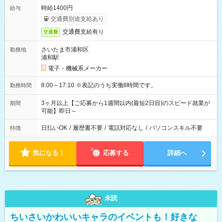
時給1400円
給与
交通費別途支給あり
交通費支給有り
交通費
さいたま市浦和区
勤務地
浦和駅
電子・機械系メーカー
8:00～17:10 ※表記のうち実働8時間です。
勤務時間
3ヶ月以上【ご応募から1週間以内(最短2日目)のスピード就業が
期間
可能】即日～
日払いOK
/
履歴書不要
/
電話対応なし
/
パソコンスキル不要
特徴
気になる！
応募する
詳細へ
未読
ちいさいかわいいキャラのイベントも！好きな