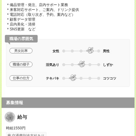
＊備品管理・発注、店内サポート業務
＊来客対応サポート、ご案内、ドリンク提供
＊電話対応（取り次ぎ、予約、案内など）
＊顧客データ管理
＊店内美化・清掃
＊SNS更新 など
職場の雰囲気
男女比率
女性
男性
職場の様子
活気あり
しずか
仕事の仕方
テキパキ
コツコツ
募集情報
給与
時給1550円
交通費別途支給あり