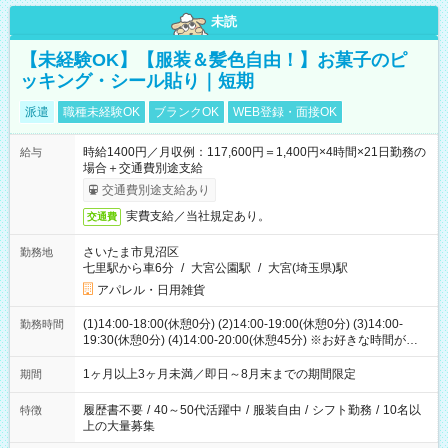
未読
【未経験OK】【服装＆髪色自由！】お菓子のピ
ッキング・シール貼り｜短期
派遣
職種未経験OK
ブランクOK
WEB登録・面接OK
時給1400円／月収例：117,600円＝1,400円×4時間×21日勤務の
給与
場合＋交通費別途支給
交通費別途支給あり
実費支給／当社規定あり。
交通費
さいたま市見沼区
勤務地
七里駅から車6分
/
大宮公園駅
/
大宮(埼玉県)駅
アパレル・日用雑貨
(1)14:00-18:00(休憩0分) (2)14:00-19:00(休憩0分) (3)14:00-
勤務時間
19:30(休憩0分) (4)14:00-20:00(休憩45分) ※お好きな時間が選べ
ます
1ヶ月以上3ヶ月未満／即日～8月末までの期間限定
期間
履歴書不要
/
40～50代活躍中
/
服装自由
/
シフト勤務
/
10名以
特徴
上の大量募集