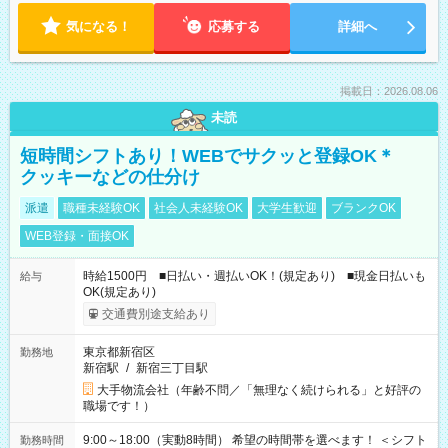
気になる！
応募する
詳細へ
掲載日：2026.08.06
未読
短時間シフトあり！WEBでサクッと登録OK＊
クッキーなどの仕分け
派遣
職種未経験OK
社会人未経験OK
大学生歓迎
ブランクOK
WEB登録・面接OK
時給1500円 ■日払い・週払いOK！(規定あり) ■現金日払いも
給与
OK(規定あり)
交通費別途支給あり
東京都新宿区
勤務地
新宿駅
/
新宿三丁目駅
大手物流会社（年齢不問／「無理なく続けられる」と好評の
職場です！）
9:00～18:00（実動8時間） 希望の時間帯を選べます！ ＜シフト
勤務時間