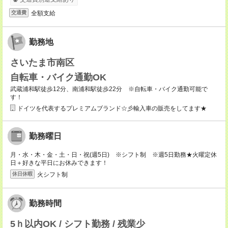
全額支給
交通費
勤務地
さいたま市南区
自転車・バイク通勤OK
武蔵浦和駅徒歩12分、南浦和駅徒歩22分 ※自転車・バイク通勤可能で
す！
ドイツを代表するプレミアムブランド☆彡輸入車の販売をしてます★
勤務曜日
月・水・木・金・土・日・祝(週5日) ※シフト制 ※週5日勤務★火曜定休
日＋好きな平日にお休みできます！
火シフト制
休日休暇
勤務時間
5ｈ以内OK / シフト勤務 / 残業少