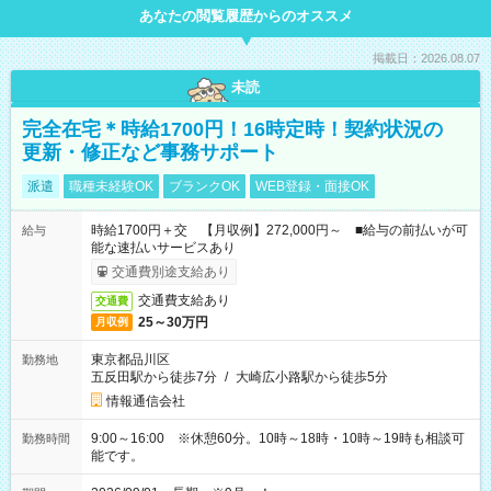
あなたの閲覧履歴からのオススメ
掲載日：2026.08.07
未読
完全在宅＊時給1700円！16時定時！契約状況の
更新・修正など事務サポート
派遣
職種未経験OK
ブランクOK
WEB登録・面接OK
時給1700円＋交 【月収例】272,000円～ ■給与の前払いが可
給与
能な速払いサービスあり
交通費別途支給あり
交通費支給あり
交通費
25～30万円
月収例
東京都品川区
勤務地
五反田駅から徒歩7分
/
大崎広小路駅から徒歩5分
情報通信会社
9:00～16:00 ※休憩60分。10時～18時・10時～19時も相談可
勤務時間
能です。