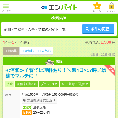
0
メニュー
気になる！
ログイン
検索結果
条件の変更
浦和区で総務・人事・労務のバイト一覧
4
1,500
件中
1
～
4
件表示
平均時給:
円
新着順
時給順
人気順
掲載日：2026.08.07
未読
NEW
≪浦和≫子育てに理解あり！＼週4日×17時／総
務でマルチに！
派遣
職種未経験OK
ブランクOK
WEB登録・面接OK
時給1500円 月収例 156,000円+残業代
給与
交通費別途支給あり
全額支給
交通費
15～20万円
月収例