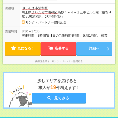
態、給与は本採用時と同じです。
さいたま市浦和区
勤務地
埼玉県
さいたま市浦和区
高砂４－４－１三幸ビル１階（最寄り
駅：JR浦和駅、JR中浦和駅）
リンク・パートナー協同組合
8:30～17:30
勤務時間
実働時間：8時間/日 1日の労働時間8時間、休憩1時間。 残業は
月平均15時間程です。
気になる！
応募する
詳細へ
掲載元企業名
リンク・パートナー協同組合
少しエリアを広げると、
19
求人が
件増えます！
見てみる