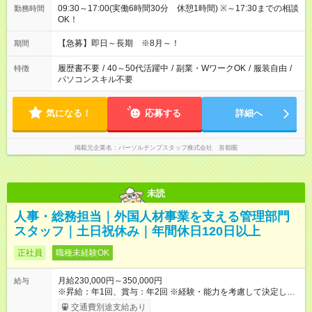
09:30～17:00(実働6時間30分 休憩1時間) ※～17:30までの相談
勤務時間
OK！
【急募】即日～長期 ※8月～！
期間
履歴書不要
/
40～50代活躍中
/
副業・WワークOK
/
服装自由
/
特徴
パソコンスキル不要
気になる！
応募する
詳細へ
掲載元企業名
パーソルテンプスタッフ株式会社 首都圏
未読
人事・総務担当｜外国人材事業を支える管理部門
スタッフ｜土日祝休み｜年間休日120日以上
正社員
職種未経験OK
月給230,000円～350,000円
給与
※昇給：年1回、賞与：年2回 ※経験・能力を考慮して決定しま
す。 【試用期間】試用期間あり 試用期間の長さ：3ヶ月 雇用形
交通費別途支給あり