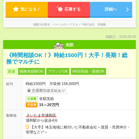
気になる！
応募する
詳細へ
掲載元企業名
パーソルテンプスタッフ株式会社 首都圏
掲載日：2026.08.03
未読
《時間相談OK！》時給1500円！大手！長期！総
務でマルチに
派遣
職種未経験OK
ブランクOK
WEB登録・面接OK
時給1500円 月収例 156,000円
給与
交通費別途支給あり
全額支給
交通費
15～20万円
月収例
さいたま市浦和区
勤務地
浦和駅から徒歩4分
【大手】埼玉地域に根付いた不動産会社＜賃貸・売買仲介・
管理など♪*＞