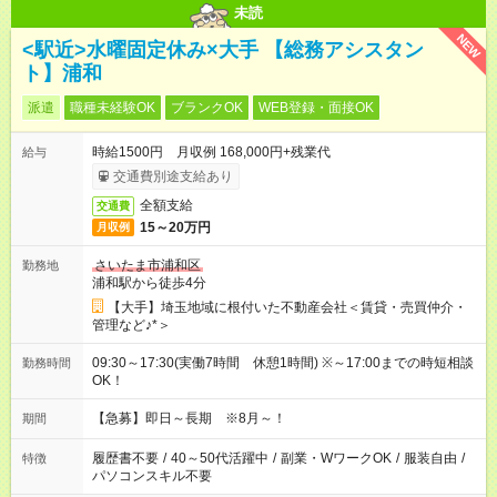
未読
NEW
<駅近>水曜固定休み×大手 【総務アシスタン
ト】浦和
派遣
職種未経験OK
ブランクOK
WEB登録・面接OK
時給1500円 月収例 168,000円+残業代
給与
交通費別途支給あり
全額支給
交通費
15～20万円
月収例
さいたま市浦和区
勤務地
浦和駅から徒歩4分
【大手】埼玉地域に根付いた不動産会社＜賃貸・売買仲介・
管理など♪*＞
09:30～17:30(実働7時間 休憩1時間) ※～17:00までの時短相談
勤務時間
OK！
【急募】即日～長期 ※8月～！
期間
履歴書不要
/
40～50代活躍中
/
副業・WワークOK
/
服装自由
/
特徴
パソコンスキル不要