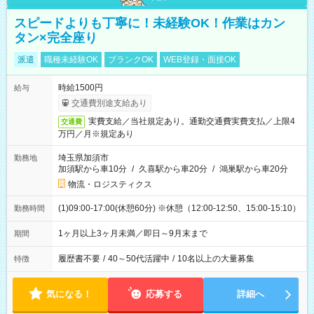
スピードよりも丁寧に！未経験OK！作業はカン
タン×完全座り
派遣
職種未経験OK
ブランクOK
WEB登録・面接OK
時給1500円
給与
交通費別途支給あり
実費支給／当社規定あり。通勤交通費実費支払／上限4
交通費
万円／月※規定あり
埼玉県加須市
勤務地
加須駅から車10分
/
久喜駅から車20分
/
鴻巣駅から車20分
物流・ロジスティクス
(1)09:00-17:00(休憩60分) ※休憩（12:00-12:50、15:00-15:10）
勤務時間
1ヶ月以上3ヶ月未満／即日～9月末まで
期間
履歴書不要
/
40～50代活躍中
/
10名以上の大量募集
特徴
気になる！
応募する
詳細へ