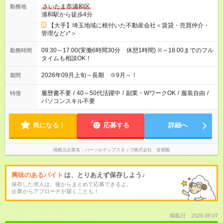
さいたま市浦和区
勤務地
浦和駅から徒歩4分
【大手】埼玉地域に根付いた不動産会社＜賃貸・売買仲介・
管理など♪*＞
09:30～17:00(実働6時間30分 休憩1時間) ※～18:00までのフル
勤務時間
タイムも相談OK！
2026年09月上旬～長期 ※9月～！
期間
履歴書不要
/
40～50代活躍中
/
副業・WワークOK
/
服装自由
/
特徴
パソコンスキル不要
気になる！
応募する
詳細へ
掲載元企業名
パーソルテンプスタッフ株式会社 首都圏
興味のあるバイト
は、とりあえず保存しよう♪
保存した求人は、後からまとめて応募できるよ。
企業からアプローチが届くことも！
掲載日：2026.08.07