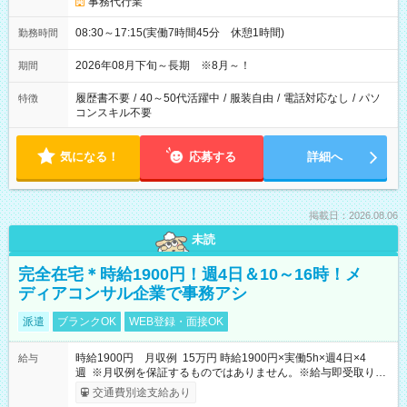
事務代行業
08:30～17:15(実働7時間45分 休憩1時間)
勤務時間
2026年08月下旬～長期 ※8月～！
期間
履歴書不要
/
40～50代活躍中
/
服装自由
/
電話対応なし
/
パソ
特徴
コンスキル不要
気になる！
応募する
詳細へ
掲載日：2026.08.06
未読
完全在宅＊時給1900円！週4日＆10～16時！メ
ディアコンサル企業で事務アシ
派遣
ブランクOK
WEB登録・面接OK
時給1900円 月収例 15万円 時給1900円×実働5h×週4日×4
給与
週 ※月収例を保証するものではありません。※給与即受取りサ
ービス利用可（利用条件有）
交通費別途支給あり