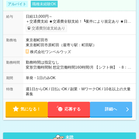
アルバイト
職種未経験OK
日給13,000円～
給与
＋交通費支給 ★交通費全額支給！ ┗案件により規定あり ★日払
いOK！（規定あり） ┗働いたその日に現金GET♪ お仕事後はコ
交通費別途支給あり
ンビニATMから 日払い分を引き落とせます！ 【試用期間】試
用期間なし
東京都町田市
勤務地
東京都町田市原町田（最寄り駅：町田駅）
株式会社ワンベルウッズ
勤務時間は指定なし
勤務時間
変形労働時間制 想定労働時間160時間/月 【シフト例】 ・8：00
～21：00
単発・1日のみOK
期間
週1日からOK / 日払いOK / 副業・WワークOK / 10名以上の大量
特徴
募集
気になる！
応募する
詳細へ
未読