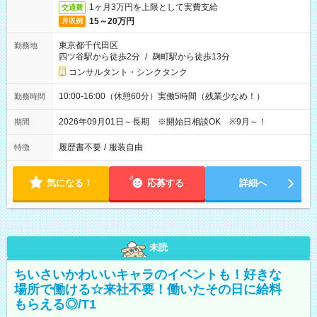
1ヶ月3万円を上限として実費支給
交通費
15～20万円
月収例
東京都千代田区
勤務地
四ツ谷駅から徒歩2分
/
麹町駅から徒歩13分
コンサルタント・シンクタンク
10:00-16:00（休憩60分）実働5時間（残業少なめ！）
勤務時間
2026年09月01日～長期 ※開始日相談OK ※9月～！
期間
履歴書不要
/
服装自由
特徴
気になる！
応募する
詳細へ
未読
ちいさいかわいいキャラのイベントも！好きな
場所で働ける☆来社不要！働いたその日に給料
もらえる◎/T1