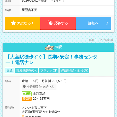
2026/09/01～長期 ※9月～！
期間
履歴書不要
特徴
気になる！
応募する
詳細へ
掲載日：2026.08.06
未読
【大宮駅徒歩すぐ】長期×安定！事務センタ
ー！電話ナシ
派遣
職種未経験OK
ブランクOK
WEB登録・面接OK
時給1300円 月収例 201,500円
給与
交通費別途支給あり
全額支給
交通費
20～25万円
月収例
さいたま市大宮区
勤務地
大宮(埼玉県)駅から徒歩3分