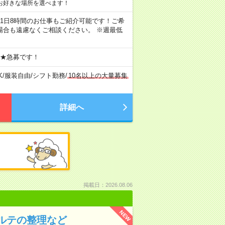
お好きな場所を選べます！
ちろん1日8時間のお仕事もご紹介可能です！ご希
場合も遠慮なくご相談ください。 ※週最低
 ★急募です！
K
/
服装自由
/
シフト勤務
/
10名以上の大量募集
詳細へ
掲載日：2026.08.06
NEW
カルテの整理など