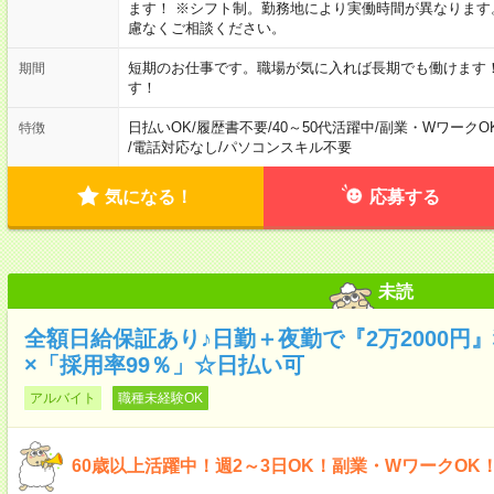
ます！ ※シフト制。勤務地により実働時間が異なりま
慮なくご相談ください。
短期のお仕事です。職場が気に入れば長期でも働けます
期間
す！
日払いOK
/
履歴書不要
/
40～50代活躍中
/
副業・WワークO
特徴
/
電話対応なし
/
パソコンスキル不要
気になる！
応募する
未読
全額日給保証あり♪日勤＋夜勤で『2万2000円
×「採用率99％」☆日払い可
アルバイト
職種未経験OK
60歳以上活躍中！週2～3日OK！副業・WワークOK