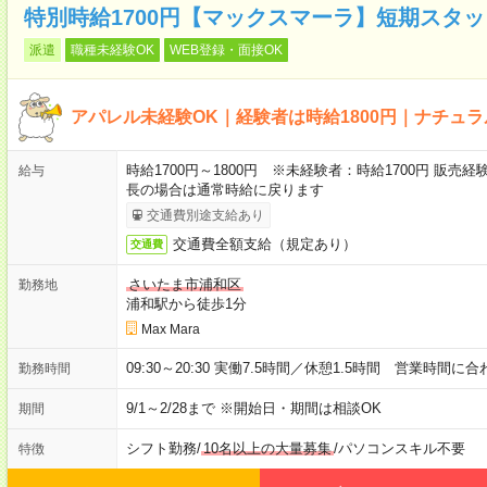
特別時給1700円【マックスマーラ】短期スタ
派遣
職種未経験OK
WEB登録・面接OK
アパレル未経験OK｜経験者は時給1800円｜ナチュ
時給1700円～1800円 ※未経験者：時給1700円 販売経
給与
長の場合は通常時給に戻ります
交通費別途支給あり
交通費全額支給（規定あり）
交通費
さいたま市浦和区
勤務地
浦和駅から徒歩1分
Max Mara
09:30～20:30 実働7.5時間／休憩1.5時間 営業時間
勤務時間
9/1～2/28まで ※開始日・期間は相談OK
期間
シフト勤務
/
10名以上の大量募集
/
パソコンスキル不要
特徴