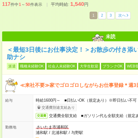
1,540
117
平均時給:
円
件中
1
～
50
件表示
1
2
3
次へ
未読
＜最短3日後にお仕事決定！＞お散歩の付き添
助ナシ
派遣
職種未経験OK
社会人未経験OK
大学生歓迎
ブランクOK
WEB
≪来社不要≫家でゴロゴロしながらお仕事登録＊週3
時給1600円～ ■日払いOK（規定あり）※即日払い不可
給与
交通費別途支給あり
交通費全額支給 ■ガソリン代も全額支給（規定
交通費
さいたま市浦和区
勤務地
浦和駅
/
北浦和駅
/
与野駅