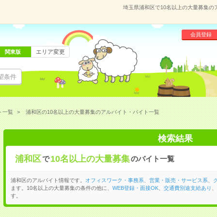
埼玉県浦和区で10名以上の大量募集の
会員登録
エリア変更
関東版
望条件
ト一覧
浦和区の10名以上の大量募集のアルバイト・バイト一覧
検索結果
浦和区
10名以上の大量募集
で
のバイト一覧
浦和区のアルバイト情報です。
オフィスワーク・事務系
、
営業・販売・サービス系
、
ます。10名以上の大量募集の条件の他に、
WEB登録・面接OK
、
交通費別途支給あり
、
す。