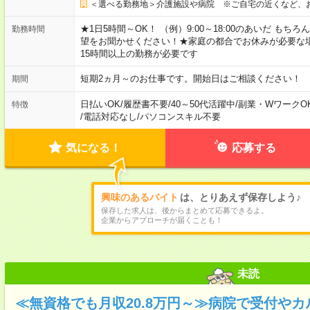
＜選べる勤務地＞介護施設や病院 ※ご自宅の近くなど、
★1日5時間～OK！ （例）9:00～18:00のあいだ も
勤務時間
望をお聞かせください！★家庭の都合でお休みが必要な
15時間以上の勤務が必要です
短期2ヵ月～のお仕事です。開始日はご相談ください！
期間
日払いOK
/
履歴書不要
/
40～50代活躍中
/
副業・WワークO
特徴
/
電話対応なし
/
パソコンスキル不要
気になる！
応募する
興味のあるバイト
は、とりあえず保存しよう♪
保存した求人は、後からまとめて応募できるよ。
企業からアプローチが届くことも！
未読
≪無資格でも月収20.8万円～≫病院で受付や