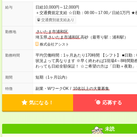
日給10,000円～12,000円
給与
＋交通費規定支給 ☆日勤：08:00～17:00／日給1万円 
交通費別途支給あり
さいたま市浦和区
勤務地
埼玉県
さいたま市浦和区
高砂（最寄り駅：浦和駅）
株式会社アシスト
平均労働時間：1ヶ月あたり170時間 【シフト】 ■日勤：08:00
勤務時間
状況よって異なります ※早く終われば1現場4～8時間勤務
わっても日給全額保証！ ☆ご希望の方は「日勤＋夜勤」
短期（1ヶ月以内）
期間
副業・WワークOK /
10名以上の大量募集
特徴
気になる！
応募する
未読