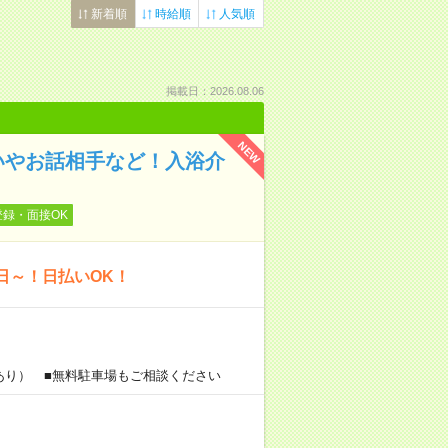
新着順
時給順
人気順
掲載日：2026.08.06
NEW
いやお話相手など！入浴介
登録・面接OK
日～！日払いOK！
あり） ■無料駐車場もご相談ください