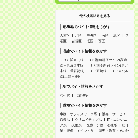
他の検索結果を見る
勤務地でバイト情報をさがす
大宮区
北区
中央区
南区
緑区
見
沼区
岩槻区
桜区
西区
沿線でバイト情報をさがす
ＪＲ京浜東北線
ＪＲ湘南新宿ライン(高崎
線－東海道本線)
ＪＲ湘南新宿ライン(東北
本線－横須賀線)
ＪＲ高崎線
ＪＲ東北本
線(上野－盛岡)
駅でバイト情報をさがす
浦和駅
北浦和駅
職種でバイト情報をさがす
事務・オフィスワーク系
販売・サービス・
営業系
クリエイティブ系
IT・エンジニ
ア系
技術系
医療・介護・福祉系
軽作
業・警備・イベント系
調査・教育・その他