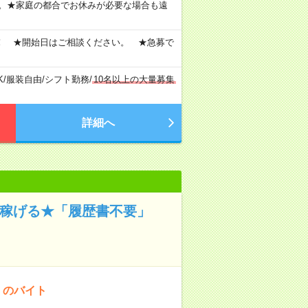
す。★家庭の都合でお休みが必要な場合も遠
！ ★開始日はご相談ください。 ★急募で
K
/
服装自由
/
シフト勤務
/
10名以上の大量募集
詳細へ
』稼げる★「履歴書不要」
！のバイト