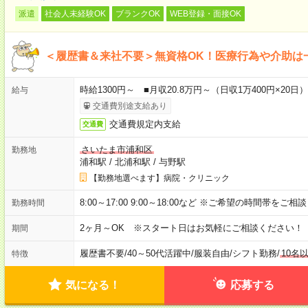
派遣
社会人未経験OK
ブランクOK
WEB登録・面接OK
＜履歴書＆来社不要＞無資格OK！医療行為や介助は
時給1300円～ ■月収20.8万円～（日収1万400円×20日）
給与
交通費別途支給あり
交通費規定内支給
交通費
さいたま市浦和区
勤務地
浦和駅
/
北浦和駅
/
与野駅
【勤務地選べます】病院・クリニック
8:00～17:00 9:00～18:00など ※ご希望の時間帯をご
勤務時間
2ヶ月～OK ※スタート日はお気軽にご相談ください！
期間
履歴書不要
/
40～50代活躍中
/
服装自由
/
シフト勤務
/
10名
特徴
気になる！
応募する