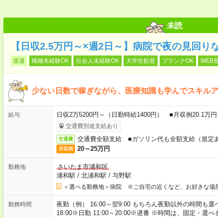
未読
【日収2.5万円～×週2日～】病院で夜の見回り
派遣
職種未経験OK
社会人未経験OK
大学生歓迎
ブランクOK
WEB
少ない日数で稼ぎながら、医療知識も学んでスキル
日収2万5200円～（日勤時給1400円） ■月収例20.1
給与
交通費別途支給あり
交通費全額支給 ■ガソリン代も全額支給（規定
交通費
20～25万円
月収例
さいたま市浦和区
勤務地
浦和駅
/
北浦和駅
/
与野駅
＜選べる勤務地＞病院 ※ご自宅の近くなど、お好きな場
夜勤（例） 16:00～翌9:00 もちろん夜勤以外の時間も選べます
勤務時間
18:00※日勤 11:00～20:00※遅番 ※時間は、固