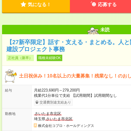
気になる！
応募する
未読
【27新卒限定】話す・支える・まとめる。人
建設プロジェクト事務
正社員（新卒）
職種未経験OK
土日祝休み！10名以上の大量募集！残業なし！のお
月給223,690円～279,200円
給与
残業代1分単位で支給 【試用期間】試用期間なし
交通費別途支給あり
さいたま市北区
勤務地
埼玉県
さいたま市北区
株式会社コプロ・ホールディングス