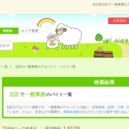
埼玉県北区で一般事務の
会員登録
エリア変更
関東版
望条件
ト一覧
北区の一般事務のアルバイト・バイト一覧
検索結果
北区
一般事務
で
のバイト一覧
北区のアルバイト情報です。一般事務のアルバイトの他に、
営業事務
、
総務・人事・
ています。さらに、
単発
などの期間や、
職種未経験OK
などのこだわり条件で絞り込ん
1,617
31
平均時給:
円
件中
1
～
31
件表示