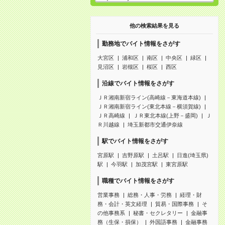
他の検索結果を見る
勤務地でバイト情報をさがす
大宮区
浦和区
南区
中央区
緑区
見沼区
岩槻区
桜区
西区
沿線でバイト情報をさがす
ＪＲ湘南新宿ライン(高崎線－東海道本線)
ＪＲ湘南新宿ライン(東北本線－横須賀線)
ＪＲ高崎線
ＪＲ東北本線(上野－盛岡)
Ｊ
Ｒ川越線
埼玉新都市交通伊奈線
駅でバイト情報をさがす
宮原駅
吉野原駅
土呂駅
日進(埼玉県)
駅
今羽駅
加茂宮駅
東宮原駅
職種でバイト情報をさがす
営業事務
総務・人事・労務
経理・財
務・会計・英文経理
貿易・国際事務
そ
の他事務系
秘書・セクレタリー
金融事
務（生保・損保）
外国語事務
金融事務