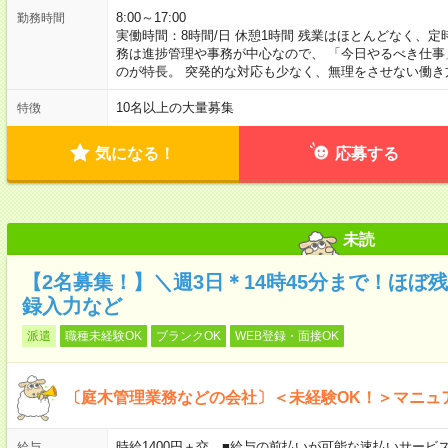
8:00～17:00
勤務時間
実働時間：8時間/日 休憩1時間 残業はほとんどなく、
務は進捗管理や事務が中心なので、 「今日やるべき仕
のが特長。 突発的な対応も少なく、無理をさせない働き
10名以上の大量募集
特徴
気になる！
応募する
未読
【2名募集！】＼週3日＊14時45分まで！ほぼ
録入力など
派遣
職種未経験OK
ブランクOK
WEB登録・面接OK
〔庭木管理業務などの会社〕＜未経験OK！＞マニュ
時給1400円＋交 ■給与の前払いが可能な速払いサービ
給与