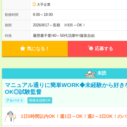
大手企業
9:00～18:00
勤務時間
2026/8/17～長期 ※8月～OK！
期間
履歴書不要
/
40～50代活躍中
/
服装自由
特徴
気になる！
応募する
未読
マニュアル通りに簡単WORK◆未経験から好き
OK◎試験監督
アルバイト
職種未経験OK
1日5時間以内OK！週1日～OK！週2～3日OK！の