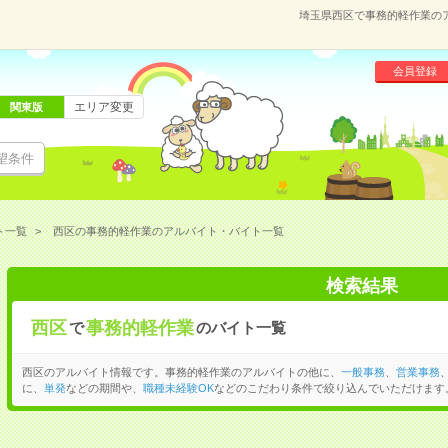
埼玉県西区で事務的軽作業の
会員登録
エリア変更
関東版
望条件
ト一覧
西区の事務的軽作業のアルバイト・バイト一覧
検索結果
西区
事務的軽作業
で
のバイト一覧
西区のアルバイト情報です。事務的軽作業のアルバイトの他に、
一般事務
、
営業事務
に、
単発
などの期間や、
職種未経験OK
などのこだわり条件で絞り込んでいただけます