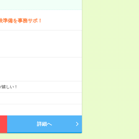
映準備を事務サポ！
りが嬉しい！
詳細へ