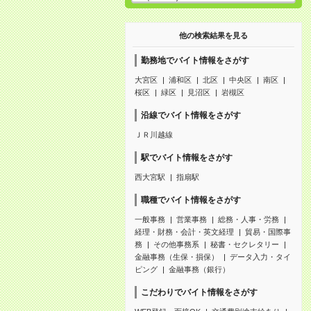
他の検索結果を見る
勤務地でバイト情報をさがす
大宮区
浦和区
北区
中央区
南区
桜区
緑区
見沼区
岩槻区
沿線でバイト情報をさがす
ＪＲ川越線
駅でバイト情報をさがす
西大宮駅
指扇駅
職種でバイト情報をさがす
一般事務
営業事務
総務・人事・労務
経理・財務・会計・英文経理
貿易・国際事
務
その他事務系
秘書・セクレタリー
金融事務（生保・損保）
データ入力・タイ
ピング
金融事務（銀行）
こだわりでバイト情報をさがす