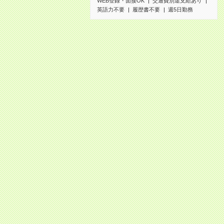
WEB登録・面接OK
交通費別途支給あり
英語力不要
履歴書不要
週5日勤務