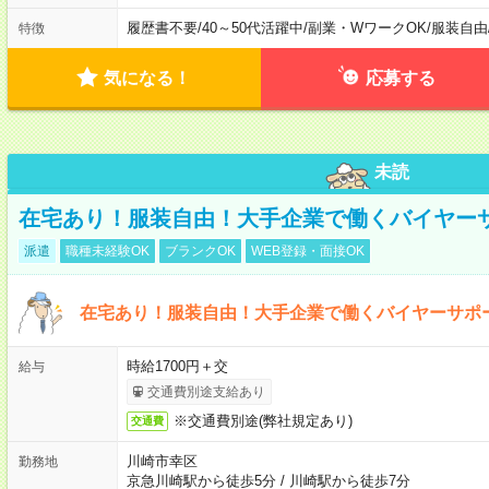
履歴書不要
/
40～50代活躍中
/
副業・WワークOK
/
服装自由
特徴
気になる！
応募する
未読
在宅あり！服装自由！大手企業で働くバイヤー
派遣
職種未経験OK
ブランクOK
WEB登録・面接OK
在宅あり！服装自由！大手企業で働くバイヤーサポ
時給1700円＋交
給与
交通費別途支給あり
※交通費別途(弊社規定あり)
交通費
川崎市幸区
勤務地
京急川崎駅から徒歩5分
/
川崎駅から徒歩7分