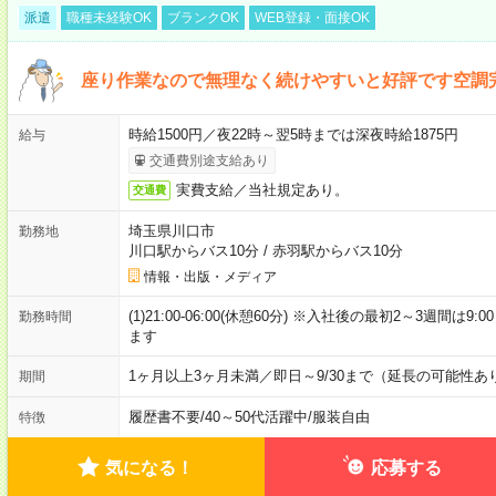
派遣
職種未経験OK
ブランクOK
WEB登録・面接OK
座り作業なので無理なく続けやすいと好評です空調
時給1500円／夜22時～翌5時までは深夜時給1875円
給与
交通費別途支給あり
実費支給／当社規定あり。
交通費
埼玉県川口市
勤務地
川口駅からバス10分
/
赤羽駅からバス10分
情報・出版・メディア
(1)21:00-06:00(休憩60分) ※入社後の最初2～3週間は
勤務時間
ます
1ヶ月以上3ヶ月未満／即日～9/30まで（延長の可能性あ
期間
履歴書不要
/
40～50代活躍中
/
服装自由
特徴
気になる！
応募する