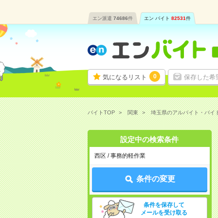
エン派遣
74686
件
エン バイト
82531
件
0
気になるリスト
保存した希
バイトTOP
関東
埼玉県のアルバイト・バイ
設定中の検索条件
西区 / 事務的軽作業
条件の変更
条件を保存して
メールを受け取る