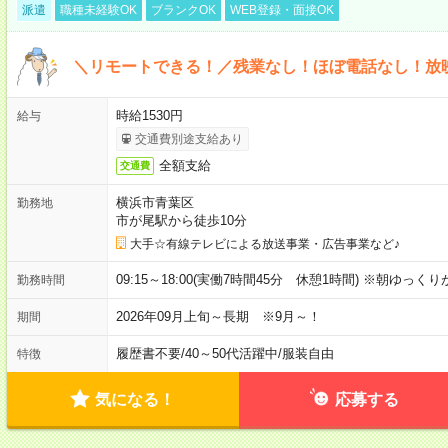
派遣
職種未経験OK
ブランクOK
WEB登録・面接OK
＼リモートできる！／残業なし！ほぼ電話なし！放
時給1530円
給与
交通費別途支給あり
全額支給
交通費
横浜市青葉区
勤務地
市が尾駅から徒歩10分
大手☆有線テレビによる放送事業・広告事業など♪
09:15～18:00(実働7時間45分 休憩1時間) ※朝ゆっく
勤務時間
2026年09月上旬～長期 ※9月～！
期間
履歴書不要
/
40～50代活躍中
/
服装自由
特徴
気になる！
応募する