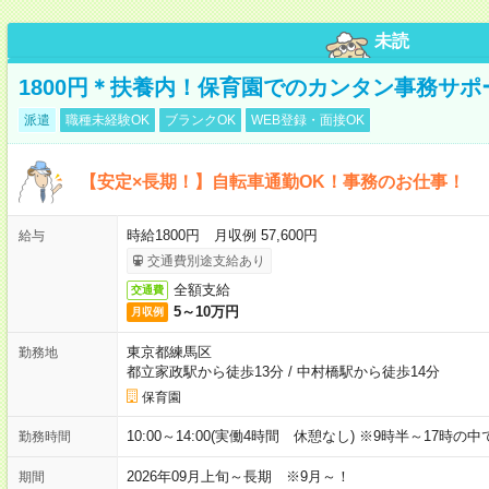
未読
1800円＊扶養内！保育園でのカンタン事務サ
派遣
職種未経験OK
ブランクOK
WEB登録・面接OK
【安定×長期！】自転車通勤OK！事務のお仕事！
時給1800円 月収例 57,600円
給与
交通費別途支給あり
全額支給
交通費
5～10万円
月収例
東京都練馬区
勤務地
都立家政駅から徒歩13分
/
中村橋駅から徒歩14分
保育園
10:00～14:00(実働4時間 休憩なし) ※9時半～17時
勤務時間
2026年09月上旬～長期 ※9月～！
期間