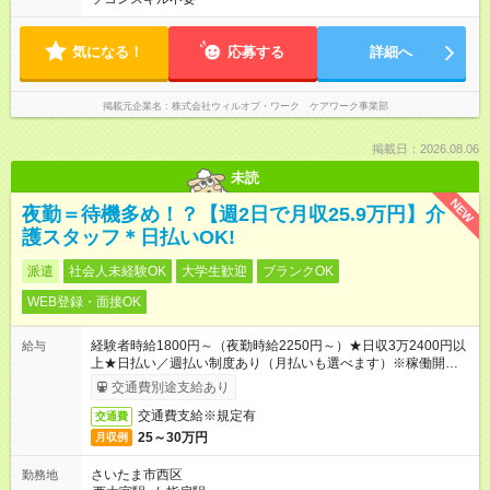
気になる！
応募する
詳細へ
掲載元企業名
株式会社ウィルオブ・ワーク ケアワーク事業部
掲載日：2026.08.06
未読
NEW
夜勤＝待機多め！？【週2日で月収25.9万円】介
護スタッフ＊日払いOK!
派遣
社会人未経験OK
大学生歓迎
ブランクOK
WEB登録・面接OK
経験者時給1800円～（夜勤時給2250円～）★日収3万2400円以
給与
上★日払い／週払い制度あり（月払いも選べます）※稼働開始時
は手続き完了次第のお支払いとなります。
交通費別途支給あり
交通費支給※規定有
交通費
25～30万円
月収例
さいたま市西区
勤務地