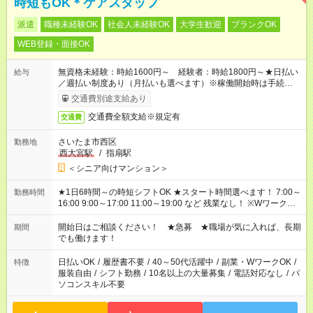
時短もOK＊ケアスタッフ
派遣
職種未経験OK
社会人未経験OK
大学生歓迎
ブランクOK
WEB登録・面接OK
無資格未経験：時給1600円～ 経験者：時給1800円～★日払い
給与
／週払い制度あり（月払いも選べます）※稼働開始時は手続き完
了次第のお支払いとなります。
交通費別途支給あり
交通費全額支給※規定有
交通費
さいたま市西区
勤務地
西大宮駅
/
指扇駅
＜シニア向けマンション＞
★1日6時間～の時短シフトOK ★スタート時間選べます！ 7:00～
勤務時間
16:00 9:00～17:00 11:00～19:00 など 残業なし！ ※Wワークの
場合、他のお仕事と合わせ週40時間超の就業はご案内できませ
ん ※法令に基づき、週20時間以上勤務は社会保険への加入対象
開始日はご相談ください！ ★急募 ★職場が気に入れば、長期
期間
となります ※労働者派遣法（日雇い派遣の原則禁止）により、
でも働けます！
短時間・短期間の就業はご案内が難しい場合があります
日払いOK
/
履歴書不要
/
40～50代活躍中
/
副業・WワークOK
/
特徴
服装自由
/
シフト勤務
/
10名以上の大量募集
/
電話対応なし
/
パ
ソコンスキル不要