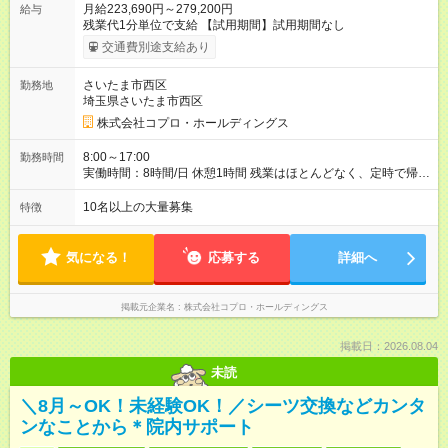
月給223,690円～279,200円
給与
残業代1分単位で支給 【試用期間】試用期間なし
交通費別途支給あり
さいたま市西区
勤務地
埼玉県さいたま市西区
株式会社コプロ・ホールディングス
8:00～17:00
勤務時間
実働時間：8時間/日 休憩1時間 残業はほとんどなく、定時で帰れ
る日が多い働き方です。 毎日の業務は進捗管理や事務が中心な
ので、 「今日やるべき仕事」が終われば、自然と区切りをつけ
10名以上の大量募集
特徴
やすいのが特長。 突発的な対応も少なく、無理をさせない働き
方を大切にしています。
気になる！
応募する
詳細へ
掲載元企業名
株式会社コプロ・ホールディングス
掲載日：2026.08.04
未読
＼8月～OK！未経験OK！／シーツ交換などカンタ
ンなことから＊院内サポート