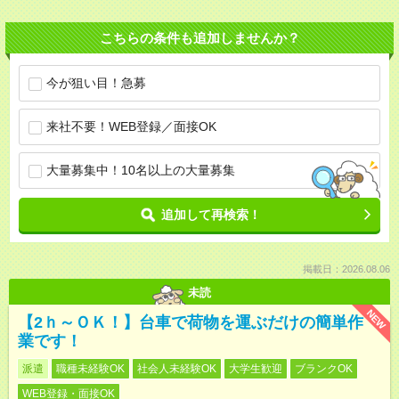
こちらの条件も追加しませんか？
今が狙い目！急募
来社不要！WEB登録／面接OK
大量募集中！10名以上の大量募集
追加して再検索！
掲載日：2026.08.06
未読
NEW
【2ｈ～ＯＫ！】台車で荷物を運ぶだけの簡単作
業です！
派遣
職種未経験OK
社会人未経験OK
大学生歓迎
ブランクOK
WEB登録・面接OK