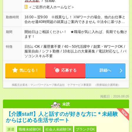
西大宮駅
/
指扇駅
＜ご近所の老人ホームなど＞
16:00～翌9:00 ※残業なし！ ※Wワークの場合、他のお仕事と
勤務時間
合わせ週40時間超の就業はご案内できません ※法令に基づき、
週20時間以上勤務は社会保険への加入対象となります ※労働者
派遣法（日雇い派遣の原則禁止）により、短時間・短期間の就
開始日はご相談ください！ ★職場が気に入れば、長期でも働け
期間
業はご案内が難しい場合があります
ます！
日払いOK
/
履歴書不要
/
40～50代活躍中
/
副業・WワークOK
/
特徴
服装自由
/
シフト勤務
/
10名以上の大量募集
/
電話対応なし
/
パ
ソコンスキル不要
気になる！
応募する
詳細へ
掲載元企業名
マンパワーグループ株式会社 ケアサービス事業部 （医療福祉介護関連）
掲載日：2026.08.05
未読
NEW
【介護staff】人と話すのが好きな方に＊未経験
からはじめる生活サポート
派遣
職種未経験OK
社会人未経験OK
ブランクOK