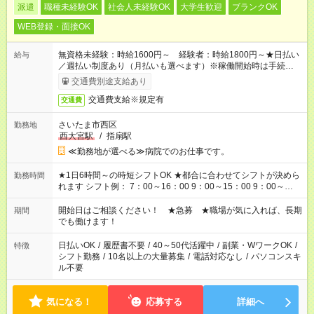
派遣
職種未経験OK
社会人未経験OK
大学生歓迎
ブランクOK
WEB登録・面接OK
無資格未経験：時給1600円～ 経験者：時給1800円～★日払い
給与
／週払い制度あり（月払いも選べます）※稼働開始時は手続き完
了次第のお支払いとなります。
交通費別途支給あり
交通費支給※規定有
交通費
さいたま市西区
勤務地
西大宮駅
/
指扇駅
≪勤務地が選べる≫病院でのお仕事です。
★1日6時間～の時短シフトOK ★都合に合わせてシフトが決めら
勤務時間
れます シフト例： 7：00～16：00 9：00～15：00 9：00～
18：00 11：00～20：00 など ※Wワークの場合、他のお仕事と
合わせ週40時間超の就業はご案内できません ※法令に基づき、
開始日はご相談ください！ ★急募 ★職場が気に入れば、長期
期間
週20時間以上勤務は社会保険への加入対象となります ※労働者
でも働けます！
派遣法（日雇い派遣の原則禁止）により、短時間・短期間の就
業はご案内が難しい場合があります
日払いOK
/
履歴書不要
/
40～50代活躍中
/
副業・WワークOK
/
特徴
シフト勤務
/
10名以上の大量募集
/
電話対応なし
/
パソコンスキ
ル不要
気になる！
応募する
詳細へ