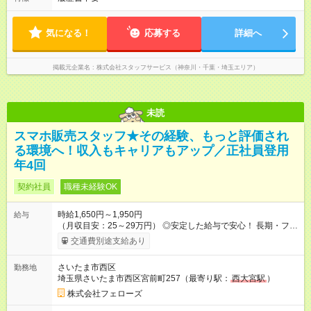
気になる！
応募する
詳細へ
掲載元企業名
株式会社スタッフサービス（神奈川・千葉・埼玉エリア）
未読
スマホ販売スタッフ★その経験、もっと評価され
る環境へ！収入もキャリアもアップ／正社員登用
年4回
契約社員
職種未経験OK
時給1,650円～1,950円
給与
（月収目安：25～29万円） ◎安定した給与で安心！ 長期・フル
タイムで勤務いただける方にお越しいただきたいと思っていま
交通費別途支給あり
す。シフトが削られることはないので、安定した給与が入りま
す。 ◎日払い・週払いもOK！※規定あり すぐに働きたい、稼ぎ
さいたま市西区
勤務地
たいという人もいると思います。このあたりは柔軟に対応する
埼玉県さいたま市西区宮前町257（最寄り駅：
西大宮駅
）
ので、お気軽にご相談ください！ ※2ヶ月の試用期間がありま
す。その間の給与・待遇に変更はありません。 【試用期間】試
株式会社フェローズ
用期間あり 試用期間の長さ：2ヶ月 雇用形態、給与は本採用時