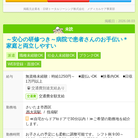
掲載元企業名
日研トータルソーシング株式会社 メディカルケア事業部
掲載日：2026.08.03
未読
～安心の研修つき～病院で患者さんのお手伝い＊
家庭と両立しやすい
派遣
職種未経験OK
社会人未経験OK
ブランクOK
WEB登録・面接OK
無資格未経験：時給1250円～ ■週払いOK ■扶養内OK ■日収
給与
1万円以上
交通費別途支給あり
交通費全額支給
交通費
さいたま市西区
勤務地
西大宮駅
/
指扇駅
≪自宅からドアtoドアで30分以内！≫ご希望の勤務地を紹介
します。
お子さんの予定にも柔軟に調整可能です。 シフト例 9:00～
勤務時間