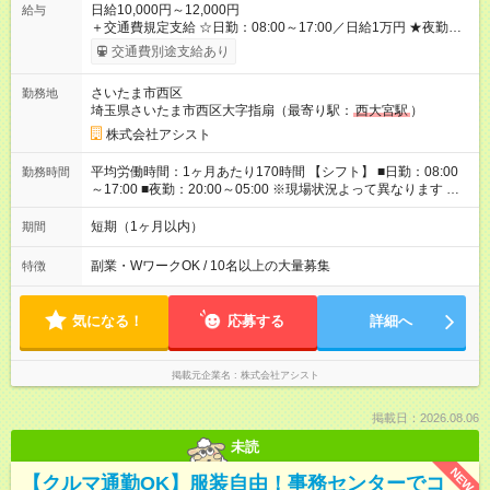
日給10,000円～12,000円
給与
＋交通費規定支給 ☆日勤：08:00～17:00／日給1万円 ★夜勤：
20:00～05:00／日給1万2000円 -:+:-:+:-:+:-:+:-:+:- 日勤＋夜勤で 1
交通費別途支給あり
日『2万2000円』も稼げる！ -:+:-:+:-:+:-:+:-:+:- ■選べる支払い方
法 ┗日払い・週払い・月払いOK！ さらに手渡し・振込まで選
さいたま市西区
勤務地
べる！ 日払いは、当日に『現金全額』手渡しです♪ ■残業手当
埼玉県さいたま市西区大字指扇（最寄り駅：
西大宮駅
）
別途支給 ■日給全額保障あり ┗予定時間より早く終わっても日給
は満額支給！ ■資格手当あり ┗施設警備2級など 【試用期間】
株式会社アシスト
試用期間なし
平均労働時間：1ヶ月あたり170時間 【シフト】 ■日勤：08:00
勤務時間
～17:00 ■夜勤：20:00～05:00 ※現場状況よって異なります ※早
く終われば1現場4～8時間勤務もあり ☆週3～勤務OK！ ☆現場
が早く終わっても日給全額保証！ ☆ご希望の方は「日勤＋夜
短期（1ヶ月以内）
期間
勤」も可能！ 平均労働時間：1ヶ月あたり170時間 【シフト】 ■
日勤：08:00～17:00 ■夜勤：20:00～05:00 ※現場状況よって異
副業・WワークOK / 10名以上の大量募集
特徴
なります ※早く終われば1現場4～8時間勤務もあり ☆週3～勤務
OK！ ☆現場が早く終わっても日給全額保証！ ☆ご希望の方は
「日勤＋夜勤」も可能！
気になる！
応募する
詳細へ
掲載元企業名
株式会社アシスト
掲載日：2026.08.06
未読
NEW
【クルマ通勤OK】服装自由！事務センターでコ