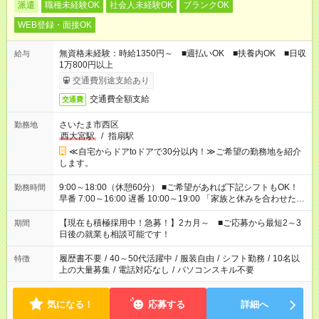
派遣
職種未経験OK
社会人未経験OK
ブランクOK
WEB登録・面接OK
無資格未経験：時給1350円～ ■週払いOK ■扶養内OK ■日収
給与
1万800円以上
交通費別途支給あり
交通費全額支給
交通費
さいたま市西区
勤務地
西大宮駅
/
指扇駅
≪自宅からドアtoドアで30分以内！≫ご希望の勤務地を紹介
します。
9:00～18:00（休憩60分） ■ご希望があれば下記シフトもOK！
勤務時間
早番 7:00～16:00 遅番 10:00～19:00 「家族と休みを合わせた
い」 「余裕を持って夕飯の準備がしたい」 「できれば残業はし
たくない」 など、ご希望を教えてくださいね。 ※Wワーク希望
【現在も積極採用中！急募！】2カ月～ ■ご応募から最短2～3
期間
の方へ 今ご覧のお仕事で希望する勤務時間と、もう1つのお仕事
日後の就業も相談可能です！
の勤務時間。 合計で週40時間を超える場合は応募できません。
履歴書不要
/
40～50代活躍中
/
服装自由
/
シフト勤務
/
10名以
特徴
上の大量募集
/
電話対応なし
/
パソコンスキル不要
気になる！
応募する
詳細へ