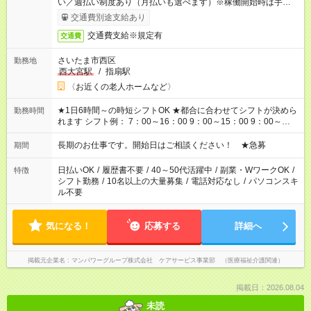
い／週払い制度あり（月払いも選べます）※稼働開始時は手続き
完了次第のお支払いとなります。
交通費別途支給あり
交通費支給※規定有
交通費
さいたま市西区
勤務地
西大宮駅
/
指扇駅
〈お近くの老人ホームなど〉
★1日6時間～の時短シフトOK ★都合に合わせてシフトが決めら
勤務時間
れます シフト例： 7：00～16：00 9：00～15：00 9：00～
18：00 11：00～20：00 など ※Wワークの場合、他のお仕事と
合わせ週40時間超の就業はご案内できません ※法令に基づき、
長期のお仕事です。開始日はご相談ください！ ★急募
期間
週20時間以上勤務は社会保険への加入対象となります ※労働者
派遣法（日雇い派遣の原則禁止）により、短時間・短期間の就
日払いOK
/
履歴書不要
/
40～50代活躍中
/
副業・WワークOK
/
特徴
業はご案内が難しい場合があります
シフト勤務
/
10名以上の大量募集
/
電話対応なし
/
パソコンスキ
ル不要
気になる！
応募する
詳細へ
掲載元企業名
マンパワーグループ株式会社 ケアサービス事業部 （医療福祉介護関連）
掲載日：2026.08.04
未読