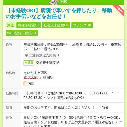
未読
NEW
【未経験OK!】病院で車いすを押したり、移動
のお手伝いなどをお任せ！
派遣
職種未経験OK
社会人未経験OK
ブランクOK
WEB登録・面接OK
無資格未経験：時給1350円～ 経験者：時給1500円～ ※前払
給与
い・日払い・週払いOK
交通費別途支給あり
交通費全額支給
交通費
さいたま市西区
勤務地
西大宮駅
/
指扇駅
病院
下記時間帯よりご相談OK 07:30-16:30 / 08:00-17:00 /
勤務時間
08:30-17:30 ＊シフト固定の相談もOK！
短期のお仕事です。開始日はご相談ください！ ※急募
期間
日払いOK
/
履歴書不要
/
40～50代活躍中
/
副業・WワークOK
/
特徴
服装自由
/
シフト勤務
/
10名以上の大量募集
/
電話対応なし
/
パ
ソコンスキル不要