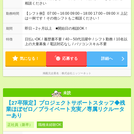
相談ください
【シフト例】 07:00～16:00 09:00～18:00 17:00～09:00 ※ 上記
勤務時間
は一例です！その他シフトもご相談ください！
即日～2ヶ月以上 ■開始日の相談OK！
期間
日払いOK
/
履歴書不要
/
40～50代活躍中
/
シフト勤務
/
10名以
特徴
上の大量募集
/
電話対応なし
/
パソコンスキル不要
気になる！
応募する
詳細へ
掲載元企業名
株式会社ニッソーネット
未読
【27卒限定】プロジェクトサポートスタッフ◆残
業ほぼゼロ／プライベート充実／専属リクルータ
ーあり
正社員（新卒）
職種未経験OK