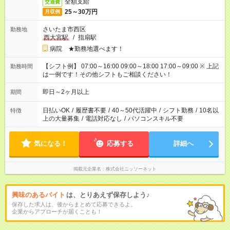
全額支給
交通費
25～30万円
月収例
さいたま市西区
勤務地
西大宮駅
/
指扇駅
病院 ★勤務地選べます！
【シフト例】 07:00～16:00 09:00～18:00 17:00～09:00 ※ 上記
勤務時間
は一例です！その他シフトもご相談ください！
即日～2ヶ月以上
期間
日払いOK
/
履歴書不要
/
40～50代活躍中
/
シフト勤務
/
10名以
特徴
上の大量募集
/
電話対応なし
/
パソコンスキル不要
気になる！
応募する
詳細へ
掲載元企業名
株式会社ニッソーネット
興味のあるバイト
は、とりあえず保存しよう♪
保存した求人は、後からまとめて応募できるよ。
企業からアプローチが届くことも！