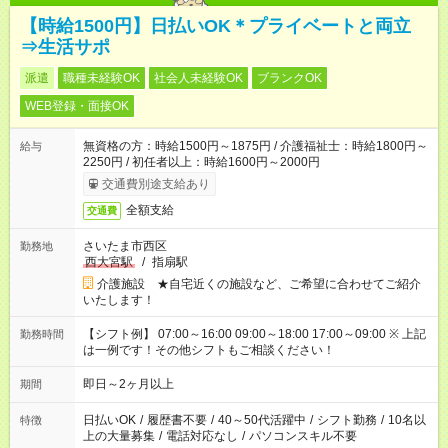
【時給1500円】日払いOK＊プライベートと両立
⇒生活サポ
派遣
職種未経験OK
社会人未経験OK
ブランクOK
WEB登録・面接OK
無資格の方：時給1500円～1875円 / 介護福祉士：時給1800円～
給与
2250円 / 初任者以上：時給1600円～2000円
交通費別途支給あり
全額支給
交通費
さいたま市西区
勤務地
西大宮駅
/
指扇駅
介護施設 ★自宅近くの施設など、ご希望に合わせてご紹介
いたします！
【シフト例】 07:00～16:00 09:00～18:00 17:00～09:00 ※ 上記
勤務時間
は一例です！その他シフトもご相談ください！
即日～2ヶ月以上
期間
日払いOK
/
履歴書不要
/
40～50代活躍中
/
シフト勤務
/
10名以
特徴
上の大量募集
/
電話対応なし
/
パソコンスキル不要