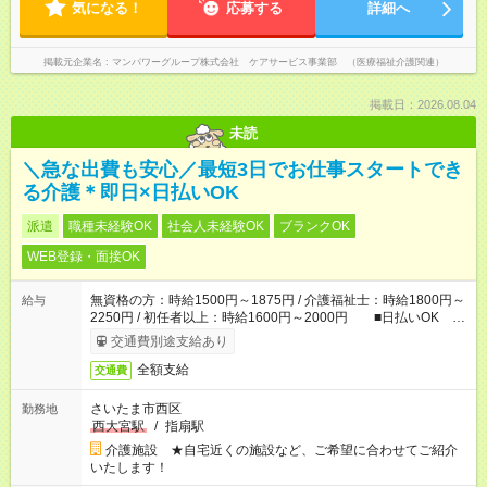
気になる！
応募する
詳細へ
掲載元企業名
マンパワーグループ株式会社 ケアサービス事業部 （医療福祉介護関連）
掲載日：2026.08.04
未読
＼急な出費も安心／最短3日でお仕事スタートでき
る介護＊即日×日払いOK
派遣
職種未経験OK
社会人未経験OK
ブランクOK
WEB登録・面接OK
無資格の方：時給1500円～1875円 / 介護福祉士：時給1800円～
給与
2250円 / 初任者以上：時給1600円～2000円 ■日払いOK ■
日収例：1万2000円（時給1500円×8h）
交通費別途支給あり
全額支給
交通費
さいたま市西区
勤務地
西大宮駅
/
指扇駅
介護施設 ★自宅近くの施設など、ご希望に合わせてご紹介
いたします！