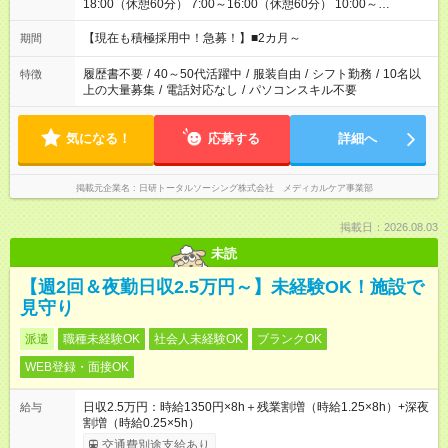
18:00（休憩60分） 7:00～16:00（休憩60分） 10:00～
19:00（休憩60分） ※Wワーク希望の方へ 今ご覧のお仕事で希
望する勤務時間と、もう1つのお仕事の勤務時間の合計が 週40
【現在も積極採用中！急募！】■2カ月～
期間
時間を超えなければOKです。
履歴書不要
/
40～50代活躍中
/
服装自由
/
シフト勤務
/
10名以
特徴
上の大量募集
/
電話対応なし
/
パソコンスキル不要
気になる！
応募する
詳細へ
掲載元企業名
日研トータルソーシング株式会社 メディカルケア事業部
掲載日：2026.08.03
未読
【週2回＆夜勤日収2.5万円～】未経験OK！施設で
見守り
派遣
職種未経験OK
社会人未経験OK
ブランクOK
WEB登録・面接OK
日収2.5万円：時給1350円×8h＋残業割増（時給1.25×8h）+深夜
給与
割増（時給0.25×5h）
交通費別途支給あり