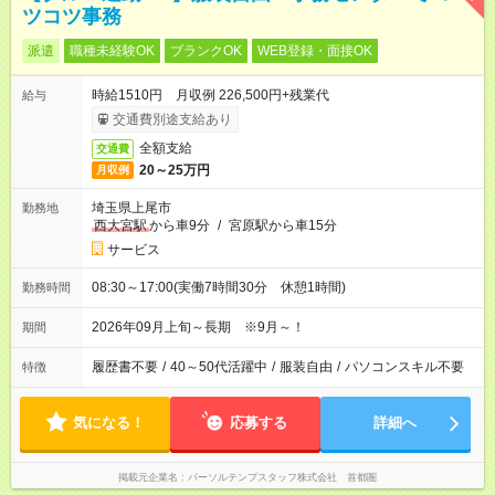
ツコツ事務
派遣
職種未経験OK
ブランクOK
WEB登録・面接OK
時給1510円 月収例 226,500円+残業代
給与
交通費別途支給あり
全額支給
交通費
20～25万円
月収例
埼玉県上尾市
勤務地
西大宮駅
から車9分
/
宮原駅から車15分
サービス
08:30～17:00(実働7時間30分 休憩1時間)
勤務時間
2026年09月上旬～長期 ※9月～！
期間
履歴書不要
/
40～50代活躍中
/
服装自由
/
パソコンスキル不要
特徴
気になる！
応募する
詳細へ
掲載元企業名
パーソルテンプスタッフ株式会社 首都圏