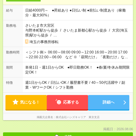
日給4000円～ ●昇給あり ●日払い制 ●前払い制度あり（稼働
給与
分・最大90%）
さいたま市大宮区
勤務地
与野本町駅から徒歩
/
さいたま新都心駅から徒歩
/
大宮(埼玉
県)駅から徒歩
/
…
埼玉の事務所移転
＜シフト例＞ 06:00～08:00 09:00～12:00 16:00～20:00 17:00
勤務時間
～22:00 22:00～06:00 など ※「昼間だけ」「夜勤だけ」など
の希望OK
単発1日・週1日からOK ●即日勤務OK！ ●春/夏/冬休み期間限
期間
定OK！
週1日からOK
/
日払いOK
/
履歴書不要
/
40～50代活躍中
/
副
特徴
業・WワークOK
/
シフト勤務
気になる！
応募する
詳細へ
掲載元企業名
株式会社ハンズキャリア 東京支店
掲載日：2026.08.06