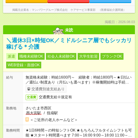
掲載元企業名
マンパワーグループ株式会社 ケアサービス事業部 （医療福祉介護関連）
掲載日：2026.08.03
未読
＼週休3日×時短OK／ミドルシニア層でもシッカリ
稼げる＊介護
派遣
職種未経験OK
社会人未経験OK
大学生歓迎
ブランクOK
WEB登録・面接OK
無資格未経験：時給1600円～ 経験者：時給1800円～★日払い
給与
／週払い制度あり（月払いも選べます）※稼働開始時は手続き完
了次第のお支払いとなります。
交通費別途支給あり
交通費支給※規定有
交通費
さいたま市西区
勤務地
西大宮駅
/
指扇駅
＜ご近所の老人ホームなど＞
★1日6時間～の時短シフトOK ★もちろんフルタイムシフトも可
勤務時間
能 ★スタート時間選べます 7:00～16:00 9:00～18:00 11:00～