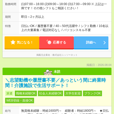
(1)07:00～16:00 (2)09:00～18:00 (3)17:00～09:00 ※ 上記は一
勤務時間
例です！その他シフトもご相談ください！
即日～2ヶ月以上
期間
日払いOK
/
履歴書不要
/
40～50代活躍中
/
シフト勤務
/
10名以
特徴
上の大量募集
/
電話対応なし
/
パソコンスキル不要
気になる！
応募する
詳細へ
掲載元企業名
株式会社ニッソーネット
掲載日：2026.08.04
未読
＼志望動機や履歴書不要／あっという間に終業時
間！介護施設で生活サポート！
派遣
職種未経験OK
社会人未経験OK
大学生歓迎
ブランクOK
WEB登録・面接OK
無資格未経験：時給1600円～ 経験者：時給1800円～ ★日払
給与