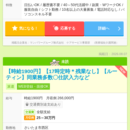
日払いOK
/
履歴書不要
/
40～50代活躍中
/
副業・WワークOK
/
特徴
服装自由
/
シフト勤務
/
10名以上の大量募集
/
電話対応なし
/
パ
ソコンスキル不要
気になる！
応募する
詳細へ
掲載元企業名
マンパワーグループ株式会社 ケアサービス事業部 （医療福祉介護関連）
掲載日：2026.08.07
未読
NEW
【時給1900円】【17時定時＊残業なし】【ルー
ティン】同業務多数〇仕訳入力など
派遣
WEB登録・面接OK
時給1900円 月収例 266,000円
給与
交通費別途支給あり
全額支給
交通費
25～30万円
月収例
さいたま市西区
勤務地