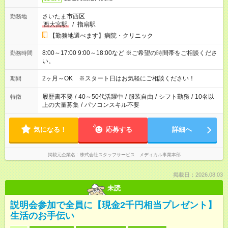
さいたま市西区
勤務地
西大宮駅
/
指扇駅
【勤務地選べます】病院・クリニック
8:00～17:00 9:00～18:00など ※ご希望の時間帯をご相談くださ
勤務時間
い。
2ヶ月～OK ※スタート日はお気軽にご相談ください！
期間
履歴書不要
/
40～50代活躍中
/
服装自由
/
シフト勤務
/
10名以
特徴
上の大量募集
/
パソコンスキル不要
気になる！
応募する
詳細へ
掲載元企業名
株式会社スタッフサービス メディカル事業本部
掲載日：2026.08.03
未読
説明会参加で全員に【現金2千円相当プレゼント】
生活のお手伝い