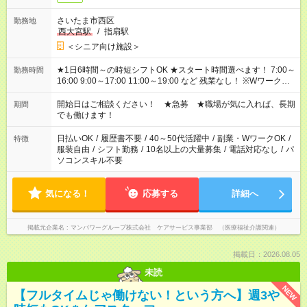
さいたま市西区
勤務地
西大宮駅
/
指扇駅
＜シニア向け施設＞
★1日6時間～の時短シフトOK ★スタート時間選べます！ 7:00～
勤務時間
16:00 9:00～17:00 11:00～19:00 など 残業なし！ ※Wワークの
場合、他のお仕事と合わせ週40時間超の就業はご案内できませ
ん ※法令に基づき、週20時間以上勤務は社会保険への加入対象
開始日はご相談ください！ ★急募 ★職場が気に入れば、長期
期間
となります ※労働者派遣法（日雇い派遣の原則禁止）により、
でも働けます！
短時間・短期間の就業はご案内が難しい場合があります
日払いOK
/
履歴書不要
/
40～50代活躍中
/
副業・WワークOK
/
特徴
服装自由
/
シフト勤務
/
10名以上の大量募集
/
電話対応なし
/
パ
ソコンスキル不要
気になる！
応募する
詳細へ
掲載元企業名
マンパワーグループ株式会社 ケアサービス事業部 （医療福祉介護関連）
掲載日：2026.08.05
未読
NEW
【フルタイムじゃ働けない！という方へ】週3や