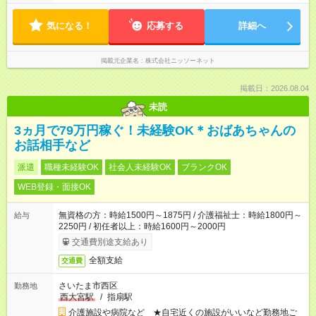
気になる！
応募する
詳細へ
掲載元企業名
株式会社ニッソーネット
掲載日：2026.08.04
未読
3ヵ月で79万円稼ぐ！未経験OK＊おばあちゃんの
お話相手など
派遣
職種未経験OK
社会人未経験OK
ブランクOK
WEB登録・面接OK
無資格の方：時給1500円～1875円 / 介護福祉士：時給1800円～
給与
2250円 / 初任者以上：時給1600円～2000円
交通費別途支給あり
全額支給
交通費
さいたま市西区
勤務地
西大宮駅
/
指扇駅
介護施設や病院など ★自宅近くの施設がいいなど勤務地ご