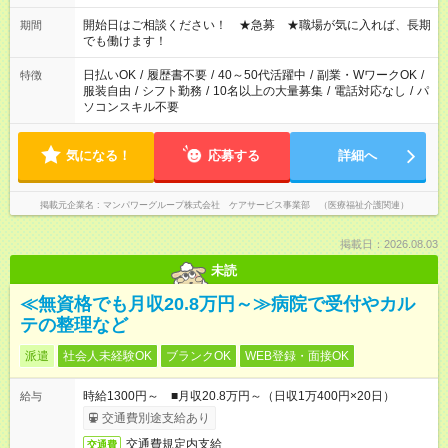
20:00 など 残業なし！ ※Wワークの場合、他のお仕事と合わせ
週40時間超の就業はご案内できません ※法令に基づき、週20時
開始日はご相談ください！ ★急募 ★職場が気に入れば、長期
期間
間以上勤務は社会保険への加入対象となります ※労働者派遣法
でも働けます！
（日雇い派遣の原則禁止）により、短時間・短期間の就業はご
案内が難しい場合があります
日払いOK
/
履歴書不要
/
40～50代活躍中
/
副業・WワークOK
/
特徴
服装自由
/
シフト勤務
/
10名以上の大量募集
/
電話対応なし
/
パ
ソコンスキル不要
気になる！
応募する
詳細へ
掲載元企業名
マンパワーグループ株式会社 ケアサービス事業部 （医療福祉介護関連）
掲載日：2026.08.03
未読
≪無資格でも月収20.8万円～≫病院で受付やカル
テの整理など
派遣
社会人未経験OK
ブランクOK
WEB登録・面接OK
時給1300円～ ■月収20.8万円～（日収1万400円×20日）
給与
交通費別途支給あり
交通費規定内支給
交通費