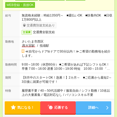
WEB登録・面接OK
無資格未経験：時給1350円～ ■週払いOK ■扶養内OK ■日収
給与
1万800円以上
交通費別途支給あり
交通費全額支給
交通費
さいたま市西区
勤務地
西大宮駅
/
指扇駅
≪自宅からドアtoドアで30分以内！≫ご希望の勤務地を紹介
します。
9:00～18:00（休憩60分） ■ご希望があれば下記シフトもOK！
勤務時間
早番 7:00～16:00 遅番 10:00～19:00 時短 10:00～15:00 「家
族と休みを合わせたい」 「余裕を持って夕飯の準備がしたい」
「できれば残業はしたくない」 など、ご希望を教えてください
【8月中のスタートOK！急募！】2カ月～ ■ご応募から最短2～
期間
ね。 ※Wワーク希望の方へ 今ご覧のお仕事で希望する勤務時間
3日後に就業が可能です！
と、もう1つのお仕事の勤務時間。 合計で週40時間を超える場
合は応募できません。
履歴書不要
/
40～50代活躍中
/
服装自由
/
シフト勤務
/
10名以
特徴
上の大量募集
/
電話対応なし
/
パソコンスキル不要
気になる！
応募する
詳細へ