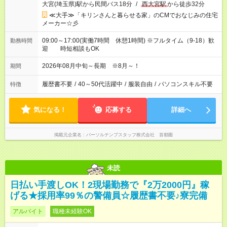
大宮(埼玉県)駅から民間バス18分
/
西大宮駅
から徒歩32分
≪大手≫「キリンさんと暮らせる家」のCMでおなじみの住宅
メーカー☆彡
09:00～17:00(実働7時間 休憩1時間) ※フルタイム（9-18）歓
勤務時間
迎 時短相談もOK
2026年08月中旬～長期 ※8月～！
期間
履歴書不要
/
40～50代活躍中
/
服装自由
/
パソコンスキル不要
特徴
気になる！
応募する
詳細へ
掲載元企業名
パーソルテンプスタッフ株式会社 首都圏
未読
日払い手渡しOK！2現場勤務で『2万2000円』稼
げる★採用率99％の警備員☆履歴書不要♪寮完備
アルバイト
職種未経験OK