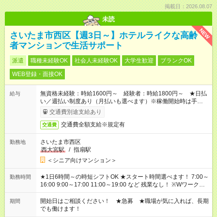
掲載日：2026.08.07
未読
NEW
さいたま市西区【週3日～】ホテルライクな高齢
者マンションで生活サポート
派遣
職種未経験OK
社会人未経験OK
大学生歓迎
ブランクOK
WEB登録・面接OK
無資格未経験：時給1600円～ 経験者：時給1800円～ ★日払
給与
い／週払い制度あり（月払いも選べます）※稼働開始時は手続き
完了次第のお支払いとなります。
交通費別途支給あり
交通費全額支給※規定有
交通費
さいたま市西区
勤務地
西大宮駅
/
指扇駅
＜シニア向けマンション＞
★1日6時間～の時短シフトOK ★スタート時間選べます！ 7:00～
勤務時間
16:00 9:00～17:00 11:00～19:00 など 残業なし！ ※Wワークの
場合、他のお仕事と合わせ週40時間超の就業はご案内できませ
ん ※法令に基づき、週20時間以上勤務は社会保険への加入対象
開始日はご相談ください！ ★急募 ★職場が気に入れば、長期
期間
となります ※労働者派遣法（日雇い派遣の原則禁止）により、
でも働けます！
短時間・短期間の就業はご案内が難しい場合があります