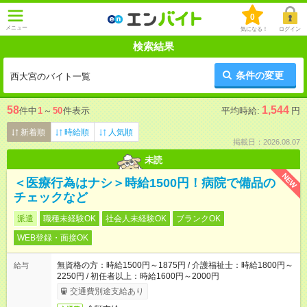
0
メニュー
気になる！
ログイン
検索結果
条件の変更
西大宮のバイト一覧
58
1,544
件中
1
～
50
件表示
平均時給:
円
新着順
時給順
人気順
掲載日：2026.08.07
未読
NEW
＜医療行為はナシ＞時給1500円！病院で備品の
チェックなど
派遣
職種未経験OK
社会人未経験OK
ブランクOK
WEB登録・面接OK
無資格の方：時給1500円～1875円 / 介護福祉士：時給1800円～
給与
2250円 / 初任者以上：時給1600円～2000円
交通費別途支給あり