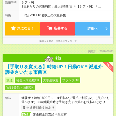
と同じです。
シフト制
勤務時間
1日あたりの実働時間：最大8時間/日 ＊【シフト例】＊
(1) 10:00～19:00 (2) 11:00～20:00 (3) 12:00～21:00 など ◎
いずれも実働8時間・休憩1時間です。中抜けシフトなどはあり
日払いOK / 10名以上の大量募集
特徴
ません。 ◎残業は少なく、月10時間未満です。「残業代で稼ぎ
たい」などあれば相談に応じますのでおっしゃってください！
気になる！
応募する
詳細へ
掲載元企業名
株式会社フェローズ
掲載日：2026.08.05
未読
NEW
【手取りを変える】時給UP！日勤OK＊派遣介
護＠さいたま市西区
派遣
社会人未経験OK
大学生歓迎
ブランクOK
WEB登録・面接OK
経験者：時給1800円～ ★日払い／週払い制度あり（月払いも
給与
選べます）※稼働開始時は手続き完了次第のお支払いとなりま
す。
交通費別途支給あり
交通費全額支給※規定有
交通費