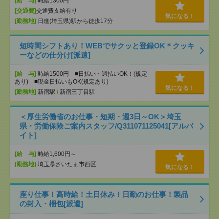
[給 与]
時給1300円
[交通費]
交通費支給有り
気になる！
[勤務地]
日進(埼玉県)駅から徒歩17分
短時間シフトあり！WEBでサクッと登録OK＊クッキ
ーなどの仕分け[派遣]
[給 与]
時給1500円 ■日払い・週払いOK！(規定
あり) ■現金日払いもOK(規定あり)
気になる！
[勤務地]
新宿駅
/
新宿三丁目駅
＜厚生労働省のお仕事・短期・週3日～OK＞埼玉
県・労働保険ご案内スタッフ/Q311071125041[アルバ
イト]
[給 与]
時給1,600円～
[勤務地]
埼玉県さいたま市西区
気になる！
座り仕事！高時給！土日休み！日勤のお仕事！製品
の封入・梱包[派遣]