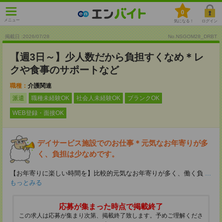
0
メニュー
気になる！
ログイン
掲載日 :2026
/
07
/
28
No.NSGOM28_DRBT
【週3日～】少人数だから負担すくなめ＊レ
クや食事のサポートなど
職種：
介護関連
派遣
職種未経験OK
社会人未経験OK
ブランクOK
WEB登録・面接OK
デイサービス施設でのお仕事＊元気なお年寄りが多
く、負担は少なめです。
【お年寄りに楽しい時間を】比較的元気なお年寄りが多く、働く負
...
もっとみる
応募が集まった時点で掲載終了
この求人は応募が集まり次第、掲載終了致します。予めご理解くださ