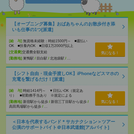
【オープニング募集】おばあちゃんのお散歩付き添
いも仕事の1つ[派遣]
[給 与]
無資格未経験：時給1500円～ ■週払い
OK ■扶養内OK ■日収1万2000円以上
[交通費]
交通費全額支給
気になる！
[勤務地]
巣鴨駅
/
目白駅
/
北池袋駅
/
…
【シフト自由・現金手渡しOK】iPhoneなどスマホの
充電を繋げるだけ！[派遣]
[給 与]
時給1414円～ ▼日払いOK（規定あ
り） ■初勤務手当あり ※規定による
[勤務地]
新宿駅から徒歩
/
新宿三丁目駅から徒歩
/
気になる！
高田馬場駅から徒歩
/
…
＜日本を代表するバンド＊サカナクション＞ツアー
公演のサポートバイト＠日本武道館[アルバイト]