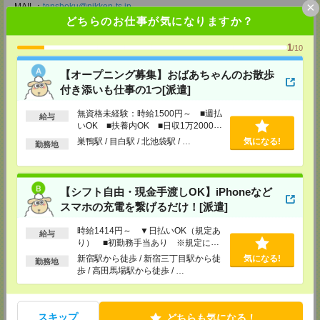
×
MAIL：
tenshoku@nikken-ts.jp
担当：採用担当
どちらのお仕事が気になりますか？
メディカルケア事業部 新宿オフィス
1
/10
東京都新宿区新宿2-3-10 新宿御苑ビル6階
TEL：0120-457-235
【オープニング募集】おばあちゃんのお散歩
MAIL：
tenshoku@nikken-ts.jp
担当：採用担当
付き添いも仕事の1つ[派遣]
メディカルケア事業部 立川事業所
無資格未経験：時給1500円～ ■週払
給与
東京都立川市錦町1-12-14
いOK ■扶養内OK ■日収1万2000円
TEL：0120-934-200
以上
巣鴨駅 / 目白駅 / 北池袋駅 / …
気になる!
MAIL：
tenshoku@nikken-ts.jp
勤務地
担当：採用担当
メディカルケア事業部 町田オフィス
東京都町田市森野1-7-23 大樹生命町田ビル6F
【シフト自由・現金手渡しOK】iPhoneなど
TEL：0120-453-285
スマホの充電を繋げるだけ！[派遣]
MAIL：
tenshoku@nikken-ts.jp
担当：採用担当
時給1414円～ ▼日払いOK（規定あ
給与
メディカルケア事業部 横浜オフィス
り） ■初勤務手当あり ※規定によ
る
神奈川県横浜市保土ケ谷区神戸町134 横浜ビジネスパークサウスタワー
新宿駅から徒歩 / 新宿三丁目駅から徒
気になる!
勤務地
2F B区画
歩 / 高田馬場駅から徒歩 / …
TEL：0120-901-799
MAIL：
tenshoku@nikken-ts.jp
担当：採用担当
スキップ
どちらも気になる！