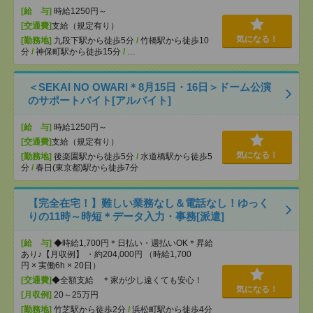
[給 与]
時給1250円～
[交通費]
支給（規定有り）
気になる！
[勤務地]
九段下駅から徒歩5分
/
竹橋駅から徒歩10
分
/
神保町駅から徒歩15分
/
…
＜SEKAI NO OWARI＊8月15日・16日＞ドーム公演
のサポートバイト[アルバイト]
[給 与]
時給1250円～
[交通費]
支給（規定有り）
気になる！
[勤務地]
後楽園駅から徒歩5分
/
水道橋駅から徒歩5
分
/
春日(東京都)駅から徒歩7分
【完全在宅！】難しい業務なし＆電話なし！ゆっく
りの11時～時短＊データ入力・事務[派遣]
[給 与]
◆時給1,700円＊日払い・週払いOK＊昇給
あり♪【月収例】 ・約204,000円 （時給1,700
円 × 実働6h × 20日）
[交通費]
◆全額支給 ＊家が少し遠くても安心！
気になる！
[月収例]
20～25万円
[勤務地]
竹芝駅から徒歩2分
/
浜松町駅から徒歩4分