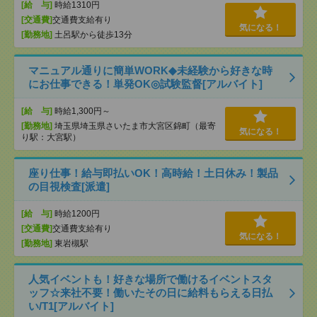
[給 与]
時給1310円
[交通費]
交通費支給有り
気になる！
[勤務地]
土呂駅から徒歩13分
マニュアル通りに簡単WORK◆未経験から好きな時
にお仕事できる！単発OK◎試験監督[アルバイト]
[給 与]
時給1,300円～
[勤務地]
埼玉県埼玉県さいたま市大宮区錦町（最寄
気になる！
り駅：大宮駅）
座り仕事！給与即払いOK！高時給！土日休み！製品
の目視検査[派遣]
[給 与]
時給1200円
[交通費]
交通費支給有り
気になる！
[勤務地]
東岩槻駅
人気イベントも！好きな場所で働けるイベントスタ
ッフ☆来社不要！働いたその日に給料もらえる日払
い/T1[アルバイト]