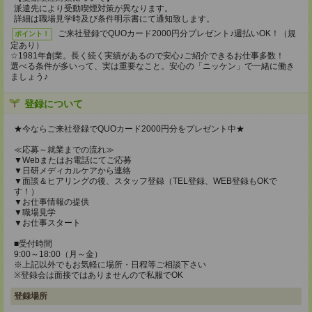
派遣先により受動喫煙対策が異なります。
詳細は職場見学時及び条件明示書にて通知致します。
ご来社登録でQUOカード2000円分プレゼント♪週払いOK！（規
ポイント！
定あり）
☆1981年創業。長く続く実績があるので安心♪ご紹介できるお仕事多数！
選べる条件が多いって、実は重要なこと。安心の「ニッケン」で一緒に働き
ましょう♪
登録について
★今ならご来社登録でQUOカード2000円分をプレゼント中★
≪応募～就業までの流れ≫
▼Webまたはお電話にてご応募
▼日研メディカルケアから連絡
▼面談＆ヒアリングの後、スタッフ登録（TEL登録、WEB登録もOKで
す！）
▼お仕事情報の提供
▼職場見学
▼お仕事スタート
■受付時間
9:00～18:00（月～金）
※上記以外でもお気軽に場所・日程等ご相談下さい
※登録会は面接ではありませんので私服でOK
登録場所