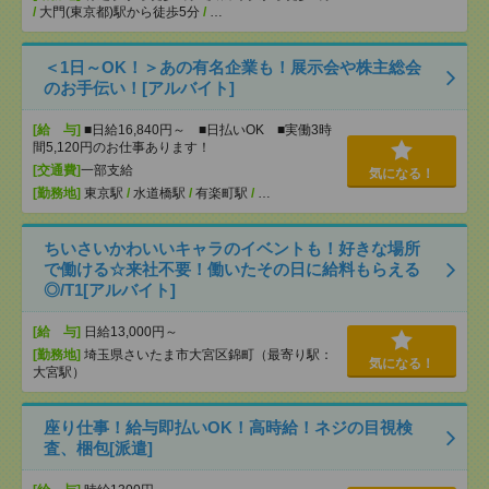
/
大門(東京都)駅から徒歩5分
/
…
＜1日～OK！＞あの有名企業も！展示会や株主総会
のお手伝い！[アルバイト]
[給 与]
■日給16,840円～ ■日払いOK ■実働3時
間5,120円のお仕事あります！
[交通費]
一部支給
気になる！
[勤務地]
東京駅
/
水道橋駅
/
有楽町駅
/
…
ちいさいかわいいキャラのイベントも！好きな場所
で働ける☆来社不要！働いたその日に給料もらえる
◎/T1[アルバイト]
[給 与]
日給13,000円～
[勤務地]
埼玉県さいたま市大宮区錦町（最寄り駅：
気になる！
大宮駅）
座り仕事！給与即払いOK！高時給！ネジの目視検
査、梱包[派遣]