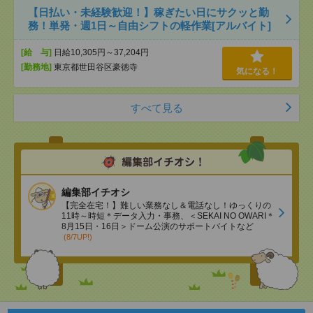
【日払い・未経験歓迎！】稼ぎたい日にサクッと勤
務！単発・週1日～自由シフトの軽作業[アルバイト]
[給 与]
日給10,305円～37,204円
[勤務地]
東京都世田谷区豪徳寺
気になる！
すべて見る
編集部イチオシ
【完全在宅！】難しい業務なし＆電話なし！ゆっくりの
11時～時短＊データ入力・事務、＜SEKAI NO OWARI＊
8月15日・16日＞ドーム公演のサポートバイトなど
(8/7UP!)