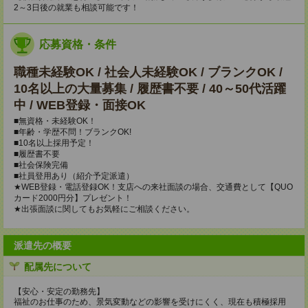
2～3日後の就業も相談可能です！
応募資格・条件
職種未経験OK / 社会人未経験OK / ブランクOK /
10名以上の大量募集 / 履歴書不要 / 40～50代活躍
中 / WEB登録・面接OK
■無資格・未経験OK！
■年齢・学歴不問！ブランクOK!
■10名以上採用予定！
■履歴書不要
■社会保険完備
■社員登用あり（紹介予定派遣）
★WEB登録・電話登録OK！支店への来社面談の場合、交通費として【QUO
カード2000円分】プレゼント！
★出張面談に関してもお気軽にご相談ください。
派遣先の概要
配属先について
【安心・安定の勤務先】
福祉のお仕事のため、景気変動などの影響を受けにくく、現在も積極採用