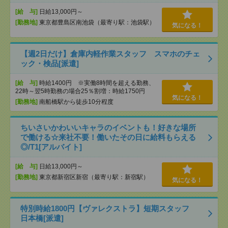
[給 与]
日給13,000円～
[勤務地]
東京都豊島区南池袋（最寄り駅：池袋駅）
気になる！
【週2日だけ】倉庫内軽作業スタッフ スマホのチェ
ック・検品[派遣]
[給 与]
時給1400円 ※実働8時間を超える勤務、
22時～翌5時勤務の場合25％割増：時給1750円
気になる！
[勤務地]
南船橋駅から徒歩10分程度
ちいさいかわいいキャラのイベントも！好きな場所
で働ける☆来社不要！働いたその日に給料もらえる
◎/T1[アルバイト]
[給 与]
日給13,000円～
[勤務地]
東京都新宿区新宿（最寄り駅：新宿駅）
気になる！
特別時給1800円【ヴァレクストラ】短期スタッフ
日本橋[派遣]