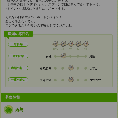
○折り紙や習字など、趣味のお手伝いをする。
○食事中の様子を見守ったり、スプーンで口に運んで食べてもらう。
○トイレやお風呂に入る時にサポートする。
何気ない日常生活のサポートがメイン！
難しく考えなくても、
スグできることが多いので安心してくださいね！
職場の雰囲気
年齢層
20代
30
40
50
60
男女比率
女性
男性
職場の様子
活気あり
しずか
仕事の仕方
テキパキ
コツコツ
募集情報
給与