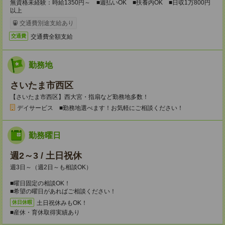
無資格未経験：時給1350円～ ■週払いOK ■扶養内OK ■日収1万800円
以上
交通費別途支給あり
交通費全額支給
交通費
勤務地
さいたま市西区
【さいたま市西区】西大宮・指扇など勤務地多数！
デイサービス ■勤務地選べます！お気軽にご相談ください！
勤務曜日
週2～3 / 土日祝休
週3日～（週2日～も相談OK）
■曜日固定の相談OK！
■希望の曜日があればご相談ください！
土日祝休みもOK！
休日休暇
■産休・育休取得実績あり