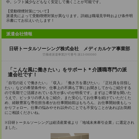
中。シフト減少などもなく安定して働くことが可能です。
【受動喫煙対策について】
派遣先によって受動喫煙対策が異なります。詳細は職場見学時および条件明
示書にてお伝えいたします！
派遣会社情報
日研トータルソーシング株式会社 メディカルケア事業部
労働者派遣事業許可番号:派13-060060
「こんな風に働きたい」をサポート＊介護職専門の派
遣会社です！
「自宅の近くで働きたい」「収入」「働き方を選びたい」「正社員を目指し
たい」などの希望条件や、仕事上の不満も丁寧にお聞きしてからご紹介する
ので長期でご活躍されている方が多いのが特長です。まずはご希望を聞いた
うえで、ピッタリの求人をご紹介。また安心してお仕事を続けていただくた
め、経験豊富な専任担当者がお仕事開始前はもちろん、お仕事開始後もしっ
かりフォロー。仕事の悩みやそれ以外のことでも不安なことがあればお気軽
にご相談くださいね。
※日研トータルソーシングは経済産業省より「地域未来牽引企業」に選定され
ました。