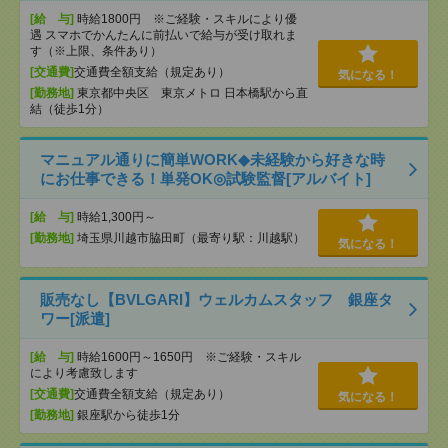
[給 与]
時給1800円 ※ご経験・スキルにより優
遇 スマホでかんたんに前払いで給与が受け取れま
す（※上限、条件あり）
[交通費]
交通費全額支給（規定あり）
気になる！
[勤務地]
東京都中央区 東京メトロ 日本橋駅から直
結（徒歩1分）
マニュアル通りに簡単WORK◆未経験から好きな時
にお仕事できる！単発OK◎試験監督[アルバイト]
[給 与]
時給1,300円～
[勤務地]
埼玉県川越市脇田町（最寄り駅：川越駅）
気になる！
販売なし【BVLGARI】ウェルカムスタッフ 銀座タ
ワー[派遣]
[給 与]
時給1600円～1650円 ※ご経験・スキル
により考慮致します
[交通費]
交通費全額支給（規定あり）
気になる！
[勤務地]
銀座駅から徒歩1分