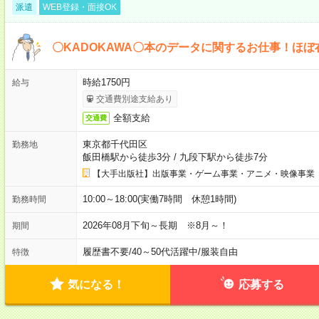
派遣
WEB登録・面接OK
〇KADOKAWA〇本のデータに関するお仕事！ほぼ
時給1750円
給与
交通費別途支給あり
全額支給
交通費
東京都千代田区
勤務地
飯田橋駅から徒歩3分
/
九段下駅から徒歩7分
【大手出版社】出版事業・ゲーム事業・アニメ・映像事業
10:00～18:00(実働7時間 休憩1時間)
勤務時間
2026年08月下旬～長期 ※8月～！
期間
履歴書不要
/
40～50代活躍中
/
服装自由
特徴
気になる！
応募する