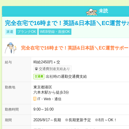
未読
完全在宅で16時まで！英語&日本語＼EC運営サ
派遣
ブランクOK
WEB登録・面接OK
完全在宅で16時まで！英語&日本語＼EC運営サポー
時給2450円＋交
給与
交通費別途支給あり
出社時の通勤交通費支給
交通費
東京都港区
勤務地
六本木駅から徒歩3分
IT・Web・通信
9:00～16:00
勤務時間
2026/8/17～長期 ※長期更新予定 ※8月～OK！
期間