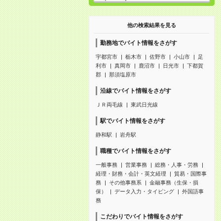
他の検索結果を見る
勤務地でバイト情報をさがす
宇都宮市
栃木市
佐野市
小山市
足
利市
真岡市
鹿沼市
日光市
下都賀
郡
那須塩原市
沿線でバイト情報をさがす
ＪＲ両毛線
東武日光線
駅でバイト情報をさがす
静和駅
岩舟駅
職種でバイト情報をさがす
一般事務
営業事務
総務・人事・労務
経理・財務・会計・英文経理
貿易・国際事
務
その他事務系
金融事務（生保・損
保）
データ入力・タイピング
外国語事
務
こだわりでバイト情報をさがす