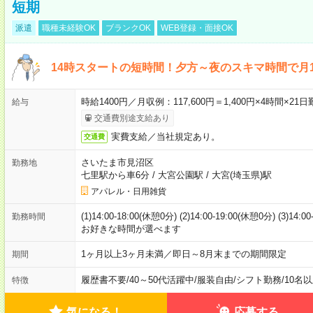
短期
派遣
職種未経験OK
ブランクOK
WEB登録・面接OK
14時スタートの短時間！夕方～夜のスキマ時間で月1
時給1400円／月収例：117,600円＝1,400円×4時間×
給与
交通費別途支給あり
実費支給／当社規定あり。
交通費
さいたま市見沼区
勤務地
七里駅から車6分
/
大宮公園駅
/
大宮(埼玉県)駅
アパレル・日用雑貨
(1)14:00-18:00(休憩0分) (2)14:00-19:00(休憩0分) (3)14:
勤務時間
お好きな時間が選べます
1ヶ月以上3ヶ月未満／即日～8月末までの期間限定
期間
履歴書不要
/
40～50代活躍中
/
服装自由
/
シフト勤務
/
10名
特徴
気になる！
応募する