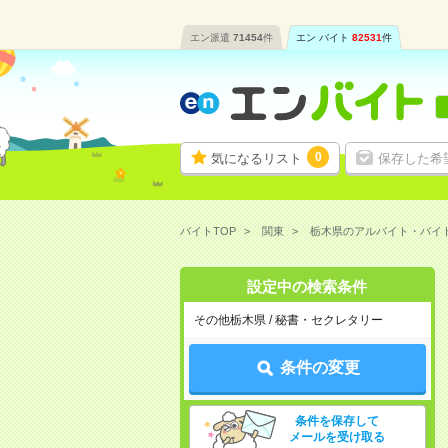
エン派遣
71454
件
エン バイト
82531
件
0
気になるリスト
保存した希
バイトTOP
関東
栃木県のアルバイト・バイ
設定中の検索条件
その他栃木県 / 秘書・セクレタリー
条件の変更
条件を保存して
メールを受け取る