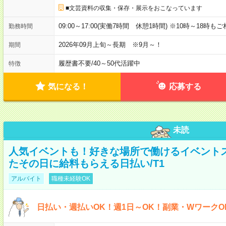
■文芸資料の収集・保存・展示をおこなっています
09:00～17:00(実働7時間 休憩1時間) ※10時～18時も
勤務時間
2026年09月上旬～長期 ※9月～！
期間
履歴書不要
/
40～50代活躍中
特徴
気になる！
応募する
未読
人気イベントも！好きな場所で働けるイベント
たその日に給料もらえる日払い/T1
アルバイト
職種未経験OK
日払い・週払いOK！週1日～OK！副業・WワークO