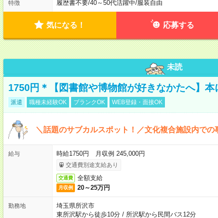
履歴書不要
/
40～50代活躍中
/
服装自由
特徴
気になる！
応募する
未読
1750円＊【図書館や博物館が好きなかたへ】
派遣
職種未経験OK
ブランクOK
WEB登録・面接OK
＼話題のサブカルスポット！／文化複合施設内での
時給1750円 月収例 245,000円
給与
交通費別途支給あり
全額支給
交通費
20～25万円
月収例
埼玉県所沢市
勤務地
東所沢駅から徒歩10分
/
所沢駅から民間バス12分