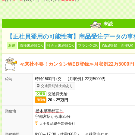
未読
【正社員登用の可能性有】商品受注データの事
派遣
職種未経験OK
社会人未経験OK
ブランクOK
WEB登録・面接OK
≪来社不要！カンタンWEB登録≫月収例22万5000円
時給1500円+交 【月収例】22万5000円
給与
交通費別途支給あり
交通費支給
交通費
20～25万円
月収例
栃木県宇都宮市
勤務地
宇都宮駅から車25分
大手食品総合卸売会社
9:00～17:30（休憩:60分） ※残業少なめ
勤務時間