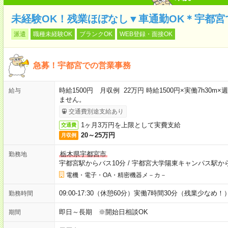
未経験OK！残業ほぼなし▼車通勤OK＊宇都宮
派遣
職種未経験OK
ブランクOK
WEB登録・面接OK
急募！宇都宮での営業事務
時給1500円 月収例 22万円 時給1500円×実働7h30
給与
ません。
交通費別途支給あり
1ヶ月3万円を上限として実費支給
交通費
20～25万円
月収例
栃木県宇都宮市
勤務地
宇都宮駅からバス10分
/
宇都宮大学陽東キャンパス駅から
電機・電子・OA・精密機器メ－カ－
09:00-17:30（休憩60分）実働7時間30分（残業少なめ！
勤務時間
即日～長期 ※開始日相談OK
期間