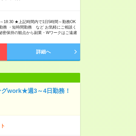
～18:30 ★上記時間内で1日5時間～勤務OK
勤務 ・短時間勤務 など お気軽にご相談く
び秘密保持の観点から副業・Wワークはご遠慮
詳細へ
work★週3～4日勤務！
イト