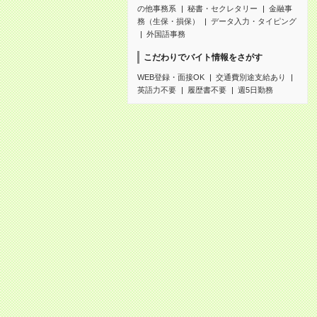
の他事務系
秘書・セクレタリー
金融事
務（生保・損保）
データ入力・タイピング
外国語事務
こだわりでバイト情報をさがす
WEB登録・面接OK
交通費別途支給あり
英語力不要
履歴書不要
週5日勤務