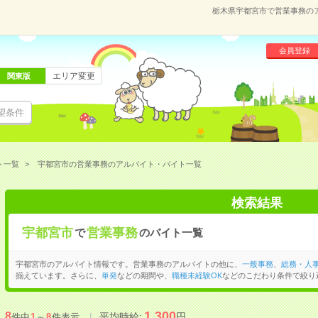
栃木県宇都宮市で営業事務の
会員登録
エリア変更
関東版
望条件
ト一覧
宇都宮市の営業事務のアルバイト・バイト一覧
検索結果
宇都宮市
営業事務
で
のバイト一覧
宇都宮市のアルバイト情報です。営業事務のアルバイトの他に、
一般事務
、
総務・人
揃えています。さらに、
単発
などの期間や、
職種未経験OK
などのこだわり条件で絞り
1,300
8
平均時給:
円
件中
1
～
8
件表示