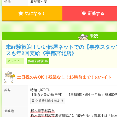
履歴書不要
特徴
気になる！
応募する
未読
未経験歓迎！いい部屋ネットでの【事務スタッフ
スも年2回支給《宇都宮北店》
アルバイト
職種未経験OK
土日祝のみOK！残業なし！16時前まで！のバイト
時給1,070円～
給与
【働き方別の給与例】 ・1日5時間×週4 ⇒月給：85,600円
交通費別途支給あり
栃木県宇都宮市
勤務地
栃木県宇都宮市
海道町817‐1（最寄り駅：東北本線「岡