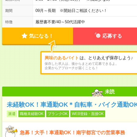
09月～長期 ※開始日ご相談ください！
期間
履歴書不要
/
40～50代活躍中
特徴
気になる！
応募する
興味のあるバイト
は、とりあえず保存しよう♪
保存した求人は、後からまとめて応募できるよ。
企業からアプローチが届くことも！
未読
未経験OK！車通勤OK＊自転車・バイク通勤O
派遣
職種未経験OK
ブランクOK
WEB登録・面接OK
急募！大手！車通勤OK！南宇都宮での営業事務