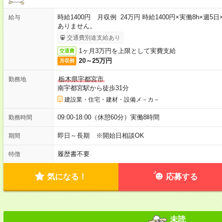
時給1400円 月収例 24万円 時給1400円×実働8h×週
給与
ありません。
交通費別途支給あり
1ヶ月3万円を上限として実費支給
交通費
20～25万円
月収例
栃木県宇都宮市
勤務地
南宇都宮駅から徒歩31分
建設業・住宅・建材・設備メ－カ－
09:00-18:00（休憩60分）実働8時間
勤務時間
即日～長期 ※開始日相談OK
期間
履歴書不要
特徴
気になる！
応募する
未読