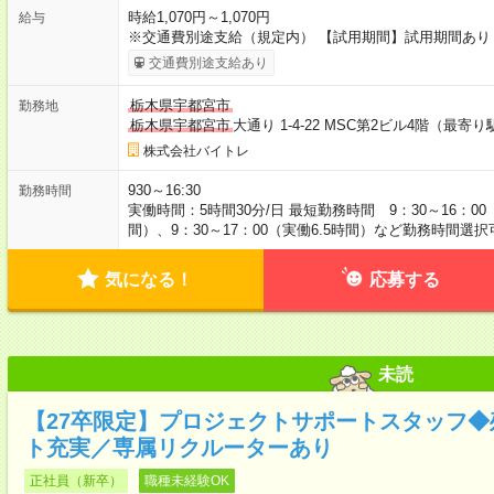
時給1,070円～1,070円
給与
※交通費別途支給（規定内） 【試用期間】試用期間あり
交通費別途支給あり
栃木県宇都宮市
勤務地
栃木県宇都宮市
大通り 1-4-22 MSC第2ビル4階（最
株式会社バイトレ
930～16:30
勤務時間
実働時間：5時間30分/日 最短勤務時間 9：30～16：00（
間）、9：30～17：00（実働6.5時間）など勤務時間選択
気になる！
応募する
未読
【27卒限定】プロジェクトサポートスタッフ
ト充実／専属リクルーターあり
正社員（新卒）
職種未経験OK