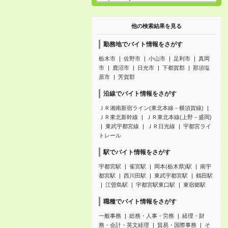
他の検索結果を見る
勤務地でバイト情報をさがす
栃木市
佐野市
小山市
足利市
真岡
市
鹿沼市
日光市
下都賀郡
那須塩
原市
芳賀郡
沿線でバイト情報をさがす
ＪＲ湘南新宿ライン(東北本線－横須賀線)
ＪＲ東北新幹線
ＪＲ東北本線(上野－盛岡)
東武宇都宮線
ＪＲ日光線
宇都宮ライ
トレール
駅でバイト情報をさがす
宇都宮駅
雀宮駅
岡本(栃木県)駅
南宇
都宮駅
西川田駅
東武宇都宮駅
鶴田駅
江曽島駅
宇都宮駅東口駅
東宿郷駅
職種でバイト情報をさがす
一般事務
総務・人事・労務
経理・財
務・会計・英文経理
貿易・国際事務
そ