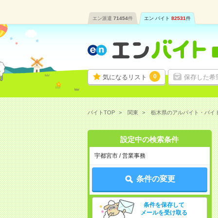
エン派遣
71454
件
エン バイト
82531
件
0
気になるリスト
保存した希
バイトTOP
関東
栃木県のアルバイト・バイ
設定中の検索条件
宇都宮市 / 営業事務
条件の変更
条件を保存して
メールを受け取る