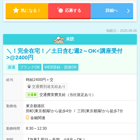
気になる！
応募する
詳細へ
掲載日：2026.08.06
未読
＼！完全在宅！／土日含む週2～OK<講座受付
>@2400円
派遣
ブランクOK
WEB登録・面接OK
時給2400円＋交
給与
交通費別途支給あり
交通費実費支給（当社規定あり）
交通費
東京都港区
勤務地
田町(東京都)駅から徒歩4分
/
三田(東京都)駅から徒歩7分
金融関連
8:30～12:30
勤務時間
【急募】即日～長期 ※8月～OK！
期間