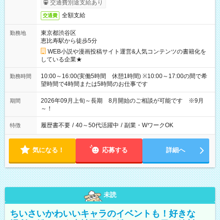
交通費別途支給あり
全額支給
交通費
東京都渋谷区
勤務地
恵比寿駅から徒歩5分
WEB小説や漫画投稿サイト運営&人気コンテンツの書籍化を
している企業★
10:00～16:00(実働5時間 休憩1時間) ※10:00～17:00の間で希
勤務時間
望時間で4時間または5時間のお仕事です
2026年09月上旬～長期 8月開始のご相談が可能です ※9月
期間
～！
履歴書不要
/
40～50代活躍中
/
副業・WワークOK
特徴
気になる！
応募する
詳細へ
未読
ちいさいかわいいキャラのイベントも！好きな