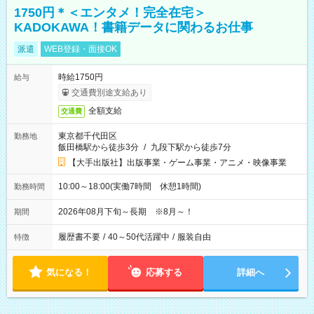
1750円＊＜エンタメ！完全在宅＞
KADOKAWA！書籍データに関わるお仕事
派遣
WEB登録・面接OK
時給1750円
給与
交通費別途支給あり
全額支給
交通費
東京都千代田区
勤務地
飯田橋駅から徒歩3分
/
九段下駅から徒歩7分
【大手出版社】出版事業・ゲーム事業・アニメ・映像事業
10:00～18:00(実働7時間 休憩1時間)
勤務時間
2026年08月下旬～長期 ※8月～！
期間
履歴書不要
/
40～50代活躍中
/
服装自由
特徴
気になる！
応募する
詳細へ