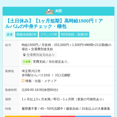
未読
【土日休み】【1ヶ月短期】高時給1500円！ア
ルバムの中身チェック・梱包
派遣
職種未経験OK
ブランクOK
WEB登録・面接OK
時給1500円／月収例：252,000円＝1,500円×8時間×21日勤務の
給与
場合＋交通費別途支給
交通費別途支給あり
実費支給／当社規定あり。
交通費
埼玉県川口市
勤務地
赤羽駅からバス10分
/
川口元郷駅
情報・出版・メディア
(1)09:00-18:00(休憩60分)
勤務時間
1ヶ月以上3ヶ月未満／即日～1ヵ月間（更新の可能性あり）
期間
履歴書不要
/
40～50代活躍中
/
服装自由
/
10名以上の大量募集
特徴