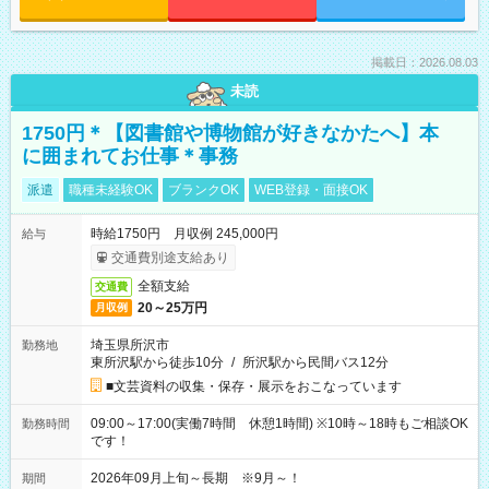
掲載日：2026.08.03
未読
1750円＊【図書館や博物館が好きなかたへ】本
に囲まれてお仕事＊事務
派遣
職種未経験OK
ブランクOK
WEB登録・面接OK
時給1750円 月収例 245,000円
給与
交通費別途支給あり
全額支給
交通費
20～25万円
月収例
埼玉県所沢市
勤務地
東所沢駅から徒歩10分
/
所沢駅から民間バス12分
■文芸資料の収集・保存・展示をおこなっています
09:00～17:00(実働7時間 休憩1時間) ※10時～18時もご相談OK
勤務時間
です！
2026年09月上旬～長期 ※9月～！
期間