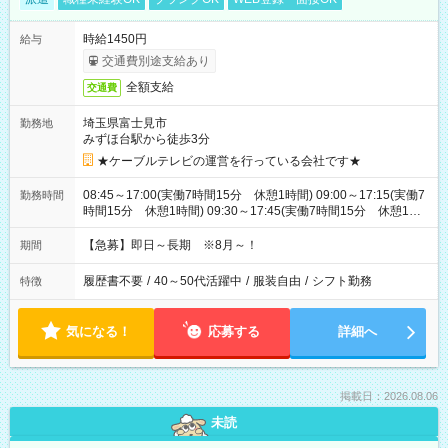
時給1450円
給与
交通費別途支給あり
全額支給
交通費
埼玉県富士見市
勤務地
みずほ台駅から徒歩3分
★ケーブルテレビの運営を行っている会社です★
08:45～17:00(実働7時間15分 休憩1時間) 09:00～17:15(実働7
勤務時間
時間15分 休憩1時間) 09:30～17:45(実働7時間15分 休憩1時
間) ※11:45～20:00：週1回程度遅番あります(在宅勤務OK) ※配
属チームにより
【急募】即日～長期 ※8月～！
期間
履歴書不要
/
40～50代活躍中
/
服装自由
/
シフト勤務
特徴
気になる！
応募する
詳細へ
掲載日：2026.08.06
未読