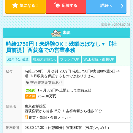
気になる！
応募する
詳細へ
掲載日：2026.07.28
未読
時給1750円！未経験OK！残業ほぼなし▼【社
員前提】西荻窪での営業事務
紹介予定派遣
職種未経験OK
ブランクOK
WEB登録・面接OK
時給1750円 月収例 28万円 時給1750円×実働8h×週5日×4
給与
週 ※月収例を保証するものではありません。
交通費別途支給あり
1ヶ月3万円を上限として実費支給
交通費
25～30万円
月収例
東京都杉並区
勤務地
西荻窪駅から徒歩15分
/
吉祥寺駅から徒歩20分
鉱業・鉄鋼・金属メ－カ－
08:30-17:30（休憩60分）実働8時間（残業少なめ！）
勤務時間