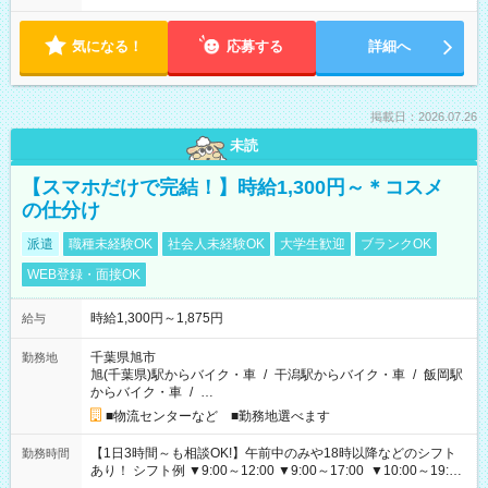
気になる！
応募する
詳細へ
掲載日：2026.07.26
未読
【スマホだけで完結！】時給1,300円～＊コスメ
の仕分け
派遣
職種未経験OK
社会人未経験OK
大学生歓迎
ブランクOK
WEB登録・面接OK
時給1,300円～1,875円
給与
千葉県旭市
勤務地
旭(千葉県)駅からバイク・車
/
干潟駅からバイク・車
/
飯岡駅
からバイク・車
/
…
■物流センターなど ■勤務地選べます
【1日3時間～も相談OK!】午前中のみや18時以降などのシフト
勤務時間
あり！ シフト例 ▼9:00～12:00 ▼9:00～17:00 ▼10:00～19:00