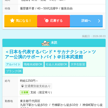
履歴書不要
/
40～50代活躍中
/
服装自由
特徴
気になる！
応募する
詳細へ
掲載日：2026.08.03
未読
＜日本を代表するバンド＊サカナクション＞ツ
アー公演のサポートバイト＠日本武道館
アルバイト
職種未経験OK
社会人未経験OK
大学生歓迎
ブランクOK
時給1250円～
給与
交通費別途支給あり
支給（規定有り）
交通費
東京都千代田区
勤務地
九段下駅から徒歩5分
/
竹橋駅から徒歩10分
/
神保町駅から徒