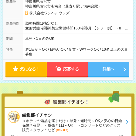
神奈川県藤沢市
勤務地
神奈川県藤沢市湘南台（最寄り駅：湘南台駅）
株式会社ワンベルウッズ
勤務時間は指定なし
勤務時間
変形労働時間制 想定労働時間160時間/月 【シフト例】 ・8：00
～21：00
単発・1日のみOK
期間
週1日からOK / 日払いOK / 副業・WワークOK / 10名以上の大量
特徴
募集
気になる！
応募する
詳細へ
編集部イチオシ
＜ホテルの備品を運ぶだけ＞単発・短時間～OK／安心の日給
保障＊夜勤、＜単発＊1日～OK！＞コンサートなどのグッズ
販売スタッフ＊など
(8/6UP!)