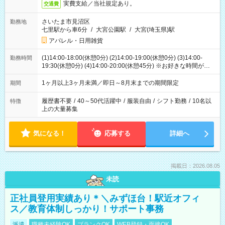
実費支給／当社規定あり。
交通費
さいたま市見沼区
勤務地
七里駅から車6分
/
大宮公園駅
/
大宮(埼玉県)駅
アパレル・日用雑貨
(1)14:00-18:00(休憩0分) (2)14:00-19:00(休憩0分) (3)14:00-
勤務時間
19:30(休憩0分) (4)14:00-20:00(休憩45分) ※お好きな時間が選べ
ます
1ヶ月以上3ヶ月未満／即日～8月末までの期間限定
期間
履歴書不要
/
40～50代活躍中
/
服装自由
/
シフト勤務
/
10名以
特徴
上の大量募集
気になる！
応募する
詳細へ
掲載日：2026.08.05
未読
正社員登用実績あり＊＼みずほ台！駅近オフィ
ス／教育体制しっかり！サポート事務
派遣
職種未経験OK
ブランクOK
WEB登録・面接OK