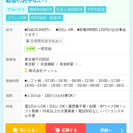
総会のお手伝い！
アルバイト
職種未経験OK
社会人未経験OK
大学生歓迎
ブランクOK
WEB登録・面接OK
■日給16,840円～ ■日払いOK ■実働3時間5,120円のお仕事あ
給与
ります！
交通費別途支給あり
一部支給
交通費
東京都千代田区
勤務地
東京駅
/
水道橋駅
/
有楽町駅
/
…
株式会社マッシュ
■シフト例 ・07:00～19:30 ・09:00～12:00 ・10:00～17:00 ・
勤務時間
18:00～23:00 ・19:00～07:00 ・20:00～09:00 ・22:00～06:00
etc ★最短で3時間で5,120円のお仕事から 15時間で2万円近く稼
げるお仕事も！ ご希望のお時間に合わせてご紹介！ ※シフトは
■１日のみ・1回だけお仕事OK！
期間
現場によって異なります。 ※勿論、休憩時間はあるのでご安心
ください！
週1日からOK
/
日払いOK
/
履歴書不要
/
副業・WワークOK
/
シ
特徴
フト勤務
/
10名以上の大量募集
/
電話対応なし
/
パソコンスキ
ル不要
気になる！
応募する
詳細へ