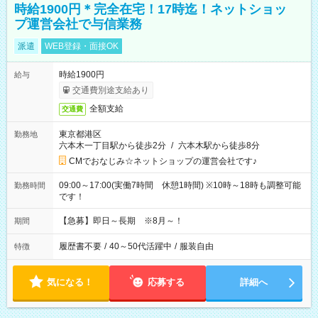
時給1900円＊完全在宅！17時迄！ネットショッ
プ運営会社で与信業務
派遣
WEB登録・面接OK
時給1900円
給与
交通費別途支給あり
全額支給
交通費
東京都港区
勤務地
六本木一丁目駅から徒歩2分
/
六本木駅から徒歩8分
CMでおなじみ☆ネットショップの運営会社です♪
09:00～17:00(実働7時間 休憩1時間) ※10時～18時も調整可能
勤務時間
です！
【急募】即日～長期 ※8月～！
期間
履歴書不要
/
40～50代活躍中
/
服装自由
特徴
気になる！
応募する
詳細へ