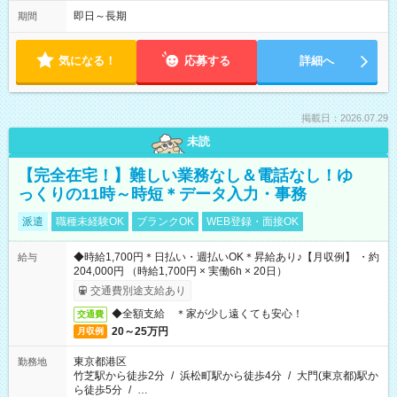
即日～長期
期間
気になる！
応募する
詳細へ
掲載日：2026.07.29
未読
【完全在宅！】難しい業務なし＆電話なし！ゆ
っくりの11時～時短＊データ入力・事務
派遣
職種未経験OK
ブランクOK
WEB登録・面接OK
◆時給1,700円＊日払い・週払いOK＊昇給あり♪【月収例】 ・約
給与
204,000円 （時給1,700円 × 実働6h × 20日）
交通費別途支給あり
◆全額支給 ＊家が少し遠くても安心！
交通費
20～25万円
月収例
東京都港区
勤務地
竹芝駅から徒歩2分
/
浜松町駅から徒歩4分
/
大門(東京都)駅か
ら徒歩5分
/
…