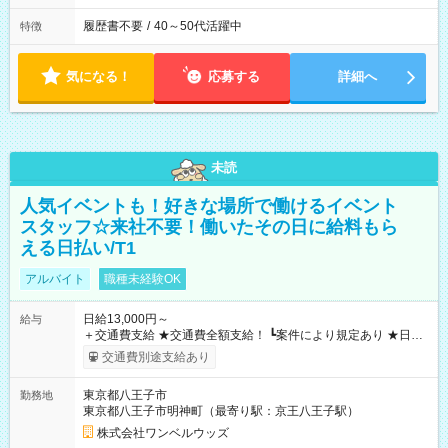
履歴書不要
/
40～50代活躍中
特徴
気になる！
応募する
詳細へ
未読
人気イベントも！好きな場所で働けるイベント
スタッフ☆来社不要！働いたその日に給料もら
える日払い/T1
アルバイト
職種未経験OK
日給13,000円～
給与
＋交通費支給 ★交通費全額支給！ ┗案件により規定あり ★日払
いOK！（規定あり） ┗働いたその日に現金GET♪ お仕事後はコ
交通費別途支給あり
ンビニATMから 日払い分を引き落とせます！ 【試用期間】試
用期間なし
東京都八王子市
勤務地
東京都八王子市明神町（最寄り駅：京王八王子駅）
株式会社ワンベルウッズ