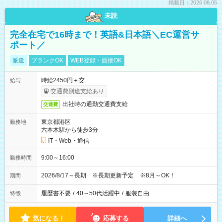
掲載日：2026.08.05
未読
完全在宅で16時まで！英語&日本語＼EC運営サ
ポート／
派遣
ブランクOK
WEB登録・面接OK
時給2450円＋交
給与
交通費別途支給あり
出社時の通勤交通費支給
交通費
東京都港区
勤務地
六本木駅から徒歩3分
IT・Web・通信
9:00～16:00
勤務時間
2026/8/17～長期 ※長期更新予定 ※8月～OK！
期間
履歴書不要
/
40～50代活躍中
/
服装自由
特徴
気になる！
応募する
詳細へ