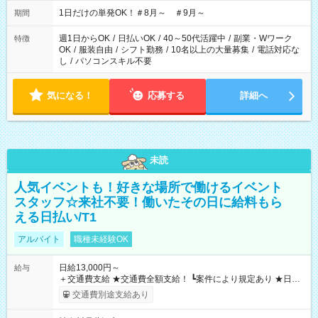
▼18:00～21:00
1日だけの単発OK！＃8月～ ＃9月～
期間
週1日からOK
/
日払いOK
/
40～50代活躍中
/
副業・Wワーク
特徴
OK
/
服装自由
/
シフト勤務
/
10名以上の大量募集
/
電話対応な
し
/
パソコンスキル不要
気になる！
応募する
詳細へ
未読
人気イベントも！好きな場所で働けるイベント
スタッフ☆来社不要！働いたその日に給料もら
える日払い/T1
アルバイト
職種未経験OK
日給13,000円～
給与
＋交通費支給 ★交通費全額支給！ ┗案件により規定あり ★日払
いOK！（規定あり） ┗働いたその日に現金GET♪ お仕事後はコ
交通費別途支給あり
ンビニATMから 日払い分を引き落とせます！ 【試用期間】試
用期間なし