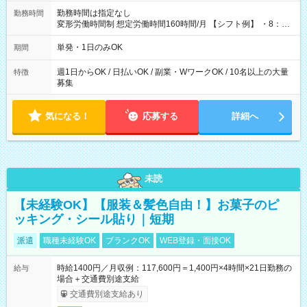
勤務時間は指定なし
勤務時間
変形労働時間制 想定労働時間160時間/月 【シフト例】 ・8：00
～21：00
単発・1日のみOK
期間
週1日からOK / 日払いOK / 副業・WワークOK / 10名以上の大量
特徴
募集
気になる！
応募する
詳細へ
未読
【未経験OK】【服装＆髪色自由！】お菓子のピ
ッキング・シール貼り｜短期
派遣
職種未経験OK
ブランクOK
WEB登録・面接OK
時給1400円／月収例：117,600円＝1,400円×4時間×21日勤務の
給与
場合＋交通費別途支給
交通費別途支給あり