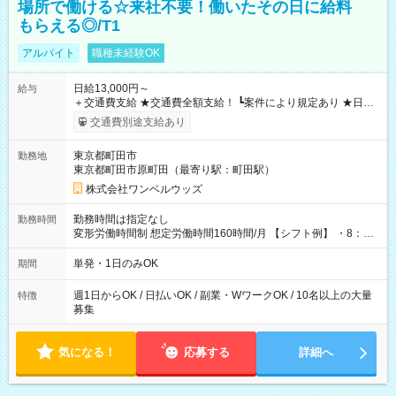
場所で働ける☆来社不要！働いたその日に給料
もらえる◎/T1
アルバイト
職種未経験OK
日給13,000円～
給与
＋交通費支給 ★交通費全額支給！ ┗案件により規定あり ★日払
いOK！（規定あり） ┗働いたその日に現金GET♪ お仕事後はコ
交通費別途支給あり
ンビニATMから 日払い分を引き落とせます！ 【試用期間】試
用期間なし
東京都町田市
勤務地
東京都町田市原町田（最寄り駅：町田駅）
株式会社ワンベルウッズ
勤務時間は指定なし
勤務時間
変形労働時間制 想定労働時間160時間/月 【シフト例】 ・8：00
～21：00
単発・1日のみOK
期間
週1日からOK / 日払いOK / 副業・WワークOK / 10名以上の大量
特徴
募集
気になる！
応募する
詳細へ