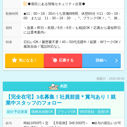
◆港区にある情報セキュリティ企業◆
◆11：00～18：30のうち実働6時間、休憩60分 ※11：00～18：
勤務時間
00 または 11：30～18：30 。*。ブランクOK！。*。 例え
ば前職が、 在宅/財団法人/事務/コールセンター/受付/販売/カフェ
スタッフ スイーツ販売/ホテルフロント/化粧品販売/など 様々な
＜急募＞即日～長期／8月～9月～も相談OK！応募から最短即日
期間
業界から入社して活躍されています♪
には選考案内♪
日払いOK
/
履歴書不要
/
40～50代活躍中
/
副業・WワークOK
/
特徴
服装自由
/
電話対応なし
気になる！
応募する
詳細へ
掲載日：2026.08.06
未読
【完全在宅】3名募集！社員前提＊賞与あり！就
業中スタッフのフォロー
紹介予定派遣
職種未経験OK
ブランクOK
WEB登録・面接OK
時給1650円＋交 【月収例】346,500円～ ■給与の前払いが可
給与