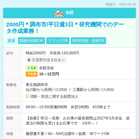
掲載日：2026.08.06
未読
2000円＊調布市/平日週3日＊研究機関でのデー
タ作成業務！
派遣
職種未経験OK
ブランクOK
WEB登録・面接OK
時給2000円 月収例 120,000円
給与
交通費別途支給あり
全額支給
交通費
10～15万円
月収例
東京都調布市
勤務地
仙川駅から民間バス20分
/
三鷹駅から民間バス20分
消防・防災に関する財団法人
09:00～15:00(実働5時間 休憩1時間) #15時まで
勤務時間
【急募】即日～長期 お仕事の最長期間は2027年3月末迄 派
期間
遣法の制限を受けるお仕事です ※8月～！
履歴書不要
/
40～50代活躍中
/
副業・WワークOK
特徴