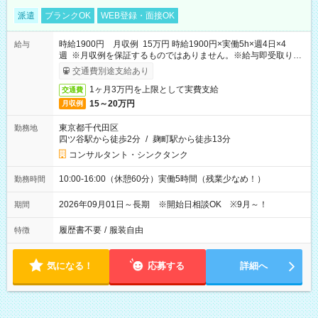
派遣
ブランクOK
WEB登録・面接OK
時給1900円 月収例 15万円 時給1900円×実働5h×週4日×4
給与
週 ※月収例を保証するものではありません。※給与即受取りサ
ービス利用可（利用条件有）
交通費別途支給あり
1ヶ月3万円を上限として実費支給
交通費
15～20万円
月収例
東京都千代田区
勤務地
四ツ谷駅から徒歩2分
/
麹町駅から徒歩13分
コンサルタント・シンクタンク
10:00-16:00（休憩60分）実働5時間（残業少なめ！）
勤務時間
2026年09月01日～長期 ※開始日相談OK ※9月～！
期間
履歴書不要
/
服装自由
特徴
気になる！
応募する
詳細へ