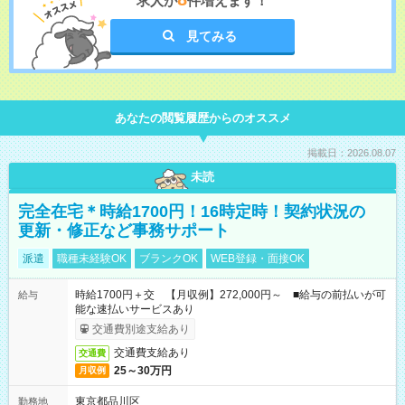
求人が
件増えます！
見てみる
あなたの閲覧履歴からのオススメ
掲載日：2026.08.07
未読
完全在宅＊時給1700円！16時定時！契約状況の
更新・修正など事務サポート
派遣
職種未経験OK
ブランクOK
WEB登録・面接OK
時給1700円＋交 【月収例】272,000円～ ■給与の前払いが可
給与
能な速払いサービスあり
交通費別途支給あり
交通費支給あり
交通費
25～30万円
月収例
東京都品川区
勤務地