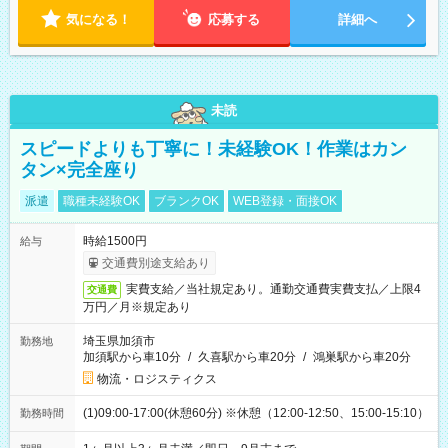
気になる！
応募する
詳細へ
未読
スピードよりも丁寧に！未経験OK！作業はカン
タン×完全座り
派遣
職種未経験OK
ブランクOK
WEB登録・面接OK
時給1500円
給与
交通費別途支給あり
実費支給／当社規定あり。通勤交通費実費支払／上限4
交通費
万円／月※規定あり
埼玉県加須市
勤務地
加須駅から車10分
/
久喜駅から車20分
/
鴻巣駅から車20分
物流・ロジスティクス
(1)09:00-17:00(休憩60分) ※休憩（12:00-12:50、15:00-15:10）
勤務時間