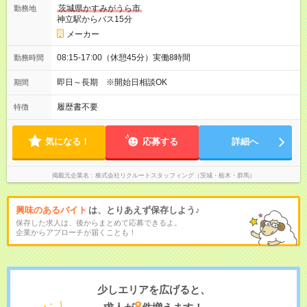
茨城県かすみがうら市
勤務地
神立駅からバス15分
メーカー
08:15-17:00（休憩45分）実働8時間
勤務時間
即日～長期 ※開始日相談OK
期間
履歴書不要
特徴
気になる！
応募する
詳細へ
掲載元企業名
株式会社リクルートスタッフィング（茨城・栃木・群馬）
興味のあるバイト
は、とりあえず保存しよう♪
保存した求人は、後からまとめて応募できるよ。
企業からアプローチが届くことも！
少しエリアを広げると、
8