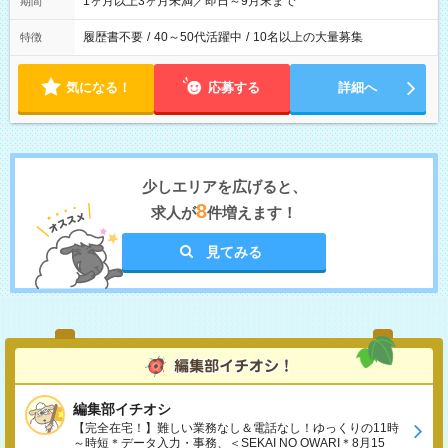
1ヶ月以上3ヶ月未満／即日～9月末まで
期間
履歴書不要
/
40～50代活躍中
/
10名以上の大量募集
特徴
気になる！
応募する
詳細へ
少しエリアを広げると、
8
求人が
件増えます！
見てみる
編集部イチオシ
【完全在宅！】難しい業務なし＆電話なし！ゆっくりの11時
～時短＊データ入力・事務、＜SEKAI NO OWARI＊8月15