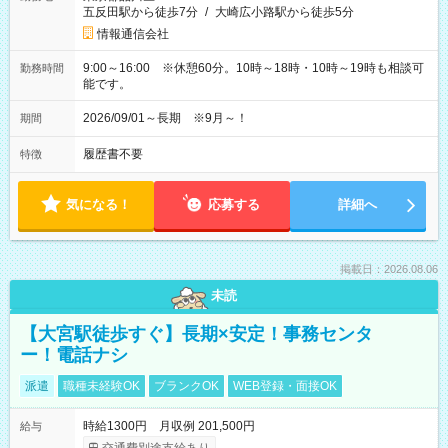
五反田駅から徒歩7分
/
大崎広小路駅から徒歩5分
情報通信会社
9:00～16:00 ※休憩60分。10時～18時・10時～19時も相談可
勤務時間
能です。
2026/09/01～長期 ※9月～！
期間
履歴書不要
特徴
気になる！
応募する
詳細へ
掲載日：2026.08.06
未読
【大宮駅徒歩すぐ】長期×安定！事務センタ
ー！電話ナシ
派遣
職種未経験OK
ブランクOK
WEB登録・面接OK
時給1300円 月収例 201,500円
給与