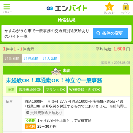
0
メニュー
気になる！
ログイン
検索結果
かすみがうら市で一般事務の交通費別途支給あり
条件の変更
のバイト一覧
1
1,600
件中
1
～
1
件表示
平均時給:
円
新着順
時給順
人気順
掲載日：2026.08.05
未読
未経験OK！車通勤OK！神立で一般事務
派遣
職種未経験OK
ブランクOK
WEB登録・面接OK
時給1600円 月収例 27万円 時給1600円×実働8h×週5日×4週
給与
+残業10h ※月収例を保証するものではありません。※給与即受
取りサービス利用可（利用条件有）
交通費別途支給あり
1ヶ月3万円を上限として実費支給
交通費
25～30万円
月収例