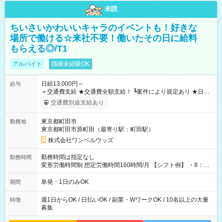
未読
ちいさいかわいいキャラのイベントも！好きな
場所で働ける☆来社不要！働いたその日に給料
もらえる◎/T1
アルバイト
職種未経験OK
日給13,000円～
給与
＋交通費支給 ★交通費全額支給！ ┗案件により規定あり ★日払
いOK！（規定あり） ┗働いたその日に現金GET♪ お仕事後はコ
交通費別途支給あり
ンビニATMから 日払い分を引き落とせます！ 【試用期間】試
用期間なし
東京都町田市
勤務地
東京都町田市原町田（最寄り駅：町田駅）
株式会社ワンベルウッズ
勤務時間は指定なし
勤務時間
変形労働時間制 想定労働時間160時間/月 【シフト例】 ・8：00
～21：00
単発・1日のみOK
期間
週1日からOK / 日払いOK / 副業・WワークOK / 10名以上の大量
特徴
募集