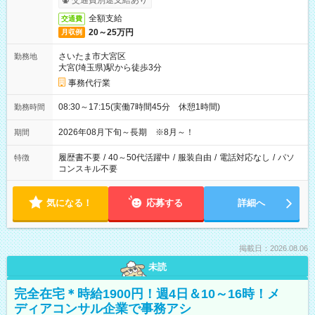
交通費別途支給あり
全額支給
交通費
20～25万円
月収例
さいたま市大宮区
勤務地
大宮(埼玉県)駅から徒歩3分
事務代行業
08:30～17:15(実働7時間45分 休憩1時間)
勤務時間
2026年08月下旬～長期 ※8月～！
期間
履歴書不要
/
40～50代活躍中
/
服装自由
/
電話対応なし
/
パソ
特徴
コンスキル不要
気になる！
応募する
詳細へ
掲載日：2026.08.06
未読
完全在宅＊時給1900円！週4日＆10～16時！メ
ディアコンサル企業で事務アシ