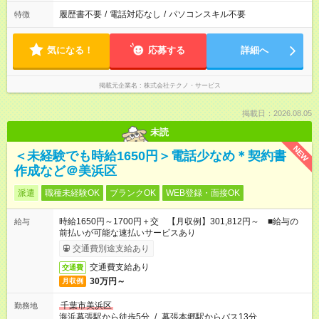
履歴書不要
/
電話対応なし
/
パソコンスキル不要
特徴
気になる！
応募する
詳細へ
掲載元企業名
株式会社テクノ・サービス
掲載日：2026.08.05
未読
NEW
＜未経験でも時給1650円＞電話少なめ＊契約書
作成など＠美浜区
派遣
職種未経験OK
ブランクOK
WEB登録・面接OK
時給1650円～1700円＋交 【月収例】301,812円～ ■給与の
給与
前払いが可能な速払いサービスあり
交通費別途支給あり
交通費支給あり
交通費
30万円～
月収例
千葉市美浜区
勤務地
海浜幕張駅から徒歩5分
/
幕張本郷駅からバス13分