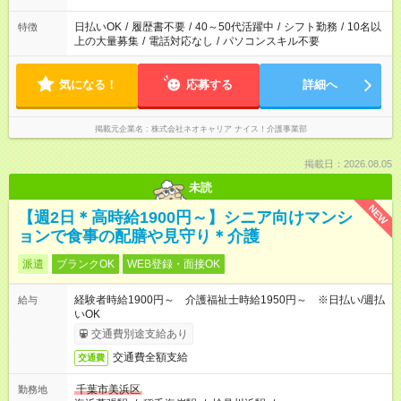
のみ・土日のみ ＊Wワークや扶養内 など、いろんなシフトのお
仕事をご紹介できます！ 登録の際に、あなたのご希望をお聞か
日払いOK
/
履歴書不要
/
40～50代活躍中
/
シフト勤務
/
10名以
特徴
せください。
上の大量募集
/
電話対応なし
/
パソコンスキル不要
気になる！
応募する
詳細へ
掲載元企業名
株式会社ネオキャリア ナイス！介護事業部
掲載日：2026.08.05
未読
NEW
【週2日＊高時給1900円～】シニア向けマンシ
ョンで食事の配膳や見守り＊介護
派遣
ブランクOK
WEB登録・面接OK
経験者時給1900円～ 介護福祉士時給1950円～ ※日払い/週払
給与
いOK
交通費別途支給あり
交通費全額支給
交通費
千葉市美浜区
勤務地