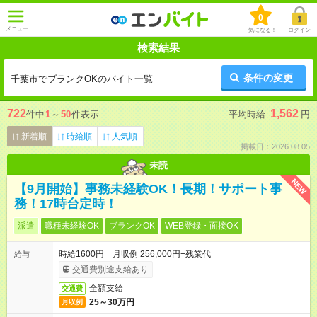
0
メニュー
気になる！
ログイン
検索結果
条件の変更
千葉市でブランクOKのバイト一覧
722
1,562
件中
1
～
50
件表示
平均時給:
円
新着順
時給順
人気順
掲載日：2026.08.05
未読
NEW
【9月開始】事務未経験OK！長期！サポート事
務！17時台定時！
派遣
職種未経験OK
ブランクOK
WEB登録・面接OK
時給1600円 月収例 256,000円+残業代
給与
交通費別途支給あり
全額支給
交通費
25～30万円
月収例