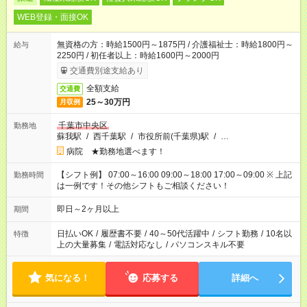
WEB登録・面接OK
無資格の方：時給1500円～1875円 / 介護福祉士：時給1800円～
給与
2250円 / 初任者以上：時給1600円～2000円
交通費別途支給あり
全額支給
交通費
25～30万円
月収例
千葉市中央区
勤務地
蘇我駅
/
西千葉駅
/
市役所前(千葉県)駅
/
…
病院 ★勤務地選べます！
【シフト例】 07:00～16:00 09:00～18:00 17:00～09:00 ※ 上記
勤務時間
は一例です！その他シフトもご相談ください！
即日～2ヶ月以上
期間
日払いOK
/
履歴書不要
/
40～50代活躍中
/
シフト勤務
/
10名以
特徴
上の大量募集
/
電話対応なし
/
パソコンスキル不要
気になる！
応募する
詳細へ