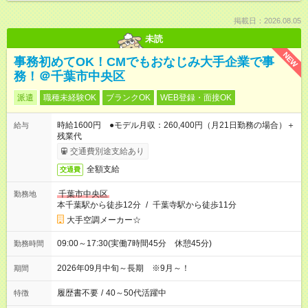
掲載日：2026.08.05
未読
NEW
事務初めてOK！CMでもおなじみ大手企業で事
務！＠千葉市中央区
派遣
職種未経験OK
ブランクOK
WEB登録・面接OK
時給1600円 ●モデル月収：260,400円（月21日勤務の場合）＋
給与
残業代
交通費別途支給あり
全額支給
交通費
千葉市中央区
勤務地
本千葉駅から徒歩12分
/
千葉寺駅から徒歩11分
大手空調メーカー☆
09:00～17:30(実働7時間45分 休憩45分)
勤務時間
2026年09月中旬～長期 ※9月～！
期間
履歴書不要
/
40～50代活躍中
特徴