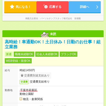
気になる！
応募する
詳細へ
掲載元企業名
パーソルテンプスタッフ株式会社 首都圏
未読
高時給！車通勤OK！土日休み！日勤のお仕事！組
立業務
派遣
職種未経験OK
社会人未経験OK
ブランクOK
WEB登録・面接OK
時給1450円
給与
交通費別途支給あり
交通費支給有り
交通費
千葉市若葉区
勤務地
動物公園駅
物流・倉庫関係