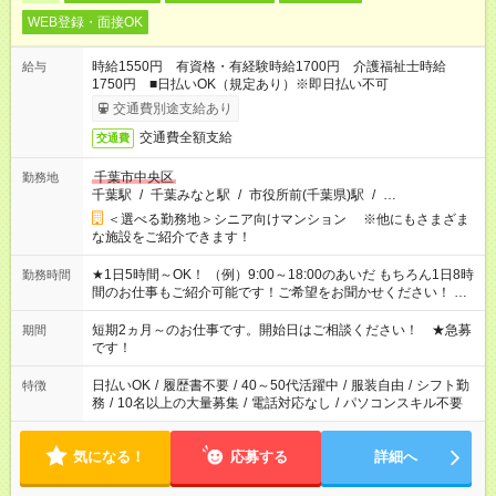
WEB登録・面接OK
時給1550円 有資格・有経験時給1700円 介護福祉士時給
給与
1750円 ■日払いOK（規定あり）※即日払い不可
交通費別途支給あり
交通費全額支給
交通費
千葉市中央区
勤務地
千葉駅
/
千葉みなと駅
/
市役所前(千葉県)駅
/
…
＜選べる勤務地＞シニア向けマンション ※他にもさまざま
な施設をご紹介できます！
★1日5時間～OK！ （例）9:00～18:00のあいだ もちろん1日8時
勤務時間
間のお仕事もご紹介可能です！ご希望をお聞かせください！ ★
家庭の都合でお休みが必要な場合も遠慮なくご相談ください。
※週最低15時間以上の勤務が必要です
短期2ヵ月～のお仕事です。開始日はご相談ください！ ★急募
期間
です！
日払いOK
/
履歴書不要
/
40～50代活躍中
/
服装自由
/
シフト勤
特徴
務
/
10名以上の大量募集
/
電話対応なし
/
パソコンスキル不要
気になる！
応募する
詳細へ