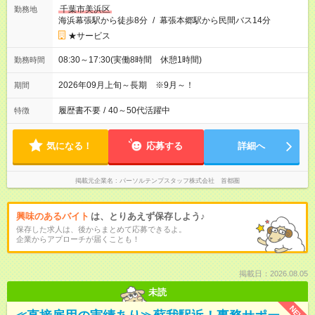
千葉市美浜区
勤務地
海浜幕張駅から徒歩8分
/
幕張本郷駅から民間バス14分
★サービス
08:30～17:30(実働8時間 休憩1時間)
勤務時間
2026年09月上旬～長期 ※9月～！
期間
履歴書不要
/
40～50代活躍中
特徴
気になる！
応募する
詳細へ
掲載元企業名
パーソルテンプスタッフ株式会社 首都圏
興味のあるバイト
は、とりあえず保存しよう♪
保存した求人は、後からまとめて応募できるよ。
企業からアプローチが届くことも！
掲載日：2026.08.05
未読
NEW