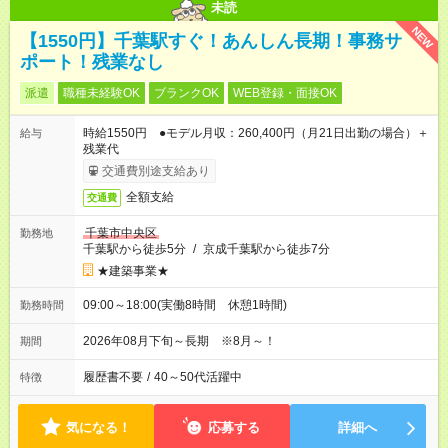
未読
NEW
【1550円】千葉駅すぐ！あんしん長期！事務サ
ポート！残業なし
派遣
職種未経験OK
ブランクOK
WEB登録・面接OK
時給1550円 ●モデル月収：260,400円（月21日出勤の場合）＋
給与
残業代
交通費別途支給あり
全額支給
交通費
千葉市中央区
勤務地
千葉駅から徒歩5分
/
京成千葉駅から徒歩7分
★建築事業★
09:00～18:00(実働8時間 休憩1時間)
勤務時間
2026年08月下旬～長期 ※8月～！
期間
履歴書不要
/
40～50代活躍中
特徴
気になる！
応募する
詳細へ