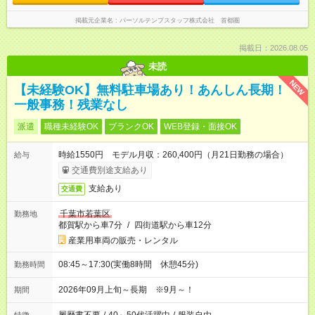
掲載元企業名
パーソルテンプスタッフ株式会社 首都圏
掲載日：2026.08.05
未読
NEW
【未経験OK】無料駐車場あり！あんしん長期！
一般事務！残業なし
派遣
職種未経験OK
ブランクOK
WEB登録・面接OK
時給1550円 モデル月収：260,400円（月21日勤務の場合）
給与
交通費別途支給あり
支給あり
交通費
千葉市若葉区
勤務地
都賀駅から車7分
/
四街道駅から車12分
産業用車両の販売・レンタル
08:45～17:30(実働8時間 休憩45分)
勤務時間
2026年09月上旬～長期 ※9月～！
期間