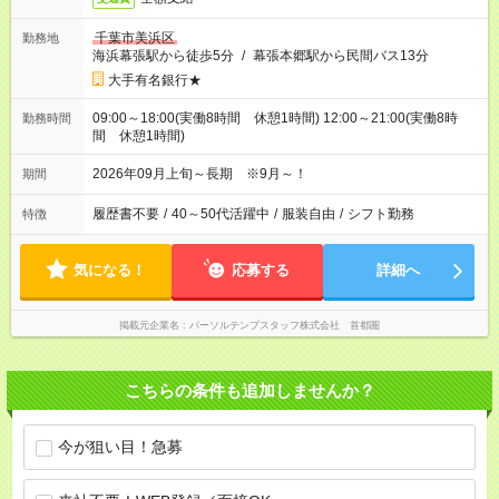
千葉市美浜区
勤務地
海浜幕張駅から徒歩5分
/
幕張本郷駅から民間バス13分
大手有名銀行★
09:00～18:00(実働8時間 休憩1時間) 12:00～21:00(実働8時
勤務時間
間 休憩1時間)
2026年09月上旬～長期 ※9月～！
期間
履歴書不要
/
40～50代活躍中
/
服装自由
/
シフト勤務
特徴
気になる！
応募する
詳細へ
掲載元企業名
パーソルテンプスタッフ株式会社 首都圏
こちらの条件も追加しませんか？
今が狙い目！急募