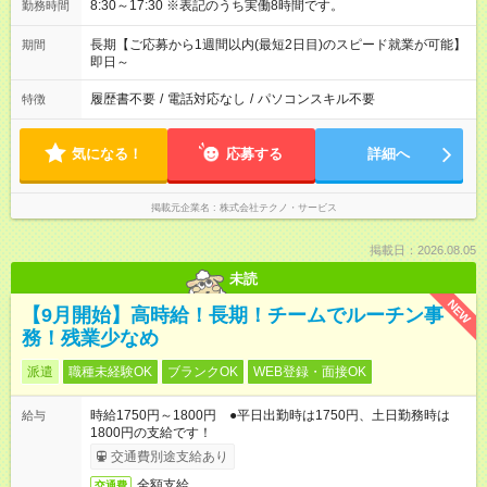
8:30～17:30 ※表記のうち実働8時間です。
勤務時間
長期【ご応募から1週間以内(最短2日目)のスピード就業が可能】
期間
即日～
履歴書不要
/
電話対応なし
/
パソコンスキル不要
特徴
気になる！
応募する
詳細へ
掲載元企業名
株式会社テクノ・サービス
掲載日：2026.08.05
未読
NEW
【9月開始】高時給！長期！チームでルーチン事
務！残業少なめ
派遣
職種未経験OK
ブランクOK
WEB登録・面接OK
時給1750円～1800円 ●平日出勤時は1750円、土日勤務時は
給与
1800円の支給です！
交通費別途支給あり
全額支給
交通費