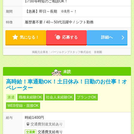
17:00等時短のご相談OK！
【急募】即日～長期 ※8月～！
期間
履歴書不要
/
40～50代活躍中
/
シフト勤務
特徴
気になる！
応募する
詳細へ
掲載元企業名
パーソルテンプスタッフ株式会社 首都圏
未読
高時給！車通勤OK！土日休み！日勤のお仕事！オ
ペレーター
派遣
職種未経験OK
社会人未経験OK
ブランクOK
WEB登録・面接OK
時給1400円
給与
交通費別途支給あり
交通費支給有り
交通費