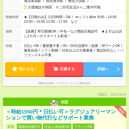
海浜幕張駅
/
稲毛海岸駅
/
検見川浜駅
/
…
介護施設や病院 ※ご自宅近辺からご案内可能
★【日勤のみ】1日5時間～OK！ ≪シフト例≫ 9:00～14:00
勤務時間
10:00～15:00 12:00～17:00 など
【急募】即日勤務OK！中旬～など開始日相談可 ★まずはお試
期間
し2カ月～のスタートも歓迎！
日払いOK
/
履歴書不要
/
40～50代活躍中
/
副業・WワークOK
/
特徴
服装自由
/
シフト勤務
/
10名以上の大量募集
/
電話対応なし
/
パ
ソコンスキル不要
気になる！
応募する
詳細へ
掲載元企業名
ケアスタッフィング株式会社
掲載日：2026.08.05
未読
NEW
＜時給1550円＊日払い可＞ラグジュアリーマン
ションで買い物代行などサポート業務
派遣
職種未経験OK
社会人未経験OK
ブランクOK