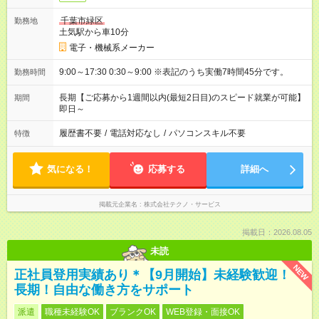
千葉市緑区
勤務地
土気駅から車10分
電子・機械系メーカー
9:00～17:30 0:30～9:00 ※表記のうち実働7時間45分です。
勤務時間
長期【ご応募から1週間以内(最短2日目)のスピード就業が可能】
期間
即日～
履歴書不要
/
電話対応なし
/
パソコンスキル不要
特徴
気になる！
応募する
詳細へ
掲載元企業名
株式会社テクノ・サービス
掲載日：2026.08.05
未読
NEW
正社員登用実績あり＊【9月開始】未経験歓迎！
長期！自由な働き方をサポート
派遣
職種未経験OK
ブランクOK
WEB登録・面接OK