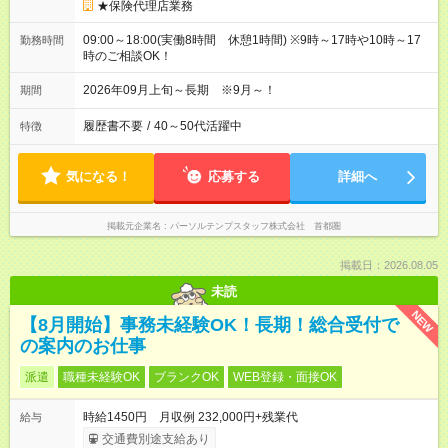
★保険代理店業務
09:00～18:00(実働8時間 休憩1時間) ※9時～17時や10時～17
勤務時間
時のご相談OK！
2026年09月上旬～長期 ※9月～！
期間
履歴書不要
/
40～50代活躍中
特徴
気になる！
応募する
詳細へ
掲載元企業名
パーソルテンプスタッフ株式会社 首都圏
掲載日：2026.08.05
未読
NEW
【8月開始】事務未経験OK！長期！総合受付で
の案内のお仕事
派遣
職種未経験OK
ブランクOK
WEB登録・面接OK
時給1450円 月収例 232,000円+残業代
給与
交通費別途支給あり