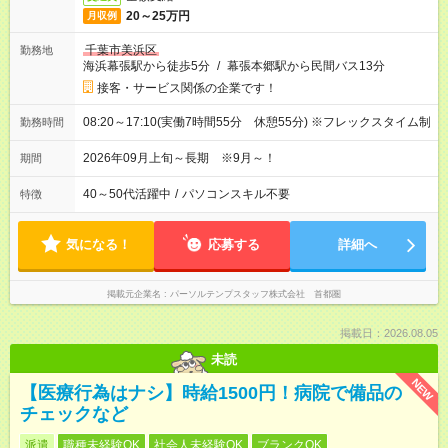
20～25万円
月収例
千葉市美浜区
勤務地
海浜幕張駅から徒歩5分
/
幕張本郷駅から民間バス13分
接客・サービス関係の企業です！
08:20～17:10(実働7時間55分 休憩55分) ※フレックスタイム制
勤務時間
2026年09月上旬～長期 ※9月～！
期間
40～50代活躍中
/
パソコンスキル不要
特徴
気になる！
応募する
詳細へ
掲載元企業名
パーソルテンプスタッフ株式会社 首都圏
掲載日：2026.08.05
未読
NEW
【医療行為はナシ】時給1500円！病院で備品の
チェックなど
派遣
職種未経験OK
社会人未経験OK
ブランクOK