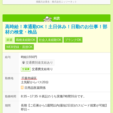
掲載元企業名
株式会社ニッソーネット
未読
高時給！車通勤OK！土日休み！日勤のお仕事！部
材の検査・検品
派遣
職種未経験OK
社会人未経験OK
ブランクOK
WEB登録・面接OK
時給1550円
給与
交通費別途支給あり
交通費支給有り
交通費
千葉市緑区
勤務地
土気駅からバス20分
日用品医薬関係
8:35～17:35 ※表記のうち実働7時間55分です。
勤務時間
長期【ご応募から1週間以内(最短2日目)のスピード就業が可能】
期間
即日～