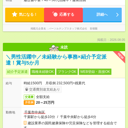
履歴書不要
/
40～50代活躍中
/
服装自由
特徴
気になる！
応募する
詳細へ
掲載元企業名
パーソルテンプスタッフ株式会社 首都圏
掲載日：2026.08.05
未読
NEW
＼男性活躍中／未経験から事務×紹介予定派
遣！賞与5か月
紹介予定派遣
職種未経験OK
ブランクOK
WEB登録・面接OK
時給1500円 月収例 232,500円+残業代
給与
交通費別途支給あり
全額支給
交通費
20～25万円
月収例
千葉市中央区
勤務地
千葉駅から徒歩10分
/
千葉中央駅から徒歩4分
建設業界の国民健康保険や労災保険などを管理する組合で
す。