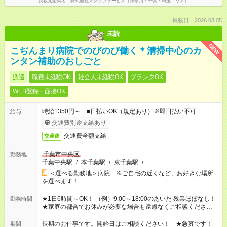
掲載元企業名
株式会社スタッフサービス（神奈川・千葉・埼玉エリア）
掲載日：2026.08.05
未読
NEW
こぢんまり病院でのびのび働く＊清掃中心のカ
ンタン補助のおしごと
派遣
職種未経験OK
社会人未経験OK
ブランクOK
WEB登録・面接OK
時給1350円～ ■日払いOK（規定あり）※即日払い不可
給与
交通費別途支給あり
交通費全額支給
交通費
千葉市中央区
勤務地
千葉中央駅
/
本千葉駅
/
東千葉駅
/
…
＜選べる勤務地＞病院 ※ご自宅の近くなど、お好きな場所
を選べます！
★1日6時間～OK！ （例）9:00～18:00のあいだ 残業ほぼなし！
勤務時間
★家庭の都合でお休みが必要な場合も遠慮なくご相談ください。
※シフトはご希望に合わせて調整可能です。 その他、 ＊週4日・
1日7時間 ＊日勤のみ ＊土日休み ＊午前だけ・午後だけ ＊平日
長期のお仕事です。開始日はご相談ください！ ★急募です！
期間