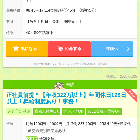
08:45～17:15(実働7時間45分 休憩45分)
勤務時間
【急募】即日～長期 ※即日～！
期間
40～50代活躍中
特徴
気になる！
応募する
詳細へ
掲載元企業名
パーソルテンプスタッフ株式会社 首都圏
掲載日：2026.08.05
未読
NEW
正社員前提＊【年収322万以上】年間休日128日
以上！昇給制度あり！事務！
紹介予定派遣
職種未経験OK
ブランクOK
WEB登録・面接OK
時給1500円～1600円 月収例 237,600円～253,440円+残業代
給与
交通費別途支給あり
全額支給
交通費