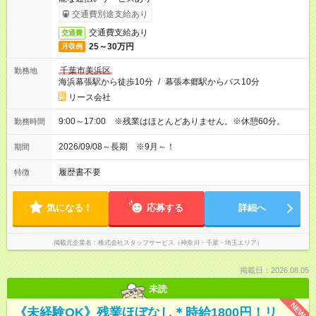
交通費別途支給あり
交通費支給あり
交通費
25～30万円
月収例
千葉市美浜区
勤務地
海浜幕張駅から徒歩10分
/
幕張本郷駅からバス10分
リース会社
9:00～17:00 ※残業はほとんどありません。※休憩60分。
勤務時間
2026/09/08～長期 ※9月～！
期間
履歴書不要
特徴
気になる！
応募する
詳細へ
掲載元企業名
株式会社スタッフサービス（神奈川・千葉・埼玉エリア）
掲載日：2026.08.05
未読
NEW
《未経験OK》残業ほぼなし＊時給1800円！リ