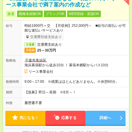
ース事業会社で満了案内の作成など
派遣
職種未経験OK
ブランクOK
WEB登録・面接OK
時給1800円＋交 【月収例】252,000円～ ■給与の前払いが可
給与
能な速払いサービスあり
交通費別途支給あり
交通費支給あり
交通費
25～30万円
月収例
千葉市美浜区
勤務地
海浜幕張駅から徒歩10分
/
幕張本郷駅からバス10分
リース事業会社
9:00～17:00 ※残業はほとんどありません。※休憩60分。
勤務時間
【急募】即日～長期 ※8月～！
期間
履歴書不要
特徴
気になる！
応募する
詳細へ