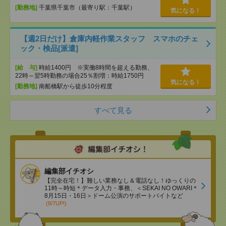
[勤務地]
千葉県千葉市（最寄り駅：千葉駅）
気になる！
【週2日だけ】倉庫内軽作業スタッフ スマホのチェ
ック・検品[派遣]
[給 与]
時給1400円 ※実働8時間を超える勤務、
22時～翌5時勤務の場合25％割増：時給1750円
気になる！
[勤務地]
南船橋駅から徒歩10分程度
すべて見る
編集部イチオシ
【完全在宅！】難しい業務なし＆電話なし！ゆっくりの
11時～時短＊データ入力・事務、＜SEKAI NO OWARI＊
8月15日・16日＞ドーム公演のサポートバイトなど
(8/7UP!)