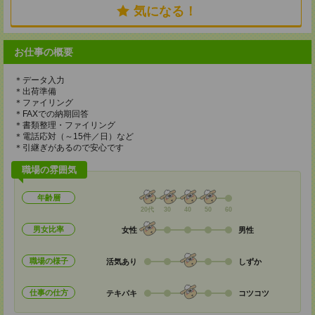
気になる！
お仕事の概要
＊データ入力
＊出荷準備
＊ファイリング
＊FAXでの納期回答
＊書類整理・ファイリング
＊電話応対（～15件／日）など
＊引継ぎがあるので安心です
職場の雰囲気
年齢層
20代
30
40
50
60
男女比率
女性
男性
職場の様子
活気あり
しずか
仕事の仕方
テキパキ
コツコツ