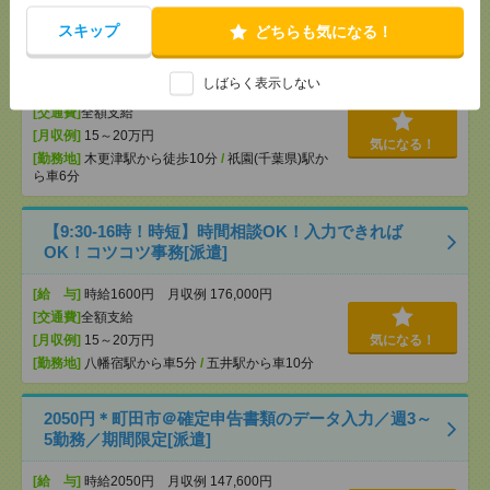
《時間相談OK！》時給1500円！長期！書類仕分けや
スキップ
どちらも気になる！
データ入力など[派遣]
しばらく表示しない
[給 与]
時給1500円 月収例 180,000円
[交通費]
全額支給
[月収例]
15～20万円
気になる！
[勤務地]
木更津駅から徒歩10分
/
祇園(千葉県)駅か
ら車6分
【9:30-16時！時短】時間相談OK！入力できれば
OK！コツコツ事務[派遣]
[給 与]
時給1600円 月収例 176,000円
[交通費]
全額支給
[月収例]
15～20万円
気になる！
[勤務地]
八幡宿駅から車5分
/
五井駅から車10分
2050円＊町田市＠確定申告書類のデータ入力／週3～
5勤務／期間限定[派遣]
[給 与]
時給2050円 月収例 147,600円