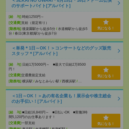
＜SEKAI NO OWARI＊8月15日・16日＞ドーム公演
のサポートバイト[アルバイト]
[給 与]
時給1250円～
[交通費]
支給（規定有り）
気になる！
[勤務地]
後楽園駅から徒歩5分
/
水道橋駅から徒歩5
分
/
春日(東京都)駅から徒歩7分
＜単発＊1日～OK！＞コンサートなどのグッズ販売
スタッフ＊[アルバイト]
[給 与]
日給1万5000円～ ■最大で日給2万8500
円！
[交通費]
交通費規定支給
気になる！
[勤務地]
横浜駅
/
みなとみらい駅
/
西横浜駅
/
…
＜1日～OK！＞あの有名企業も！展示会や株主総会
のお手伝い！[アルバイト]
[給 与]
■日給16,840円～ ■日払いOK ■実働3時
間5,120円のお仕事あります！
[交通費]
一部支給
気になる！