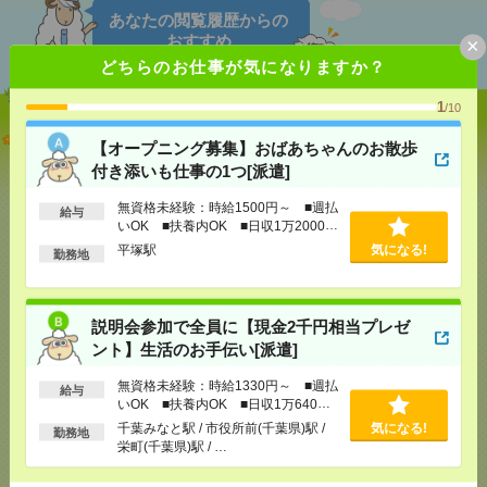
あなたの閲覧履歴からの
おすすめ
×
どちらのお仕事が気になりますか？
1
/10
【オープニング募集】おばあちゃんのお散歩付き添
【オープニング募集】おばあちゃんのお散歩
いも仕事の1つ[派遣]
付き添いも仕事の1つ[派遣]
[給 与]
無資格未経験：時給1500円～ ■週払い
無資格未経験：時給1500円～ ■週払
給与
OK ■扶養内OK ■日収1万2000円以上
いOK ■扶養内OK ■日収1万2000円
[交通費]
交通費全額支給
気になる！
以上
平塚駅
気になる!
勤務地
[勤務地]
平塚駅
説明会参加で全員に【現金2千円相当プレゼント】生
説明会参加で全員に【現金2千円相当プレゼ
活のお手伝い[派遣]
ント】生活のお手伝い[派遣]
[給 与]
無資格未経験：時給1330円～ ■週払い
無資格未経験：時給1330円～ ■週払
給与
OK ■扶養内OK ■日収1万640円以上
いOK ■扶養内OK ■日収1万640円
[交通費]
交通費全額支給
以上
千葉みなと駅 / 市役所前(千葉県)駅 /
気になる!
気になる！
勤務地
[勤務地]
千葉みなと駅
/
市役所前(千葉県)駅
/
栄町
栄町(千葉県)駅 / …
(千葉県)駅
/
…