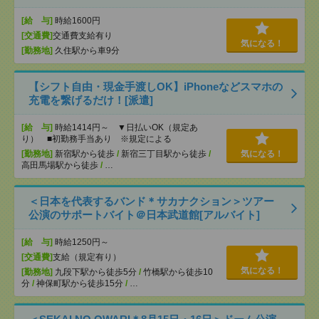
[給 与]
時給1600円
[交通費]
交通費支給有り
気になる！
[勤務地]
久住駅から車9分
【シフト自由・現金手渡しOK】iPhoneなどスマホの
充電を繋げるだけ！[派遣]
[給 与]
時給1414円～ ▼日払いOK（規定あ
り） ■初勤務手当あり ※規定による
[勤務地]
新宿駅から徒歩
/
新宿三丁目駅から徒歩
/
気になる！
高田馬場駅から徒歩
/
…
＜日本を代表するバンド＊サカナクション＞ツアー
公演のサポートバイト＠日本武道館[アルバイト]
[給 与]
時給1250円～
[交通費]
支給（規定有り）
気になる！
[勤務地]
九段下駅から徒歩5分
/
竹橋駅から徒歩10
分
/
神保町駅から徒歩15分
/
…