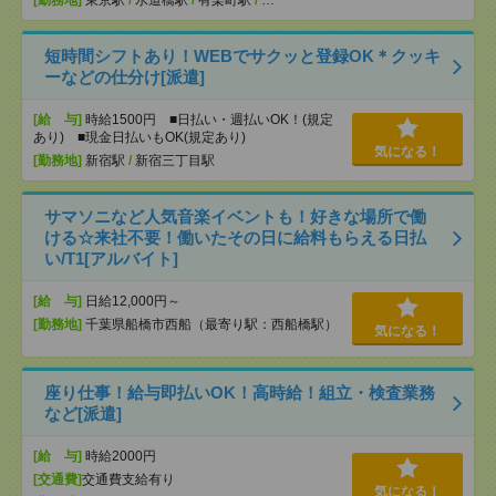
[勤務地]
東京駅
/
水道橋駅
/
有楽町駅
/
…
短時間シフトあり！WEBでサクッと登録OK＊クッキ
ーなどの仕分け[派遣]
[給 与]
時給1500円 ■日払い・週払いOK！(規定
あり) ■現金日払いもOK(規定あり)
気になる！
[勤務地]
新宿駅
/
新宿三丁目駅
サマソニなど人気音楽イベントも！好きな場所で働
ける☆来社不要！働いたその日に給料もらえる日払
い/T1[アルバイト]
[給 与]
日給12,000円～
[勤務地]
千葉県船橋市西船（最寄り駅：西船橋駅）
気になる！
座り仕事！給与即払いOK！高時給！組立・検査業務
など[派遣]
[給 与]
時給2000円
[交通費]
交通費支給有り
気になる！