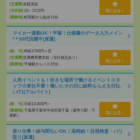
[交通費]
全額支給
[月収例]
10～15万円
気になる！
[勤務地]
町田駅から徒歩13分
マイカー通勤OK！平塚！仕様書のデータ入力メイン
*＊50代活躍中[派遣]
[給 与]
時給1700円＋交
[交通費]
交通費実費支給（当社規定あり）
気になる！
[勤務地]
平塚駅からバス15分
人気イベントも！好きな場所で働けるイベントスタ
ッフ☆来社不要！働いたその日に給料もらえる日払
い/T1[アルバイト]
[給 与]
日給13,000円～
[勤務地]
千葉県千葉市中央区新千葉（最寄り駅：千
気になる！
葉駅）
座り仕事！給与即払いOK！高時給！目視検査・バリ
取り[派遣]