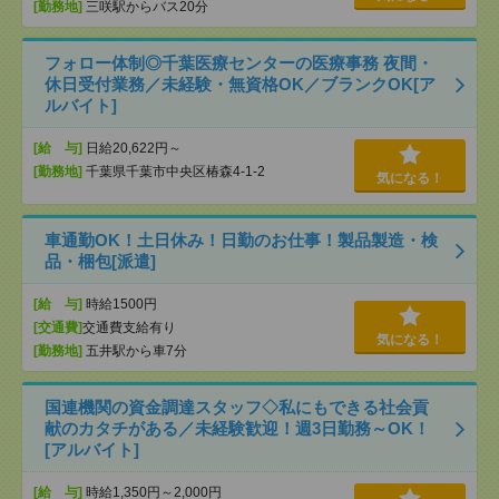
[勤務地]
三咲駅からバス20分
フォロー体制◎千葉医療センターの医療事務 夜間・
休日受付業務／未経験・無資格OK／ブランクOK[ア
ルバイト]
[給 与]
日給20,622円～
[勤務地]
千葉県千葉市中央区椿森4-1-2
気になる！
車通勤OK！土日休み！日勤のお仕事！製品製造・検
品・梱包[派遣]
[給 与]
時給1500円
[交通費]
交通費支給有り
気になる！
[勤務地]
五井駅から車7分
国連機関の資金調達スタッフ◇私にもできる社会貢
献のカタチがある／未経験歓迎！週3日勤務～OK！
[アルバイト]
[給 与]
時給1,350円～2,000円