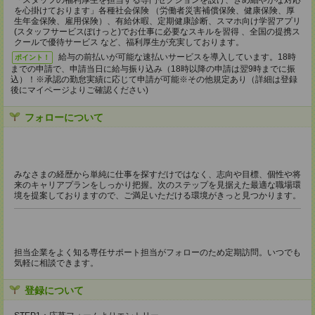
「スタッフの福利厚生を担当する専門セクションを設け、きめ細やかな対応
を心掛けております」各種社会保険 （労働者災害補償保険、健康保険、厚
生年金保険、雇用保険）、有給休暇、定期健康診断、スマホ向け学習アプリ
(スタッフサービスぽけっと)でお仕事に必要なスキルを習得 、全国の提携ス
クールで優待サービス など、福利厚生が充実しております。
給与の前払いが可能な速払いサービスを導入しています。18時
ポイント！
までの申請で、申請当日に給与振り込み（18時以降の申請は翌9時までに振
込）！※承認の勤怠実績に応じて申請が可能※その他規定あり（詳細は登録
後にマイページよりご確認ください)
フォローについて
みなさまの経歴から単純に仕事を探すだけではなく、志向や目標、個性や将
来のキャリアプランをしっかり把握。次のステップを見据えた最適な職場環
境を提案しておりますので、ご満足いただける環境がきっと見つかります。
担当企業をよく知る専任サポート担当がフォローのため定期訪問。いつでも
気軽に相談できます。
登録について