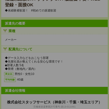
登録・面接OK
◆未経験者歓迎！ #初めての派遣歓迎
派遣先の概要
業種
メーカー
配属先について
◆データ入力などをおこなう部署
◆先輩社員が教えてくれる安心な環境です！
◆部署人数 5名
◆禁煙（敷地内／屋内）
男性0・女性10
男女比
40歳
平均年齢
派遣会社情報
株式会社スタッフサービス（神奈川・千葉・埼玉エリア）
労働者派遣事業許可番号:派13-011061