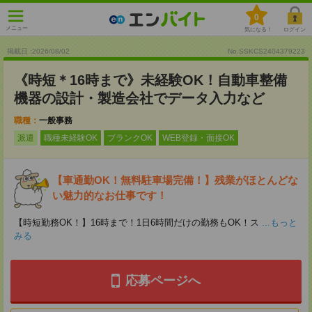
0
メニュー
気になる！
ログイン
掲載日 :2026
/
08
/
02
No.SSKCS2404379223
《時短＊16時まで》未経験OK！自動車整備
機器の設計・製造会社でデータ入力など
職種：
一般事務
派遣
職種未経験OK
ブランクOK
WEB登録・面接OK
【車通勤OK！無料駐車場完備！】残業がほとんどな
い魅力的なお仕事です！
【時短勤務OK！】16時まで！1日6時間だけの勤務もOK！ス
...もっと
みる
応募ページへ