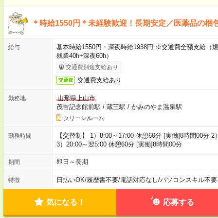
＊時給1550円＊未経験歓迎！長期安定／医薬品の梱
基本時給1550円・深夜時給1938円 ※交通費全額支給（規
給与
残業40h+深夜60h）
交通費別途支給あり
交通費支給あり
交通費
山形県上山市
勤務地
茂吉記念館前駅
/
蔵王駅
/
かみのやま温泉駅
クリーンルーム
【交替制】 1）8:00～17:00 休憩60分 [実働]8時間00分 2）
勤務時間
3）20:00～翌5:00 休憩60分 [実働]8時間00分
即日～長期
期間
日払いOK
/
履歴書不要
/
電話対応なし
/
パソコンスキル不要
特徴
気になる！
応募する