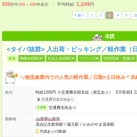
1,249
839
平均時給:
円
件中
101
～
150
件表示
前へ
1
2
3
4
5
未読
<タイパ抜群> 入出荷・ピッキング／軽作業（
派遣
職種未経験OK
社会人未経験OK
ブランクOK
WEB登録・面接OK
＼物流倉庫内での人気の軽作業／日勤×土日休み＊未
時給1200円 ※交通費全額支給（規定あり） 【月収例】22
給与
交通費別途支給あり
交通費支給あり
交通費
山形県山形市
勤務地
茂吉記念館前駅
/
蔵王駅
/
かみのやま温泉駅
空調ありの職場!