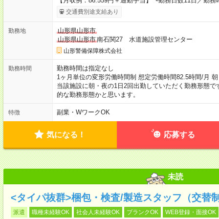
【月収例：86.559円＋通勤手当】 └勤務日数11日／勤務時
交通費別途支給あり
山形県山形市
勤務地
山形県山形市
南石関27 水道施設管理センター
山形警備保障株式会社
勤務時間は指定なし
勤務時間
1ヶ月単位の変形労働時間制 想定労働時間82.5時間/月 朝 06
当該施設に朝・夜の1日2回出勤していただく勤務形態で
的な勤務形態かと思います。
副業・WワークOK
特徴
気になる！
応募する
未読
<タイパ抜群>梱包・検査/製造スタッフ（交替
派遣
職種未経験OK
社会人未経験OK
ブランクOK
WEB登録・面接OK