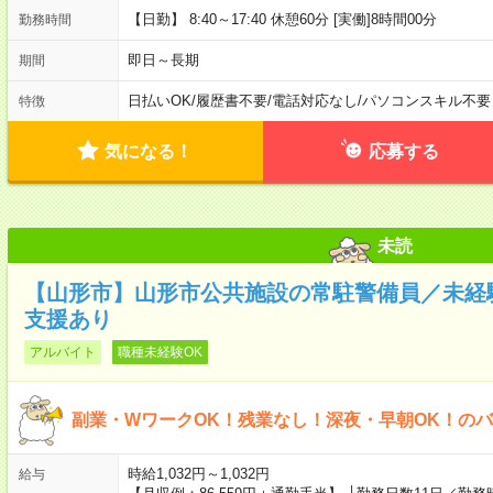
【日勤】 8:40～17:40 休憩60分 [実働]8時間00分
勤務時間
即日～長期
期間
日払いOK
/
履歴書不要
/
電話対応なし
/
パソコンスキル不要
特徴
気になる！
応募する
未読
【山形市】山形市公共施設の常駐警備員／未経
支援あり
アルバイト
職種未経験OK
副業・WワークOK！残業なし！深夜・早朝OK！の
時給1,032円～1,032円
給与