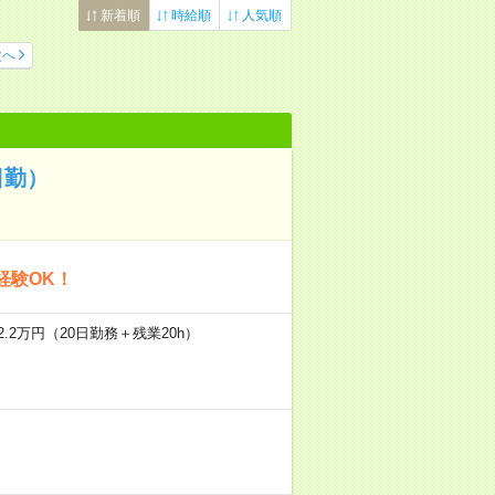
新着順
時給順
人気順
次へ
日勤）
経験OK！
.2万円（20日勤務＋残業20h）