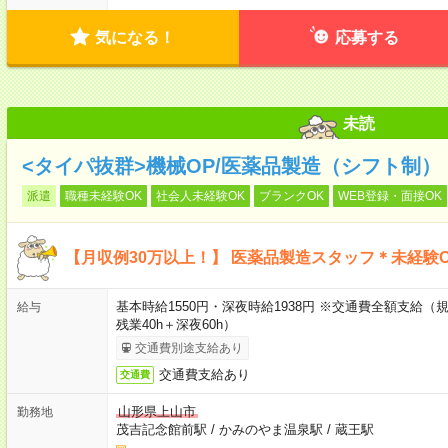
気になる！
応募する
未読
<タイパ抜群>機械OP/医薬品製造（シフト制）
派遣
職種未経験OK
社会人未経験OK
ブランクOK
WEB登録・面接OK
【月収例30万以上！】 医薬品製造スタッフ＊未経験
基本時給1550円・深夜時給1938円 ※交通費全額支給（規
給与
残業40h＋深夜60h）
交通費別途支給あり
交通費支給あり
交通費
山形県上山市
勤務地
茂吉記念館前駅
/
かみのやま温泉駅
/
蔵王駅