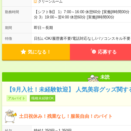
クリーンルーム
【シフト制】 1）7:00～16:00 休憩60分 [実働]8時間00分 2
勤務時間
分 3）19:00～翌4:00 休憩60分 [実働]8時間00分
即日～長期
期間
日払いOK
/
履歴書不要
/
電話対応なし
/
パソコンスキル不要
特徴
気になる！
応募する
未読
【9月入社！未経験歓迎】 人気美容グッズ関する問合
アルバイト
職種未経験OK
土日祝休み！残業なし！服装自由！のバイト
時給1,250円～1,350円
給与