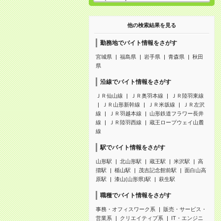
他の検索結果を見る
勤務地でバイト情報をさがす
宮城県
福島県
岩手県
青森県
秋田
県
沿線でバイト情報をさがす
ＪＲ仙山線
ＪＲ奥羽本線
ＪＲ陸羽東線
ＪＲ山形新幹線
ＪＲ米坂線
ＪＲ左沢
線
ＪＲ羽越本線
山形鉄道フラワー長井
線
ＪＲ陸羽西線
蔵王ロープウェイ山麓
線
駅でバイト情報をさがす
山形駅
北山形駅
蔵王駅
米沢駅
高
擶駅
楯山駅
茂吉記念館前駅
面白山高
原駅
漆山(山形県)駅
萩生駅
職種でバイト情報をさがす
事務・オフィスワーク系
販売・サービス・
営業系
クリエイティブ系
IT・エンジニ