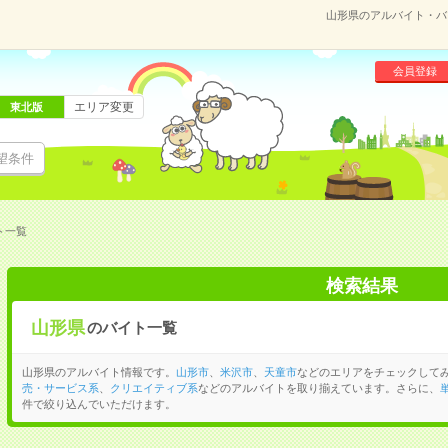
山形県のアルバイト・バ
会員登録
エリア変更
東北版
望条件
ト一覧
検索結果
山形県
のバイト一覧
山形県のアルバイト情報です。
山形市
、
米沢市
、
天童市
などのエリアをチェックして
売・サービス系
、
クリエイティブ系
などのアルバイトを取り揃えています。さらに、
件で絞り込んでいただけます。