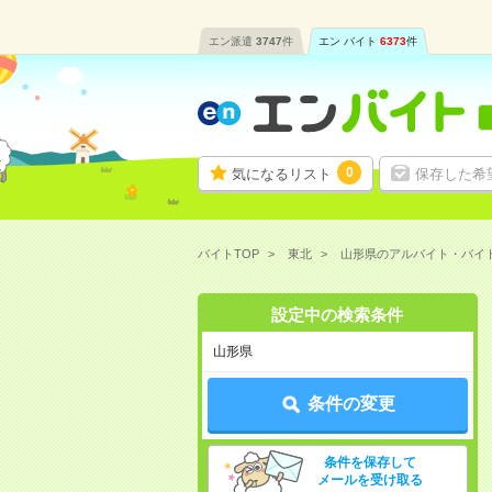
エン派遣
3747
件
エン バイト
6373
件
0
気になるリスト
保存した希
バイトTOP
東北
山形県のアルバイト・バイ
設定中の検索条件
山形県
条件の変更
条件を保存して
メールを受け取る