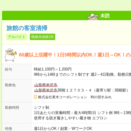
未読
旅館の客室清掃
アルバイト
職種未経験OK
60歳以上活躍中！1日5時間以内OK！週1日～OK！
時給1,100円～1,200円
給与
9時から14時までのシフト制です 週2～4日勤務。勤務
山形県米沢市
勤務地
山形県米沢市
関根１２７０３－４（最寄り駅：関根駅）
株式会社黄木コーポレーション 時の宿すみれ
シフト制
勤務時間
1日あたりの実働時間：最大4時間/日 シフト例 9時～13時
使用する脱ぎ履きしやすい履き物 エプロン
週1日からOK / 副業・WワークOK
特徴