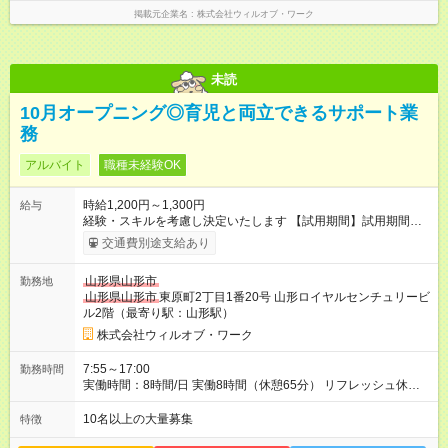
掲載元企業名
株式会社ウィルオブ・ワーク
未読
10月オープニング◎育児と両立できるサポート業
務
アルバイト
職種未経験OK
時給1,200円～1,300円
給与
経験・スキルを考慮し決定いたします 【試用期間】試用期間あ
り 試用期間の長さ：1ヶ月 雇用形態、給与は本採用時と同じで
交通費別途支給あり
す。
山形県山形市
勤務地
山形県山形市
東原町2丁目1番20号 山形ロイヤルセンチュリービ
ル2階（最寄り駅：山形駅）
株式会社ウィルオブ・ワーク
7:55～17:00
勤務時間
実働時間：8時間/日 実働8時間（休憩65分） リフレッシュ休憩
あり（有給） 残業月5～10時間未満
10名以上の大量募集
特徴