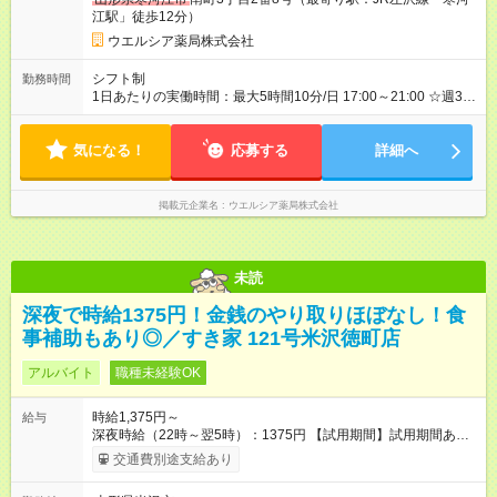
江駅」徒歩12分）
ウエルシア薬局株式会社
シフト制
勤務時間
1日あたりの実働時間：最大5時間10分/日 17:00～21:00 ☆週3日
の勤務 19:00～24:10 20:00～24:10 ☆週4日の勤務
気になる！
応募する
詳細へ
掲載元企業名
ウエルシア薬局株式会社
未読
深夜で時給1375円！金銭のやり取りほぼなし！食
事補助もあり◎／すき家 121号米沢徳町店
アルバイト
職種未経験OK
時給1,375円～
給与
深夜時給（22時～翌5時）：1375円 【試用期間】試用期間あり
試用期間の長さ：1ヶ月 雇用形態、給与は本採用時と同じです。
交通費別途支給あり
試用期間の実態は30日（※条件変更なし）ですが、切り上げで
一ヶ月とさせていただきます。 研修制度あり：15時間(研修中も