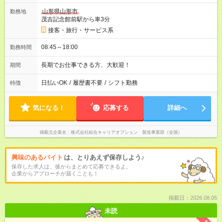
山形県山形市
勤務地
茂吉記念館前駅から車3分
接客・旅行・サービス系
08:45～18:00
勤務時間
長期でお仕事できる方、大歓迎！
期間
日払いOK
/
履歴書不要
/
シフト勤務
特徴
気になる！
応募する
詳細へ
掲載元企業名
株式会社綜合キャリアオプション 製造事業部（全国）
興味のあるバイト
は、とりあえず保存しよう♪
保存した求人は、後からまとめて応募できるよ。
企業からアプローチが届くことも！
掲載日：2026.08.05
未読