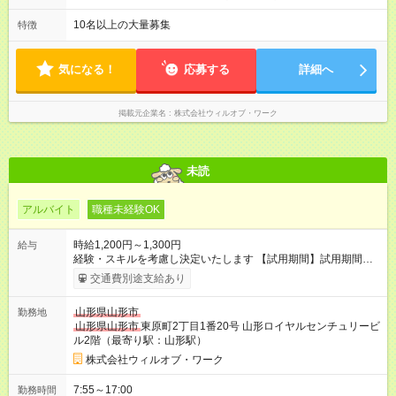
あり（有給） 残業月5～10時間未満
10名以上の大量募集
特徴
気になる！
応募する
詳細へ
掲載元企業名
株式会社ウィルオブ・ワーク
未読
アルバイト
職種未経験OK
時給1,200円～1,300円
給与
経験・スキルを考慮し決定いたします 【試用期間】試用期間あ
り 試用期間の長さ：1ヶ月 雇用形態、給与は本採用時と同じで
交通費別途支給あり
す。
山形県山形市
勤務地
山形県山形市
東原町2丁目1番20号 山形ロイヤルセンチュリービ
ル2階（最寄り駅：山形駅）
株式会社ウィルオブ・ワーク
7:55～17:00
勤務時間