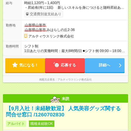
時給1,120円～1,400円
給与
・昇給有(年に1回) 新しいスキルを身につけると随時昇給あ
り！ ・交通費別途全額支給（規定あり） ・残業代は1分単位で
交通費別途支給あり
支給◎ 【試用期間】試用期間あり 試用期間の長さ：2ヶ月 雇用
形態、給与は本採用時と同じです。 試用期間：入社月～翌月末
山形県山形市
勤務地
まで。 本採用：入社月の翌々月1日から。 その後、3か
山形県山形市
みはらしの丘2-36
月ごとの更新契約となります。 例）8/17入社の場合、9月末まで
が試用期間となり 10/1～本採用となります。
アルティウスリンク株式会社
シフト制
勤務時間
1日あたりの実働時間：最大8時間/日 ■シフト例 09:00～18:00
休憩：60分 実働：8時間00分 日数：週5日 固定休み相談、時
短勤務（9：00～17：00）の相談OK！！
気になる！
応募する
詳細へ
掲載元企業名
アルティウスリンク株式会社
未読
【9月入社！未経験歓迎】 人気美容グッズ関する
問合せ窓口 /1260702830
アルバイト
職種未経験OK