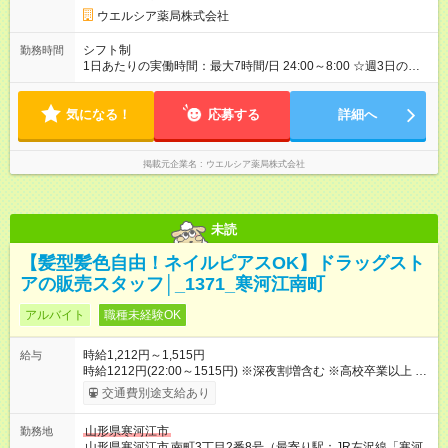
ウエルシア薬局株式会社
シフト制
勤務時間
1日あたりの実働時間：最大7時間/日 24:00～8:00 ☆週3日の勤
務
気になる！
応募する
詳細へ
掲載元企業名
ウエルシア薬局株式会社
未読
【髪型髪色自由！ネイルピアスOK】ドラッグスト
アの販売スタッフ│_1371_寒河江南町
アルバイト
職種未経験OK
時給1,212円～1,515円
給与
時給1212円(22:00～1515円) ※深夜割増含む ※高校卒業以上 昇
格に応じて＋20～200円昇給あり （大学生は＋20円まで） ※高
交通費別途支給あり
校生は対象外 試用期間あり：入社日から3ヶ月間／本採用と待遇
は変わりません。 【試用期間】試用期間あり 試用期間の長さ：
山形県寒河江市
勤務地
3ヶ月 雇用形態、給与は本採用時と同じです。
山形県寒河江市
南町3丁目2番8号（最寄り駅：JR左沢線「寒河