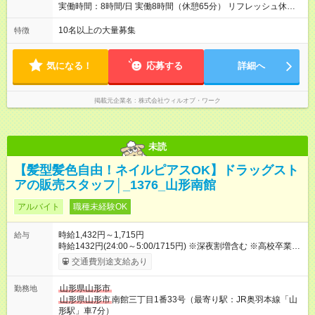
実働時間：8時間/日 実働8時間（休憩65分） リフレッシュ休憩
あり（有給） 残業月5～10時間未満
10名以上の大量募集
特徴
気になる！
応募する
詳細へ
掲載元企業名
株式会社ウィルオブ・ワーク
未読
【髪型髪色自由！ネイルピアスOK】ドラッグスト
アの販売スタッフ│_1376_山形南館
アルバイト
職種未経験OK
時給1,432円～1,715円
給与
時給1432円(24:00～5:00/1715円) ※深夜割増含む ※高校卒業以
上 昇格に応じて＋20～200円昇給あり （大学生は＋20円まで）
交通費別途支給あり
※高校生は対象外 試用期間あり：入社日から3ヶ月間／本採用と
待遇は変わりません。 【試用期間】試用期間あり 試用期間の長
山形県山形市
勤務地
さ：3ヶ月 雇用形態、給与は本採用時と同じです。
山形県山形市
南館三丁目1番33号（最寄り駅：JR奥羽本線「山
形駅」車7分）