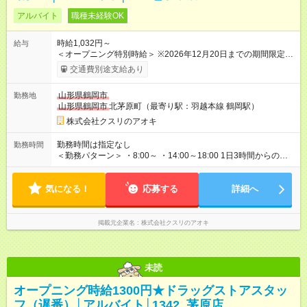
アルバイト
職種未経験OK
時給1,032円～
給与
＜オープニング特別時給＞ ※2026年12月20日までの期間限定特
別時給 8:30～17:00 時給1300円 17:00～22:00 時給1400円
交通費別途支給あり
※2026年12月21日～通常時給適用 8:30～17:00 時給1032円
17:00～22:00 時給1032円 ※日祝は時給100円ＵＰ！ 22時以
山形県鶴岡市
勤務地
降 25％増し（営業店舗のみ） ※2026年12月21日～適用 ★下
山形県鶴岡市
北茅原町（最寄り駅：羽越本線 鶴岡駅）
記当社条件に対応できる方は時給――― 8:00～17:00＋68円
17:00～22:00＋168円 ★当社条件★ 近隣店舗へのヘルプが可能
株式会社クスリのアオキ
な方 【試用期間】試用期間なし
勤務時間は指定なし
勤務時間
＜勤務パターン＞ ・8:00～ ・14:00～18:00 1日3時間からの勤
務OK！ 週2日以上勤務可能な方 ※1日の実働時間が法定労働時間
（1日8時間）を超えることはありません。
気になる！
応募する
詳細へ
掲載元企業名
株式会社クスリのアオキ
未読
オープニング時給1300円★ドラッグストアスタッ
フ（遅番）│アルバイト│1342_茅原店