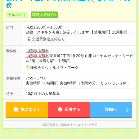
務
アルバイト
職種未経験OK
時給1,200円～1,300円
給与
経験・スキルを考慮し決定いたします 【試用期間】試用期間あ
り 試用期間の長さ：1ヶ月 雇用形態、給与は本採用時と同じで
交通費別途支給あり
す。
山形県山形市
勤務地
山形県山形市
東原町2丁目1番20号 山形ロイヤルセンチュリービ
ル2階（最寄り駅：山形駅）
株式会社ウィルオブ・ワーク
7:55～17:00
勤務時間
実働時間：8時間/日 実働8時間（休憩65分） リフレッシュ休憩
あり（有給） 残業月5～10時間未満
10名以上の大量募集
特徴
気になる！
応募する
詳細へ
掲載元企業名
株式会社ウィルオブ・ワーク