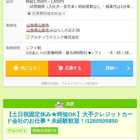
時給1,350円～1,650円
給与
・試用期間（入社月～翌月末）時給変動なし ・残業代は1分単位
で支給◎ 【試用期間】試用期間あり 試用期間の長さ：2ヶ月 雇
交通費別途支給あり
用形態、給与は本採用時と同じです。 試用期間：入社月～翌月
末まで。 本採用：入社月の翌々月1日から。 その後、3
山形県山形市
勤務地
か月ごとの更新契約となります。 例）8/17入社の場合、9月末ま
山形県山形市
みはらしの丘2-36
でが試用期間となり、 10/1～本採用となります。
アルティウスリンク株式会社
シフト制
勤務時間
1日あたりの実働時間：最大8時間/日 ■シフト ・8：45～18：
00（休憩75分）実働8時間 日数：週5日 ※土日休み固定相談可能
気になる！
応募する
詳細へ
掲載元企業名
アルティウスリンク株式会社
未読
【土日祝固定休み★時短OK】大手クレジットカー
ド会社のお仕事＊未経験歓迎！/1260505850
アルバイト
職種未経験OK