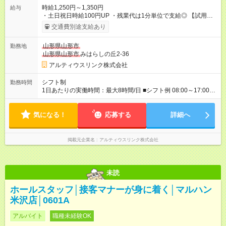
時給1,250円～1,350円
給与
・土日祝日時給100円UP ・残業代は1分単位で支給◎ 【試用期
間】試用期間あり 試用期間の長さ：2ヶ月 雇用形態、給与は本
交通費別途支給あり
採用時と同じです。 試用期間：入社月～翌月末まで。 本採用：
入社月の翌々月1日から。 その後、3か月ごとの更新契
山形県山形市
勤務地
約となります。 例）9/1入社の場合、10月末までが試用期間とな
山形県山形市
みはらしの丘2-36
り、 11/1～本採用となります。
アルティウスリンク株式会社
シフト制
勤務時間
1日あたりの実働時間：最大8時間/日 ■シフト例 08:00～17:00
休憩：60分 実働：08時間00分 日数：週5日 土日祝休みで就業
可能です。
気になる！
応募する
詳細へ
掲載元企業名
アルティウスリンク株式会社
未読
ホールスタッフ│接客マナーが身に着く│マルハン
米沢店│0601A
アルバイト
職種未経験OK