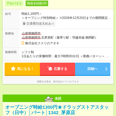
アルバイト
職種未経験OK
時給1,100円～
給与
＜オープニング特別時給＞ ※2026年12月20日までの期間限定特
別時給 8:30～17:00 時給1300円 17:00～22:00 時給1400円
交通費別途支給あり
※2026年12月21日～通常時給適用 8:30～17:00 時給1100円
17:00～22:00 時給1200円 ※日祝は時給100円ＵＰ！ 22時以
山形県鶴岡市
勤務地
降 25％増し（営業店舗のみ） 【手当】 ※登録販売者資格手当
山形県鶴岡市
北茅原町（最寄り駅：羽越本線 鶴岡駅）
あり（時給＋30円） 【試用期間】試用期間なし
株式会社クスリのアオキ
シフト制
勤務時間
1日あたりの実働時間：最大7時間30分/日 ＜勤務パターン＞ ・
16:00～22:00 1日5時間 ・閉店までのフルタイム応相談！ 1日7
時間～7.5時間
気になる！
応募する
詳細へ
掲載元企業名
株式会社クスリのアオキ
未読
オープニング時給1300円★ドラッグストアスタッ
フ（日中）│パート│1342_茅原店