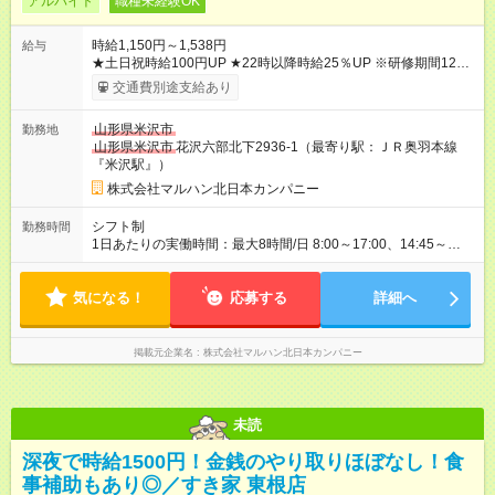
アルバイト
職種未経験OK
時給1,150円～1,538円
給与
★土日祝時給100円UP ★22時以降時給25％UP ※研修期間125時
間(最大250時間)までは、時給1050円 【試用期間】試用期間な
交通費別途支給あり
し
山形県米沢市
勤務地
山形県米沢市
花沢六部北下2936-1（最寄り駅：ＪＲ奥羽本線
『米沢駅』）
株式会社マルハン北日本カンパニー
シフト制
勤務時間
1日あたりの実働時間：最大8時間/日 8:00～17:00、14:45～
24:00 実働1日4時間 ・最低勤務日数：週3日 ★フリーター・学
生・既婚者・未経験者歓迎！ ★土日勤務できる方歓迎
気になる！
応募する
詳細へ
掲載元企業名
株式会社マルハン北日本カンパニー
未読
深夜で時給1500円！金銭のやり取りほぼなし！食
事補助もあり◎／すき家 東根店