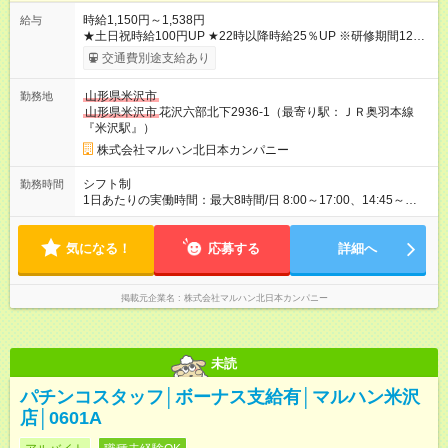
時給1,150円～1,538円
給与
★土日祝時給100円UP ★22時以降時給25％UP ※研修期間125時
間(最大250時間)までは、時給1050円 【試用期間】試用期間な
交通費別途支給あり
し
山形県米沢市
勤務地
山形県米沢市
花沢六部北下2936-1（最寄り駅：ＪＲ奥羽本線
『米沢駅』）
株式会社マルハン北日本カンパニー
シフト制
勤務時間
1日あたりの実働時間：最大8時間/日 8:00～17:00、14:45～
24:00 実働1日4時間 ・最低勤務日数：週3日 ★フリーター・学
生・既婚者・未経験者歓迎！ ★土日勤務できる方歓迎
気になる！
応募する
詳細へ
掲載元企業名
株式会社マルハン北日本カンパニー
未読
パチンコスタッフ│ボーナス支給有│マルハン米沢
店│0601A