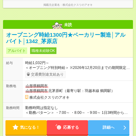
掲載元企業名
株式会社クスリのアオキ
未読
オープニング時給1300円★ベーカリー製造│アル
バイト│1342_茅原店
アルバイト
職種未経験OK
時給1,032円～
給与
＜オープニング特別時給＞ ※2026年12月20日までの期間限定特
別時給 8:30～17:00 時給1300円 ※2026年12月21日～通常時
交通費別途支給あり
給適用 8:30～17:00 時給1032円 ※日祝は時給100円ＵＰ！ 22
時以降 25％増し（営業店舗のみ） ※2026年12月21日～適用
山形県鶴岡市
勤務地
★下記当社条件に対応できる方は時給――― 8:00～17:00＋68円
山形県鶴岡市
北茅原町（最寄り駅：羽越本線 鶴岡駅）
★当社条件★ 近隣店舗へのヘルプが可能な方 【試用期間】試用
期間なし
株式会社クスリのアオキ
勤務時間は指定なし
勤務時間
＜勤務パターン＞ ・7:00～ ・8:00～ ・9:00～ 1日3時間からの
勤務OK！ 週3日以上勤務可能な方 ※1日の実働時間が法定労働時
間（1日8時間）を超えることはありません。
気になる！
応募する
詳細へ