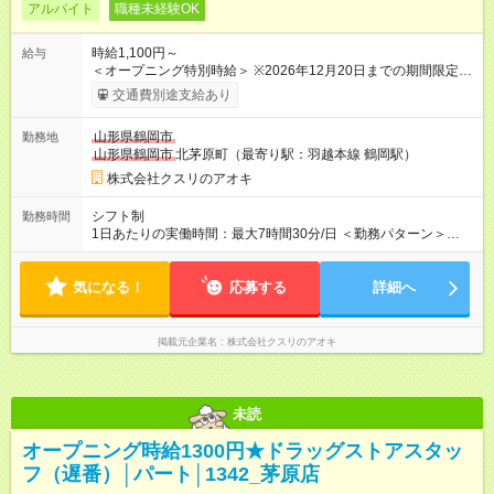
アルバイト
職種未経験OK
時給1,100円～
給与
＜オープニング特別時給＞ ※2026年12月20日までの期間限定特
別時給 8:30～17:00 時給1300円 ※2026年12月21日～通常時
交通費別途支給あり
給適用 8:30～17:00 時給1100円 ※日祝は時給100円ＵＰ！ 22
時以降 25％増し（営業店舗のみ） 【試用期間】試用期間なし
山形県鶴岡市
勤務地
山形県鶴岡市
北茅原町（最寄り駅：羽越本線 鶴岡駅）
株式会社クスリのアオキ
シフト制
勤務時間
1日あたりの実働時間：最大7時間30分/日 ＜勤務パターン＞
8:00～14:00 1日5時間 ※7～7.5時間のフルタイム歓迎
気になる！
応募する
詳細へ
掲載元企業名
株式会社クスリのアオキ
未読
オープニング時給1300円★ドラッグストアスタッ
フ（遅番）│パート│1342_茅原店