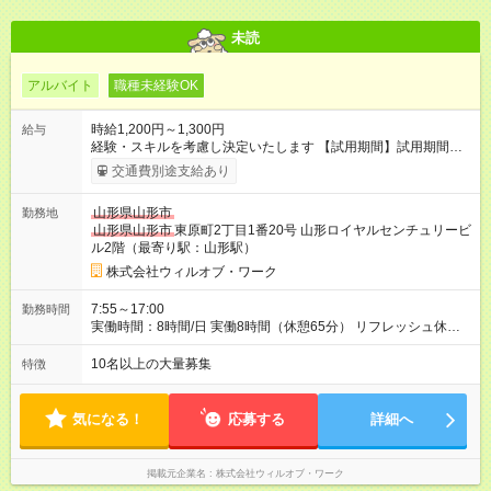
未読
アルバイト
職種未経験OK
時給1,200円～1,300円
給与
経験・スキルを考慮し決定いたします 【試用期間】試用期間あ
り 試用期間の長さ：1ヶ月 雇用形態、給与は本採用時と同じで
交通費別途支給あり
す。
山形県山形市
勤務地
山形県山形市
東原町2丁目1番20号 山形ロイヤルセンチュリービ
ル2階（最寄り駅：山形駅）
株式会社ウィルオブ・ワーク
7:55～17:00
勤務時間
実働時間：8時間/日 実働8時間（休憩65分） リフレッシュ休憩
あり（有給） 残業月5～10時間未満
10名以上の大量募集
特徴
気になる！
応募する
詳細へ
掲載元企業名
株式会社ウィルオブ・ワーク