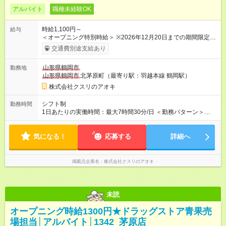
アルバイト
職種未経験OK
時給1,100円～
給与
＜オープニング特別時給＞ ※2026年12月20日までの期間限定特
別時給 8:30～17:00 時給1300円 17:00～22:00 時給1400円
交通費別途支給あり
※2026年12月21日～通常時給適用 8:30～17:00 時給1100円
17:00～22:00 時給1200円 ※日祝は時給100円ＵＰ！ 22時以
山形県鶴岡市
勤務地
降 25％増し（営業店舗のみ） 【手当】 ※登録販売者資格手当
山形県鶴岡市
北茅原町（最寄り駅：羽越本線 鶴岡駅）
あり（時給＋30円） 【試用期間】試用期間なし
株式会社クスリのアオキ
シフト制
勤務時間
1日あたりの実働時間：最大7時間30分/日 ＜勤務パターン＞
・ 8:30～17:00 ※1日5時間 ※8:30～勤務必須 （7時間～7.5時間
のフルタイム歓迎）
気になる！
応募する
詳細へ
掲載元企業名
株式会社クスリのアオキ
未読
オープニング時給1300円★ドラッグストア青果売
場担当│アルバイト│1342_茅原店