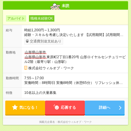
未読
アルバイト
職種未経験OK
時給1,200円～1,300円
給与
経験・スキルを考慮し決定いたします 【試用期間】試用期間あ
り 試用期間の長さ：1ヶ月 雇用形態、給与は本採用時と同じで
交通費別途支給あり
す。
山形県山形市
勤務地
山形県山形市
東原町2丁目1番20号 山形ロイヤルセンチュリービ
ル2階（最寄り駅：山形駅）
株式会社ウィルオブ・ワーク
7:55～17:00
勤務時間
実働時間：8時間/日 実働8時間（休憩65分） リフレッシュ休憩
あり（有給） 残業月5～10時間未満
10名以上の大量募集
特徴
気になる！
応募する
詳細へ
掲載元企業名
株式会社ウィルオブ・ワーク