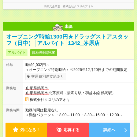
掲載元企業名
株式会社クスリのアオキ
未読
オープニング時給1300円★ドラッグストアスタッ
フ（日中）│アルバイト│1342_茅原店
アルバイト
職種未経験OK
時給1,032円～
給与
＜オープニング特別時給＞ ※2026年12月20日までの期間限定特
別時給 8:30～17:00 時給1300円 17:00～22:00 時給1400円
交通費別途支給あり
※2026年12月21日～通常時給適用 8:30～17:00 時給1032円
17:00～22:00 時給1032円 ※日祝は時給100円ＵＰ！ 22時以
山形県鶴岡市
勤務地
降 25％増し（営業店舗のみ） 【手当】 ※登録販売者資格手当
山形県鶴岡市
北茅原町（最寄り駅：羽越本線 鶴岡駅）
あり（時給＋30円） ※2026年12月21日～適用 ★下記当社条件
に対応できる方は時給――― 8:00～17:00＋68円 17:00～22:00
株式会社クスリのアオキ
＋168円 ★当社条件★ 1.月の半分以上 水 日曜日出勤可能な方 2.
当社近隣店舗へのヘルプが可能な方 3.下記のいずれかの時間帯
勤務時間は指定なし
勤務時間
で勤務可能な方 a 8:30～ b ～18:00 c ～閉店時間 【試用期
＜勤務パターン＞ ・8:00～11:00 ・8:30～16:00 ・12:00～
間】試用期間なし
18:00 上記勤務時間内で1日3時間以上 ※1日の実働時間が法定労
働時間（1日8時間）を超えることはありません。
気になる！
応募する
詳細へ