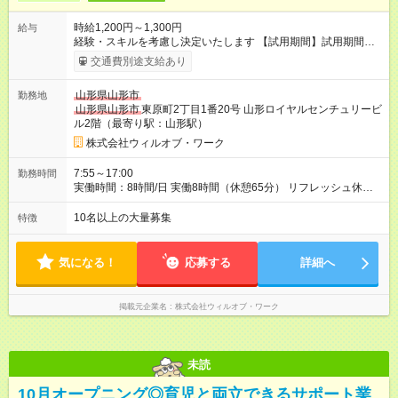
時給1,200円～1,300円
給与
経験・スキルを考慮し決定いたします 【試用期間】試用期間あ
り 試用期間の長さ：1ヶ月 雇用形態、給与は本採用時と同じで
交通費別途支給あり
す。
山形県山形市
勤務地
山形県山形市
東原町2丁目1番20号 山形ロイヤルセンチュリービ
ル2階（最寄り駅：山形駅）
株式会社ウィルオブ・ワーク
7:55～17:00
勤務時間
実働時間：8時間/日 実働8時間（休憩65分） リフレッシュ休憩
あり（有給） 残業月5～10時間未満
10名以上の大量募集
特徴
気になる！
応募する
詳細へ
掲載元企業名
株式会社ウィルオブ・ワーク
未読
10月オープニング◎育児と両立できるサポート業