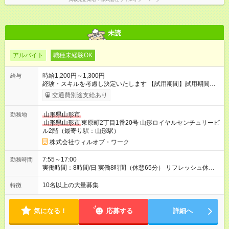
未読
アルバイト
職種未経験OK
時給1,200円～1,300円
給与
経験・スキルを考慮し決定いたします 【試用期間】試用期間あ
り 試用期間の長さ：1ヶ月 雇用形態、給与は本採用時と同じで
交通費別途支給あり
す。
山形県山形市
勤務地
山形県山形市
東原町2丁目1番20号 山形ロイヤルセンチュリービ
ル2階（最寄り駅：山形駅）
株式会社ウィルオブ・ワーク
7:55～17:00
勤務時間
実働時間：8時間/日 実働8時間（休憩65分） リフレッシュ休憩
あり（有給） 残業月5～10時間未満
10名以上の大量募集
特徴
気になる！
応募する
詳細へ