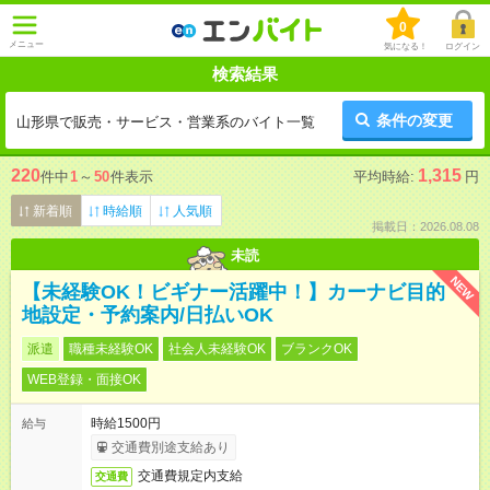
0
メニュー
気になる！
ログイン
検索結果
条件の変更
山形県で販売・サービス・営業系のバイト一覧
220
1,315
件中
1
～
50
件表示
平均時給:
円
新着順
時給順
人気順
掲載日：2026.08.08
未読
NEW
【未経験OK！ビギナー活躍中！】カーナビ目的
地設定・予約案内/日払いOK
派遣
職種未経験OK
社会人未経験OK
ブランクOK
WEB登録・面接OK
時給1500円
給与
交通費別途支給あり
交通費規定内支給
交通費