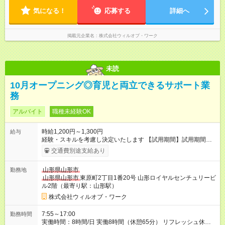
気になる！
応募する
詳細へ
掲載元企業名
株式会社ウィルオブ・ワーク
未読
10月オープニング◎育児と両立できるサポート業
務
アルバイト
職種未経験OK
時給1,200円～1,300円
給与
経験・スキルを考慮し決定いたします 【試用期間】試用期間あ
り 試用期間の長さ：1ヶ月 雇用形態、給与は本採用時と同じで
交通費別途支給あり
す。
山形県山形市
勤務地
山形県山形市
東原町2丁目1番20号 山形ロイヤルセンチュリービ
ル2階（最寄り駅：山形駅）
株式会社ウィルオブ・ワーク
7:55～17:00
勤務時間
実働時間：8時間/日 実働8時間（休憩65分） リフレッシュ休憩