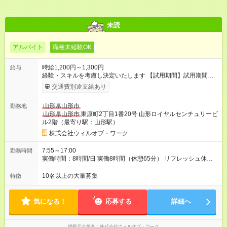
未読
アルバイト
職種未経験OK
時給1,200円～1,300円
給与
経験・スキルを考慮し決定いたします 【試用期間】試用期間あ
り 試用期間の長さ：1ヶ月 雇用形態、給与は本採用時と同じで
交通費別途支給あり
す。
山形県山形市
勤務地
山形県山形市
東原町2丁目1番20号 山形ロイヤルセンチュリービ
ル2階（最寄り駅：山形駅）
株式会社ウィルオブ・ワーク
7:55～17:00
勤務時間
実働時間：8時間/日 実働8時間（休憩65分） リフレッシュ休憩
あり（有給） 残業月5～10時間未満
10名以上の大量募集
特徴
気になる！
応募する
詳細へ
掲載元企業名
株式会社ウィルオブ・ワーク