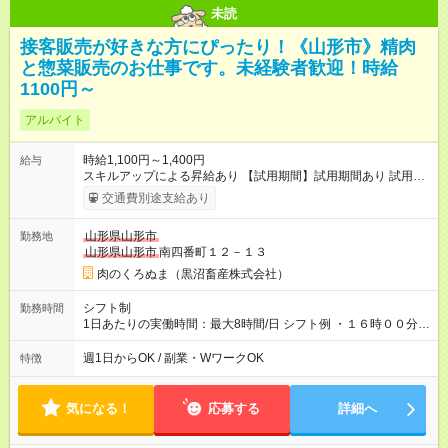
未読
接客販売が好きな方にぴったり！《山形市》精肉
と惣菜販売のお仕事です。未経験者歓迎！時給
1100円～
アルバイト
時給1,100円～1,400円
給与
スキルアップによる昇給あり 【試用期間】試用期間あり 試用期
間の長さ：1ヶ月 雇用形態、給与は本採用時と同じです。
交通費別途支給あり
山形県山形市
勤務地
山形県山形市
南四番町１２－１３
肉のくろぬま（黒沼畜産株式会社）
シフト制
勤務時間
1日あたりの実働時間：最大8時間/日 シフト例 ・１６時００分～
１９時００分（水） ・９時００分～１９時００分（金） ・９時
００分～１４時００分（土） ※お気軽にご相談ください
週1日からOK / 副業・WワークOK
特徴
気になる！
応募する
詳細へ