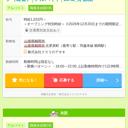
アルバイト
職種未経験OK
時給1,032円～
給与
＜オープニング特別時給＞ ※2026年12月20日までの期間限定特
別時給 8:30～17:00 時給1300円 17:00～22:00 時給1400円
交通費別途支給あり
※2026年12月21日～通常時給適用 8:30～17:00 時給1032円
17:00～22:00 時給1032円 ※日祝は時給100円ＵＰ！ 22時以
山形県鶴岡市
勤務地
降 25％増し（営業店舗のみ） 【手当】 ※登録販売者資格手当
山形県鶴岡市
北茅原町（最寄り駅：羽越本線 鶴岡駅）
あり（時給＋30円） ※2026年12月21日～適用 ★下記当社条件
に対応できる方は時給――― 8:00～17:00＋68円 17:00～22:00
株式会社クスリのアオキ
＋168円 ★当社条件★ 1.月の半分以上 水 日曜日出勤可能な方 2.
当社近隣店舗へのヘルプが可能な方 3.下記のいずれかの時間帯
勤務時間は指定なし
勤務時間
で勤務可能な方 a 8:30～ b ～18:00 c ～閉店時間 【試用期
＜勤務パターン＞ ・18:00～22:00 上記勤務時間内で1日3時間以
間】試用期間なし
上 ※1日の実働時間が法定労働時間（1日8時間）を超えることは
ありません。
気になる！
応募する
詳細へ
掲載元企業名
株式会社クスリのアオキ
未読
アルバイト
職種未経験OK