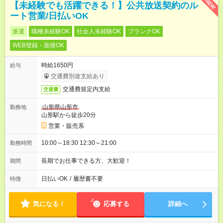
NEW
【未経験でも活躍できる！】公共放送契約のル
ート営業/日払いOK
派遣
職種未経験OK
社会人未経験OK
ブランクOK
WEB登録・面接OK
時給1650円
給与
交通費別途支給あり
交通費規定内支給
交通費
山形県山形市
勤務地
山形駅から徒歩20分
営業・販売系
10:00～18:30 12:30～21:00
勤務時間
長期でお仕事できる方、大歓迎！
期間
日払いOK
/
履歴書不要
特徴
気になる！
応募する
詳細へ