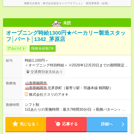
掲載元企業名
株式会社綜合キャリアオプション 製造事業部（全国）
未読
オープニング時給1300円★ベーカリー製造スタッ
フ│パート│1342_茅原店
アルバイト
職種未経験OK
時給1,100円～
給与
＜オープニング特別時給＞ ※2026年12月20日までの期間限定特
別時給 8:30～17:00 時給1300円 ※2026年12月21日～通常時
交通費別途支給あり
給適用 8:30～17:00 時給1100円 ※日祝は時給100円ＵＰ！ 22
時以降 25％増し（営業店舗のみ） 【試用期間】試用期間なし
山形県鶴岡市
勤務地
山形県鶴岡市
北茅原町（最寄り駅：羽越本線 鶴岡駅）
株式会社クスリのアオキ
シフト制
勤務時間
1日あたりの実働時間：最大7時間30分/日 ＜勤務パターン＞ ・
7:00～ ・8:00～ ※7:00or8:00勤務必須 1日5時間 (7～7.5時間の
フルタイムも応相談)
気になる！
応募する
詳細へ