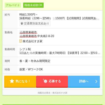
アルバイト
職種未経験OK
時給1,500円～
給与
深夜時給（22時～翌5時）：1500円 【試用期間】試用期間あり
試用期間の長さ：1ヶ月 雇用形態、給与は本採用時と同じです。
交通費別途支給あり
試用期間の実態は30日（※条件変更なし）ですが、切り上げで
一ヶ月とさせていただきます。 研修制度あり：15時間(研修中も
山形県東根市
勤務地
同時給）
山形県東根市
中央南2-8-20
株式会社すき家
シフト制
勤務時間
1日あたりの実働時間：最大7時間/日 【深夜帯】22:00～翌5:00
週2日～・1日2h～OK◎ ※22:00から翌5:00までは18歳以上の方
のみ勤務可能です（18歳未満の深夜業務禁止のため） ★深夜で
春・夏・冬休み期間限定
期間
も安心して働けます★ すき家では、ワンオペを禁止していま
す。 必ず、2名以上での勤務を行いますので、安心して働けま
副業・WワークOK
特徴
す。
気になる！
応募する
詳細へ
掲載元企業名
株式会社すき家