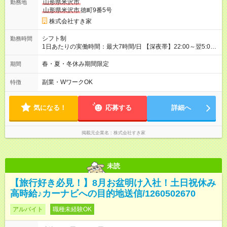
山形県米沢市
勤務地
同時給）
山形県米沢市
徳町9番5号
株式会社すき家
シフト制
勤務時間
1日あたりの実働時間：最大7時間/日 【深夜帯】22:00～翌5:00
週2日～・1日2h～OK◎ ※22:00から翌5:00までは18歳以上の方
のみ勤務可能です（18歳未満の深夜業務禁止のため） ★深夜で
春・夏・冬休み期間限定
期間
も安心して働けます★ すき家では、ワンオペを禁止していま
す。 必ず、2名以上での勤務を行いますので、安心して働けま
副業・WワークOK
特徴
す。
気になる！
応募する
詳細へ
掲載元企業名
株式会社すき家
未読
【旅行好き必見！】8月お盆明け入社！土日祝休み
高時給♪カーナビへの目的地送信/1260502670
アルバイト
職種未経験OK