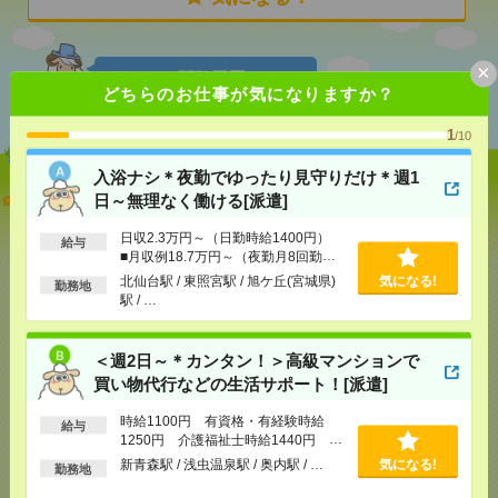
×
あなたの閲覧履歴からの
どちらのお仕事が気になりますか？
おすすめ
1
/10
入浴ナシ＊夜勤でゆったり見守りだけ＊週1
入浴ナシ＊夜勤でゆったり見守りだけ＊週1日～無理
日～無理なく働ける[派遣]
なく働ける[派遣]
日収2.3万円～（日勤時給1400円）
給与
■月収例18.7万円～（夜勤月8回勤務
[給 与]
日収2.3万円～（日勤時給1400円） ■月
の場合）
収例18.7万円～（夜勤月8回勤務の場合）
北仙台駅 / 東照宮駅 / 旭ケ丘(宮城県)
気になる!
勤務地
駅 / …
[交通費]
交通費全額支給 ■ガソリン代も全額支給
（規定あり） ■無料駐車場もご相談ください
気になる！
[月収例]
15～20万円
＜週2日～＊カンタン！＞高級マンションで
[勤務地]
北仙台駅
/
東照宮駅
/
旭ケ丘(宮城県)駅
/
…
買い物代行などの生活サポート！[派遣]
＜週2日～＊カンタン！＞高級マンションで買い物代
時給1100円 有資格・有経験時給
給与
1250円 介護福祉士時給1440円 ■
行などの生活サポート！[派遣]
日払いOK（規定あり）※即日払い不
新青森駅 / 浅虫温泉駅 / 奥内駅 / …
気になる!
勤務地
可
[給 与]
時給1100円 有資格・有経験時給1250