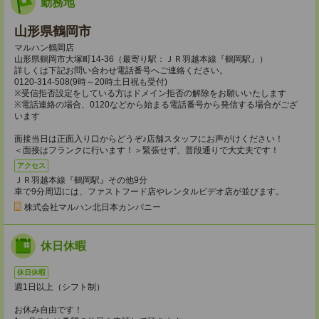
勤務地
山形県鶴岡市
マルハン鶴岡店
山形県鶴岡市大塚町14-36（最寄り駅：ＪＲ羽越本線『鶴岡駅』）
詳しくは下記お問い合わせ電話番号へご連絡ください。
0120-314-508(9時～20時土日祝も受付)
※受信拒否設定をしている方はドメイン拒否の解除をお願いいたします
※電話連絡の場合、0120などから始まる電話番号から発信する場合がござ
います
面接当日は正面入り口からどうぞ♪店舗スタッフにお声がけください！
＜面接はフランクに行います！＞緊張せず、普段通りで大丈夫です！
アクセス
ＪＲ羽越本線『鶴岡駅』その他9分
車で9分周辺には、ファストフード店やレンタルビデオ店が並びます。
株式会社マルハン北日本カンパニー
休日休暇
休日休暇
週1日以上（シフト制）
お休み自由です！