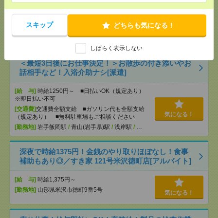
円 介護福祉士時給1440円 ■日払いOK（規定あ
り）※即日払い不可
[交通費]
交通費全額支給 ■ガソリン代も全額支給
気になる！
スキップ
どちらも気になる！
（規定あり） ■無料駐車場もご相談ください
[勤務地]
新青森駅
/
浅虫温泉駅
/
奥内駅
/
…
しばらく表示しない
＜最短3日後にお仕事決定！＞お散歩の付き添いやお
話相手など！入浴介助ナシ[派遣]
[給 与]
時給1250円～ ■日払いOK（規定あり）
※即日払い不可
[交通費]
交通費全額支給 ■ガソリン代も全額支給
気になる！
（規定あり） ■無料駐車場もご相談ください
[勤務地]
岩手飯岡駅
/
青山(岩手県)駅
/
浅岸駅
/
…
深夜で時給1375円！金銭のやり取りほぼなし！食事
補助もあり◎／すき家 121号米沢徳町店[アルバイト]
[給 与]
時給1,375円～
[勤務地]
山形県米沢市徳町9番5号
気になる！