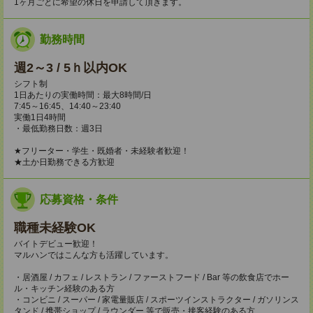
1ヶ月ごとに希望の休日を申請して頂きます。
勤務時間
週2～3 / 5ｈ以内OK
シフト制
1日あたりの実働時間：最大8時間/日
7:45～16:45、14:40～23:40
実働1日4時間
・最低勤務日数：週3日
★フリーター・学生・既婚者・未経験者歓迎！
★土か日勤務できる方歓迎
応募資格・条件
職種未経験OK
バイトデビュー歓迎！
マルハンではこんな方も活躍しています。
・居酒屋 / カフェ / レストラン / ファーストフード / Bar 等の飲食店でホー
ル・キッチン経験のある方
・コンビニ / スーパー / 家電量販店 / スポーツインストラクター / ガソリンス
タンド / 携帯ショップ / ラウンダー 等で販売・接客経験のある方