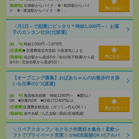
[勤務地]
石巻駅からバイク・車
/
蛇田駅からバイ
気になる！
ク・車
/
渡波駅からバイク・車
/
…
〈月1日～で副業にピッタリ＊時給1,500円～〉お菓
子のカンタン仕分け[派遣]
[給 与]
時給1,500円～1,875円
[交通費]
■ 交通費規定内支給 ※派遣先による
気になる！
[勤務地]
仙台駅から徒歩5分
/
仙台(地下鉄)駅から徒
歩5分
/
北仙台駅から徒歩5分
/
…
【オープニング募集】おばあちゃんのお散歩付き添
いも仕事の1つ[派遣]
[給 与]
無資格未経験：時給1280円～ ■週払い
OK ■扶養内OK ■日収1万240円以上
[交通費]
交通費全額支給（ガソリン代もOK！）
気になる！
[勤務地]
泉中央駅
/
八乙女駅
/
黒松(宮城県)駅
＼リペアスタッフ／モクモク作業好き集合！柔軟シ
フトでプライベート充実！☆WEB面接OK☆[アルバ