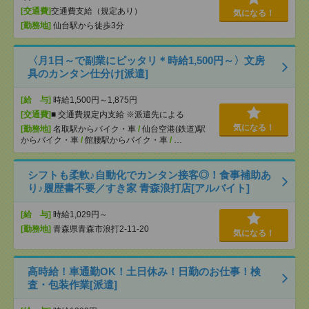
[交通費]
交通費支給（規定あり）
気になる！
[勤務地]
仙台駅から徒歩3分
〈月1日～で副業にピッタリ＊時給1,500円～〉文房
具のカンタン仕分け[派遣]
[給 与]
時給1,500円～1,875円
[交通費]
■ 交通費規定内支給 ※派遣先による
気になる！
[勤務地]
名取駅からバイク・車
/
仙台空港(鉄道)駅
からバイク・車
/
館腰駅からバイク・車
/
…
シフトも柔軟♪自動化でカンタン接客◎！食事補助あ
り♪履歴書不要／すき家 青森浪打店[アルバイト]
[給 与]
時給1,029円～
[勤務地]
青森県青森市浪打2-11-20
気になる！
高時給！車通勤OK！土日休み！日勤のお仕事！検
査・包装作業[派遣]