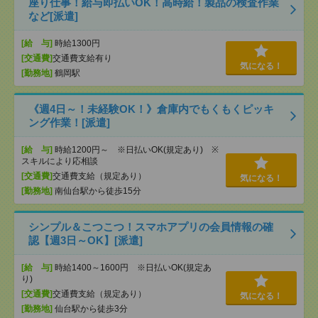
座り仕事！給与即払いOK！高時給！製品の検査作業
など[派遣]
[給 与]
時給1300円
[交通費]
交通費支給有り
気になる！
[勤務地]
鶴岡駅
《週4日～！未経験OK！》倉庫内でもくもくピッキ
ング作業！[派遣]
[給 与]
時給1200円～ ※日払いOK(規定あり) ※
スキルにより応相談
[交通費]
交通費支給（規定あり）
気になる！
[勤務地]
南仙台駅から徒歩15分
シンプル＆こつこつ！スマホアプリの会員情報の確
認【週3日～OK】[派遣]
[給 与]
時給1400～1600円 ※日払いOK(規定あ
り)
[交通費]
交通費支給（規定あり）
気になる！
[勤務地]
仙台駅から徒歩3分