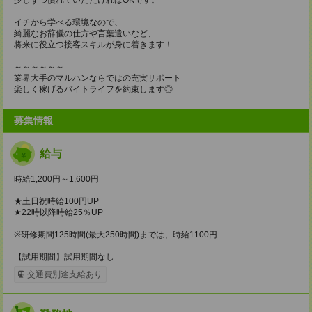
イチから学べる環境なので、
綺麗なお辞儀の仕方や言葉遣いなど、
将来に役立つ接客スキルが身に着きます！
～～～～～～
業界大手のマルハンならではの充実サポート
楽しく稼げるバイトライフを約束します◎
募集情報
給与
時給1,200円～1,600円
★土日祝時給100円UP
★22時以降時給25％UP
※研修期間125時間(最大250時間)までは、時給1100円
【試用期間】試用期間なし
交通費別途支給あり