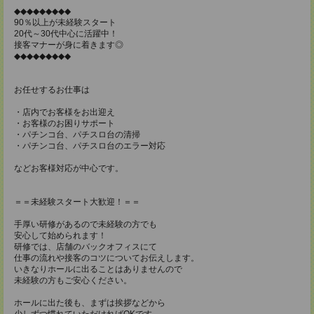
◆◆◆◆◆◆◆◆◆
90％以上が未経験スタート
20代～30代中心に活躍中！
接客マナーが身に着きます◎
◆◆◆◆◆◆◆◆◆
お任せするお仕事は
・店内でお客様をお出迎え
・お客様のお困りサポート
・パチンコ台、パチスロ台の清掃
・パチンコ台、パチスロ台のエラー対応
などお客様対応が中心です。
＝＝未経験スタート大歓迎！＝＝
手厚い研修があるので未経験の方でも
安心して始められます！
研修では、店舗のバックオフィスにて
仕事の流れや接客のコツについてお伝えします。
いきなりホールに出ることはありませんので
未経験の方もご安心ください。
ホールに出た後も、まずは挨拶などから
少しずつ慣れていただければOKです。