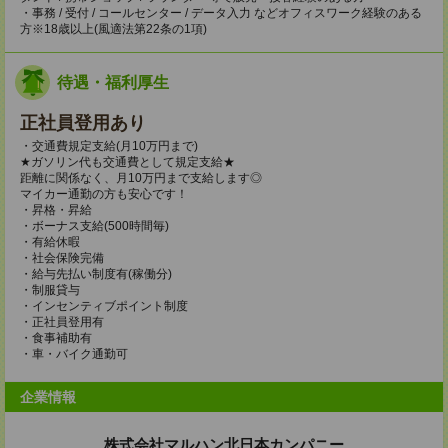
・事務 / 受付 / コールセンター / データ入力 などオフィスワーク経験のある
方※18歳以上(風適法第22条の1項)
待遇・福利厚生
正社員登用あり
・交通費規定支給(月10万円まで)
★ガソリン代も交通費として規定支給★
距離に関係なく、月10万円まで支給します◎
マイカー通勤の方も安心です！
・昇格・昇給
・ボーナス支給(500時間毎)
・有給休暇
・社会保険完備
・給与先払い制度有(稼働分)
・制服貸与
・インセンティブポイント制度
・正社員登用有
・食事補助有
・車・バイク通勤可
企業情報
株式会社マルハン北日本カンパニー