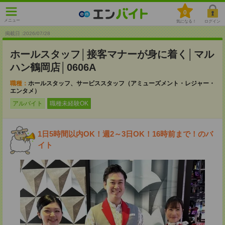
0
メニュー
気になる！
ログイン
掲載日 :2026
/
07
/
28
ホールスタッフ│接客マナーが身に着く│マル
ハン鶴岡店│0606A
職種：
ホールスタッフ、サービススタッフ（アミューズメント・レジャー・
エンタメ）
アルバイト
職種未経験OK
1日5時間以内OK！週2～3日OK！16時前まで！のバ
イト