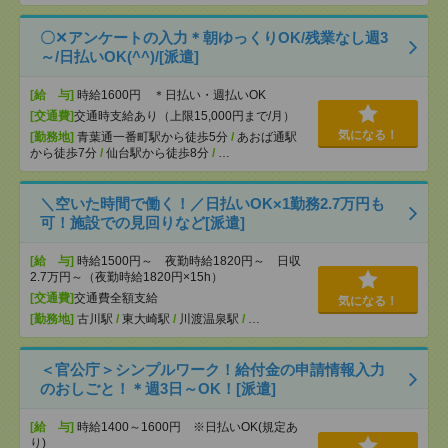
〇✕アンケートの入力＊朝ゆっくりOK/残業なし週3
～/日払いOK(^^)/[派遣]
[給 与]
時給1600円 ＊日払い・週払いOK
[交通費]
交通時支給あり（上限15,000円まで/月）
気になる！
[勤務地]
青葉通一番町駅から徒歩5分
/
あおば通駅
から徒歩7分
/
仙台駅から徒歩8分
/
…
＼空いた時間で働く！／日払いOK×1勤務2.7万円も
可！施設での見回りなど[派遣]
[給 与]
時給1500円～ 夜勤時給1820円～ 日収
2.7万円～（夜勤時給1820円×15h）
[交通費]
交通費全額支給
気になる！
[勤務地]
古川駅
/
東大崎駅
/
川渡温泉駅
/
…
＜官公庁＞シンプルワーク！給付金の申請情報入力
のおしごと！＊週3日～OK！[派遣]
[給 与]
時給1400～1600円 ※日払いOK(規定あ
り)