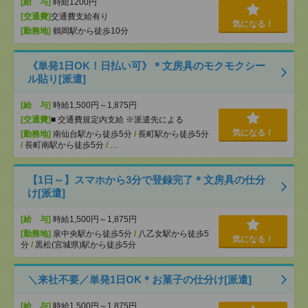
[給 与]
時給1200円
[交通費]
交通費支給有り
気になる！
[勤務地]
鶴岡駅から徒歩10分
《単発1日OK！日払い可》＊文房具のモクモクシー
ル貼り[派遣]
[給 与]
時給1,500円～1,875円
[交通費]
■ 交通費規定内支給 ※派遣先による
気になる！
[勤務地]
南仙台駅から徒歩5分
/
長町駅から徒歩5分
/
長町南駅から徒歩5分
/
…
【1日～】スマホから3分で登録完了＊文房具の仕分
け[派遣]
[給 与]
時給1,500円～1,875円
[勤務地]
泉中央駅から徒歩5分
/
八乙女駅から徒歩5
気になる！
分
/
黒松(宮城県)駅から徒歩5分
＼来社不要／単発1日OK＊お菓子の仕分け[派遣]
[給 与]
時給1,500円～1,875円