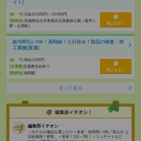
イト]
[給 与]
日給10,000円～13,000円
[勤務地]
宮城県仙台市青葉区台原森林公園（最寄り
気になる！
駅：台原駅）
給与即払いOK！高時給！土日休み！部品の検査・加
工業務[派遣]
[給 与]
時給1300円
[交通費]
交通費支給有り
気になる！
[勤務地]
鶴岡駅
すべて見る
編集部イチオシ
＜ホテルの備品を運ぶだけ＞単発・短時間～OK／安心の
日給保障＊夜勤、＜単発＊1日～OK！＞コンサートなど